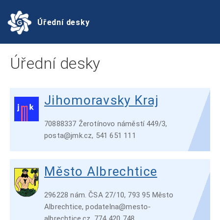
Úřední desky
Úřední desky
Jihomoravsky Kraj
70888337 Žerotínovo náměstí 449/3,
posta@jmk.cz, 541 651 111
Město Albrechtice
296228 nám. ČSA 27/10, 793 95 Město
Albrechtice, podatelna@mesto-
albrechtice.cz, 774 420 748