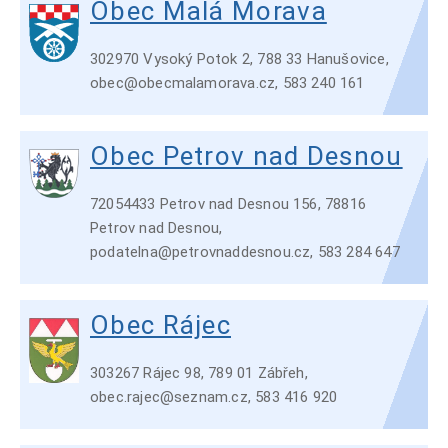
Obec Malá Morava
302970 Vysoký Potok 2, 788 33 Hanušovice,
obec@obecmalamorava.cz, 583 240 161
Obec Petrov nad Desnou
72054433 Petrov nad Desnou 156, 78816
Petrov nad Desnou,
podatelna@petrovnaddesnou.cz, 583 284 647
Obec Rájec
303267 Rájec 98, 789 01 Zábřeh,
obec.rajec@seznam.cz, 583 416 920