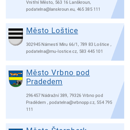
Vnitřní Město, 563 16 Lanškroun,
podatelna@lanskroun.eu, 465 385 111
Město Loštice
302945 Námestí Míru 66/1, 789 83 Loštice ,
podatelna@mu-lostice.cz, 583 445 101
Město Vrbno pod
Pradedem
296457 Nádražní 389, 79326 Vrbno pod
Pradědem , podatelna@vrbnopp.cz, 554 795
111