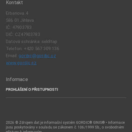
Kontakt
Erbenova 4
586 01 Jihlava
IČ: 47903783
DIČ: CZ47903783
Datová schránka: sxk8tap
Telefon: +420 567 309 136
Email:
gordic@gordic.cz
www.gordic.cz
Informace
PROHLÁŠENÍ O PŘISTUPNOSTI
Zápatí – právní informace
2026 © Zdrojem dat je informační systém GORDIC® GINIS® • Informace
jsou poskytovány v souladu se zákonem č. 106/1999 Sb., o svobodném
přístupu k informacím.