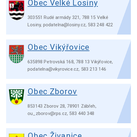
Obec Velké Losiny
303551 Rudé armády 321, 788 15 Velké
Losiny, podatelna@losiny.cz, 583 248 422
Obec Vikýřovice
635898 Petrovská 168, 788 13 Vikýřovice,
podatelna@vikyrovice.cz, 583 213 146
Obec Zborov
853143 Zborov 28, 78901 Zábřeh,
ou_zborov@rps.cz, 583 440 348
Obec Živanice