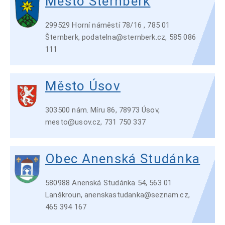
Město Šternberk
299529 Horní náměstí 78/16 , 785 01
Šternberk, podatelna@sternberk.cz, 585 086
111
Město Úsov
303500 nám. Míru 86, 78973 Úsov,
mesto@usov.cz, 731 750 337
Obec Anenská Studánka
580988 Anenská Studánka 54, 563 01
Lanškroun, anenskastudanka@seznam.cz,
465 394 167