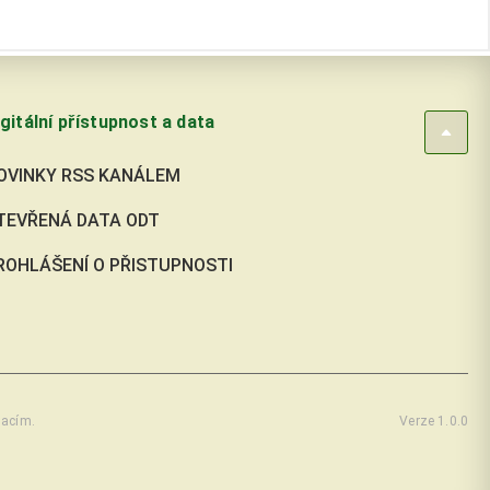
gitální přístupnost a data
OVINKY RSS KANÁLEM
TEVŘENÁ DATA ODT
ROHLÁŠENÍ O PŘISTUPNOSTI
macím.
Verze 1.0.0