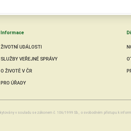
Informace
Di
ŽIVOTNÍ UDÁLOSTI
N
SLUŽBY VEŘEJNÉ SPRÁVY
O
O ŽIVOTĚ V ČR
P
PRO ÚŘADY
kytovány v souladu se zákonem č. 106/1999 Sb., o svobodném přístupu k infor