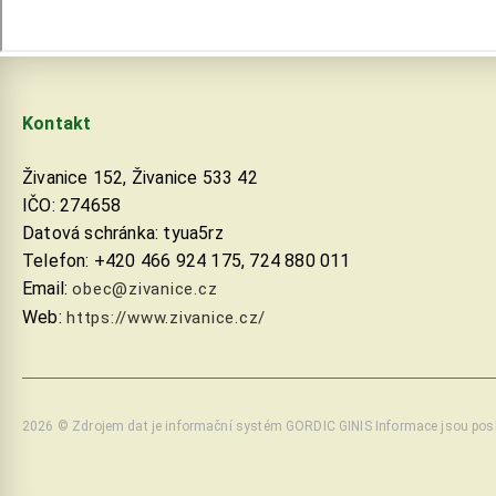
Kontakt
Živanice 152, Živanice 533 42
IČO: 274658
Datová schránka: tyua5rz
Telefon: +420 466 924 175, 724 880 011
Email:
obec@zivanice.cz
Web:
https://www.zivanice.cz/
2026 © Zdrojem dat je informační­ systém GORDIC GINIS Informace jsou pos