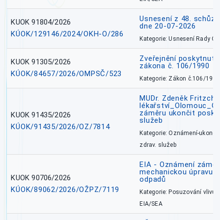
Usnesení z 48. schůz
KUOK 91804/2026
dne 20-07-2026
KÚOK/129146/2024/OKH-O/286
Kategorie: Usnesení Rady O
Zveřejnění poskytnutí
KUOK 91305/2026
zákona č. 106/1990
KÚOK/84657/2026/OMPSČ/523
Kategorie: Zákon č.106/1999
MUDr. Zdeněk Fritzch_
lékařství_Olomouc_O
záměru ukončit poskyt
KUOK 91435/2026
služeb
KÚOK/91435/2026/OZ/7814
Kategorie: Oznámení-ukončen
zdrav. služeb
EIA - Oznámení záměru
mechanickou úpravu a 
KUOK 90706/2026
odpadů
KÚOK/89062/2026/OŽPZ/7119
Kategorie: Posuzování vlivů n
EIA/SEA