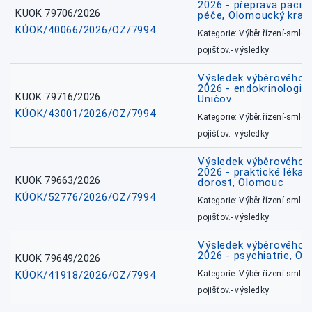
2026 - přeprava pacie
KUOK 79706/2026
péče, Olomoucký kraj
KÚOK/40066/2026/OZ/7994
Kategorie: Výběr.řízení-smlou
pojišťov.- výsledky
Výsledek výběrového ří
2026 - endokrinologie 
KUOK 79716/2026
Uničov
KÚOK/43001/2026/OZ/7994
Kategorie: Výběr.řízení-smlou
pojišťov.- výsledky
Výsledek výběrového ří
2026 - praktické lékařs
KUOK 79663/2026
dorost, Olomouc
KÚOK/52776/2026/OZ/7994
Kategorie: Výběr.řízení-smlou
pojišťov.- výsledky
Výsledek výběrového ří
2026 - psychiatrie, O
KUOK 79649/2026
KÚOK/41918/2026/OZ/7994
Kategorie: Výběr.řízení-smlou
pojišťov.- výsledky