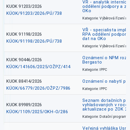
VŘ - analytik interníc
KUOK 91203/2026
oddělení podpory a zp
OKo
KÚOK/91203/2026/PÚ/738
Kategorie: Výběrová řízení 
VŘ - specialista impl
KUOK 91198/2026
RPA oddělení podpory 
dat na OKo
KÚOK/91198/2026/PÚ/738
Kategorie: Výběrová řízení 
Oznámení o NPM rozh
KUOK 90446/2026
Bergasto
KÚOK/141606/2025/OŽPZ/414
Kategorie: IPPC
KUOK 88414/2026
Oznámení o nabytí prá
KÚOK/66779/2026/OŽPZ/7986
Kategorie: IPPC
Seznam dotačních pr
KUOK 89989/2026
vyhlašovaných v roce 
aktualizace po ZOK 22
KÚOK/1109/2025/OKH-O/286
Kategorie: Dotační programy
Veřejná vyhláška Usne