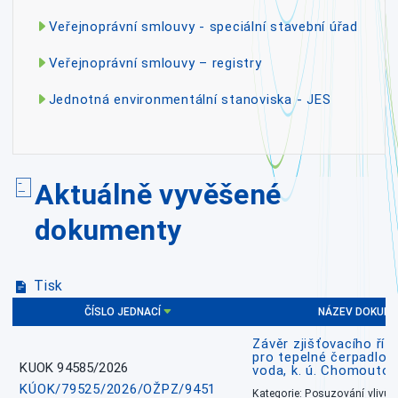
Veřejnoprávní smlouvy - speciální stavební úřad
Veřejnoprávní smlouvy – registry
Jednotná environmentální stanoviska - JES
Aktuálně vyvěšené
dokumenty
Tisk
ČÍSLO JEDNACÍ
NÁZEV DOKUM
Závěr zjišťovacího říz
pro tepelné čerpadlo
KUOK 94585/2026
voda, k. ú. Chomoutov
KÚOK/79525/2026/OŽPZ/9451
Kategorie: Posuzování vlivů n