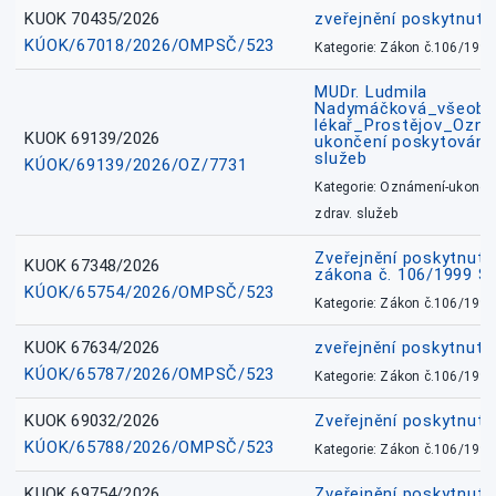
KUOK 70435/2026
zveřejnění poskytnuté
KÚOK/67018/2026/OMPSČ/523
Kategorie: Zákon č.106/1999
MUDr. Ludmila
Nadymáčková_všeobec
lékař_Prostějov_Ozná
KUOK 69139/2026
ukončení poskytování 
služeb
KÚOK/69139/2026/OZ/7731
Kategorie: Oznámení-ukončen
zdrav. služeb
Zveřejnění poskytnuté
KUOK 67348/2026
zákona č. 106/1999 Sb
KÚOK/65754/2026/OMPSČ/523
Kategorie: Zákon č.106/1999
KUOK 67634/2026
zveřejnění poskytnuté
KÚOK/65787/2026/OMPSČ/523
Kategorie: Zákon č.106/1999
KUOK 69032/2026
Zveřejnění poskytnut
KÚOK/65788/2026/OMPSČ/523
Kategorie: Zákon č.106/1999
KUOK 69754/2026
Zveřejnění poskytnut