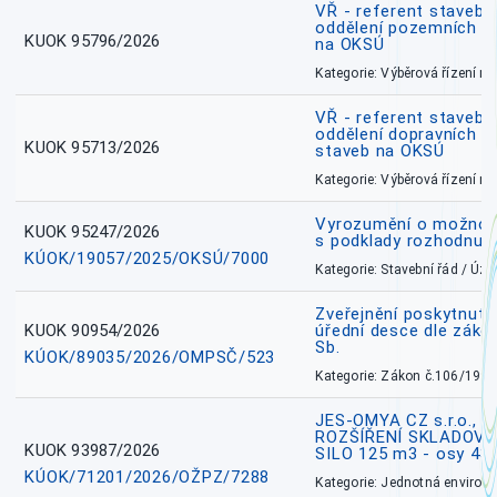
VŘ - referent stavebn
oddělení pozemních a
KUOK 95796/2026
na OKSÚ
Kategorie: Výběrová řízení 
VŘ - referent stavebn
oddělení dopravních a
KUOK 95713/2026
staveb na OKSÚ
Kategorie: Výběrová řízení 
Vyrozumění o možnos
KUOK 95247/2026
s podklady rozhodnutí
KÚOK/19057/2025/OKSÚ/7000
Kategorie: Stavební řád / Ú
Zveřejnění poskytnuté
KUOK 90954/2026
úřední desce dle záko
Sb.
KÚOK/89035/2026/OMPSČ/523
Kategorie: Zákon č.106/1999
JES-OMYA CZ s.r.o., 
ROZŠÍŘENÍ SKLADOVA
KUOK 93987/2026
SILO 125 m3 - osy 43
KÚOK/71201/2026/OŽPZ/7288
Kategorie: Jednotná environ