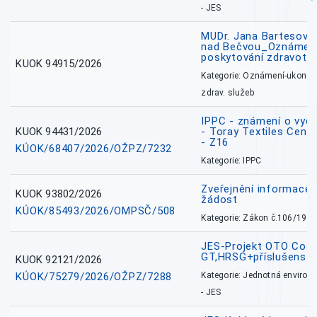
- JES
MUDr. Jana Bartesová
nad Bečvou_Oznámení
poskytování zdravotní
KUOK 94915/2026
Kategorie: Oznámení-ukončen
zdrav. služeb
IPPC - známení o vydá
KUOK 94431/2026
- Toray Textiles Centra
- Z16
KÚOK/68407/2026/OŽPZ/7232
Kategorie: IPPC
Zveřejnění informace 
KUOK 93802/2026
žádost
KÚOK/85493/2026/OMPSČ/508
Kategorie: Zákon č.106/1999
JES-Projekt OTO Coal
GT,HRSG+příslušenstv
KUOK 92121/2026
KÚOK/75279/2026/OŽPZ/7288
Kategorie: Jednotná environ
- JES