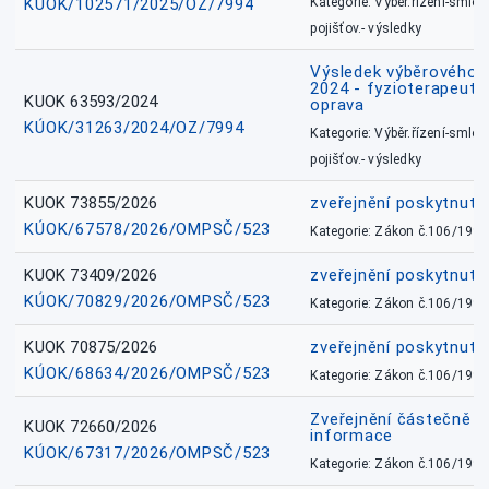
KÚOK/102571/2025/OZ/7994
Kategorie: Výběr.řízení-smlou
pojišťov.- výsledky
Výsledek výběrového ří
2024 - fyzioterapeut, 
KUOK 63593/2024
oprava
KÚOK/31263/2024/OZ/7994
Kategorie: Výběr.řízení-smlou
pojišťov.- výsledky
KUOK 73855/2026
zveřejnění poskytnuté
KÚOK/67578/2026/OMPSČ/523
Kategorie: Zákon č.106/1999
KUOK 73409/2026
zveřejnění poskytnuté
KÚOK/70829/2026/OMPSČ/523
Kategorie: Zákon č.106/1999
KUOK 70875/2026
zveřejnění poskytnuté
KÚOK/68634/2026/OMPSČ/523
Kategorie: Zákon č.106/1999
Zveřejnění částečně 
KUOK 72660/2026
informace
KÚOK/67317/2026/OMPSČ/523
Kategorie: Zákon č.106/1999