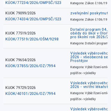
KÚOK/77234/2026/OMPSČ/523
Kategorie: Zákon č.106/1999
KUOK 79099/2026
zveřejnění poskytnuté
KÚOK/74334/2026/OMPSČ/523
Kategorie: Zákon č.106/1999
Dotační program 04_0
KUOK 77519/2026
obědy do škol v Olomo
pro školní rok 2026/2
KÚOK/77519/2026/OŠM/9298
Kategorie: Dotační programy
Výsledek výběrového ří
2026 - všeobecná sest
KUOK 79654/2026
Prostějov
KÚOK/37855/2026/OZ/7994
Kategorie: Výběr.řízení-smlou
pojišťov.- výsledky
Výsledek výběrového ří
2026 - vnitřní lékařstv
KUOK 79729/2026
KÚOK/40101/2026/OZ/7994
Kategorie: Výběr.řízení-smlou
pojišťov.- výsledky
Výsledek výběrového ří