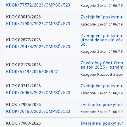
KÚOK/77572/2026/OMPSČ/523
Kategorie: Zákon č.106/1999
KUOK 83010/2026
Zveřejnění poskytnut
KÚOK/77909/2026/OMPSČ/523
Kategorie: Zákon č.106/1999
Zveřejnění poskytnuté
KUOK 82877/2026
úřední desce dle záko
Sb.
KÚOK/79474/2026/OMPSČ/523
Kategorie: Zákon č.106/1999
Závěrečný účet Olomo
KUOK 82175/2026
za rok 2025 - oznámen
KÚOK/5719/2026/OE/842
Kategorie: Rozpočet a souvis
KUOK 80711/2026
Zveřejnění poskytnut
KÚOK/76066/2026/OMPSČ/523
Kategorie: Zákon č.106/1999
KUOK 77925/2026
zveřejnění poskytnuté
KÚOK/76160/2026/OMPSČ/523
Kategorie: Zákon č.106/1999
KUOK 77900/2026
zveřejnění poskytnuté