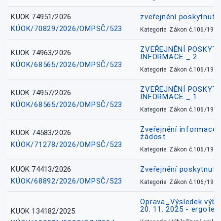
KUOK 74951/2026
zveřejnění poskytnuté
KÚOK/70829/2026/OMPSČ/523
Kategorie: Zákon č.106/1999
ZVEŘEJNĚNÍ POSKYT
KUOK 74963/2026
INFORMACE _ 2
KÚOK/68565/2026/OMPSČ/523
Kategorie: Zákon č.106/1999
ZVEŘEJNĚNÍ POSKYT
KUOK 74957/2026
INFORMACE _ 1
KÚOK/68565/2026/OMPSČ/523
Kategorie: Zákon č.106/1999
Zveřejnění informace 
KUOK 74583/2026
žádost
KÚOK/71278/2026/OMPSČ/523
Kategorie: Zákon č.106/1999
KUOK 74413/2026
Zveřejnění poskytnut
KÚOK/68892/2026/OMPSČ/523
Kategorie: Zákon č.106/1999
Oprava_Výsledek výbě
20. 11. 2025 - ergote
KUOK 134182/2025