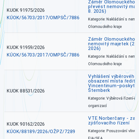
Záměr Olomouckého kr
převést nemovitý majet
KUOK 91975/2026
8. 2026)
KÚOK/56703/2017/OMPSČ/7886
Kategorie: Nakládání s nem
Olomouckého kraje
Záměr Olomouckého k
nemovitý majetek (27. 7
KUOK 91959/2026
2026)
KÚOK/56703/2017/OMPSČ/7886
Kategorie: Nakládání s nem
Olomouckého kraje
Vyhlášení výběrového 
obsazení místa ředite
Vincentinum–poskytova
Šternberk
KUOK 88531/2026
Kategorie: Výběrová řízení-ře
organizací
VTE Norberčany - zahá
zjišťovacího řízení
KUOK 90162/2026
KÚOK/88189/2026/OŽPZ/7289
Kategorie: Posuzování vlivů n
EIA/SEA