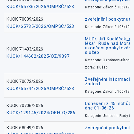
KÚOK/65786/2026/OMPSČ/523
Kategorie: Zákon č.106/1999
KUOK 70009/2026
zveřejnění poskytnuté
KÚOK/65785/2026/OMPSČ/523
Kategorie: Zákon č.106/1999
MUDr. Jiří Kudláček_pr
lékař_Ruda nad Mora
ukončení poskytování 
KUOK 71403/2026
služeb
KÚOK/144662/2025/OZ/9397
Kategorie: Oznámení-ukončen
zdrav. služeb
Zveřejnění informací 
KUOK 70672/2026
žádost
KÚOK/65744/2026/OMPSČ/523
Kategorie: Zákon č.106/1999
Usnesení z 45. schůz
KUOK 70706/2026
dne 01-06-26
KÚOK/129146/2024/OKH-O/286
Kategorie: Usnesení Rady O
KUOK 68049/2026
Zveřejnění poskytnutý