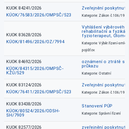
KUOK 84241/2026
Zveřejnění poskytnut
KÚOK/76583/2026/OMPSČ/523
Kategorie: Zákon č.106/1999
Vyhlášení výběrového ř
rehabilitační a fyzikál
KUOK 83628/2026
fyzioterapeut, Olomo
KÚOK/81496/2026/OZ/7994
Kategorie: Výběr.řízení-smlou
pojišťov.
KUOK 84692/2026
oznámení o ztrátě sl
průkazu
KÚOK/84315/2026/OMPSČ-
KŽÚ/529
Kategorie: Ostatní
KUOK 83124/2026
Zveřejnění poskytnut
KÚOK/76411/2026/OMPSČ/523
Kategorie: Zákon č.106/1999
KUOK 83438/2026
Stanovení PÚP
KÚOK/80524/2026/ODSH-
Kategorie: Správní řízení
SH/7909
KUOK 82577/2026
zveřejnění poskytnuté