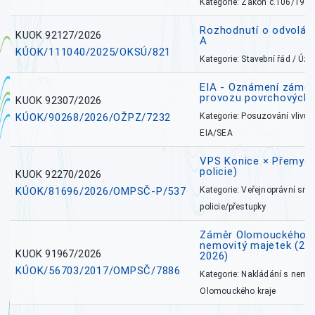
Kategorie: Zákon č.106/1999
Rozhodnutí o odvolán
KUOK 92127/2026
A
KÚOK/111040/2025/OKSÚ/821
Kategorie: Stavební řád / Ú
EIA - Oznámení záměru
provozu povrchových 
KUOK 92307/2026
KÚOK/90268/2026/OŽPZ/7232
Kategorie: Posuzování vlivů n
EIA/SEA
VPS Konice × Přemysl
policie)
KUOK 92270/2026
KÚOK/81696/2026/OMPSČ-P/537
Kategorie: Veřejnoprávní sml
policie/přestupky
Záměr Olomouckého k
nemovitý majetek (27. 7
KUOK 91967/2026
2026)
KÚOK/56703/2017/OMPSČ/7886
Kategorie: Nakládání s nem
Olomouckého kraje