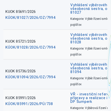
Vyhlášení výběrového ř
všeobecná sestra, okr
KUOK 85691/2026
81027
KÚOK/81027/2026/OZ/7994
Kategorie: Výběr.řízení-smlou
pojišťov.
Vyhlášení výběrového ř
všeobecná sestra, okr
KUOK 85721/2026
81028
KÚOK/81028/2026/OZ/7994
Kategorie: Výběr.řízení-smlou
pojišťov.
Vyhlášení výběrového ř
všeobecná sestra, ok
KUOK 85736/2026
81094
KÚOK/81094/2026/OZ/7994
Kategorie: Výběr.řízení-smlou
pojišťov.
VŘ - investiční refere
KUOK 85991/2026
přípravy a realizace in
DP Šumperk
KÚOK/85991/2026/PÚ/738
Kategorie: Výběrová řízení 