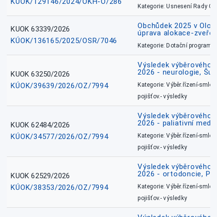
KÚOK/129146/2024/OKH-O/286
Kategorie: Usnesení Rady O
Obchůdek 2025 v Olom
KUOK 63339/2026
úprava alokace-zveřej
KÚOK/136165/2025/OSR/7046
Kategorie: Dotační programy
Výsledek výběrového ří
2026 - neurologie, Šu
KUOK 63250/2026
KÚOK/39639/2026/OZ/7994
Kategorie: Výběr.řízení-smlou
pojišťov.- výsledky
Výsledek výběrového ří
2026 - paliativní medic
KUOK 62484/2026
KÚOK/34577/2026/OZ/7994
Kategorie: Výběr.řízení-smlou
pojišťov.- výsledky
Výsledek výběrového ří
2026 - ortodoncie, Př
KUOK 62529/2026
KÚOK/38353/2026/OZ/7994
Kategorie: Výběr.řízení-smlou
pojišťov.- výsledky