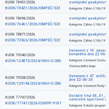
KUOK 78451/2026
zveřejnění poskytnuté
KÚOK/70421/2026/OMPSČ/523
Kategorie: Zákon č.106/1999
KUOK 78696/2026
zveřejnění poskytnuté
KÚOK/76461/2026/OMPSČ/523
Kategorie: Zákon č.106/1999
KUOK 78871/2026
zveřejnění poskytnuté
KÚOK/73565/2026/OMPSČ/523
Kategorie: Zákon č.106/1999
Usnesení z 10. zasedá
konaného dne 22-06-
KUOK 79340/2026
KÚOK/124875/2024/OKH-O/286
Kategorie: Usnesení Zastupit
Olomouckého kraje
Usnesení z 47. schůz
KUOK 79338/2026
dne 22-06-26
KÚOK/129146/2024/OKH-O/286
Kategorie: Usnesení Rady O
Dotační titul 06_01_
KUOK 77747/2026
celoroční sportovní č
KÚOK/77747/2026/OSKPP/9187
Kategorie: Dotační programy