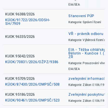
EIA/SEA
KUOK 96388/2026
Stanovení PÚP
KÚOK/91722/2026/ODSH-
Kategorie: Správní řízení
SH/7909
VŘ - právník odboru zd
KUOK 96335/2026
Kategorie: Výběrová řízení 
EIA - Těžba cihlářských
Bělotín - Kunčice I. (2
KUOK 95042/2026
ZŘ
KÚOK/70831/2026/OŽPZ/9386
Kategorie: Posuzování vlivů n
EIA/SEA
KUOK 95709/2026
zveřejnění informací 
KÚOK/87430/2026/OMPSČ/508
Kategorie: Zákon č.106/1999
KUOK 95186/2026
Zveřejnění poskytnut
KÚOK/90461/2026/OMPSČ/523
Kategorie: Zákon č.106/1999