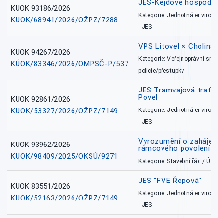
JES-Kejdové hospodářs
KUOK 93186/2026
Kategorie: Jednotná environ
KÚOK/68941/2026/OŽPZ/7288
- JES
VPS Litovel × Cholina 
KUOK 94267/2026
Kategorie: Veřejnoprávní sml
KÚOK/83346/2026/OMPSČ-P/537
policie/přestupky
JES Tramvajová trať - I
Povel
KUOK 92861/2026
KÚOK/53327/2026/OŽPZ/7149
Kategorie: Jednotná environ
- JES
Vyrozumění o zahájení 
KUOK 93962/2026
rámcového povolení
KÚOK/98409/2025/OKSÚ/9271
Kategorie: Stavební řád / Ú
JES "FVE Řepová"
KUOK 83551/2026
Kategorie: Jednotná environ
KÚOK/52163/2026/OŽPZ/7149
- JES