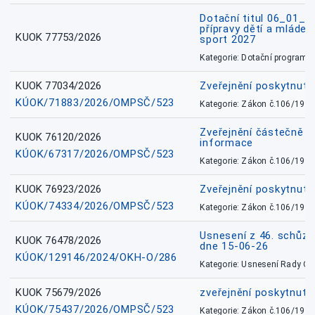
Dotační titul 06_01_
přípravy dětí a mládež
KUOK 77753/2026
sport 2027
Kategorie: Dotační programy
KUOK 77034/2026
Zveřejnění poskytnut
KÚOK/71883/2026/OMPSČ/523
Kategorie: Zákon č.106/1999
Zveřejnění částečně 
KUOK 76120/2026
informace
KÚOK/67317/2026/OMPSČ/523
Kategorie: Zákon č.106/1999
KUOK 76923/2026
Zveřejnění poskytnuté
KÚOK/74334/2026/OMPSČ/523
Kategorie: Zákon č.106/1999
Usnesení z 46. schůz
KUOK 76478/2026
dne 15-06-26
KÚOK/129146/2024/OKH-O/286
Kategorie: Usnesení Rady O
KUOK 75679/2026
zveřejnění poskytnuté
KÚOK/75437/2026/OMPSČ/523
Kategorie: Zákon č.106/1999