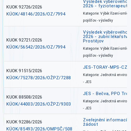
Výsledek výběrového ří
2026 - fyzioterapeut,
KUOK 92726/2026
KÚOK/48146/2026/OZ/7994
Kategorie: Výběr.řízení-smlou
pojišťov.- výsledky
Výsledek výběrového ří
2026 - zubní lékařství,
KUOK 92721/2026
Prostějov
KÚOK/56542/2026/OZ/7994
Kategorie: Výběr.řízení-smlou
pojišťov.- výsledky
JES-TORAY-MPS-CZ
KUOK 91515/2026
Kategorie: Jednotná environ
KÚOK/75278/2026/OŽPZ/7288
- JES
JES - Bečva, PPO Tro
KUOK 88508/2026
Kategorie: Jednotná environ
KÚOK/44003/2026/OŽPZ/9303
- JES
Zveřejnění informací 
KUOK 92286/2026
žádost
KÚOK/85493/2026/OMPSČ/508