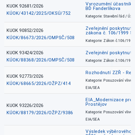
Vyrozumění účastníků
KUOK 92681/2026
BD Fanderlíkova
KÚOK/43142/2025/OKSÚ/752
Kategorie: Stavební řád / Ú
Zveřejnění poskytnuté
KUOK 90852/2026
zákona č. 106/1999 Sb
KÚOK/86673/2026/OMPSČ/508
Kategorie: Zákon č.106/1999
KUOK 93424/2026
Zveřejnění poskytnut
KÚOK/88368/2026/OMPSČ/508
Kategorie: Zákon č.106/1999
Rozhodnutí ZZŘ - Rete
KUOK 92773/2026
Kategorie: Posuzování vlivů n
KÚOK/68665/2026/OŽPZ/414
EIA/SEA
EIA_Modernizace pro
Prostějov
KUOK 93226/2026
KÚOK/88179/2026/OŽPZ/9386
Kategorie: Posuzování vlivů n
EIA/SEA
Výsledek výběrového ří