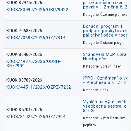
KUOK 87945/2026
přezkumného řízení o
povahy – Změna č. 2 
KÚOK/80499/2026/OSR/9422
Kategorie: Územně plánovac
Dotační program 11_
KUOK 70683/2026
podporu poskytovatel
paliativní péče v roce
KÚOK/70683/2026/OZ/7814
Kategorie: Dotační programy
KUOK 86460/2026
Stanovení MÚP, úprav
Hustopeče
KÚOK/49876/2026/ODSH-
SH/7909
Kategorie: Správní řízení
IPPC- Oznámení o vyd
KUOK 83789/2026
- Precheza a.s._Z18
KÚOK/44511/2026/OŽPZ/7232
Kategorie: IPPC
Vyhlášení výběrového ř
všeobecná sestra, okr
KUOK 85701/2026
81026
KÚOK/81026/2026/OZ/7994
Kategorie: Výběr.řízení-smlou
pojišťov.