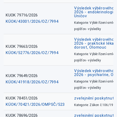
Výsledek výběrového ří
2026 - endokrinologie 
KUOK 79716/2026
Uničov
KÚOK/43001/2026/OZ/7994
Kategorie: Výběr.řízení-smlou
pojišťov.- výsledky
Výsledek výběrového ří
2026 - praktické lékařs
KUOK 79663/2026
dorost, Olomouc
KÚOK/52776/2026/OZ/7994
Kategorie: Výběr.řízení-smlou
pojišťov.- výsledky
Výsledek výběrového ří
2026 - psychiatrie, O
KUOK 79649/2026
KÚOK/41918/2026/OZ/7994
Kategorie: Výběr.řízení-smlou
pojišťov.- výsledky
KUOK 78451/2026
zveřejnění poskytnuté
KÚOK/70421/2026/OMPSČ/523
Kategorie: Zákon č.106/1999
KUOK 78696/2026
zveřejnění poskytnuté