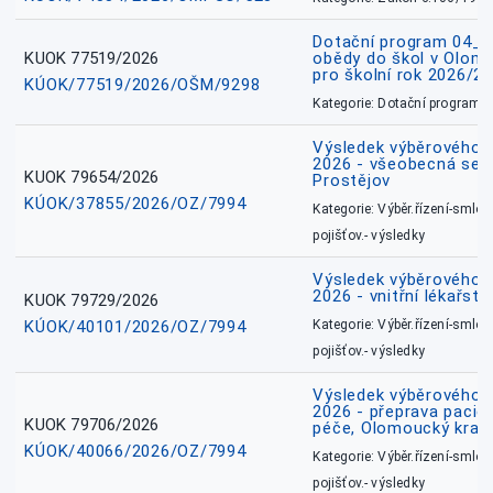
Dotační program 04_0
KUOK 77519/2026
obědy do škol v Olomo
pro školní rok 2026/2
KÚOK/77519/2026/OŠM/9298
Kategorie: Dotační programy
Výsledek výběrového ří
2026 - všeobecná sest
KUOK 79654/2026
Prostějov
KÚOK/37855/2026/OZ/7994
Kategorie: Výběr.řízení-smlou
pojišťov.- výsledky
Výsledek výběrového ří
2026 - vnitřní lékařstv
KUOK 79729/2026
KÚOK/40101/2026/OZ/7994
Kategorie: Výběr.řízení-smlou
pojišťov.- výsledky
Výsledek výběrového ří
2026 - přeprava pacie
KUOK 79706/2026
péče, Olomoucký kraj
KÚOK/40066/2026/OZ/7994
Kategorie: Výběr.řízení-smlou
pojišťov.- výsledky