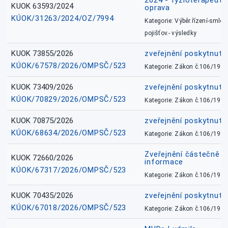
2024 - fyzioterapeut, 
KUOK 63593/2024
oprava
KÚOK/31263/2024/OZ/7994
Kategorie: Výběr.řízení-smlou
pojišťov.- výsledky
KUOK 73855/2026
zveřejnění poskytnuté
KÚOK/67578/2026/OMPSČ/523
Kategorie: Zákon č.106/1999
KUOK 73409/2026
zveřejnění poskytnuté
KÚOK/70829/2026/OMPSČ/523
Kategorie: Zákon č.106/1999
KUOK 70875/2026
zveřejnění poskytnuté
KÚOK/68634/2026/OMPSČ/523
Kategorie: Zákon č.106/1999
Zveřejnění částečně 
KUOK 72660/2026
informace
KÚOK/67317/2026/OMPSČ/523
Kategorie: Zákon č.106/1999
KUOK 70435/2026
zveřejnění poskytnuté
KÚOK/67018/2026/OMPSČ/523
Kategorie: Zákon č.106/1999