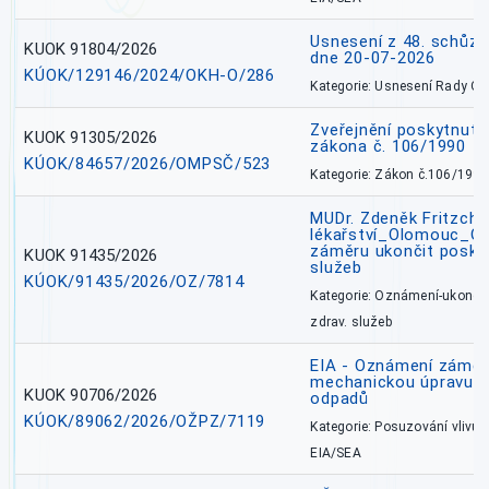
Usnesení z 48. schůz
KUOK 91804/2026
dne 20-07-2026
KÚOK/129146/2024/OKH-O/286
Kategorie: Usnesení Rady O
Zveřejnění poskytnutí
KUOK 91305/2026
zákona č. 106/1990
KÚOK/84657/2026/OMPSČ/523
Kategorie: Zákon č.106/1999
MUDr. Zdeněk Fritzch_
lékařství_Olomouc_O
záměru ukončit poskyt
KUOK 91435/2026
služeb
KÚOK/91435/2026/OZ/7814
Kategorie: Oznámení-ukončen
zdrav. služeb
EIA - Oznámení záměru
mechanickou úpravu a 
KUOK 90706/2026
odpadů
KÚOK/89062/2026/OŽPZ/7119
Kategorie: Posuzování vlivů n
EIA/SEA