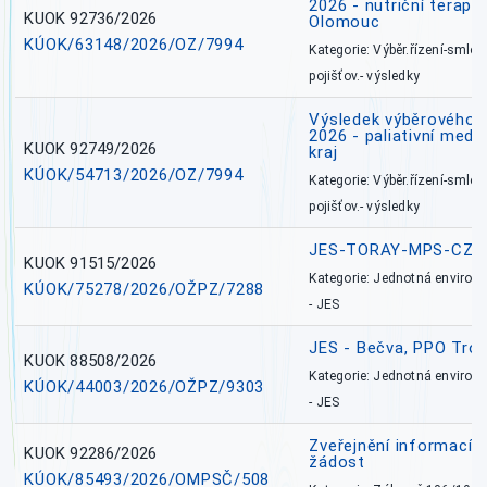
2026 - nutriční terape
KUOK 92736/2026
Olomouc
KÚOK/63148/2026/OZ/7994
Kategorie: Výběr.řízení-smlou
pojišťov.- výsledky
Výsledek výběrového ří
2026 - paliativní medi
KUOK 92749/2026
kraj
KÚOK/54713/2026/OZ/7994
Kategorie: Výběr.řízení-smlou
pojišťov.- výsledky
JES-TORAY-MPS-CZ
KUOK 91515/2026
Kategorie: Jednotná environ
KÚOK/75278/2026/OŽPZ/7288
- JES
JES - Bečva, PPO Tro
KUOK 88508/2026
Kategorie: Jednotná environ
KÚOK/44003/2026/OŽPZ/9303
- JES
Zveřejnění informací 
KUOK 92286/2026
žádost
KÚOK/85493/2026/OMPSČ/508