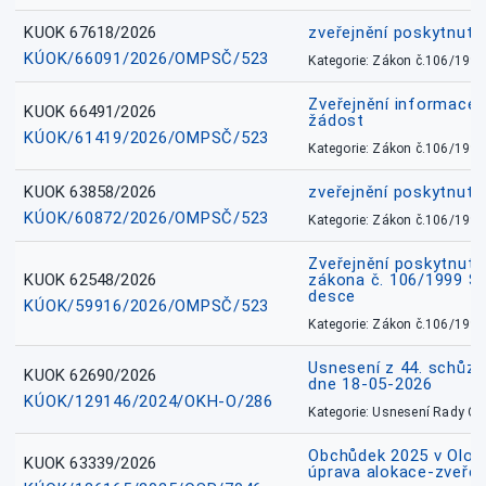
KUOK 67618/2026
zveřejnění poskytnuté
KÚOK/66091/2026/OMPSČ/523
Kategorie: Zákon č.106/1999
Zveřejnění informace 
KUOK 66491/2026
žádost
KÚOK/61419/2026/OMPSČ/523
Kategorie: Zákon č.106/1999
KUOK 63858/2026
zveřejnění poskytnuté
KÚOK/60872/2026/OMPSČ/523
Kategorie: Zákon č.106/1999
Zveřejnění poskytnuté
KUOK 62548/2026
zákona č. 106/1999 Sb.
desce
KÚOK/59916/2026/OMPSČ/523
Kategorie: Zákon č.106/1999
Usnesení z 44. schůz
KUOK 62690/2026
dne 18-05-2026
KÚOK/129146/2024/OKH-O/286
Kategorie: Usnesení Rady O
Obchůdek 2025 v Olom
KUOK 63339/2026
úprava alokace-zveřej