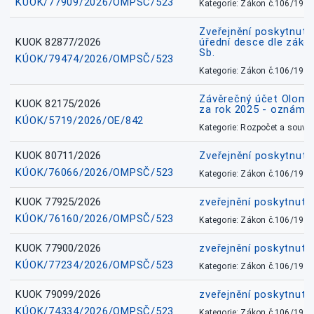
KÚOK/77909/2026/OMPSČ/523
Kategorie: Zákon č.106/1999
Zveřejnění poskytnuté
KUOK 82877/2026
úřední desce dle záko
Sb.
KÚOK/79474/2026/OMPSČ/523
Kategorie: Zákon č.106/1999
Závěrečný účet Olomo
KUOK 82175/2026
za rok 2025 - oznámen
KÚOK/5719/2026/OE/842
Kategorie: Rozpočet a souvis
KUOK 80711/2026
Zveřejnění poskytnut
KÚOK/76066/2026/OMPSČ/523
Kategorie: Zákon č.106/1999
KUOK 77925/2026
zveřejnění poskytnuté
KÚOK/76160/2026/OMPSČ/523
Kategorie: Zákon č.106/1999
KUOK 77900/2026
zveřejnění poskytnuté
KÚOK/77234/2026/OMPSČ/523
Kategorie: Zákon č.106/1999
KUOK 79099/2026
zveřejnění poskytnuté
KÚOK/74334/2026/OMPSČ/523
Kategorie: Zákon č.106/1999