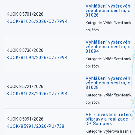
Vyhlášení výběrového ř
všeobecná sestra, okr
KUOK 85701/2026
81026
KÚOK/81026/2026/OZ/7994
Kategorie: Výběr.řízení-smlou
pojišťov.
Vyhlášení výběrového ř
všeobecná sestra, ok
KUOK 85736/2026
81094
KÚOK/81094/2026/OZ/7994
Kategorie: Výběr.řízení-smlou
pojišťov.
Vyhlášení výběrového ř
všeobecná sestra, okr
KUOK 85721/2026
81028
KÚOK/81028/2026/OZ/7994
Kategorie: Výběr.řízení-smlou
pojišťov.
VŘ - investiční refere
KUOK 85991/2026
přípravy a realizace in
DP Šumperk
KÚOK/85991/2026/PÚ/738
Kategorie: Výběrová řízení 