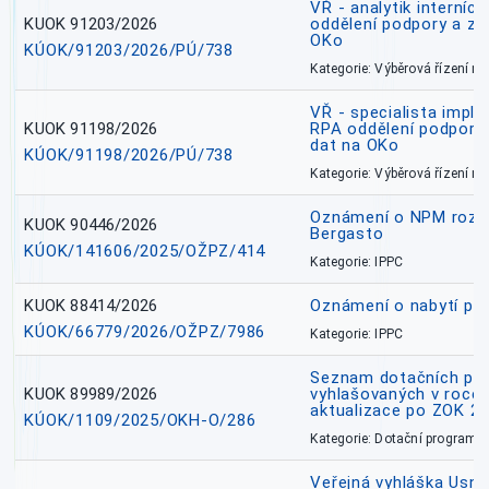
VŘ - analytik interníc
KUOK 91203/2026
oddělení podpory a zp
OKo
KÚOK/91203/2026/PÚ/738
Kategorie: Výběrová řízení 
VŘ - specialista impl
KUOK 91198/2026
RPA oddělení podpory 
dat na OKo
KÚOK/91198/2026/PÚ/738
Kategorie: Výběrová řízení 
Oznámení o NPM rozh
KUOK 90446/2026
Bergasto
KÚOK/141606/2025/OŽPZ/414
Kategorie: IPPC
KUOK 88414/2026
Oznámení o nabytí prá
KÚOK/66779/2026/OŽPZ/7986
Kategorie: IPPC
Seznam dotačních pr
KUOK 89989/2026
vyhlašovaných v roce 
aktualizace po ZOK 22
KÚOK/1109/2025/OKH-O/286
Kategorie: Dotační programy
Veřejná vyhláška Usne