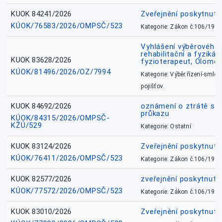
KUOK 84241/2026
Zveřejnění poskytnut
KÚOK/76583/2026/OMPSČ/523
Kategorie: Zákon č.106/1999
Vyhlášení výběrového ř
rehabilitační a fyzikál
KUOK 83628/2026
fyzioterapeut, Olomo
KÚOK/81496/2026/OZ/7994
Kategorie: Výběr.řízení-smlou
pojišťov.
KUOK 84692/2026
oznámení o ztrátě sl
průkazu
KÚOK/84315/2026/OMPSČ-
KŽÚ/529
Kategorie: Ostatní
KUOK 83124/2026
Zveřejnění poskytnut
KÚOK/76411/2026/OMPSČ/523
Kategorie: Zákon č.106/1999
KUOK 82577/2026
zveřejnění poskytnuté
KÚOK/77572/2026/OMPSČ/523
Kategorie: Zákon č.106/1999
KUOK 83010/2026
Zveřejnění poskytnut