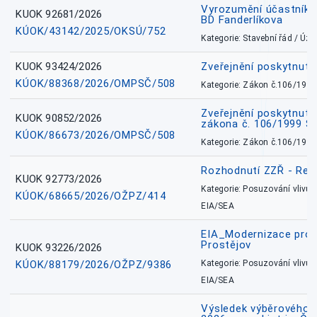
Vyrozumění účastníků
KUOK 92681/2026
BD Fanderlíkova
KÚOK/43142/2025/OKSÚ/752
Kategorie: Stavební řád / Ú
KUOK 93424/2026
Zveřejnění poskytnut
KÚOK/88368/2026/OMPSČ/508
Kategorie: Zákon č.106/1999
Zveřejnění poskytnuté
KUOK 90852/2026
zákona č. 106/1999 Sb
KÚOK/86673/2026/OMPSČ/508
Kategorie: Zákon č.106/1999
Rozhodnutí ZZŘ - Rete
KUOK 92773/2026
Kategorie: Posuzování vlivů n
KÚOK/68665/2026/OŽPZ/414
EIA/SEA
EIA_Modernizace pro
Prostějov
KUOK 93226/2026
KÚOK/88179/2026/OŽPZ/9386
Kategorie: Posuzování vlivů n
EIA/SEA
Výsledek výběrového ří