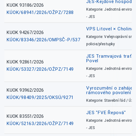
JES-Kejdové hospodářs
KUOK 93186/2026
Kategorie: Jednotná environ
KÚOK/68941/2026/OŽPZ/7288
- JES
VPS Litovel × Cholina 
KUOK 94267/2026
Kategorie: Veřejnoprávní sml
KÚOK/83346/2026/OMPSČ-P/537
policie/přestupky
JES Tramvajová trať - I
Povel
KUOK 92861/2026
KÚOK/53327/2026/OŽPZ/7149
Kategorie: Jednotná environ
- JES
Vyrozumění o zahájení 
KUOK 93962/2026
rámcového povolení
KÚOK/98409/2025/OKSÚ/9271
Kategorie: Stavební řád / Ú
JES "FVE Řepová"
KUOK 83551/2026
Kategorie: Jednotná environ
KÚOK/52163/2026/OŽPZ/7149
- JES