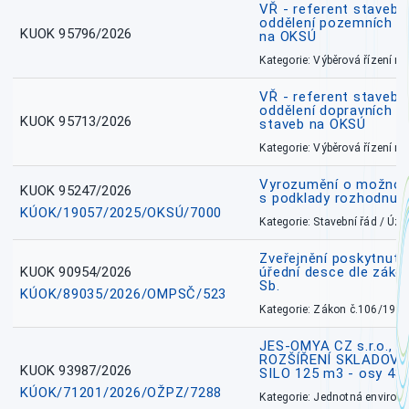
VŘ - referent stavebn
oddělení pozemních a
KUOK 95796/2026
na OKSÚ
Kategorie: Výběrová řízení 
VŘ - referent stavebn
oddělení dopravních a
KUOK 95713/2026
staveb na OKSÚ
Kategorie: Výběrová řízení 
Vyrozumění o možnos
KUOK 95247/2026
s podklady rozhodnutí
KÚOK/19057/2025/OKSÚ/7000
Kategorie: Stavební řád / Ú
Zveřejnění poskytnuté
KUOK 90954/2026
úřední desce dle záko
Sb.
KÚOK/89035/2026/OMPSČ/523
Kategorie: Zákon č.106/1999
JES-OMYA CZ s.r.o., 
ROZŠÍŘENÍ SKLADOVA
KUOK 93987/2026
SILO 125 m3 - osy 43
KÚOK/71201/2026/OŽPZ/7288
Kategorie: Jednotná environ