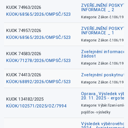
ZVEŘEJNĚNÍ POSKYT
KUOK 74963/2026
INFORMACE _ 2
KÚOK/68565/2026/OMPSČ/523
Kategorie: Zákon č.106/1999
ZVEŘEJNĚNÍ POSKYT
KUOK 74957/2026
INFORMACE _ 1
KÚOK/68565/2026/OMPSČ/523
Kategorie: Zákon č.106/1999
Zveřejnění informace 
KUOK 74583/2026
žádost
KÚOK/71278/2026/OMPSČ/523
Kategorie: Zákon č.106/1999
KUOK 74413/2026
Zveřejnění poskytnut
KÚOK/68892/2026/OMPSČ/523
Kategorie: Zákon č.106/1999
Oprava_Výsledek výbě
20. 11. 2025 - ergote
KUOK 134182/2025
KÚOK/102571/2025/OZ/7994
Kategorie: Výběr.řízení-smlou
pojišťov.- výsledky
Výsledek výběrového ří