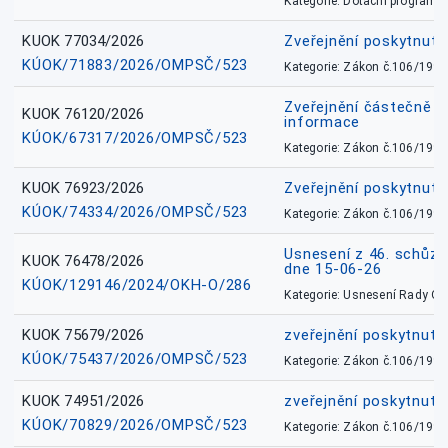
Kategorie: Dotační programy
KUOK 77034/2026
Zveřejnění poskytnut
KÚOK/71883/2026/OMPSČ/523
Kategorie: Zákon č.106/1999
Zveřejnění částečně 
KUOK 76120/2026
informace
KÚOK/67317/2026/OMPSČ/523
Kategorie: Zákon č.106/1999
KUOK 76923/2026
Zveřejnění poskytnuté
KÚOK/74334/2026/OMPSČ/523
Kategorie: Zákon č.106/1999
Usnesení z 46. schůz
KUOK 76478/2026
dne 15-06-26
KÚOK/129146/2024/OKH-O/286
Kategorie: Usnesení Rady O
KUOK 75679/2026
zveřejnění poskytnuté
KÚOK/75437/2026/OMPSČ/523
Kategorie: Zákon č.106/1999
KUOK 74951/2026
zveřejnění poskytnuté
KÚOK/70829/2026/OMPSČ/523
Kategorie: Zákon č.106/1999