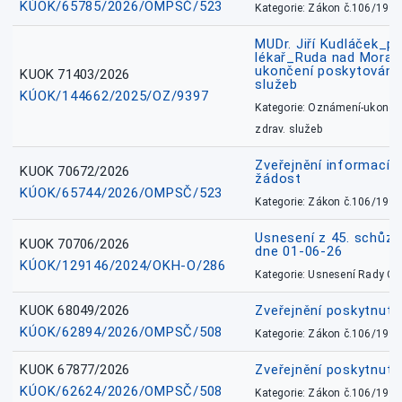
KÚOK/65785/2026/OMPSČ/523
Kategorie: Zákon č.106/1999
MUDr. Jiří Kudláček_pr
lékař_Ruda nad Mora
ukončení poskytování 
KUOK 71403/2026
služeb
KÚOK/144662/2025/OZ/9397
Kategorie: Oznámení-ukončen
zdrav. služeb
Zveřejnění informací 
KUOK 70672/2026
žádost
KÚOK/65744/2026/OMPSČ/523
Kategorie: Zákon č.106/1999
Usnesení z 45. schůz
KUOK 70706/2026
dne 01-06-26
KÚOK/129146/2024/OKH-O/286
Kategorie: Usnesení Rady O
KUOK 68049/2026
Zveřejnění poskytnutý
KÚOK/62894/2026/OMPSČ/508
Kategorie: Zákon č.106/1999
KUOK 67877/2026
Zveřejnění poskytnut
KÚOK/62624/2026/OMPSČ/508
Kategorie: Zákon č.106/1999