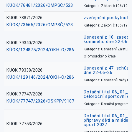
KÚOK/76461/2026/OMPSČ/523
Kategorie: Zákon č.106/1999
KUOK 78871/2026
zveřejnění poskytnuté
KÚOK/73565/2026/OMPSČ/523
Kategorie: Zákon č.106/1999
Usnesení z 10. zasedá
konaného dne 22-06-
KUOK 79340/2026
KÚOK/124875/2024/OKH-O/286
Kategorie: Usnesení Zastupit
Olomouckého kraje
Usnesení z 47. schůz
KUOK 79338/2026
dne 22-06-26
KÚOK/129146/2024/OKH-O/286
Kategorie: Usnesení Rady O
Dotační titul 06_01_
KUOK 77747/2026
celoroční sportovní č
KÚOK/77747/2026/OSKPP/9187
Kategorie: Dotační programy
Dotační titul 06_01_
přípravy dětí a mládež
KUOK 77753/2026
sport 2027