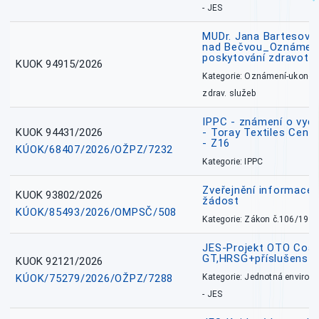
- JES
MUDr. Jana Bartesová
nad Bečvou_Oznámení
poskytování zdravotní
KUOK 94915/2026
Kategorie: Oznámení-ukončen
zdrav. služeb
IPPC - známení o vydá
KUOK 94431/2026
- Toray Textiles Centra
- Z16
KÚOK/68407/2026/OŽPZ/7232
Kategorie: IPPC
Zveřejnění informace 
KUOK 93802/2026
žádost
KÚOK/85493/2026/OMPSČ/508
Kategorie: Zákon č.106/1999
JES-Projekt OTO Coal
GT,HRSG+příslušenstv
KUOK 92121/2026
KÚOK/75279/2026/OŽPZ/7288
Kategorie: Jednotná environ
- JES