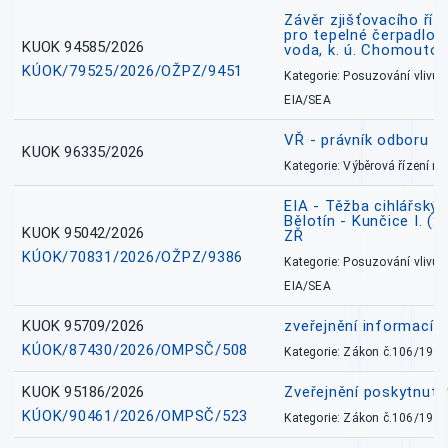
Závěr zjišťovacího říz
pro tepelné čerpadlo
KUOK 94585/2026
voda, k. ú. Chomoutov
KÚOK/79525/2026/OŽPZ/9451
Kategorie: Posuzování vlivů n
EIA/SEA
VŘ - právník odboru zd
KUOK 96335/2026
Kategorie: Výběrová řízení 
EIA - Těžba cihlářských
Bělotín - Kunčice I. (2
KUOK 95042/2026
ZŘ
KÚOK/70831/2026/OŽPZ/9386
Kategorie: Posuzování vlivů n
EIA/SEA
KUOK 95709/2026
zveřejnění informací 
KÚOK/87430/2026/OMPSČ/508
Kategorie: Zákon č.106/1999
KUOK 95186/2026
Zveřejnění poskytnut
KÚOK/90461/2026/OMPSČ/523
Kategorie: Zákon č.106/1999