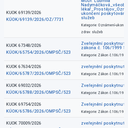
MUDr. Ludmila
Nadymáčková_všeobec
lékař_Prostějov_Ozná
KUOK 69139/2026
ukončení poskytování 
služeb
KÚOK/69139/2026/OZ/7731
Kategorie: Oznámení-ukončen
zdrav. služeb
Zveřejnění poskytnuté
KUOK 67348/2026
zákona č. 106/1999 Sb
KÚOK/65754/2026/OMPSČ/523
Kategorie: Zákon č.106/1999
KUOK 67634/2026
zveřejnění poskytnuté
KÚOK/65787/2026/OMPSČ/523
Kategorie: Zákon č.106/1999
KUOK 69032/2026
Zveřejnění poskytnut
KÚOK/65788/2026/OMPSČ/523
Kategorie: Zákon č.106/1999
KUOK 69754/2026
Zveřejnění poskytnut
KÚOK/65786/2026/OMPSČ/523
Kategorie: Zákon č.106/1999
KUOK 70009/2026
zveřejnění poskytnuté