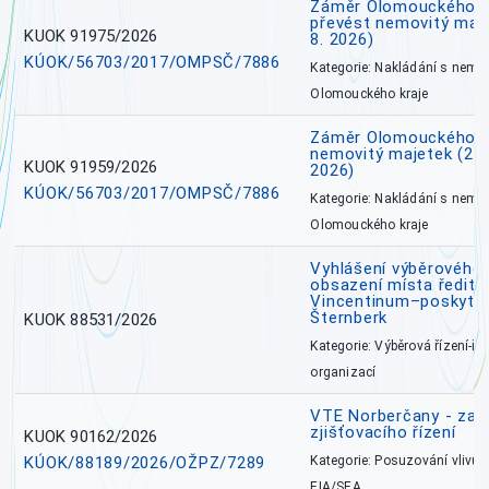
Záměr Olomouckého kr
převést nemovitý majet
KUOK 91975/2026
8. 2026)
KÚOK/56703/2017/OMPSČ/7886
Kategorie: Nakládání s nem
Olomouckého kraje
Záměr Olomouckého k
nemovitý majetek (27. 7
KUOK 91959/2026
2026)
KÚOK/56703/2017/OMPSČ/7886
Kategorie: Nakládání s nem
Olomouckého kraje
Vyhlášení výběrového 
obsazení místa ředite
Vincentinum–poskytova
Šternberk
KUOK 88531/2026
Kategorie: Výběrová řízení-ře
organizací
VTE Norberčany - zahá
zjišťovacího řízení
KUOK 90162/2026
KÚOK/88189/2026/OŽPZ/7289
Kategorie: Posuzování vlivů n
EIA/SEA