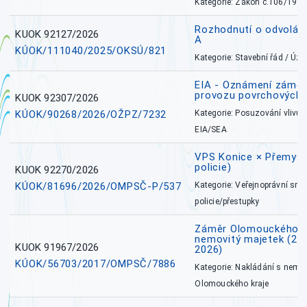
Kategorie: Zákon č.106/1999
Rozhodnutí o odvolán
KUOK 92127/2026
A
KÚOK/111040/2025/OKSÚ/821
Kategorie: Stavební řád / Ú
EIA - Oznámení záměru
provozu povrchových 
KUOK 92307/2026
KÚOK/90268/2026/OŽPZ/7232
Kategorie: Posuzování vlivů n
EIA/SEA
VPS Konice × Přemysl
policie)
KUOK 92270/2026
KÚOK/81696/2026/OMPSČ-P/537
Kategorie: Veřejnoprávní sml
policie/přestupky
Záměr Olomouckého k
nemovitý majetek (27. 7
KUOK 91967/2026
2026)
KÚOK/56703/2017/OMPSČ/7886
Kategorie: Nakládání s nem
Olomouckého kraje