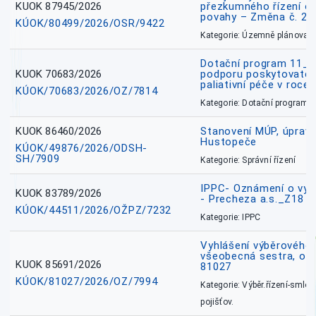
KUOK 87945/2026
přezkumného řízení o
povahy – Změna č. 2 
KÚOK/80499/2026/OSR/9422
Kategorie: Územně plánovac
Dotační program 11_
KUOK 70683/2026
podporu poskytovatel
paliativní péče v roce
KÚOK/70683/2026/OZ/7814
Kategorie: Dotační programy
KUOK 86460/2026
Stanovení MÚP, úprav
Hustopeče
KÚOK/49876/2026/ODSH-
SH/7909
Kategorie: Správní řízení
IPPC- Oznámení o vyd
KUOK 83789/2026
- Precheza a.s._Z18
KÚOK/44511/2026/OŽPZ/7232
Kategorie: IPPC
Vyhlášení výběrového ř
všeobecná sestra, okr
KUOK 85691/2026
81027
KÚOK/81027/2026/OZ/7994
Kategorie: Výběr.řízení-smlou
pojišťov.