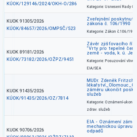
KÚOK/129146/2024/OKH-O/286
Kategorie: Usnesení Rady O
Zveřejnění poskytnutí
KUOK 91305/2026
zákona č. 106/1990
KÚOK/84657/2026/OMPSČ/523
Kategorie: Zákon č.106/1999
Závěr zjišťovacího ří
"Vrty pro tepelné čer
KUOK 89181/2026
země - voda, k. ú. Jes
KÚOK/73182/2026/OŽPZ/9451
Kategorie: Posuzování vlivů n
EIA/SEA
MUDr. Zdeněk Fritzch_
lékařství_Olomouc_O
záměru ukončit poskyt
KUOK 91435/2026
služeb
KÚOK/91435/2026/OZ/7814
Kategorie: Oznámení-ukončen
zdrav. služeb
EIA - Oznámení záměru
mechanickou úpravu a 
KUOK 90706/2026
odpadů