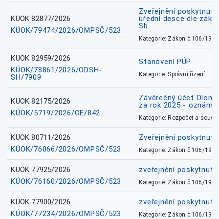
Zveřejnění poskytnuté
KUOK 82877/2026
úřední desce dle záko
Sb.
KÚOK/79474/2026/OMPSČ/523
Kategorie: Zákon č.106/1999
KUOK 82959/2026
Stanovení PÚP
KÚOK/78861/2026/ODSH-
Kategorie: Správní řízení
SH/7909
Závěrečný účet Olomo
KUOK 82175/2026
za rok 2025 - oznámen
KÚOK/5719/2026/OE/842
Kategorie: Rozpočet a souvis
KUOK 80711/2026
Zveřejnění poskytnut
KÚOK/76066/2026/OMPSČ/523
Kategorie: Zákon č.106/1999
KUOK 77925/2026
zveřejnění poskytnuté
KÚOK/76160/2026/OMPSČ/523
Kategorie: Zákon č.106/1999
KUOK 77900/2026
zveřejnění poskytnuté
KÚOK/77234/2026/OMPSČ/523
Kategorie: Zákon č.106/1999