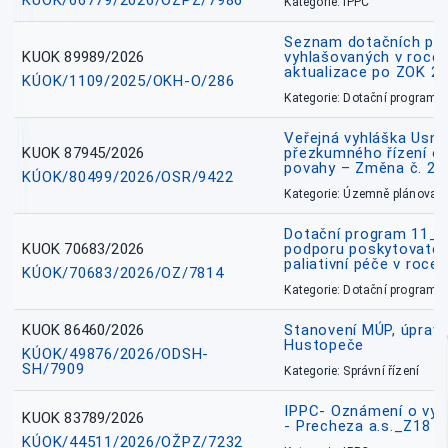
KÚOK/66779/2026/OŽPZ/7986
Kategorie: IPPC
Seznam dotačních pr
KUOK 89989/2026
vyhlašovaných v roce 
aktualizace po ZOK 22
KÚOK/1109/2025/OKH-O/286
Kategorie: Dotační programy
Veřejná vyhláška Usne
KUOK 87945/2026
přezkumného řízení o
povahy – Změna č. 2 
KÚOK/80499/2026/OSR/9422
Kategorie: Územně plánovac
Dotační program 11_
KUOK 70683/2026
podporu poskytovatel
paliativní péče v roce
KÚOK/70683/2026/OZ/7814
Kategorie: Dotační programy
KUOK 86460/2026
Stanovení MÚP, úprav
Hustopeče
KÚOK/49876/2026/ODSH-
SH/7909
Kategorie: Správní řízení
IPPC- Oznámení o vyd
KUOK 83789/2026
- Precheza a.s._Z18
KÚOK/44511/2026/OŽPZ/7232