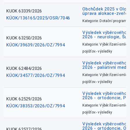
Obchůdek 2025 v Olom
KUOK 63339/2026
úprava alokace-zveřej
KÚOK/136165/2025/OSR/7046
Kategorie: Dotační programy
Výsledek výběrového ří
2026 - neurologie, Šu
KUOK 63250/2026
KÚOK/39639/2026/OZ/7994
Kategorie: Výběr.řízení-smlou
pojišťov.- výsledky
Výsledek výběrového ří
2026 - paliativní medic
KUOK 62484/2026
KÚOK/34577/2026/OZ/7994
Kategorie: Výběr.řízení-smlou
pojišťov.- výsledky
Výsledek výběrového ří
2026 - ortodoncie, Př
KUOK 62529/2026
KÚOK/38353/2026/OZ/7994
Kategorie: Výběr.řízení-smlou
pojišťov.- výsledky
Výsledek výběrového ří
2026 - ortodoncie, O
KUOK 62527/2026