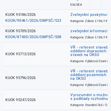
EIA/SEA
KUOK 95186/2026
Zveřejnění poskytnut
KÚOK/90461/2026/OMPSČ/523
Kategorie: Zákon č.106/1999
KUOK 95709/2026
zveřejnění informací 
KÚOK/87430/2026/OMPSČ/508
Kategorie: Zákon č.106/1999
VŘ - referent stavebn
oddělení dopravních a
KUOK 95713/2026
staveb na OKSÚ
Kategorie: Výběrová řízení 
VŘ - referent stavebn
oddělení pozemních a
KUOK 95796/2026
na OKSÚ
Kategorie: Výběrová řízení 
Vyrozumění o možnos
s podklady rozhodnutí
KUOK 95247/2026
Kategorie: Stavební řád / Ú