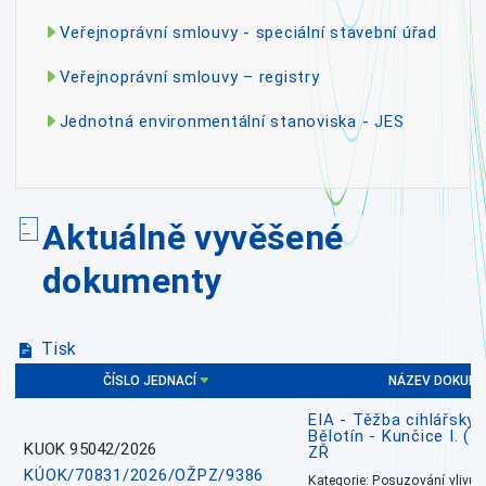
Veřejnoprávní smlouvy - speciální stavební úřad
Veřejnoprávní smlouvy – registry
Jednotná environmentální stanoviska - JES
Aktuálně vyvěšené
dokumenty
Tisk
ČÍSLO JEDNACÍ
NÁZEV DOKUM
EIA - Těžba cihlářských
Bělotín - Kunčice I. (2
KUOK 95042/2026
ZŘ
KÚOK/70831/2026/OŽPZ/9386
Kategorie: Posuzování vlivů n