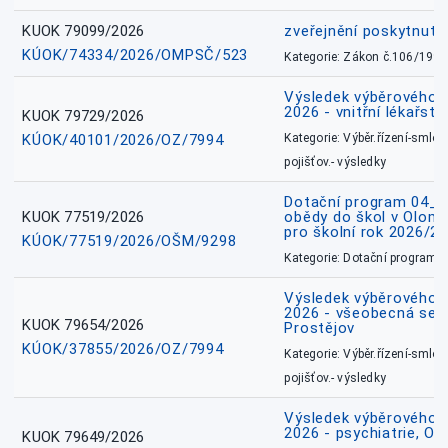
KUOK 79099/2026
zveřejnění poskytnuté
KÚOK/74334/2026/OMPSČ/523
Kategorie: Zákon č.106/1999
Výsledek výběrového ří
2026 - vnitřní lékařstv
KUOK 79729/2026
KÚOK/40101/2026/OZ/7994
Kategorie: Výběr.řízení-smlou
pojišťov.- výsledky
Dotační program 04_0
KUOK 77519/2026
obědy do škol v Olomo
pro školní rok 2026/2
KÚOK/77519/2026/OŠM/9298
Kategorie: Dotační programy
Výsledek výběrového ří
2026 - všeobecná sest
KUOK 79654/2026
Prostějov
KÚOK/37855/2026/OZ/7994
Kategorie: Výběr.řízení-smlou
pojišťov.- výsledky
Výsledek výběrového ří
2026 - psychiatrie, O
KUOK 79649/2026