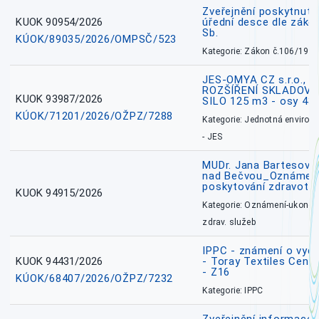
Zveřejnění poskytnuté
KUOK 90954/2026
úřední desce dle záko
Sb.
KÚOK/89035/2026/OMPSČ/523
Kategorie: Zákon č.106/1999
JES-OMYA CZ s.r.o., 
ROZŠÍŘENÍ SKLADOVA
KUOK 93987/2026
SILO 125 m3 - osy 43
KÚOK/71201/2026/OŽPZ/7288
Kategorie: Jednotná environ
- JES
MUDr. Jana Bartesová
nad Bečvou_Oznámení
poskytování zdravotní
KUOK 94915/2026
Kategorie: Oznámení-ukončen
zdrav. služeb
IPPC - známení o vydá
KUOK 94431/2026
- Toray Textiles Centra
- Z16
KÚOK/68407/2026/OŽPZ/7232
Kategorie: IPPC