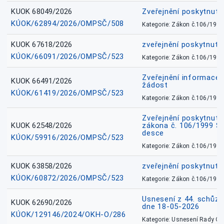
KUOK 68049/2026
Zveřejnění poskytnutý
KÚOK/62894/2026/OMPSČ/508
Kategorie: Zákon č.106/1999
KUOK 67618/2026
zveřejnění poskytnuté
KÚOK/66091/2026/OMPSČ/523
Kategorie: Zákon č.106/1999
Zveřejnění informace 
KUOK 66491/2026
žádost
KÚOK/61419/2026/OMPSČ/523
Kategorie: Zákon č.106/1999
Zveřejnění poskytnuté
KUOK 62548/2026
zákona č. 106/1999 Sb.
desce
KÚOK/59916/2026/OMPSČ/523
Kategorie: Zákon č.106/1999
KUOK 63858/2026
zveřejnění poskytnuté
KÚOK/60872/2026/OMPSČ/523
Kategorie: Zákon č.106/1999
Usnesení z 44. schůz
KUOK 62690/2026
dne 18-05-2026
KÚOK/129146/2024/OKH-O/286
Kategorie: Usnesení Rady O