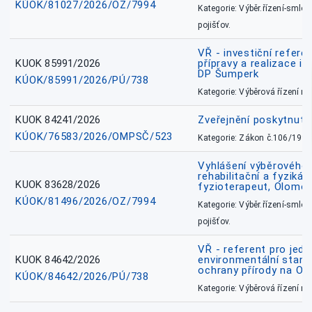
KÚOK/81027/2026/OZ/7994
Kategorie: Výběr.řízení-smlou
pojišťov.
VŘ - investiční refere
KUOK 85991/2026
přípravy a realizace in
DP Šumperk
KÚOK/85991/2026/PÚ/738
Kategorie: Výběrová řízení 
KUOK 84241/2026
Zveřejnění poskytnut
KÚOK/76583/2026/OMPSČ/523
Kategorie: Zákon č.106/1999
Vyhlášení výběrového ř
rehabilitační a fyzikál
KUOK 83628/2026
fyzioterapeut, Olomo
KÚOK/81496/2026/OZ/7994
Kategorie: Výběr.řízení-smlou
pojišťov.
VŘ - referent pro jed
KUOK 84642/2026
environmentální stano
ochrany přírody na O
KÚOK/84642/2026/PÚ/738
Kategorie: Výběrová řízení 