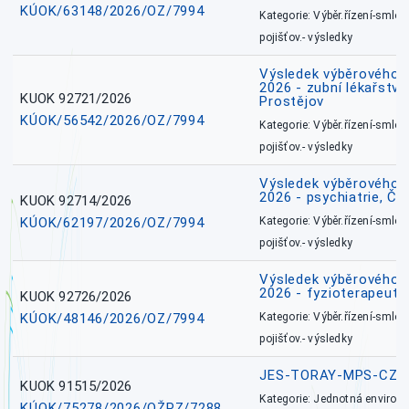
KÚOK/63148/2026/OZ/7994
Kategorie: Výběr.řízení-smlou
pojišťov.- výsledky
Výsledek výběrového ří
2026 - zubní lékařství,
KUOK 92721/2026
Prostějov
KÚOK/56542/2026/OZ/7994
Kategorie: Výběr.řízení-smlou
pojišťov.- výsledky
Výsledek výběrového ří
2026 - psychiatrie, Č
KUOK 92714/2026
KÚOK/62197/2026/OZ/7994
Kategorie: Výběr.řízení-smlou
pojišťov.- výsledky
Výsledek výběrového ří
2026 - fyzioterapeut,
KUOK 92726/2026
KÚOK/48146/2026/OZ/7994
Kategorie: Výběr.řízení-smlou
pojišťov.- výsledky
JES-TORAY-MPS-CZ
KUOK 91515/2026
Kategorie: Jednotná environ
KÚOK/75278/2026/OŽPZ/7288