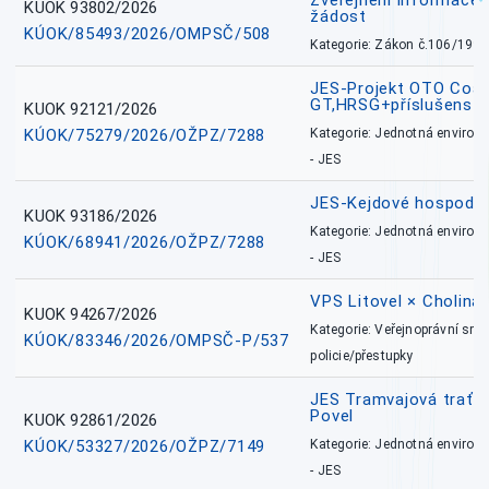
Zveřejnění informace 
KUOK 93802/2026
žádost
KÚOK/85493/2026/OMPSČ/508
Kategorie: Zákon č.106/1999
JES-Projekt OTO Coal
GT,HRSG+příslušenstv
KUOK 92121/2026
KÚOK/75279/2026/OŽPZ/7288
Kategorie: Jednotná environ
- JES
JES-Kejdové hospodářs
KUOK 93186/2026
Kategorie: Jednotná environ
KÚOK/68941/2026/OŽPZ/7288
- JES
VPS Litovel × Cholina 
KUOK 94267/2026
Kategorie: Veřejnoprávní sml
KÚOK/83346/2026/OMPSČ-P/537
policie/přestupky
JES Tramvajová trať - I
Povel
KUOK 92861/2026
KÚOK/53327/2026/OŽPZ/7149
Kategorie: Jednotná environ
- JES