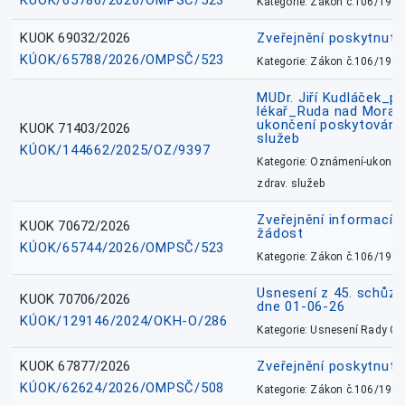
KÚOK/65786/2026/OMPSČ/523
Kategorie: Zákon č.106/1999
KUOK 69032/2026
Zveřejnění poskytnut
KÚOK/65788/2026/OMPSČ/523
Kategorie: Zákon č.106/1999
MUDr. Jiří Kudláček_pr
lékař_Ruda nad Mora
ukončení poskytování 
KUOK 71403/2026
služeb
KÚOK/144662/2025/OZ/9397
Kategorie: Oznámení-ukončen
zdrav. služeb
Zveřejnění informací 
KUOK 70672/2026
žádost
KÚOK/65744/2026/OMPSČ/523
Kategorie: Zákon č.106/1999
Usnesení z 45. schůz
KUOK 70706/2026
dne 01-06-26
KÚOK/129146/2024/OKH-O/286
Kategorie: Usnesení Rady O
KUOK 67877/2026
Zveřejnění poskytnut
KÚOK/62624/2026/OMPSČ/508
Kategorie: Zákon č.106/1999