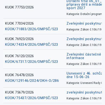
Dotační titul 06_01_
přípravy dětí a mládež
KUOK 77753/2026
sport 2027
Kategorie: Dotační programy
KUOK 77034/2026
Zveřejnění poskytnut
KÚOK/71883/2026/OMPSČ/523
Kategorie: Zákon č.106/1999
KUOK 76923/2026
Zveřejnění poskytnuté
KÚOK/74334/2026/OMPSČ/523
Kategorie: Zákon č.106/1999
Zveřejnění částečně 
KUOK 76120/2026
informace
KÚOK/67317/2026/OMPSČ/523
Kategorie: Zákon č.106/1999
Usnesení z 46. schůz
KUOK 76478/2026
dne 15-06-26
KÚOK/129146/2024/OKH-O/286
Kategorie: Usnesení Rady O
KUOK 75679/2026
zveřejnění poskytnuté
KÚOK/75437/2026/OMPSČ/523
Kategorie: Zákon č.106/1999