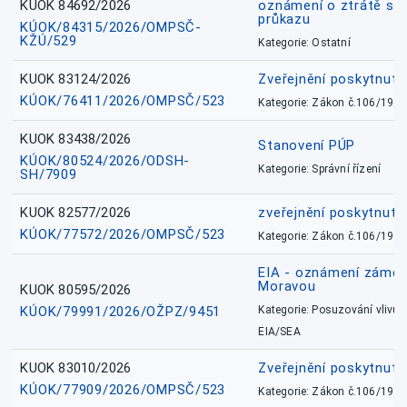
KUOK 84692/2026
oznámení o ztrátě sl
průkazu
KÚOK/84315/2026/OMPSČ-
KŽÚ/529
Kategorie: Ostatní
KUOK 83124/2026
Zveřejnění poskytnut
KÚOK/76411/2026/OMPSČ/523
Kategorie: Zákon č.106/1999
KUOK 83438/2026
Stanovení PÚP
KÚOK/80524/2026/ODSH-
Kategorie: Správní řízení
SH/7909
KUOK 82577/2026
zveřejnění poskytnuté
KÚOK/77572/2026/OMPSČ/523
Kategorie: Zákon č.106/1999
EIA - oznámení záměr
Moravou
KUOK 80595/2026
KÚOK/79991/2026/OŽPZ/9451
Kategorie: Posuzování vlivů n
EIA/SEA
KUOK 83010/2026
Zveřejnění poskytnut
KÚOK/77909/2026/OMPSČ/523
Kategorie: Zákon č.106/1999