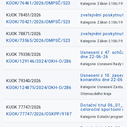
KÚOK/76461/2026/OMPSČ/523
Kategorie: Zákon č.106/1999
KUOK 78451/2026
zveřejnění poskytnuté
KÚOK/70421/2026/OMPSČ/523
Kategorie: Zákon č.106/1999
KUOK 78871/2026
zveřejnění poskytnuté
KÚOK/73565/2026/OMPSČ/523
Kategorie: Zákon č.106/1999
Usnesení z 47. schůz
KUOK 79338/2026
dne 22-06-26
KÚOK/129146/2024/OKH-O/286
Kategorie: Usnesení Rady O
Usnesení z 10. zasedá
konaného dne 22-06-
KUOK 79340/2026
KÚOK/124875/2024/OKH-O/286
Kategorie: Usnesení Zastupit
Olomouckého kraje
Dotační titul 06_01_
KUOK 77747/2026
celoroční sportovní č
KÚOK/77747/2026/OSKPP/9187
Kategorie: Dotační programy