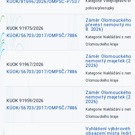
KÚOK/81696/2026/OMPSČ-P/537
Kategorie: Veřejnoprávní sml
policie/přestupky
Záměr Olomouckého kr
převést nemovitý majet
KUOK 91975/2026
8. 2026)
KÚOK/56703/2017/OMPSČ/7886
Kategorie: Nakládání s nem
Olomouckého kraje
Záměr Olomouckého k
nemovitý majetek (27. 7
KUOK 91967/2026
2026)
KÚOK/56703/2017/OMPSČ/7886
Kategorie: Nakládání s nem
Olomouckého kraje
Záměr Olomouckého k
nemovitý majetek (27. 7
KUOK 91959/2026
2026)
KÚOK/56703/2017/OMPSČ/7886
Kategorie: Nakládání s nem
Olomouckého kraje
Vyhlášení výběrového 
obsazení místa ředite