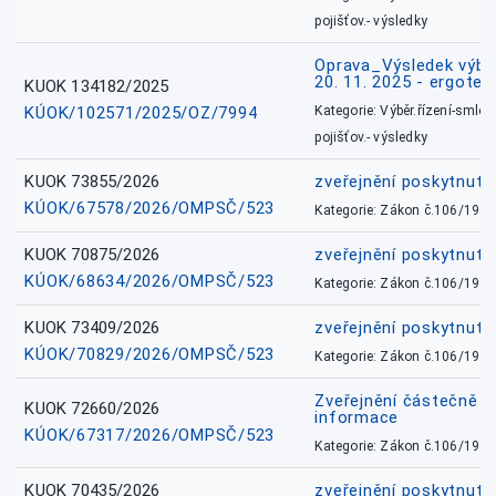
pojišťov.- výsledky
Oprava_Výsledek výbě
20. 11. 2025 - ergote
KUOK 134182/2025
KÚOK/102571/2025/OZ/7994
Kategorie: Výběr.řízení-smlou
pojišťov.- výsledky
KUOK 73855/2026
zveřejnění poskytnuté
KÚOK/67578/2026/OMPSČ/523
Kategorie: Zákon č.106/1999
KUOK 70875/2026
zveřejnění poskytnuté
KÚOK/68634/2026/OMPSČ/523
Kategorie: Zákon č.106/1999
KUOK 73409/2026
zveřejnění poskytnuté
KÚOK/70829/2026/OMPSČ/523
Kategorie: Zákon č.106/1999
Zveřejnění částečně 
KUOK 72660/2026
informace
KÚOK/67317/2026/OMPSČ/523
Kategorie: Zákon č.106/1999
KUOK 70435/2026
zveřejnění poskytnuté