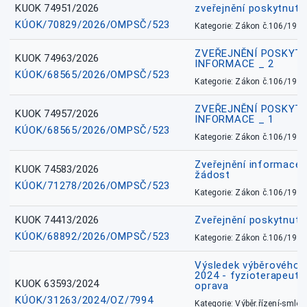
KUOK 74951/2026
zveřejnění poskytnuté
KÚOK/70829/2026/OMPSČ/523
Kategorie: Zákon č.106/1999
ZVEŘEJNĚNÍ POSKYT
KUOK 74963/2026
INFORMACE _ 2
KÚOK/68565/2026/OMPSČ/523
Kategorie: Zákon č.106/1999
ZVEŘEJNĚNÍ POSKYT
KUOK 74957/2026
INFORMACE _ 1
KÚOK/68565/2026/OMPSČ/523
Kategorie: Zákon č.106/1999
Zveřejnění informace 
KUOK 74583/2026
žádost
KÚOK/71278/2026/OMPSČ/523
Kategorie: Zákon č.106/1999
KUOK 74413/2026
Zveřejnění poskytnut
KÚOK/68892/2026/OMPSČ/523
Kategorie: Zákon č.106/1999
Výsledek výběrového ří
2024 - fyzioterapeut, 
KUOK 63593/2024
oprava
KÚOK/31263/2024/OZ/7994
Kategorie: Výběr.řízení-smlou