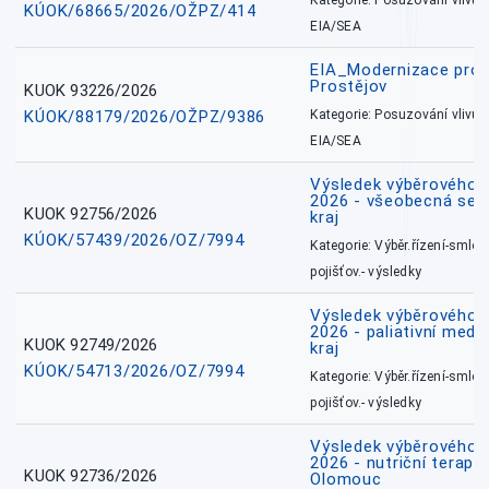
Kategorie: Posuzování vlivů n
KÚOK/68665/2026/OŽPZ/414
EIA/SEA
EIA_Modernizace pro
Prostějov
KUOK 93226/2026
KÚOK/88179/2026/OŽPZ/9386
Kategorie: Posuzování vlivů n
EIA/SEA
Výsledek výběrového ří
2026 - všeobecná ses
KUOK 92756/2026
kraj
KÚOK/57439/2026/OZ/7994
Kategorie: Výběr.řízení-smlou
pojišťov.- výsledky
Výsledek výběrového ří
2026 - paliativní medi
KUOK 92749/2026
kraj
KÚOK/54713/2026/OZ/7994
Kategorie: Výběr.řízení-smlou
pojišťov.- výsledky
Výsledek výběrového ří
2026 - nutriční terape
KUOK 92736/2026
Olomouc