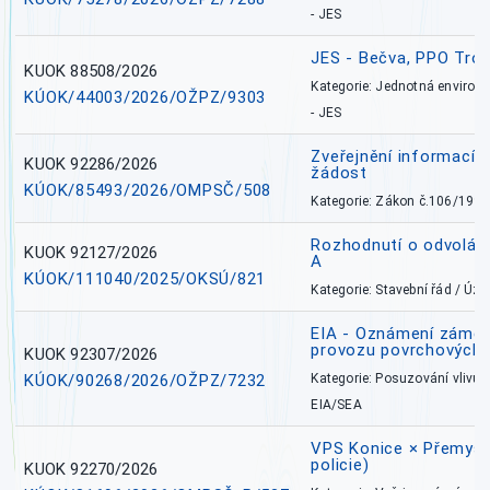
- JES
JES - Bečva, PPO Tro
KUOK 88508/2026
Kategorie: Jednotná environ
KÚOK/44003/2026/OŽPZ/9303
- JES
Zveřejnění informací 
KUOK 92286/2026
žádost
KÚOK/85493/2026/OMPSČ/508
Kategorie: Zákon č.106/1999
Rozhodnutí o odvolán
KUOK 92127/2026
A
KÚOK/111040/2025/OKSÚ/821
Kategorie: Stavební řád / Ú
EIA - Oznámení záměru
provozu povrchových 
KUOK 92307/2026
KÚOK/90268/2026/OŽPZ/7232
Kategorie: Posuzování vlivů n
EIA/SEA
VPS Konice × Přemysl
policie)
KUOK 92270/2026