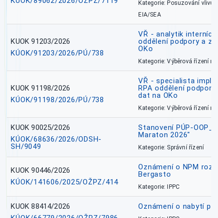
KÚOK/89062/2026/OŽPZ/7119
Kategorie: Posuzování vlivů n
EIA/SEA
VŘ - analytik interníc
KUOK 91203/2026
oddělení podpory a zp
OKo
KÚOK/91203/2026/PÚ/738
Kategorie: Výběrová řízení 
VŘ - specialista impl
KUOK 91198/2026
RPA oddělení podpory 
dat na OKo
KÚOK/91198/2026/PÚ/738
Kategorie: Výběrová řízení 
KUOK 90025/2026
Stanovení PÚP-OOP_I/
Maraton 2026"
KÚOK/68636/2026/ODSH-
SH/9049
Kategorie: Správní řízení
Oznámení o NPM rozh
KUOK 90446/2026
Bergasto
KÚOK/141606/2025/OŽPZ/414
Kategorie: IPPC
KUOK 88414/2026
Oznámení o nabytí prá