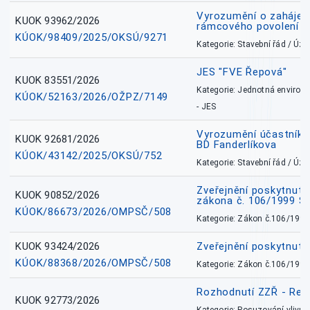
Vyrozumění o zahájení 
KUOK 93962/2026
rámcového povolení
KÚOK/98409/2025/OKSÚ/9271
Kategorie: Stavební řád / Ú
JES "FVE Řepová"
KUOK 83551/2026
Kategorie: Jednotná environ
KÚOK/52163/2026/OŽPZ/7149
- JES
Vyrozumění účastníků
KUOK 92681/2026
BD Fanderlíkova
KÚOK/43142/2025/OKSÚ/752
Kategorie: Stavební řád / Ú
Zveřejnění poskytnuté
KUOK 90852/2026
zákona č. 106/1999 Sb
KÚOK/86673/2026/OMPSČ/508
Kategorie: Zákon č.106/1999
KUOK 93424/2026
Zveřejnění poskytnut
KÚOK/88368/2026/OMPSČ/508
Kategorie: Zákon č.106/1999
Rozhodnutí ZZŘ - Rete
KUOK 92773/2026