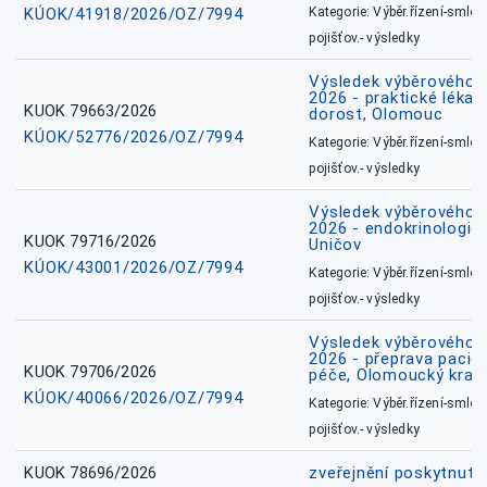
KÚOK/41918/2026/OZ/7994
Kategorie: Výběr.řízení-smlou
pojišťov.- výsledky
Výsledek výběrového ří
2026 - praktické lékařs
KUOK 79663/2026
dorost, Olomouc
KÚOK/52776/2026/OZ/7994
Kategorie: Výběr.řízení-smlou
pojišťov.- výsledky
Výsledek výběrového ří
2026 - endokrinologie 
KUOK 79716/2026
Uničov
KÚOK/43001/2026/OZ/7994
Kategorie: Výběr.řízení-smlou
pojišťov.- výsledky
Výsledek výběrového ří
2026 - přeprava pacie
KUOK 79706/2026
péče, Olomoucký kraj
KÚOK/40066/2026/OZ/7994
Kategorie: Výběr.řízení-smlou
pojišťov.- výsledky
KUOK 78696/2026
zveřejnění poskytnuté