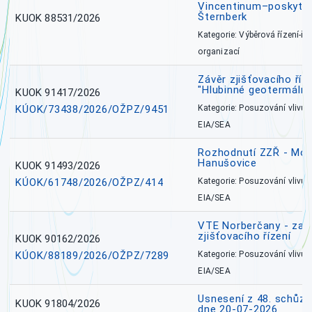
Vincentinum–poskytova
Šternberk
KUOK 88531/2026
Kategorie: Výběrová řízení-ře
organizací
Závěr zjišťovacího ří
"Hlubinné geotermální
KUOK 91417/2026
KÚOK/73438/2026/OŽPZ/9451
Kategorie: Posuzování vlivů n
EIA/SEA
Rozhodnutí ZZŘ - Mobi
Hanušovice
KUOK 91493/2026
KÚOK/61748/2026/OŽPZ/414
Kategorie: Posuzování vlivů n
EIA/SEA
VTE Norberčany - zahá
zjišťovacího řízení
KUOK 90162/2026
KÚOK/88189/2026/OŽPZ/7289
Kategorie: Posuzování vlivů n
EIA/SEA
Usnesení z 48. schůz
KUOK 91804/2026
dne 20-07-2026