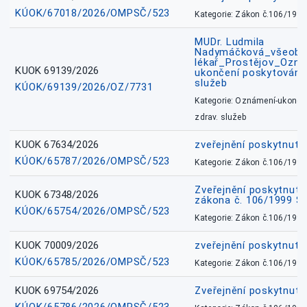
KÚOK/67018/2026/OMPSČ/523
Kategorie: Zákon č.106/1999
MUDr. Ludmila
Nadymáčková_všeobec
lékař_Prostějov_Ozná
KUOK 69139/2026
ukončení poskytování 
služeb
KÚOK/69139/2026/OZ/7731
Kategorie: Oznámení-ukončen
zdrav. služeb
KUOK 67634/2026
zveřejnění poskytnuté
KÚOK/65787/2026/OMPSČ/523
Kategorie: Zákon č.106/1999
Zveřejnění poskytnuté
KUOK 67348/2026
zákona č. 106/1999 Sb
KÚOK/65754/2026/OMPSČ/523
Kategorie: Zákon č.106/1999
KUOK 70009/2026
zveřejnění poskytnuté
KÚOK/65785/2026/OMPSČ/523
Kategorie: Zákon č.106/1999
KUOK 69754/2026
Zveřejnění poskytnut