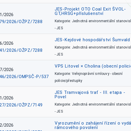
JES-Projekt OTO Coal Exit ŠVOL-
GT,HRSG+příslušenství
1/2026
79/2026/OŽPZ/7288
Kategorie: Jednotná environmentální stanovis
- JES
JES-Kejdové hospodářství Šumvald 
6/2026
Kategorie: Jednotná environmentální stanovis
41/2026/OŽPZ/7288
- JES
VPS Litovel × Cholina (obecní polici
7/2026
Kategorie: Veřejnoprávní smlouvy - obecní
46/2026/OMPSČ-P/537
policie/přestupky
JES Tramvajová trať - III. etapa -
Povel
1/2026
27/2026/OŽPZ/7149
Kategorie: Jednotná environmentální stanovis
- JES
Vyrozumění o zahájení řízení o vydá
2/2026
rámcového povolení