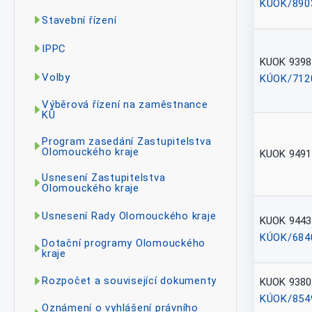
KÚOK/890
Stavební řízení
IPPC
KUOK 9398
Volby
KÚOK/712
Výběrová řízení na zaměstnance
KÚ
Program zasedání Zastupitelstva
Olomouckého kraje
KUOK 9491
Usnesení Zastupitelstva
Olomouckého kraje
Usnesení Rady Olomouckého kraje
KUOK 9443
KÚOK/684
Dotační programy Olomouckého
kraje
Rozpočet a související dokumenty
KUOK 9380
KÚOK/854
Oznámení o vyhlášení právního