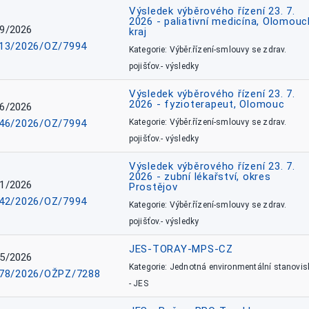
Výsledek výběrového řízení 23. 7.
2026 - paliativní medicína, Olomouc
9/2026
kraj
13/2026/OZ/7994
Kategorie: Výběr.řízení-smlouvy se zdrav.
pojišťov.- výsledky
Výsledek výběrového řízení 23. 7.
2026 - fyzioterapeut, Olomouc
6/2026
46/2026/OZ/7994
Kategorie: Výběr.řízení-smlouvy se zdrav.
pojišťov.- výsledky
Výsledek výběrového řízení 23. 7.
2026 - zubní lékařství, okres
1/2026
Prostějov
42/2026/OZ/7994
Kategorie: Výběr.řízení-smlouvy se zdrav.
pojišťov.- výsledky
JES-TORAY-MPS-CZ
5/2026
Kategorie: Jednotná environmentální stanovis
78/2026/OŽPZ/7288
- JES