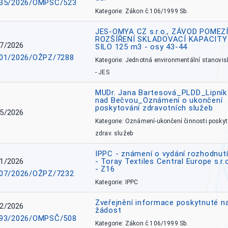
35/2026/OMPSČ/523
Kategorie: Zákon č.106/1999 Sb.
JES-OMYA CZ s.r.o., ZÁVOD POMEZÍ
ROZŠÍŘENÍ SKLADOVACÍ KAPACITY
7/2026
SILO 125 m3 - osy 43-44
01/2026/OŽPZ/7288
Kategorie: Jednotná environmentální stanovis
- JES
MUDr. Jana Bartesová_PLDD_Lipník
nad Bečvou_Oznámení o ukončení
poskytování zdravotních služeb
5/2026
Kategorie: Oznámení-ukončení činnosti poskyt
zdrav. služeb
IPPC - známení o vydání rozhodnutí
1/2026
- Toray Textiles Central Europe s.r.
- Z16
07/2026/OŽPZ/7232
Kategorie: IPPC
Zveřejnění informace poskytnuté n
2/2026
žádost
93/2026/OMPSČ/508
Kategorie: Zákon č.106/1999 Sb.