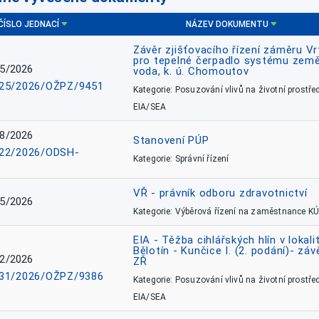
ČÍSLO JEDNACÍ
NÁZEV DOKUMENTU
Závěr zjišťovacího řízení záměru Vr
pro tepelné čerpadlo systému země
5/2026
voda, k. ú. Chomoutov
25/2026/OŽPZ/9451
Kategorie: Posuzování vlivů na životní prostřed
EIA/SEA
8/2026
Stanovení PÚP
22/2026/ODSH-
Kategorie: Správní řízení
VŘ - právník odboru zdravotnictví
5/2026
Kategorie: Výběrová řízení na zaměstnance KÚ
EIA - Těžba cihlářských hlín v lokali
Bělotín - Kunčice I. (2. podání)- záv
2/2026
ZŘ
31/2026/OŽPZ/9386
Kategorie: Posuzování vlivů na životní prostřed
EIA/SEA