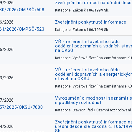
9/2026
zveřejnění informací na úřední des
30/2026/OMPSČ/508
Kategorie: Zákon č.106/1999 Sb.
6/2026
Zveřejnění poskytnuté informace
61/2026/OMPSČ/523
Kategorie: Zákon č.106/1999 Sb.
VŘ - referent stavebního řádu
oddělení pozemních a vodních stav
6/2026
na OKSÚ
Kategorie: Výběrová řízení na zaměstnance KÚ
VŘ - referent stavebního řádu
oddělení dopravních a energetickýc
3/2026
staveb na OKSÚ
Kategorie: Výběrová řízení na zaměstnance KÚ
Vyrozumění o možnosti seznámit 
7/2026
s podklady rozhodnutí
57/2025/OKSÚ/7000
Kategorie: Stavební řád / Územní rozhodování
Zveřejnění poskytnuté informace n
4/2026
úřední desce dle zákona č. 106/199
Sb.