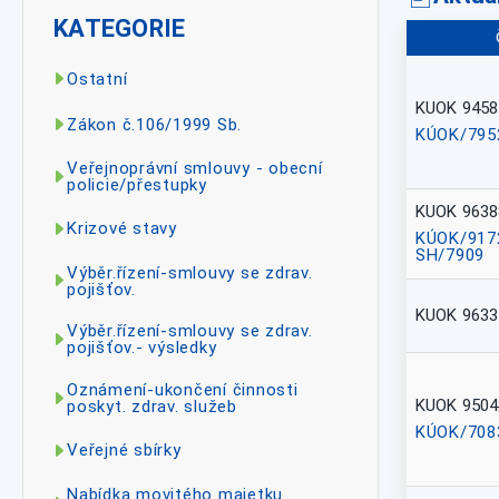
KATEGORIE
Ostatní
KUOK 9458
Zákon č.106/1999 Sb.
KÚOK/795
Veřejnoprávní smlouvy - obecní
policie/přestupky
KUOK 9638
Krizové stavy
KÚOK/917
SH/7909
Výběr.řízení-smlouvy se zdrav.
pojišťov.
KUOK 9633
Výběr.řízení-smlouvy se zdrav.
pojišťov.- výsledky
Oznámení-ukončení činnosti
KUOK 9504
poskyt. zdrav. služeb
KÚOK/708
Veřejné sbírky
Nabídka movitého majetku