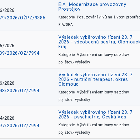
EIA_Modernizace provozovny
Prostějov
6/2026
79/2026/OŽPZ/9386
Kategorie: Posuzování vlivů na životní prostřed
EIA/SEA
Výsledek výběrového řízení 23. 7.
2026 - všeobecná sestra, Olomouc
6/2026
kraj
39/2026/OZ/7994
Kategorie: Výběr.řízení-smlouvy se zdrav.
pojišťov.- výsledky
Výsledek výběrového řízení 23. 7.
2026 - nutriční terapeut, okres
6/2026
Olomouc
48/2026/OZ/7994
Kategorie: Výběr.řízení-smlouvy se zdrav.
pojišťov.- výsledky
Výsledek výběrového řízení 23. 7.
2026 - psychiatrie, Česká Ves
4/2026
97/2026/OZ/7994
Kategorie: Výběr.řízení-smlouvy se zdrav.
pojišťov.- výsledky