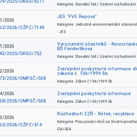
09/2025/OKSÚ/9271
Kategorie: Stavební řád / Územní rozhodování
JES "FVE Řepová"
1/2026
Kategorie: Jednotná environmentální stanovis
63/2026/OŽPZ/7149
- JES
Vyrozumění účastníků - Novostavb
1/2026
BD Fanderlíkova
42/2025/OKSÚ/752
Kategorie: Stavební řád / Územní rozhodování
Zveřejnění poskytnuté informace dl
2/2026
zákona č. 106/1999 Sb.
73/2026/OMPSČ/508
Kategorie: Zákon č.106/1999 Sb.
4/2026
Zveřejnění poskytnuté informace
68/2026/OMPSČ/508
Kategorie: Zákon č.106/1999 Sb.
Rozhodnutí ZZŘ - Retek, recyklace
3/2026
Kategorie: Posuzování vlivů na životní prostřed
65/2026/OŽPZ/414
EIA/SEA