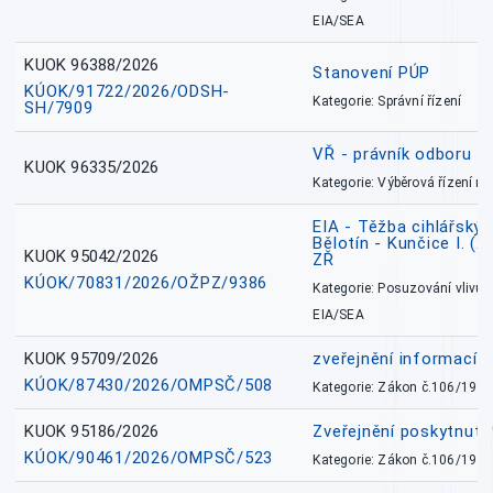
EIA/SEA
KUOK 96388/2026
Stanovení PÚP
KÚOK/91722/2026/ODSH-
Kategorie: Správní řízení
SH/7909
VŘ - právník odboru zd
KUOK 96335/2026
Kategorie: Výběrová řízení 
EIA - Těžba cihlářských
Bělotín - Kunčice I. (2
KUOK 95042/2026
ZŘ
KÚOK/70831/2026/OŽPZ/9386
Kategorie: Posuzování vlivů n
EIA/SEA
KUOK 95709/2026
zveřejnění informací 
KÚOK/87430/2026/OMPSČ/508
Kategorie: Zákon č.106/1999
KUOK 95186/2026
Zveřejnění poskytnut
KÚOK/90461/2026/OMPSČ/523
Kategorie: Zákon č.106/1999