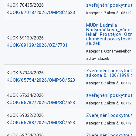
KUOK 70435/2026
zveřejnění poskytnuté
KÚOK/67018/2026/OMPSČ/523
Kategorie: Zákon č.106/1999
MUDr. Ludmila
Nadymáčková_všeobec
lékař_Prostějov_Ozná
KUOK 69139/2026
ukončení poskytování 
služeb
KÚOK/69139/2026/OZ/7731
Kategorie: Oznámení-ukončen
zdrav. služeb
Zveřejnění poskytnuté
KUOK 67348/2026
zákona č. 106/1999 Sb
KÚOK/65754/2026/OMPSČ/523
Kategorie: Zákon č.106/1999
KUOK 67634/2026
zveřejnění poskytnuté
KÚOK/65787/2026/OMPSČ/523
Kategorie: Zákon č.106/1999
KUOK 69032/2026
Zveřejnění poskytnut
KÚOK/65788/2026/OMPSČ/523
Kategorie: Zákon č.106/1999
KUOK 69754/2026
Zveřejnění poskytnut