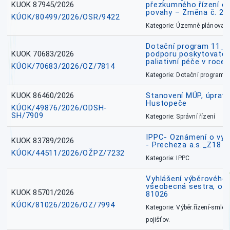
KUOK 87945/2026
přezkumného řízení o
povahy – Změna č. 2 
KÚOK/80499/2026/OSR/9422
Kategorie: Územně plánovac
Dotační program 11_
KUOK 70683/2026
podporu poskytovatel
paliativní péče v roce
KÚOK/70683/2026/OZ/7814
Kategorie: Dotační programy
KUOK 86460/2026
Stanovení MÚP, úprav
Hustopeče
KÚOK/49876/2026/ODSH-
SH/7909
Kategorie: Správní řízení
IPPC- Oznámení o vyd
KUOK 83789/2026
- Precheza a.s._Z18
KÚOK/44511/2026/OŽPZ/7232
Kategorie: IPPC
Vyhlášení výběrového ř
všeobecná sestra, okr
KUOK 85701/2026
81026
KÚOK/81026/2026/OZ/7994
Kategorie: Výběr.řízení-smlou
pojišťov.