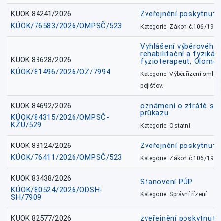
KUOK 84241/2026
Zveřejnění poskytnut
KÚOK/76583/2026/OMPSČ/523
Kategorie: Zákon č.106/1999
Vyhlášení výběrového ř
rehabilitační a fyzikál
KUOK 83628/2026
fyzioterapeut, Olomo
KÚOK/81496/2026/OZ/7994
Kategorie: Výběr.řízení-smlou
pojišťov.
KUOK 84692/2026
oznámení o ztrátě sl
průkazu
KÚOK/84315/2026/OMPSČ-
KŽÚ/529
Kategorie: Ostatní
KUOK 83124/2026
Zveřejnění poskytnut
KÚOK/76411/2026/OMPSČ/523
Kategorie: Zákon č.106/1999
KUOK 83438/2026
Stanovení PÚP
KÚOK/80524/2026/ODSH-
Kategorie: Správní řízení
SH/7909
KUOK 82577/2026
zveřejnění poskytnuté