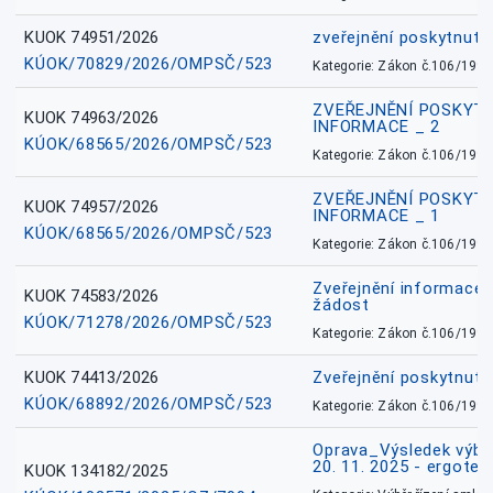
KUOK 74951/2026
zveřejnění poskytnuté
KÚOK/70829/2026/OMPSČ/523
Kategorie: Zákon č.106/1999
ZVEŘEJNĚNÍ POSKYT
KUOK 74963/2026
INFORMACE _ 2
KÚOK/68565/2026/OMPSČ/523
Kategorie: Zákon č.106/1999
ZVEŘEJNĚNÍ POSKYT
KUOK 74957/2026
INFORMACE _ 1
KÚOK/68565/2026/OMPSČ/523
Kategorie: Zákon č.106/1999
Zveřejnění informace 
KUOK 74583/2026
žádost
KÚOK/71278/2026/OMPSČ/523
Kategorie: Zákon č.106/1999
KUOK 74413/2026
Zveřejnění poskytnut
KÚOK/68892/2026/OMPSČ/523
Kategorie: Zákon č.106/1999
Oprava_Výsledek výbě
20. 11. 2025 - ergote
KUOK 134182/2025