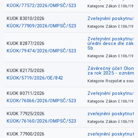
KÚOK/77572/2026/OMPSČ/523
Kategorie: Zákon č.106/1999
KUOK 83010/2026
Zveřejnění poskytnut
KÚOK/77909/2026/OMPSČ/523
Kategorie: Zákon č.106/1999
Zveřejnění poskytnuté
KUOK 82877/2026
úřední desce dle záko
Sb.
KÚOK/79474/2026/OMPSČ/523
Kategorie: Zákon č.106/1999
Závěrečný účet Olomo
KUOK 82175/2026
za rok 2025 - oznámen
KÚOK/5719/2026/OE/842
Kategorie: Rozpočet a souvis
KUOK 80711/2026
Zveřejnění poskytnut
KÚOK/76066/2026/OMPSČ/523
Kategorie: Zákon č.106/1999
KUOK 77925/2026
zveřejnění poskytnuté
KÚOK/76160/2026/OMPSČ/523
Kategorie: Zákon č.106/1999
KUOK 77900/2026
zveřejnění poskytnuté