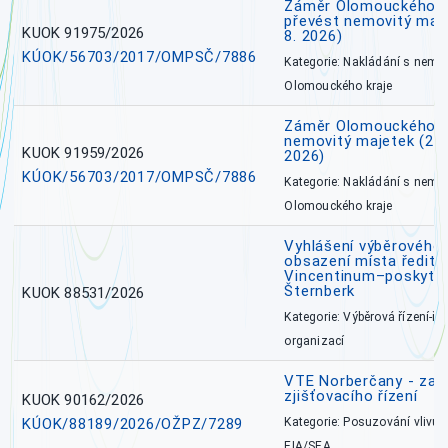
Záměr Olomouckého kr
převést nemovitý majet
KUOK 91975/2026
8. 2026)
KÚOK/56703/2017/OMPSČ/7886
Kategorie: Nakládání s nem
Olomouckého kraje
Záměr Olomouckého k
nemovitý majetek (27. 7
KUOK 91959/2026
2026)
KÚOK/56703/2017/OMPSČ/7886
Kategorie: Nakládání s nem
Olomouckého kraje
Vyhlášení výběrového 
obsazení místa ředite
Vincentinum–poskytova
Šternberk
KUOK 88531/2026
Kategorie: Výběrová řízení-ře
organizací
VTE Norberčany - zahá
zjišťovacího řízení
KUOK 90162/2026
KÚOK/88189/2026/OŽPZ/7289
Kategorie: Posuzování vlivů n
EIA/SEA