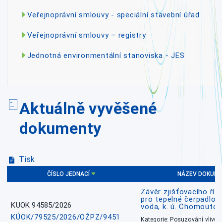
Veřejnoprávní smlouvy - speciální stavební úřad
Veřejnoprávní smlouvy – registry
Jednotná environmentální stanoviska - JES
Aktuálně vyvěšené
dokumenty
Tisk
ČÍSLO JEDNACÍ
NÁZEV DOKUM
Závěr zjišťovacího říz
pro tepelné čerpadlo
KUOK 94585/2026
voda, k. ú. Chomoutov
KÚOK/79525/2026/OŽPZ/9451
Kategorie: Posuzování vlivů n