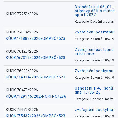
Dotační titul 06_01_
přípravy dětí a mládež
KUOK 77753/2026
sport 2027
Kategorie: Dotační programy
KUOK 77034/2026
Zveřejnění poskytnut
KÚOK/71883/2026/OMPSČ/523
Kategorie: Zákon č.106/1999
Zveřejnění částečně 
KUOK 76120/2026
informace
KÚOK/67317/2026/OMPSČ/523
Kategorie: Zákon č.106/1999
KUOK 76923/2026
Zveřejnění poskytnuté
KÚOK/74334/2026/OMPSČ/523
Kategorie: Zákon č.106/1999
Usnesení z 46. schůz
KUOK 76478/2026
dne 15-06-26
KÚOK/129146/2024/OKH-O/286
Kategorie: Usnesení Rady O
KUOK 75679/2026
zveřejnění poskytnuté
KÚOK/75437/2026/OMPSČ/523
Kategorie: Zákon č.106/1999