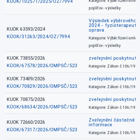
KÚOK/102571/2025/OZ/7994
Kategorie: Výběr.řízení-smlou
pojišťov.- výsledky
Výsledek výběrového ří
2024 - fyzioterapeut, 
KUOK 63593/2024
oprava
KÚOK/31263/2024/OZ/7994
Kategorie: Výběr.řízení-smlou
pojišťov.- výsledky
KUOK 73855/2026
zveřejnění poskytnuté
KÚOK/67578/2026/OMPSČ/523
Kategorie: Zákon č.106/1999
KUOK 73409/2026
zveřejnění poskytnuté
KÚOK/70829/2026/OMPSČ/523
Kategorie: Zákon č.106/1999
KUOK 70875/2026
zveřejnění poskytnuté
KÚOK/68634/2026/OMPSČ/523
Kategorie: Zákon č.106/1999
Zveřejnění částečně 
KUOK 72660/2026
informace
KÚOK/67317/2026/OMPSČ/523
Kategorie: Zákon č.106/1999