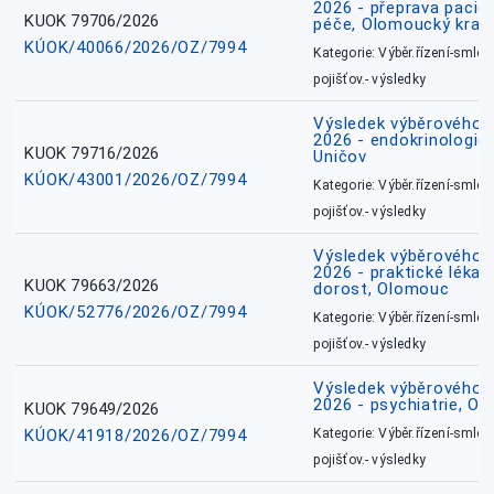
2026 - přeprava pacie
KUOK 79706/2026
péče, Olomoucký kraj
KÚOK/40066/2026/OZ/7994
Kategorie: Výběr.řízení-smlou
pojišťov.- výsledky
Výsledek výběrového ří
2026 - endokrinologie 
KUOK 79716/2026
Uničov
KÚOK/43001/2026/OZ/7994
Kategorie: Výběr.řízení-smlou
pojišťov.- výsledky
Výsledek výběrového ří
2026 - praktické lékařs
KUOK 79663/2026
dorost, Olomouc
KÚOK/52776/2026/OZ/7994
Kategorie: Výběr.řízení-smlou
pojišťov.- výsledky
Výsledek výběrového ří
2026 - psychiatrie, O
KUOK 79649/2026
KÚOK/41918/2026/OZ/7994
Kategorie: Výběr.řízení-smlou
pojišťov.- výsledky