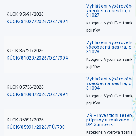
Vyhlášení výběrového ř
všeobecná sestra, okr
KUOK 85691/2026
81027
KÚOK/81027/2026/OZ/7994
Kategorie: Výběr.řízení-smlou
pojišťov.
Vyhlášení výběrového ř
všeobecná sestra, okr
KUOK 85721/2026
81028
KÚOK/81028/2026/OZ/7994
Kategorie: Výběr.řízení-smlou
pojišťov.
Vyhlášení výběrového ř
všeobecná sestra, ok
KUOK 85736/2026
81094
KÚOK/81094/2026/OZ/7994
Kategorie: Výběr.řízení-smlou
pojišťov.
VŘ - investiční refere
KUOK 85991/2026
přípravy a realizace in
DP Šumperk
KÚOK/85991/2026/PÚ/738
Kategorie: Výběrová řízení 