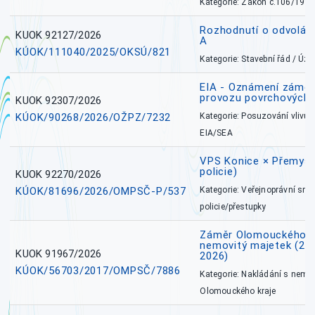
Kategorie: Zákon č.106/1999
Rozhodnutí o odvolán
KUOK 92127/2026
A
KÚOK/111040/2025/OKSÚ/821
Kategorie: Stavební řád / Ú
EIA - Oznámení záměru
provozu povrchových 
KUOK 92307/2026
KÚOK/90268/2026/OŽPZ/7232
Kategorie: Posuzování vlivů n
EIA/SEA
VPS Konice × Přemysl
policie)
KUOK 92270/2026
KÚOK/81696/2026/OMPSČ-P/537
Kategorie: Veřejnoprávní sml
policie/přestupky
Záměr Olomouckého k
nemovitý majetek (27. 7
KUOK 91967/2026
2026)
KÚOK/56703/2017/OMPSČ/7886
Kategorie: Nakládání s nem
Olomouckého kraje