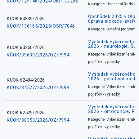
KÚOK/129146/2024/OKH-O/286
Kategorie: Usnesení Rady O
Obchůdek 2025 v Olom
KUOK 63339/2026
úprava alokace-zveřej
KÚOK/136165/2025/OSR/7046
Kategorie: Dotační programy
Výsledek výběrového ří
2026 - neurologie, Šu
KUOK 63250/2026
KÚOK/39639/2026/OZ/7994
Kategorie: Výběr.řízení-smlou
pojišťov.- výsledky
Výsledek výběrového ří
2026 - paliativní medic
KUOK 62484/2026
KÚOK/34577/2026/OZ/7994
Kategorie: Výběr.řízení-smlou
pojišťov.- výsledky
Výsledek výběrového ří
2026 - ortodoncie, Př
KUOK 62529/2026
KÚOK/38353/2026/OZ/7994
Kategorie: Výběr.řízení-smlou
pojišťov.- výsledky