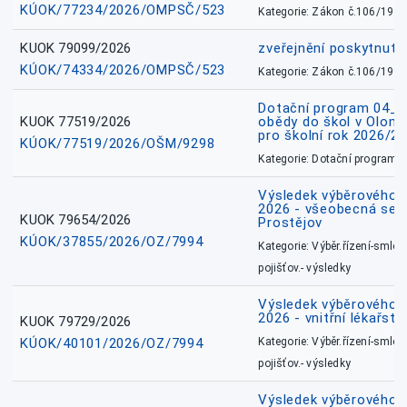
KÚOK/77234/2026/OMPSČ/523
Kategorie: Zákon č.106/1999
KUOK 79099/2026
zveřejnění poskytnuté
KÚOK/74334/2026/OMPSČ/523
Kategorie: Zákon č.106/1999
Dotační program 04_0
KUOK 77519/2026
obědy do škol v Olomo
pro školní rok 2026/2
KÚOK/77519/2026/OŠM/9298
Kategorie: Dotační programy
Výsledek výběrového ří
2026 - všeobecná sest
KUOK 79654/2026
Prostějov
KÚOK/37855/2026/OZ/7994
Kategorie: Výběr.řízení-smlou
pojišťov.- výsledky
Výsledek výběrového ří
2026 - vnitřní lékařstv
KUOK 79729/2026
KÚOK/40101/2026/OZ/7994
Kategorie: Výběr.řízení-smlou
pojišťov.- výsledky
Výsledek výběrového ří