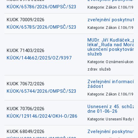
KÚOK/65786/2026/OMPSČ/523
Kategorie: Zákon č.106/1999
KUOK 70009/2026
zveřejnění poskytnuté
KÚOK/65785/2026/OMPSČ/523
Kategorie: Zákon č.106/1999
MUDr. Jiří Kudláček_pr
lékař_Ruda nad Mora
ukončení poskytování 
KUOK 71403/2026
služeb
KÚOK/144662/2025/OZ/9397
Kategorie: Oznámení-ukončen
zdrav. služeb
Zveřejnění informací 
KUOK 70672/2026
žádost
KÚOK/65744/2026/OMPSČ/523
Kategorie: Zákon č.106/1999
Usnesení z 45. schůz
KUOK 70706/2026
dne 01-06-26
KÚOK/129146/2024/OKH-O/286
Kategorie: Usnesení Rady O
KUOK 68049/2026
Zveřejnění poskytnutý