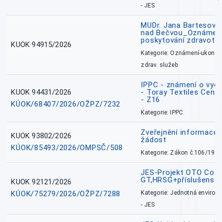
- JES
MUDr. Jana Bartesová
nad Bečvou_Oznámení
poskytování zdravotní
KUOK 94915/2026
Kategorie: Oznámení-ukončen
zdrav. služeb
IPPC - známení o vydá
KUOK 94431/2026
- Toray Textiles Centra
- Z16
KÚOK/68407/2026/OŽPZ/7232
Kategorie: IPPC
Zveřejnění informace 
KUOK 93802/2026
žádost
KÚOK/85493/2026/OMPSČ/508
Kategorie: Zákon č.106/1999
JES-Projekt OTO Coal
GT,HRSG+příslušenstv
KUOK 92121/2026
KÚOK/75279/2026/OŽPZ/7288
Kategorie: Jednotná environ
- JES