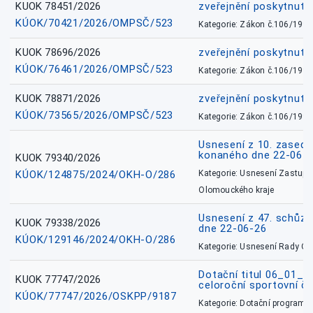
KUOK 78451/2026
zveřejnění poskytnuté
KÚOK/70421/2026/OMPSČ/523
Kategorie: Zákon č.106/1999
KUOK 78696/2026
zveřejnění poskytnuté
KÚOK/76461/2026/OMPSČ/523
Kategorie: Zákon č.106/1999
KUOK 78871/2026
zveřejnění poskytnuté
KÚOK/73565/2026/OMPSČ/523
Kategorie: Zákon č.106/1999
Usnesení z 10. zasedá
konaného dne 22-06-
KUOK 79340/2026
KÚOK/124875/2024/OKH-O/286
Kategorie: Usnesení Zastupit
Olomouckého kraje
Usnesení z 47. schůz
KUOK 79338/2026
dne 22-06-26
KÚOK/129146/2024/OKH-O/286
Kategorie: Usnesení Rady O
Dotační titul 06_01_
KUOK 77747/2026
celoroční sportovní č
KÚOK/77747/2026/OSKPP/9187
Kategorie: Dotační programy