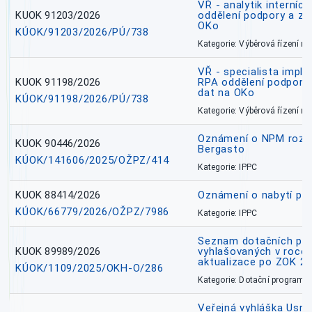
VŘ - analytik interníc
KUOK 91203/2026
oddělení podpory a zp
OKo
KÚOK/91203/2026/PÚ/738
Kategorie: Výběrová řízení 
VŘ - specialista impl
KUOK 91198/2026
RPA oddělení podpory 
dat na OKo
KÚOK/91198/2026/PÚ/738
Kategorie: Výběrová řízení 
Oznámení o NPM rozh
KUOK 90446/2026
Bergasto
KÚOK/141606/2025/OŽPZ/414
Kategorie: IPPC
KUOK 88414/2026
Oznámení o nabytí prá
KÚOK/66779/2026/OŽPZ/7986
Kategorie: IPPC
Seznam dotačních pr
KUOK 89989/2026
vyhlašovaných v roce 
aktualizace po ZOK 22
KÚOK/1109/2025/OKH-O/286
Kategorie: Dotační programy
Veřejná vyhláška Usne