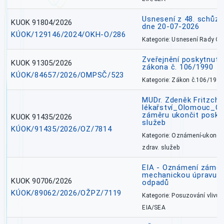
Usnesení z 48. schůz
KUOK 91804/2026
dne 20-07-2026
KÚOK/129146/2024/OKH-O/286
Kategorie: Usnesení Rady O
Zveřejnění poskytnutí
KUOK 91305/2026
zákona č. 106/1990
KÚOK/84657/2026/OMPSČ/523
Kategorie: Zákon č.106/1999
MUDr. Zdeněk Fritzch_
lékařství_Olomouc_O
záměru ukončit poskyt
KUOK 91435/2026
služeb
KÚOK/91435/2026/OZ/7814
Kategorie: Oznámení-ukončen
zdrav. služeb
EIA - Oznámení záměru
mechanickou úpravu a 
KUOK 90706/2026
odpadů
KÚOK/89062/2026/OŽPZ/7119
Kategorie: Posuzování vlivů n
EIA/SEA