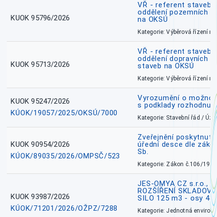
VŘ - referent stavebn
oddělení pozemních a
KUOK 95796/2026
na OKSÚ
Kategorie: Výběrová řízení 
VŘ - referent stavebn
oddělení dopravních a
KUOK 95713/2026
staveb na OKSÚ
Kategorie: Výběrová řízení 
Vyrozumění o možnos
KUOK 95247/2026
s podklady rozhodnutí
KÚOK/19057/2025/OKSÚ/7000
Kategorie: Stavební řád / Ú
Zveřejnění poskytnuté
KUOK 90954/2026
úřední desce dle záko
Sb.
KÚOK/89035/2026/OMPSČ/523
Kategorie: Zákon č.106/1999
JES-OMYA CZ s.r.o., 
ROZŠÍŘENÍ SKLADOVA
KUOK 93987/2026
SILO 125 m3 - osy 43
KÚOK/71201/2026/OŽPZ/7288
Kategorie: Jednotná environ