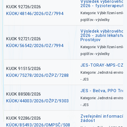
Výsledek výběrového ří
2026 - fyzioterapeut,
KUOK 92726/2026
KÚOK/48146/2026/OZ/7994
Kategorie: Výběr.řízení-smlou
pojišťov.- výsledky
Výsledek výběrového ří
2026 - zubní lékařství,
KUOK 92721/2026
Prostějov
KÚOK/56542/2026/OZ/7994
Kategorie: Výběr.řízení-smlou
pojišťov.- výsledky
JES-TORAY-MPS-CZ
KUOK 91515/2026
Kategorie: Jednotná environ
KÚOK/75278/2026/OŽPZ/7288
- JES
JES - Bečva, PPO Tro
KUOK 88508/2026
Kategorie: Jednotná environ
KÚOK/44003/2026/OŽPZ/9303
- JES
Zveřejnění informací 
KUOK 92286/2026
žádost
KÚOK/85493/2026/OMPSČ/508