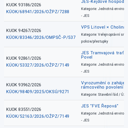
JES-Kejdové hospodářs
KUOK 93186/2026
Kategorie: Jednotná environ
KÚOK/68941/2026/OŽPZ/7288
- JES
VPS Litovel × Cholina 
KUOK 94267/2026
Kategorie: Veřejnoprávní sml
KÚOK/83346/2026/OMPSČ-P/537
policie/přestupky
JES Tramvajová trať - I
Povel
KUOK 92861/2026
KÚOK/53327/2026/OŽPZ/7149
Kategorie: Jednotná environ
- JES
Vyrozumění o zahájení 
KUOK 93962/2026
rámcového povolení
KÚOK/98409/2025/OKSÚ/9271
Kategorie: Stavební řád / Ú
JES "FVE Řepová"
KUOK 83551/2026
Kategorie: Jednotná environ
KÚOK/52163/2026/OŽPZ/7149
- JES