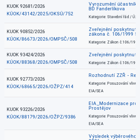
Vyrozumění účastníků
KUOK 92681/2026
BD Fanderlíkova
KÚOK/43142/2025/OKSÚ/752
Kategorie: Stavební řád / Ú
Zveřejnění poskytnuté
KUOK 90852/2026
zákona č. 106/1999 Sb
KÚOK/86673/2026/OMPSČ/508
Kategorie: Zákon č.106/1999
KUOK 93424/2026
Zveřejnění poskytnut
KÚOK/88368/2026/OMPSČ/508
Kategorie: Zákon č.106/1999
Rozhodnutí ZZŘ - Rete
KUOK 92773/2026
Kategorie: Posuzování vlivů n
KÚOK/68665/2026/OŽPZ/414
EIA/SEA
EIA_Modernizace pro
Prostějov
KUOK 93226/2026
KÚOK/88179/2026/OŽPZ/9386
Kategorie: Posuzování vlivů n
EIA/SEA
Výsledek výběrového ří