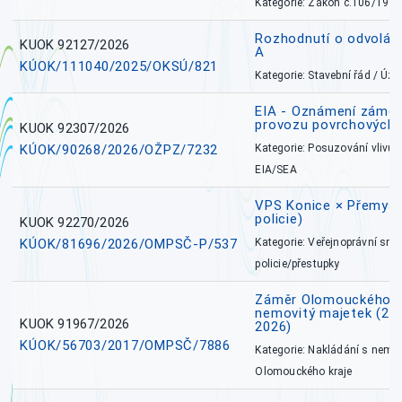
Kategorie: Zákon č.106/1999
Rozhodnutí o odvolán
KUOK 92127/2026
A
KÚOK/111040/2025/OKSÚ/821
Kategorie: Stavební řád / Ú
EIA - Oznámení záměru
provozu povrchových 
KUOK 92307/2026
KÚOK/90268/2026/OŽPZ/7232
Kategorie: Posuzování vlivů n
EIA/SEA
VPS Konice × Přemysl
policie)
KUOK 92270/2026
KÚOK/81696/2026/OMPSČ-P/537
Kategorie: Veřejnoprávní sml
policie/přestupky
Záměr Olomouckého k
nemovitý majetek (27. 7
KUOK 91967/2026
2026)
KÚOK/56703/2017/OMPSČ/7886
Kategorie: Nakládání s nem
Olomouckého kraje