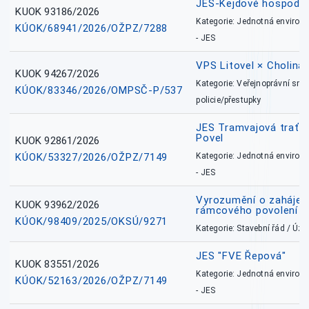
JES-Kejdové hospodářs
KUOK 93186/2026
Kategorie: Jednotná environ
KÚOK/68941/2026/OŽPZ/7288
- JES
VPS Litovel × Cholina 
KUOK 94267/2026
Kategorie: Veřejnoprávní sml
KÚOK/83346/2026/OMPSČ-P/537
policie/přestupky
JES Tramvajová trať - I
Povel
KUOK 92861/2026
KÚOK/53327/2026/OŽPZ/7149
Kategorie: Jednotná environ
- JES
Vyrozumění o zahájení 
KUOK 93962/2026
rámcového povolení
KÚOK/98409/2025/OKSÚ/9271
Kategorie: Stavební řád / Ú
JES "FVE Řepová"
KUOK 83551/2026
Kategorie: Jednotná environ
KÚOK/52163/2026/OŽPZ/7149
- JES