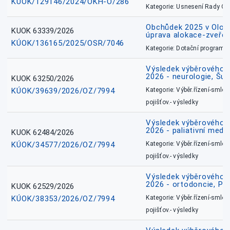
KÚOK/129146/2024/OKH-O/286
Kategorie: Usnesení Rady O
Obchůdek 2025 v Olom
KUOK 63339/2026
úprava alokace-zveřej
KÚOK/136165/2025/OSR/7046
Kategorie: Dotační programy
Výsledek výběrového ří
2026 - neurologie, Šu
KUOK 63250/2026
KÚOK/39639/2026/OZ/7994
Kategorie: Výběr.řízení-smlou
pojišťov.- výsledky
Výsledek výběrového ří
2026 - paliativní medic
KUOK 62484/2026
KÚOK/34577/2026/OZ/7994
Kategorie: Výběr.řízení-smlou
pojišťov.- výsledky
Výsledek výběrového ří
2026 - ortodoncie, Př
KUOK 62529/2026
KÚOK/38353/2026/OZ/7994
Kategorie: Výběr.řízení-smlou
pojišťov.- výsledky