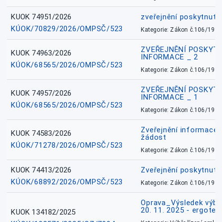
KUOK 74951/2026
zveřejnění poskytnuté
KÚOK/70829/2026/OMPSČ/523
Kategorie: Zákon č.106/1999
ZVEŘEJNĚNÍ POSKYT
KUOK 74963/2026
INFORMACE _ 2
KÚOK/68565/2026/OMPSČ/523
Kategorie: Zákon č.106/1999
ZVEŘEJNĚNÍ POSKYT
KUOK 74957/2026
INFORMACE _ 1
KÚOK/68565/2026/OMPSČ/523
Kategorie: Zákon č.106/1999
Zveřejnění informace 
KUOK 74583/2026
žádost
KÚOK/71278/2026/OMPSČ/523
Kategorie: Zákon č.106/1999
KUOK 74413/2026
Zveřejnění poskytnut
KÚOK/68892/2026/OMPSČ/523
Kategorie: Zákon č.106/1999
Oprava_Výsledek výbě
20. 11. 2025 - ergote
KUOK 134182/2025