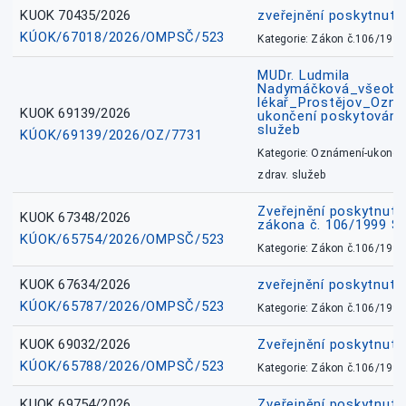
KUOK 70435/2026
zveřejnění poskytnuté
KÚOK/67018/2026/OMPSČ/523
Kategorie: Zákon č.106/1999
MUDr. Ludmila
Nadymáčková_všeobec
lékař_Prostějov_Ozná
KUOK 69139/2026
ukončení poskytování 
služeb
KÚOK/69139/2026/OZ/7731
Kategorie: Oznámení-ukončen
zdrav. služeb
Zveřejnění poskytnuté
KUOK 67348/2026
zákona č. 106/1999 Sb
KÚOK/65754/2026/OMPSČ/523
Kategorie: Zákon č.106/1999
KUOK 67634/2026
zveřejnění poskytnuté
KÚOK/65787/2026/OMPSČ/523
Kategorie: Zákon č.106/1999
KUOK 69032/2026
Zveřejnění poskytnut
KÚOK/65788/2026/OMPSČ/523
Kategorie: Zákon č.106/1999
KUOK 69754/2026
Zveřejnění poskytnut