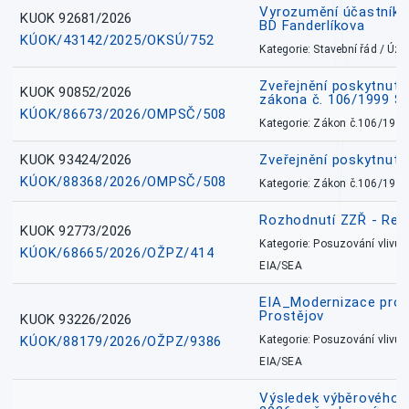
Vyrozumění účastníků
KUOK 92681/2026
BD Fanderlíkova
KÚOK/43142/2025/OKSÚ/752
Kategorie: Stavební řád / Ú
Zveřejnění poskytnuté
KUOK 90852/2026
zákona č. 106/1999 Sb
KÚOK/86673/2026/OMPSČ/508
Kategorie: Zákon č.106/1999
KUOK 93424/2026
Zveřejnění poskytnut
KÚOK/88368/2026/OMPSČ/508
Kategorie: Zákon č.106/1999
Rozhodnutí ZZŘ - Rete
KUOK 92773/2026
Kategorie: Posuzování vlivů n
KÚOK/68665/2026/OŽPZ/414
EIA/SEA
EIA_Modernizace pro
Prostějov
KUOK 93226/2026
KÚOK/88179/2026/OŽPZ/9386
Kategorie: Posuzování vlivů n
EIA/SEA
Výsledek výběrového ří