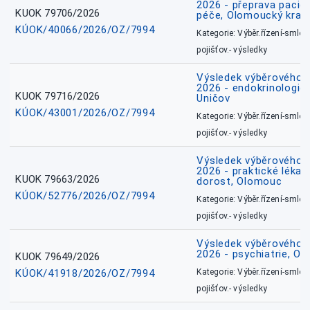
2026 - přeprava pacie
KUOK 79706/2026
péče, Olomoucký kraj
KÚOK/40066/2026/OZ/7994
Kategorie: Výběr.řízení-smlou
pojišťov.- výsledky
Výsledek výběrového ří
2026 - endokrinologie 
KUOK 79716/2026
Uničov
KÚOK/43001/2026/OZ/7994
Kategorie: Výběr.řízení-smlou
pojišťov.- výsledky
Výsledek výběrového ří
2026 - praktické lékařs
KUOK 79663/2026
dorost, Olomouc
KÚOK/52776/2026/OZ/7994
Kategorie: Výběr.řízení-smlou
pojišťov.- výsledky
Výsledek výběrového ří
2026 - psychiatrie, O
KUOK 79649/2026
KÚOK/41918/2026/OZ/7994
Kategorie: Výběr.řízení-smlou
pojišťov.- výsledky