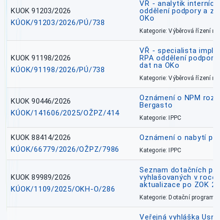
VŘ - analytik interníc
KUOK 91203/2026
oddělení podpory a zp
OKo
KÚOK/91203/2026/PÚ/738
Kategorie: Výběrová řízení 
VŘ - specialista impl
KUOK 91198/2026
RPA oddělení podpory 
dat na OKo
KÚOK/91198/2026/PÚ/738
Kategorie: Výběrová řízení 
Oznámení o NPM rozh
KUOK 90446/2026
Bergasto
KÚOK/141606/2025/OŽPZ/414
Kategorie: IPPC
KUOK 88414/2026
Oznámení o nabytí prá
KÚOK/66779/2026/OŽPZ/7986
Kategorie: IPPC
Seznam dotačních pr
KUOK 89989/2026
vyhlašovaných v roce 
aktualizace po ZOK 22
KÚOK/1109/2025/OKH-O/286
Kategorie: Dotační programy
Veřejná vyhláška Usne