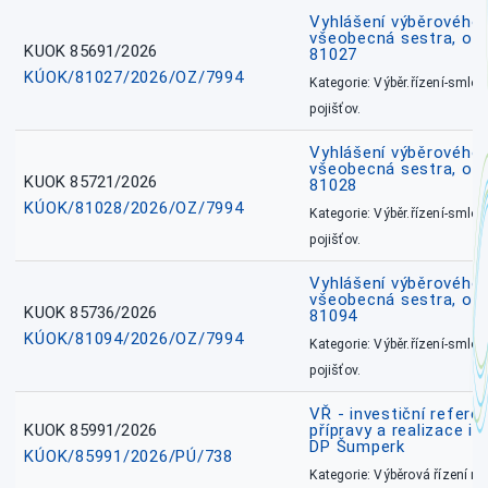
Vyhlášení výběrového ř
všeobecná sestra, okr
KUOK 85691/2026
81027
KÚOK/81027/2026/OZ/7994
Kategorie: Výběr.řízení-smlou
pojišťov.
Vyhlášení výběrového ř
všeobecná sestra, okr
KUOK 85721/2026
81028
KÚOK/81028/2026/OZ/7994
Kategorie: Výběr.řízení-smlou
pojišťov.
Vyhlášení výběrového ř
všeobecná sestra, ok
KUOK 85736/2026
81094
KÚOK/81094/2026/OZ/7994
Kategorie: Výběr.řízení-smlou
pojišťov.
VŘ - investiční refere
KUOK 85991/2026
přípravy a realizace in
DP Šumperk
KÚOK/85991/2026/PÚ/738
Kategorie: Výběrová řízení 