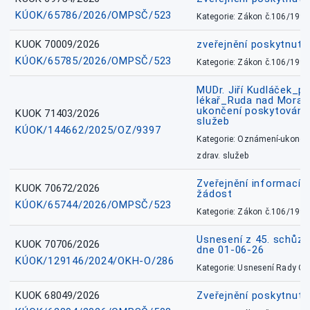
KÚOK/65786/2026/OMPSČ/523
Kategorie: Zákon č.106/1999
KUOK 70009/2026
zveřejnění poskytnuté
KÚOK/65785/2026/OMPSČ/523
Kategorie: Zákon č.106/1999
MUDr. Jiří Kudláček_pr
lékař_Ruda nad Mora
ukončení poskytování 
KUOK 71403/2026
služeb
KÚOK/144662/2025/OZ/9397
Kategorie: Oznámení-ukončen
zdrav. služeb
Zveřejnění informací 
KUOK 70672/2026
žádost
KÚOK/65744/2026/OMPSČ/523
Kategorie: Zákon č.106/1999
Usnesení z 45. schůz
KUOK 70706/2026
dne 01-06-26
KÚOK/129146/2024/OKH-O/286
Kategorie: Usnesení Rady O
KUOK 68049/2026
Zveřejnění poskytnutý