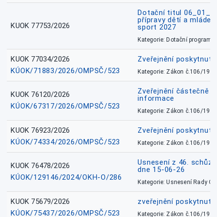
Dotační titul 06_01_
přípravy dětí a mládež
KUOK 77753/2026
sport 2027
Kategorie: Dotační programy
KUOK 77034/2026
Zveřejnění poskytnut
KÚOK/71883/2026/OMPSČ/523
Kategorie: Zákon č.106/1999
Zveřejnění částečně 
KUOK 76120/2026
informace
KÚOK/67317/2026/OMPSČ/523
Kategorie: Zákon č.106/1999
KUOK 76923/2026
Zveřejnění poskytnuté
KÚOK/74334/2026/OMPSČ/523
Kategorie: Zákon č.106/1999
Usnesení z 46. schůz
KUOK 76478/2026
dne 15-06-26
KÚOK/129146/2024/OKH-O/286
Kategorie: Usnesení Rady O
KUOK 75679/2026
zveřejnění poskytnuté
KÚOK/75437/2026/OMPSČ/523
Kategorie: Zákon č.106/1999