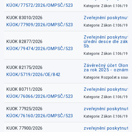
KÚOK/77572/2026/OMPSČ/523
Kategorie: Zákon č.106/1999
KUOK 83010/2026
Zveřejnění poskytnut
KÚOK/77909/2026/OMPSČ/523
Kategorie: Zákon č.106/1999
Zveřejnění poskytnuté
KUOK 82877/2026
úřední desce dle záko
Sb.
KÚOK/79474/2026/OMPSČ/523
Kategorie: Zákon č.106/1999
Závěrečný účet Olomo
KUOK 82175/2026
za rok 2025 - oznámen
KÚOK/5719/2026/OE/842
Kategorie: Rozpočet a souvis
KUOK 80711/2026
Zveřejnění poskytnut
KÚOK/76066/2026/OMPSČ/523
Kategorie: Zákon č.106/1999
KUOK 77925/2026
zveřejnění poskytnuté
KÚOK/76160/2026/OMPSČ/523
Kategorie: Zákon č.106/1999
KUOK 77900/2026
zveřejnění poskytnuté