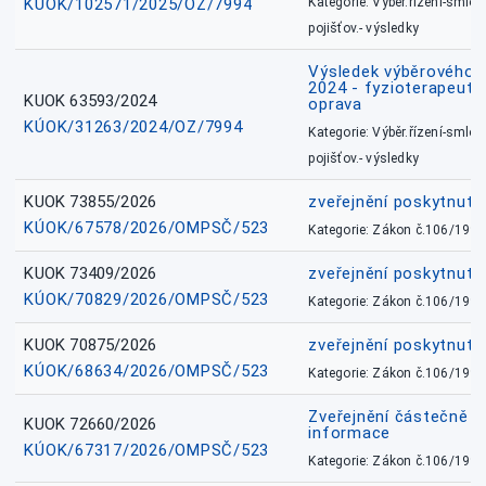
KÚOK/102571/2025/OZ/7994
Kategorie: Výběr.řízení-smlou
pojišťov.- výsledky
Výsledek výběrového ří
2024 - fyzioterapeut, 
KUOK 63593/2024
oprava
KÚOK/31263/2024/OZ/7994
Kategorie: Výběr.řízení-smlou
pojišťov.- výsledky
KUOK 73855/2026
zveřejnění poskytnuté
KÚOK/67578/2026/OMPSČ/523
Kategorie: Zákon č.106/1999
KUOK 73409/2026
zveřejnění poskytnuté
KÚOK/70829/2026/OMPSČ/523
Kategorie: Zákon č.106/1999
KUOK 70875/2026
zveřejnění poskytnuté
KÚOK/68634/2026/OMPSČ/523
Kategorie: Zákon č.106/1999
Zveřejnění částečně 
KUOK 72660/2026
informace
KÚOK/67317/2026/OMPSČ/523
Kategorie: Zákon č.106/1999