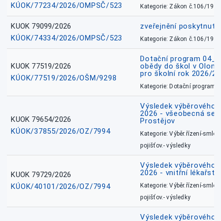
KÚOK/77234/2026/OMPSČ/523
Kategorie: Zákon č.106/1999
KUOK 79099/2026
zveřejnění poskytnuté
KÚOK/74334/2026/OMPSČ/523
Kategorie: Zákon č.106/1999
Dotační program 04_0
KUOK 77519/2026
obědy do škol v Olomo
pro školní rok 2026/2
KÚOK/77519/2026/OŠM/9298
Kategorie: Dotační programy
Výsledek výběrového ří
2026 - všeobecná sest
KUOK 79654/2026
Prostějov
KÚOK/37855/2026/OZ/7994
Kategorie: Výběr.řízení-smlou
pojišťov.- výsledky
Výsledek výběrového ří
2026 - vnitřní lékařstv
KUOK 79729/2026
KÚOK/40101/2026/OZ/7994
Kategorie: Výběr.řízení-smlou
pojišťov.- výsledky
Výsledek výběrového ří