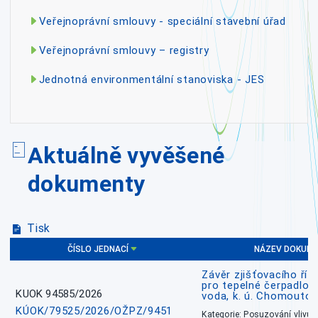
Veřejnoprávní smlouvy - speciální stavební úřad
Veřejnoprávní smlouvy – registry
Jednotná environmentální stanoviska - JES
Aktuálně vyvěšené
dokumenty
Tisk
ČÍSLO JEDNACÍ
NÁZEV DOKUM
Závěr zjišťovacího říz
pro tepelné čerpadlo
KUOK 94585/2026
voda, k. ú. Chomoutov
KÚOK/79525/2026/OŽPZ/9451
Kategorie: Posuzování vlivů n