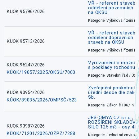
VŘ - referent stavebn
oddělení pozemních a
KUOK 95796/2026
na OKSÚ
Kategorie: Výběrová řízení 
VŘ - referent stavebn
oddělení dopravních a
KUOK 95713/2026
staveb na OKSÚ
Kategorie: Výběrová řízení 
Vyrozumění o možnos
KUOK 95247/2026
s podklady rozhodnutí
KÚOK/19057/2025/OKSÚ/7000
Kategorie: Stavební řád / Ú
Zveřejnění poskytnuté
KUOK 90954/2026
úřední desce dle záko
Sb.
KÚOK/89035/2026/OMPSČ/523
Kategorie: Zákon č.106/1999
JES-OMYA CZ s.r.o., 
ROZŠÍŘENÍ SKLADOVA
KUOK 93987/2026
SILO 125 m3 - osy 43
KÚOK/71201/2026/OŽPZ/7288
Kategorie: Jednotná environ