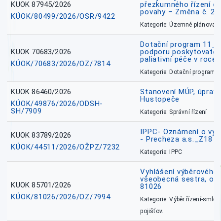
KUOK 87945/2026
přezkumného řízení o
povahy – Změna č. 2 
KÚOK/80499/2026/OSR/9422
Kategorie: Územně plánovac
Dotační program 11_
KUOK 70683/2026
podporu poskytovatel
paliativní péče v roce
KÚOK/70683/2026/OZ/7814
Kategorie: Dotační programy
KUOK 86460/2026
Stanovení MÚP, úprav
Hustopeče
KÚOK/49876/2026/ODSH-
SH/7909
Kategorie: Správní řízení
IPPC- Oznámení o vyd
KUOK 83789/2026
- Precheza a.s._Z18
KÚOK/44511/2026/OŽPZ/7232
Kategorie: IPPC
Vyhlášení výběrového ř
všeobecná sestra, okr
KUOK 85701/2026
81026
KÚOK/81026/2026/OZ/7994
Kategorie: Výběr.řízení-smlou
pojišťov.