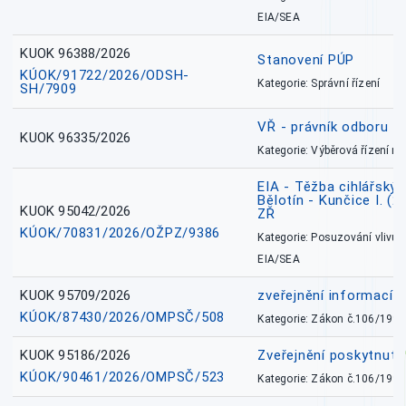
EIA/SEA
KUOK 96388/2026
Stanovení PÚP
KÚOK/91722/2026/ODSH-
Kategorie: Správní řízení
SH/7909
VŘ - právník odboru zd
KUOK 96335/2026
Kategorie: Výběrová řízení 
EIA - Těžba cihlářských
Bělotín - Kunčice I. (2
KUOK 95042/2026
ZŘ
KÚOK/70831/2026/OŽPZ/9386
Kategorie: Posuzování vlivů n
EIA/SEA
KUOK 95709/2026
zveřejnění informací 
KÚOK/87430/2026/OMPSČ/508
Kategorie: Zákon č.106/1999
KUOK 95186/2026
Zveřejnění poskytnut
KÚOK/90461/2026/OMPSČ/523
Kategorie: Zákon č.106/1999