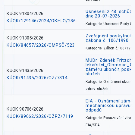
Usnesení z 48. schůz
KUOK 91804/2026
dne 20-07-2026
KÚOK/129146/2024/OKH-O/286
Kategorie: Usnesení Rady O
Zveřejnění poskytnutí
KUOK 91305/2026
zákona č. 106/1990
KÚOK/84657/2026/OMPSČ/523
Kategorie: Zákon č.106/1999
MUDr. Zdeněk Fritzch_
lékařství_Olomouc_O
záměru ukončit poskyt
KUOK 91435/2026
služeb
KÚOK/91435/2026/OZ/7814
Kategorie: Oznámení-ukončen
zdrav. služeb
EIA - Oznámení záměru
mechanickou úpravu a 
KUOK 90706/2026
odpadů
KÚOK/89062/2026/OŽPZ/7119
Kategorie: Posuzování vlivů n
EIA/SEA