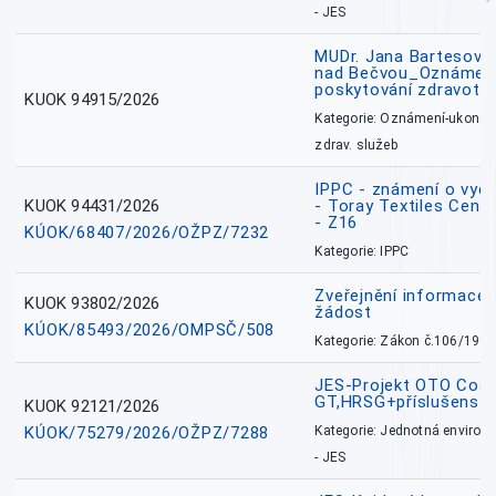
- JES
MUDr. Jana Bartesová
nad Bečvou_Oznámení
poskytování zdravotní
KUOK 94915/2026
Kategorie: Oznámení-ukončen
zdrav. služeb
IPPC - známení o vydá
KUOK 94431/2026
- Toray Textiles Centra
- Z16
KÚOK/68407/2026/OŽPZ/7232
Kategorie: IPPC
Zveřejnění informace 
KUOK 93802/2026
žádost
KÚOK/85493/2026/OMPSČ/508
Kategorie: Zákon č.106/1999
JES-Projekt OTO Coal
GT,HRSG+příslušenstv
KUOK 92121/2026
KÚOK/75279/2026/OŽPZ/7288
Kategorie: Jednotná environ
- JES