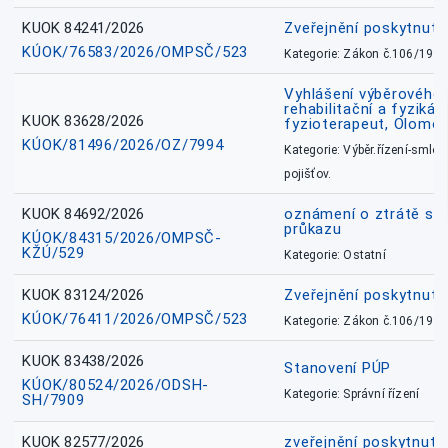
KUOK 84241/2026
Zveřejnění poskytnut
KÚOK/76583/2026/OMPSČ/523
Kategorie: Zákon č.106/1999
Vyhlášení výběrového ř
rehabilitační a fyzikál
KUOK 83628/2026
fyzioterapeut, Olomo
KÚOK/81496/2026/OZ/7994
Kategorie: Výběr.řízení-smlou
pojišťov.
KUOK 84692/2026
oznámení o ztrátě sl
průkazu
KÚOK/84315/2026/OMPSČ-
KŽÚ/529
Kategorie: Ostatní
KUOK 83124/2026
Zveřejnění poskytnut
KÚOK/76411/2026/OMPSČ/523
Kategorie: Zákon č.106/1999
KUOK 83438/2026
Stanovení PÚP
KÚOK/80524/2026/ODSH-
Kategorie: Správní řízení
SH/7909
KUOK 82577/2026
zveřejnění poskytnuté