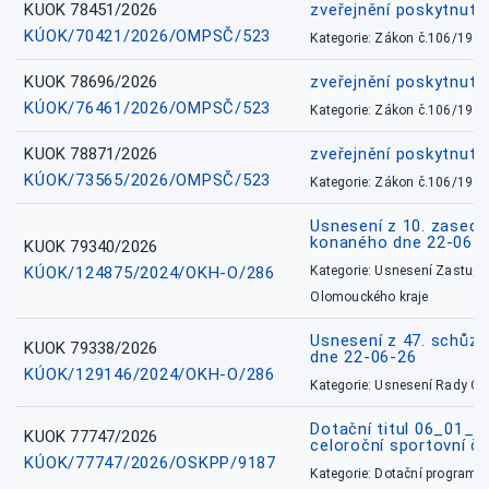
KUOK 78451/2026
zveřejnění poskytnuté
KÚOK/70421/2026/OMPSČ/523
Kategorie: Zákon č.106/1999
KUOK 78696/2026
zveřejnění poskytnuté
KÚOK/76461/2026/OMPSČ/523
Kategorie: Zákon č.106/1999
KUOK 78871/2026
zveřejnění poskytnuté
KÚOK/73565/2026/OMPSČ/523
Kategorie: Zákon č.106/1999
Usnesení z 10. zasedá
konaného dne 22-06-
KUOK 79340/2026
KÚOK/124875/2024/OKH-O/286
Kategorie: Usnesení Zastupit
Olomouckého kraje
Usnesení z 47. schůz
KUOK 79338/2026
dne 22-06-26
KÚOK/129146/2024/OKH-O/286
Kategorie: Usnesení Rady O
Dotační titul 06_01_
KUOK 77747/2026
celoroční sportovní č
KÚOK/77747/2026/OSKPP/9187
Kategorie: Dotační programy