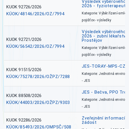
Výsledek výběrového ří
2026 - fyzioterapeut,
KUOK 92726/2026
KÚOK/48146/2026/OZ/7994
Kategorie: Výběr.řízení-smlou
pojišťov.- výsledky
Výsledek výběrového ří
2026 - zubní lékařství,
KUOK 92721/2026
Prostějov
KÚOK/56542/2026/OZ/7994
Kategorie: Výběr.řízení-smlou
pojišťov.- výsledky
JES-TORAY-MPS-CZ
KUOK 91515/2026
Kategorie: Jednotná environ
KÚOK/75278/2026/OŽPZ/7288
- JES
JES - Bečva, PPO Tro
KUOK 88508/2026
Kategorie: Jednotná environ
KÚOK/44003/2026/OŽPZ/9303
- JES
Zveřejnění informací 
KUOK 92286/2026
žádost
KÚOK/85493/2026/OMPSČ/508