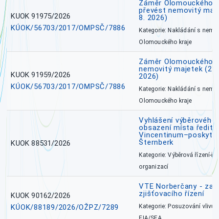
Záměr Olomouckého kr
převést nemovitý majet
KUOK 91975/2026
8. 2026)
KÚOK/56703/2017/OMPSČ/7886
Kategorie: Nakládání s nem
Olomouckého kraje
Záměr Olomouckého k
nemovitý majetek (27. 7
KUOK 91959/2026
2026)
KÚOK/56703/2017/OMPSČ/7886
Kategorie: Nakládání s nem
Olomouckého kraje
Vyhlášení výběrového 
obsazení místa ředite
Vincentinum–poskytova
Šternberk
KUOK 88531/2026
Kategorie: Výběrová řízení-ře
organizací
VTE Norberčany - zahá
zjišťovacího řízení
KUOK 90162/2026
KÚOK/88189/2026/OŽPZ/7289
Kategorie: Posuzování vlivů n
EIA/SEA