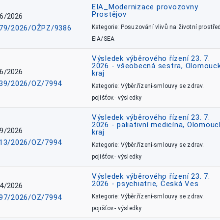
EIA_Modernizace provozovny
Prostějov
6/2026
79/2026/OŽPZ/9386
Kategorie: Posuzování vlivů na životní prostřed
EIA/SEA
Výsledek výběrového řízení 23. 7.
2026 - všeobecná sestra, Olomouc
6/2026
kraj
39/2026/OZ/7994
Kategorie: Výběr.řízení-smlouvy se zdrav.
pojišťov.- výsledky
Výsledek výběrového řízení 23. 7.
2026 - paliativní medicína, Olomouc
9/2026
kraj
13/2026/OZ/7994
Kategorie: Výběr.řízení-smlouvy se zdrav.
pojišťov.- výsledky
Výsledek výběrového řízení 23. 7.
2026 - psychiatrie, Česká Ves
4/2026
97/2026/OZ/7994
Kategorie: Výběr.řízení-smlouvy se zdrav.
pojišťov.- výsledky