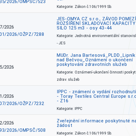
35/2026/OMPSČ/523
Kategorie: Zákon č.106/1999 Sb.
JES-OMYA CZ s.r.o., ZÁVOD POMEZÍ
ROZŠÍŘENÍ SKLADOVACÍ KAPACITY
7/2026
SILO 125 m3 - osy 43-44
01/2026/OŽPZ/7288
Kategorie: Jednotná environmentální stanovis
- JES
MUDr. Jana Bartesová_PLDD_Lipník
nad Bečvou_Oznámení o ukončení
poskytování zdravotních služeb
5/2026
Kategorie: Oznámení-ukončení činnosti poskyt
zdrav. služeb
IPPC - známení o vydání rozhodnutí
1/2026
- Toray Textiles Central Europe s.r.
- Z16
07/2026/OŽPZ/7232
Kategorie: IPPC
Zveřejnění informace poskytnuté n
2/2026
žádost
93/2026/OMPSČ/508
Kategorie: Zákon č.106/1999 Sb.