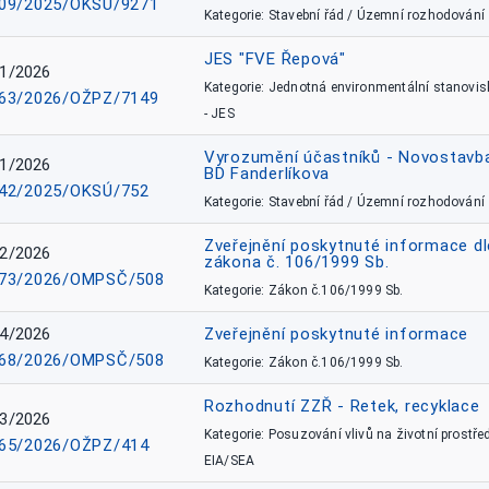
09/2025/OKSÚ/9271
Kategorie: Stavební řád / Územní rozhodování
JES "FVE Řepová"
1/2026
Kategorie: Jednotná environmentální stanovis
63/2026/OŽPZ/7149
- JES
Vyrozumění účastníků - Novostavb
1/2026
BD Fanderlíkova
42/2025/OKSÚ/752
Kategorie: Stavební řád / Územní rozhodování
Zveřejnění poskytnuté informace dl
2/2026
zákona č. 106/1999 Sb.
73/2026/OMPSČ/508
Kategorie: Zákon č.106/1999 Sb.
4/2026
Zveřejnění poskytnuté informace
68/2026/OMPSČ/508
Kategorie: Zákon č.106/1999 Sb.
Rozhodnutí ZZŘ - Retek, recyklace
3/2026
Kategorie: Posuzování vlivů na životní prostřed
65/2026/OŽPZ/414
EIA/SEA