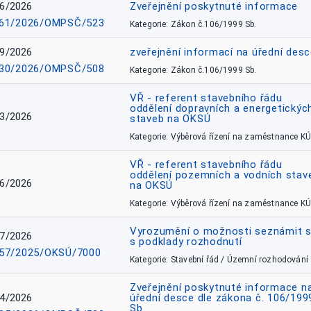
6/2026
Zveřejnění poskytnuté informace
61/2026/OMPSČ/523
Kategorie: Zákon č.106/1999 Sb.
9/2026
zveřejnění informací na úřední des
30/2026/OMPSČ/508
Kategorie: Zákon č.106/1999 Sb.
VŘ - referent stavebního řádu
oddělení dopravních a energetickýc
3/2026
staveb na OKSÚ
Kategorie: Výběrová řízení na zaměstnance KÚ
VŘ - referent stavebního řádu
oddělení pozemních a vodních stav
6/2026
na OKSÚ
Kategorie: Výběrová řízení na zaměstnance KÚ
Vyrozumění o možnosti seznámit 
7/2026
s podklady rozhodnutí
57/2025/OKSÚ/7000
Kategorie: Stavební řád / Územní rozhodování
Zveřejnění poskytnuté informace n
4/2026
úřední desce dle zákona č. 106/199
Sb.