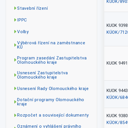
KÚOK/890
Stavební řízení
IPPC
KUOK 9398
Volby
KÚOK/712
Výběrová řízení na zaměstnance
KÚ
Program zasedání Zastupitelstva
Olomouckého kraje
KUOK 9491
Usnesení Zastupitelstva
Olomouckého kraje
Usnesení Rady Olomouckého kraje
KUOK 9443
KÚOK/684
Dotační programy Olomouckého
kraje
Rozpočet a související dokumenty
KUOK 9380
KÚOK/854
Oznámení o vyhlášení právního