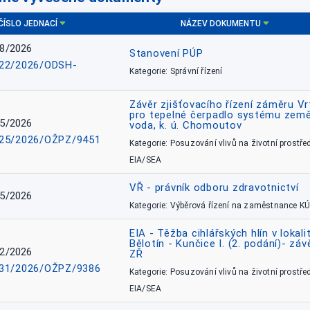
ČÍSLO JEDNACÍ
NÁZEV DOKUMENTU
8/2026
Stanovení PÚP
22/2026/ODSH-
Kategorie: Správní řízení
Závěr zjišťovacího řízení záměru Vr
pro tepelné čerpadlo systému země
5/2026
voda, k. ú. Chomoutov
25/2026/OŽPZ/9451
Kategorie: Posuzování vlivů na životní prostřed
EIA/SEA
VŘ - právník odboru zdravotnictví
5/2026
Kategorie: Výběrová řízení na zaměstnance KÚ
EIA - Těžba cihlářských hlín v lokali
Bělotín - Kunčice I. (2. podání)- záv
2/2026
ZŘ
31/2026/OŽPZ/9386
Kategorie: Posuzování vlivů na životní prostřed
EIA/SEA