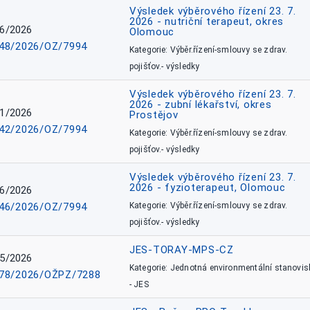
Výsledek výběrového řízení 23. 7.
2026 - nutriční terapeut, okres
6/2026
Olomouc
48/2026/OZ/7994
Kategorie: Výběr.řízení-smlouvy se zdrav.
pojišťov.- výsledky
Výsledek výběrového řízení 23. 7.
2026 - zubní lékařství, okres
1/2026
Prostějov
42/2026/OZ/7994
Kategorie: Výběr.řízení-smlouvy se zdrav.
pojišťov.- výsledky
Výsledek výběrového řízení 23. 7.
2026 - fyzioterapeut, Olomouc
6/2026
46/2026/OZ/7994
Kategorie: Výběr.řízení-smlouvy se zdrav.
pojišťov.- výsledky
JES-TORAY-MPS-CZ
5/2026
Kategorie: Jednotná environmentální stanovis
78/2026/OŽPZ/7288
- JES