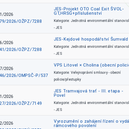
JES-Projekt OTO Coal Exit ŠVOL-
GT,HRSG+příslušenství
1/2026
79/2026/OŽPZ/7288
Kategorie: Jednotná environmentální stanovis
- JES
JES-Kejdové hospodářství Šumvald 
6/2026
Kategorie: Jednotná environmentální stanovis
41/2026/OŽPZ/7288
- JES
VPS Litovel × Cholina (obecní polici
7/2026
Kategorie: Veřejnoprávní smlouvy - obecní
46/2026/OMPSČ-P/537
policie/přestupky
JES Tramvajová trať - III. etapa -
Povel
1/2026
27/2026/OŽPZ/7149
Kategorie: Jednotná environmentální stanovis
- JES
Vyrozumění o zahájení řízení o vydá
2/2026
rámcového povolení