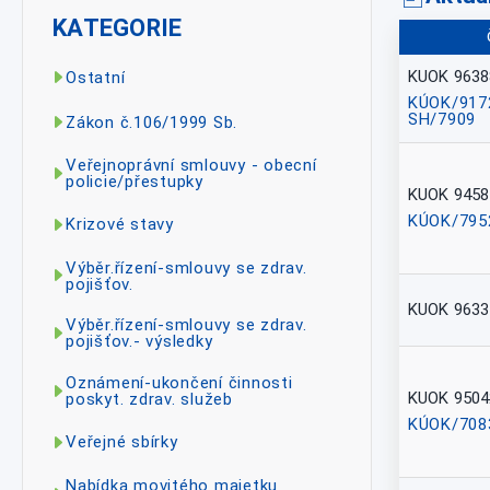
KATEGORIE
KUOK 9638
Ostatní
KÚOK/917
SH/7909
Zákon č.106/1999 Sb.
Veřejnoprávní smlouvy - obecní
policie/přestupky
KUOK 9458
KÚOK/795
Krizové stavy
Výběr.řízení-smlouvy se zdrav.
pojišťov.
KUOK 9633
Výběr.řízení-smlouvy se zdrav.
pojišťov.- výsledky
Oznámení-ukončení činnosti
KUOK 9504
poskyt. zdrav. služeb
KÚOK/708
Veřejné sbírky
Nabídka movitého majetku