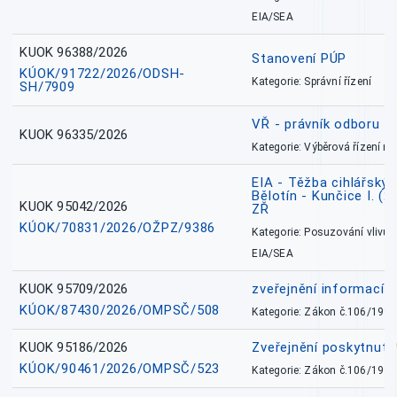
EIA/SEA
KUOK 96388/2026
Stanovení PÚP
KÚOK/91722/2026/ODSH-
Kategorie: Správní řízení
SH/7909
VŘ - právník odboru zd
KUOK 96335/2026
Kategorie: Výběrová řízení 
EIA - Těžba cihlářských
Bělotín - Kunčice I. (2
KUOK 95042/2026
ZŘ
KÚOK/70831/2026/OŽPZ/9386
Kategorie: Posuzování vlivů n
EIA/SEA
KUOK 95709/2026
zveřejnění informací 
KÚOK/87430/2026/OMPSČ/508
Kategorie: Zákon č.106/1999
KUOK 95186/2026
Zveřejnění poskytnut
KÚOK/90461/2026/OMPSČ/523
Kategorie: Zákon č.106/1999