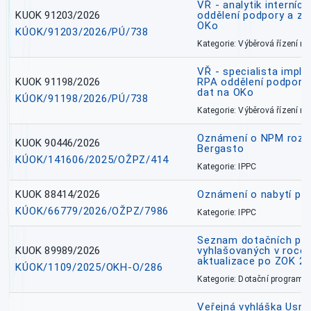
VŘ - analytik interníc
KUOK 91203/2026
oddělení podpory a zp
OKo
KÚOK/91203/2026/PÚ/738
Kategorie: Výběrová řízení 
VŘ - specialista impl
KUOK 91198/2026
RPA oddělení podpory 
dat na OKo
KÚOK/91198/2026/PÚ/738
Kategorie: Výběrová řízení 
Oznámení o NPM rozh
KUOK 90446/2026
Bergasto
KÚOK/141606/2025/OŽPZ/414
Kategorie: IPPC
KUOK 88414/2026
Oznámení o nabytí prá
KÚOK/66779/2026/OŽPZ/7986
Kategorie: IPPC
Seznam dotačních pr
KUOK 89989/2026
vyhlašovaných v roce 
aktualizace po ZOK 22
KÚOK/1109/2025/OKH-O/286
Kategorie: Dotační programy
Veřejná vyhláška Usne