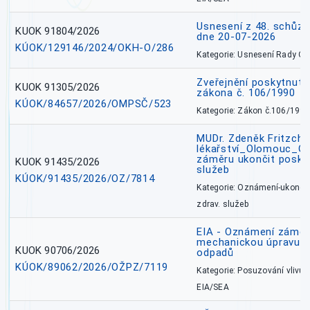
Usnesení z 48. schůz
KUOK 91804/2026
dne 20-07-2026
KÚOK/129146/2024/OKH-O/286
Kategorie: Usnesení Rady O
Zveřejnění poskytnutí
KUOK 91305/2026
zákona č. 106/1990
KÚOK/84657/2026/OMPSČ/523
Kategorie: Zákon č.106/1999
MUDr. Zdeněk Fritzch_
lékařství_Olomouc_O
záměru ukončit poskyt
KUOK 91435/2026
služeb
KÚOK/91435/2026/OZ/7814
Kategorie: Oznámení-ukončen
zdrav. služeb
EIA - Oznámení záměru
mechanickou úpravu a 
KUOK 90706/2026
odpadů
KÚOK/89062/2026/OŽPZ/7119
Kategorie: Posuzování vlivů n
EIA/SEA