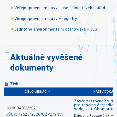
Veřejnoprávní smlouvy - speciální stavební úřad
Veřejnoprávní smlouvy – registry
Jednotná environmentální stanoviska - JES
Aktuálně vyvěšené
dokumenty
Tisk
ČÍSLO JEDNACÍ
NÁZEV DOKUM
Závěr zjišťovacího říz
pro tepelné čerpadlo
KUOK 94585/2026
voda, k. ú. Chomoutov
KÚOK/79525/2026/OŽPZ/9451
Kategorie: Posuzování vlivů n