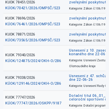
KUOK 78451/2026
zveřejnění poskytnuté
KÚOK/70421/2026/OMPSČ/523
Kategorie: Zákon č.106/1999
KUOK 78696/2026
zveřejnění poskytnuté
KÚOK/76461/2026/OMPSČ/523
Kategorie: Zákon č.106/1999
KUOK 78871/2026
zveřejnění poskytnuté
KÚOK/73565/2026/OMPSČ/523
Kategorie: Zákon č.106/1999
Usnesení z 10. zasedá
konaného dne 22-06-
KUOK 79340/2026
KÚOK/124875/2024/OKH-O/286
Kategorie: Usnesení Zastupit
Olomouckého kraje
Usnesení z 47. schůz
KUOK 79338/2026
dne 22-06-26
KÚOK/129146/2024/OKH-O/286
Kategorie: Usnesení Rady O
Dotační titul 06_01_
KUOK 77747/2026
celoroční sportovní č
KÚOK/77747/2026/OSKPP/9187
Kategorie: Dotační programy