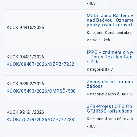
- JES
MUDr. Jana Bartesová
nad Bečvou_Oznámení
poskytování zdravotní
KUOK 94915/2026
Kategorie: Oznámení-ukončen
zdrav. služeb
IPPC - známení o vydá
KUOK 94431/2026
- Toray Textiles Centra
- Z16
KÚOK/68407/2026/OŽPZ/7232
Kategorie: IPPC
Zveřejnění informace 
KUOK 93802/2026
žádost
KÚOK/85493/2026/OMPSČ/508
Kategorie: Zákon č.106/1999
JES-Projekt OTO Coal
GT,HRSG+příslušenstv
KUOK 92121/2026
KÚOK/75279/2026/OŽPZ/7288
Kategorie: Jednotná environ
- JES