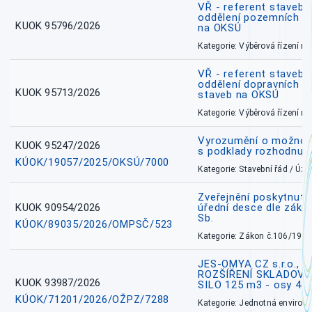
VŘ - referent stavebn
oddělení pozemních a
KUOK 95796/2026
na OKSÚ
Kategorie: Výběrová řízení 
VŘ - referent stavebn
oddělení dopravních a
KUOK 95713/2026
staveb na OKSÚ
Kategorie: Výběrová řízení 
Vyrozumění o možnos
KUOK 95247/2026
s podklady rozhodnutí
KÚOK/19057/2025/OKSÚ/7000
Kategorie: Stavební řád / Ú
Zveřejnění poskytnuté
KUOK 90954/2026
úřední desce dle záko
Sb.
KÚOK/89035/2026/OMPSČ/523
Kategorie: Zákon č.106/1999
JES-OMYA CZ s.r.o., 
ROZŠÍŘENÍ SKLADOVA
KUOK 93987/2026
SILO 125 m3 - osy 43
KÚOK/71201/2026/OŽPZ/7288
Kategorie: Jednotná environ