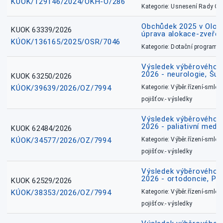
KÚOK/129146/2024/OKH-O/286
Kategorie: Usnesení Rady O
Obchůdek 2025 v Olom
KUOK 63339/2026
úprava alokace-zveřej
KÚOK/136165/2025/OSR/7046
Kategorie: Dotační programy
Výsledek výběrového ří
2026 - neurologie, Šu
KUOK 63250/2026
KÚOK/39639/2026/OZ/7994
Kategorie: Výběr.řízení-smlou
pojišťov.- výsledky
Výsledek výběrového ří
2026 - paliativní medic
KUOK 62484/2026
KÚOK/34577/2026/OZ/7994
Kategorie: Výběr.řízení-smlou
pojišťov.- výsledky
Výsledek výběrového ří
2026 - ortodoncie, Př
KUOK 62529/2026
KÚOK/38353/2026/OZ/7994
Kategorie: Výběr.řízení-smlou
pojišťov.- výsledky