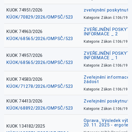
KUOK 74951/2026
zveřejnění poskytnuté
KÚOK/70829/2026/OMPSČ/523
Kategorie: Zákon č.106/1999
ZVEŘEJNĚNÍ POSKYT
KUOK 74963/2026
INFORMACE _ 2
KÚOK/68565/2026/OMPSČ/523
Kategorie: Zákon č.106/1999
ZVEŘEJNĚNÍ POSKYT
KUOK 74957/2026
INFORMACE _ 1
KÚOK/68565/2026/OMPSČ/523
Kategorie: Zákon č.106/1999
Zveřejnění informace 
KUOK 74583/2026
žádost
KÚOK/71278/2026/OMPSČ/523
Kategorie: Zákon č.106/1999
KUOK 74413/2026
Zveřejnění poskytnut
KÚOK/68892/2026/OMPSČ/523
Kategorie: Zákon č.106/1999
Oprava_Výsledek výbě
20. 11. 2025 - ergote
KUOK 134182/2025