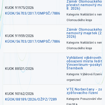
Záměr Olomouckého kr
převést nemovitý majet
KUOK 91975/2026
8. 2026)
KÚOK/56703/2017/OMPSČ/7886
Kategorie: Nakládání s nem
Olomouckého kraje
Záměr Olomouckého k
nemovitý majetek (27. 7
KUOK 91959/2026
2026)
KÚOK/56703/2017/OMPSČ/7886
Kategorie: Nakládání s nem
Olomouckého kraje
Vyhlášení výběrového 
obsazení místa ředite
Vincentinum–poskytova
Šternberk
KUOK 88531/2026
Kategorie: Výběrová řízení-ře
organizací
VTE Norberčany - zahá
zjišťovacího řízení
KUOK 90162/2026
KÚOK/88189/2026/OŽPZ/7289
Kategorie: Posuzování vlivů n
EIA/SEA