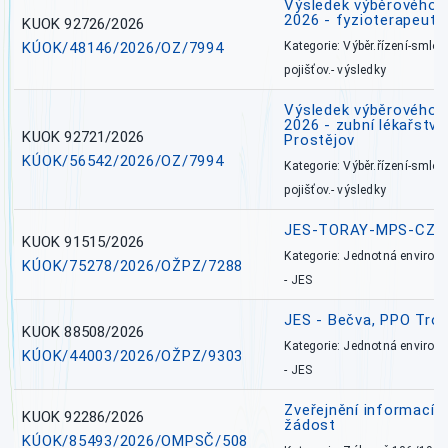
Výsledek výběrového ří
2026 - fyzioterapeut,
KUOK 92726/2026
KÚOK/48146/2026/OZ/7994
Kategorie: Výběr.řízení-smlou
pojišťov.- výsledky
Výsledek výběrového ří
2026 - zubní lékařství,
KUOK 92721/2026
Prostějov
KÚOK/56542/2026/OZ/7994
Kategorie: Výběr.řízení-smlou
pojišťov.- výsledky
JES-TORAY-MPS-CZ
KUOK 91515/2026
Kategorie: Jednotná environ
KÚOK/75278/2026/OŽPZ/7288
- JES
JES - Bečva, PPO Tro
KUOK 88508/2026
Kategorie: Jednotná environ
KÚOK/44003/2026/OŽPZ/9303
- JES
Zveřejnění informací 
KUOK 92286/2026
žádost
KÚOK/85493/2026/OMPSČ/508