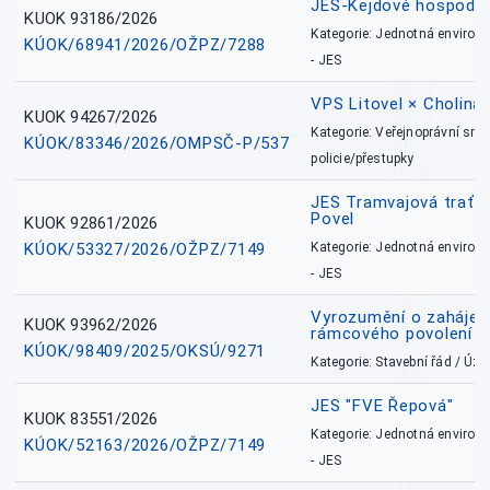
JES-Kejdové hospodářs
KUOK 93186/2026
Kategorie: Jednotná environ
KÚOK/68941/2026/OŽPZ/7288
- JES
VPS Litovel × Cholina 
KUOK 94267/2026
Kategorie: Veřejnoprávní sml
KÚOK/83346/2026/OMPSČ-P/537
policie/přestupky
JES Tramvajová trať - I
Povel
KUOK 92861/2026
KÚOK/53327/2026/OŽPZ/7149
Kategorie: Jednotná environ
- JES
Vyrozumění o zahájení 
KUOK 93962/2026
rámcového povolení
KÚOK/98409/2025/OKSÚ/9271
Kategorie: Stavební řád / Ú
JES "FVE Řepová"
KUOK 83551/2026
Kategorie: Jednotná environ
KÚOK/52163/2026/OŽPZ/7149
- JES