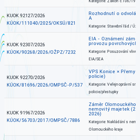
Kategorie: Zákon č.106/1999
Rozhodnutí o odvolán
KUOK 92127/2026
A
KÚOK/111040/2025/OKSÚ/821
Kategorie: Stavební řád / Ú
EIA - Oznámení záměru
provozu povrchových 
KUOK 92307/2026
KÚOK/90268/2026/OŽPZ/7232
Kategorie: Posuzování vlivů n
EIA/SEA
VPS Konice × Přemysl
policie)
KUOK 92270/2026
KÚOK/81696/2026/OMPSČ-P/537
Kategorie: Veřejnoprávní sml
policie/přestupky
Záměr Olomouckého k
nemovitý majetek (27. 7
KUOK 91967/2026
2026)
KÚOK/56703/2017/OMPSČ/7886
Kategorie: Nakládání s nem
Olomouckého kraje