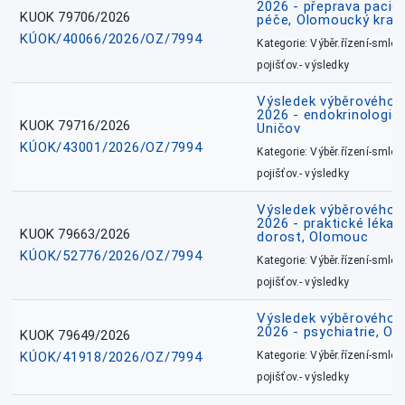
2026 - přeprava pacie
KUOK 79706/2026
péče, Olomoucký kraj
KÚOK/40066/2026/OZ/7994
Kategorie: Výběr.řízení-smlou
pojišťov.- výsledky
Výsledek výběrového ří
2026 - endokrinologie 
KUOK 79716/2026
Uničov
KÚOK/43001/2026/OZ/7994
Kategorie: Výběr.řízení-smlou
pojišťov.- výsledky
Výsledek výběrového ří
2026 - praktické lékařs
KUOK 79663/2026
dorost, Olomouc
KÚOK/52776/2026/OZ/7994
Kategorie: Výběr.řízení-smlou
pojišťov.- výsledky
Výsledek výběrového ří
2026 - psychiatrie, O
KUOK 79649/2026
KÚOK/41918/2026/OZ/7994
Kategorie: Výběr.řízení-smlou
pojišťov.- výsledky