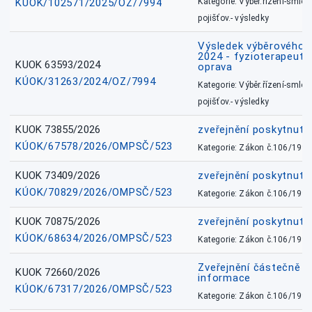
KÚOK/102571/2025/OZ/7994
Kategorie: Výběr.řízení-smlou
pojišťov.- výsledky
Výsledek výběrového ří
2024 - fyzioterapeut, 
KUOK 63593/2024
oprava
KÚOK/31263/2024/OZ/7994
Kategorie: Výběr.řízení-smlou
pojišťov.- výsledky
KUOK 73855/2026
zveřejnění poskytnuté
KÚOK/67578/2026/OMPSČ/523
Kategorie: Zákon č.106/1999
KUOK 73409/2026
zveřejnění poskytnuté
KÚOK/70829/2026/OMPSČ/523
Kategorie: Zákon č.106/1999
KUOK 70875/2026
zveřejnění poskytnuté
KÚOK/68634/2026/OMPSČ/523
Kategorie: Zákon č.106/1999
Zveřejnění částečně 
KUOK 72660/2026
informace
KÚOK/67317/2026/OMPSČ/523
Kategorie: Zákon č.106/1999