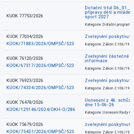
Dotační titul 06_01_
přípravy dětí a mládež
KUOK 77753/2026
sport 2027
Kategorie: Dotační programy
KUOK 77034/2026
Zveřejnění poskytnut
KÚOK/71883/2026/OMPSČ/523
Kategorie: Zákon č.106/1999
Zveřejnění částečně 
KUOK 76120/2026
informace
KÚOK/67317/2026/OMPSČ/523
Kategorie: Zákon č.106/1999
KUOK 76923/2026
Zveřejnění poskytnuté
KÚOK/74334/2026/OMPSČ/523
Kategorie: Zákon č.106/1999
Usnesení z 46. schůz
KUOK 76478/2026
dne 15-06-26
KÚOK/129146/2024/OKH-O/286
Kategorie: Usnesení Rady O
KUOK 75679/2026
zveřejnění poskytnuté
KÚOK/75437/2026/OMPSČ/523
Kategorie: Zákon č.106/1999