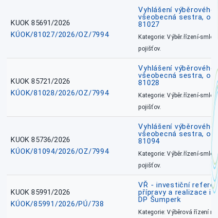
Vyhlášení výběrového ř
všeobecná sestra, okr
KUOK 85691/2026
81027
KÚOK/81027/2026/OZ/7994
Kategorie: Výběr.řízení-smlou
pojišťov.
Vyhlášení výběrového ř
všeobecná sestra, okr
KUOK 85721/2026
81028
KÚOK/81028/2026/OZ/7994
Kategorie: Výběr.řízení-smlou
pojišťov.
Vyhlášení výběrového ř
všeobecná sestra, ok
KUOK 85736/2026
81094
KÚOK/81094/2026/OZ/7994
Kategorie: Výběr.řízení-smlou
pojišťov.
VŘ - investiční refere
KUOK 85991/2026
přípravy a realizace in
DP Šumperk
KÚOK/85991/2026/PÚ/738
Kategorie: Výběrová řízení 