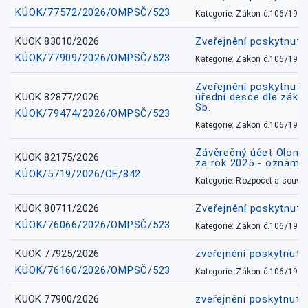
KÚOK/77572/2026/OMPSČ/523
Kategorie: Zákon č.106/1999
KUOK 83010/2026
Zveřejnění poskytnut
KÚOK/77909/2026/OMPSČ/523
Kategorie: Zákon č.106/1999
Zveřejnění poskytnuté
KUOK 82877/2026
úřední desce dle záko
Sb.
KÚOK/79474/2026/OMPSČ/523
Kategorie: Zákon č.106/1999
Závěrečný účet Olomo
KUOK 82175/2026
za rok 2025 - oznámen
KÚOK/5719/2026/OE/842
Kategorie: Rozpočet a souvis
KUOK 80711/2026
Zveřejnění poskytnut
KÚOK/76066/2026/OMPSČ/523
Kategorie: Zákon č.106/1999
KUOK 77925/2026
zveřejnění poskytnuté
KÚOK/76160/2026/OMPSČ/523
Kategorie: Zákon č.106/1999
KUOK 77900/2026
zveřejnění poskytnuté