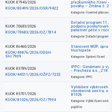
KUOK 87945/2026
přezkumného řízení o
povahy – Změna č. 2 
KÚOK/80499/2026/OSR/9422
Kategorie: Územně plánovac
Dotační program 11_
KUOK 70683/2026
podporu poskytovatel
paliativní péče v roce
KÚOK/70683/2026/OZ/7814
Kategorie: Dotační programy
KUOK 86460/2026
Stanovení MÚP, úprav
Hustopeče
KÚOK/49876/2026/ODSH-
SH/7909
Kategorie: Správní řízení
IPPC- Oznámení o vyd
KUOK 83789/2026
- Precheza a.s._Z18
KÚOK/44511/2026/OŽPZ/7232
Kategorie: IPPC
Vyhlášení výběrového ř
všeobecná sestra, okr
KUOK 85701/2026
81026
KÚOK/81026/2026/OZ/7994
Kategorie: Výběr.řízení-smlou
pojišťov.