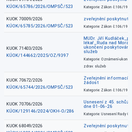
KÚOK/65786/2026/OMPSČ/523
Kategorie: Zákon č.106/1999
KUOK 70009/2026
zveřejnění poskytnuté
KÚOK/65785/2026/OMPSČ/523
Kategorie: Zákon č.106/1999
MUDr. Jiří Kudláček_pr
lékař_Ruda nad Mora
ukončení poskytování 
KUOK 71403/2026
služeb
KÚOK/144662/2025/OZ/9397
Kategorie: Oznámení-ukončen
zdrav. služeb
Zveřejnění informací 
KUOK 70672/2026
žádost
KÚOK/65744/2026/OMPSČ/523
Kategorie: Zákon č.106/1999
Usnesení z 45. schůz
KUOK 70706/2026
dne 01-06-26
KÚOK/129146/2024/OKH-O/286
Kategorie: Usnesení Rady O
KUOK 68049/2026
Zveřejnění poskytnutý