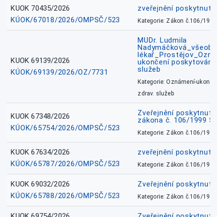
KUOK 70435/2026
zveřejnění poskytnuté
KÚOK/67018/2026/OMPSČ/523
Kategorie: Zákon č.106/1999
MUDr. Ludmila
Nadymáčková_všeobec
lékař_Prostějov_Ozná
KUOK 69139/2026
ukončení poskytování 
služeb
KÚOK/69139/2026/OZ/7731
Kategorie: Oznámení-ukončen
zdrav. služeb
Zveřejnění poskytnuté
KUOK 67348/2026
zákona č. 106/1999 Sb
KÚOK/65754/2026/OMPSČ/523
Kategorie: Zákon č.106/1999
KUOK 67634/2026
zveřejnění poskytnuté
KÚOK/65787/2026/OMPSČ/523
Kategorie: Zákon č.106/1999
KUOK 69032/2026
Zveřejnění poskytnut
KÚOK/65788/2026/OMPSČ/523
Kategorie: Zákon č.106/1999
KUOK 69754/2026
Zveřejnění poskytnut