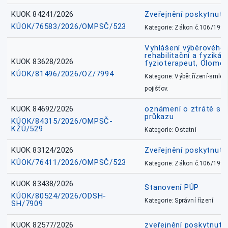
KUOK 84241/2026
Zveřejnění poskytnut
KÚOK/76583/2026/OMPSČ/523
Kategorie: Zákon č.106/1999
Vyhlášení výběrového ř
rehabilitační a fyzikál
KUOK 83628/2026
fyzioterapeut, Olomo
KÚOK/81496/2026/OZ/7994
Kategorie: Výběr.řízení-smlou
pojišťov.
KUOK 84692/2026
oznámení o ztrátě sl
průkazu
KÚOK/84315/2026/OMPSČ-
KŽÚ/529
Kategorie: Ostatní
KUOK 83124/2026
Zveřejnění poskytnut
KÚOK/76411/2026/OMPSČ/523
Kategorie: Zákon č.106/1999
KUOK 83438/2026
Stanovení PÚP
KÚOK/80524/2026/ODSH-
Kategorie: Správní řízení
SH/7909
KUOK 82577/2026
zveřejnění poskytnuté