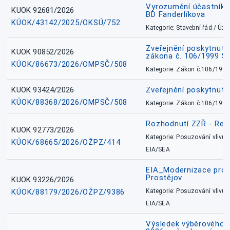
Vyrozumění účastníků
KUOK 92681/2026
BD Fanderlíkova
KÚOK/43142/2025/OKSÚ/752
Kategorie: Stavební řád / Ú
Zveřejnění poskytnuté
KUOK 90852/2026
zákona č. 106/1999 Sb
KÚOK/86673/2026/OMPSČ/508
Kategorie: Zákon č.106/1999
KUOK 93424/2026
Zveřejnění poskytnut
KÚOK/88368/2026/OMPSČ/508
Kategorie: Zákon č.106/1999
Rozhodnutí ZZŘ - Rete
KUOK 92773/2026
Kategorie: Posuzování vlivů n
KÚOK/68665/2026/OŽPZ/414
EIA/SEA
EIA_Modernizace pro
Prostějov
KUOK 93226/2026
KÚOK/88179/2026/OŽPZ/9386
Kategorie: Posuzování vlivů n
EIA/SEA
Výsledek výběrového ří