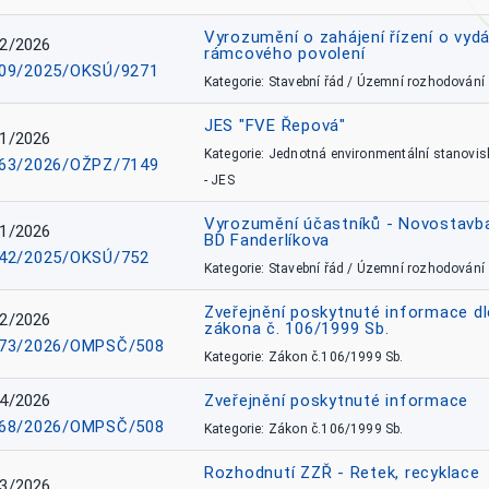
Vyrozumění o zahájení řízení o vydá
2/2026
rámcového povolení
09/2025/OKSÚ/9271
Kategorie: Stavební řád / Územní rozhodování
JES "FVE Řepová"
1/2026
Kategorie: Jednotná environmentální stanovis
63/2026/OŽPZ/7149
- JES
Vyrozumění účastníků - Novostavb
1/2026
BD Fanderlíkova
42/2025/OKSÚ/752
Kategorie: Stavební řád / Územní rozhodování
Zveřejnění poskytnuté informace dl
2/2026
zákona č. 106/1999 Sb.
73/2026/OMPSČ/508
Kategorie: Zákon č.106/1999 Sb.
4/2026
Zveřejnění poskytnuté informace
68/2026/OMPSČ/508
Kategorie: Zákon č.106/1999 Sb.
Rozhodnutí ZZŘ - Retek, recyklace
3/2026