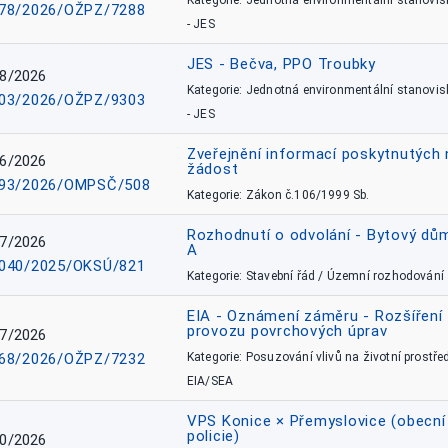
Kategorie: Jednotná environmentální stanovis
78/2026/OŽPZ/7288
- JES
JES - Bečva, PPO Troubky
8/2026
Kategorie: Jednotná environmentální stanovis
03/2026/OŽPZ/9303
- JES
Zveřejnění informací poskytnutých 
6/2026
žádost
93/2026/OMPSČ/508
Kategorie: Zákon č.106/1999 Sb.
Rozhodnutí o odvolání - Bytový dů
7/2026
A
040/2025/OKSÚ/821
Kategorie: Stavební řád / Územní rozhodování
EIA - Oznámení záměru - Rozšíření
provozu povrchových úprav
7/2026
68/2026/OŽPZ/7232
Kategorie: Posuzování vlivů na životní prostřed
EIA/SEA
VPS Konice × Přemyslovice (obecní
policie)
0/2026