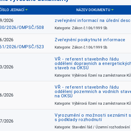
ČÍSLO JEDNACÍ
NÁZEV DOKUMENTU
9/2026
zveřejnění informací na úřední des
30/2026/OMPSČ/508
Kategorie: Zákon č.106/1999 Sb.
6/2026
Zveřejnění poskytnuté informace
61/2026/OMPSČ/523
Kategorie: Zákon č.106/1999 Sb.
VŘ - referent stavebního řádu
oddělení dopravních a energetickýc
3/2026
staveb na OKSÚ
Kategorie: Výběrová řízení na zaměstnance KÚ
VŘ - referent stavebního řádu
oddělení pozemních a vodních stav
6/2026
na OKSÚ
Kategorie: Výběrová řízení na zaměstnance KÚ
Vyrozumění o možnosti seznámit 
s podklady rozhodnutí
7/2026
Kategorie: Stavební řád / Územní rozhodování