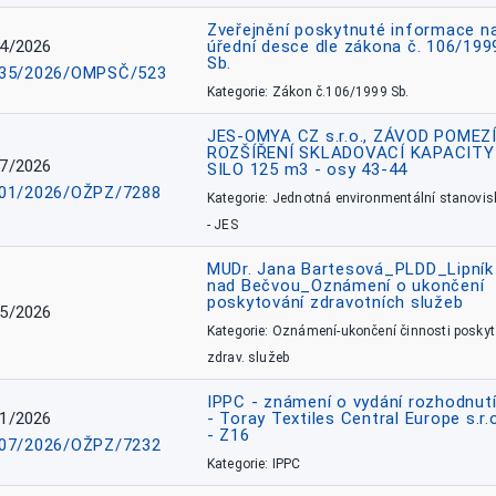
Zveřejnění poskytnuté informace n
4/2026
úřední desce dle zákona č. 106/199
Sb.
35/2026/OMPSČ/523
Kategorie: Zákon č.106/1999 Sb.
JES-OMYA CZ s.r.o., ZÁVOD POMEZÍ
ROZŠÍŘENÍ SKLADOVACÍ KAPACITY
7/2026
SILO 125 m3 - osy 43-44
01/2026/OŽPZ/7288
Kategorie: Jednotná environmentální stanovis
- JES
MUDr. Jana Bartesová_PLDD_Lipník
nad Bečvou_Oznámení o ukončení
poskytování zdravotních služeb
5/2026
Kategorie: Oznámení-ukončení činnosti poskyt
zdrav. služeb
IPPC - známení o vydání rozhodnutí
1/2026
- Toray Textiles Central Europe s.r.
- Z16
07/2026/OŽPZ/7232
Kategorie: IPPC