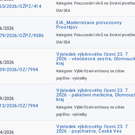
Kategorie: Posuzování vlivů na životní prostřed
65/2026/OŽPZ/414
EIA/SEA
EIA_Modernizace provozovny
Prostějov
6/2026
79/2026/OŽPZ/9386
Kategorie: Posuzování vlivů na životní prostřed
EIA/SEA
Výsledek výběrového řízení 23. 7.
2026 - všeobecná sestra, Olomouc
6/2026
kraj
39/2026/OZ/7994
Kategorie: Výběr.řízení-smlouvy se zdrav.
pojišťov.- výsledky
Výsledek výběrového řízení 23. 7.
2026 - paliativní medicína, Olomouc
9/2026
kraj
13/2026/OZ/7994
Kategorie: Výběr.řízení-smlouvy se zdrav.
pojišťov.- výsledky
Výsledek výběrového řízení 23. 7.
2026 - psychiatrie, Česká Ves
4/2026