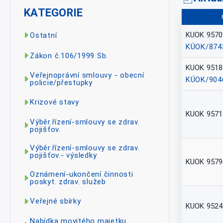
KATEGORIE
KUOK 9570
Ostatní
KÚOK/874
Zákon č.106/1999 Sb.
KUOK 9518
Veřejnoprávní smlouvy - obecní
KÚOK/904
policie/přestupky
Krizové stavy
KUOK 9571
Výběr.řízení-smlouvy se zdrav.
pojišťov.
Výběr.řízení-smlouvy se zdrav.
pojišťov.- výsledky
KUOK 9579
Oznámení-ukončení činnosti
poskyt. zdrav. služeb
Veřejné sbírky
KUOK 9524
Nabídka movitého majetku