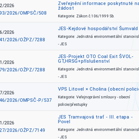
Zveřejnění informace poskytnuté n
2/2026
žádost
93/2026/OMPSČ/508
Kategorie: Zákon č.106/1999 Sb.
JES-Kejdové hospodářství Šumvald 
6/2026
Kategorie: Jednotná environmentální stanovis
41/2026/OŽPZ/7288
- JES
JES-Projekt OTO Coal Exit ŠVOL-
GT,HRSG+příslušenství
1/2026
79/2026/OŽPZ/7288
Kategorie: Jednotná environmentální stanovis
- JES
VPS Litovel × Cholina (obecní polici
7/2026
Kategorie: Veřejnoprávní smlouvy - obecní
46/2026/OMPSČ-P/537
policie/přestupky
JES Tramvajová trať - III. etapa -
Povel
1/2026
27/2026/OŽPZ/7149
Kategorie: Jednotná environmentální stanovis
- JES