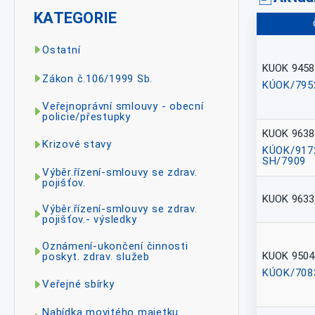
KATEGORIE
Ostatní
KUOK 9458
Zákon č.106/1999 Sb.
KÚOK/795
Veřejnoprávní smlouvy - obecní
policie/přestupky
KUOK 9638
Krizové stavy
KÚOK/917
SH/7909
Výběr.řízení-smlouvy se zdrav.
pojišťov.
KUOK 9633
Výběr.řízení-smlouvy se zdrav.
pojišťov.- výsledky
Oznámení-ukončení činnosti
KUOK 9504
poskyt. zdrav. služeb
KÚOK/708
Veřejné sbírky
Nabídka movitého majetku