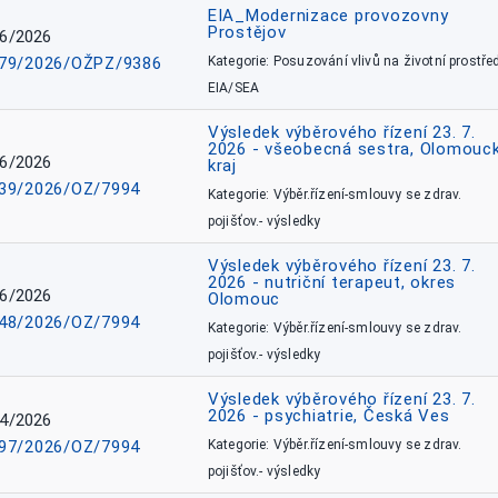
EIA_Modernizace provozovny
Prostějov
6/2026
79/2026/OŽPZ/9386
Kategorie: Posuzování vlivů na životní prostřed
EIA/SEA
Výsledek výběrového řízení 23. 7.
2026 - všeobecná sestra, Olomouc
6/2026
kraj
39/2026/OZ/7994
Kategorie: Výběr.řízení-smlouvy se zdrav.
pojišťov.- výsledky
Výsledek výběrového řízení 23. 7.
2026 - nutriční terapeut, okres
6/2026
Olomouc
48/2026/OZ/7994
Kategorie: Výběr.řízení-smlouvy se zdrav.
pojišťov.- výsledky
Výsledek výběrového řízení 23. 7.
2026 - psychiatrie, Česká Ves
4/2026
97/2026/OZ/7994
Kategorie: Výběr.řízení-smlouvy se zdrav.
pojišťov.- výsledky