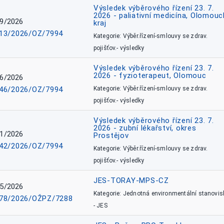
Výsledek výběrového řízení 23. 7.
2026 - paliativní medicína, Olomouc
9/2026
kraj
13/2026/OZ/7994
Kategorie: Výběr.řízení-smlouvy se zdrav.
pojišťov.- výsledky
Výsledek výběrového řízení 23. 7.
2026 - fyzioterapeut, Olomouc
6/2026
46/2026/OZ/7994
Kategorie: Výběr.řízení-smlouvy se zdrav.
pojišťov.- výsledky
Výsledek výběrového řízení 23. 7.
2026 - zubní lékařství, okres
1/2026
Prostějov
42/2026/OZ/7994
Kategorie: Výběr.řízení-smlouvy se zdrav.
pojišťov.- výsledky
JES-TORAY-MPS-CZ
5/2026
Kategorie: Jednotná environmentální stanovis
78/2026/OŽPZ/7288
- JES