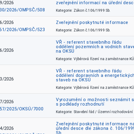
9/2026
zveřejnění informací na úřední des
30/2026/OMPSČ/508
Kategorie: Zákon č.106/1999 Sb.
6/2026
Zveřejnění poskytnuté informace
61/2026/OMPSČ/523
Kategorie: Zákon č.106/1999 Sb.
VŘ - referent stavebního řádu
oddělení pozemních a vodních stav
6/2026
na OKSÚ
Kategorie: Výběrová řízení na zaměstnance KÚ
VŘ - referent stavebního řádu
oddělení dopravních a energetickýc
3/2026
staveb na OKSÚ
Kategorie: Výběrová řízení na zaměstnance KÚ
Vyrozumění o možnosti seznámit 
7/2026
s podklady rozhodnutí
57/2025/OKSÚ/7000
Kategorie: Stavební řád / Územní rozhodování
Zveřejnění poskytnuté informace n
4/2026
úřední desce dle zákona č. 106/199
Sb.