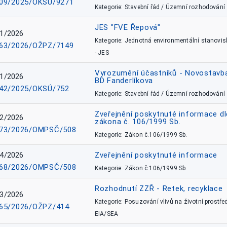
09/2025/OKSÚ/9271
Kategorie: Stavební řád / Územní rozhodování
JES "FVE Řepová"
1/2026
Kategorie: Jednotná environmentální stanovis
63/2026/OŽPZ/7149
- JES
Vyrozumění účastníků - Novostavb
1/2026
BD Fanderlíkova
42/2025/OKSÚ/752
Kategorie: Stavební řád / Územní rozhodování
Zveřejnění poskytnuté informace dl
2/2026
zákona č. 106/1999 Sb.
73/2026/OMPSČ/508
Kategorie: Zákon č.106/1999 Sb.
4/2026
Zveřejnění poskytnuté informace
68/2026/OMPSČ/508
Kategorie: Zákon č.106/1999 Sb.
Rozhodnutí ZZŘ - Retek, recyklace
3/2026
Kategorie: Posuzování vlivů na životní prostřed
65/2026/OŽPZ/414
EIA/SEA