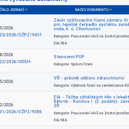
ČÍSLO JEDNACÍ
NÁZEV DOKUMENTU
Závěr zjišťovacího řízení záměru Vr
pro tepelné čerpadlo systému země
5/2026
voda, k. ú. Chomoutov
25/2026/OŽPZ/9451
Kategorie: Posuzování vlivů na životní prostřed
EIA/SEA
8/2026
Stanovení PÚP
22/2026/ODSH-
Kategorie: Správní řízení
VŘ - právník odboru zdravotnictví
5/2026
Kategorie: Výběrová řízení na zaměstnance KÚ
EIA - Těžba cihlářských hlín v lokali
Bělotín - Kunčice I. (2. podání)- záv
2/2026
ZŘ
31/2026/OŽPZ/9386
Kategorie: Posuzování vlivů na životní prostřed
EIA/SEA