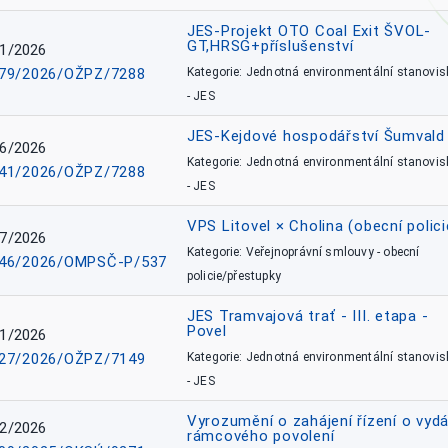
JES-Projekt OTO Coal Exit ŠVOL-
GT,HRSG+příslušenství
1/2026
79/2026/OŽPZ/7288
Kategorie: Jednotná environmentální stanovis
- JES
JES-Kejdové hospodářství Šumvald 
6/2026
Kategorie: Jednotná environmentální stanovis
41/2026/OŽPZ/7288
- JES
VPS Litovel × Cholina (obecní polici
7/2026
Kategorie: Veřejnoprávní smlouvy - obecní
46/2026/OMPSČ-P/537
policie/přestupky
JES Tramvajová trať - III. etapa -
Povel
1/2026
27/2026/OŽPZ/7149
Kategorie: Jednotná environmentální stanovis
- JES
Vyrozumění o zahájení řízení o vydá
2/2026
rámcového povolení