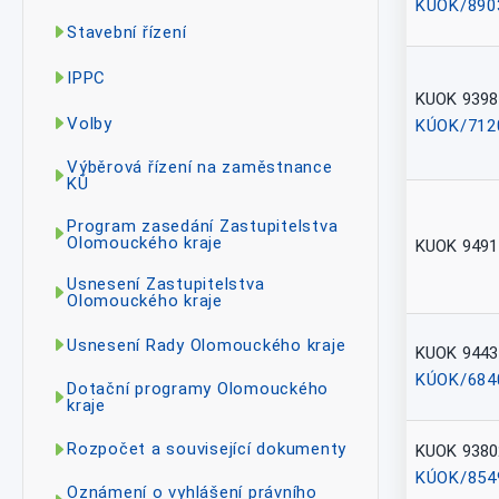
KÚOK/890
Stavební řízení
IPPC
KUOK 9398
Volby
KÚOK/712
Výběrová řízení na zaměstnance
KÚ
Program zasedání Zastupitelstva
Olomouckého kraje
KUOK 9491
Usnesení Zastupitelstva
Olomouckého kraje
Usnesení Rady Olomouckého kraje
KUOK 9443
KÚOK/684
Dotační programy Olomouckého
kraje
Rozpočet a související dokumenty
KUOK 9380
KÚOK/854
Oznámení o vyhlášení právního