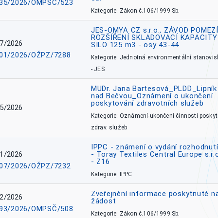
35/2026/OMPSČ/523
Kategorie: Zákon č.106/1999 Sb.
JES-OMYA CZ s.r.o., ZÁVOD POMEZÍ
ROZŠÍŘENÍ SKLADOVACÍ KAPACITY
7/2026
SILO 125 m3 - osy 43-44
01/2026/OŽPZ/7288
Kategorie: Jednotná environmentální stanovis
- JES
MUDr. Jana Bartesová_PLDD_Lipník
nad Bečvou_Oznámení o ukončení
poskytování zdravotních služeb
5/2026
Kategorie: Oznámení-ukončení činnosti poskyt
zdrav. služeb
IPPC - známení o vydání rozhodnutí
1/2026
- Toray Textiles Central Europe s.r.
- Z16
07/2026/OŽPZ/7232
Kategorie: IPPC
Zveřejnění informace poskytnuté n
2/2026
žádost
93/2026/OMPSČ/508
Kategorie: Zákon č.106/1999 Sb.