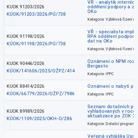
VŘ - analytik interníc
KUOK 91203/2026
oddělení podpory a zp
OKo
KÚOK/91203/2026/PÚ/738
Kategorie: Výběrová řízení 
VŘ - specialista impl
KUOK 91198/2026
RPA oddělení podpory 
dat na OKo
KÚOK/91198/2026/PÚ/738
Kategorie: Výběrová řízení 
Oznámení o NPM rozh
KUOK 90446/2026
Bergasto
KÚOK/141606/2025/OŽPZ/414
Kategorie: IPPC
KUOK 88414/2026
Oznámení o nabytí prá
KÚOK/66779/2026/OŽPZ/7986
Kategorie: IPPC
Seznam dotačních pr
KUOK 89989/2026
vyhlašovaných v roce 
aktualizace po ZOK 22
KÚOK/1109/2025/OKH-O/286
Kategorie: Dotační programy
Veřejná vyhláška Usne