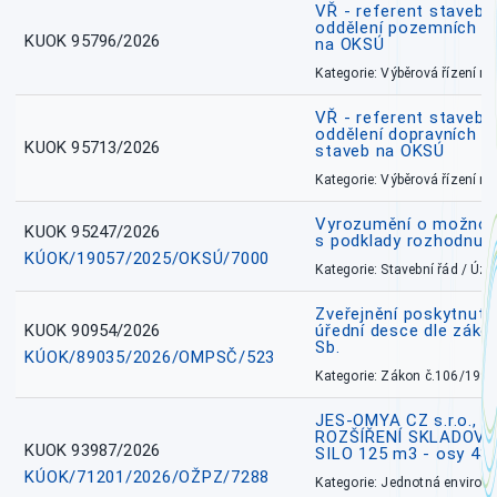
VŘ - referent stavebn
oddělení pozemních a
KUOK 95796/2026
na OKSÚ
Kategorie: Výběrová řízení 
VŘ - referent stavebn
oddělení dopravních a
KUOK 95713/2026
staveb na OKSÚ
Kategorie: Výběrová řízení 
Vyrozumění o možnos
KUOK 95247/2026
s podklady rozhodnutí
KÚOK/19057/2025/OKSÚ/7000
Kategorie: Stavební řád / Ú
Zveřejnění poskytnuté
KUOK 90954/2026
úřední desce dle záko
Sb.
KÚOK/89035/2026/OMPSČ/523
Kategorie: Zákon č.106/1999
JES-OMYA CZ s.r.o., 
ROZŠÍŘENÍ SKLADOVA
KUOK 93987/2026
SILO 125 m3 - osy 43
KÚOK/71201/2026/OŽPZ/7288
Kategorie: Jednotná environ