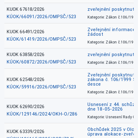
KUOK 67618/2026
zveřejnění poskytnuté
KÚOK/66091/2026/OMPSČ/523
Kategorie: Zákon č.106/1999
Zveřejnění informace 
KUOK 66491/2026
žádost
KÚOK/61419/2026/OMPSČ/523
Kategorie: Zákon č.106/1999
KUOK 63858/2026
zveřejnění poskytnuté
KÚOK/60872/2026/OMPSČ/523
Kategorie: Zákon č.106/1999
Zveřejnění poskytnuté
KUOK 62548/2026
zákona č. 106/1999 Sb.
desce
KÚOK/59916/2026/OMPSČ/523
Kategorie: Zákon č.106/1999
Usnesení z 44. schůz
KUOK 62690/2026
dne 18-05-2026
KÚOK/129146/2024/OKH-O/286
Kategorie: Usnesení Rady O
Obchůdek 2025 v Olom
KUOK 63339/2026
úprava alokace-zveřej