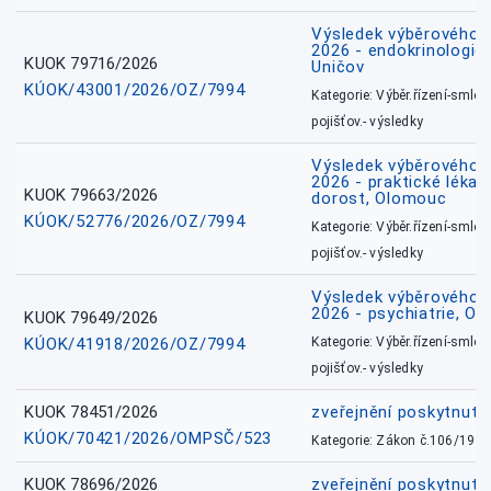
Výsledek výběrového ří
2026 - endokrinologie 
KUOK 79716/2026
Uničov
KÚOK/43001/2026/OZ/7994
Kategorie: Výběr.řízení-smlou
pojišťov.- výsledky
Výsledek výběrového ří
2026 - praktické lékařs
KUOK 79663/2026
dorost, Olomouc
KÚOK/52776/2026/OZ/7994
Kategorie: Výběr.řízení-smlou
pojišťov.- výsledky
Výsledek výběrového ří
2026 - psychiatrie, O
KUOK 79649/2026
KÚOK/41918/2026/OZ/7994
Kategorie: Výběr.řízení-smlou
pojišťov.- výsledky
KUOK 78451/2026
zveřejnění poskytnuté
KÚOK/70421/2026/OMPSČ/523
Kategorie: Zákon č.106/1999
KUOK 78696/2026
zveřejnění poskytnuté