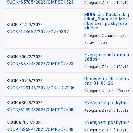
KÚOK/65785/2026/OMPSČ/523
Kategorie: Zákon č.106/1999
MUDr. Jiří Kudláček_pr
lékař_Ruda nad Mora
ukončení poskytování 
KUOK 71403/2026
služeb
KÚOK/144662/2025/OZ/9397
Kategorie: Oznámení-ukončen
zdrav. služeb
Zveřejnění informací 
KUOK 70672/2026
žádost
KÚOK/65744/2026/OMPSČ/523
Kategorie: Zákon č.106/1999
Usnesení z 45. schůz
KUOK 70706/2026
dne 01-06-26
KÚOK/129146/2024/OKH-O/286
Kategorie: Usnesení Rady O
KUOK 68049/2026
Zveřejnění poskytnutý
KÚOK/62894/2026/OMPSČ/508
Kategorie: Zákon č.106/1999
KUOK 67877/2026
Zveřejnění poskytnut
KÚOK/62624/2026/OMPSČ/508
Kategorie: Zákon č.106/1999