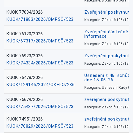
Kategorie: Dotační programy
KUOK 77034/2026
Zveřejnění poskytnut
KÚOK/71883/2026/OMPSČ/523
Kategorie: Zákon č.106/1999
Zveřejnění částečně 
KUOK 76120/2026
informace
KÚOK/67317/2026/OMPSČ/523
Kategorie: Zákon č.106/1999
KUOK 76923/2026
Zveřejnění poskytnuté
KÚOK/74334/2026/OMPSČ/523
Kategorie: Zákon č.106/1999
Usnesení z 46. schůz
KUOK 76478/2026
dne 15-06-26
KÚOK/129146/2024/OKH-O/286
Kategorie: Usnesení Rady O
KUOK 75679/2026
zveřejnění poskytnuté
KÚOK/75437/2026/OMPSČ/523
Kategorie: Zákon č.106/1999
KUOK 74951/2026
zveřejnění poskytnuté
KÚOK/70829/2026/OMPSČ/523
Kategorie: Zákon č.106/1999