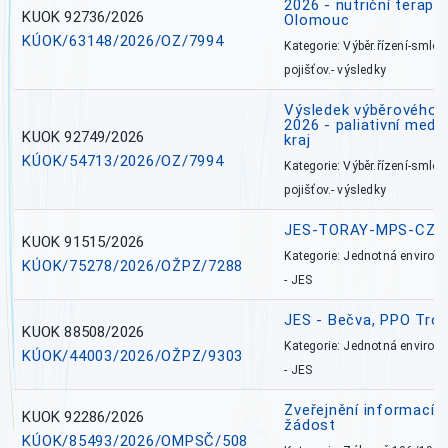
2026 - nutriční terape
KUOK 92736/2026
Olomouc
KÚOK/63148/2026/OZ/7994
Kategorie: Výběr.řízení-smlou
pojišťov.- výsledky
Výsledek výběrového ří
2026 - paliativní medi
KUOK 92749/2026
kraj
KÚOK/54713/2026/OZ/7994
Kategorie: Výběr.řízení-smlou
pojišťov.- výsledky
JES-TORAY-MPS-CZ
KUOK 91515/2026
Kategorie: Jednotná environ
KÚOK/75278/2026/OŽPZ/7288
- JES
JES - Bečva, PPO Tro
KUOK 88508/2026
Kategorie: Jednotná environ
KÚOK/44003/2026/OŽPZ/9303
- JES
Zveřejnění informací 
KUOK 92286/2026
žádost
KÚOK/85493/2026/OMPSČ/508