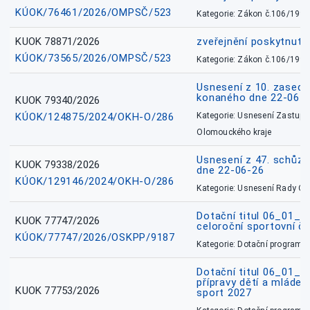
KÚOK/76461/2026/OMPSČ/523
Kategorie: Zákon č.106/1999
KUOK 78871/2026
zveřejnění poskytnuté
KÚOK/73565/2026/OMPSČ/523
Kategorie: Zákon č.106/1999
Usnesení z 10. zasedá
konaného dne 22-06-
KUOK 79340/2026
KÚOK/124875/2024/OKH-O/286
Kategorie: Usnesení Zastupit
Olomouckého kraje
Usnesení z 47. schůz
KUOK 79338/2026
dne 22-06-26
KÚOK/129146/2024/OKH-O/286
Kategorie: Usnesení Rady O
Dotační titul 06_01_
KUOK 77747/2026
celoroční sportovní č
KÚOK/77747/2026/OSKPP/9187
Kategorie: Dotační programy
Dotační titul 06_01_
přípravy dětí a mládež
KUOK 77753/2026
sport 2027