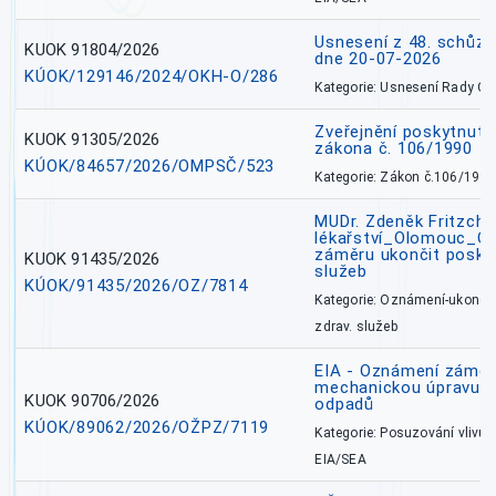
Usnesení z 48. schůz
KUOK 91804/2026
dne 20-07-2026
KÚOK/129146/2024/OKH-O/286
Kategorie: Usnesení Rady O
Zveřejnění poskytnutí
KUOK 91305/2026
zákona č. 106/1990
KÚOK/84657/2026/OMPSČ/523
Kategorie: Zákon č.106/1999
MUDr. Zdeněk Fritzch_
lékařství_Olomouc_O
záměru ukončit poskyt
KUOK 91435/2026
služeb
KÚOK/91435/2026/OZ/7814
Kategorie: Oznámení-ukončen
zdrav. služeb
EIA - Oznámení záměru
mechanickou úpravu a 
KUOK 90706/2026
odpadů
KÚOK/89062/2026/OŽPZ/7119
Kategorie: Posuzování vlivů n
EIA/SEA