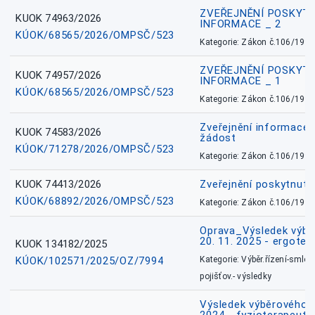
ZVEŘEJNĚNÍ POSKYT
KUOK 74963/2026
INFORMACE _ 2
KÚOK/68565/2026/OMPSČ/523
Kategorie: Zákon č.106/1999
ZVEŘEJNĚNÍ POSKYT
KUOK 74957/2026
INFORMACE _ 1
KÚOK/68565/2026/OMPSČ/523
Kategorie: Zákon č.106/1999
Zveřejnění informace 
KUOK 74583/2026
žádost
KÚOK/71278/2026/OMPSČ/523
Kategorie: Zákon č.106/1999
KUOK 74413/2026
Zveřejnění poskytnut
KÚOK/68892/2026/OMPSČ/523
Kategorie: Zákon č.106/1999
Oprava_Výsledek výbě
20. 11. 2025 - ergote
KUOK 134182/2025
KÚOK/102571/2025/OZ/7994
Kategorie: Výběr.řízení-smlou
pojišťov.- výsledky
Výsledek výběrového ří