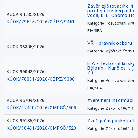
Závěr zjišťovacího říz
pro tepelné čerpadlo
KUOK 94585/2026
voda, k. ú. Chomoutov
KÚOK/79525/2026/OŽPZ/9451
Kategorie: Posuzování vlivů n
EIA/SEA
VŘ - právník odboru zd
KUOK 96335/2026
Kategorie: Výběrová řízení 
EIA - Těžba cihlářských
Bělotín - Kunčice I. (2
KUOK 95042/2026
ZŘ
KÚOK/70831/2026/OŽPZ/9386
Kategorie: Posuzování vlivů n
EIA/SEA
KUOK 95709/2026
zveřejnění informací 
KÚOK/87430/2026/OMPSČ/508
Kategorie: Zákon č.106/1999
KUOK 95186/2026
Zveřejnění poskytnut
KÚOK/90461/2026/OMPSČ/523
Kategorie: Zákon č.106/1999