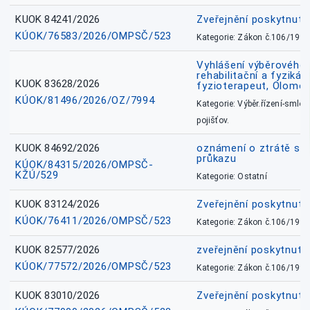
KUOK 84241/2026
Zveřejnění poskytnut
KÚOK/76583/2026/OMPSČ/523
Kategorie: Zákon č.106/1999
Vyhlášení výběrového ř
rehabilitační a fyzikál
KUOK 83628/2026
fyzioterapeut, Olomo
KÚOK/81496/2026/OZ/7994
Kategorie: Výběr.řízení-smlou
pojišťov.
KUOK 84692/2026
oznámení o ztrátě sl
průkazu
KÚOK/84315/2026/OMPSČ-
KŽÚ/529
Kategorie: Ostatní
KUOK 83124/2026
Zveřejnění poskytnut
KÚOK/76411/2026/OMPSČ/523
Kategorie: Zákon č.106/1999
KUOK 82577/2026
zveřejnění poskytnuté
KÚOK/77572/2026/OMPSČ/523
Kategorie: Zákon č.106/1999
KUOK 83010/2026
Zveřejnění poskytnut