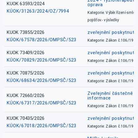
2024 - fyzioterapeut, 
KUOK 63593/2024
oprava
KÚOK/31263/2024/OZ/7994
Kategorie: Výběr.řízení-smlou
pojišťov.- výsledky
KUOK 73855/2026
zveřejnění poskytnuté
KÚOK/67578/2026/OMPSČ/523
Kategorie: Zákon č.106/1999
KUOK 73409/2026
zveřejnění poskytnuté
KÚOK/70829/2026/OMPSČ/523
Kategorie: Zákon č.106/1999
KUOK 70875/2026
zveřejnění poskytnuté
KÚOK/68634/2026/OMPSČ/523
Kategorie: Zákon č.106/1999
Zveřejnění částečně 
KUOK 72660/2026
informace
KÚOK/67317/2026/OMPSČ/523
Kategorie: Zákon č.106/1999
KUOK 70435/2026
zveřejnění poskytnuté
KÚOK/67018/2026/OMPSČ/523
Kategorie: Zákon č.106/1999