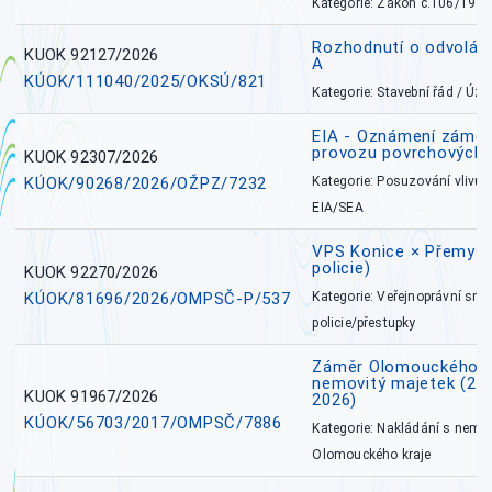
Kategorie: Zákon č.106/1999
Rozhodnutí o odvolán
KUOK 92127/2026
A
KÚOK/111040/2025/OKSÚ/821
Kategorie: Stavební řád / Ú
EIA - Oznámení záměru
provozu povrchových 
KUOK 92307/2026
KÚOK/90268/2026/OŽPZ/7232
Kategorie: Posuzování vlivů n
EIA/SEA
VPS Konice × Přemysl
policie)
KUOK 92270/2026
KÚOK/81696/2026/OMPSČ-P/537
Kategorie: Veřejnoprávní sml
policie/přestupky
Záměr Olomouckého k
nemovitý majetek (27. 7
KUOK 91967/2026
2026)
KÚOK/56703/2017/OMPSČ/7886
Kategorie: Nakládání s nem
Olomouckého kraje