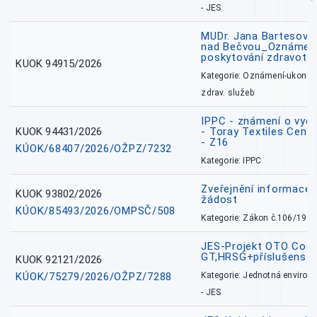
- JES
MUDr. Jana Bartesová
nad Bečvou_Oznámení
poskytování zdravotní
KUOK 94915/2026
Kategorie: Oznámení-ukončen
zdrav. služeb
IPPC - známení o vydá
KUOK 94431/2026
- Toray Textiles Centra
- Z16
KÚOK/68407/2026/OŽPZ/7232
Kategorie: IPPC
Zveřejnění informace 
KUOK 93802/2026
žádost
KÚOK/85493/2026/OMPSČ/508
Kategorie: Zákon č.106/1999
JES-Projekt OTO Coal
GT,HRSG+příslušenstv
KUOK 92121/2026
KÚOK/75279/2026/OŽPZ/7288
Kategorie: Jednotná environ
- JES