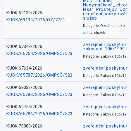
MUDr. Ludmila
Nadymáčková_všeobec
lékař_Prostějov_Ozná
KUOK 69139/2026
ukončení poskytování 
služeb
KÚOK/69139/2026/OZ/7731
Kategorie: Oznámení-ukončen
zdrav. služeb
Zveřejnění poskytnuté
KUOK 67348/2026
zákona č. 106/1999 Sb
KÚOK/65754/2026/OMPSČ/523
Kategorie: Zákon č.106/1999
KUOK 67634/2026
zveřejnění poskytnuté
KÚOK/65787/2026/OMPSČ/523
Kategorie: Zákon č.106/1999
KUOK 69032/2026
Zveřejnění poskytnut
KÚOK/65788/2026/OMPSČ/523
Kategorie: Zákon č.106/1999
KUOK 69754/2026
Zveřejnění poskytnut
KÚOK/65786/2026/OMPSČ/523
Kategorie: Zákon č.106/1999
KUOK 70009/2026
zveřejnění poskytnuté