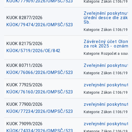
KÚOK/77909/2026/OMPSČ/523
Kategorie: Zákon č.106/1999
Zveřejnění poskytnuté
KUOK 82877/2026
úřední desce dle záko
Sb.
KÚOK/79474/2026/OMPSČ/523
Kategorie: Zákon č.106/1999
Závěrečný účet Olomo
KUOK 82175/2026
za rok 2025 - oznámen
KÚOK/5719/2026/OE/842
Kategorie: Rozpočet a souvis
KUOK 80711/2026
Zveřejnění poskytnut
KÚOK/76066/2026/OMPSČ/523
Kategorie: Zákon č.106/1999
KUOK 77925/2026
zveřejnění poskytnuté
KÚOK/76160/2026/OMPSČ/523
Kategorie: Zákon č.106/1999
KUOK 77900/2026
zveřejnění poskytnuté
KÚOK/77234/2026/OMPSČ/523
Kategorie: Zákon č.106/1999
KUOK 79099/2026
zveřejnění poskytnuté
KÚOK/74334/2026/OMPSČ/523
Kategorie: Zákon č.106/1999