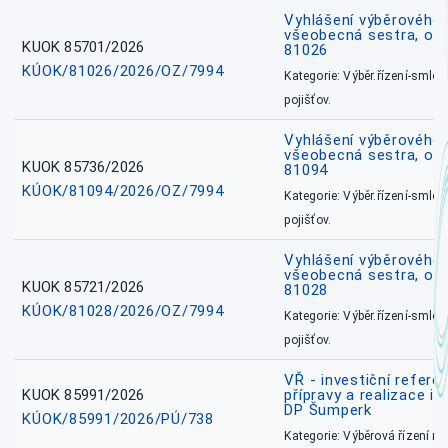
Vyhlášení výběrového ř
všeobecná sestra, okr
KUOK 85701/2026
81026
KÚOK/81026/2026/OZ/7994
Kategorie: Výběr.řízení-smlou
pojišťov.
Vyhlášení výběrového ř
všeobecná sestra, ok
KUOK 85736/2026
81094
KÚOK/81094/2026/OZ/7994
Kategorie: Výběr.řízení-smlou
pojišťov.
Vyhlášení výběrového ř
všeobecná sestra, okr
KUOK 85721/2026
81028
KÚOK/81028/2026/OZ/7994
Kategorie: Výběr.řízení-smlou
pojišťov.
VŘ - investiční refere
KUOK 85991/2026
přípravy a realizace in
DP Šumperk
KÚOK/85991/2026/PÚ/738
Kategorie: Výběrová řízení 