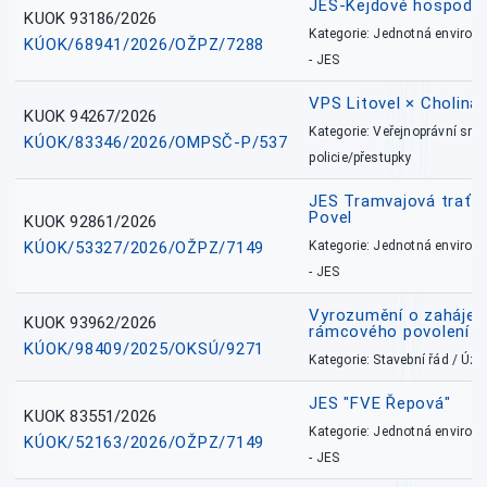
JES-Kejdové hospodářs
KUOK 93186/2026
Kategorie: Jednotná environ
KÚOK/68941/2026/OŽPZ/7288
- JES
VPS Litovel × Cholina 
KUOK 94267/2026
Kategorie: Veřejnoprávní sml
KÚOK/83346/2026/OMPSČ-P/537
policie/přestupky
JES Tramvajová trať - I
Povel
KUOK 92861/2026
KÚOK/53327/2026/OŽPZ/7149
Kategorie: Jednotná environ
- JES
Vyrozumění o zahájení 
KUOK 93962/2026
rámcového povolení
KÚOK/98409/2025/OKSÚ/9271
Kategorie: Stavební řád / Ú
JES "FVE Řepová"
KUOK 83551/2026
Kategorie: Jednotná environ
KÚOK/52163/2026/OŽPZ/7149
- JES