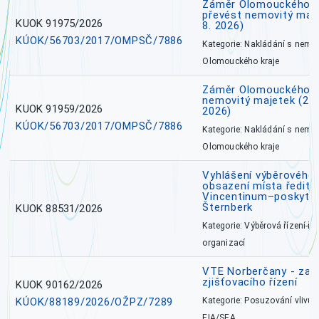
Záměr Olomouckého kr
převést nemovitý majet
KUOK 91975/2026
8. 2026)
KÚOK/56703/2017/OMPSČ/7886
Kategorie: Nakládání s nem
Olomouckého kraje
Záměr Olomouckého k
nemovitý majetek (27. 7
KUOK 91959/2026
2026)
KÚOK/56703/2017/OMPSČ/7886
Kategorie: Nakládání s nem
Olomouckého kraje
Vyhlášení výběrového 
obsazení místa ředite
Vincentinum–poskytova
Šternberk
KUOK 88531/2026
Kategorie: Výběrová řízení-ře
organizací
VTE Norberčany - zahá
zjišťovacího řízení
KUOK 90162/2026
KÚOK/88189/2026/OŽPZ/7289
Kategorie: Posuzování vlivů n
EIA/SEA