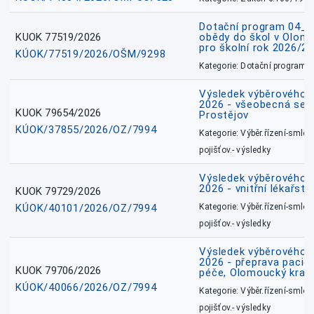
Dotační program 04_0
KUOK 77519/2026
obědy do škol v Olomo
pro školní rok 2026/2
KÚOK/77519/2026/OŠM/9298
Kategorie: Dotační programy
Výsledek výběrového ří
2026 - všeobecná sest
KUOK 79654/2026
Prostějov
KÚOK/37855/2026/OZ/7994
Kategorie: Výběr.řízení-smlou
pojišťov.- výsledky
Výsledek výběrového ří
2026 - vnitřní lékařstv
KUOK 79729/2026
KÚOK/40101/2026/OZ/7994
Kategorie: Výběr.řízení-smlou
pojišťov.- výsledky
Výsledek výběrového ří
2026 - přeprava pacie
KUOK 79706/2026
péče, Olomoucký kraj
KÚOK/40066/2026/OZ/7994
Kategorie: Výběr.řízení-smlou
pojišťov.- výsledky