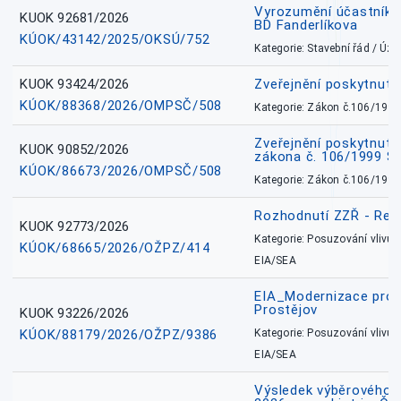
Vyrozumění účastníků
KUOK 92681/2026
BD Fanderlíkova
KÚOK/43142/2025/OKSÚ/752
Kategorie: Stavební řád / Ú
KUOK 93424/2026
Zveřejnění poskytnut
KÚOK/88368/2026/OMPSČ/508
Kategorie: Zákon č.106/1999
Zveřejnění poskytnuté
KUOK 90852/2026
zákona č. 106/1999 Sb
KÚOK/86673/2026/OMPSČ/508
Kategorie: Zákon č.106/1999
Rozhodnutí ZZŘ - Rete
KUOK 92773/2026
Kategorie: Posuzování vlivů n
KÚOK/68665/2026/OŽPZ/414
EIA/SEA
EIA_Modernizace pro
Prostějov
KUOK 93226/2026
KÚOK/88179/2026/OŽPZ/9386
Kategorie: Posuzování vlivů n
EIA/SEA
Výsledek výběrového ří