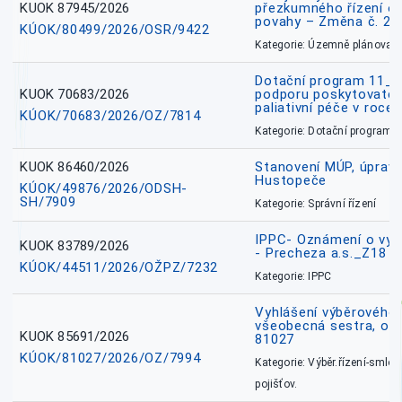
KUOK 87945/2026
přezkumného řízení o
povahy – Změna č. 2 
KÚOK/80499/2026/OSR/9422
Kategorie: Územně plánovac
Dotační program 11_
KUOK 70683/2026
podporu poskytovatel
paliativní péče v roce
KÚOK/70683/2026/OZ/7814
Kategorie: Dotační programy
KUOK 86460/2026
Stanovení MÚP, úprav
Hustopeče
KÚOK/49876/2026/ODSH-
SH/7909
Kategorie: Správní řízení
IPPC- Oznámení o vyd
KUOK 83789/2026
- Precheza a.s._Z18
KÚOK/44511/2026/OŽPZ/7232
Kategorie: IPPC
Vyhlášení výběrového ř
všeobecná sestra, okr
KUOK 85691/2026
81027
KÚOK/81027/2026/OZ/7994
Kategorie: Výběr.řízení-smlou
pojišťov.