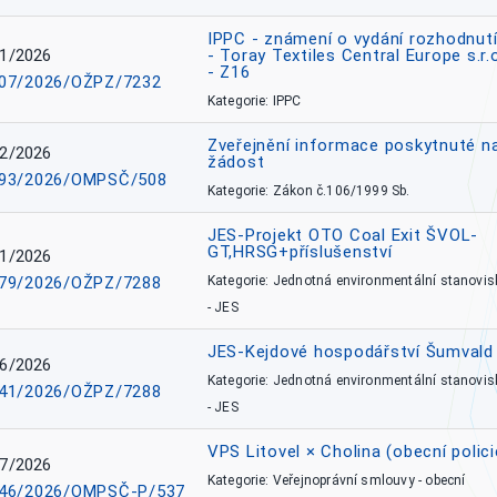
IPPC - známení o vydání rozhodnutí
1/2026
- Toray Textiles Central Europe s.r.
- Z16
07/2026/OŽPZ/7232
Kategorie: IPPC
Zveřejnění informace poskytnuté n
2/2026
žádost
93/2026/OMPSČ/508
Kategorie: Zákon č.106/1999 Sb.
JES-Projekt OTO Coal Exit ŠVOL-
GT,HRSG+příslušenství
1/2026
79/2026/OŽPZ/7288
Kategorie: Jednotná environmentální stanovis
- JES
JES-Kejdové hospodářství Šumvald 
6/2026
Kategorie: Jednotná environmentální stanovis
41/2026/OŽPZ/7288
- JES
VPS Litovel × Cholina (obecní polici
7/2026
Kategorie: Veřejnoprávní smlouvy - obecní
46/2026/OMPSČ-P/537