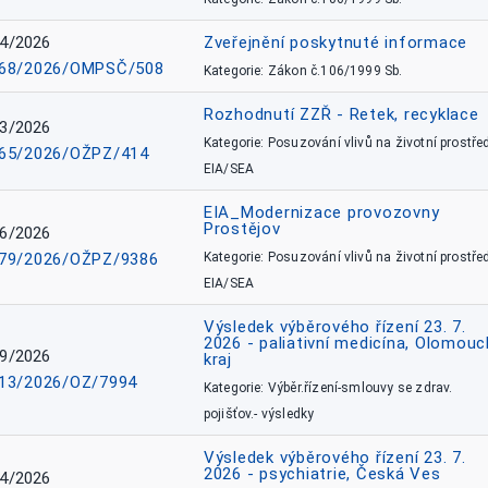
4/2026
Zveřejnění poskytnuté informace
68/2026/OMPSČ/508
Kategorie: Zákon č.106/1999 Sb.
Rozhodnutí ZZŘ - Retek, recyklace
3/2026
Kategorie: Posuzování vlivů na životní prostřed
65/2026/OŽPZ/414
EIA/SEA
EIA_Modernizace provozovny
Prostějov
6/2026
79/2026/OŽPZ/9386
Kategorie: Posuzování vlivů na životní prostřed
EIA/SEA
Výsledek výběrového řízení 23. 7.
2026 - paliativní medicína, Olomouc
9/2026
kraj
13/2026/OZ/7994
Kategorie: Výběr.řízení-smlouvy se zdrav.
pojišťov.- výsledky
Výsledek výběrového řízení 23. 7.
2026 - psychiatrie, Česká Ves
4/2026