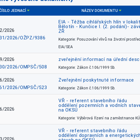
ČÍSLO JEDNACÍ
NÁZEV DOKUMENTU
EIA - Těžba cihlářských hlín v lokali
Bělotín - Kunčice I. (2. podání)- záv
2/2026
ZŘ
31/2026/OŽPZ/9386
Kategorie: Posuzování vlivů na životní prostřed
EIA/SEA
9/2026
zveřejnění informací na úřední des
30/2026/OMPSČ/508
Kategorie: Zákon č.106/1999 Sb.
6/2026
Zveřejnění poskytnuté informace
61/2026/OMPSČ/523
Kategorie: Zákon č.106/1999 Sb.
VŘ - referent stavebního řádu
oddělení pozemních a vodních stav
6/2026
na OKSÚ
Kategorie: Výběrová řízení na zaměstnance KÚ
VŘ - referent stavebního řádu
oddělení dopravních a energetickýc
3/2026