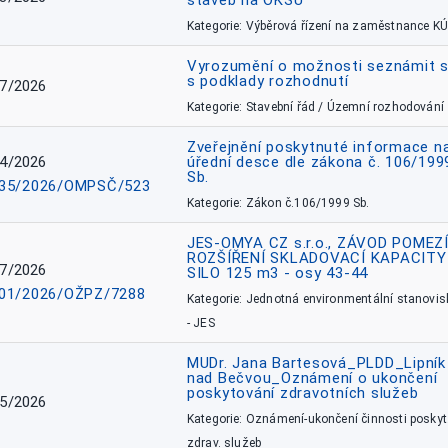
staveb na OKSÚ
Kategorie: Výběrová řízení na zaměstnance KÚ
Vyrozumění o možnosti seznámit 
s podklady rozhodnutí
7/2026
Kategorie: Stavební řád / Územní rozhodování
Zveřejnění poskytnuté informace n
4/2026
úřední desce dle zákona č. 106/199
Sb.
35/2026/OMPSČ/523
Kategorie: Zákon č.106/1999 Sb.
JES-OMYA CZ s.r.o., ZÁVOD POMEZÍ
ROZŠÍŘENÍ SKLADOVACÍ KAPACITY
7/2026
SILO 125 m3 - osy 43-44
01/2026/OŽPZ/7288
Kategorie: Jednotná environmentální stanovis
- JES
MUDr. Jana Bartesová_PLDD_Lipník
nad Bečvou_Oznámení o ukončení
poskytování zdravotních služeb
5/2026
Kategorie: Oznámení-ukončení činnosti poskyt
zdrav. služeb