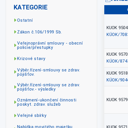
KATEGORIE
Ostatní
KUOK 9504
Zákon č.106/1999 Sb.
KÚOK/708
Veřejnoprávní smlouvy - obecní
policie/přestupky
KUOK 9570
Krizové stavy
KÚOK/874
Výběr.řízení-smlouvy se zdrav.
KUOK 9518
pojišťov.
KÚOK/904
Výběr.řízení-smlouvy se zdrav.
pojišťov.- výsledky
KUOK 9579
Oznámení-ukončení činnosti
poskyt. zdrav. služeb
Veřejné sbírky
Nabídka movitého majetku
KUOK 9571