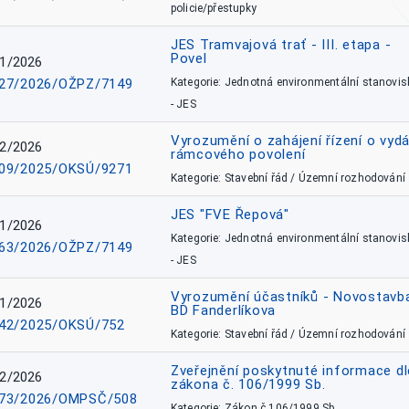
policie/přestupky
JES Tramvajová trať - III. etapa -
Povel
1/2026
27/2026/OŽPZ/7149
Kategorie: Jednotná environmentální stanovis
- JES
Vyrozumění o zahájení řízení o vydá
2/2026
rámcového povolení
09/2025/OKSÚ/9271
Kategorie: Stavební řád / Územní rozhodování
JES "FVE Řepová"
1/2026
Kategorie: Jednotná environmentální stanovis
63/2026/OŽPZ/7149
- JES
Vyrozumění účastníků - Novostavb
1/2026
BD Fanderlíkova
42/2025/OKSÚ/752
Kategorie: Stavební řád / Územní rozhodování
Zveřejnění poskytnuté informace dl
2/2026
zákona č. 106/1999 Sb.
73/2026/OMPSČ/508
Kategorie: Zákon č.106/1999 Sb.