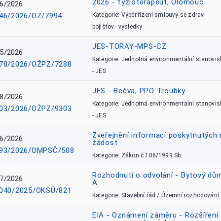
2026 - fyzioterapeut, Olomouc
6/2026
46/2026/OZ/7994
Kategorie: Výběr.řízení-smlouvy se zdrav.
pojišťov.- výsledky
JES-TORAY-MPS-CZ
5/2026
Kategorie: Jednotná environmentální stanovis
78/2026/OŽPZ/7288
- JES
JES - Bečva, PPO Troubky
8/2026
Kategorie: Jednotná environmentální stanovis
03/2026/OŽPZ/9303
- JES
Zveřejnění informací poskytnutých 
6/2026
žádost
93/2026/OMPSČ/508
Kategorie: Zákon č.106/1999 Sb.
Rozhodnutí o odvolání - Bytový dů
7/2026
A
040/2025/OKSÚ/821
Kategorie: Stavební řád / Územní rozhodování
EIA - Oznámení záměru - Rozšíření