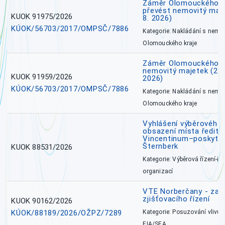
Záměr Olomouckého kr
převést nemovitý majet
KUOK 91975/2026
8. 2026)
KÚOK/56703/2017/OMPSČ/7886
Kategorie: Nakládání s nem
Olomouckého kraje
Záměr Olomouckého k
nemovitý majetek (27. 7
KUOK 91959/2026
2026)
KÚOK/56703/2017/OMPSČ/7886
Kategorie: Nakládání s nem
Olomouckého kraje
Vyhlášení výběrového 
obsazení místa ředite
Vincentinum–poskytova
Šternberk
KUOK 88531/2026
Kategorie: Výběrová řízení-ře
organizací
VTE Norberčany - zahá
zjišťovacího řízení
KUOK 90162/2026
KÚOK/88189/2026/OŽPZ/7289
Kategorie: Posuzování vlivů n
EIA/SEA