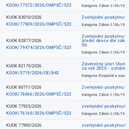
KÚOK/77572/2026/OMPSČ/523
Kategorie: Zákon č.106/1999
KUOK 83010/2026
Zveřejnění poskytnut
KÚOK/77909/2026/OMPSČ/523
Kategorie: Zákon č.106/1999
Zveřejnění poskytnuté
KUOK 82877/2026
úřední desce dle záko
Sb.
KÚOK/79474/2026/OMPSČ/523
Kategorie: Zákon č.106/1999
Závěrečný účet Olomo
KUOK 82175/2026
za rok 2025 - oznámen
KÚOK/5719/2026/OE/842
Kategorie: Rozpočet a souvis
KUOK 80711/2026
Zveřejnění poskytnut
KÚOK/76066/2026/OMPSČ/523
Kategorie: Zákon č.106/1999
KUOK 77925/2026
zveřejnění poskytnuté
KÚOK/76160/2026/OMPSČ/523
Kategorie: Zákon č.106/1999
KUOK 77900/2026
zveřejnění poskytnuté