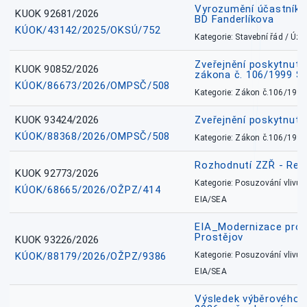
Vyrozumění účastníků
KUOK 92681/2026
BD Fanderlíkova
KÚOK/43142/2025/OKSÚ/752
Kategorie: Stavební řád / Ú
Zveřejnění poskytnuté
KUOK 90852/2026
zákona č. 106/1999 Sb
KÚOK/86673/2026/OMPSČ/508
Kategorie: Zákon č.106/1999
KUOK 93424/2026
Zveřejnění poskytnut
KÚOK/88368/2026/OMPSČ/508
Kategorie: Zákon č.106/1999
Rozhodnutí ZZŘ - Rete
KUOK 92773/2026
Kategorie: Posuzování vlivů n
KÚOK/68665/2026/OŽPZ/414
EIA/SEA
EIA_Modernizace pro
Prostějov
KUOK 93226/2026
KÚOK/88179/2026/OŽPZ/9386
Kategorie: Posuzování vlivů n
EIA/SEA
Výsledek výběrového ří