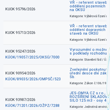
VŘ - referent stavebn
oddělení pozemních a
KUOK 95796/2026
na OKSÚ
Kategorie: Výběrová řízení 
VŘ - referent stavebn
oddělení dopravních a
KUOK 95713/2026
staveb na OKSÚ
Kategorie: Výběrová řízení 
Vyrozumění o možnos
KUOK 95247/2026
s podklady rozhodnutí
KÚOK/19057/2025/OKSÚ/7000
Kategorie: Stavební řád / Ú
Zveřejnění poskytnuté
KUOK 90954/2026
úřední desce dle záko
Sb.
KÚOK/89035/2026/OMPSČ/523
Kategorie: Zákon č.106/1999
JES-OMYA CZ s.r.o., 
ROZŠÍŘENÍ SKLADOVA
KUOK 93987/2026
SILO 125 m3 - osy 43
KÚOK/71201/2026/OŽPZ/7288
Kategorie: Jednotná environ