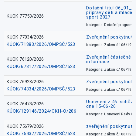
Dotační titul 06_01_
přípravy dětí a mládež
KUOK 77753/2026
sport 2027
Kategorie: Dotační programy
KUOK 77034/2026
Zveřejnění poskytnut
KÚOK/71883/2026/OMPSČ/523
Kategorie: Zákon č.106/1999
Zveřejnění částečně 
KUOK 76120/2026
informace
KÚOK/67317/2026/OMPSČ/523
Kategorie: Zákon č.106/1999
KUOK 76923/2026
Zveřejnění poskytnuté
KÚOK/74334/2026/OMPSČ/523
Kategorie: Zákon č.106/1999
Usnesení z 46. schůz
KUOK 76478/2026
dne 15-06-26
KÚOK/129146/2024/OKH-O/286
Kategorie: Usnesení Rady O
KUOK 75679/2026
zveřejnění poskytnuté
KÚOK/75437/2026/OMPSČ/523
Kategorie: Zákon č.106/1999