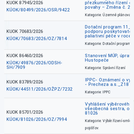
KUOK 87945/2026
přezkumného řízení o
povahy – Změna č. 2 
KÚOK/80499/2026/OSR/9422
Kategorie: Územně plánovac
Dotační program 11_
KUOK 70683/2026
podporu poskytovatel
paliativní péče v roce
KÚOK/70683/2026/OZ/7814
Kategorie: Dotační programy
KUOK 86460/2026
Stanovení MÚP, úprav
Hustopeče
KÚOK/49876/2026/ODSH-
SH/7909
Kategorie: Správní řízení
IPPC- Oznámení o vyd
KUOK 83789/2026
- Precheza a.s._Z18
KÚOK/44511/2026/OŽPZ/7232
Kategorie: IPPC
Vyhlášení výběrového ř
všeobecná sestra, okr
KUOK 85701/2026
81026
KÚOK/81026/2026/OZ/7994
Kategorie: Výběr.řízení-smlou
pojišťov.