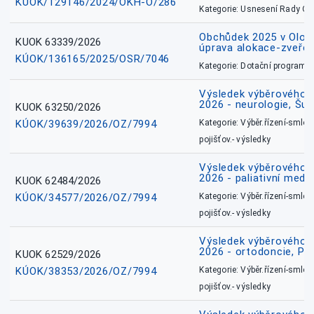
KÚOK/129146/2024/OKH-O/286
Kategorie: Usnesení Rady O
Obchůdek 2025 v Olom
KUOK 63339/2026
úprava alokace-zveřej
KÚOK/136165/2025/OSR/7046
Kategorie: Dotační programy
Výsledek výběrového ří
2026 - neurologie, Šu
KUOK 63250/2026
KÚOK/39639/2026/OZ/7994
Kategorie: Výběr.řízení-smlou
pojišťov.- výsledky
Výsledek výběrového ří
2026 - paliativní medic
KUOK 62484/2026
KÚOK/34577/2026/OZ/7994
Kategorie: Výběr.řízení-smlou
pojišťov.- výsledky
Výsledek výběrového ří
2026 - ortodoncie, Př
KUOK 62529/2026
KÚOK/38353/2026/OZ/7994
Kategorie: Výběr.řízení-smlou
pojišťov.- výsledky