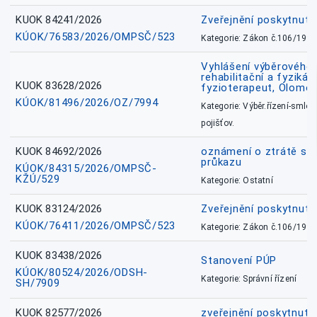
KUOK 84241/2026
Zveřejnění poskytnut
KÚOK/76583/2026/OMPSČ/523
Kategorie: Zákon č.106/1999
Vyhlášení výběrového ř
rehabilitační a fyzikál
KUOK 83628/2026
fyzioterapeut, Olomo
KÚOK/81496/2026/OZ/7994
Kategorie: Výběr.řízení-smlou
pojišťov.
KUOK 84692/2026
oznámení o ztrátě sl
průkazu
KÚOK/84315/2026/OMPSČ-
KŽÚ/529
Kategorie: Ostatní
KUOK 83124/2026
Zveřejnění poskytnut
KÚOK/76411/2026/OMPSČ/523
Kategorie: Zákon č.106/1999
KUOK 83438/2026
Stanovení PÚP
KÚOK/80524/2026/ODSH-
Kategorie: Správní řízení
SH/7909
KUOK 82577/2026
zveřejnění poskytnuté