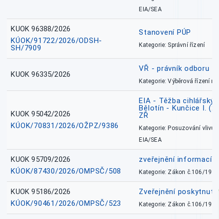
EIA/SEA
KUOK 96388/2026
Stanovení PÚP
KÚOK/91722/2026/ODSH-
Kategorie: Správní řízení
SH/7909
VŘ - právník odboru zd
KUOK 96335/2026
Kategorie: Výběrová řízení 
EIA - Těžba cihlářských
Bělotín - Kunčice I. (2
KUOK 95042/2026
ZŘ
KÚOK/70831/2026/OŽPZ/9386
Kategorie: Posuzování vlivů n
EIA/SEA
KUOK 95709/2026
zveřejnění informací 
KÚOK/87430/2026/OMPSČ/508
Kategorie: Zákon č.106/1999
KUOK 95186/2026
Zveřejnění poskytnut
KÚOK/90461/2026/OMPSČ/523
Kategorie: Zákon č.106/1999