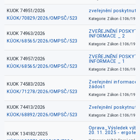
KUOK 74951/2026
zveřejnění poskytnuté
KÚOK/70829/2026/OMPSČ/523
Kategorie: Zákon č.106/1999
ZVEŘEJNĚNÍ POSKYT
KUOK 74963/2026
INFORMACE _ 2
KÚOK/68565/2026/OMPSČ/523
Kategorie: Zákon č.106/1999
ZVEŘEJNĚNÍ POSKYT
KUOK 74957/2026
INFORMACE _ 1
KÚOK/68565/2026/OMPSČ/523
Kategorie: Zákon č.106/1999
Zveřejnění informace 
KUOK 74583/2026
žádost
KÚOK/71278/2026/OMPSČ/523
Kategorie: Zákon č.106/1999
KUOK 74413/2026
Zveřejnění poskytnut
KÚOK/68892/2026/OMPSČ/523
Kategorie: Zákon č.106/1999
Oprava_Výsledek výbě
20. 11. 2025 - ergote
KUOK 134182/2025