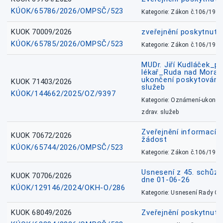
KÚOK/65786/2026/OMPSČ/523
Kategorie: Zákon č.106/1999
KUOK 70009/2026
zveřejnění poskytnuté
KÚOK/65785/2026/OMPSČ/523
Kategorie: Zákon č.106/1999
MUDr. Jiří Kudláček_pr
lékař_Ruda nad Mora
ukončení poskytování 
KUOK 71403/2026
služeb
KÚOK/144662/2025/OZ/9397
Kategorie: Oznámení-ukončen
zdrav. služeb
Zveřejnění informací 
KUOK 70672/2026
žádost
KÚOK/65744/2026/OMPSČ/523
Kategorie: Zákon č.106/1999
Usnesení z 45. schůz
KUOK 70706/2026
dne 01-06-26
KÚOK/129146/2024/OKH-O/286
Kategorie: Usnesení Rady O
KUOK 68049/2026
Zveřejnění poskytnutý