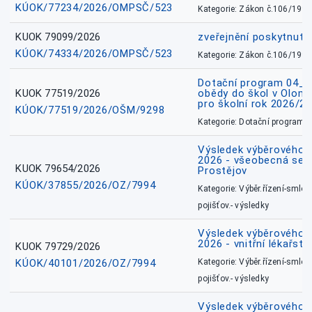
KÚOK/77234/2026/OMPSČ/523
Kategorie: Zákon č.106/1999
KUOK 79099/2026
zveřejnění poskytnuté
KÚOK/74334/2026/OMPSČ/523
Kategorie: Zákon č.106/1999
Dotační program 04_0
KUOK 77519/2026
obědy do škol v Olomo
pro školní rok 2026/2
KÚOK/77519/2026/OŠM/9298
Kategorie: Dotační programy
Výsledek výběrového ří
2026 - všeobecná sest
KUOK 79654/2026
Prostějov
KÚOK/37855/2026/OZ/7994
Kategorie: Výběr.řízení-smlou
pojišťov.- výsledky
Výsledek výběrového ří
2026 - vnitřní lékařstv
KUOK 79729/2026
KÚOK/40101/2026/OZ/7994
Kategorie: Výběr.řízení-smlou
pojišťov.- výsledky
Výsledek výběrového ří