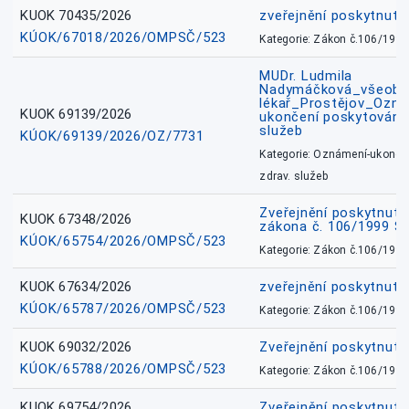
KUOK 70435/2026
zveřejnění poskytnuté
KÚOK/67018/2026/OMPSČ/523
Kategorie: Zákon č.106/1999
MUDr. Ludmila
Nadymáčková_všeobec
lékař_Prostějov_Ozná
KUOK 69139/2026
ukončení poskytování 
služeb
KÚOK/69139/2026/OZ/7731
Kategorie: Oznámení-ukončen
zdrav. služeb
Zveřejnění poskytnuté
KUOK 67348/2026
zákona č. 106/1999 Sb
KÚOK/65754/2026/OMPSČ/523
Kategorie: Zákon č.106/1999
KUOK 67634/2026
zveřejnění poskytnuté
KÚOK/65787/2026/OMPSČ/523
Kategorie: Zákon č.106/1999
KUOK 69032/2026
Zveřejnění poskytnut
KÚOK/65788/2026/OMPSČ/523
Kategorie: Zákon č.106/1999
KUOK 69754/2026
Zveřejnění poskytnut