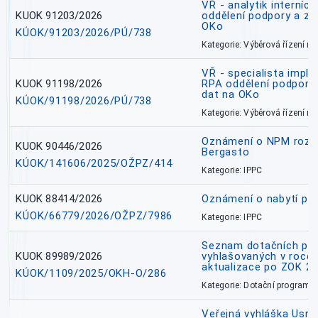
VŘ - analytik interníc
KUOK 91203/2026
oddělení podpory a zp
OKo
KÚOK/91203/2026/PÚ/738
Kategorie: Výběrová řízení 
VŘ - specialista impl
KUOK 91198/2026
RPA oddělení podpory 
dat na OKo
KÚOK/91198/2026/PÚ/738
Kategorie: Výběrová řízení 
Oznámení o NPM rozh
KUOK 90446/2026
Bergasto
KÚOK/141606/2025/OŽPZ/414
Kategorie: IPPC
KUOK 88414/2026
Oznámení o nabytí prá
KÚOK/66779/2026/OŽPZ/7986
Kategorie: IPPC
Seznam dotačních pr
KUOK 89989/2026
vyhlašovaných v roce 
aktualizace po ZOK 22
KÚOK/1109/2025/OKH-O/286
Kategorie: Dotační programy
Veřejná vyhláška Usne