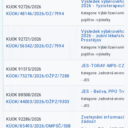
Výsledek výběrového ří
2026 - fyzioterapeut,
KUOK 92726/2026
KÚOK/48146/2026/OZ/7994
Kategorie: Výběr.řízení-smlou
pojišťov.- výsledky
Výsledek výběrového ří
2026 - zubní lékařství,
KUOK 92721/2026
Prostějov
KÚOK/56542/2026/OZ/7994
Kategorie: Výběr.řízení-smlou
pojišťov.- výsledky
JES-TORAY-MPS-CZ
KUOK 91515/2026
Kategorie: Jednotná environ
KÚOK/75278/2026/OŽPZ/7288
- JES
JES - Bečva, PPO Tro
KUOK 88508/2026
Kategorie: Jednotná environ
KÚOK/44003/2026/OŽPZ/9303
- JES
Zveřejnění informací 
KUOK 92286/2026
žádost
KÚOK/85493/2026/OMPSČ/508