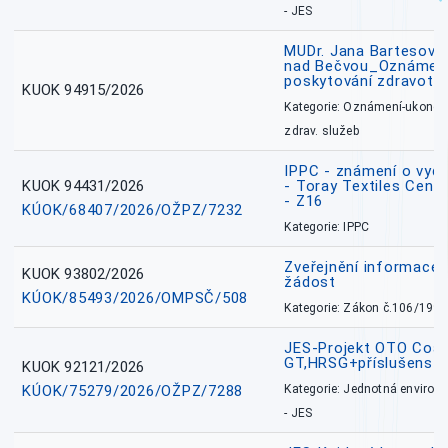
- JES
MUDr. Jana Bartesová
nad Bečvou_Oznámení
poskytování zdravotní
KUOK 94915/2026
Kategorie: Oznámení-ukončen
zdrav. služeb
IPPC - známení o vydá
KUOK 94431/2026
- Toray Textiles Centra
- Z16
KÚOK/68407/2026/OŽPZ/7232
Kategorie: IPPC
Zveřejnění informace 
KUOK 93802/2026
žádost
KÚOK/85493/2026/OMPSČ/508
Kategorie: Zákon č.106/1999
JES-Projekt OTO Coal
GT,HRSG+příslušenstv
KUOK 92121/2026
KÚOK/75279/2026/OŽPZ/7288
Kategorie: Jednotná environ
- JES