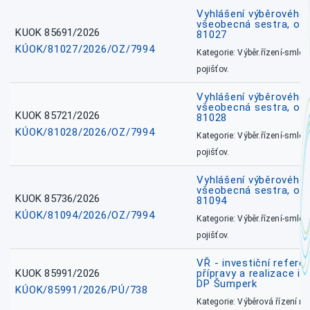
Vyhlášení výběrového ř
všeobecná sestra, okr
KUOK 85691/2026
81027
KÚOK/81027/2026/OZ/7994
Kategorie: Výběr.řízení-smlou
pojišťov.
Vyhlášení výběrového ř
všeobecná sestra, okr
KUOK 85721/2026
81028
KÚOK/81028/2026/OZ/7994
Kategorie: Výběr.řízení-smlou
pojišťov.
Vyhlášení výběrového ř
všeobecná sestra, ok
KUOK 85736/2026
81094
KÚOK/81094/2026/OZ/7994
Kategorie: Výběr.řízení-smlou
pojišťov.
VŘ - investiční refere
KUOK 85991/2026
přípravy a realizace in
DP Šumperk
KÚOK/85991/2026/PÚ/738
Kategorie: Výběrová řízení 