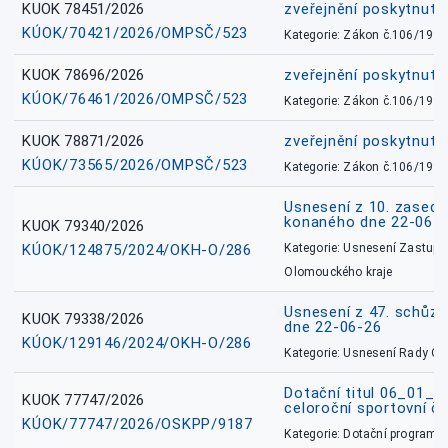
KUOK 78451/2026
zveřejnění poskytnuté
KÚOK/70421/2026/OMPSČ/523
Kategorie: Zákon č.106/1999
KUOK 78696/2026
zveřejnění poskytnuté
KÚOK/76461/2026/OMPSČ/523
Kategorie: Zákon č.106/1999
KUOK 78871/2026
zveřejnění poskytnuté
KÚOK/73565/2026/OMPSČ/523
Kategorie: Zákon č.106/1999
Usnesení z 10. zasedá
konaného dne 22-06-
KUOK 79340/2026
KÚOK/124875/2024/OKH-O/286
Kategorie: Usnesení Zastupit
Olomouckého kraje
Usnesení z 47. schůz
KUOK 79338/2026
dne 22-06-26
KÚOK/129146/2024/OKH-O/286
Kategorie: Usnesení Rady O
Dotační titul 06_01_
KUOK 77747/2026
celoroční sportovní č
KÚOK/77747/2026/OSKPP/9187
Kategorie: Dotační programy