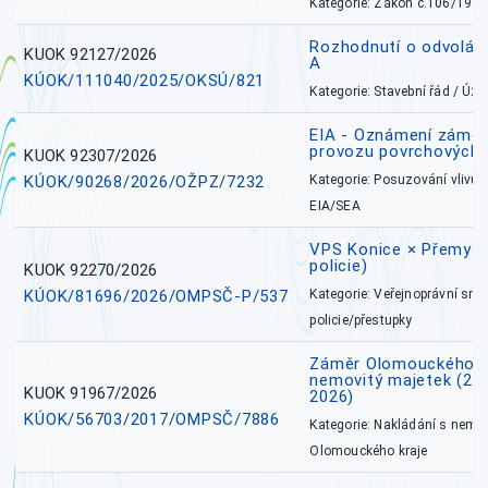
Kategorie: Zákon č.106/1999
Rozhodnutí o odvolán
KUOK 92127/2026
A
KÚOK/111040/2025/OKSÚ/821
Kategorie: Stavební řád / Ú
EIA - Oznámení záměru
provozu povrchových 
KUOK 92307/2026
KÚOK/90268/2026/OŽPZ/7232
Kategorie: Posuzování vlivů n
EIA/SEA
VPS Konice × Přemysl
policie)
KUOK 92270/2026
KÚOK/81696/2026/OMPSČ-P/537
Kategorie: Veřejnoprávní sml
policie/přestupky
Záměr Olomouckého k
nemovitý majetek (27. 7
KUOK 91967/2026
2026)
KÚOK/56703/2017/OMPSČ/7886
Kategorie: Nakládání s nem
Olomouckého kraje