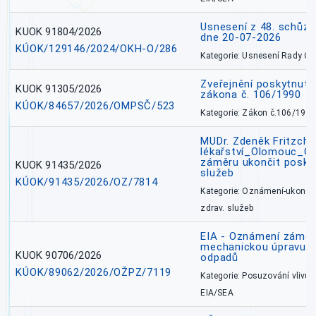
Usnesení z 48. schůz
KUOK 91804/2026
dne 20-07-2026
KÚOK/129146/2024/OKH-O/286
Kategorie: Usnesení Rady O
Zveřejnění poskytnutí
KUOK 91305/2026
zákona č. 106/1990
KÚOK/84657/2026/OMPSČ/523
Kategorie: Zákon č.106/1999
MUDr. Zdeněk Fritzch_
lékařství_Olomouc_O
záměru ukončit poskyt
KUOK 91435/2026
služeb
KÚOK/91435/2026/OZ/7814
Kategorie: Oznámení-ukončen
zdrav. služeb
EIA - Oznámení záměru
mechanickou úpravu a 
KUOK 90706/2026
odpadů
KÚOK/89062/2026/OŽPZ/7119
Kategorie: Posuzování vlivů n
EIA/SEA