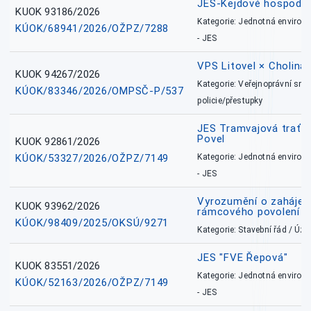
JES-Kejdové hospodářs
KUOK 93186/2026
Kategorie: Jednotná environ
KÚOK/68941/2026/OŽPZ/7288
- JES
VPS Litovel × Cholina 
KUOK 94267/2026
Kategorie: Veřejnoprávní sml
KÚOK/83346/2026/OMPSČ-P/537
policie/přestupky
JES Tramvajová trať - I
Povel
KUOK 92861/2026
KÚOK/53327/2026/OŽPZ/7149
Kategorie: Jednotná environ
- JES
Vyrozumění o zahájení 
KUOK 93962/2026
rámcového povolení
KÚOK/98409/2025/OKSÚ/9271
Kategorie: Stavební řád / Ú
JES "FVE Řepová"
KUOK 83551/2026
Kategorie: Jednotná environ
KÚOK/52163/2026/OŽPZ/7149
- JES