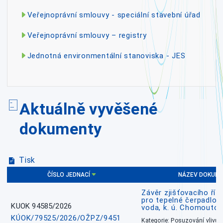
Veřejnoprávní smlouvy - speciální stavební úřad
Veřejnoprávní smlouvy – registry
Jednotná environmentální stanoviska - JES
Aktuálně vyvěšené
dokumenty
Tisk
ČÍSLO JEDNACÍ
NÁZEV DOKUM
Závěr zjišťovacího říz
pro tepelné čerpadlo
KUOK 94585/2026
voda, k. ú. Chomoutov
KÚOK/79525/2026/OŽPZ/9451
Kategorie: Posuzování vlivů n