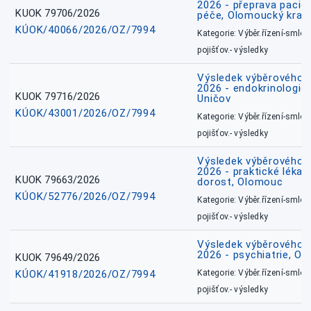
2026 - přeprava pacie
KUOK 79706/2026
péče, Olomoucký kraj
KÚOK/40066/2026/OZ/7994
Kategorie: Výběr.řízení-smlou
pojišťov.- výsledky
Výsledek výběrového ří
2026 - endokrinologie 
KUOK 79716/2026
Uničov
KÚOK/43001/2026/OZ/7994
Kategorie: Výběr.řízení-smlou
pojišťov.- výsledky
Výsledek výběrového ří
2026 - praktické lékařs
KUOK 79663/2026
dorost, Olomouc
KÚOK/52776/2026/OZ/7994
Kategorie: Výběr.řízení-smlou
pojišťov.- výsledky
Výsledek výběrového ří
2026 - psychiatrie, O
KUOK 79649/2026
KÚOK/41918/2026/OZ/7994
Kategorie: Výběr.řízení-smlou
pojišťov.- výsledky