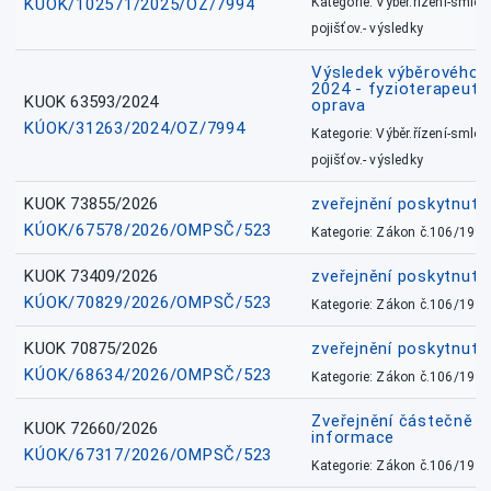
KÚOK/102571/2025/OZ/7994
Kategorie: Výběr.řízení-smlou
pojišťov.- výsledky
Výsledek výběrového ří
2024 - fyzioterapeut, 
KUOK 63593/2024
oprava
KÚOK/31263/2024/OZ/7994
Kategorie: Výběr.řízení-smlou
pojišťov.- výsledky
KUOK 73855/2026
zveřejnění poskytnuté
KÚOK/67578/2026/OMPSČ/523
Kategorie: Zákon č.106/1999
KUOK 73409/2026
zveřejnění poskytnuté
KÚOK/70829/2026/OMPSČ/523
Kategorie: Zákon č.106/1999
KUOK 70875/2026
zveřejnění poskytnuté
KÚOK/68634/2026/OMPSČ/523
Kategorie: Zákon č.106/1999
Zveřejnění částečně 
KUOK 72660/2026
informace
KÚOK/67317/2026/OMPSČ/523
Kategorie: Zákon č.106/1999