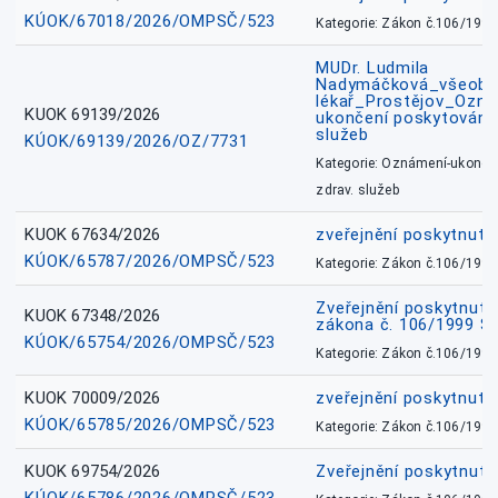
KÚOK/67018/2026/OMPSČ/523
Kategorie: Zákon č.106/1999
MUDr. Ludmila
Nadymáčková_všeobec
lékař_Prostějov_Ozná
KUOK 69139/2026
ukončení poskytování 
služeb
KÚOK/69139/2026/OZ/7731
Kategorie: Oznámení-ukončen
zdrav. služeb
KUOK 67634/2026
zveřejnění poskytnuté
KÚOK/65787/2026/OMPSČ/523
Kategorie: Zákon č.106/1999
Zveřejnění poskytnuté
KUOK 67348/2026
zákona č. 106/1999 Sb
KÚOK/65754/2026/OMPSČ/523
Kategorie: Zákon č.106/1999
KUOK 70009/2026
zveřejnění poskytnuté
KÚOK/65785/2026/OMPSČ/523
Kategorie: Zákon č.106/1999
KUOK 69754/2026
Zveřejnění poskytnut