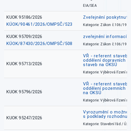
EIA/SEA
KUOK 95186/2026
Zveřejnění poskytnut
KÚOK/90461/2026/OMPSČ/523
Kategorie: Zákon č.106/1999
KUOK 95709/2026
zveřejnění informací 
KÚOK/87430/2026/OMPSČ/508
Kategorie: Zákon č.106/1999
VŘ - referent stavebn
oddělení dopravních a
KUOK 95713/2026
staveb na OKSÚ
Kategorie: Výběrová řízení 
VŘ - referent stavebn
oddělení pozemních a
KUOK 95796/2026
na OKSÚ
Kategorie: Výběrová řízení 
Vyrozumění o možnos
s podklady rozhodnutí
KUOK 95247/2026
Kategorie: Stavební řád / Ú