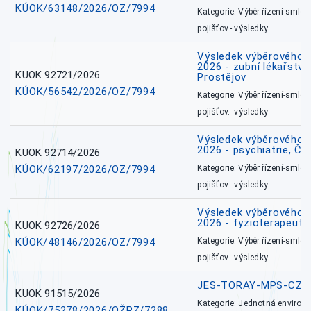
KÚOK/63148/2026/OZ/7994
Kategorie: Výběr.řízení-smlou
pojišťov.- výsledky
Výsledek výběrového ří
2026 - zubní lékařství,
KUOK 92721/2026
Prostějov
KÚOK/56542/2026/OZ/7994
Kategorie: Výběr.řízení-smlou
pojišťov.- výsledky
Výsledek výběrového ří
2026 - psychiatrie, Č
KUOK 92714/2026
KÚOK/62197/2026/OZ/7994
Kategorie: Výběr.řízení-smlou
pojišťov.- výsledky
Výsledek výběrového ří
2026 - fyzioterapeut,
KUOK 92726/2026
KÚOK/48146/2026/OZ/7994
Kategorie: Výběr.řízení-smlou
pojišťov.- výsledky
JES-TORAY-MPS-CZ
KUOK 91515/2026
Kategorie: Jednotná environ
KÚOK/75278/2026/OŽPZ/7288