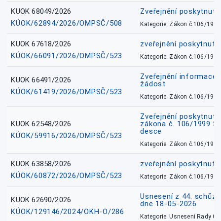
KUOK 68049/2026
Zveřejnění poskytnutý
KÚOK/62894/2026/OMPSČ/508
Kategorie: Zákon č.106/1999
KUOK 67618/2026
zveřejnění poskytnuté
KÚOK/66091/2026/OMPSČ/523
Kategorie: Zákon č.106/1999
Zveřejnění informace 
KUOK 66491/2026
žádost
KÚOK/61419/2026/OMPSČ/523
Kategorie: Zákon č.106/1999
Zveřejnění poskytnuté
KUOK 62548/2026
zákona č. 106/1999 Sb.
desce
KÚOK/59916/2026/OMPSČ/523
Kategorie: Zákon č.106/1999
KUOK 63858/2026
zveřejnění poskytnuté
KÚOK/60872/2026/OMPSČ/523
Kategorie: Zákon č.106/1999
Usnesení z 44. schůz
KUOK 62690/2026
dne 18-05-2026
KÚOK/129146/2024/OKH-O/286
Kategorie: Usnesení Rady O