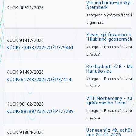
Vincentinum–poskytova
Šternberk
KUOK 88531/2026
Kategorie: Výběrová řízení-ře
organizací
Závěr zjišťovacího ří
"Hlubinné geotermální
KUOK 91417/2026
KÚOK/73438/2026/OŽPZ/9451
Kategorie: Posuzování vlivů n
EIA/SEA
Rozhodnutí ZZŘ - Mobi
Hanušovice
KUOK 91493/2026
KÚOK/61748/2026/OŽPZ/414
Kategorie: Posuzování vlivů n
EIA/SEA
VTE Norberčany - zahá
zjišťovacího řízení
KUOK 90162/2026
KÚOK/88189/2026/OŽPZ/7289
Kategorie: Posuzování vlivů n
EIA/SEA
Usnesení z 48. schůz
KUOK 91804/2026
dne 20-07-2026