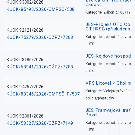
Zveřejnění informace 
KUOK 93802/2026
žádost
KÚOK/85493/2026/OMPSČ/508
Kategorie: Zákon č.106/1999
JES-Projekt OTO Coal
GT,HRSG+příslušenstv
KUOK 92121/2026
KÚOK/75279/2026/OŽPZ/7288
Kategorie: Jednotná environ
- JES
JES-Kejdové hospodářs
KUOK 93186/2026
Kategorie: Jednotná environ
KÚOK/68941/2026/OŽPZ/7288
- JES
VPS Litovel × Cholina 
KUOK 94267/2026
Kategorie: Veřejnoprávní sml
KÚOK/83346/2026/OMPSČ-P/537
policie/přestupky
JES Tramvajová trať - I
Povel
KUOK 92861/2026
KÚOK/53327/2026/OŽPZ/7149
Kategorie: Jednotná environ
- JES