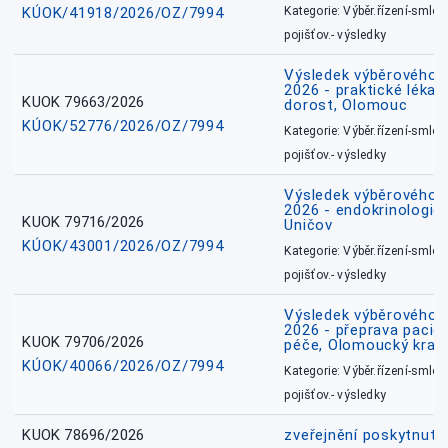
KÚOK/41918/2026/OZ/7994
Kategorie: Výběr.řízení-smlou
pojišťov.- výsledky
Výsledek výběrového ří
2026 - praktické lékařs
KUOK 79663/2026
dorost, Olomouc
KÚOK/52776/2026/OZ/7994
Kategorie: Výběr.řízení-smlou
pojišťov.- výsledky
Výsledek výběrového ří
2026 - endokrinologie 
KUOK 79716/2026
Uničov
KÚOK/43001/2026/OZ/7994
Kategorie: Výběr.řízení-smlou
pojišťov.- výsledky
Výsledek výběrového ří
2026 - přeprava pacie
KUOK 79706/2026
péče, Olomoucký kraj
KÚOK/40066/2026/OZ/7994
Kategorie: Výběr.řízení-smlou
pojišťov.- výsledky
KUOK 78696/2026
zveřejnění poskytnuté