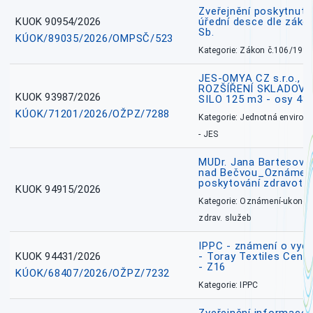
Zveřejnění poskytnuté
KUOK 90954/2026
úřední desce dle záko
Sb.
KÚOK/89035/2026/OMPSČ/523
Kategorie: Zákon č.106/1999
JES-OMYA CZ s.r.o., 
ROZŠÍŘENÍ SKLADOVA
KUOK 93987/2026
SILO 125 m3 - osy 43
KÚOK/71201/2026/OŽPZ/7288
Kategorie: Jednotná environ
- JES
MUDr. Jana Bartesová
nad Bečvou_Oznámení
poskytování zdravotní
KUOK 94915/2026
Kategorie: Oznámení-ukončen
zdrav. služeb
IPPC - známení o vydá
KUOK 94431/2026
- Toray Textiles Centra
- Z16
KÚOK/68407/2026/OŽPZ/7232
Kategorie: IPPC