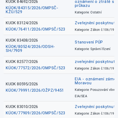
KUOK 84692/2026
oznámení o ztrátě sl
průkazu
KÚOK/84315/2026/OMPSČ-
KŽÚ/529
Kategorie: Ostatní
KUOK 83124/2026
Zveřejnění poskytnut
KÚOK/76411/2026/OMPSČ/523
Kategorie: Zákon č.106/1999
KUOK 83438/2026
Stanovení PÚP
KÚOK/80524/2026/ODSH-
Kategorie: Správní řízení
SH/7909
KUOK 82577/2026
zveřejnění poskytnuté
KÚOK/77572/2026/OMPSČ/523
Kategorie: Zákon č.106/1999
EIA - oznámení záměr
Moravou
KUOK 80595/2026
KÚOK/79991/2026/OŽPZ/9451
Kategorie: Posuzování vlivů n
EIA/SEA
KUOK 83010/2026
Zveřejnění poskytnut
KÚOK/77909/2026/OMPSČ/523
Kategorie: Zákon č.106/1999