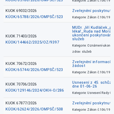
KÚOK/65786/2026/OMPSČ/523
Kategorie: Zákon č.106/1999
KUOK 69032/2026
Zveřejnění poskytnut
KÚOK/65788/2026/OMPSČ/523
Kategorie: Zákon č.106/1999
MUDr. Jiří Kudláček_pr
lékař_Ruda nad Mora
ukončení poskytování 
KUOK 71403/2026
služeb
KÚOK/144662/2025/OZ/9397
Kategorie: Oznámení-ukončen
zdrav. služeb
Zveřejnění informací 
KUOK 70672/2026
žádost
KÚOK/65744/2026/OMPSČ/523
Kategorie: Zákon č.106/1999
Usnesení z 45. schůz
KUOK 70706/2026
dne 01-06-26
KÚOK/129146/2024/OKH-O/286
Kategorie: Usnesení Rady O
KUOK 67877/2026
Zveřejnění poskytnut
KÚOK/62624/2026/OMPSČ/508
Kategorie: Zákon č.106/1999