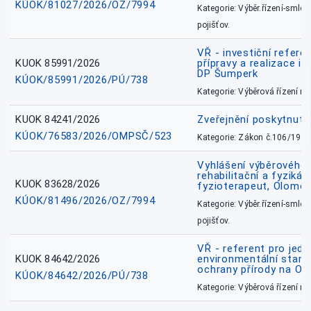
KÚOK/81027/2026/OZ/7994
Kategorie: Výběr.řízení-smlou
pojišťov.
VŘ - investiční refere
KUOK 85991/2026
přípravy a realizace in
DP Šumperk
KÚOK/85991/2026/PÚ/738
Kategorie: Výběrová řízení 
KUOK 84241/2026
Zveřejnění poskytnut
KÚOK/76583/2026/OMPSČ/523
Kategorie: Zákon č.106/1999
Vyhlášení výběrového ř
rehabilitační a fyzikál
KUOK 83628/2026
fyzioterapeut, Olomo
KÚOK/81496/2026/OZ/7994
Kategorie: Výběr.řízení-smlou
pojišťov.
VŘ - referent pro jed
KUOK 84642/2026
environmentální stano
ochrany přírody na O
KÚOK/84642/2026/PÚ/738
Kategorie: Výběrová řízení 