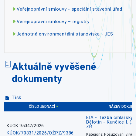
Veřejnoprávní smlouvy - speciální stavební úřad
Veřejnoprávní smlouvy – registry
Jednotná environmentální stanoviska - JES
Aktuálně vyvěšené
dokumenty
Tisk
ČÍSLO JEDNACÍ
NÁZEV DOKUM
EIA - Těžba cihlářských
Bělotín - Kunčice I. (2
KUOK 95042/2026
ZŘ
KÚOK/70831/2026/OŽPZ/9386
Kategorie: Posuzování vlivů n