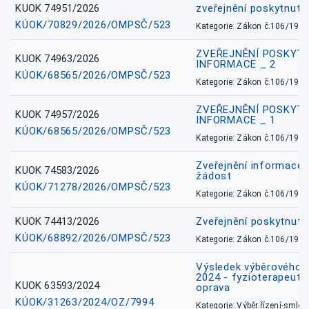
KUOK 74951/2026
zveřejnění poskytnuté
KÚOK/70829/2026/OMPSČ/523
Kategorie: Zákon č.106/1999
ZVEŘEJNĚNÍ POSKYT
KUOK 74963/2026
INFORMACE _ 2
KÚOK/68565/2026/OMPSČ/523
Kategorie: Zákon č.106/1999
ZVEŘEJNĚNÍ POSKYT
KUOK 74957/2026
INFORMACE _ 1
KÚOK/68565/2026/OMPSČ/523
Kategorie: Zákon č.106/1999
Zveřejnění informace 
KUOK 74583/2026
žádost
KÚOK/71278/2026/OMPSČ/523
Kategorie: Zákon č.106/1999
KUOK 74413/2026
Zveřejnění poskytnut
KÚOK/68892/2026/OMPSČ/523
Kategorie: Zákon č.106/1999
Výsledek výběrového ří
2024 - fyzioterapeut, 
KUOK 63593/2024
oprava
KÚOK/31263/2024/OZ/7994
Kategorie: Výběr.řízení-smlou