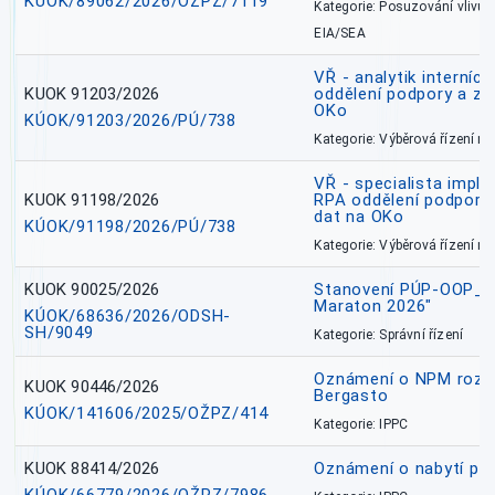
KÚOK/89062/2026/OŽPZ/7119
Kategorie: Posuzování vlivů n
EIA/SEA
VŘ - analytik interníc
KUOK 91203/2026
oddělení podpory a zp
OKo
KÚOK/91203/2026/PÚ/738
Kategorie: Výběrová řízení 
VŘ - specialista impl
KUOK 91198/2026
RPA oddělení podpory 
dat na OKo
KÚOK/91198/2026/PÚ/738
Kategorie: Výběrová řízení 
KUOK 90025/2026
Stanovení PÚP-OOP_I/
Maraton 2026"
KÚOK/68636/2026/ODSH-
SH/9049
Kategorie: Správní řízení
Oznámení o NPM rozh
KUOK 90446/2026
Bergasto
KÚOK/141606/2025/OŽPZ/414
Kategorie: IPPC
KUOK 88414/2026
Oznámení o nabytí prá