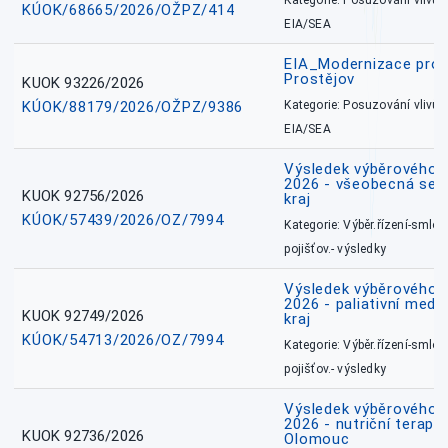
Kategorie: Posuzování vlivů n
KÚOK/68665/2026/OŽPZ/414
EIA/SEA
EIA_Modernizace pro
Prostějov
KUOK 93226/2026
KÚOK/88179/2026/OŽPZ/9386
Kategorie: Posuzování vlivů n
EIA/SEA
Výsledek výběrového ří
2026 - všeobecná ses
KUOK 92756/2026
kraj
KÚOK/57439/2026/OZ/7994
Kategorie: Výběr.řízení-smlou
pojišťov.- výsledky
Výsledek výběrového ří
2026 - paliativní medi
KUOK 92749/2026
kraj
KÚOK/54713/2026/OZ/7994
Kategorie: Výběr.řízení-smlou
pojišťov.- výsledky
Výsledek výběrového ří
2026 - nutriční terape
KUOK 92736/2026
Olomouc