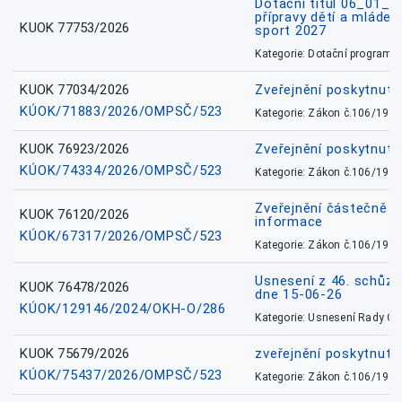
Dotační titul 06_01_
přípravy dětí a mládež
KUOK 77753/2026
sport 2027
Kategorie: Dotační programy
KUOK 77034/2026
Zveřejnění poskytnut
KÚOK/71883/2026/OMPSČ/523
Kategorie: Zákon č.106/1999
KUOK 76923/2026
Zveřejnění poskytnuté
KÚOK/74334/2026/OMPSČ/523
Kategorie: Zákon č.106/1999
Zveřejnění částečně 
KUOK 76120/2026
informace
KÚOK/67317/2026/OMPSČ/523
Kategorie: Zákon č.106/1999
Usnesení z 46. schůz
KUOK 76478/2026
dne 15-06-26
KÚOK/129146/2024/OKH-O/286
Kategorie: Usnesení Rady O
KUOK 75679/2026
zveřejnění poskytnuté
KÚOK/75437/2026/OMPSČ/523
Kategorie: Zákon č.106/1999