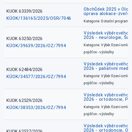
Obchůdek 2025 v Olom
KUOK 63339/2026
úprava alokace-zveřej
KÚOK/136165/2025/OSR/7046
Kategorie: Dotační programy
Výsledek výběrového ří
2026 - neurologie, Šu
KUOK 63250/2026
KÚOK/39639/2026/OZ/7994
Kategorie: Výběr.řízení-smlou
pojišťov.- výsledky
Výsledek výběrového ří
2026 - paliativní medic
KUOK 62484/2026
KÚOK/34577/2026/OZ/7994
Kategorie: Výběr.řízení-smlou
pojišťov.- výsledky
Výsledek výběrového ří
2026 - ortodoncie, Př
KUOK 62529/2026
KÚOK/38353/2026/OZ/7994
Kategorie: Výběr.řízení-smlou
pojišťov.- výsledky
Výsledek výběrového ří
2026 - ortodoncie, O
KUOK 62527/2026