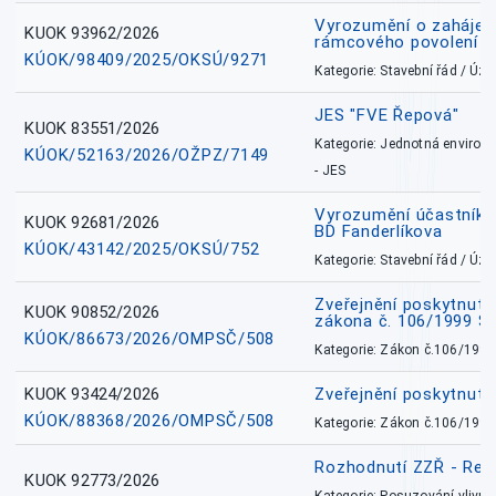
Vyrozumění o zahájení 
KUOK 93962/2026
rámcového povolení
KÚOK/98409/2025/OKSÚ/9271
Kategorie: Stavební řád / Ú
JES "FVE Řepová"
KUOK 83551/2026
Kategorie: Jednotná environ
KÚOK/52163/2026/OŽPZ/7149
- JES
Vyrozumění účastníků
KUOK 92681/2026
BD Fanderlíkova
KÚOK/43142/2025/OKSÚ/752
Kategorie: Stavební řád / Ú
Zveřejnění poskytnuté
KUOK 90852/2026
zákona č. 106/1999 Sb
KÚOK/86673/2026/OMPSČ/508
Kategorie: Zákon č.106/1999
KUOK 93424/2026
Zveřejnění poskytnut
KÚOK/88368/2026/OMPSČ/508
Kategorie: Zákon č.106/1999
Rozhodnutí ZZŘ - Rete
KUOK 92773/2026