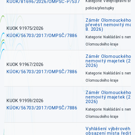
KÚOK/81696/2026/OMPSČ-P/537
Kategorie: Veřejnoprávní sml
policie/přestupky
Záměr Olomouckého kr
převést nemovitý majet
KUOK 91975/2026
8. 2026)
KÚOK/56703/2017/OMPSČ/7886
Kategorie: Nakládání s nem
Olomouckého kraje
Záměr Olomouckého k
nemovitý majetek (27. 7
KUOK 91967/2026
2026)
KÚOK/56703/2017/OMPSČ/7886
Kategorie: Nakládání s nem
Olomouckého kraje
Záměr Olomouckého k
nemovitý majetek (27. 7
KUOK 91959/2026
2026)
KÚOK/56703/2017/OMPSČ/7886
Kategorie: Nakládání s nem
Olomouckého kraje
Vyhlášení výběrového 
obsazení místa ředite