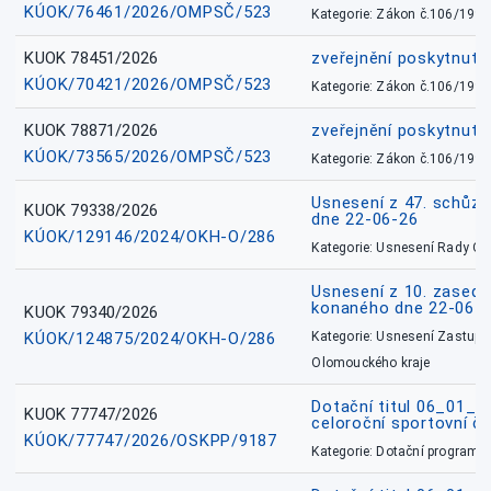
KÚOK/76461/2026/OMPSČ/523
Kategorie: Zákon č.106/1999
KUOK 78451/2026
zveřejnění poskytnuté
KÚOK/70421/2026/OMPSČ/523
Kategorie: Zákon č.106/1999
KUOK 78871/2026
zveřejnění poskytnuté
KÚOK/73565/2026/OMPSČ/523
Kategorie: Zákon č.106/1999
Usnesení z 47. schůz
KUOK 79338/2026
dne 22-06-26
KÚOK/129146/2024/OKH-O/286
Kategorie: Usnesení Rady O
Usnesení z 10. zasedá
konaného dne 22-06-
KUOK 79340/2026
KÚOK/124875/2024/OKH-O/286
Kategorie: Usnesení Zastupit
Olomouckého kraje
Dotační titul 06_01_
KUOK 77747/2026
celoroční sportovní č
KÚOK/77747/2026/OSKPP/9187
Kategorie: Dotační programy