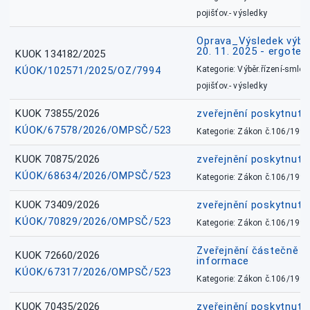
pojišťov.- výsledky
Oprava_Výsledek výbě
20. 11. 2025 - ergote
KUOK 134182/2025
KÚOK/102571/2025/OZ/7994
Kategorie: Výběr.řízení-smlou
pojišťov.- výsledky
KUOK 73855/2026
zveřejnění poskytnuté
KÚOK/67578/2026/OMPSČ/523
Kategorie: Zákon č.106/1999
KUOK 70875/2026
zveřejnění poskytnuté
KÚOK/68634/2026/OMPSČ/523
Kategorie: Zákon č.106/1999
KUOK 73409/2026
zveřejnění poskytnuté
KÚOK/70829/2026/OMPSČ/523
Kategorie: Zákon č.106/1999
Zveřejnění částečně 
KUOK 72660/2026
informace
KÚOK/67317/2026/OMPSČ/523
Kategorie: Zákon č.106/1999
KUOK 70435/2026
zveřejnění poskytnuté