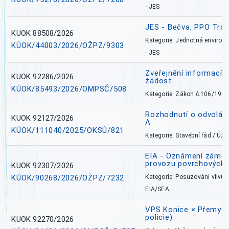
- JES
JES - Bečva, PPO Tro
KUOK 88508/2026
Kategorie: Jednotná environ
KÚOK/44003/2026/OŽPZ/9303
- JES
Zveřejnění informací 
KUOK 92286/2026
žádost
KÚOK/85493/2026/OMPSČ/508
Kategorie: Zákon č.106/1999
Rozhodnutí o odvolán
KUOK 92127/2026
A
KÚOK/111040/2025/OKSÚ/821
Kategorie: Stavební řád / Ú
EIA - Oznámení záměru
provozu povrchových 
KUOK 92307/2026
KÚOK/90268/2026/OŽPZ/7232
Kategorie: Posuzování vlivů n
EIA/SEA
VPS Konice × Přemysl
policie)
KUOK 92270/2026