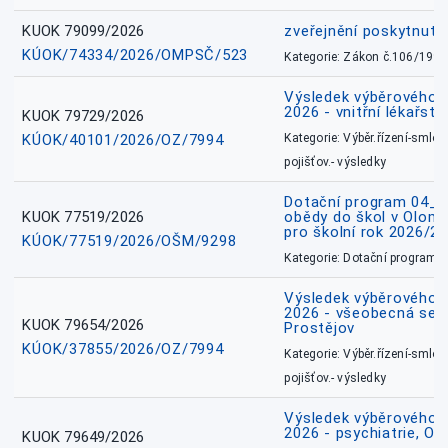
KUOK 79099/2026
zveřejnění poskytnuté
KÚOK/74334/2026/OMPSČ/523
Kategorie: Zákon č.106/1999
Výsledek výběrového ří
2026 - vnitřní lékařstv
KUOK 79729/2026
KÚOK/40101/2026/OZ/7994
Kategorie: Výběr.řízení-smlou
pojišťov.- výsledky
Dotační program 04_0
KUOK 77519/2026
obědy do škol v Olomo
pro školní rok 2026/2
KÚOK/77519/2026/OŠM/9298
Kategorie: Dotační programy
Výsledek výběrového ří
2026 - všeobecná sest
KUOK 79654/2026
Prostějov
KÚOK/37855/2026/OZ/7994
Kategorie: Výběr.řízení-smlou
pojišťov.- výsledky
Výsledek výběrového ří
2026 - psychiatrie, O
KUOK 79649/2026