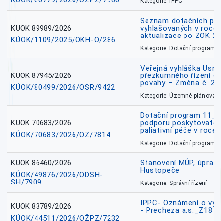
KÚOK/66779/2026/OŽPZ/7986
Kategorie: IPPC
Seznam dotačních pr
KUOK 89989/2026
vyhlašovaných v roce 
aktualizace po ZOK 22
KÚOK/1109/2025/OKH-O/286
Kategorie: Dotační programy
Veřejná vyhláška Usne
KUOK 87945/2026
přezkumného řízení o
povahy – Změna č. 2 
KÚOK/80499/2026/OSR/9422
Kategorie: Územně plánovac
Dotační program 11_
KUOK 70683/2026
podporu poskytovatel
paliativní péče v roce
KÚOK/70683/2026/OZ/7814
Kategorie: Dotační programy
KUOK 86460/2026
Stanovení MÚP, úprav
Hustopeče
KÚOK/49876/2026/ODSH-
SH/7909
Kategorie: Správní řízení
IPPC- Oznámení o vyd
KUOK 83789/2026
- Precheza a.s._Z18
KÚOK/44511/2026/OŽPZ/7232