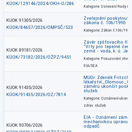
KÚOK/129146/2024/OKH-O/286
Kategorie: Usnesení Rady O
Zveřejnění poskytnutí
KUOK 91305/2026
zákona č. 106/1990
KÚOK/84657/2026/OMPSČ/523
Kategorie: Zákon č.106/1999
Závěr zjišťovacího ří
"Vrty pro tepelné čer
KUOK 89181/2026
země - voda, k. ú. Jes
KÚOK/73182/2026/OŽPZ/9451
Kategorie: Posuzování vlivů n
EIA/SEA
MUDr. Zdeněk Fritzch_
lékařství_Olomouc_O
záměru ukončit poskyt
KUOK 91435/2026
služeb
KÚOK/91435/2026/OZ/7814
Kategorie: Oznámení-ukončen
zdrav. služeb
EIA - Oznámení záměru
mechanickou úpravu a 
KUOK 90706/2026
odpadů