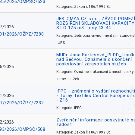
35/2026/OMPSČ/523
Kategorie: Zákon č.106/1999 Sb.
JES-OMYA CZ s.r.o., ZÁVOD POMEZÍ
ROZŠÍŘENÍ SKLADOVACÍ KAPACITY
7/2026
SILO 125 m3 - osy 43-44
01/2026/OŽPZ/7288
Kategorie: Jednotná environmentální stanovis
- JES
MUDr. Jana Bartesová_PLDD_Lipník
nad Bečvou_Oznámení o ukončení
poskytování zdravotních služeb
5/2026
Kategorie: Oznámení-ukončení činnosti poskyt
zdrav. služeb
IPPC - známení o vydání rozhodnutí
1/2026
- Toray Textiles Central Europe s.r.
- Z16
07/2026/OŽPZ/7232
Kategorie: IPPC
Zveřejnění informace poskytnuté n
2/2026
žádost
93/2026/OMPSČ/508
Kategorie: Zákon č.106/1999 Sb.