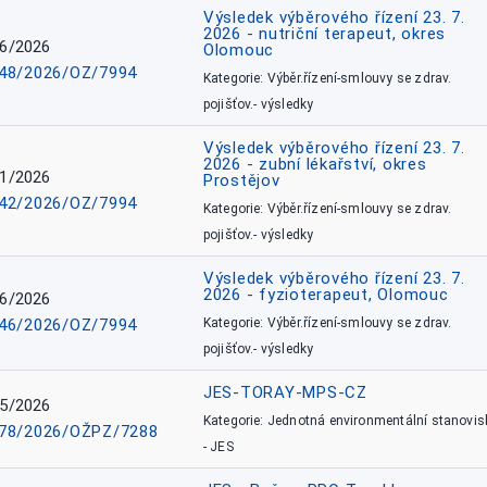
Výsledek výběrového řízení 23. 7.
2026 - nutriční terapeut, okres
6/2026
Olomouc
48/2026/OZ/7994
Kategorie: Výběr.řízení-smlouvy se zdrav.
pojišťov.- výsledky
Výsledek výběrového řízení 23. 7.
2026 - zubní lékařství, okres
1/2026
Prostějov
42/2026/OZ/7994
Kategorie: Výběr.řízení-smlouvy se zdrav.
pojišťov.- výsledky
Výsledek výběrového řízení 23. 7.
2026 - fyzioterapeut, Olomouc
6/2026
46/2026/OZ/7994
Kategorie: Výběr.řízení-smlouvy se zdrav.
pojišťov.- výsledky
JES-TORAY-MPS-CZ
5/2026
Kategorie: Jednotná environmentální stanovis
78/2026/OŽPZ/7288
- JES