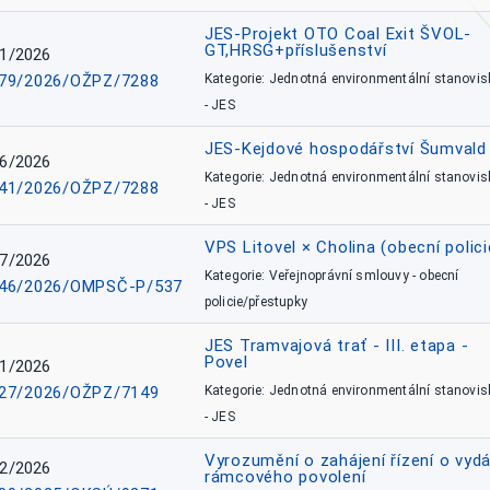
JES-Projekt OTO Coal Exit ŠVOL-
GT,HRSG+příslušenství
1/2026
79/2026/OŽPZ/7288
Kategorie: Jednotná environmentální stanovis
- JES
JES-Kejdové hospodářství Šumvald 
6/2026
Kategorie: Jednotná environmentální stanovis
41/2026/OŽPZ/7288
- JES
VPS Litovel × Cholina (obecní polici
7/2026
Kategorie: Veřejnoprávní smlouvy - obecní
46/2026/OMPSČ-P/537
policie/přestupky
JES Tramvajová trať - III. etapa -
Povel
1/2026
27/2026/OŽPZ/7149
Kategorie: Jednotná environmentální stanovis
- JES
Vyrozumění o zahájení řízení o vydá
2/2026
rámcového povolení