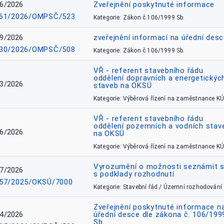
6/2026
Zveřejnění poskytnuté informace
61/2026/OMPSČ/523
Kategorie: Zákon č.106/1999 Sb.
9/2026
zveřejnění informací na úřední des
30/2026/OMPSČ/508
Kategorie: Zákon č.106/1999 Sb.
VŘ - referent stavebního řádu
oddělení dopravních a energetickýc
3/2026
staveb na OKSÚ
Kategorie: Výběrová řízení na zaměstnance KÚ
VŘ - referent stavebního řádu
oddělení pozemních a vodních stav
6/2026
na OKSÚ
Kategorie: Výběrová řízení na zaměstnance KÚ
Vyrozumění o možnosti seznámit 
7/2026
s podklady rozhodnutí
57/2025/OKSÚ/7000
Kategorie: Stavební řád / Územní rozhodování
Zveřejnění poskytnuté informace n
4/2026
úřední desce dle zákona č. 106/199
Sb.