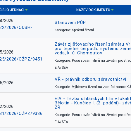
ČÍSLO JEDNACÍ
NÁZEV DOKUMENTU
8/2026
Stanovení PÚP
22/2026/ODSH-
Kategorie: Správní řízení
Závěr zjišťovacího řízení záměru Vr
pro tepelné čerpadlo systému země
5/2026
voda, k. ú. Chomoutov
25/2026/OŽPZ/9451
Kategorie: Posuzování vlivů na životní prostřed
EIA/SEA
VŘ - právník odboru zdravotnictví
5/2026
Kategorie: Výběrová řízení na zaměstnance KÚ
EIA - Těžba cihlářských hlín v lokali
Bělotín - Kunčice I. (2. podání)- záv
2/2026
ZŘ
31/2026/OŽPZ/9386
Kategorie: Posuzování vlivů na životní prostřed
EIA/SEA