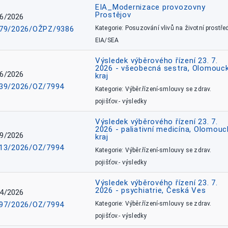
EIA_Modernizace provozovny
Prostějov
6/2026
79/2026/OŽPZ/9386
Kategorie: Posuzování vlivů na životní prostřed
EIA/SEA
Výsledek výběrového řízení 23. 7.
2026 - všeobecná sestra, Olomouc
6/2026
kraj
39/2026/OZ/7994
Kategorie: Výběr.řízení-smlouvy se zdrav.
pojišťov.- výsledky
Výsledek výběrového řízení 23. 7.
2026 - paliativní medicína, Olomouc
9/2026
kraj
13/2026/OZ/7994
Kategorie: Výběr.řízení-smlouvy se zdrav.
pojišťov.- výsledky
Výsledek výběrového řízení 23. 7.
2026 - psychiatrie, Česká Ves
4/2026
97/2026/OZ/7994
Kategorie: Výběr.řízení-smlouvy se zdrav.
pojišťov.- výsledky