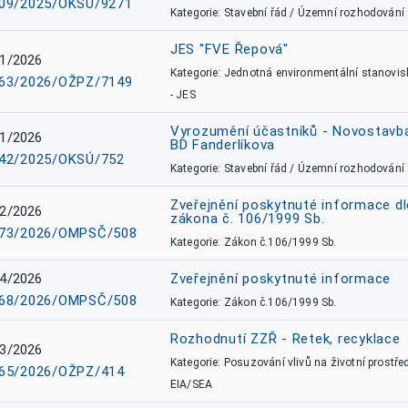
09/2025/OKSÚ/9271
Kategorie: Stavební řád / Územní rozhodování
JES "FVE Řepová"
1/2026
Kategorie: Jednotná environmentální stanovis
63/2026/OŽPZ/7149
- JES
Vyrozumění účastníků - Novostavb
1/2026
BD Fanderlíkova
42/2025/OKSÚ/752
Kategorie: Stavební řád / Územní rozhodování
Zveřejnění poskytnuté informace dl
2/2026
zákona č. 106/1999 Sb.
73/2026/OMPSČ/508
Kategorie: Zákon č.106/1999 Sb.
4/2026
Zveřejnění poskytnuté informace
68/2026/OMPSČ/508
Kategorie: Zákon č.106/1999 Sb.
Rozhodnutí ZZŘ - Retek, recyklace
3/2026
Kategorie: Posuzování vlivů na životní prostřed
65/2026/OŽPZ/414
EIA/SEA