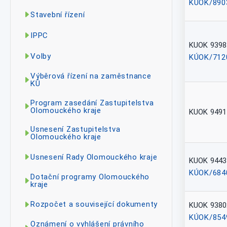
KÚOK/890
Stavební řízení
IPPC
KUOK 9398
Volby
KÚOK/712
Výběrová řízení na zaměstnance
KÚ
Program zasedání Zastupitelstva
Olomouckého kraje
KUOK 9491
Usnesení Zastupitelstva
Olomouckého kraje
Usnesení Rady Olomouckého kraje
KUOK 9443
KÚOK/684
Dotační programy Olomouckého
kraje
Rozpočet a související dokumenty
KUOK 9380
KÚOK/854
Oznámení o vyhlášení právního