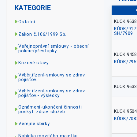
KATEGORIE
KUOK 9638
Ostatní
KÚOK/917
SH/7909
Zákon č.106/1999 Sb.
Veřejnoprávní smlouvy - obecní
policie/přestupky
KUOK 9458
KÚOK/795
Krizové stavy
Výběr.řízení-smlouvy se zdrav.
pojišťov.
KUOK 9633
Výběr.řízení-smlouvy se zdrav.
pojišťov.- výsledky
Oznámení-ukončení činnosti
KUOK 9504
poskyt. zdrav. služeb
KÚOK/708
Veřejné sbírky
Nabídka movitého majetku