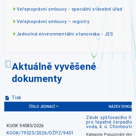
Veřejnoprávní smlouvy - speciální stavební úřad
Veřejnoprávní smlouvy – registry
Jednotná environmentální stanoviska - JES
Aktuálně vyvěšené
dokumenty
Tisk
ČÍSLO JEDNACÍ
NÁZEV DOKUM
Závěr zjišťovacího říz
pro tepelné čerpadlo
KUOK 94585/2026
voda, k. ú. Chomoutov
KÚOK/79525/2026/OŽPZ/9451
Kategorie: Posuzování vlivů n