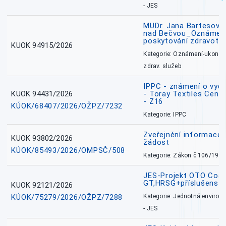
- JES
MUDr. Jana Bartesová
nad Bečvou_Oznámení
poskytování zdravotní
KUOK 94915/2026
Kategorie: Oznámení-ukončen
zdrav. služeb
IPPC - známení o vydá
KUOK 94431/2026
- Toray Textiles Centra
- Z16
KÚOK/68407/2026/OŽPZ/7232
Kategorie: IPPC
Zveřejnění informace 
KUOK 93802/2026
žádost
KÚOK/85493/2026/OMPSČ/508
Kategorie: Zákon č.106/1999
JES-Projekt OTO Coal
GT,HRSG+příslušenstv
KUOK 92121/2026
KÚOK/75279/2026/OŽPZ/7288
Kategorie: Jednotná environ
- JES