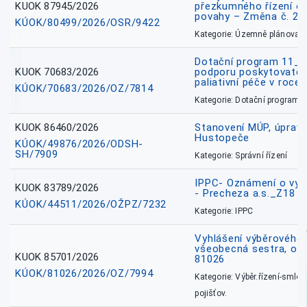
KUOK 87945/2026
přezkumného řízení o
povahy – Změna č. 2 
KÚOK/80499/2026/OSR/9422
Kategorie: Územně plánovac
Dotační program 11_
KUOK 70683/2026
podporu poskytovatel
paliativní péče v roce
KÚOK/70683/2026/OZ/7814
Kategorie: Dotační programy
KUOK 86460/2026
Stanovení MÚP, úprav
Hustopeče
KÚOK/49876/2026/ODSH-
SH/7909
Kategorie: Správní řízení
IPPC- Oznámení o vyd
KUOK 83789/2026
- Precheza a.s._Z18
KÚOK/44511/2026/OŽPZ/7232
Kategorie: IPPC
Vyhlášení výběrového ř
všeobecná sestra, okr
KUOK 85701/2026
81026
KÚOK/81026/2026/OZ/7994
Kategorie: Výběr.řízení-smlou
pojišťov.