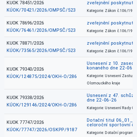
KUOK 78451/2026
zveřejnění poskytnuté
KÚOK/70421/2026/OMPSČ/523
Kategorie: Zákon č.106/1999
KUOK 78696/2026
zveřejnění poskytnuté
KÚOK/76461/2026/OMPSČ/523
Kategorie: Zákon č.106/1999
KUOK 78871/2026
zveřejnění poskytnuté
KÚOK/73565/2026/OMPSČ/523
Kategorie: Zákon č.106/1999
Usnesení z 10. zasedá
konaného dne 22-06-
KUOK 79340/2026
KÚOK/124875/2024/OKH-O/286
Kategorie: Usnesení Zastupit
Olomouckého kraje
Usnesení z 47. schůz
KUOK 79338/2026
dne 22-06-26
KÚOK/129146/2024/OKH-O/286
Kategorie: Usnesení Rady O
Dotační titul 06_01_
KUOK 77747/2026
celoroční sportovní č
KÚOK/77747/2026/OSKPP/9187
Kategorie: Dotační programy