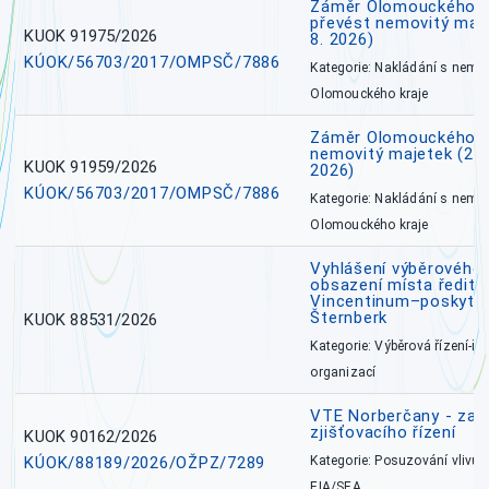
Záměr Olomouckého kr
převést nemovitý majet
KUOK 91975/2026
8. 2026)
KÚOK/56703/2017/OMPSČ/7886
Kategorie: Nakládání s nem
Olomouckého kraje
Záměr Olomouckého k
nemovitý majetek (27. 7
KUOK 91959/2026
2026)
KÚOK/56703/2017/OMPSČ/7886
Kategorie: Nakládání s nem
Olomouckého kraje
Vyhlášení výběrového 
obsazení místa ředite
Vincentinum–poskytova
Šternberk
KUOK 88531/2026
Kategorie: Výběrová řízení-ře
organizací
VTE Norberčany - zahá
zjišťovacího řízení
KUOK 90162/2026
KÚOK/88189/2026/OŽPZ/7289
Kategorie: Posuzování vlivů n
EIA/SEA