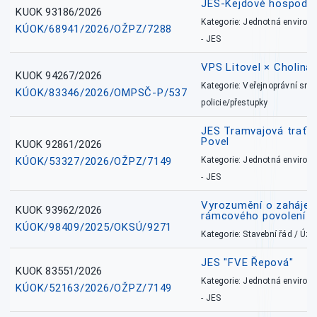
JES-Kejdové hospodářs
KUOK 93186/2026
Kategorie: Jednotná environ
KÚOK/68941/2026/OŽPZ/7288
- JES
VPS Litovel × Cholina 
KUOK 94267/2026
Kategorie: Veřejnoprávní sml
KÚOK/83346/2026/OMPSČ-P/537
policie/přestupky
JES Tramvajová trať - I
Povel
KUOK 92861/2026
KÚOK/53327/2026/OŽPZ/7149
Kategorie: Jednotná environ
- JES
Vyrozumění o zahájení 
KUOK 93962/2026
rámcového povolení
KÚOK/98409/2025/OKSÚ/9271
Kategorie: Stavební řád / Ú
JES "FVE Řepová"
KUOK 83551/2026
Kategorie: Jednotná environ
KÚOK/52163/2026/OŽPZ/7149
- JES