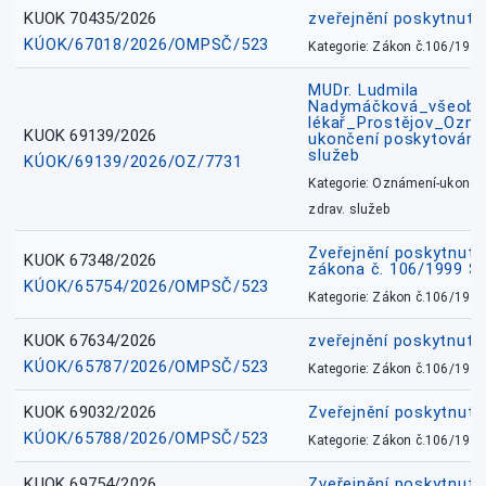
KUOK 70435/2026
zveřejnění poskytnuté
KÚOK/67018/2026/OMPSČ/523
Kategorie: Zákon č.106/1999
MUDr. Ludmila
Nadymáčková_všeobec
lékař_Prostějov_Ozná
KUOK 69139/2026
ukončení poskytování 
služeb
KÚOK/69139/2026/OZ/7731
Kategorie: Oznámení-ukončen
zdrav. služeb
Zveřejnění poskytnuté
KUOK 67348/2026
zákona č. 106/1999 Sb
KÚOK/65754/2026/OMPSČ/523
Kategorie: Zákon č.106/1999
KUOK 67634/2026
zveřejnění poskytnuté
KÚOK/65787/2026/OMPSČ/523
Kategorie: Zákon č.106/1999
KUOK 69032/2026
Zveřejnění poskytnut
KÚOK/65788/2026/OMPSČ/523
Kategorie: Zákon č.106/1999
KUOK 69754/2026
Zveřejnění poskytnut