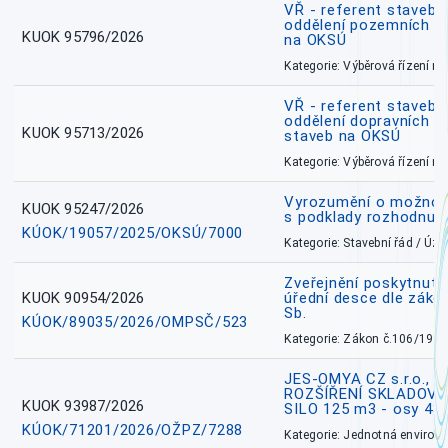
VŘ - referent stavebn
oddělení pozemních a
KUOK 95796/2026
na OKSÚ
Kategorie: Výběrová řízení 
VŘ - referent stavebn
oddělení dopravních a
KUOK 95713/2026
staveb na OKSÚ
Kategorie: Výběrová řízení 
Vyrozumění o možnos
KUOK 95247/2026
s podklady rozhodnutí
KÚOK/19057/2025/OKSÚ/7000
Kategorie: Stavební řád / Ú
Zveřejnění poskytnuté
KUOK 90954/2026
úřední desce dle záko
Sb.
KÚOK/89035/2026/OMPSČ/523
Kategorie: Zákon č.106/1999
JES-OMYA CZ s.r.o., 
ROZŠÍŘENÍ SKLADOVA
KUOK 93987/2026
SILO 125 m3 - osy 43
KÚOK/71201/2026/OŽPZ/7288
Kategorie: Jednotná environ