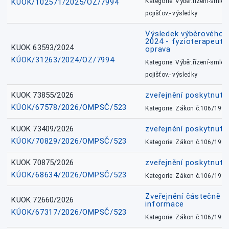
KÚOK/102571/2025/OZ/7994
Kategorie: Výběr.řízení-smlou
pojišťov.- výsledky
Výsledek výběrového ří
2024 - fyzioterapeut, 
KUOK 63593/2024
oprava
KÚOK/31263/2024/OZ/7994
Kategorie: Výběr.řízení-smlou
pojišťov.- výsledky
KUOK 73855/2026
zveřejnění poskytnuté
KÚOK/67578/2026/OMPSČ/523
Kategorie: Zákon č.106/1999
KUOK 73409/2026
zveřejnění poskytnuté
KÚOK/70829/2026/OMPSČ/523
Kategorie: Zákon č.106/1999
KUOK 70875/2026
zveřejnění poskytnuté
KÚOK/68634/2026/OMPSČ/523
Kategorie: Zákon č.106/1999
Zveřejnění částečně 
KUOK 72660/2026
informace
KÚOK/67317/2026/OMPSČ/523
Kategorie: Zákon č.106/1999