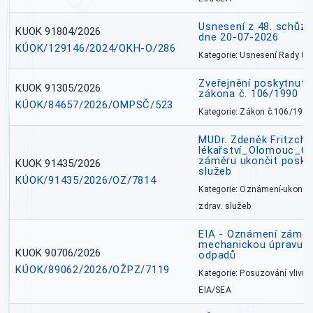
Usnesení z 48. schůz
KUOK 91804/2026
dne 20-07-2026
KÚOK/129146/2024/OKH-O/286
Kategorie: Usnesení Rady O
Zveřejnění poskytnutí
KUOK 91305/2026
zákona č. 106/1990
KÚOK/84657/2026/OMPSČ/523
Kategorie: Zákon č.106/1999
MUDr. Zdeněk Fritzch_
lékařství_Olomouc_O
záměru ukončit poskyt
KUOK 91435/2026
služeb
KÚOK/91435/2026/OZ/7814
Kategorie: Oznámení-ukončen
zdrav. služeb
EIA - Oznámení záměru
mechanickou úpravu a 
KUOK 90706/2026
odpadů
KÚOK/89062/2026/OŽPZ/7119
Kategorie: Posuzování vlivů n
EIA/SEA