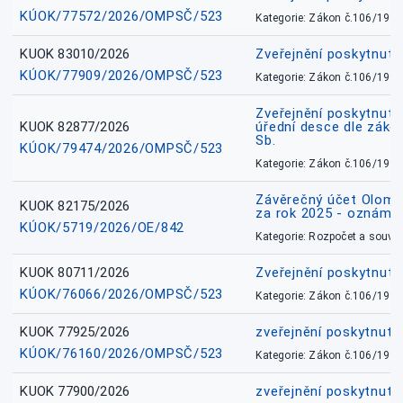
KÚOK/77572/2026/OMPSČ/523
Kategorie: Zákon č.106/1999
KUOK 83010/2026
Zveřejnění poskytnut
KÚOK/77909/2026/OMPSČ/523
Kategorie: Zákon č.106/1999
Zveřejnění poskytnuté
KUOK 82877/2026
úřední desce dle záko
Sb.
KÚOK/79474/2026/OMPSČ/523
Kategorie: Zákon č.106/1999
Závěrečný účet Olomo
KUOK 82175/2026
za rok 2025 - oznámen
KÚOK/5719/2026/OE/842
Kategorie: Rozpočet a souvis
KUOK 80711/2026
Zveřejnění poskytnut
KÚOK/76066/2026/OMPSČ/523
Kategorie: Zákon č.106/1999
KUOK 77925/2026
zveřejnění poskytnuté
KÚOK/76160/2026/OMPSČ/523
Kategorie: Zákon č.106/1999
KUOK 77900/2026
zveřejnění poskytnuté