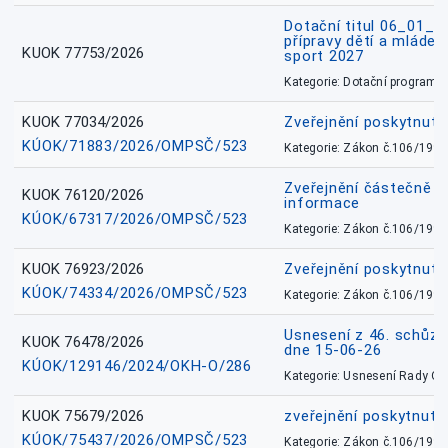
Dotační titul 06_01_
přípravy dětí a mládež
KUOK 77753/2026
sport 2027
Kategorie: Dotační programy
KUOK 77034/2026
Zveřejnění poskytnut
KÚOK/71883/2026/OMPSČ/523
Kategorie: Zákon č.106/1999
Zveřejnění částečně 
KUOK 76120/2026
informace
KÚOK/67317/2026/OMPSČ/523
Kategorie: Zákon č.106/1999
KUOK 76923/2026
Zveřejnění poskytnuté
KÚOK/74334/2026/OMPSČ/523
Kategorie: Zákon č.106/1999
Usnesení z 46. schůz
KUOK 76478/2026
dne 15-06-26
KÚOK/129146/2024/OKH-O/286
Kategorie: Usnesení Rady O
KUOK 75679/2026
zveřejnění poskytnuté
KÚOK/75437/2026/OMPSČ/523
Kategorie: Zákon č.106/1999