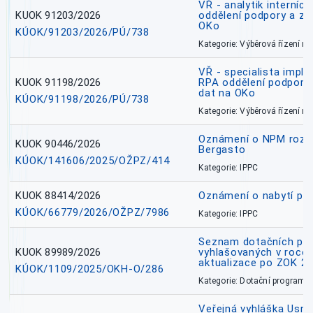
VŘ - analytik interníc
KUOK 91203/2026
oddělení podpory a zp
OKo
KÚOK/91203/2026/PÚ/738
Kategorie: Výběrová řízení 
VŘ - specialista impl
KUOK 91198/2026
RPA oddělení podpory 
dat na OKo
KÚOK/91198/2026/PÚ/738
Kategorie: Výběrová řízení 
Oznámení o NPM rozh
KUOK 90446/2026
Bergasto
KÚOK/141606/2025/OŽPZ/414
Kategorie: IPPC
KUOK 88414/2026
Oznámení o nabytí prá
KÚOK/66779/2026/OŽPZ/7986
Kategorie: IPPC
Seznam dotačních pr
KUOK 89989/2026
vyhlašovaných v roce 
aktualizace po ZOK 22
KÚOK/1109/2025/OKH-O/286
Kategorie: Dotační programy
Veřejná vyhláška Usne