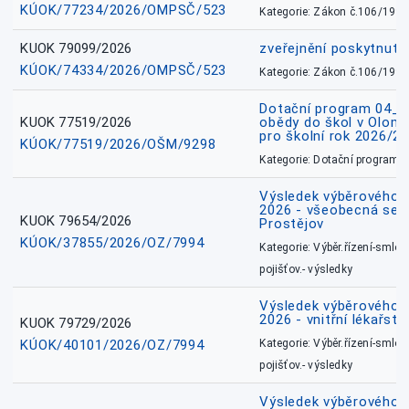
KÚOK/77234/2026/OMPSČ/523
Kategorie: Zákon č.106/1999
KUOK 79099/2026
zveřejnění poskytnuté
KÚOK/74334/2026/OMPSČ/523
Kategorie: Zákon č.106/1999
Dotační program 04_0
KUOK 77519/2026
obědy do škol v Olomo
pro školní rok 2026/2
KÚOK/77519/2026/OŠM/9298
Kategorie: Dotační programy
Výsledek výběrového ří
2026 - všeobecná sest
KUOK 79654/2026
Prostějov
KÚOK/37855/2026/OZ/7994
Kategorie: Výběr.řízení-smlou
pojišťov.- výsledky
Výsledek výběrového ří
2026 - vnitřní lékařstv
KUOK 79729/2026
KÚOK/40101/2026/OZ/7994
Kategorie: Výběr.řízení-smlou
pojišťov.- výsledky
Výsledek výběrového ří