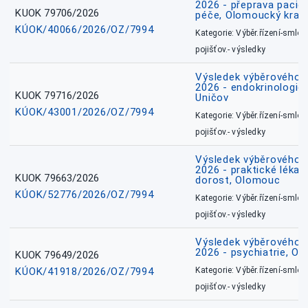
2026 - přeprava pacie
KUOK 79706/2026
péče, Olomoucký kraj
KÚOK/40066/2026/OZ/7994
Kategorie: Výběr.řízení-smlou
pojišťov.- výsledky
Výsledek výběrového ří
2026 - endokrinologie 
KUOK 79716/2026
Uničov
KÚOK/43001/2026/OZ/7994
Kategorie: Výběr.řízení-smlou
pojišťov.- výsledky
Výsledek výběrového ří
2026 - praktické lékařs
KUOK 79663/2026
dorost, Olomouc
KÚOK/52776/2026/OZ/7994
Kategorie: Výběr.řízení-smlou
pojišťov.- výsledky
Výsledek výběrového ří
2026 - psychiatrie, O
KUOK 79649/2026
KÚOK/41918/2026/OZ/7994
Kategorie: Výběr.řízení-smlou
pojišťov.- výsledky