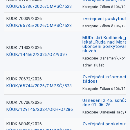
KÚOK/65786/2026/OMPSČ/523
Kategorie: Zákon č.106/1999
KUOK 70009/2026
zveřejnění poskytnuté
KÚOK/65785/2026/OMPSČ/523
Kategorie: Zákon č.106/1999
MUDr. Jiří Kudláček_pr
lékař_Ruda nad Mora
ukončení poskytování 
KUOK 71403/2026
služeb
KÚOK/144662/2025/OZ/9397
Kategorie: Oznámení-ukončen
zdrav. služeb
Zveřejnění informací 
KUOK 70672/2026
žádost
KÚOK/65744/2026/OMPSČ/523
Kategorie: Zákon č.106/1999
Usnesení z 45. schůz
KUOK 70706/2026
dne 01-06-26
KÚOK/129146/2024/OKH-O/286
Kategorie: Usnesení Rady O
KUOK 68049/2026
Zveřejnění poskytnutý