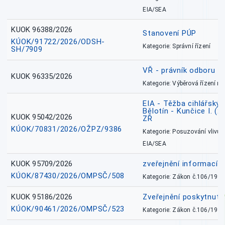
EIA/SEA
KUOK 96388/2026
Stanovení PÚP
KÚOK/91722/2026/ODSH-
Kategorie: Správní řízení
SH/7909
VŘ - právník odboru zd
KUOK 96335/2026
Kategorie: Výběrová řízení 
EIA - Těžba cihlářských
Bělotín - Kunčice I. (2
KUOK 95042/2026
ZŘ
KÚOK/70831/2026/OŽPZ/9386
Kategorie: Posuzování vlivů n
EIA/SEA
KUOK 95709/2026
zveřejnění informací 
KÚOK/87430/2026/OMPSČ/508
Kategorie: Zákon č.106/1999
KUOK 95186/2026
Zveřejnění poskytnut
KÚOK/90461/2026/OMPSČ/523
Kategorie: Zákon č.106/1999