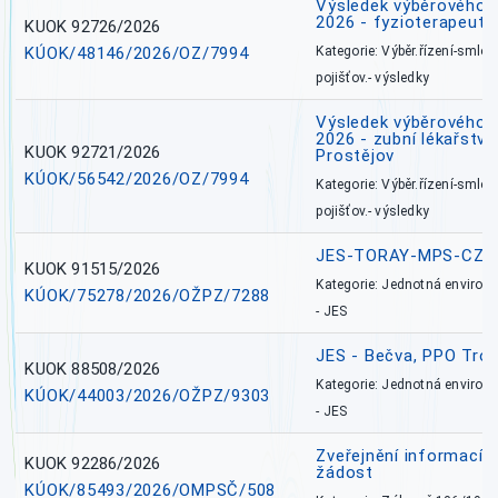
Výsledek výběrového ří
2026 - fyzioterapeut,
KUOK 92726/2026
KÚOK/48146/2026/OZ/7994
Kategorie: Výběr.řízení-smlou
pojišťov.- výsledky
Výsledek výběrového ří
2026 - zubní lékařství,
KUOK 92721/2026
Prostějov
KÚOK/56542/2026/OZ/7994
Kategorie: Výběr.řízení-smlou
pojišťov.- výsledky
JES-TORAY-MPS-CZ
KUOK 91515/2026
Kategorie: Jednotná environ
KÚOK/75278/2026/OŽPZ/7288
- JES
JES - Bečva, PPO Tro
KUOK 88508/2026
Kategorie: Jednotná environ
KÚOK/44003/2026/OŽPZ/9303
- JES
Zveřejnění informací 
KUOK 92286/2026
žádost
KÚOK/85493/2026/OMPSČ/508