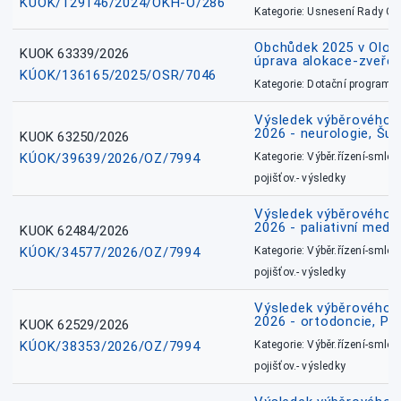
KÚOK/129146/2024/OKH-O/286
Kategorie: Usnesení Rady O
Obchůdek 2025 v Olom
KUOK 63339/2026
úprava alokace-zveřej
KÚOK/136165/2025/OSR/7046
Kategorie: Dotační programy
Výsledek výběrového ří
2026 - neurologie, Šu
KUOK 63250/2026
KÚOK/39639/2026/OZ/7994
Kategorie: Výběr.řízení-smlou
pojišťov.- výsledky
Výsledek výběrového ří
2026 - paliativní medic
KUOK 62484/2026
KÚOK/34577/2026/OZ/7994
Kategorie: Výběr.řízení-smlou
pojišťov.- výsledky
Výsledek výběrového ří
2026 - ortodoncie, Př
KUOK 62529/2026
KÚOK/38353/2026/OZ/7994
Kategorie: Výběr.řízení-smlou
pojišťov.- výsledky