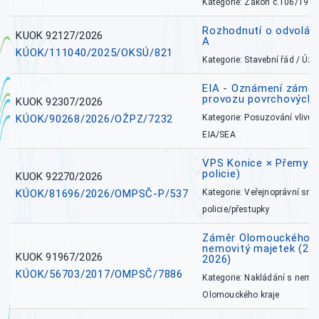
Kategorie: Zákon č.106/1999
Rozhodnutí o odvolán
KUOK 92127/2026
A
KÚOK/111040/2025/OKSÚ/821
Kategorie: Stavební řád / Ú
EIA - Oznámení záměru
provozu povrchových 
KUOK 92307/2026
KÚOK/90268/2026/OŽPZ/7232
Kategorie: Posuzování vlivů n
EIA/SEA
VPS Konice × Přemysl
policie)
KUOK 92270/2026
KÚOK/81696/2026/OMPSČ-P/537
Kategorie: Veřejnoprávní sml
policie/přestupky
Záměr Olomouckého k
nemovitý majetek (27. 7
KUOK 91967/2026
2026)
KÚOK/56703/2017/OMPSČ/7886
Kategorie: Nakládání s nem
Olomouckého kraje