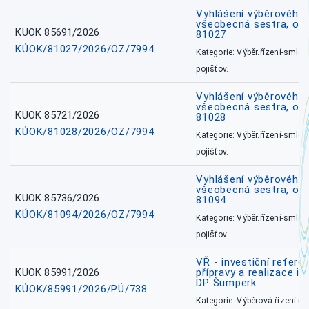
Vyhlášení výběrového ř
všeobecná sestra, okr
KUOK 85691/2026
81027
KÚOK/81027/2026/OZ/7994
Kategorie: Výběr.řízení-smlou
pojišťov.
Vyhlášení výběrového ř
všeobecná sestra, okr
KUOK 85721/2026
81028
KÚOK/81028/2026/OZ/7994
Kategorie: Výběr.řízení-smlou
pojišťov.
Vyhlášení výběrového ř
všeobecná sestra, ok
KUOK 85736/2026
81094
KÚOK/81094/2026/OZ/7994
Kategorie: Výběr.řízení-smlou
pojišťov.
VŘ - investiční refere
KUOK 85991/2026
přípravy a realizace in
DP Šumperk
KÚOK/85991/2026/PÚ/738
Kategorie: Výběrová řízení 