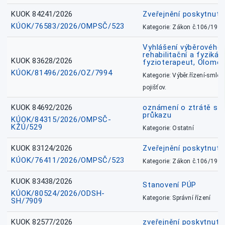
KUOK 84241/2026
Zveřejnění poskytnut
KÚOK/76583/2026/OMPSČ/523
Kategorie: Zákon č.106/1999
Vyhlášení výběrového ř
rehabilitační a fyzikál
KUOK 83628/2026
fyzioterapeut, Olomo
KÚOK/81496/2026/OZ/7994
Kategorie: Výběr.řízení-smlou
pojišťov.
KUOK 84692/2026
oznámení o ztrátě sl
průkazu
KÚOK/84315/2026/OMPSČ-
KŽÚ/529
Kategorie: Ostatní
KUOK 83124/2026
Zveřejnění poskytnut
KÚOK/76411/2026/OMPSČ/523
Kategorie: Zákon č.106/1999
KUOK 83438/2026
Stanovení PÚP
KÚOK/80524/2026/ODSH-
Kategorie: Správní řízení
SH/7909
KUOK 82577/2026
zveřejnění poskytnuté