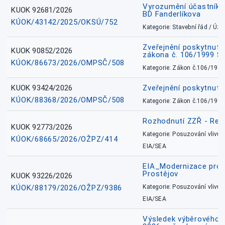
Vyrozumění účastníků
KUOK 92681/2026
BD Fanderlíkova
KÚOK/43142/2025/OKSÚ/752
Kategorie: Stavební řád / Ú
Zveřejnění poskytnuté
KUOK 90852/2026
zákona č. 106/1999 Sb
KÚOK/86673/2026/OMPSČ/508
Kategorie: Zákon č.106/1999
KUOK 93424/2026
Zveřejnění poskytnut
KÚOK/88368/2026/OMPSČ/508
Kategorie: Zákon č.106/1999
Rozhodnutí ZZŘ - Rete
KUOK 92773/2026
Kategorie: Posuzování vlivů n
KÚOK/68665/2026/OŽPZ/414
EIA/SEA
EIA_Modernizace pro
Prostějov
KUOK 93226/2026
KÚOK/88179/2026/OŽPZ/9386
Kategorie: Posuzování vlivů n
EIA/SEA
Výsledek výběrového ří