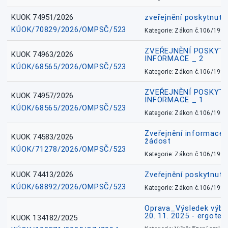
KUOK 74951/2026
zveřejnění poskytnuté
KÚOK/70829/2026/OMPSČ/523
Kategorie: Zákon č.106/1999
ZVEŘEJNĚNÍ POSKYT
KUOK 74963/2026
INFORMACE _ 2
KÚOK/68565/2026/OMPSČ/523
Kategorie: Zákon č.106/1999
ZVEŘEJNĚNÍ POSKYT
KUOK 74957/2026
INFORMACE _ 1
KÚOK/68565/2026/OMPSČ/523
Kategorie: Zákon č.106/1999
Zveřejnění informace 
KUOK 74583/2026
žádost
KÚOK/71278/2026/OMPSČ/523
Kategorie: Zákon č.106/1999
KUOK 74413/2026
Zveřejnění poskytnut
KÚOK/68892/2026/OMPSČ/523
Kategorie: Zákon č.106/1999
Oprava_Výsledek výbě
20. 11. 2025 - ergote
KUOK 134182/2025