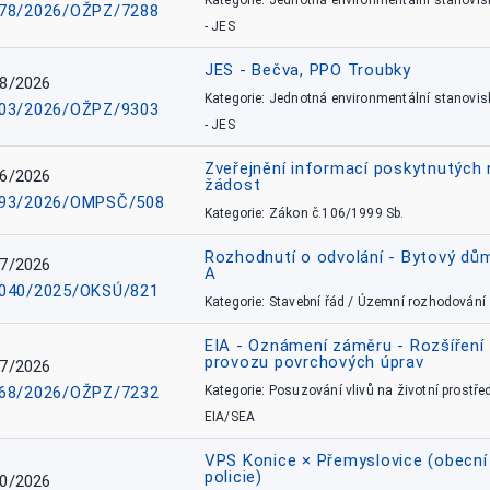
Kategorie: Jednotná environmentální stanovis
78/2026/OŽPZ/7288
- JES
JES - Bečva, PPO Troubky
8/2026
Kategorie: Jednotná environmentální stanovis
03/2026/OŽPZ/9303
- JES
Zveřejnění informací poskytnutých 
6/2026
žádost
93/2026/OMPSČ/508
Kategorie: Zákon č.106/1999 Sb.
Rozhodnutí o odvolání - Bytový dů
7/2026
A
040/2025/OKSÚ/821
Kategorie: Stavební řád / Územní rozhodování
EIA - Oznámení záměru - Rozšíření
provozu povrchových úprav
7/2026
68/2026/OŽPZ/7232
Kategorie: Posuzování vlivů na životní prostřed
EIA/SEA
VPS Konice × Přemyslovice (obecní
policie)
0/2026