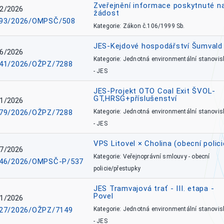
Zveřejnění informace poskytnuté n
2/2026
žádost
93/2026/OMPSČ/508
Kategorie: Zákon č.106/1999 Sb.
JES-Kejdové hospodářství Šumvald 
6/2026
Kategorie: Jednotná environmentální stanovis
41/2026/OŽPZ/7288
- JES
JES-Projekt OTO Coal Exit ŠVOL-
GT,HRSG+příslušenství
1/2026
79/2026/OŽPZ/7288
Kategorie: Jednotná environmentální stanovis
- JES
VPS Litovel × Cholina (obecní polici
7/2026
Kategorie: Veřejnoprávní smlouvy - obecní
46/2026/OMPSČ-P/537
policie/přestupky
JES Tramvajová trať - III. etapa -
Povel
1/2026
27/2026/OŽPZ/7149
Kategorie: Jednotná environmentální stanovis
- JES