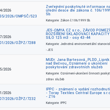
Zveřejnění poskytnuté informace n
4/2026
úřední desce dle zákona č. 106/199
Sb.
35/2026/OMPSČ/523
Kategorie: Zákon č.106/1999 Sb.
JES-OMYA CZ s.r.o., ZÁVOD POMEZÍ
ROZŠÍŘENÍ SKLADOVACÍ KAPACITY
7/2026
SILO 125 m3 - osy 43-44
01/2026/OŽPZ/7288
Kategorie: Jednotná environmentální stanovis
- JES
MUDr. Jana Bartesová_PLDD_Lipník
nad Bečvou_Oznámení o ukončení
poskytování zdravotních služeb
5/2026
Kategorie: Oznámení-ukončení činnosti poskyt
zdrav. služeb
IPPC - známení o vydání rozhodnutí
1/2026
- Toray Textiles Central Europe s.r.
- Z16
07/2026/OŽPZ/7232
Kategorie: IPPC