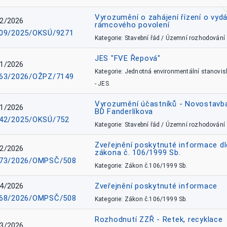
Vyrozumění o zahájení řízení o vydá
2/2026
rámcového povolení
09/2025/OKSÚ/9271
Kategorie: Stavební řád / Územní rozhodování
JES "FVE Řepová"
1/2026
Kategorie: Jednotná environmentální stanovis
63/2026/OŽPZ/7149
- JES
Vyrozumění účastníků - Novostavb
1/2026
BD Fanderlíkova
42/2025/OKSÚ/752
Kategorie: Stavební řád / Územní rozhodování
Zveřejnění poskytnuté informace dl
2/2026
zákona č. 106/1999 Sb.
73/2026/OMPSČ/508
Kategorie: Zákon č.106/1999 Sb.
4/2026
Zveřejnění poskytnuté informace
68/2026/OMPSČ/508
Kategorie: Zákon č.106/1999 Sb.
Rozhodnutí ZZŘ - Retek, recyklace
3/2026