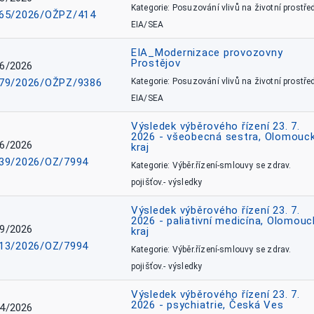
Kategorie: Posuzování vlivů na životní prostřed
65/2026/OŽPZ/414
EIA/SEA
EIA_Modernizace provozovny
Prostějov
6/2026
79/2026/OŽPZ/9386
Kategorie: Posuzování vlivů na životní prostřed
EIA/SEA
Výsledek výběrového řízení 23. 7.
2026 - všeobecná sestra, Olomouc
6/2026
kraj
39/2026/OZ/7994
Kategorie: Výběr.řízení-smlouvy se zdrav.
pojišťov.- výsledky
Výsledek výběrového řízení 23. 7.
2026 - paliativní medicína, Olomouc
9/2026
kraj
13/2026/OZ/7994
Kategorie: Výběr.řízení-smlouvy se zdrav.
pojišťov.- výsledky
Výsledek výběrového řízení 23. 7.
2026 - psychiatrie, Česká Ves
4/2026