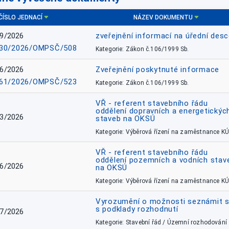
ČÍSLO JEDNACÍ
NÁZEV DOKUMENTU
9/2026
zveřejnění informací na úřední des
30/2026/OMPSČ/508
Kategorie: Zákon č.106/1999 Sb.
6/2026
Zveřejnění poskytnuté informace
61/2026/OMPSČ/523
Kategorie: Zákon č.106/1999 Sb.
VŘ - referent stavebního řádu
oddělení dopravních a energetickýc
3/2026
staveb na OKSÚ
Kategorie: Výběrová řízení na zaměstnance KÚ
VŘ - referent stavebního řádu
oddělení pozemních a vodních stav
6/2026
na OKSÚ
Kategorie: Výběrová řízení na zaměstnance KÚ
Vyrozumění o možnosti seznámit 
s podklady rozhodnutí
7/2026
Kategorie: Stavební řád / Územní rozhodování