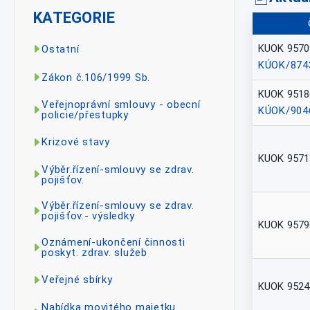
KATEGORIE
KUOK 9570
Ostatní
KÚOK/874
Zákon č.106/1999 Sb.
KUOK 9518
Veřejnoprávní smlouvy - obecní
KÚOK/904
policie/přestupky
Krizové stavy
KUOK 9571
Výběr.řízení-smlouvy se zdrav.
pojišťov.
Výběr.řízení-smlouvy se zdrav.
pojišťov.- výsledky
KUOK 9579
Oznámení-ukončení činnosti
poskyt. zdrav. služeb
Veřejné sbírky
KUOK 9524
Nabídka movitého majetku