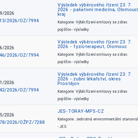
Výsledek výběrového řízení 23. 7.
2026 - paliativní medicína, Olomouc
9/2026
kraj
13/2026/OZ/7994
Kategorie: Výběr.řízení-smlouvy se zdrav.
pojišťov.- výsledky
Výsledek výběrového řízení 23. 7.
2026 - fyzioterapeut, Olomouc
6/2026
46/2026/OZ/7994
Kategorie: Výběr.řízení-smlouvy se zdrav.
pojišťov.- výsledky
Výsledek výběrového řízení 23. 7.
2026 - zubní lékařství, okres
1/2026
Prostějov
42/2026/OZ/7994
Kategorie: Výběr.řízení-smlouvy se zdrav.
pojišťov.- výsledky
JES-TORAY-MPS-CZ
5/2026
Kategorie: Jednotná environmentální stanovis
78/2026/OŽPZ/7288
- JES