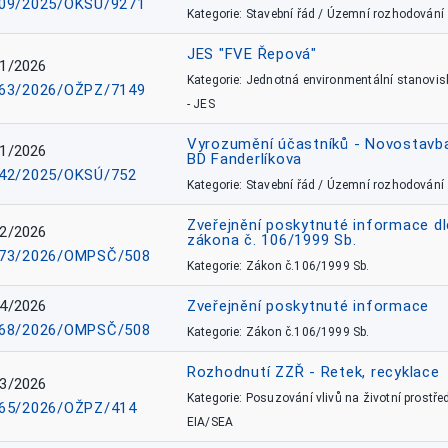
09/2025/OKSÚ/9271
Kategorie: Stavební řád / Územní rozhodování
JES "FVE Řepová"
1/2026
Kategorie: Jednotná environmentální stanovis
63/2026/OŽPZ/7149
- JES
Vyrozumění účastníků - Novostavb
1/2026
BD Fanderlíkova
42/2025/OKSÚ/752
Kategorie: Stavební řád / Územní rozhodování
Zveřejnění poskytnuté informace dl
2/2026
zákona č. 106/1999 Sb.
73/2026/OMPSČ/508
Kategorie: Zákon č.106/1999 Sb.
4/2026
Zveřejnění poskytnuté informace
68/2026/OMPSČ/508
Kategorie: Zákon č.106/1999 Sb.
Rozhodnutí ZZŘ - Retek, recyklace
3/2026
Kategorie: Posuzování vlivů na životní prostřed
65/2026/OŽPZ/414
EIA/SEA