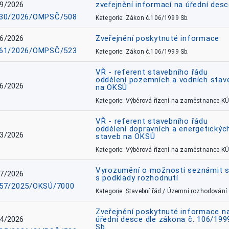
9/2026
zveřejnění informací na úřední des
30/2026/OMPSČ/508
Kategorie: Zákon č.106/1999 Sb.
6/2026
Zveřejnění poskytnuté informace
61/2026/OMPSČ/523
Kategorie: Zákon č.106/1999 Sb.
VŘ - referent stavebního řádu
oddělení pozemních a vodních stav
6/2026
na OKSÚ
Kategorie: Výběrová řízení na zaměstnance KÚ
VŘ - referent stavebního řádu
oddělení dopravních a energetickýc
3/2026
staveb na OKSÚ
Kategorie: Výběrová řízení na zaměstnance KÚ
Vyrozumění o možnosti seznámit 
7/2026
s podklady rozhodnutí
57/2025/OKSÚ/7000
Kategorie: Stavební řád / Územní rozhodování
Zveřejnění poskytnuté informace n
4/2026
úřední desce dle zákona č. 106/199
Sb.