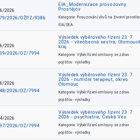
EIA_Modernizace provozovny
Prostějov
6/2026
79/2026/OŽPZ/9386
Kategorie: Posuzování vlivů na životní prostřed
EIA/SEA
Výsledek výběrového řízení 23. 7.
2026 - všeobecná sestra, Olomouc
6/2026
kraj
39/2026/OZ/7994
Kategorie: Výběr.řízení-smlouvy se zdrav.
pojišťov.- výsledky
Výsledek výběrového řízení 23. 7.
2026 - nutriční terapeut, okres
6/2026
Olomouc
48/2026/OZ/7994
Kategorie: Výběr.řízení-smlouvy se zdrav.
pojišťov.- výsledky
Výsledek výběrového řízení 23. 7.
2026 - psychiatrie, Česká Ves
4/2026
97/2026/OZ/7994
Kategorie: Výběr.řízení-smlouvy se zdrav.
pojišťov.- výsledky