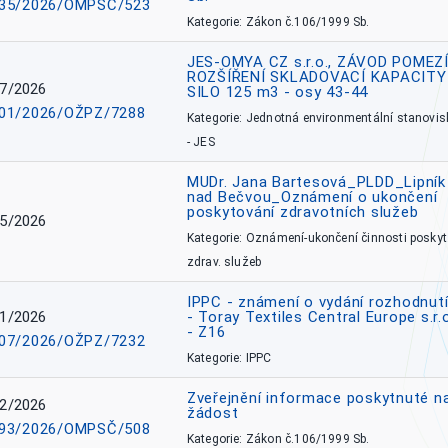
35/2026/OMPSČ/523
Kategorie: Zákon č.106/1999 Sb.
JES-OMYA CZ s.r.o., ZÁVOD POMEZÍ
ROZŠÍŘENÍ SKLADOVACÍ KAPACITY
7/2026
SILO 125 m3 - osy 43-44
01/2026/OŽPZ/7288
Kategorie: Jednotná environmentální stanovis
- JES
MUDr. Jana Bartesová_PLDD_Lipník
nad Bečvou_Oznámení o ukončení
poskytování zdravotních služeb
5/2026
Kategorie: Oznámení-ukončení činnosti poskyt
zdrav. služeb
IPPC - známení o vydání rozhodnutí
1/2026
- Toray Textiles Central Europe s.r.
- Z16
07/2026/OŽPZ/7232
Kategorie: IPPC
Zveřejnění informace poskytnuté n
2/2026
žádost
93/2026/OMPSČ/508
Kategorie: Zákon č.106/1999 Sb.