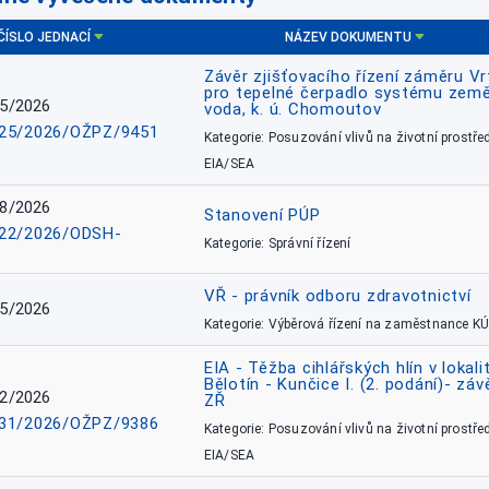
ČÍSLO JEDNACÍ
NÁZEV DOKUMENTU
Závěr zjišťovacího řízení záměru Vr
pro tepelné čerpadlo systému země
5/2026
voda, k. ú. Chomoutov
25/2026/OŽPZ/9451
Kategorie: Posuzování vlivů na životní prostřed
EIA/SEA
8/2026
Stanovení PÚP
22/2026/ODSH-
Kategorie: Správní řízení
VŘ - právník odboru zdravotnictví
5/2026
Kategorie: Výběrová řízení na zaměstnance KÚ
EIA - Těžba cihlářských hlín v lokali
Bělotín - Kunčice I. (2. podání)- záv
2/2026
ZŘ
31/2026/OŽPZ/9386
Kategorie: Posuzování vlivů na životní prostřed
EIA/SEA