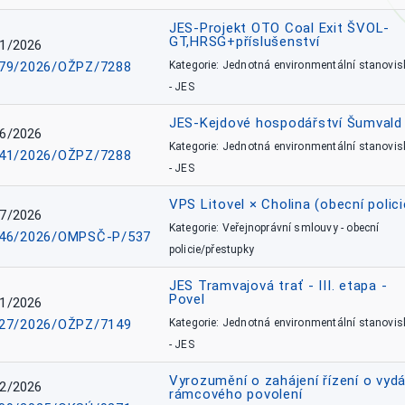
JES-Projekt OTO Coal Exit ŠVOL-
GT,HRSG+příslušenství
1/2026
79/2026/OŽPZ/7288
Kategorie: Jednotná environmentální stanovis
- JES
JES-Kejdové hospodářství Šumvald 
6/2026
Kategorie: Jednotná environmentální stanovis
41/2026/OŽPZ/7288
- JES
VPS Litovel × Cholina (obecní polici
7/2026
Kategorie: Veřejnoprávní smlouvy - obecní
46/2026/OMPSČ-P/537
policie/přestupky
JES Tramvajová trať - III. etapa -
Povel
1/2026
27/2026/OŽPZ/7149
Kategorie: Jednotná environmentální stanovis
- JES
Vyrozumění o zahájení řízení o vydá
2/2026
rámcového povolení