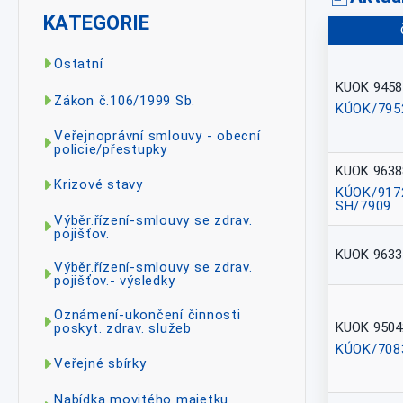
KATEGORIE
Ostatní
KUOK 9458
Zákon č.106/1999 Sb.
KÚOK/795
Veřejnoprávní smlouvy - obecní
policie/přestupky
KUOK 9638
Krizové stavy
KÚOK/917
SH/7909
Výběr.řízení-smlouvy se zdrav.
pojišťov.
KUOK 9633
Výběr.řízení-smlouvy se zdrav.
pojišťov.- výsledky
Oznámení-ukončení činnosti
KUOK 9504
poskyt. zdrav. služeb
KÚOK/708
Veřejné sbírky
Nabídka movitého majetku