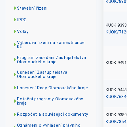
KÚOK/890
Stavební řízení
IPPC
KUOK 9398
Volby
KÚOK/712
Výběrová řízení na zaměstnance
KÚ
Program zasedání Zastupitelstva
Olomouckého kraje
KUOK 9491
Usnesení Zastupitelstva
Olomouckého kraje
Usnesení Rady Olomouckého kraje
KUOK 9443
KÚOK/684
Dotační programy Olomouckého
kraje
Rozpočet a související dokumenty
KUOK 9380
KÚOK/854
Oznámení o vyhlášení právního