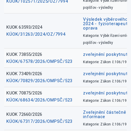
KÚOK/102571/2025/OZ/7994
Kategorie: Výběr.řízení-smlou
pojišťov.- výsledky
Výsledek výběrového ří
2024 - fyzioterapeut, 
KUOK 63593/2024
oprava
KÚOK/31263/2024/OZ/7994
Kategorie: Výběr.řízení-smlou
pojišťov.- výsledky
KUOK 73855/2026
zveřejnění poskytnuté
KÚOK/67578/2026/OMPSČ/523
Kategorie: Zákon č.106/1999
KUOK 73409/2026
zveřejnění poskytnuté
KÚOK/70829/2026/OMPSČ/523
Kategorie: Zákon č.106/1999
KUOK 70875/2026
zveřejnění poskytnuté
KÚOK/68634/2026/OMPSČ/523
Kategorie: Zákon č.106/1999
Zveřejnění částečně 
KUOK 72660/2026
informace
KÚOK/67317/2026/OMPSČ/523
Kategorie: Zákon č.106/1999