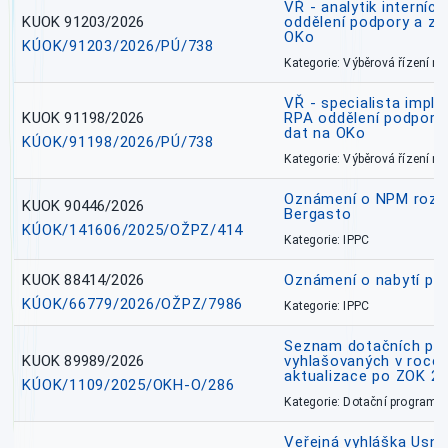
VŘ - analytik interníc
KUOK 91203/2026
oddělení podpory a zp
OKo
KÚOK/91203/2026/PÚ/738
Kategorie: Výběrová řízení 
VŘ - specialista impl
KUOK 91198/2026
RPA oddělení podpory 
dat na OKo
KÚOK/91198/2026/PÚ/738
Kategorie: Výběrová řízení 
Oznámení o NPM rozh
KUOK 90446/2026
Bergasto
KÚOK/141606/2025/OŽPZ/414
Kategorie: IPPC
KUOK 88414/2026
Oznámení o nabytí prá
KÚOK/66779/2026/OŽPZ/7986
Kategorie: IPPC
Seznam dotačních pr
KUOK 89989/2026
vyhlašovaných v roce 
aktualizace po ZOK 22
KÚOK/1109/2025/OKH-O/286
Kategorie: Dotační programy
Veřejná vyhláška Usne