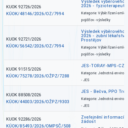
Výsledek výběrového ří
2026 - fyzioterapeut,
KUOK 92726/2026
KÚOK/48146/2026/OZ/7994
Kategorie: Výběr.řízení-smlou
pojišťov.- výsledky
Výsledek výběrového ří
2026 - zubní lékařství,
KUOK 92721/2026
Prostějov
KÚOK/56542/2026/OZ/7994
Kategorie: Výběr.řízení-smlou
pojišťov.- výsledky
JES-TORAY-MPS-CZ
KUOK 91515/2026
Kategorie: Jednotná environ
KÚOK/75278/2026/OŽPZ/7288
- JES
JES - Bečva, PPO Tro
KUOK 88508/2026
Kategorie: Jednotná environ
KÚOK/44003/2026/OŽPZ/9303
- JES
Zveřejnění informací 
KUOK 92286/2026
žádost
KÚOK/85493/2026/OMPSČ/508