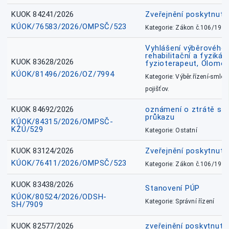
KUOK 84241/2026
Zveřejnění poskytnut
KÚOK/76583/2026/OMPSČ/523
Kategorie: Zákon č.106/1999
Vyhlášení výběrového ř
rehabilitační a fyzikál
KUOK 83628/2026
fyzioterapeut, Olomo
KÚOK/81496/2026/OZ/7994
Kategorie: Výběr.řízení-smlou
pojišťov.
KUOK 84692/2026
oznámení o ztrátě sl
průkazu
KÚOK/84315/2026/OMPSČ-
KŽÚ/529
Kategorie: Ostatní
KUOK 83124/2026
Zveřejnění poskytnut
KÚOK/76411/2026/OMPSČ/523
Kategorie: Zákon č.106/1999
KUOK 83438/2026
Stanovení PÚP
KÚOK/80524/2026/ODSH-
Kategorie: Správní řízení
SH/7909
KUOK 82577/2026
zveřejnění poskytnuté