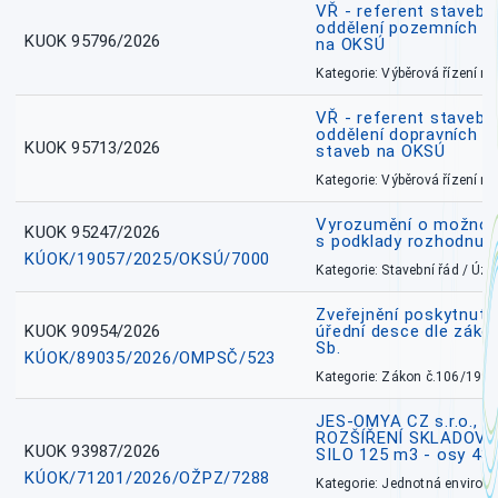
VŘ - referent stavebn
oddělení pozemních a
KUOK 95796/2026
na OKSÚ
Kategorie: Výběrová řízení 
VŘ - referent stavebn
oddělení dopravních a
KUOK 95713/2026
staveb na OKSÚ
Kategorie: Výběrová řízení 
Vyrozumění o možnos
KUOK 95247/2026
s podklady rozhodnutí
KÚOK/19057/2025/OKSÚ/7000
Kategorie: Stavební řád / Ú
Zveřejnění poskytnuté
KUOK 90954/2026
úřední desce dle záko
Sb.
KÚOK/89035/2026/OMPSČ/523
Kategorie: Zákon č.106/1999
JES-OMYA CZ s.r.o., 
ROZŠÍŘENÍ SKLADOVA
KUOK 93987/2026
SILO 125 m3 - osy 43
KÚOK/71201/2026/OŽPZ/7288
Kategorie: Jednotná environ