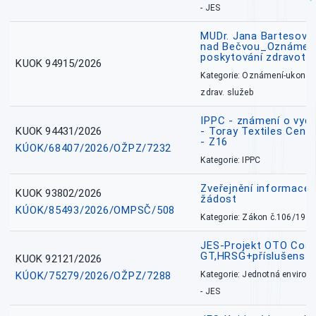
- JES
MUDr. Jana Bartesová
nad Bečvou_Oznámení
poskytování zdravotní
KUOK 94915/2026
Kategorie: Oznámení-ukončen
zdrav. služeb
IPPC - známení o vydá
KUOK 94431/2026
- Toray Textiles Centra
- Z16
KÚOK/68407/2026/OŽPZ/7232
Kategorie: IPPC
Zveřejnění informace 
KUOK 93802/2026
žádost
KÚOK/85493/2026/OMPSČ/508
Kategorie: Zákon č.106/1999
JES-Projekt OTO Coal
GT,HRSG+příslušenstv
KUOK 92121/2026
KÚOK/75279/2026/OŽPZ/7288
Kategorie: Jednotná environ
- JES