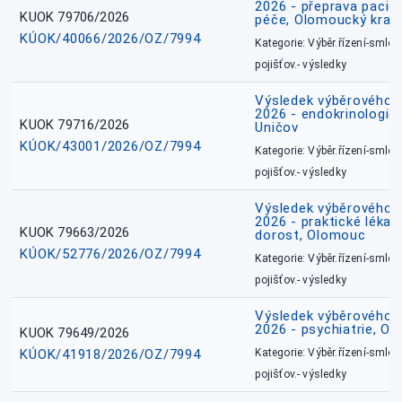
2026 - přeprava pacie
KUOK 79706/2026
péče, Olomoucký kraj
KÚOK/40066/2026/OZ/7994
Kategorie: Výběr.řízení-smlou
pojišťov.- výsledky
Výsledek výběrového ří
2026 - endokrinologie 
KUOK 79716/2026
Uničov
KÚOK/43001/2026/OZ/7994
Kategorie: Výběr.řízení-smlou
pojišťov.- výsledky
Výsledek výběrového ří
2026 - praktické lékařs
KUOK 79663/2026
dorost, Olomouc
KÚOK/52776/2026/OZ/7994
Kategorie: Výběr.řízení-smlou
pojišťov.- výsledky
Výsledek výběrového ří
2026 - psychiatrie, O
KUOK 79649/2026
KÚOK/41918/2026/OZ/7994
Kategorie: Výběr.řízení-smlou
pojišťov.- výsledky