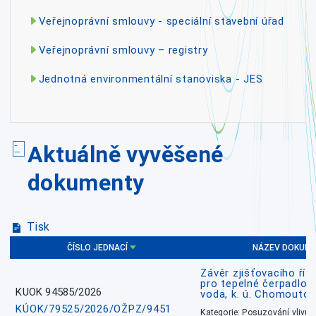
Veřejnoprávní smlouvy - speciální stavební úřad
Veřejnoprávní smlouvy – registry
Jednotná environmentální stanoviska - JES
Aktuálně vyvěšené
dokumenty
Tisk
ČÍSLO JEDNACÍ
NÁZEV DOKUM
Závěr zjišťovacího říz
pro tepelné čerpadlo
KUOK 94585/2026
voda, k. ú. Chomoutov
KÚOK/79525/2026/OŽPZ/9451
Kategorie: Posuzování vlivů n