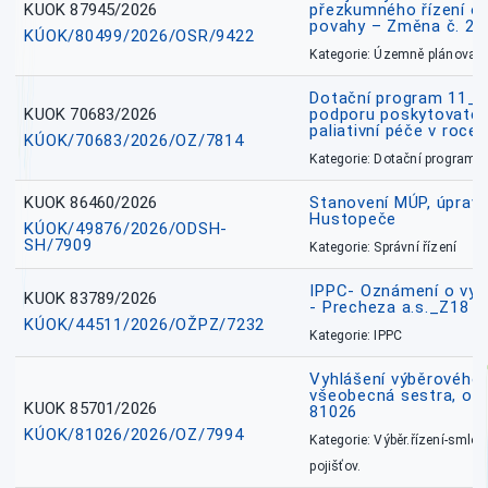
KUOK 87945/2026
přezkumného řízení o
povahy – Změna č. 2 
KÚOK/80499/2026/OSR/9422
Kategorie: Územně plánovac
Dotační program 11_
KUOK 70683/2026
podporu poskytovatel
paliativní péče v roce
KÚOK/70683/2026/OZ/7814
Kategorie: Dotační programy
KUOK 86460/2026
Stanovení MÚP, úprav
Hustopeče
KÚOK/49876/2026/ODSH-
SH/7909
Kategorie: Správní řízení
IPPC- Oznámení o vyd
KUOK 83789/2026
- Precheza a.s._Z18
KÚOK/44511/2026/OŽPZ/7232
Kategorie: IPPC
Vyhlášení výběrového ř
všeobecná sestra, okr
KUOK 85701/2026
81026
KÚOK/81026/2026/OZ/7994
Kategorie: Výběr.řízení-smlou
pojišťov.