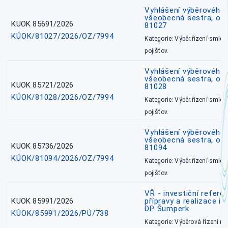
Vyhlášení výběrového ř
všeobecná sestra, okr
KUOK 85691/2026
81027
KÚOK/81027/2026/OZ/7994
Kategorie: Výběr.řízení-smlou
pojišťov.
Vyhlášení výběrového ř
všeobecná sestra, okr
KUOK 85721/2026
81028
KÚOK/81028/2026/OZ/7994
Kategorie: Výběr.řízení-smlou
pojišťov.
Vyhlášení výběrového ř
všeobecná sestra, ok
KUOK 85736/2026
81094
KÚOK/81094/2026/OZ/7994
Kategorie: Výběr.řízení-smlou
pojišťov.
VŘ - investiční refere
KUOK 85991/2026
přípravy a realizace in
DP Šumperk
KÚOK/85991/2026/PÚ/738
Kategorie: Výběrová řízení 