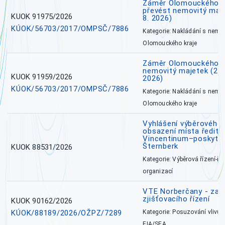
Záměr Olomouckého kr
převést nemovitý majet
KUOK 91975/2026
8. 2026)
KÚOK/56703/2017/OMPSČ/7886
Kategorie: Nakládání s nem
Olomouckého kraje
Záměr Olomouckého k
nemovitý majetek (27. 7
KUOK 91959/2026
2026)
KÚOK/56703/2017/OMPSČ/7886
Kategorie: Nakládání s nem
Olomouckého kraje
Vyhlášení výběrového 
obsazení místa ředite
Vincentinum–poskytova
Šternberk
KUOK 88531/2026
Kategorie: Výběrová řízení-ře
organizací
VTE Norberčany - zahá
zjišťovacího řízení
KUOK 90162/2026
KÚOK/88189/2026/OŽPZ/7289
Kategorie: Posuzování vlivů n
EIA/SEA