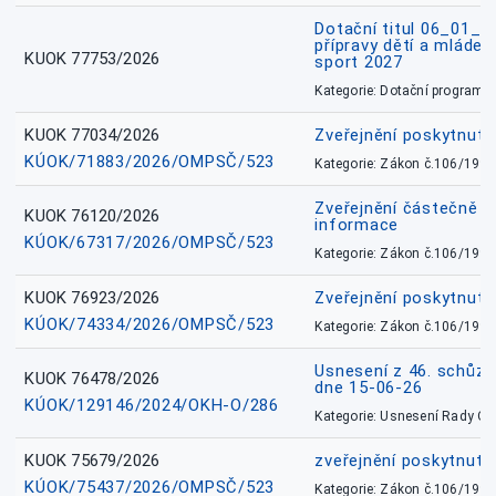
Dotační titul 06_01_
přípravy dětí a mládež
KUOK 77753/2026
sport 2027
Kategorie: Dotační programy
KUOK 77034/2026
Zveřejnění poskytnut
KÚOK/71883/2026/OMPSČ/523
Kategorie: Zákon č.106/1999
Zveřejnění částečně 
KUOK 76120/2026
informace
KÚOK/67317/2026/OMPSČ/523
Kategorie: Zákon č.106/1999
KUOK 76923/2026
Zveřejnění poskytnuté
KÚOK/74334/2026/OMPSČ/523
Kategorie: Zákon č.106/1999
Usnesení z 46. schůz
KUOK 76478/2026
dne 15-06-26
KÚOK/129146/2024/OKH-O/286
Kategorie: Usnesení Rady O
KUOK 75679/2026
zveřejnění poskytnuté
KÚOK/75437/2026/OMPSČ/523
Kategorie: Zákon č.106/1999