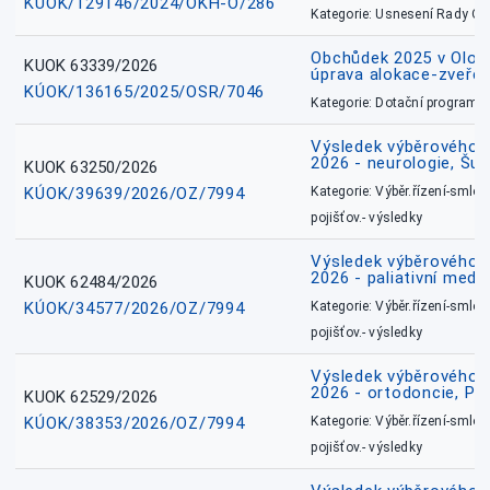
KÚOK/129146/2024/OKH-O/286
Kategorie: Usnesení Rady O
Obchůdek 2025 v Olom
KUOK 63339/2026
úprava alokace-zveřej
KÚOK/136165/2025/OSR/7046
Kategorie: Dotační programy
Výsledek výběrového ří
2026 - neurologie, Šu
KUOK 63250/2026
KÚOK/39639/2026/OZ/7994
Kategorie: Výběr.řízení-smlou
pojišťov.- výsledky
Výsledek výběrového ří
2026 - paliativní medic
KUOK 62484/2026
KÚOK/34577/2026/OZ/7994
Kategorie: Výběr.řízení-smlou
pojišťov.- výsledky
Výsledek výběrového ří
2026 - ortodoncie, Př
KUOK 62529/2026
KÚOK/38353/2026/OZ/7994
Kategorie: Výběr.řízení-smlou
pojišťov.- výsledky