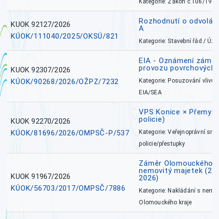
Kategorie: Zákon č.106/1999
Rozhodnutí o odvolán
KUOK 92127/2026
A
KÚOK/111040/2025/OKSÚ/821
Kategorie: Stavební řád / Ú
EIA - Oznámení záměru
provozu povrchových 
KUOK 92307/2026
KÚOK/90268/2026/OŽPZ/7232
Kategorie: Posuzování vlivů n
EIA/SEA
VPS Konice × Přemysl
policie)
KUOK 92270/2026
KÚOK/81696/2026/OMPSČ-P/537
Kategorie: Veřejnoprávní sml
policie/přestupky
Záměr Olomouckého k
nemovitý majetek (27. 7
KUOK 91967/2026
2026)
KÚOK/56703/2017/OMPSČ/7886
Kategorie: Nakládání s nem
Olomouckého kraje