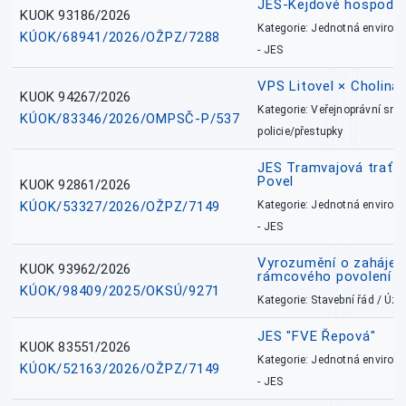
JES-Kejdové hospodářs
KUOK 93186/2026
Kategorie: Jednotná environ
KÚOK/68941/2026/OŽPZ/7288
- JES
VPS Litovel × Cholina 
KUOK 94267/2026
Kategorie: Veřejnoprávní sml
KÚOK/83346/2026/OMPSČ-P/537
policie/přestupky
JES Tramvajová trať - I
Povel
KUOK 92861/2026
KÚOK/53327/2026/OŽPZ/7149
Kategorie: Jednotná environ
- JES
Vyrozumění o zahájení 
KUOK 93962/2026
rámcového povolení
KÚOK/98409/2025/OKSÚ/9271
Kategorie: Stavební řád / Ú
JES "FVE Řepová"
KUOK 83551/2026
Kategorie: Jednotná environ
KÚOK/52163/2026/OŽPZ/7149
- JES