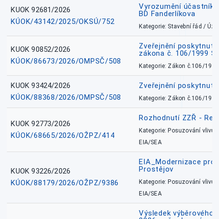
Vyrozumění účastníků
KUOK 92681/2026
BD Fanderlíkova
KÚOK/43142/2025/OKSÚ/752
Kategorie: Stavební řád / Ú
Zveřejnění poskytnuté
KUOK 90852/2026
zákona č. 106/1999 Sb
KÚOK/86673/2026/OMPSČ/508
Kategorie: Zákon č.106/1999
KUOK 93424/2026
Zveřejnění poskytnut
KÚOK/88368/2026/OMPSČ/508
Kategorie: Zákon č.106/1999
Rozhodnutí ZZŘ - Rete
KUOK 92773/2026
Kategorie: Posuzování vlivů n
KÚOK/68665/2026/OŽPZ/414
EIA/SEA
EIA_Modernizace pro
Prostějov
KUOK 93226/2026
KÚOK/88179/2026/OŽPZ/9386
Kategorie: Posuzování vlivů n
EIA/SEA
Výsledek výběrového ří