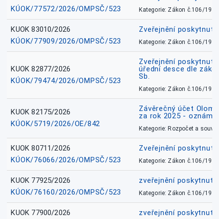
KÚOK/77572/2026/OMPSČ/523
Kategorie: Zákon č.106/1999
KUOK 83010/2026
Zveřejnění poskytnut
KÚOK/77909/2026/OMPSČ/523
Kategorie: Zákon č.106/1999
Zveřejnění poskytnuté
KUOK 82877/2026
úřední desce dle záko
Sb.
KÚOK/79474/2026/OMPSČ/523
Kategorie: Zákon č.106/1999
Závěrečný účet Olomo
KUOK 82175/2026
za rok 2025 - oznámen
KÚOK/5719/2026/OE/842
Kategorie: Rozpočet a souvis
KUOK 80711/2026
Zveřejnění poskytnut
KÚOK/76066/2026/OMPSČ/523
Kategorie: Zákon č.106/1999
KUOK 77925/2026
zveřejnění poskytnuté
KÚOK/76160/2026/OMPSČ/523
Kategorie: Zákon č.106/1999
KUOK 77900/2026
zveřejnění poskytnuté