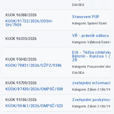
EIA/SEA
KUOK 96388/2026
Stanovení PÚP
KÚOK/91722/2026/ODSH-
Kategorie: Správní řízení
SH/7909
VŘ - právník odboru zd
KUOK 96335/2026
Kategorie: Výběrová řízení 
EIA - Těžba cihlářských
Bělotín - Kunčice I. (2
KUOK 95042/2026
ZŘ
KÚOK/70831/2026/OŽPZ/9386
Kategorie: Posuzování vlivů n
EIA/SEA
KUOK 95709/2026
zveřejnění informací 
KÚOK/87430/2026/OMPSČ/508
Kategorie: Zákon č.106/1999
KUOK 95186/2026
Zveřejnění poskytnut
KÚOK/90461/2026/OMPSČ/523
Kategorie: Zákon č.106/1999