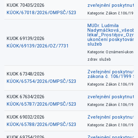
KUOK 70435/2026
zveřejnění poskytnuté
KÚOK/67018/2026/OMPSČ/523
Kategorie: Zákon č.106/1999
MUDr. Ludmila
Nadymáčková_všeobec
lékař_Prostějov_Ozná
KUOK 69139/2026
ukončení poskytování 
služeb
KÚOK/69139/2026/OZ/7731
Kategorie: Oznámení-ukončen
zdrav. služeb
Zveřejnění poskytnuté
KUOK 67348/2026
zákona č. 106/1999 Sb
KÚOK/65754/2026/OMPSČ/523
Kategorie: Zákon č.106/1999
KUOK 67634/2026
zveřejnění poskytnuté
KÚOK/65787/2026/OMPSČ/523
Kategorie: Zákon č.106/1999
KUOK 69032/2026
Zveřejnění poskytnut
KÚOK/65788/2026/OMPSČ/523
Kategorie: Zákon č.106/1999
KUOK 69754/2026
Zveřejnění poskytnut