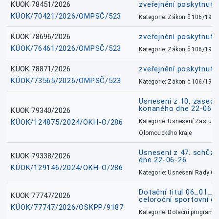
KUOK 78451/2026
zveřejnění poskytnuté
KÚOK/70421/2026/OMPSČ/523
Kategorie: Zákon č.106/1999
KUOK 78696/2026
zveřejnění poskytnuté
KÚOK/76461/2026/OMPSČ/523
Kategorie: Zákon č.106/1999
KUOK 78871/2026
zveřejnění poskytnuté
KÚOK/73565/2026/OMPSČ/523
Kategorie: Zákon č.106/1999
Usnesení z 10. zasedá
konaného dne 22-06-
KUOK 79340/2026
KÚOK/124875/2024/OKH-O/286
Kategorie: Usnesení Zastupit
Olomouckého kraje
Usnesení z 47. schůz
KUOK 79338/2026
dne 22-06-26
KÚOK/129146/2024/OKH-O/286
Kategorie: Usnesení Rady O
Dotační titul 06_01_
KUOK 77747/2026
celoroční sportovní č
KÚOK/77747/2026/OSKPP/9187
Kategorie: Dotační programy