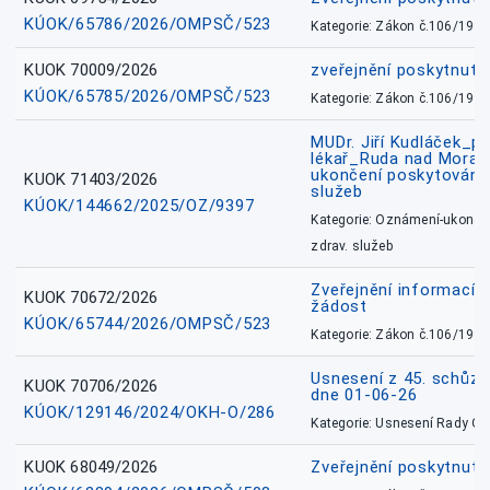
KÚOK/65786/2026/OMPSČ/523
Kategorie: Zákon č.106/1999
KUOK 70009/2026
zveřejnění poskytnuté
KÚOK/65785/2026/OMPSČ/523
Kategorie: Zákon č.106/1999
MUDr. Jiří Kudláček_pr
lékař_Ruda nad Mora
ukončení poskytování 
KUOK 71403/2026
služeb
KÚOK/144662/2025/OZ/9397
Kategorie: Oznámení-ukončen
zdrav. služeb
Zveřejnění informací 
KUOK 70672/2026
žádost
KÚOK/65744/2026/OMPSČ/523
Kategorie: Zákon č.106/1999
Usnesení z 45. schůz
KUOK 70706/2026
dne 01-06-26
KÚOK/129146/2024/OKH-O/286
Kategorie: Usnesení Rady O
KUOK 68049/2026
Zveřejnění poskytnutý