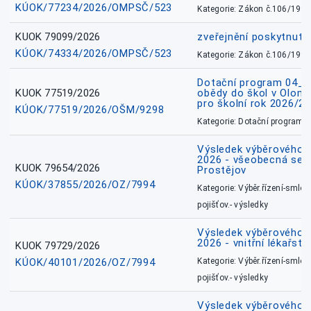
KÚOK/77234/2026/OMPSČ/523
Kategorie: Zákon č.106/1999
KUOK 79099/2026
zveřejnění poskytnuté
KÚOK/74334/2026/OMPSČ/523
Kategorie: Zákon č.106/1999
Dotační program 04_0
KUOK 77519/2026
obědy do škol v Olomo
pro školní rok 2026/2
KÚOK/77519/2026/OŠM/9298
Kategorie: Dotační programy
Výsledek výběrového ří
2026 - všeobecná sest
KUOK 79654/2026
Prostějov
KÚOK/37855/2026/OZ/7994
Kategorie: Výběr.řízení-smlou
pojišťov.- výsledky
Výsledek výběrového ří
2026 - vnitřní lékařstv
KUOK 79729/2026
KÚOK/40101/2026/OZ/7994
Kategorie: Výběr.řízení-smlou
pojišťov.- výsledky
Výsledek výběrového ří