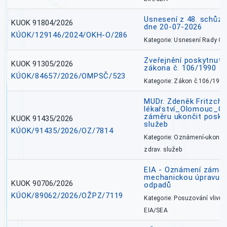
Usnesení z 48. schůz
KUOK 91804/2026
dne 20-07-2026
KÚOK/129146/2024/OKH-O/286
Kategorie: Usnesení Rady O
Zveřejnění poskytnutí
KUOK 91305/2026
zákona č. 106/1990
KÚOK/84657/2026/OMPSČ/523
Kategorie: Zákon č.106/1999
MUDr. Zdeněk Fritzch_
lékařství_Olomouc_O
záměru ukončit poskyt
KUOK 91435/2026
služeb
KÚOK/91435/2026/OZ/7814
Kategorie: Oznámení-ukončen
zdrav. služeb
EIA - Oznámení záměru
mechanickou úpravu a 
KUOK 90706/2026
odpadů
KÚOK/89062/2026/OŽPZ/7119
Kategorie: Posuzování vlivů n
EIA/SEA