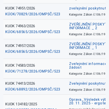
KUOK 74951/2026
zveřejnění poskytnuté
KÚOK/70829/2026/OMPSČ/523
Kategorie: Zákon č.106/1999
ZVEŘEJNĚNÍ POSKYT
KUOK 74963/2026
INFORMACE _ 2
KÚOK/68565/2026/OMPSČ/523
Kategorie: Zákon č.106/1999
ZVEŘEJNĚNÍ POSKYT
KUOK 74957/2026
INFORMACE _ 1
KÚOK/68565/2026/OMPSČ/523
Kategorie: Zákon č.106/1999
Zveřejnění informace 
KUOK 74583/2026
žádost
KÚOK/71278/2026/OMPSČ/523
Kategorie: Zákon č.106/1999
KUOK 74413/2026
Zveřejnění poskytnut
KÚOK/68892/2026/OMPSČ/523
Kategorie: Zákon č.106/1999
Oprava_Výsledek výbě
20. 11. 2025 - ergote
KUOK 134182/2025