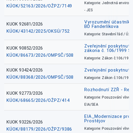
Kategorie: Jednotná environ
KÚOK/52163/2026/OŽPZ/7149
- JES
Vyrozumění účastníků
KUOK 92681/2026
BD Fanderlíkova
KÚOK/43142/2025/OKSÚ/752
Kategorie: Stavební řád / Ú
Zveřejnění poskytnuté
KUOK 90852/2026
zákona č. 106/1999 Sb
KÚOK/86673/2026/OMPSČ/508
Kategorie: Zákon č.106/1999
KUOK 93424/2026
Zveřejnění poskytnut
KÚOK/88368/2026/OMPSČ/508
Kategorie: Zákon č.106/1999
Rozhodnutí ZZŘ - Rete
KUOK 92773/2026
Kategorie: Posuzování vlivů n
KÚOK/68665/2026/OŽPZ/414
EIA/SEA
EIA_Modernizace pro
Prostějov
KUOK 93226/2026
KÚOK/88179/2026/OŽPZ/9386
Kategorie: Posuzování vlivů n