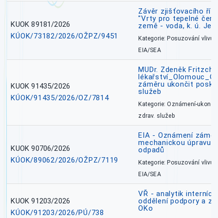
Závěr zjišťovacího ří
"Vrty pro tepelné čer
KUOK 89181/2026
země - voda, k. ú. Jes
KÚOK/73182/2026/OŽPZ/9451
Kategorie: Posuzování vlivů n
EIA/SEA
MUDr. Zdeněk Fritzch_
lékařství_Olomouc_O
záměru ukončit poskyt
KUOK 91435/2026
služeb
KÚOK/91435/2026/OZ/7814
Kategorie: Oznámení-ukončen
zdrav. služeb
EIA - Oznámení záměru
mechanickou úpravu a 
KUOK 90706/2026
odpadů
KÚOK/89062/2026/OŽPZ/7119
Kategorie: Posuzování vlivů n
EIA/SEA
VŘ - analytik interníc
KUOK 91203/2026
oddělení podpory a zp
OKo
KÚOK/91203/2026/PÚ/738