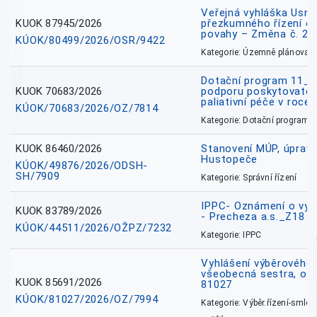
Veřejná vyhláška Usne
KUOK 87945/2026
přezkumného řízení o
povahy – Změna č. 2 
KÚOK/80499/2026/OSR/9422
Kategorie: Územně plánovac
Dotační program 11_
KUOK 70683/2026
podporu poskytovatel
paliativní péče v roce
KÚOK/70683/2026/OZ/7814
Kategorie: Dotační programy
KUOK 86460/2026
Stanovení MÚP, úprav
Hustopeče
KÚOK/49876/2026/ODSH-
SH/7909
Kategorie: Správní řízení
IPPC- Oznámení o vyd
KUOK 83789/2026
- Precheza a.s._Z18
KÚOK/44511/2026/OŽPZ/7232
Kategorie: IPPC
Vyhlášení výběrového ř
všeobecná sestra, okr
KUOK 85691/2026
81027
KÚOK/81027/2026/OZ/7994
Kategorie: Výběr.řízení-smlou