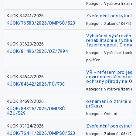
Kategorie: Výběrová řízení 
KUOK 84241/2026
Zveřejnění poskytnut
KÚOK/76583/2026/OMPSČ/523
Kategorie: Zákon č.106/1999
Vyhlášení výběrového ř
rehabilitační a fyzikál
KUOK 83628/2026
fyzioterapeut, Olomo
KÚOK/81496/2026/OZ/7994
Kategorie: Výběr.řízení-smlou
pojišťov.
VŘ - referent pro jed
KUOK 84642/2026
environmentální stano
ochrany přírody na O
KÚOK/84642/2026/PÚ/738
Kategorie: Výběrová řízení 
KUOK 84692/2026
oznámení o ztrátě sl
průkazu
KÚOK/84315/2026/OMPSČ-
KŽÚ/529
Kategorie: Ostatní
KUOK 83124/2026
Zveřejnění poskytnut
KÚOK/76411/2026/OMPSČ/523
Kategorie: Zákon č.106/1999