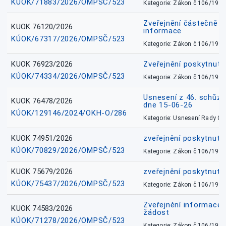
KÚOK/71883/2026/OMPSČ/523
Kategorie: Zákon č.106/1999
Zveřejnění částečně 
KUOK 76120/2026
informace
KÚOK/67317/2026/OMPSČ/523
Kategorie: Zákon č.106/1999
KUOK 76923/2026
Zveřejnění poskytnuté
KÚOK/74334/2026/OMPSČ/523
Kategorie: Zákon č.106/1999
Usnesení z 46. schůz
KUOK 76478/2026
dne 15-06-26
KÚOK/129146/2024/OKH-O/286
Kategorie: Usnesení Rady O
KUOK 74951/2026
zveřejnění poskytnuté
KÚOK/70829/2026/OMPSČ/523
Kategorie: Zákon č.106/1999
KUOK 75679/2026
zveřejnění poskytnuté
KÚOK/75437/2026/OMPSČ/523
Kategorie: Zákon č.106/1999
Zveřejnění informace 
KUOK 74583/2026
žádost
KÚOK/71278/2026/OMPSČ/523
Kategorie: Zákon č.106/1999