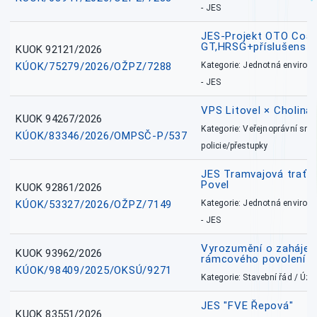
- JES
JES-Projekt OTO Coal
GT,HRSG+příslušenstv
KUOK 92121/2026
KÚOK/75279/2026/OŽPZ/7288
Kategorie: Jednotná environ
- JES
VPS Litovel × Cholina 
KUOK 94267/2026
Kategorie: Veřejnoprávní sml
KÚOK/83346/2026/OMPSČ-P/537
policie/přestupky
JES Tramvajová trať - I
Povel
KUOK 92861/2026
KÚOK/53327/2026/OŽPZ/7149
Kategorie: Jednotná environ
- JES
Vyrozumění o zahájení 
KUOK 93962/2026
rámcového povolení
KÚOK/98409/2025/OKSÚ/9271
Kategorie: Stavební řád / Ú
JES "FVE Řepová"
KUOK 83551/2026