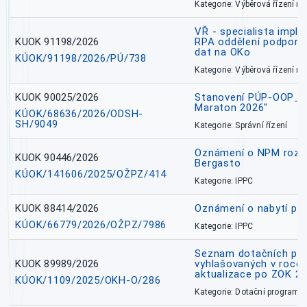
Kategorie: Výběrová řízení 
VŘ - specialista impl
KUOK 91198/2026
RPA oddělení podpory 
dat na OKo
KÚOK/91198/2026/PÚ/738
Kategorie: Výběrová řízení 
KUOK 90025/2026
Stanovení PÚP-OOP_I/
Maraton 2026"
KÚOK/68636/2026/ODSH-
SH/9049
Kategorie: Správní řízení
Oznámení o NPM rozh
KUOK 90446/2026
Bergasto
KÚOK/141606/2025/OŽPZ/414
Kategorie: IPPC
KUOK 88414/2026
Oznámení o nabytí prá
KÚOK/66779/2026/OŽPZ/7986
Kategorie: IPPC
Seznam dotačních pr
KUOK 89989/2026
vyhlašovaných v roce 
aktualizace po ZOK 22
KÚOK/1109/2025/OKH-O/286
Kategorie: Dotační programy