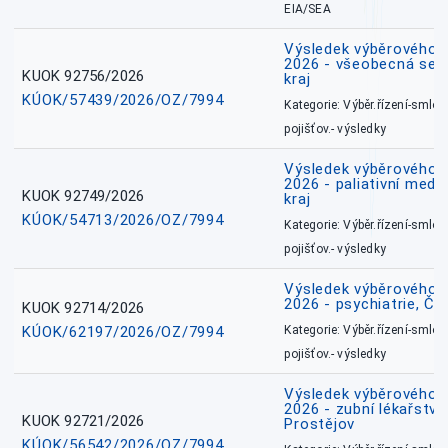
EIA/SEA
Výsledek výběrového ří
2026 - všeobecná ses
KUOK 92756/2026
kraj
KÚOK/57439/2026/OZ/7994
Kategorie: Výběr.řízení-smlou
pojišťov.- výsledky
Výsledek výběrového ří
2026 - paliativní medi
KUOK 92749/2026
kraj
KÚOK/54713/2026/OZ/7994
Kategorie: Výběr.řízení-smlou
pojišťov.- výsledky
Výsledek výběrového ří
2026 - psychiatrie, Č
KUOK 92714/2026
KÚOK/62197/2026/OZ/7994
Kategorie: Výběr.řízení-smlou
pojišťov.- výsledky
Výsledek výběrového ří
2026 - zubní lékařství,
KUOK 92721/2026
Prostějov
KÚOK/56542/2026/OZ/7994