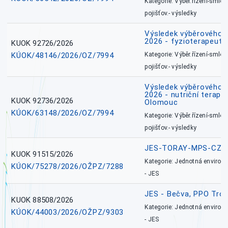
Kategorie: Výběr.řízení-smlou
pojišťov.- výsledky
Výsledek výběrového ří
2026 - fyzioterapeut,
KUOK 92726/2026
KÚOK/48146/2026/OZ/7994
Kategorie: Výběr.řízení-smlou
pojišťov.- výsledky
Výsledek výběrového ří
2026 - nutriční terape
KUOK 92736/2026
Olomouc
KÚOK/63148/2026/OZ/7994
Kategorie: Výběr.řízení-smlou
pojišťov.- výsledky
JES-TORAY-MPS-CZ
KUOK 91515/2026
Kategorie: Jednotná environ
KÚOK/75278/2026/OŽPZ/7288
- JES
JES - Bečva, PPO Tro
KUOK 88508/2026
Kategorie: Jednotná environ
KÚOK/44003/2026/OŽPZ/9303
- JES