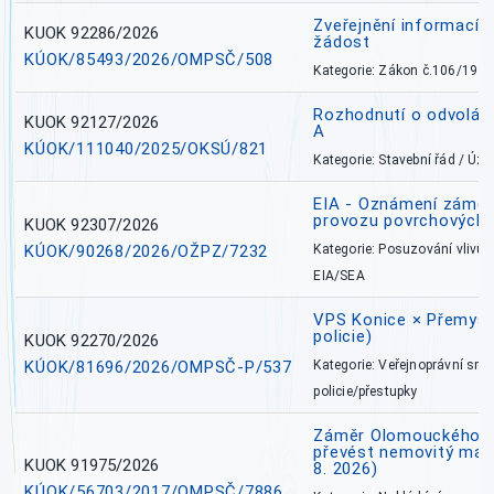
Zveřejnění informací 
KUOK 92286/2026
žádost
KÚOK/85493/2026/OMPSČ/508
Kategorie: Zákon č.106/1999
Rozhodnutí o odvolán
KUOK 92127/2026
A
KÚOK/111040/2025/OKSÚ/821
Kategorie: Stavební řád / Ú
EIA - Oznámení záměru
provozu povrchových 
KUOK 92307/2026
KÚOK/90268/2026/OŽPZ/7232
Kategorie: Posuzování vlivů n
EIA/SEA
VPS Konice × Přemysl
policie)
KUOK 92270/2026
KÚOK/81696/2026/OMPSČ-P/537
Kategorie: Veřejnoprávní sml
policie/přestupky
Záměr Olomouckého kr
převést nemovitý majet
KUOK 91975/2026
8. 2026)
KÚOK/56703/2017/OMPSČ/7886