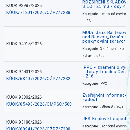
ROZŠÍŘENÍ SKLADOVA
KUOK 93987/2026
SILO 125 m3 - osy 43
KÚOK/71201/2026/OŽPZ/7288
Kategorie: Jednotná environ
- JES
MUDr. Jana Bartesová
nad Bečvou_Oznámení
poskytování zdravotní
KUOK 94915/2026
Kategorie: Oznámení-ukončen
zdrav. služeb
IPPC - známení o vydá
KUOK 94431/2026
- Toray Textiles Centra
- Z16
KÚOK/68407/2026/OŽPZ/7232
Kategorie: IPPC
Zveřejnění informace 
KUOK 93802/2026
žádost
KÚOK/85493/2026/OMPSČ/508
Kategorie: Zákon č.106/1999
JES-Kejdové hospodářs
KUOK 93186/2026
Kategorie: Jednotná environ
KÚOK/68941/2026/OŽPZ/7288