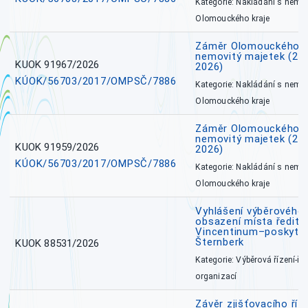
Kategorie: Nakládání s nem
Olomouckého kraje
Záměr Olomouckého k
nemovitý majetek (27. 7
KUOK 91967/2026
2026)
KÚOK/56703/2017/OMPSČ/7886
Kategorie: Nakládání s nem
Olomouckého kraje
Záměr Olomouckého k
nemovitý majetek (27. 7
KUOK 91959/2026
2026)
KÚOK/56703/2017/OMPSČ/7886
Kategorie: Nakládání s nem
Olomouckého kraje
Vyhlášení výběrového 
obsazení místa ředite
Vincentinum–poskytova
Šternberk
KUOK 88531/2026
Kategorie: Výběrová řízení-ře
organizací
Závěr zjišťovacího ří