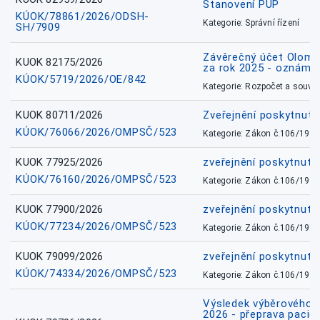
Stanovení PÚP
KÚOK/78861/2026/ODSH-
Kategorie: Správní řízení
SH/7909
Závěrečný účet Olomo
KUOK 82175/2026
za rok 2025 - oznámen
KÚOK/5719/2026/OE/842
Kategorie: Rozpočet a souvis
KUOK 80711/2026
Zveřejnění poskytnut
KÚOK/76066/2026/OMPSČ/523
Kategorie: Zákon č.106/1999
KUOK 77925/2026
zveřejnění poskytnuté
KÚOK/76160/2026/OMPSČ/523
Kategorie: Zákon č.106/1999
KUOK 77900/2026
zveřejnění poskytnuté
KÚOK/77234/2026/OMPSČ/523
Kategorie: Zákon č.106/1999
KUOK 79099/2026
zveřejnění poskytnuté
KÚOK/74334/2026/OMPSČ/523
Kategorie: Zákon č.106/1999
Výsledek výběrového ří
2026 - přeprava pacie