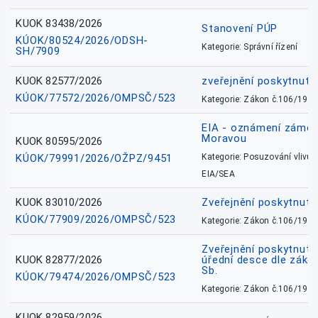
KUOK 83438/2026
Stanovení PÚP
KÚOK/80524/2026/ODSH-
Kategorie: Správní řízení
SH/7909
KUOK 82577/2026
zveřejnění poskytnuté
KÚOK/77572/2026/OMPSČ/523
Kategorie: Zákon č.106/1999
EIA - oznámení záměr
Moravou
KUOK 80595/2026
KÚOK/79991/2026/OŽPZ/9451
Kategorie: Posuzování vlivů n
EIA/SEA
KUOK 83010/2026
Zveřejnění poskytnut
KÚOK/77909/2026/OMPSČ/523
Kategorie: Zákon č.106/1999
Zveřejnění poskytnuté
KUOK 82877/2026
úřední desce dle záko
Sb.
KÚOK/79474/2026/OMPSČ/523
Kategorie: Zákon č.106/1999
KUOK 82959/2026