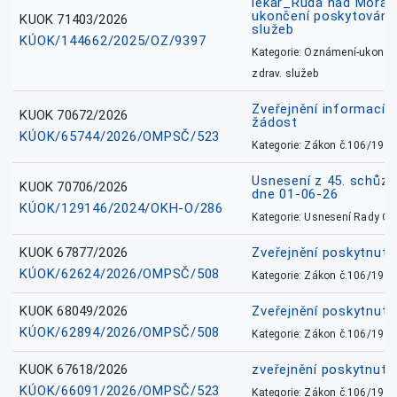
lékař_Ruda nad Mora
ukončení poskytování 
KUOK 71403/2026
služeb
KÚOK/144662/2025/OZ/9397
Kategorie: Oznámení-ukončen
zdrav. služeb
Zveřejnění informací 
KUOK 70672/2026
žádost
KÚOK/65744/2026/OMPSČ/523
Kategorie: Zákon č.106/1999
Usnesení z 45. schůz
KUOK 70706/2026
dne 01-06-26
KÚOK/129146/2024/OKH-O/286
Kategorie: Usnesení Rady O
KUOK 67877/2026
Zveřejnění poskytnut
KÚOK/62624/2026/OMPSČ/508
Kategorie: Zákon č.106/1999
KUOK 68049/2026
Zveřejnění poskytnutý
KÚOK/62894/2026/OMPSČ/508
Kategorie: Zákon č.106/1999
KUOK 67618/2026
zveřejnění poskytnuté
KÚOK/66091/2026/OMPSČ/523
Kategorie: Zákon č.106/1999