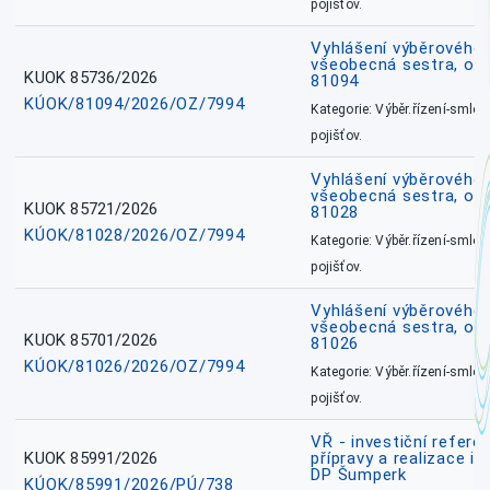
pojišťov.
Vyhlášení výběrového ř
všeobecná sestra, ok
KUOK 85736/2026
81094
KÚOK/81094/2026/OZ/7994
Kategorie: Výběr.řízení-smlou
pojišťov.
Vyhlášení výběrového ř
všeobecná sestra, okr
KUOK 85721/2026
81028
KÚOK/81028/2026/OZ/7994
Kategorie: Výběr.řízení-smlou
pojišťov.
Vyhlášení výběrového ř
všeobecná sestra, okr
KUOK 85701/2026
81026
KÚOK/81026/2026/OZ/7994
Kategorie: Výběr.řízení-smlou
pojišťov.
VŘ - investiční refere
KUOK 85991/2026
přípravy a realizace in
DP Šumperk
KÚOK/85991/2026/PÚ/738