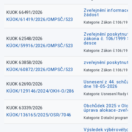
Zveřejnění informace 
KUOK 66491/2026
žádost
KÚOK/61419/2026/OMPSČ/523
Kategorie: Zákon č.106/1999
Zveřejnění poskytnuté
KUOK 62548/2026
zákona č. 106/1999 Sb.
desce
KÚOK/59916/2026/OMPSČ/523
Kategorie: Zákon č.106/1999
KUOK 63858/2026
zveřejnění poskytnuté
KÚOK/60872/2026/OMPSČ/523
Kategorie: Zákon č.106/1999
Usnesení z 44. schůz
KUOK 62690/2026
dne 18-05-2026
KÚOK/129146/2024/OKH-O/286
Kategorie: Usnesení Rady O
Obchůdek 2025 v Olom
KUOK 63339/2026
úprava alokace-zveřej
KÚOK/136165/2025/OSR/7046
Kategorie: Dotační programy
Výsledek výběrového ří