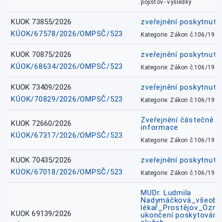
pojišťov.- výsledky
KUOK 73855/2026
zveřejnění poskytnuté
KÚOK/67578/2026/OMPSČ/523
Kategorie: Zákon č.106/1999
KUOK 70875/2026
zveřejnění poskytnuté
KÚOK/68634/2026/OMPSČ/523
Kategorie: Zákon č.106/1999
KUOK 73409/2026
zveřejnění poskytnuté
KÚOK/70829/2026/OMPSČ/523
Kategorie: Zákon č.106/1999
Zveřejnění částečně 
KUOK 72660/2026
informace
KÚOK/67317/2026/OMPSČ/523
Kategorie: Zákon č.106/1999
KUOK 70435/2026
zveřejnění poskytnuté
KÚOK/67018/2026/OMPSČ/523
Kategorie: Zákon č.106/1999
MUDr. Ludmila
Nadymáčková_všeobec
lékař_Prostějov_Ozná
KUOK 69139/2026
ukončení poskytování 