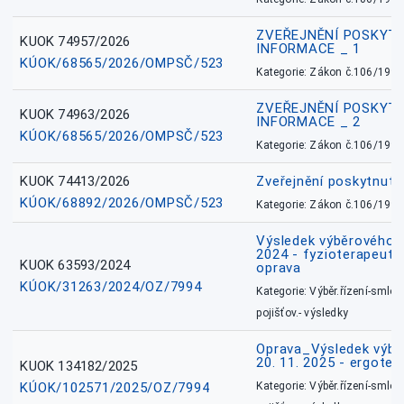
ZVEŘEJNĚNÍ POSKYT
KUOK 74957/2026
INFORMACE _ 1
KÚOK/68565/2026/OMPSČ/523
Kategorie: Zákon č.106/1999
ZVEŘEJNĚNÍ POSKYT
KUOK 74963/2026
INFORMACE _ 2
KÚOK/68565/2026/OMPSČ/523
Kategorie: Zákon č.106/1999
KUOK 74413/2026
Zveřejnění poskytnut
KÚOK/68892/2026/OMPSČ/523
Kategorie: Zákon č.106/1999
Výsledek výběrového ří
2024 - fyzioterapeut, 
KUOK 63593/2024
oprava
KÚOK/31263/2024/OZ/7994
Kategorie: Výběr.řízení-smlou
pojišťov.- výsledky
Oprava_Výsledek výbě
20. 11. 2025 - ergote
KUOK 134182/2025
KÚOK/102571/2025/OZ/7994
Kategorie: Výběr.řízení-smlou