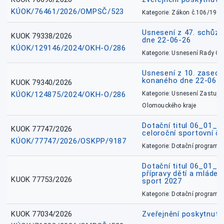
KÚOK/76461/2026/OMPSČ/523
Kategorie: Zákon č.106/1999
Usnesení z 47. schůz
KUOK 79338/2026
dne 22-06-26
KÚOK/129146/2024/OKH-O/286
Kategorie: Usnesení Rady O
Usnesení z 10. zasedá
konaného dne 22-06-
KUOK 79340/2026
KÚOK/124875/2024/OKH-O/286
Kategorie: Usnesení Zastupit
Olomouckého kraje
Dotační titul 06_01_
KUOK 77747/2026
celoroční sportovní č
KÚOK/77747/2026/OSKPP/9187
Kategorie: Dotační programy
Dotační titul 06_01_
přípravy dětí a mládež
KUOK 77753/2026
sport 2027
Kategorie: Dotační programy
KUOK 77034/2026
Zveřejnění poskytnut