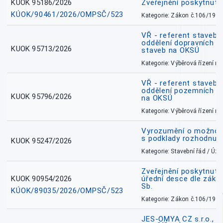
KUOK 95186/2026
Zveřejnění poskytnut
KÚOK/90461/2026/OMPSČ/523
Kategorie: Zákon č.106/1999
VŘ - referent stavebn
oddělení dopravních a
KUOK 95713/2026
staveb na OKSÚ
Kategorie: Výběrová řízení 
VŘ - referent stavebn
oddělení pozemních a
KUOK 95796/2026
na OKSÚ
Kategorie: Výběrová řízení 
Vyrozumění o možnos
s podklady rozhodnutí
KUOK 95247/2026
Kategorie: Stavební řád / Ú
Zveřejnění poskytnuté
KUOK 90954/2026
úřední desce dle záko
Sb.
KÚOK/89035/2026/OMPSČ/523
Kategorie: Zákon č.106/1999
JES-OMYA CZ s.r.o., 