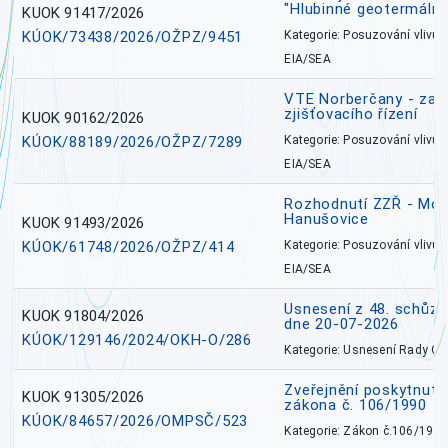
"Hlubinné geotermální
KUOK 91417/2026
KÚOK/73438/2026/OŽPZ/9451
Kategorie: Posuzování vlivů n
EIA/SEA
VTE Norberčany - zahá
zjišťovacího řízení
KUOK 90162/2026
KÚOK/88189/2026/OŽPZ/7289
Kategorie: Posuzování vlivů n
EIA/SEA
Rozhodnutí ZZŘ - Mobi
Hanušovice
KUOK 91493/2026
KÚOK/61748/2026/OŽPZ/414
Kategorie: Posuzování vlivů n
EIA/SEA
Usnesení z 48. schůz
KUOK 91804/2026
dne 20-07-2026
KÚOK/129146/2024/OKH-O/286
Kategorie: Usnesení Rady O
Zveřejnění poskytnutí
KUOK 91305/2026
zákona č. 106/1990
KÚOK/84657/2026/OMPSČ/523
Kategorie: Zákon č.106/1999