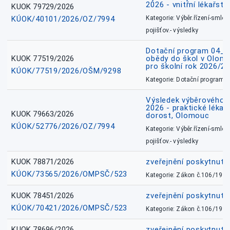
2026 - vnitřní lékařstv
KUOK 79729/2026
KÚOK/40101/2026/OZ/7994
Kategorie: Výběr.řízení-smlou
pojišťov.- výsledky
Dotační program 04_0
KUOK 77519/2026
obědy do škol v Olomo
pro školní rok 2026/2
KÚOK/77519/2026/OŠM/9298
Kategorie: Dotační programy
Výsledek výběrového ří
2026 - praktické lékařs
KUOK 79663/2026
dorost, Olomouc
KÚOK/52776/2026/OZ/7994
Kategorie: Výběr.řízení-smlou
pojišťov.- výsledky
KUOK 78871/2026
zveřejnění poskytnuté
KÚOK/73565/2026/OMPSČ/523
Kategorie: Zákon č.106/1999
KUOK 78451/2026
zveřejnění poskytnuté
KÚOK/70421/2026/OMPSČ/523
Kategorie: Zákon č.106/1999
KUOK 78696/2026
zveřejnění poskytnuté