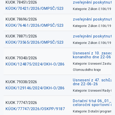
KUOK 78451/2026
zveřejnění poskytnuté
KÚOK/70421/2026/OMPSČ/523
Kategorie: Zákon č.106/1999
KUOK 78696/2026
zveřejnění poskytnuté
KÚOK/76461/2026/OMPSČ/523
Kategorie: Zákon č.106/1999
KUOK 78871/2026
zveřejnění poskytnuté
KÚOK/73565/2026/OMPSČ/523
Kategorie: Zákon č.106/1999
Usnesení z 10. zasedá
konaného dne 22-06-
KUOK 79340/2026
KÚOK/124875/2024/OKH-O/286
Kategorie: Usnesení Zastupit
Olomouckého kraje
Usnesení z 47. schůz
KUOK 79338/2026
dne 22-06-26
KÚOK/129146/2024/OKH-O/286
Kategorie: Usnesení Rady O
Dotační titul 06_01_
KUOK 77747/2026
celoroční sportovní č
KÚOK/77747/2026/OSKPP/9187
Kategorie: Dotační programy