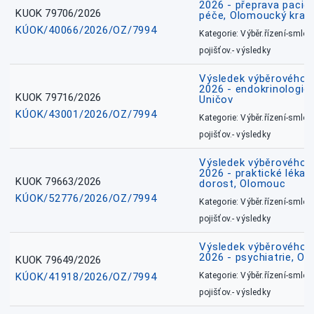
2026 - přeprava pacie
KUOK 79706/2026
péče, Olomoucký kraj
KÚOK/40066/2026/OZ/7994
Kategorie: Výběr.řízení-smlou
pojišťov.- výsledky
Výsledek výběrového ří
2026 - endokrinologie 
KUOK 79716/2026
Uničov
KÚOK/43001/2026/OZ/7994
Kategorie: Výběr.řízení-smlou
pojišťov.- výsledky
Výsledek výběrového ří
2026 - praktické lékařs
KUOK 79663/2026
dorost, Olomouc
KÚOK/52776/2026/OZ/7994
Kategorie: Výběr.řízení-smlou
pojišťov.- výsledky
Výsledek výběrového ří
2026 - psychiatrie, O
KUOK 79649/2026
KÚOK/41918/2026/OZ/7994
Kategorie: Výběr.řízení-smlou
pojišťov.- výsledky