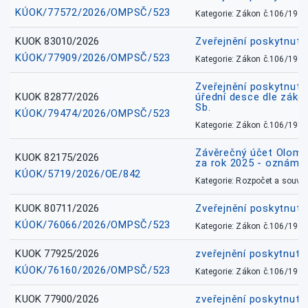
KÚOK/77572/2026/OMPSČ/523
Kategorie: Zákon č.106/1999
KUOK 83010/2026
Zveřejnění poskytnut
KÚOK/77909/2026/OMPSČ/523
Kategorie: Zákon č.106/1999
Zveřejnění poskytnuté
KUOK 82877/2026
úřední desce dle záko
Sb.
KÚOK/79474/2026/OMPSČ/523
Kategorie: Zákon č.106/1999
Závěrečný účet Olomo
KUOK 82175/2026
za rok 2025 - oznámen
KÚOK/5719/2026/OE/842
Kategorie: Rozpočet a souvis
KUOK 80711/2026
Zveřejnění poskytnut
KÚOK/76066/2026/OMPSČ/523
Kategorie: Zákon č.106/1999
KUOK 77925/2026
zveřejnění poskytnuté
KÚOK/76160/2026/OMPSČ/523
Kategorie: Zákon č.106/1999
KUOK 77900/2026
zveřejnění poskytnuté