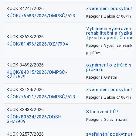
KUOK 84241/2026
Zveřejnění poskytnut
KÚOK/76583/2026/OMPSČ/523
Kategorie: Zákon č.106/1999
Vyhlášení výběrového ř
rehabilitační a fyzikál
KUOK 83628/2026
fyzioterapeut, Olomo
KÚOK/81496/2026/OZ/7994
Kategorie: Výběr.řízení-smlou
pojišťov.
KUOK 84692/2026
oznámení o ztrátě sl
průkazu
KÚOK/84315/2026/OMPSČ-
KŽÚ/529
Kategorie: Ostatní
KUOK 83124/2026
Zveřejnění poskytnut
KÚOK/76411/2026/OMPSČ/523
Kategorie: Zákon č.106/1999
KUOK 83438/2026
Stanovení PÚP
KÚOK/80524/2026/ODSH-
Kategorie: Správní řízení
SH/7909
KUOK 82577/2026
zveřejnění poskytnuté