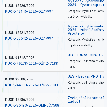
Výsledek výběrového ří
2026 - fyzioterapeut,
KUOK 92726/2026
KÚOK/48146/2026/OZ/7994
Kategorie: Výběr.řízení-smlou
pojišťov.- výsledky
Výsledek výběrového ří
2026 - zubní lékařství,
KUOK 92721/2026
Prostějov
KÚOK/56542/2026/OZ/7994
Kategorie: Výběr.řízení-smlou
pojišťov.- výsledky
JES-TORAY-MPS-CZ
KUOK 91515/2026
Kategorie: Jednotná environ
KÚOK/75278/2026/OŽPZ/7288
- JES
JES - Bečva, PPO Tro
KUOK 88508/2026
Kategorie: Jednotná environ
KÚOK/44003/2026/OŽPZ/9303
- JES
Zveřejnění informací 
KUOK 92286/2026
žádost
KÚOK/85493/2026/OMPSČ/508