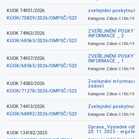
KUOK 74951/2026
zveřejnění poskytnuté
KÚOK/70829/2026/OMPSČ/523
Kategorie: Zákon č.106/1999
ZVEŘEJNĚNÍ POSKYT
KUOK 74963/2026
INFORMACE _ 2
KÚOK/68565/2026/OMPSČ/523
Kategorie: Zákon č.106/1999
ZVEŘEJNĚNÍ POSKYT
KUOK 74957/2026
INFORMACE _ 1
KÚOK/68565/2026/OMPSČ/523
Kategorie: Zákon č.106/1999
Zveřejnění informace 
KUOK 74583/2026
žádost
KÚOK/71278/2026/OMPSČ/523
Kategorie: Zákon č.106/1999
KUOK 74413/2026
Zveřejnění poskytnut
KÚOK/68892/2026/OMPSČ/523
Kategorie: Zákon č.106/1999
Oprava_Výsledek výbě
20. 11. 2025 - ergote
KUOK 134182/2025