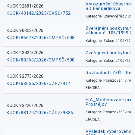
Vyrozumění účastníků
KUOK 92681/2026
BD Fanderlíkova
KÚOK/43142/2025/OKSÚ/752
Kategorie: Stavební řád / Ú
Zveřejnění poskytnuté
KUOK 90852/2026
zákona č. 106/1999 Sb
KÚOK/86673/2026/OMPSČ/508
Kategorie: Zákon č.106/1999
KUOK 93424/2026
Zveřejnění poskytnut
KÚOK/88368/2026/OMPSČ/508
Kategorie: Zákon č.106/1999
Rozhodnutí ZZŘ - Rete
KUOK 92773/2026
Kategorie: Posuzování vlivů n
KÚOK/68665/2026/OŽPZ/414
EIA/SEA
EIA_Modernizace pro
Prostějov
KUOK 93226/2026
KÚOK/88179/2026/OŽPZ/9386
Kategorie: Posuzování vlivů n
EIA/SEA
Výsledek výběrového ří