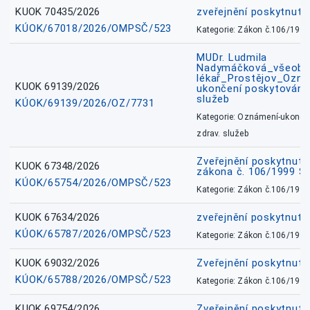
KUOK 70435/2026
zveřejnění poskytnuté
KÚOK/67018/2026/OMPSČ/523
Kategorie: Zákon č.106/1999
MUDr. Ludmila
Nadymáčková_všeobec
lékař_Prostějov_Ozná
KUOK 69139/2026
ukončení poskytování 
služeb
KÚOK/69139/2026/OZ/7731
Kategorie: Oznámení-ukončen
zdrav. služeb
Zveřejnění poskytnuté
KUOK 67348/2026
zákona č. 106/1999 Sb
KÚOK/65754/2026/OMPSČ/523
Kategorie: Zákon č.106/1999
KUOK 67634/2026
zveřejnění poskytnuté
KÚOK/65787/2026/OMPSČ/523
Kategorie: Zákon č.106/1999
KUOK 69032/2026
Zveřejnění poskytnut
KÚOK/65788/2026/OMPSČ/523
Kategorie: Zákon č.106/1999
KUOK 69754/2026
Zveřejnění poskytnut