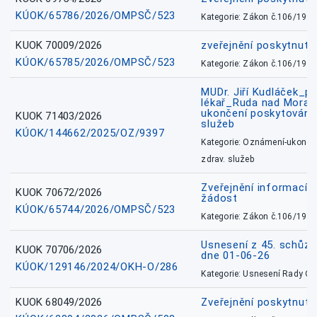
KÚOK/65786/2026/OMPSČ/523
Kategorie: Zákon č.106/1999
KUOK 70009/2026
zveřejnění poskytnuté
KÚOK/65785/2026/OMPSČ/523
Kategorie: Zákon č.106/1999
MUDr. Jiří Kudláček_pr
lékař_Ruda nad Mora
ukončení poskytování 
KUOK 71403/2026
služeb
KÚOK/144662/2025/OZ/9397
Kategorie: Oznámení-ukončen
zdrav. služeb
Zveřejnění informací 
KUOK 70672/2026
žádost
KÚOK/65744/2026/OMPSČ/523
Kategorie: Zákon č.106/1999
Usnesení z 45. schůz
KUOK 70706/2026
dne 01-06-26
KÚOK/129146/2024/OKH-O/286
Kategorie: Usnesení Rady O
KUOK 68049/2026
Zveřejnění poskytnutý