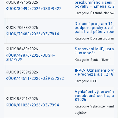
KUOK 87945/2026
přezkumného řízení o
povahy – Změna č. 2 
KÚOK/80499/2026/OSR/9422
Kategorie: Územně plánovac
Dotační program 11_
KUOK 70683/2026
podporu poskytovatel
paliativní péče v roce
KÚOK/70683/2026/OZ/7814
Kategorie: Dotační programy
KUOK 86460/2026
Stanovení MÚP, úprav
Hustopeče
KÚOK/49876/2026/ODSH-
SH/7909
Kategorie: Správní řízení
IPPC- Oznámení o vyd
KUOK 83789/2026
- Precheza a.s._Z18
KÚOK/44511/2026/OŽPZ/7232
Kategorie: IPPC
Vyhlášení výběrového ř
všeobecná sestra, okr
KUOK 85701/2026
81026
KÚOK/81026/2026/OZ/7994
Kategorie: Výběr.řízení-smlou
pojišťov.