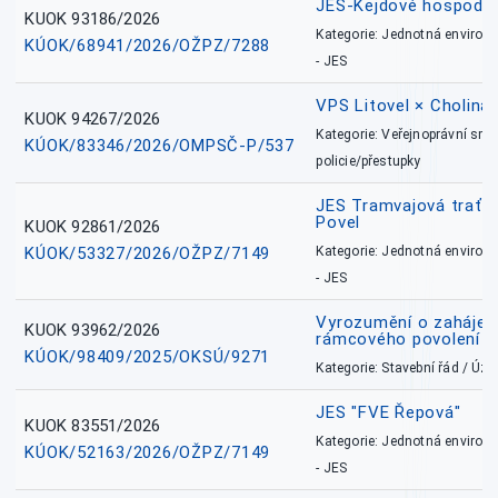
JES-Kejdové hospodářs
KUOK 93186/2026
Kategorie: Jednotná environ
KÚOK/68941/2026/OŽPZ/7288
- JES
VPS Litovel × Cholina 
KUOK 94267/2026
Kategorie: Veřejnoprávní sml
KÚOK/83346/2026/OMPSČ-P/537
policie/přestupky
JES Tramvajová trať - I
Povel
KUOK 92861/2026
KÚOK/53327/2026/OŽPZ/7149
Kategorie: Jednotná environ
- JES
Vyrozumění o zahájení 
KUOK 93962/2026
rámcového povolení
KÚOK/98409/2025/OKSÚ/9271
Kategorie: Stavební řád / Ú
JES "FVE Řepová"
KUOK 83551/2026
Kategorie: Jednotná environ
KÚOK/52163/2026/OŽPZ/7149
- JES