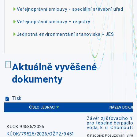
Veřejnoprávní smlouvy - speciální stavební úřad
Veřejnoprávní smlouvy – registry
Jednotná environmentální stanoviska - JES
Aktuálně vyvěšené
dokumenty
Tisk
ČÍSLO JEDNACÍ
NÁZEV DOKUM
Závěr zjišťovacího říz
pro tepelné čerpadlo
KUOK 94585/2026
voda, k. ú. Chomoutov
KÚOK/79525/2026/OŽPZ/9451
Kategorie: Posuzování vlivů n