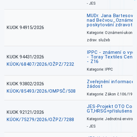
- JES
MUDr. Jana Bartesová
nad Bečvou_Oznámení
poskytování zdravotní
KUOK 94915/2026
Kategorie: Oznámení-ukončen
zdrav. služeb
IPPC - známení o vydá
KUOK 94431/2026
- Toray Textiles Centra
- Z16
KÚOK/68407/2026/OŽPZ/7232
Kategorie: IPPC
Zveřejnění informace 
KUOK 93802/2026
žádost
KÚOK/85493/2026/OMPSČ/508
Kategorie: Zákon č.106/1999
JES-Projekt OTO Coal
GT,HRSG+příslušenstv
KUOK 92121/2026
KÚOK/75279/2026/OŽPZ/7288
Kategorie: Jednotná environ
- JES