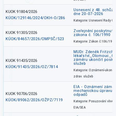
Usnesení z 48. schůz
KUOK 91804/2026
dne 20-07-2026
KÚOK/129146/2024/OKH-O/286
Kategorie: Usnesení Rady O
Zveřejnění poskytnutí
KUOK 91305/2026
zákona č. 106/1990
KÚOK/84657/2026/OMPSČ/523
Kategorie: Zákon č.106/1999
MUDr. Zdeněk Fritzch_
lékařství_Olomouc_O
záměru ukončit poskyt
KUOK 91435/2026
služeb
KÚOK/91435/2026/OZ/7814
Kategorie: Oznámení-ukončen
zdrav. služeb
EIA - Oznámení záměru
mechanickou úpravu a 
KUOK 90706/2026
odpadů
KÚOK/89062/2026/OŽPZ/7119
Kategorie: Posuzování vlivů n
EIA/SEA