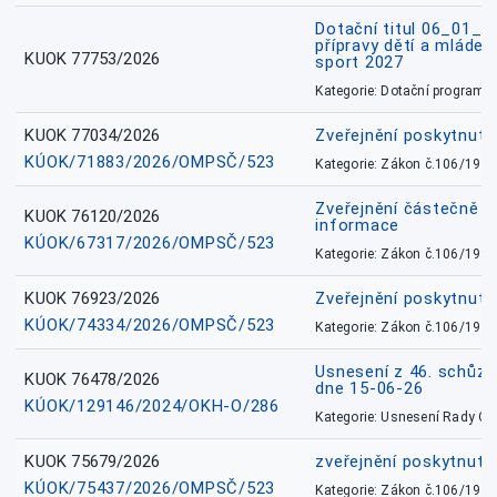
Dotační titul 06_01_
přípravy dětí a mládež
KUOK 77753/2026
sport 2027
Kategorie: Dotační programy
KUOK 77034/2026
Zveřejnění poskytnut
KÚOK/71883/2026/OMPSČ/523
Kategorie: Zákon č.106/1999
Zveřejnění částečně 
KUOK 76120/2026
informace
KÚOK/67317/2026/OMPSČ/523
Kategorie: Zákon č.106/1999
KUOK 76923/2026
Zveřejnění poskytnuté
KÚOK/74334/2026/OMPSČ/523
Kategorie: Zákon č.106/1999
Usnesení z 46. schůz
KUOK 76478/2026
dne 15-06-26
KÚOK/129146/2024/OKH-O/286
Kategorie: Usnesení Rady O
KUOK 75679/2026
zveřejnění poskytnuté
KÚOK/75437/2026/OMPSČ/523
Kategorie: Zákon č.106/1999