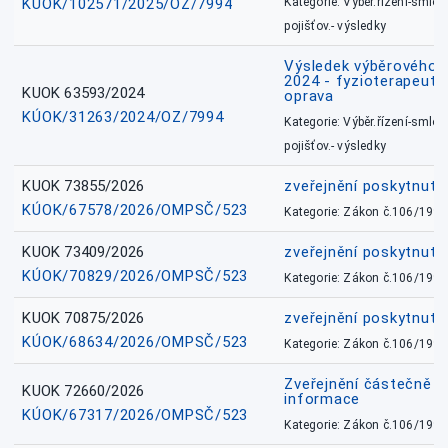
KÚOK/102571/2025/OZ/7994
Kategorie: Výběr.řízení-smlou
pojišťov.- výsledky
Výsledek výběrového ří
2024 - fyzioterapeut, 
KUOK 63593/2024
oprava
KÚOK/31263/2024/OZ/7994
Kategorie: Výběr.řízení-smlou
pojišťov.- výsledky
KUOK 73855/2026
zveřejnění poskytnuté
KÚOK/67578/2026/OMPSČ/523
Kategorie: Zákon č.106/1999
KUOK 73409/2026
zveřejnění poskytnuté
KÚOK/70829/2026/OMPSČ/523
Kategorie: Zákon č.106/1999
KUOK 70875/2026
zveřejnění poskytnuté
KÚOK/68634/2026/OMPSČ/523
Kategorie: Zákon č.106/1999
Zveřejnění částečně 
KUOK 72660/2026
informace
KÚOK/67317/2026/OMPSČ/523
Kategorie: Zákon č.106/1999