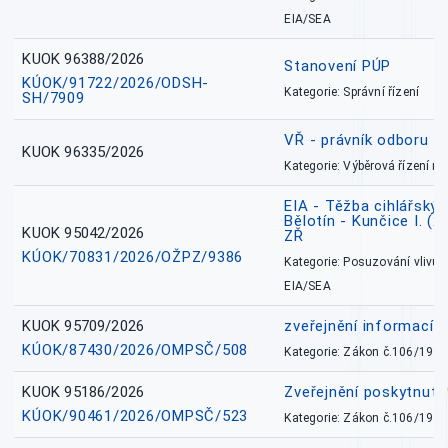
EIA/SEA
KUOK 96388/2026
Stanovení PÚP
KÚOK/91722/2026/ODSH-
Kategorie: Správní řízení
SH/7909
VŘ - právník odboru zd
KUOK 96335/2026
Kategorie: Výběrová řízení 
EIA - Těžba cihlářských
Bělotín - Kunčice I. (2
KUOK 95042/2026
ZŘ
KÚOK/70831/2026/OŽPZ/9386
Kategorie: Posuzování vlivů n
EIA/SEA
KUOK 95709/2026
zveřejnění informací 
KÚOK/87430/2026/OMPSČ/508
Kategorie: Zákon č.106/1999
KUOK 95186/2026
Zveřejnění poskytnut
KÚOK/90461/2026/OMPSČ/523
Kategorie: Zákon č.106/1999