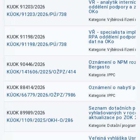
VŘ - analytik interníc
KUOK 91203/2026
oddělení podpory a zp
OKo
KÚOK/91203/2026/PÚ/738
Kategorie: Výběrová řízení 
VŘ - specialista impl
KUOK 91198/2026
RPA oddělení podpory 
dat na OKo
KÚOK/91198/2026/PÚ/738
Kategorie: Výběrová řízení 
Oznámení o NPM rozh
KUOK 90446/2026
Bergasto
KÚOK/141606/2025/OŽPZ/414
Kategorie: IPPC
KUOK 88414/2026
Oznámení o nabytí prá
KÚOK/66779/2026/OŽPZ/7986
Kategorie: IPPC
Seznam dotačních pr
KUOK 89989/2026
vyhlašovaných v roce 
aktualizace po ZOK 22
KÚOK/1109/2025/OKH-O/286
Kategorie: Dotační programy
Veřejná vyhláška Usne