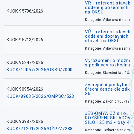
VŘ - referent stavebn
oddělení pozemních a
KUOK 95796/2026
na OKSÚ
Kategorie: Výběrová řízení 
VŘ - referent stavebn
oddělení dopravních a
KUOK 95713/2026
staveb na OKSÚ
Kategorie: Výběrová řízení 
Vyrozumění o možnos
KUOK 95247/2026
s podklady rozhodnutí
KÚOK/19057/2025/OKSÚ/7000
Kategorie: Stavební řád / Ú
Zveřejnění poskytnuté
KUOK 90954/2026
úřední desce dle záko
Sb.
KÚOK/89035/2026/OMPSČ/523
Kategorie: Zákon č.106/1999
JES-OMYA CZ s.r.o., 
ROZŠÍŘENÍ SKLADOVA
KUOK 93987/2026
SILO 125 m3 - osy 43
KÚOK/71201/2026/OŽPZ/7288
Kategorie: Jednotná environ