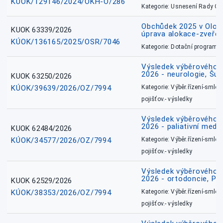
KÚOK/129146/2024/OKH-O/286
Kategorie: Usnesení Rady O
Obchůdek 2025 v Olom
KUOK 63339/2026
úprava alokace-zveřej
KÚOK/136165/2025/OSR/7046
Kategorie: Dotační programy
Výsledek výběrového ří
2026 - neurologie, Šu
KUOK 63250/2026
KÚOK/39639/2026/OZ/7994
Kategorie: Výběr.řízení-smlou
pojišťov.- výsledky
Výsledek výběrového ří
2026 - paliativní medic
KUOK 62484/2026
KÚOK/34577/2026/OZ/7994
Kategorie: Výběr.řízení-smlou
pojišťov.- výsledky
Výsledek výběrového ří
2026 - ortodoncie, Př
KUOK 62529/2026
KÚOK/38353/2026/OZ/7994
Kategorie: Výběr.řízení-smlou
pojišťov.- výsledky