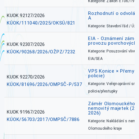
Kategorie: Zákon č.106/1999
Rozhodnutí o odvolán
KUOK 92127/2026
A
KÚOK/111040/2025/OKSÚ/821
Kategorie: Stavební řád / Ú
EIA - Oznámení záměru
provozu povrchových 
KUOK 92307/2026
KÚOK/90268/2026/OŽPZ/7232
Kategorie: Posuzování vlivů n
EIA/SEA
VPS Konice × Přemysl
policie)
KUOK 92270/2026
KÚOK/81696/2026/OMPSČ-P/537
Kategorie: Veřejnoprávní sml
policie/přestupky
Záměr Olomouckého k
nemovitý majetek (27. 7
KUOK 91967/2026
2026)
KÚOK/56703/2017/OMPSČ/7886
Kategorie: Nakládání s nem
Olomouckého kraje