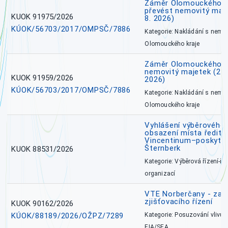
Záměr Olomouckého kr
převést nemovitý majet
KUOK 91975/2026
8. 2026)
KÚOK/56703/2017/OMPSČ/7886
Kategorie: Nakládání s nem
Olomouckého kraje
Záměr Olomouckého k
nemovitý majetek (27. 7
KUOK 91959/2026
2026)
KÚOK/56703/2017/OMPSČ/7886
Kategorie: Nakládání s nem
Olomouckého kraje
Vyhlášení výběrového 
obsazení místa ředite
Vincentinum–poskytova
Šternberk
KUOK 88531/2026
Kategorie: Výběrová řízení-ře
organizací
VTE Norberčany - zahá
zjišťovacího řízení
KUOK 90162/2026
KÚOK/88189/2026/OŽPZ/7289
Kategorie: Posuzování vlivů n
EIA/SEA