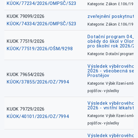
KÚOK/77234/2026/OMPSČ/523
Kategorie: Zákon č.106/1999
KUOK 79099/2026
zveřejnění poskytnuté
KÚOK/74334/2026/OMPSČ/523
Kategorie: Zákon č.106/1999
Dotační program 04_0
KUOK 77519/2026
obědy do škol v Olomo
pro školní rok 2026/2
KÚOK/77519/2026/OŠM/9298
Kategorie: Dotační programy
Výsledek výběrového ří
2026 - všeobecná sest
KUOK 79654/2026
Prostějov
KÚOK/37855/2026/OZ/7994
Kategorie: Výběr.řízení-smlou
pojišťov.- výsledky
Výsledek výběrového ří
2026 - vnitřní lékařstv
KUOK 79729/2026
KÚOK/40101/2026/OZ/7994
Kategorie: Výběr.řízení-smlou
pojišťov.- výsledky
Výsledek výběrového ří