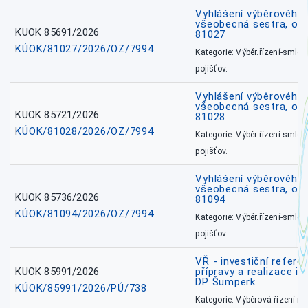
Vyhlášení výběrového ř
všeobecná sestra, okr
KUOK 85691/2026
81027
KÚOK/81027/2026/OZ/7994
Kategorie: Výběr.řízení-smlou
pojišťov.
Vyhlášení výběrového ř
všeobecná sestra, okr
KUOK 85721/2026
81028
KÚOK/81028/2026/OZ/7994
Kategorie: Výběr.řízení-smlou
pojišťov.
Vyhlášení výběrového ř
všeobecná sestra, ok
KUOK 85736/2026
81094
KÚOK/81094/2026/OZ/7994
Kategorie: Výběr.řízení-smlou
pojišťov.
VŘ - investiční refere
KUOK 85991/2026
přípravy a realizace in
DP Šumperk
KÚOK/85991/2026/PÚ/738
Kategorie: Výběrová řízení 