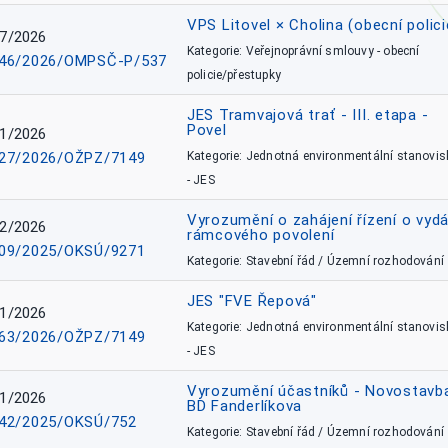
VPS Litovel × Cholina (obecní polici
7/2026
Kategorie: Veřejnoprávní smlouvy - obecní
46/2026/OMPSČ-P/537
policie/přestupky
JES Tramvajová trať - III. etapa -
Povel
1/2026
27/2026/OŽPZ/7149
Kategorie: Jednotná environmentální stanovis
- JES
Vyrozumění o zahájení řízení o vydá
2/2026
rámcového povolení
09/2025/OKSÚ/9271
Kategorie: Stavební řád / Územní rozhodování
JES "FVE Řepová"
1/2026
Kategorie: Jednotná environmentální stanovis
63/2026/OŽPZ/7149
- JES
Vyrozumění účastníků - Novostavb
1/2026
BD Fanderlíkova
42/2025/OKSÚ/752
Kategorie: Stavební řád / Územní rozhodování