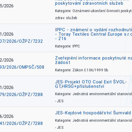
poskytování zdravotních služeb
5/2026
Kategorie: Oznámení-ukončení činnosti poskyt
zdrav. služeb
IPPC - známení o vydání rozhodnutí
1/2026
- Toray Textiles Central Europe s.r.
- Z16
07/2026/OŽPZ/7232
Kategorie: IPPC
Zveřejnění informace poskytnuté n
2/2026
žádost
93/2026/OMPSČ/508
Kategorie: Zákon č.106/1999 Sb.
JES-Projekt OTO Coal Exit ŠVOL-
GT,HRSG+příslušenství
1/2026
79/2026/OŽPZ/7288
Kategorie: Jednotná environmentální stanovis
- JES
JES-Kejdové hospodářství Šumvald 
6/2026
Kategorie: Jednotná environmentální stanovis
41/2026/OŽPZ/7288
- JES