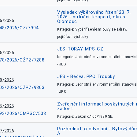
pojišťov.- výsledky
Výsledek výběrového řízení 23. 7.
2026 - nutriční terapeut, okres
6/2026
Olomouc
48/2026/OZ/7994
Kategorie: Výběr.řízení-smlouvy se zdrav.
pojišťov.- výsledky
JES-TORAY-MPS-CZ
5/2026
Kategorie: Jednotná environmentální stanovis
78/2026/OŽPZ/7288
- JES
JES - Bečva, PPO Troubky
8/2026
Kategorie: Jednotná environmentální stanovis
03/2026/OŽPZ/9303
- JES
Zveřejnění informací poskytnutých 
6/2026
žádost
93/2026/OMPSČ/508
Kategorie: Zákon č.106/1999 Sb.
Rozhodnutí o odvolání - Bytový dů
7/2026
A