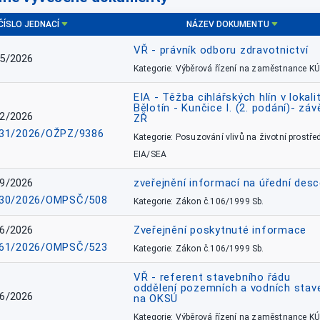
ČÍSLO JEDNACÍ
NÁZEV DOKUMENTU
VŘ - právník odboru zdravotnictví
5/2026
Kategorie: Výběrová řízení na zaměstnance KÚ
EIA - Těžba cihlářských hlín v lokali
Bělotín - Kunčice I. (2. podání)- záv
2/2026
ZŘ
31/2026/OŽPZ/9386
Kategorie: Posuzování vlivů na životní prostřed
EIA/SEA
9/2026
zveřejnění informací na úřední des
30/2026/OMPSČ/508
Kategorie: Zákon č.106/1999 Sb.
6/2026
Zveřejnění poskytnuté informace
61/2026/OMPSČ/523
Kategorie: Zákon č.106/1999 Sb.
VŘ - referent stavebního řádu
oddělení pozemních a vodních stav
6/2026
na OKSÚ
Kategorie: Výběrová řízení na zaměstnance KÚ