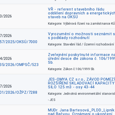
VŘ - referent stavebního řádu
oddělení dopravních a energetickýc
3/2026
staveb na OKSÚ
Kategorie: Výběrová řízení na zaměstnance KÚ
Vyrozumění o možnosti seznámit 
7/2026
s podklady rozhodnutí
57/2025/OKSÚ/7000
Kategorie: Stavební řád / Územní rozhodování
Zveřejnění poskytnuté informace n
4/2026
úřední desce dle zákona č. 106/199
Sb.
35/2026/OMPSČ/523
Kategorie: Zákon č.106/1999 Sb.
JES-OMYA CZ s.r.o., ZÁVOD POMEZÍ
ROZŠÍŘENÍ SKLADOVACÍ KAPACITY
7/2026
SILO 125 m3 - osy 43-44
01/2026/OŽPZ/7288
Kategorie: Jednotná environmentální stanovis
- JES
MUDr. Jana Bartesová_PLDD_Lipník
nad Bečvou_Oznámení o ukončení