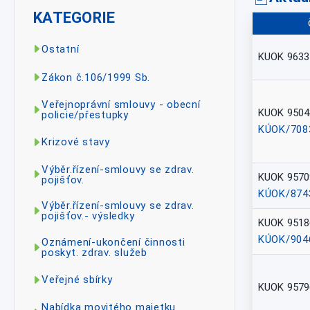
KATEGORIE
Ostatní
KUOK 9633
Zákon č.106/1999 Sb.
Veřejnoprávní smlouvy - obecní
KUOK 9504
policie/přestupky
KÚOK/708
Krizové stavy
Výběr.řízení-smlouvy se zdrav.
KUOK 9570
pojišťov.
KÚOK/874
Výběr.řízení-smlouvy se zdrav.
pojišťov.- výsledky
KUOK 9518
KÚOK/904
Oznámení-ukončení činnosti
poskyt. zdrav. služeb
Veřejné sbírky
KUOK 9579
Nabídka movitého majetku