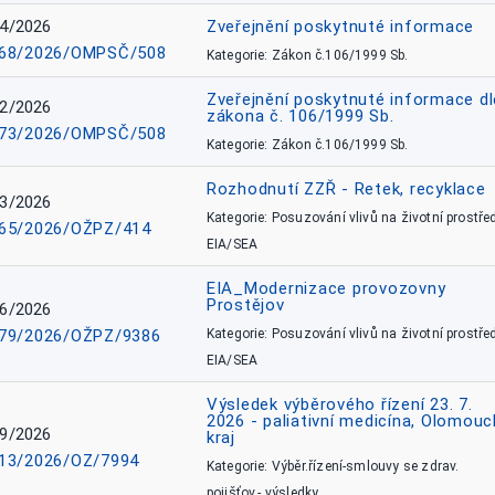
4/2026
Zveřejnění poskytnuté informace
68/2026/OMPSČ/508
Kategorie: Zákon č.106/1999 Sb.
Zveřejnění poskytnuté informace dl
2/2026
zákona č. 106/1999 Sb.
73/2026/OMPSČ/508
Kategorie: Zákon č.106/1999 Sb.
Rozhodnutí ZZŘ - Retek, recyklace
3/2026
Kategorie: Posuzování vlivů na životní prostřed
65/2026/OŽPZ/414
EIA/SEA
EIA_Modernizace provozovny
Prostějov
6/2026
79/2026/OŽPZ/9386
Kategorie: Posuzování vlivů na životní prostřed
EIA/SEA
Výsledek výběrového řízení 23. 7.
2026 - paliativní medicína, Olomouc
9/2026
kraj
13/2026/OZ/7994
Kategorie: Výběr.řízení-smlouvy se zdrav.
pojišťov.- výsledky