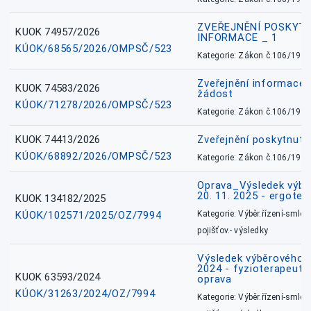
ZVEŘEJNĚNÍ POSKYT
KUOK 74957/2026
INFORMACE _ 1
KÚOK/68565/2026/OMPSČ/523
Kategorie: Zákon č.106/1999
Zveřejnění informace 
KUOK 74583/2026
žádost
KÚOK/71278/2026/OMPSČ/523
Kategorie: Zákon č.106/1999
KUOK 74413/2026
Zveřejnění poskytnut
KÚOK/68892/2026/OMPSČ/523
Kategorie: Zákon č.106/1999
Oprava_Výsledek výbě
20. 11. 2025 - ergote
KUOK 134182/2025
KÚOK/102571/2025/OZ/7994
Kategorie: Výběr.řízení-smlou
pojišťov.- výsledky
Výsledek výběrového ří
2024 - fyzioterapeut, 
KUOK 63593/2024
oprava
KÚOK/31263/2024/OZ/7994
Kategorie: Výběr.řízení-smlou