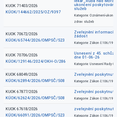
lékař_Ruda nad Mora
ukončení poskytování 
KUOK 71403/2026
služeb
KÚOK/144662/2025/OZ/9397
Kategorie: Oznámení-ukončen
zdrav. služeb
Zveřejnění informací 
KUOK 70672/2026
žádost
KÚOK/65744/2026/OMPSČ/523
Kategorie: Zákon č.106/1999
Usnesení z 45. schůz
KUOK 70706/2026
dne 01-06-26
KÚOK/129146/2024/OKH-O/286
Kategorie: Usnesení Rady O
KUOK 68049/2026
Zveřejnění poskytnutý
KÚOK/62894/2026/OMPSČ/508
Kategorie: Zákon č.106/1999
KUOK 67877/2026
Zveřejnění poskytnut
KÚOK/62624/2026/OMPSČ/508
Kategorie: Zákon č.106/1999
KUOK 67618/2026
zveřejnění poskytnuté
KÚOK/66091/2026/OMPSČ/523
Kategorie: Zákon č.106/1999