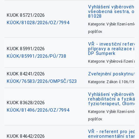
Vyhlášení výběrového ř
všeobecná sestra, okr
KUOK 85721/2026
81028
KÚOK/81028/2026/OZ/7994
Kategorie: Výběr.řízení-smlou
pojišťov.
VŘ - investiční refere
KUOK 85991/2026
přípravy a realizace in
DP Šumperk
KÚOK/85991/2026/PÚ/738
Kategorie: Výběrová řízení 
KUOK 84241/2026
Zveřejnění poskytnut
KÚOK/76583/2026/OMPSČ/523
Kategorie: Zákon č.106/1999
Vyhlášení výběrového ř
rehabilitační a fyzikál
KUOK 83628/2026
fyzioterapeut, Olomo
KÚOK/81496/2026/OZ/7994
Kategorie: Výběr.řízení-smlou
pojišťov.
VŘ - referent pro jed
KUOK 84642/2026
environmentální stano