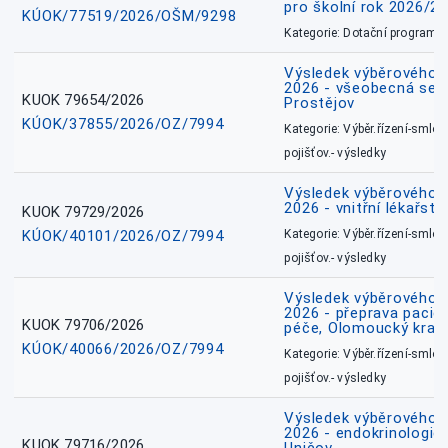
pro školní rok 2026/2
KÚOK/77519/2026/OŠM/9298
Kategorie: Dotační programy
Výsledek výběrového ří
2026 - všeobecná sest
KUOK 79654/2026
Prostějov
KÚOK/37855/2026/OZ/7994
Kategorie: Výběr.řízení-smlou
pojišťov.- výsledky
Výsledek výběrového ří
2026 - vnitřní lékařstv
KUOK 79729/2026
KÚOK/40101/2026/OZ/7994
Kategorie: Výběr.řízení-smlou
pojišťov.- výsledky
Výsledek výběrového ří
2026 - přeprava pacie
KUOK 79706/2026
péče, Olomoucký kraj
KÚOK/40066/2026/OZ/7994
Kategorie: Výběr.řízení-smlou
pojišťov.- výsledky
Výsledek výběrového ří
2026 - endokrinologie 
KUOK 79716/2026