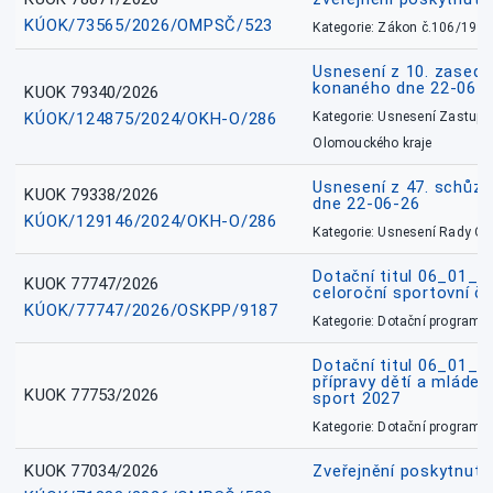
KÚOK/73565/2026/OMPSČ/523
Kategorie: Zákon č.106/1999
Usnesení z 10. zasedá
konaného dne 22-06-
KUOK 79340/2026
KÚOK/124875/2024/OKH-O/286
Kategorie: Usnesení Zastupit
Olomouckého kraje
Usnesení z 47. schůz
KUOK 79338/2026
dne 22-06-26
KÚOK/129146/2024/OKH-O/286
Kategorie: Usnesení Rady O
Dotační titul 06_01_
KUOK 77747/2026
celoroční sportovní č
KÚOK/77747/2026/OSKPP/9187
Kategorie: Dotační programy
Dotační titul 06_01_
přípravy dětí a mládež
KUOK 77753/2026
sport 2027
Kategorie: Dotační programy
KUOK 77034/2026
Zveřejnění poskytnut