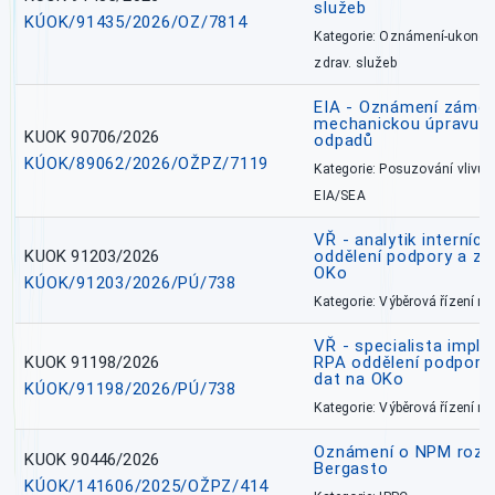
služeb
KÚOK/91435/2026/OZ/7814
Kategorie: Oznámení-ukončen
zdrav. služeb
EIA - Oznámení záměru
mechanickou úpravu a 
KUOK 90706/2026
odpadů
KÚOK/89062/2026/OŽPZ/7119
Kategorie: Posuzování vlivů n
EIA/SEA
VŘ - analytik interníc
KUOK 91203/2026
oddělení podpory a zp
OKo
KÚOK/91203/2026/PÚ/738
Kategorie: Výběrová řízení 
VŘ - specialista impl
KUOK 91198/2026
RPA oddělení podpory 
dat na OKo
KÚOK/91198/2026/PÚ/738
Kategorie: Výběrová řízení 
Oznámení o NPM rozh
KUOK 90446/2026
Bergasto
KÚOK/141606/2025/OŽPZ/414