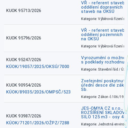
VŘ - referent stavebn
oddělení dopravních a
KUOK 95713/2026
staveb na OKSÚ
Kategorie: Výběrová řízení 
VŘ - referent stavebn
oddělení pozemních a
KUOK 95796/2026
na OKSÚ
Kategorie: Výběrová řízení 
Vyrozumění o možnos
KUOK 95247/2026
s podklady rozhodnutí
KÚOK/19057/2025/OKSÚ/7000
Kategorie: Stavební řád / Ú
Zveřejnění poskytnuté
KUOK 90954/2026
úřední desce dle záko
Sb.
KÚOK/89035/2026/OMPSČ/523
Kategorie: Zákon č.106/1999
JES-OMYA CZ s.r.o., 
ROZŠÍŘENÍ SKLADOVA
KUOK 93987/2026
SILO 125 m3 - osy 43
KÚOK/71201/2026/OŽPZ/7288
Kategorie: Jednotná environ