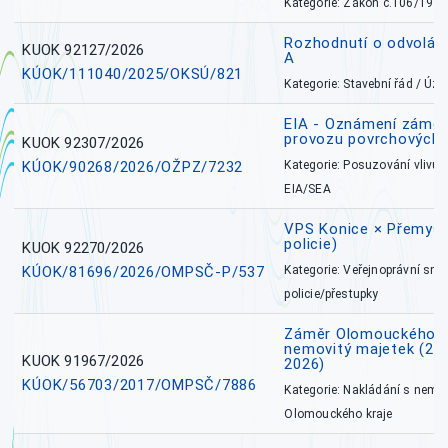
Kategorie: Zákon č.106/1999
Rozhodnutí o odvolán
KUOK 92127/2026
A
KÚOK/111040/2025/OKSÚ/821
Kategorie: Stavební řád / Ú
EIA - Oznámení záměru
provozu povrchových 
KUOK 92307/2026
KÚOK/90268/2026/OŽPZ/7232
Kategorie: Posuzování vlivů n
EIA/SEA
VPS Konice × Přemysl
policie)
KUOK 92270/2026
KÚOK/81696/2026/OMPSČ-P/537
Kategorie: Veřejnoprávní sml
policie/přestupky
Záměr Olomouckého k
nemovitý majetek (27. 7
KUOK 91967/2026
2026)
KÚOK/56703/2017/OMPSČ/7886
Kategorie: Nakládání s nem
Olomouckého kraje