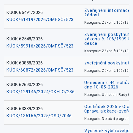
Zveřejnění informace 
KUOK 66491/2026
žádost
KÚOK/61419/2026/OMPSČ/523
Kategorie: Zákon č.106/1999
Zveřejnění poskytnuté
KUOK 62548/2026
zákona č. 106/1999 Sb.
desce
KÚOK/59916/2026/OMPSČ/523
Kategorie: Zákon č.106/1999
KUOK 63858/2026
zveřejnění poskytnuté
KÚOK/60872/2026/OMPSČ/523
Kategorie: Zákon č.106/1999
Usnesení z 44. schůz
KUOK 62690/2026
dne 18-05-2026
KÚOK/129146/2024/OKH-O/286
Kategorie: Usnesení Rady O
Obchůdek 2025 v Olom
KUOK 63339/2026
úprava alokace-zveřej
KÚOK/136165/2025/OSR/7046
Kategorie: Dotační programy
Výsledek výběrového ří