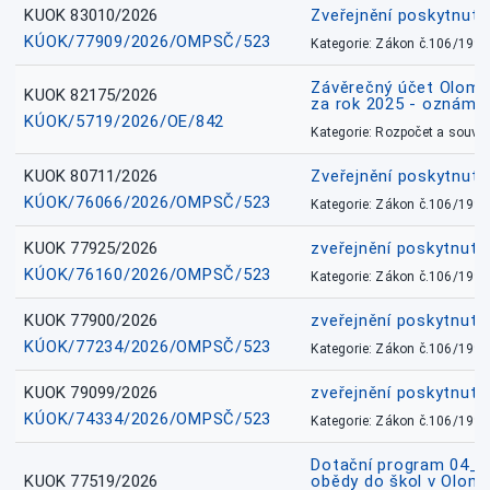
KUOK 83010/2026
Zveřejnění poskytnut
KÚOK/77909/2026/OMPSČ/523
Kategorie: Zákon č.106/1999
Závěrečný účet Olomo
KUOK 82175/2026
za rok 2025 - oznámen
KÚOK/5719/2026/OE/842
Kategorie: Rozpočet a souvis
KUOK 80711/2026
Zveřejnění poskytnut
KÚOK/76066/2026/OMPSČ/523
Kategorie: Zákon č.106/1999
KUOK 77925/2026
zveřejnění poskytnuté
KÚOK/76160/2026/OMPSČ/523
Kategorie: Zákon č.106/1999
KUOK 77900/2026
zveřejnění poskytnuté
KÚOK/77234/2026/OMPSČ/523
Kategorie: Zákon č.106/1999
KUOK 79099/2026
zveřejnění poskytnuté
KÚOK/74334/2026/OMPSČ/523
Kategorie: Zákon č.106/1999
Dotační program 04_0
KUOK 77519/2026
obědy do škol v Olomo