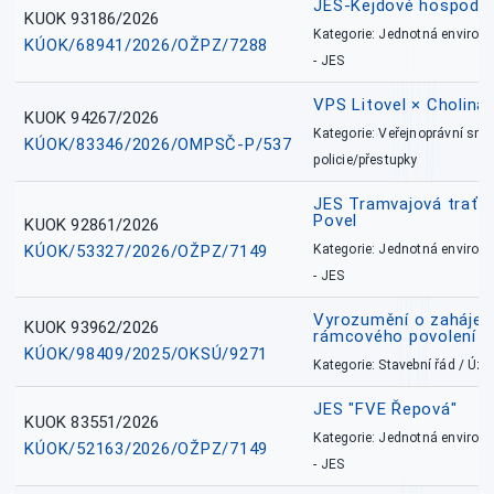
JES-Kejdové hospodářs
KUOK 93186/2026
Kategorie: Jednotná environ
KÚOK/68941/2026/OŽPZ/7288
- JES
VPS Litovel × Cholina 
KUOK 94267/2026
Kategorie: Veřejnoprávní sml
KÚOK/83346/2026/OMPSČ-P/537
policie/přestupky
JES Tramvajová trať - I
Povel
KUOK 92861/2026
KÚOK/53327/2026/OŽPZ/7149
Kategorie: Jednotná environ
- JES
Vyrozumění o zahájení 
KUOK 93962/2026
rámcového povolení
KÚOK/98409/2025/OKSÚ/9271
Kategorie: Stavební řád / Ú
JES "FVE Řepová"
KUOK 83551/2026
Kategorie: Jednotná environ
KÚOK/52163/2026/OŽPZ/7149
- JES