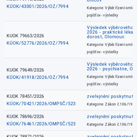
Uničov
KÚOK/43001/2026/OZ/7994
Kategorie: Výběr.řízení-smlou
pojišťov.- výsledky
Výsledek výběrového ří
2026 - praktické lékařs
KUOK 79663/2026
dorost, Olomouc
KÚOK/52776/2026/OZ/7994
Kategorie: Výběr.řízení-smlou
pojišťov.- výsledky
Výsledek výběrového ří
2026 - psychiatrie, O
KUOK 79649/2026
KÚOK/41918/2026/OZ/7994
Kategorie: Výběr.řízení-smlou
pojišťov.- výsledky
KUOK 78451/2026
zveřejnění poskytnuté
KÚOK/70421/2026/OMPSČ/523
Kategorie: Zákon č.106/1999
KUOK 78696/2026
zveřejnění poskytnuté
KÚOK/76461/2026/OMPSČ/523
Kategorie: Zákon č.106/1999
KUOK 78871/2026
zveřejnění poskytnuté