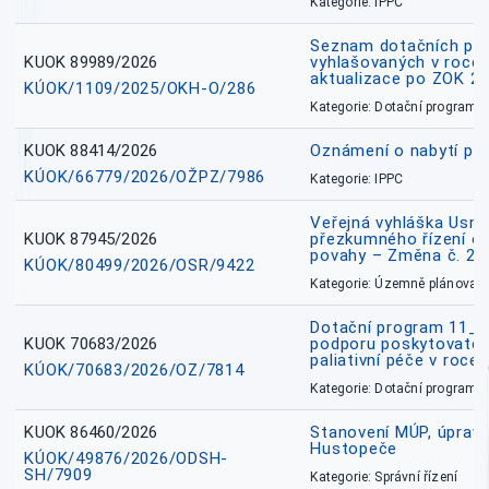
Kategorie: IPPC
Seznam dotačních pr
KUOK 89989/2026
vyhlašovaných v roce 
aktualizace po ZOK 22
KÚOK/1109/2025/OKH-O/286
Kategorie: Dotační programy
KUOK 88414/2026
Oznámení o nabytí prá
KÚOK/66779/2026/OŽPZ/7986
Kategorie: IPPC
Veřejná vyhláška Usne
KUOK 87945/2026
přezkumného řízení o
povahy – Změna č. 2 
KÚOK/80499/2026/OSR/9422
Kategorie: Územně plánovac
Dotační program 11_
KUOK 70683/2026
podporu poskytovatel
paliativní péče v roce
KÚOK/70683/2026/OZ/7814
Kategorie: Dotační programy
KUOK 86460/2026
Stanovení MÚP, úprav
Hustopeče
KÚOK/49876/2026/ODSH-
SH/7909
Kategorie: Správní řízení