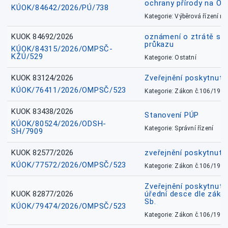
ochrany přírody na O
KÚOK/84642/2026/PÚ/738
Kategorie: Výběrová řízení 
KUOK 84692/2026
oznámení o ztrátě sl
průkazu
KÚOK/84315/2026/OMPSČ-
KŽÚ/529
Kategorie: Ostatní
KUOK 83124/2026
Zveřejnění poskytnut
KÚOK/76411/2026/OMPSČ/523
Kategorie: Zákon č.106/1999
KUOK 83438/2026
Stanovení PÚP
KÚOK/80524/2026/ODSH-
Kategorie: Správní řízení
SH/7909
KUOK 82577/2026
zveřejnění poskytnuté
KÚOK/77572/2026/OMPSČ/523
Kategorie: Zákon č.106/1999
Zveřejnění poskytnuté
KUOK 82877/2026
úřední desce dle záko
Sb.
KÚOK/79474/2026/OMPSČ/523
Kategorie: Zákon č.106/1999