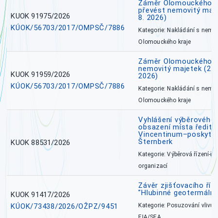
Záměr Olomouckého kr
převést nemovitý majet
KUOK 91975/2026
8. 2026)
KÚOK/56703/2017/OMPSČ/7886
Kategorie: Nakládání s nem
Olomouckého kraje
Záměr Olomouckého k
nemovitý majetek (27. 7
KUOK 91959/2026
2026)
KÚOK/56703/2017/OMPSČ/7886
Kategorie: Nakládání s nem
Olomouckého kraje
Vyhlášení výběrového 
obsazení místa ředite
Vincentinum–poskytova
Šternberk
KUOK 88531/2026
Kategorie: Výběrová řízení-ře
organizací
Závěr zjišťovacího ří
"Hlubinné geotermální
KUOK 91417/2026
KÚOK/73438/2026/OŽPZ/9451
Kategorie: Posuzování vlivů n
EIA/SEA