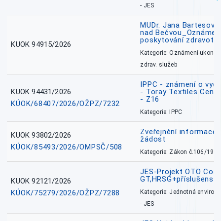
- JES
MUDr. Jana Bartesová
nad Bečvou_Oznámení
poskytování zdravotní
KUOK 94915/2026
Kategorie: Oznámení-ukončen
zdrav. služeb
IPPC - známení o vydá
KUOK 94431/2026
- Toray Textiles Centra
- Z16
KÚOK/68407/2026/OŽPZ/7232
Kategorie: IPPC
Zveřejnění informace 
KUOK 93802/2026
žádost
KÚOK/85493/2026/OMPSČ/508
Kategorie: Zákon č.106/1999
JES-Projekt OTO Coal
GT,HRSG+příslušenstv
KUOK 92121/2026
KÚOK/75279/2026/OŽPZ/7288
Kategorie: Jednotná environ
- JES