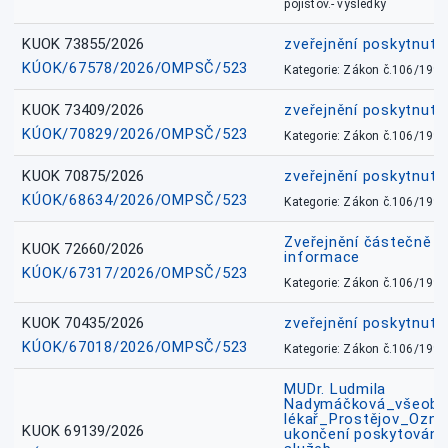
pojišťov.- výsledky
KUOK 73855/2026
zveřejnění poskytnuté
KÚOK/67578/2026/OMPSČ/523
Kategorie: Zákon č.106/1999
KUOK 73409/2026
zveřejnění poskytnuté
KÚOK/70829/2026/OMPSČ/523
Kategorie: Zákon č.106/1999
KUOK 70875/2026
zveřejnění poskytnuté
KÚOK/68634/2026/OMPSČ/523
Kategorie: Zákon č.106/1999
Zveřejnění částečně 
KUOK 72660/2026
informace
KÚOK/67317/2026/OMPSČ/523
Kategorie: Zákon č.106/1999
KUOK 70435/2026
zveřejnění poskytnuté
KÚOK/67018/2026/OMPSČ/523
Kategorie: Zákon č.106/1999
MUDr. Ludmila
Nadymáčková_všeobec
lékař_Prostějov_Ozná
KUOK 69139/2026
ukončení poskytování 