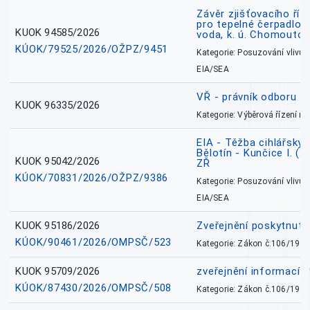
Závěr zjišťovacího říz
pro tepelné čerpadlo
KUOK 94585/2026
voda, k. ú. Chomoutov
KÚOK/79525/2026/OŽPZ/9451
Kategorie: Posuzování vlivů n
EIA/SEA
VŘ - právník odboru zd
KUOK 96335/2026
Kategorie: Výběrová řízení 
EIA - Těžba cihlářských
Bělotín - Kunčice I. (2
KUOK 95042/2026
ZŘ
KÚOK/70831/2026/OŽPZ/9386
Kategorie: Posuzování vlivů n
EIA/SEA
KUOK 95186/2026
Zveřejnění poskytnut
KÚOK/90461/2026/OMPSČ/523
Kategorie: Zákon č.106/1999
KUOK 95709/2026
zveřejnění informací 
KÚOK/87430/2026/OMPSČ/508
Kategorie: Zákon č.106/1999