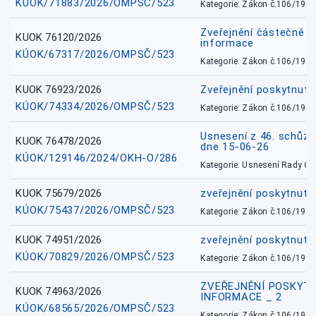
KÚOK/71883/2026/OMPSČ/523
Kategorie: Zákon č.106/1999
Zveřejnění částečně 
KUOK 76120/2026
informace
KÚOK/67317/2026/OMPSČ/523
Kategorie: Zákon č.106/1999
KUOK 76923/2026
Zveřejnění poskytnuté
KÚOK/74334/2026/OMPSČ/523
Kategorie: Zákon č.106/1999
Usnesení z 46. schůz
KUOK 76478/2026
dne 15-06-26
KÚOK/129146/2024/OKH-O/286
Kategorie: Usnesení Rady O
KUOK 75679/2026
zveřejnění poskytnuté
KÚOK/75437/2026/OMPSČ/523
Kategorie: Zákon č.106/1999
KUOK 74951/2026
zveřejnění poskytnuté
KÚOK/70829/2026/OMPSČ/523
Kategorie: Zákon č.106/1999
ZVEŘEJNĚNÍ POSKYT
KUOK 74963/2026
INFORMACE _ 2
KÚOK/68565/2026/OMPSČ/523
Kategorie: Zákon č.106/1999