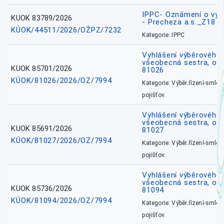
IPPC- Oznámení o vyd
KUOK 83789/2026
- Precheza a.s._Z18
KÚOK/44511/2026/OŽPZ/7232
Kategorie: IPPC
Vyhlášení výběrového ř
všeobecná sestra, okr
KUOK 85701/2026
81026
KÚOK/81026/2026/OZ/7994
Kategorie: Výběr.řízení-smlou
pojišťov.
Vyhlášení výběrového ř
všeobecná sestra, okr
KUOK 85691/2026
81027
KÚOK/81027/2026/OZ/7994
Kategorie: Výběr.řízení-smlou
pojišťov.
Vyhlášení výběrového ř
všeobecná sestra, ok
KUOK 85736/2026
81094
KÚOK/81094/2026/OZ/7994
Kategorie: Výběr.řízení-smlou
pojišťov.