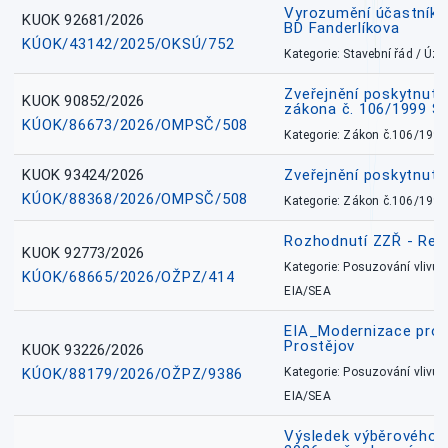
Vyrozumění účastníků
KUOK 92681/2026
BD Fanderlíkova
KÚOK/43142/2025/OKSÚ/752
Kategorie: Stavební řád / Ú
Zveřejnění poskytnuté
KUOK 90852/2026
zákona č. 106/1999 Sb
KÚOK/86673/2026/OMPSČ/508
Kategorie: Zákon č.106/1999
KUOK 93424/2026
Zveřejnění poskytnut
KÚOK/88368/2026/OMPSČ/508
Kategorie: Zákon č.106/1999
Rozhodnutí ZZŘ - Rete
KUOK 92773/2026
Kategorie: Posuzování vlivů n
KÚOK/68665/2026/OŽPZ/414
EIA/SEA
EIA_Modernizace pro
Prostějov
KUOK 93226/2026
KÚOK/88179/2026/OŽPZ/9386
Kategorie: Posuzování vlivů n
EIA/SEA
Výsledek výběrového ří