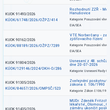
Rozhodnutí ZZŘ - Mobi
Hanušovice
KUOK 91493/2026
KÚOK/61748/2026/OŽPZ/414
Kategorie: Posuzování vlivů n
EIA/SEA
VTE Norberčany - zahá
zjišťovacího řízení
KUOK 90162/2026
KÚOK/88189/2026/OŽPZ/7289
Kategorie: Posuzování vlivů n
EIA/SEA
Usnesení z 48. schůz
KUOK 91804/2026
dne 20-07-2026
KÚOK/129146/2024/OKH-O/286
Kategorie: Usnesení Rady O
Zveřejnění poskytnutí
KUOK 91305/2026
zákona č. 106/1990
KÚOK/84657/2026/OMPSČ/523
Kategorie: Zákon č.106/1999
MUDr. Zdeněk Fritzch_
lékařství_Olomouc_O
záměru ukončit poskyt
KUOK 91435/2026