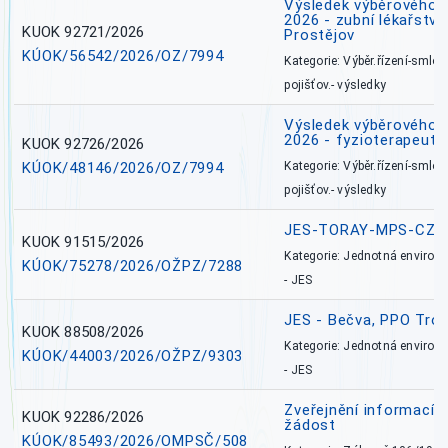
Výsledek výběrového ří
2026 - zubní lékařství,
KUOK 92721/2026
Prostějov
KÚOK/56542/2026/OZ/7994
Kategorie: Výběr.řízení-smlou
pojišťov.- výsledky
Výsledek výběrového ří
2026 - fyzioterapeut,
KUOK 92726/2026
KÚOK/48146/2026/OZ/7994
Kategorie: Výběr.řízení-smlou
pojišťov.- výsledky
JES-TORAY-MPS-CZ
KUOK 91515/2026
Kategorie: Jednotná environ
KÚOK/75278/2026/OŽPZ/7288
- JES
JES - Bečva, PPO Tro
KUOK 88508/2026
Kategorie: Jednotná environ
KÚOK/44003/2026/OŽPZ/9303
- JES
Zveřejnění informací 
KUOK 92286/2026
žádost
KÚOK/85493/2026/OMPSČ/508