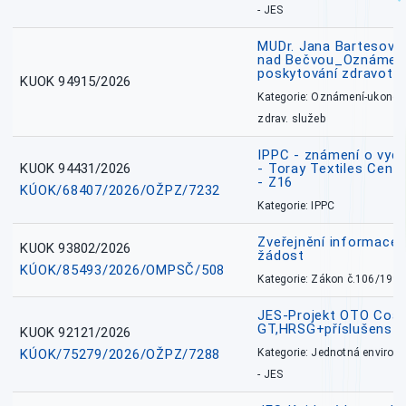
- JES
MUDr. Jana Bartesová
nad Bečvou_Oznámení
poskytování zdravotní
KUOK 94915/2026
Kategorie: Oznámení-ukončen
zdrav. služeb
IPPC - známení o vydá
KUOK 94431/2026
- Toray Textiles Centra
- Z16
KÚOK/68407/2026/OŽPZ/7232
Kategorie: IPPC
Zveřejnění informace 
KUOK 93802/2026
žádost
KÚOK/85493/2026/OMPSČ/508
Kategorie: Zákon č.106/1999
JES-Projekt OTO Coal
GT,HRSG+příslušenstv
KUOK 92121/2026
KÚOK/75279/2026/OŽPZ/7288
Kategorie: Jednotná environ
- JES