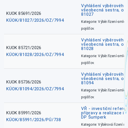
Vyhlášení výběrového ř
všeobecná sestra, okr
KUOK 85691/2026
81027
KÚOK/81027/2026/OZ/7994
Kategorie: Výběr.řízení-smlou
pojišťov.
Vyhlášení výběrového ř
všeobecná sestra, okr
KUOK 85721/2026
81028
KÚOK/81028/2026/OZ/7994
Kategorie: Výběr.řízení-smlou
pojišťov.
Vyhlášení výběrového ř
všeobecná sestra, ok
KUOK 85736/2026
81094
KÚOK/81094/2026/OZ/7994
Kategorie: Výběr.řízení-smlou
pojišťov.
VŘ - investiční refere
KUOK 85991/2026
přípravy a realizace in
DP Šumperk
KÚOK/85991/2026/PÚ/738
Kategorie: Výběrová řízení 