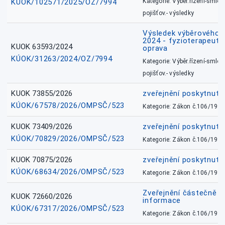
KÚOK/102571/2025/OZ/7994
Kategorie: Výběr.řízení-smlou
pojišťov.- výsledky
Výsledek výběrového ří
2024 - fyzioterapeut, 
KUOK 63593/2024
oprava
KÚOK/31263/2024/OZ/7994
Kategorie: Výběr.řízení-smlou
pojišťov.- výsledky
KUOK 73855/2026
zveřejnění poskytnuté
KÚOK/67578/2026/OMPSČ/523
Kategorie: Zákon č.106/1999
KUOK 73409/2026
zveřejnění poskytnuté
KÚOK/70829/2026/OMPSČ/523
Kategorie: Zákon č.106/1999
KUOK 70875/2026
zveřejnění poskytnuté
KÚOK/68634/2026/OMPSČ/523
Kategorie: Zákon č.106/1999
Zveřejnění částečně 
KUOK 72660/2026
informace
KÚOK/67317/2026/OMPSČ/523
Kategorie: Zákon č.106/1999