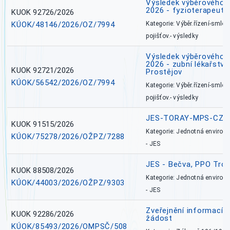
Výsledek výběrového ří
2026 - fyzioterapeut,
KUOK 92726/2026
KÚOK/48146/2026/OZ/7994
Kategorie: Výběr.řízení-smlou
pojišťov.- výsledky
Výsledek výběrového ří
2026 - zubní lékařství,
KUOK 92721/2026
Prostějov
KÚOK/56542/2026/OZ/7994
Kategorie: Výběr.řízení-smlou
pojišťov.- výsledky
JES-TORAY-MPS-CZ
KUOK 91515/2026
Kategorie: Jednotná environ
KÚOK/75278/2026/OŽPZ/7288
- JES
JES - Bečva, PPO Tro
KUOK 88508/2026
Kategorie: Jednotná environ
KÚOK/44003/2026/OŽPZ/9303
- JES
Zveřejnění informací 
KUOK 92286/2026
žádost
KÚOK/85493/2026/OMPSČ/508