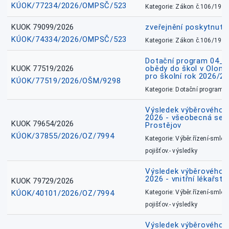
KÚOK/77234/2026/OMPSČ/523
Kategorie: Zákon č.106/1999
KUOK 79099/2026
zveřejnění poskytnuté
KÚOK/74334/2026/OMPSČ/523
Kategorie: Zákon č.106/1999
Dotační program 04_0
KUOK 77519/2026
obědy do škol v Olomo
pro školní rok 2026/2
KÚOK/77519/2026/OŠM/9298
Kategorie: Dotační programy
Výsledek výběrového ří
2026 - všeobecná sest
KUOK 79654/2026
Prostějov
KÚOK/37855/2026/OZ/7994
Kategorie: Výběr.řízení-smlou
pojišťov.- výsledky
Výsledek výběrového ří
2026 - vnitřní lékařstv
KUOK 79729/2026
KÚOK/40101/2026/OZ/7994
Kategorie: Výběr.řízení-smlou
pojišťov.- výsledky
Výsledek výběrového ří