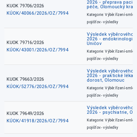
2026 - přeprava pacie
KUOK 79706/2026
péče, Olomoucký kraj
KÚOK/40066/2026/OZ/7994
Kategorie: Výběr.řízení-smlou
pojišťov.- výsledky
Výsledek výběrového ří
2026 - endokrinologie 
KUOK 79716/2026
Uničov
KÚOK/43001/2026/OZ/7994
Kategorie: Výběr.řízení-smlou
pojišťov.- výsledky
Výsledek výběrového ří
2026 - praktické lékařs
KUOK 79663/2026
dorost, Olomouc
KÚOK/52776/2026/OZ/7994
Kategorie: Výběr.řízení-smlou
pojišťov.- výsledky
Výsledek výběrového ří
2026 - psychiatrie, O
KUOK 79649/2026
KÚOK/41918/2026/OZ/7994
Kategorie: Výběr.řízení-smlou
pojišťov.- výsledky