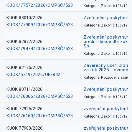
KÚOK/77572/2026/OMPSČ/523
Kategorie: Zákon č.106/1999
KUOK 83010/2026
Zveřejnění poskytnut
KÚOK/77909/2026/OMPSČ/523
Kategorie: Zákon č.106/1999
Zveřejnění poskytnuté
KUOK 82877/2026
úřední desce dle záko
Sb.
KÚOK/79474/2026/OMPSČ/523
Kategorie: Zákon č.106/1999
Závěrečný účet Olomo
KUOK 82175/2026
za rok 2025 - oznámen
KÚOK/5719/2026/OE/842
Kategorie: Rozpočet a souvis
KUOK 80711/2026
Zveřejnění poskytnut
KÚOK/76066/2026/OMPSČ/523
Kategorie: Zákon č.106/1999
KUOK 77925/2026
zveřejnění poskytnuté
KÚOK/76160/2026/OMPSČ/523
Kategorie: Zákon č.106/1999
KUOK 77900/2026
zveřejnění poskytnuté