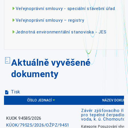
Veřejnoprávní smlouvy - speciální stavební úřad
Veřejnoprávní smlouvy – registry
Jednotná environmentální stanoviska - JES
Aktuálně vyvěšené
dokumenty
Tisk
ČÍSLO JEDNACÍ
NÁZEV DOKUM
Závěr zjišťovacího říz
pro tepelné čerpadlo
KUOK 94585/2026
voda, k. ú. Chomoutov
KÚOK/79525/2026/OŽPZ/9451
Kategorie: Posuzování vlivů n