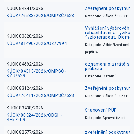
KUOK 84241/2026
Zveřejnění poskytnut
KÚOK/76583/2026/OMPSČ/523
Kategorie: Zákon č.106/1999
Vyhlášení výběrového ř
rehabilitační a fyzikál
KUOK 83628/2026
fyzioterapeut, Olomo
KÚOK/81496/2026/OZ/7994
Kategorie: Výběr.řízení-smlou
pojišťov.
KUOK 84692/2026
oznámení o ztrátě sl
průkazu
KÚOK/84315/2026/OMPSČ-
KŽÚ/529
Kategorie: Ostatní
KUOK 83124/2026
Zveřejnění poskytnut
KÚOK/76411/2026/OMPSČ/523
Kategorie: Zákon č.106/1999
KUOK 83438/2026
Stanovení PÚP
KÚOK/80524/2026/ODSH-
Kategorie: Správní řízení
SH/7909
KUOK 82577/2026
zveřejnění poskytnuté