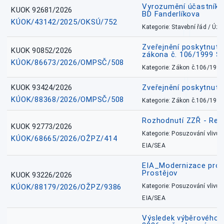
Vyrozumění účastníků
KUOK 92681/2026
BD Fanderlíkova
KÚOK/43142/2025/OKSÚ/752
Kategorie: Stavební řád / Ú
Zveřejnění poskytnuté
KUOK 90852/2026
zákona č. 106/1999 Sb
KÚOK/86673/2026/OMPSČ/508
Kategorie: Zákon č.106/1999
KUOK 93424/2026
Zveřejnění poskytnut
KÚOK/88368/2026/OMPSČ/508
Kategorie: Zákon č.106/1999
Rozhodnutí ZZŘ - Rete
KUOK 92773/2026
Kategorie: Posuzování vlivů n
KÚOK/68665/2026/OŽPZ/414
EIA/SEA
EIA_Modernizace pro
Prostějov
KUOK 93226/2026
KÚOK/88179/2026/OŽPZ/9386
Kategorie: Posuzování vlivů n
EIA/SEA
Výsledek výběrového ří