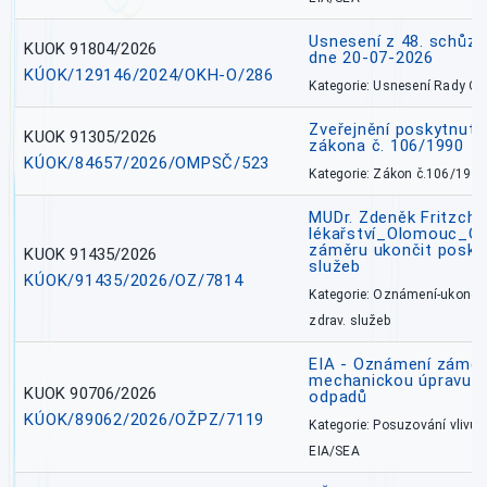
Usnesení z 48. schůz
KUOK 91804/2026
dne 20-07-2026
KÚOK/129146/2024/OKH-O/286
Kategorie: Usnesení Rady O
Zveřejnění poskytnutí
KUOK 91305/2026
zákona č. 106/1990
KÚOK/84657/2026/OMPSČ/523
Kategorie: Zákon č.106/1999
MUDr. Zdeněk Fritzch_
lékařství_Olomouc_O
záměru ukončit poskyt
KUOK 91435/2026
služeb
KÚOK/91435/2026/OZ/7814
Kategorie: Oznámení-ukončen
zdrav. služeb
EIA - Oznámení záměru
mechanickou úpravu a 
KUOK 90706/2026
odpadů
KÚOK/89062/2026/OŽPZ/7119
Kategorie: Posuzování vlivů n
EIA/SEA