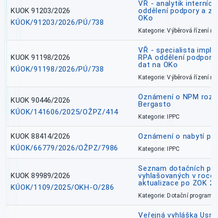
VŘ - analytik interníc
KUOK 91203/2026
oddělení podpory a zp
OKo
KÚOK/91203/2026/PÚ/738
Kategorie: Výběrová řízení 
VŘ - specialista impl
KUOK 91198/2026
RPA oddělení podpory 
dat na OKo
KÚOK/91198/2026/PÚ/738
Kategorie: Výběrová řízení 
Oznámení o NPM rozh
KUOK 90446/2026
Bergasto
KÚOK/141606/2025/OŽPZ/414
Kategorie: IPPC
KUOK 88414/2026
Oznámení o nabytí prá
KÚOK/66779/2026/OŽPZ/7986
Kategorie: IPPC
Seznam dotačních pr
KUOK 89989/2026
vyhlašovaných v roce 
aktualizace po ZOK 22
KÚOK/1109/2025/OKH-O/286
Kategorie: Dotační programy
Veřejná vyhláška Usne