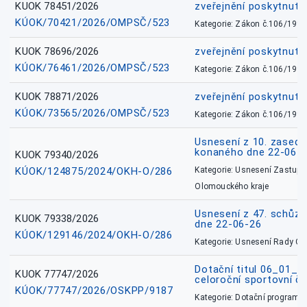
KUOK 78451/2026
zveřejnění poskytnuté
KÚOK/70421/2026/OMPSČ/523
Kategorie: Zákon č.106/1999
KUOK 78696/2026
zveřejnění poskytnuté
KÚOK/76461/2026/OMPSČ/523
Kategorie: Zákon č.106/1999
KUOK 78871/2026
zveřejnění poskytnuté
KÚOK/73565/2026/OMPSČ/523
Kategorie: Zákon č.106/1999
Usnesení z 10. zasedá
konaného dne 22-06-
KUOK 79340/2026
KÚOK/124875/2024/OKH-O/286
Kategorie: Usnesení Zastupit
Olomouckého kraje
Usnesení z 47. schůz
KUOK 79338/2026
dne 22-06-26
KÚOK/129146/2024/OKH-O/286
Kategorie: Usnesení Rady O
Dotační titul 06_01_
KUOK 77747/2026
celoroční sportovní č
KÚOK/77747/2026/OSKPP/9187
Kategorie: Dotační programy