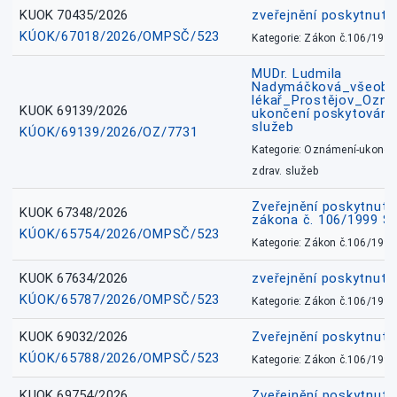
KUOK 70435/2026
zveřejnění poskytnuté
KÚOK/67018/2026/OMPSČ/523
Kategorie: Zákon č.106/1999
MUDr. Ludmila
Nadymáčková_všeobec
lékař_Prostějov_Ozná
KUOK 69139/2026
ukončení poskytování 
služeb
KÚOK/69139/2026/OZ/7731
Kategorie: Oznámení-ukončen
zdrav. služeb
Zveřejnění poskytnuté
KUOK 67348/2026
zákona č. 106/1999 Sb
KÚOK/65754/2026/OMPSČ/523
Kategorie: Zákon č.106/1999
KUOK 67634/2026
zveřejnění poskytnuté
KÚOK/65787/2026/OMPSČ/523
Kategorie: Zákon č.106/1999
KUOK 69032/2026
Zveřejnění poskytnut
KÚOK/65788/2026/OMPSČ/523
Kategorie: Zákon č.106/1999
KUOK 69754/2026
Zveřejnění poskytnut