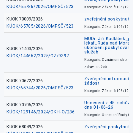
KÚOK/65786/2026/OMPSČ/523
Kategorie: Zákon č.106/1999
KUOK 70009/2026
zveřejnění poskytnuté
KÚOK/65785/2026/OMPSČ/523
Kategorie: Zákon č.106/1999
MUDr. Jiří Kudláček_pr
lékař_Ruda nad Mora
ukončení poskytování 
KUOK 71403/2026
služeb
KÚOK/144662/2025/OZ/9397
Kategorie: Oznámení-ukončen
zdrav. služeb
Zveřejnění informací 
KUOK 70672/2026
žádost
KÚOK/65744/2026/OMPSČ/523
Kategorie: Zákon č.106/1999
Usnesení z 45. schůz
KUOK 70706/2026
dne 01-06-26
KÚOK/129146/2024/OKH-O/286
Kategorie: Usnesení Rady O
KUOK 68049/2026
Zveřejnění poskytnutý