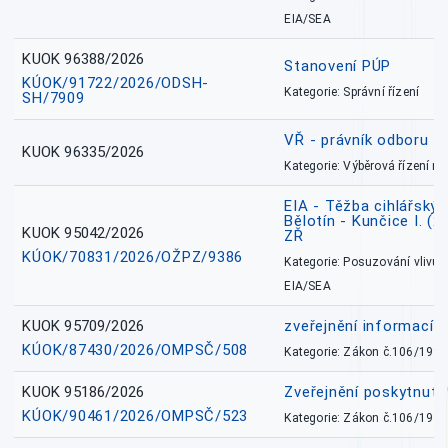
EIA/SEA
KUOK 96388/2026
Stanovení PÚP
KÚOK/91722/2026/ODSH-
Kategorie: Správní řízení
SH/7909
VŘ - právník odboru zd
KUOK 96335/2026
Kategorie: Výběrová řízení 
EIA - Těžba cihlářských
Bělotín - Kunčice I. (2
KUOK 95042/2026
ZŘ
KÚOK/70831/2026/OŽPZ/9386
Kategorie: Posuzování vlivů n
EIA/SEA
KUOK 95709/2026
zveřejnění informací 
KÚOK/87430/2026/OMPSČ/508
Kategorie: Zákon č.106/1999
KUOK 95186/2026
Zveřejnění poskytnut
KÚOK/90461/2026/OMPSČ/523
Kategorie: Zákon č.106/1999