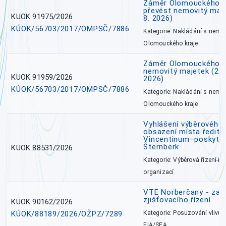
Záměr Olomouckého kr
převést nemovitý majet
KUOK 91975/2026
8. 2026)
KÚOK/56703/2017/OMPSČ/7886
Kategorie: Nakládání s nem
Olomouckého kraje
Záměr Olomouckého k
nemovitý majetek (27. 7
KUOK 91959/2026
2026)
KÚOK/56703/2017/OMPSČ/7886
Kategorie: Nakládání s nem
Olomouckého kraje
Vyhlášení výběrového 
obsazení místa ředite
Vincentinum–poskytova
Šternberk
KUOK 88531/2026
Kategorie: Výběrová řízení-ře
organizací
VTE Norberčany - zahá
zjišťovacího řízení
KUOK 90162/2026
KÚOK/88189/2026/OŽPZ/7289
Kategorie: Posuzování vlivů n
EIA/SEA