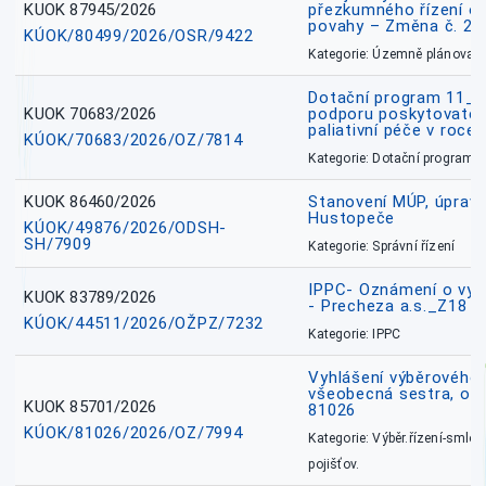
KUOK 87945/2026
přezkumného řízení o
povahy – Změna č. 2 
KÚOK/80499/2026/OSR/9422
Kategorie: Územně plánovac
Dotační program 11_
KUOK 70683/2026
podporu poskytovatel
paliativní péče v roce
KÚOK/70683/2026/OZ/7814
Kategorie: Dotační programy
KUOK 86460/2026
Stanovení MÚP, úprav
Hustopeče
KÚOK/49876/2026/ODSH-
SH/7909
Kategorie: Správní řízení
IPPC- Oznámení o vyd
KUOK 83789/2026
- Precheza a.s._Z18
KÚOK/44511/2026/OŽPZ/7232
Kategorie: IPPC
Vyhlášení výběrového ř
všeobecná sestra, okr
KUOK 85701/2026
81026
KÚOK/81026/2026/OZ/7994
Kategorie: Výběr.řízení-smlou
pojišťov.