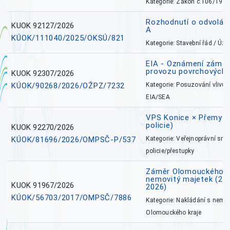
Kategorie: Zákon č.106/1999
Rozhodnutí o odvolán
KUOK 92127/2026
A
KÚOK/111040/2025/OKSÚ/821
Kategorie: Stavební řád / Ú
EIA - Oznámení záměru
provozu povrchových 
KUOK 92307/2026
KÚOK/90268/2026/OŽPZ/7232
Kategorie: Posuzování vlivů n
EIA/SEA
VPS Konice × Přemysl
policie)
KUOK 92270/2026
KÚOK/81696/2026/OMPSČ-P/537
Kategorie: Veřejnoprávní sml
policie/přestupky
Záměr Olomouckého k
nemovitý majetek (27. 7
KUOK 91967/2026
2026)
KÚOK/56703/2017/OMPSČ/7886
Kategorie: Nakládání s nem
Olomouckého kraje