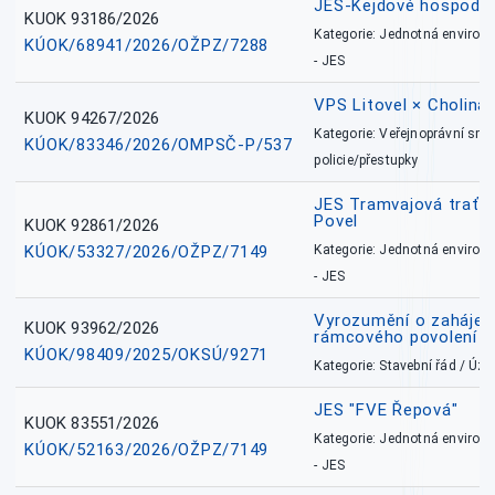
JES-Kejdové hospodářs
KUOK 93186/2026
Kategorie: Jednotná environ
KÚOK/68941/2026/OŽPZ/7288
- JES
VPS Litovel × Cholina 
KUOK 94267/2026
Kategorie: Veřejnoprávní sml
KÚOK/83346/2026/OMPSČ-P/537
policie/přestupky
JES Tramvajová trať - I
Povel
KUOK 92861/2026
KÚOK/53327/2026/OŽPZ/7149
Kategorie: Jednotná environ
- JES
Vyrozumění o zahájení 
KUOK 93962/2026
rámcového povolení
KÚOK/98409/2025/OKSÚ/9271
Kategorie: Stavební řád / Ú
JES "FVE Řepová"
KUOK 83551/2026
Kategorie: Jednotná environ
KÚOK/52163/2026/OŽPZ/7149
- JES