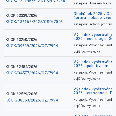
KÚOK/129146/2024/OKH-O/286
Kategorie: Usnesení Rady O
Obchůdek 2025 v Olom
KUOK 63339/2026
úprava alokace-zveřej
KÚOK/136165/2025/OSR/7046
Kategorie: Dotační programy
Výsledek výběrového ří
2026 - neurologie, Šu
KUOK 63250/2026
KÚOK/39639/2026/OZ/7994
Kategorie: Výběr.řízení-smlou
pojišťov.- výsledky
Výsledek výběrového ří
2026 - paliativní medic
KUOK 62484/2026
KÚOK/34577/2026/OZ/7994
Kategorie: Výběr.řízení-smlou
pojišťov.- výsledky
Výsledek výběrového ří
2026 - ortodoncie, Př
KUOK 62529/2026
KÚOK/38353/2026/OZ/7994
Kategorie: Výběr.řízení-smlou
pojišťov.- výsledky