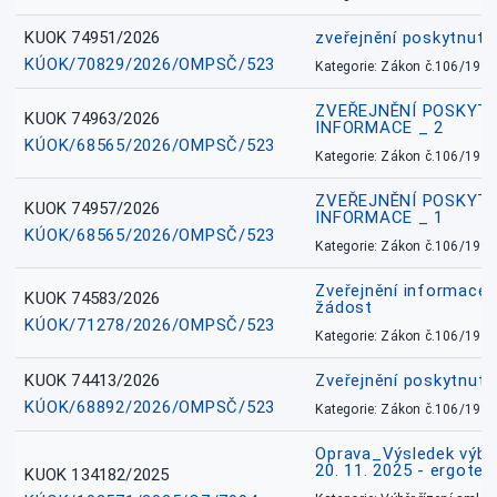
KUOK 74951/2026
zveřejnění poskytnuté
KÚOK/70829/2026/OMPSČ/523
Kategorie: Zákon č.106/1999
ZVEŘEJNĚNÍ POSKYT
KUOK 74963/2026
INFORMACE _ 2
KÚOK/68565/2026/OMPSČ/523
Kategorie: Zákon č.106/1999
ZVEŘEJNĚNÍ POSKYT
KUOK 74957/2026
INFORMACE _ 1
KÚOK/68565/2026/OMPSČ/523
Kategorie: Zákon č.106/1999
Zveřejnění informace 
KUOK 74583/2026
žádost
KÚOK/71278/2026/OMPSČ/523
Kategorie: Zákon č.106/1999
KUOK 74413/2026
Zveřejnění poskytnut
KÚOK/68892/2026/OMPSČ/523
Kategorie: Zákon č.106/1999
Oprava_Výsledek výbě
20. 11. 2025 - ergote
KUOK 134182/2025