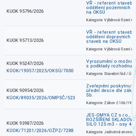
VŘ - referent stavebn
oddělení pozemních a
KUOK 95796/2026
na OKSÚ
Kategorie: Výběrová řízení 
VŘ - referent stavebn
oddělení dopravních a
KUOK 95713/2026
staveb na OKSÚ
Kategorie: Výběrová řízení 
Vyrozumění o možnos
KUOK 95247/2026
s podklady rozhodnutí
KÚOK/19057/2025/OKSÚ/7000
Kategorie: Stavební řád / Ú
Zveřejnění poskytnuté
KUOK 90954/2026
úřední desce dle záko
Sb.
KÚOK/89035/2026/OMPSČ/523
Kategorie: Zákon č.106/1999
JES-OMYA CZ s.r.o., 
ROZŠÍŘENÍ SKLADOVA
KUOK 93987/2026
SILO 125 m3 - osy 43
KÚOK/71201/2026/OŽPZ/7288
Kategorie: Jednotná environ