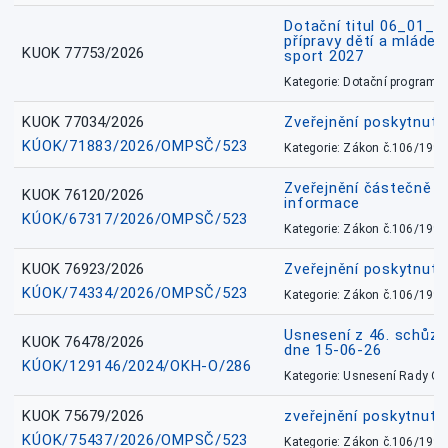
Dotační titul 06_01_
přípravy dětí a mládež
KUOK 77753/2026
sport 2027
Kategorie: Dotační programy
KUOK 77034/2026
Zveřejnění poskytnut
KÚOK/71883/2026/OMPSČ/523
Kategorie: Zákon č.106/1999
Zveřejnění částečně 
KUOK 76120/2026
informace
KÚOK/67317/2026/OMPSČ/523
Kategorie: Zákon č.106/1999
KUOK 76923/2026
Zveřejnění poskytnuté
KÚOK/74334/2026/OMPSČ/523
Kategorie: Zákon č.106/1999
Usnesení z 46. schůz
KUOK 76478/2026
dne 15-06-26
KÚOK/129146/2024/OKH-O/286
Kategorie: Usnesení Rady O
KUOK 75679/2026
zveřejnění poskytnuté
KÚOK/75437/2026/OMPSČ/523
Kategorie: Zákon č.106/1999