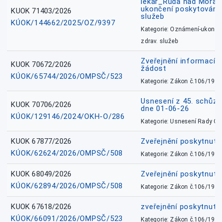
lékař_Ruda nad Mora
ukončení poskytování 
KUOK 71403/2026
služeb
KÚOK/144662/2025/OZ/9397
Kategorie: Oznámení-ukončen
zdrav. služeb
Zveřejnění informací 
KUOK 70672/2026
žádost
KÚOK/65744/2026/OMPSČ/523
Kategorie: Zákon č.106/1999
Usnesení z 45. schůz
KUOK 70706/2026
dne 01-06-26
KÚOK/129146/2024/OKH-O/286
Kategorie: Usnesení Rady O
KUOK 67877/2026
Zveřejnění poskytnut
KÚOK/62624/2026/OMPSČ/508
Kategorie: Zákon č.106/1999
KUOK 68049/2026
Zveřejnění poskytnutý
KÚOK/62894/2026/OMPSČ/508
Kategorie: Zákon č.106/1999
KUOK 67618/2026
zveřejnění poskytnuté
KÚOK/66091/2026/OMPSČ/523
Kategorie: Zákon č.106/1999