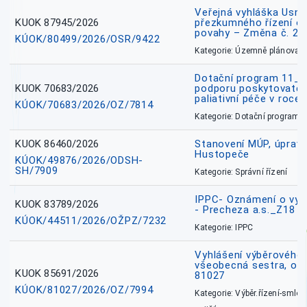
Veřejná vyhláška Usne
KUOK 87945/2026
přezkumného řízení o
povahy – Změna č. 2 
KÚOK/80499/2026/OSR/9422
Kategorie: Územně plánovac
Dotační program 11_
KUOK 70683/2026
podporu poskytovatel
paliativní péče v roce
KÚOK/70683/2026/OZ/7814
Kategorie: Dotační programy
KUOK 86460/2026
Stanovení MÚP, úprav
Hustopeče
KÚOK/49876/2026/ODSH-
SH/7909
Kategorie: Správní řízení
IPPC- Oznámení o vyd
KUOK 83789/2026
- Precheza a.s._Z18
KÚOK/44511/2026/OŽPZ/7232
Kategorie: IPPC
Vyhlášení výběrového ř
všeobecná sestra, okr
KUOK 85691/2026
81027
KÚOK/81027/2026/OZ/7994
Kategorie: Výběr.řízení-smlou