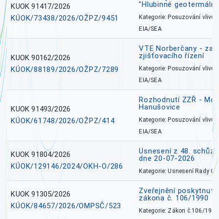
"Hlubinné geotermální
KUOK 91417/2026
KÚOK/73438/2026/OŽPZ/9451
Kategorie: Posuzování vlivů n
EIA/SEA
VTE Norberčany - zahá
zjišťovacího řízení
KUOK 90162/2026
KÚOK/88189/2026/OŽPZ/7289
Kategorie: Posuzování vlivů n
EIA/SEA
Rozhodnutí ZZŘ - Mobi
Hanušovice
KUOK 91493/2026
KÚOK/61748/2026/OŽPZ/414
Kategorie: Posuzování vlivů n
EIA/SEA
Usnesení z 48. schůz
KUOK 91804/2026
dne 20-07-2026
KÚOK/129146/2024/OKH-O/286
Kategorie: Usnesení Rady O
Zveřejnění poskytnutí
KUOK 91305/2026
zákona č. 106/1990
KÚOK/84657/2026/OMPSČ/523
Kategorie: Zákon č.106/1999