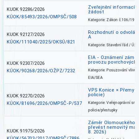
Zveřejnění informací 
KUOK 92286/2026
žádost
KÚOK/85493/2026/OMPSČ/508
Kategorie: Zákon č.106/1999
Rozhodnutí o odvolán
KUOK 92127/2026
A
KÚOK/111040/2025/OKSÚ/821
Kategorie: Stavební řád / Ú
EIA - Oznámení záměru
provozu povrchových 
KUOK 92307/2026
KÚOK/90268/2026/OŽPZ/7232
Kategorie: Posuzování vlivů n
EIA/SEA
VPS Konice × Přemysl
policie)
KUOK 92270/2026
KÚOK/81696/2026/OMPSČ-P/537
Kategorie: Veřejnoprávní sml
policie/přestupky
Záměr Olomouckého kr
převést nemovitý majet
KUOK 91975/2026
8. 2026)
KÚOK/56703/2017/OMPSČ/7886