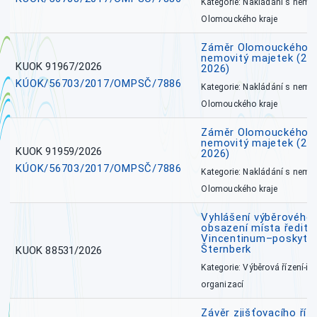
Kategorie: Nakládání s nem
Olomouckého kraje
Záměr Olomouckého k
nemovitý majetek (27. 7
KUOK 91967/2026
2026)
KÚOK/56703/2017/OMPSČ/7886
Kategorie: Nakládání s nem
Olomouckého kraje
Záměr Olomouckého k
nemovitý majetek (27. 7
KUOK 91959/2026
2026)
KÚOK/56703/2017/OMPSČ/7886
Kategorie: Nakládání s nem
Olomouckého kraje
Vyhlášení výběrového 
obsazení místa ředite
Vincentinum–poskytova
Šternberk
KUOK 88531/2026
Kategorie: Výběrová řízení-ře
organizací
Závěr zjišťovacího ří