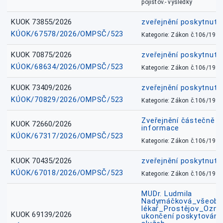
pojišťov.- výsledky
KUOK 73855/2026
zveřejnění poskytnuté
KÚOK/67578/2026/OMPSČ/523
Kategorie: Zákon č.106/1999
KUOK 70875/2026
zveřejnění poskytnuté
KÚOK/68634/2026/OMPSČ/523
Kategorie: Zákon č.106/1999
KUOK 73409/2026
zveřejnění poskytnuté
KÚOK/70829/2026/OMPSČ/523
Kategorie: Zákon č.106/1999
Zveřejnění částečně 
KUOK 72660/2026
informace
KÚOK/67317/2026/OMPSČ/523
Kategorie: Zákon č.106/1999
KUOK 70435/2026
zveřejnění poskytnuté
KÚOK/67018/2026/OMPSČ/523
Kategorie: Zákon č.106/1999
MUDr. Ludmila
Nadymáčková_všeobec
lékař_Prostějov_Ozná
KUOK 69139/2026
ukončení poskytování 