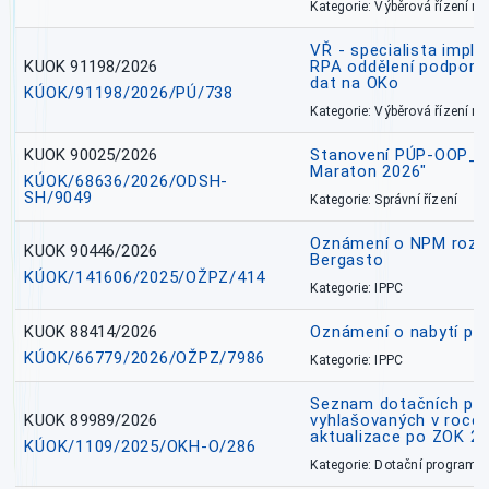
Kategorie: Výběrová řízení 
VŘ - specialista impl
KUOK 91198/2026
RPA oddělení podpory 
dat na OKo
KÚOK/91198/2026/PÚ/738
Kategorie: Výběrová řízení 
KUOK 90025/2026
Stanovení PÚP-OOP_I/
Maraton 2026"
KÚOK/68636/2026/ODSH-
SH/9049
Kategorie: Správní řízení
Oznámení o NPM rozh
KUOK 90446/2026
Bergasto
KÚOK/141606/2025/OŽPZ/414
Kategorie: IPPC
KUOK 88414/2026
Oznámení o nabytí prá
KÚOK/66779/2026/OŽPZ/7986
Kategorie: IPPC
Seznam dotačních pr
KUOK 89989/2026
vyhlašovaných v roce 
aktualizace po ZOK 22
KÚOK/1109/2025/OKH-O/286
Kategorie: Dotační programy