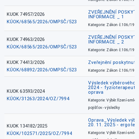
ZVEŘEJNĚNÍ POSKYT
KUOK 74957/2026
INFORMACE _ 1
KÚOK/68565/2026/OMPSČ/523
Kategorie: Zákon č.106/1999
ZVEŘEJNĚNÍ POSKYT
KUOK 74963/2026
INFORMACE _ 2
KÚOK/68565/2026/OMPSČ/523
Kategorie: Zákon č.106/1999
KUOK 74413/2026
Zveřejnění poskytnut
KÚOK/68892/2026/OMPSČ/523
Kategorie: Zákon č.106/1999
Výsledek výběrového ří
2024 - fyzioterapeut, 
KUOK 63593/2024
oprava
KÚOK/31263/2024/OZ/7994
Kategorie: Výběr.řízení-smlou
pojišťov.- výsledky
Oprava_Výsledek výbě
20. 11. 2025 - ergote
KUOK 134182/2025
KÚOK/102571/2025/OZ/7994
Kategorie: Výběr.řízení-smlou