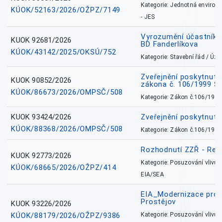
Kategorie: Jednotná environ
KÚOK/52163/2026/OŽPZ/7149
- JES
Vyrozumění účastníků
KUOK 92681/2026
BD Fanderlíkova
KÚOK/43142/2025/OKSÚ/752
Kategorie: Stavební řád / Ú
Zveřejnění poskytnuté
KUOK 90852/2026
zákona č. 106/1999 Sb
KÚOK/86673/2026/OMPSČ/508
Kategorie: Zákon č.106/1999
KUOK 93424/2026
Zveřejnění poskytnut
KÚOK/88368/2026/OMPSČ/508
Kategorie: Zákon č.106/1999
Rozhodnutí ZZŘ - Rete
KUOK 92773/2026
Kategorie: Posuzování vlivů n
KÚOK/68665/2026/OŽPZ/414
EIA/SEA
EIA_Modernizace pro
Prostějov
KUOK 93226/2026
KÚOK/88179/2026/OŽPZ/9386
Kategorie: Posuzování vlivů n