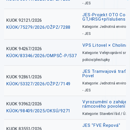
- JES
JES-Projekt OTO Coal
GT,HRSG+příslušenstv
KUOK 92121/2026
KÚOK/75279/2026/OŽPZ/7288
Kategorie: Jednotná environ
- JES
VPS Litovel × Cholina 
KUOK 94267/2026
Kategorie: Veřejnoprávní sml
KÚOK/83346/2026/OMPSČ-P/537
policie/přestupky
JES Tramvajová trať - I
Povel
KUOK 92861/2026
KÚOK/53327/2026/OŽPZ/7149
Kategorie: Jednotná environ
- JES
Vyrozumění o zahájení 
KUOK 93962/2026
rámcového povolení
KÚOK/98409/2025/OKSÚ/9271
Kategorie: Stavební řád / Ú
JES "FVE Řepová"
KUOK 83551/2026