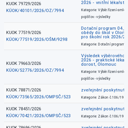
2026 - vnitřní lékařstv
KUOK 79729/2026
KÚOK/40101/2026/OZ/7994
Kategorie: Výběr.řízení-smlou
pojišťov.- výsledky
Dotační program 04_0
KUOK 77519/2026
obědy do škol v Olomo
pro školní rok 2026/2
KÚOK/77519/2026/OŠM/9298
Kategorie: Dotační programy
Výsledek výběrového ří
2026 - praktické lékařs
KUOK 79663/2026
dorost, Olomouc
KÚOK/52776/2026/OZ/7994
Kategorie: Výběr.řízení-smlou
pojišťov.- výsledky
KUOK 78871/2026
zveřejnění poskytnuté
KÚOK/73565/2026/OMPSČ/523
Kategorie: Zákon č.106/1999
KUOK 78451/2026
zveřejnění poskytnuté
KÚOK/70421/2026/OMPSČ/523
Kategorie: Zákon č.106/1999
KUOK 78696/2026
zveřejnění poskytnuté