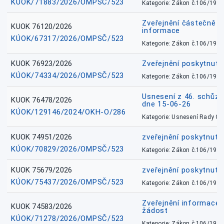
KÚOK/71883/2026/OMPSČ/523
Kategorie: Zákon č.106/1999
Zveřejnění částečně 
KUOK 76120/2026
informace
KÚOK/67317/2026/OMPSČ/523
Kategorie: Zákon č.106/1999
KUOK 76923/2026
Zveřejnění poskytnuté
KÚOK/74334/2026/OMPSČ/523
Kategorie: Zákon č.106/1999
Usnesení z 46. schůz
KUOK 76478/2026
dne 15-06-26
KÚOK/129146/2024/OKH-O/286
Kategorie: Usnesení Rady O
KUOK 74951/2026
zveřejnění poskytnuté
KÚOK/70829/2026/OMPSČ/523
Kategorie: Zákon č.106/1999
KUOK 75679/2026
zveřejnění poskytnuté
KÚOK/75437/2026/OMPSČ/523
Kategorie: Zákon č.106/1999
Zveřejnění informace 
KUOK 74583/2026
žádost
KÚOK/71278/2026/OMPSČ/523
Kategorie: Zákon č.106/1999