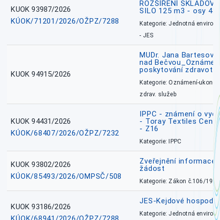
ROZŠÍŘENÍ SKLADOVA
KUOK 93987/2026
SILO 125 m3 - osy 43
KÚOK/71201/2026/OŽPZ/7288
Kategorie: Jednotná environ
- JES
MUDr. Jana Bartesová
nad Bečvou_Oznámení
poskytování zdravotní
KUOK 94915/2026
Kategorie: Oznámení-ukončen
zdrav. služeb
IPPC - známení o vydá
KUOK 94431/2026
- Toray Textiles Centra
- Z16
KÚOK/68407/2026/OŽPZ/7232
Kategorie: IPPC
Zveřejnění informace 
KUOK 93802/2026
žádost
KÚOK/85493/2026/OMPSČ/508
Kategorie: Zákon č.106/1999
JES-Kejdové hospodářs
KUOK 93186/2026
Kategorie: Jednotná environ
KÚOK/68941/2026/OŽPZ/7288