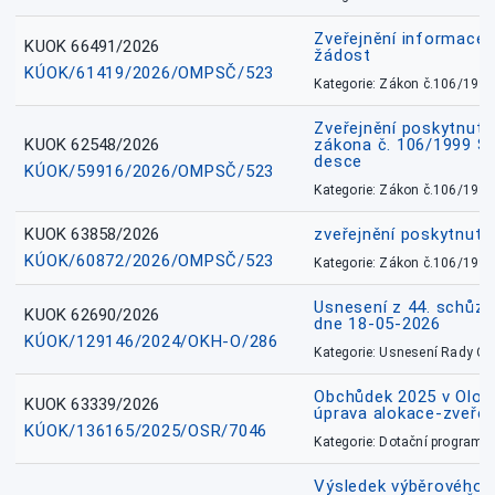
Zveřejnění informace 
KUOK 66491/2026
žádost
KÚOK/61419/2026/OMPSČ/523
Kategorie: Zákon č.106/1999
Zveřejnění poskytnuté
KUOK 62548/2026
zákona č. 106/1999 Sb.
desce
KÚOK/59916/2026/OMPSČ/523
Kategorie: Zákon č.106/1999
KUOK 63858/2026
zveřejnění poskytnuté
KÚOK/60872/2026/OMPSČ/523
Kategorie: Zákon č.106/1999
Usnesení z 44. schůz
KUOK 62690/2026
dne 18-05-2026
KÚOK/129146/2024/OKH-O/286
Kategorie: Usnesení Rady O
Obchůdek 2025 v Olom
KUOK 63339/2026
úprava alokace-zveřej
KÚOK/136165/2025/OSR/7046
Kategorie: Dotační programy
Výsledek výběrového ří