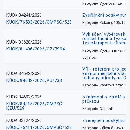
Kategorie: Výběrová řízení 
KUOK 84241/2026
Zveřejnění poskytnut
KÚOK/76583/2026/OMPSČ/523
Kategorie: Zákon č.106/1999
Vyhlášení výběrového ř
rehabilitační a fyzikál
KUOK 83628/2026
fyzioterapeut, Olomo
KÚOK/81496/2026/OZ/7994
Kategorie: Výběr.řízení-smlou
pojišťov.
VŘ - referent pro jed
KUOK 84642/2026
environmentální stano
ochrany přírody na O
KÚOK/84642/2026/PÚ/738
Kategorie: Výběrová řízení 
KUOK 84692/2026
oznámení o ztrátě sl
průkazu
KÚOK/84315/2026/OMPSČ-
KŽÚ/529
Kategorie: Ostatní
KUOK 83124/2026
Zveřejnění poskytnut
KÚOK/76411/2026/OMPSČ/523
Kategorie: Zákon č.106/1999