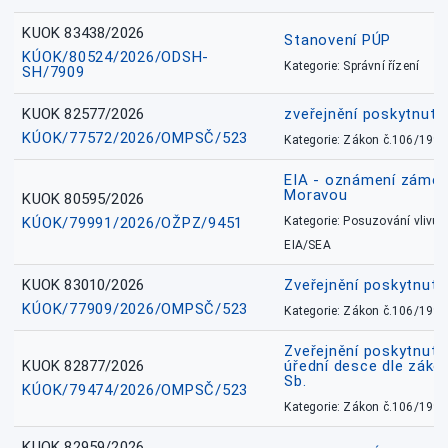
KUOK 83438/2026
Stanovení PÚP
KÚOK/80524/2026/ODSH-
Kategorie: Správní řízení
SH/7909
KUOK 82577/2026
zveřejnění poskytnuté
KÚOK/77572/2026/OMPSČ/523
Kategorie: Zákon č.106/1999
EIA - oznámení záměr
Moravou
KUOK 80595/2026
KÚOK/79991/2026/OŽPZ/9451
Kategorie: Posuzování vlivů n
EIA/SEA
KUOK 83010/2026
Zveřejnění poskytnut
KÚOK/77909/2026/OMPSČ/523
Kategorie: Zákon č.106/1999
Zveřejnění poskytnuté
KUOK 82877/2026
úřední desce dle záko
Sb.
KÚOK/79474/2026/OMPSČ/523
Kategorie: Zákon č.106/1999
KUOK 82959/2026