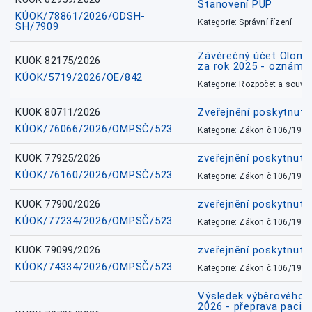
Stanovení PÚP
KÚOK/78861/2026/ODSH-
Kategorie: Správní řízení
SH/7909
Závěrečný účet Olomo
KUOK 82175/2026
za rok 2025 - oznámen
KÚOK/5719/2026/OE/842
Kategorie: Rozpočet a souvis
KUOK 80711/2026
Zveřejnění poskytnut
KÚOK/76066/2026/OMPSČ/523
Kategorie: Zákon č.106/1999
KUOK 77925/2026
zveřejnění poskytnuté
KÚOK/76160/2026/OMPSČ/523
Kategorie: Zákon č.106/1999
KUOK 77900/2026
zveřejnění poskytnuté
KÚOK/77234/2026/OMPSČ/523
Kategorie: Zákon č.106/1999
KUOK 79099/2026
zveřejnění poskytnuté
KÚOK/74334/2026/OMPSČ/523
Kategorie: Zákon č.106/1999
Výsledek výběrového ří
2026 - přeprava pacie