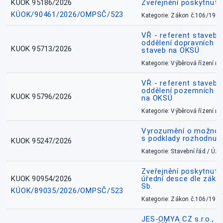
KUOK 95186/2026
Zveřejnění poskytnut
KÚOK/90461/2026/OMPSČ/523
Kategorie: Zákon č.106/1999
VŘ - referent stavebn
oddělení dopravních a
KUOK 95713/2026
staveb na OKSÚ
Kategorie: Výběrová řízení 
VŘ - referent stavebn
oddělení pozemních a
KUOK 95796/2026
na OKSÚ
Kategorie: Výběrová řízení 
Vyrozumění o možnos
s podklady rozhodnutí
KUOK 95247/2026
Kategorie: Stavební řád / Ú
Zveřejnění poskytnuté
KUOK 90954/2026
úřední desce dle záko
Sb.
KÚOK/89035/2026/OMPSČ/523
Kategorie: Zákon č.106/1999
JES-OMYA CZ s.r.o., 