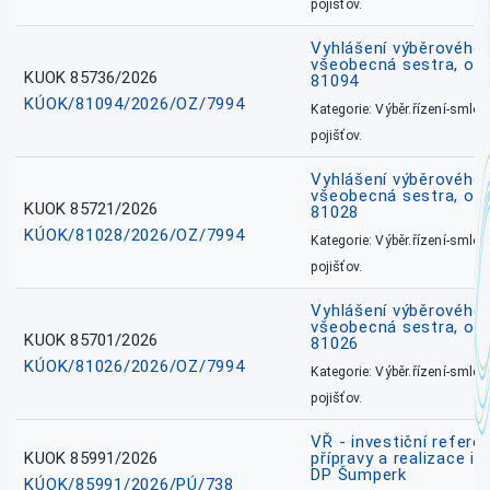
pojišťov.
Vyhlášení výběrového ř
všeobecná sestra, ok
KUOK 85736/2026
81094
KÚOK/81094/2026/OZ/7994
Kategorie: Výběr.řízení-smlou
pojišťov.
Vyhlášení výběrového ř
všeobecná sestra, okr
KUOK 85721/2026
81028
KÚOK/81028/2026/OZ/7994
Kategorie: Výběr.řízení-smlou
pojišťov.
Vyhlášení výběrového ř
všeobecná sestra, okr
KUOK 85701/2026
81026
KÚOK/81026/2026/OZ/7994
Kategorie: Výběr.řízení-smlou
pojišťov.
VŘ - investiční refere
KUOK 85991/2026
přípravy a realizace in
DP Šumperk
KÚOK/85991/2026/PÚ/738