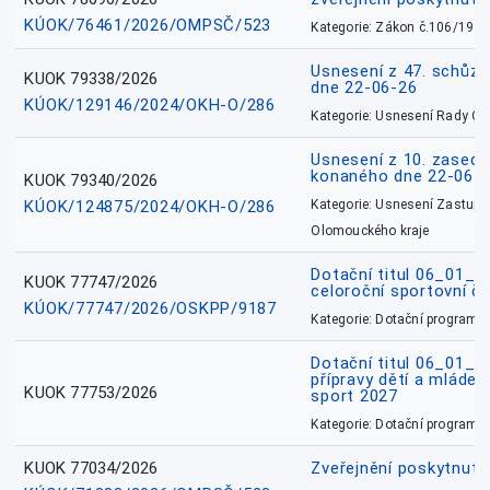
KÚOK/76461/2026/OMPSČ/523
Kategorie: Zákon č.106/1999
Usnesení z 47. schůz
KUOK 79338/2026
dne 22-06-26
KÚOK/129146/2024/OKH-O/286
Kategorie: Usnesení Rady O
Usnesení z 10. zasedá
konaného dne 22-06-
KUOK 79340/2026
KÚOK/124875/2024/OKH-O/286
Kategorie: Usnesení Zastupit
Olomouckého kraje
Dotační titul 06_01_
KUOK 77747/2026
celoroční sportovní č
KÚOK/77747/2026/OSKPP/9187
Kategorie: Dotační programy
Dotační titul 06_01_
přípravy dětí a mládež
KUOK 77753/2026
sport 2027
Kategorie: Dotační programy
KUOK 77034/2026
Zveřejnění poskytnut