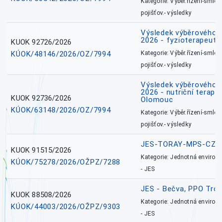
Kategorie: Výběr.řízení-smlou
pojišťov.- výsledky
Výsledek výběrového ří
2026 - fyzioterapeut,
KUOK 92726/2026
KÚOK/48146/2026/OZ/7994
Kategorie: Výběr.řízení-smlou
pojišťov.- výsledky
Výsledek výběrového ří
2026 - nutriční terape
KUOK 92736/2026
Olomouc
KÚOK/63148/2026/OZ/7994
Kategorie: Výběr.řízení-smlou
pojišťov.- výsledky
JES-TORAY-MPS-CZ
KUOK 91515/2026
Kategorie: Jednotná environ
KÚOK/75278/2026/OŽPZ/7288
- JES
JES - Bečva, PPO Tro
KUOK 88508/2026
Kategorie: Jednotná environ
KÚOK/44003/2026/OŽPZ/9303
- JES