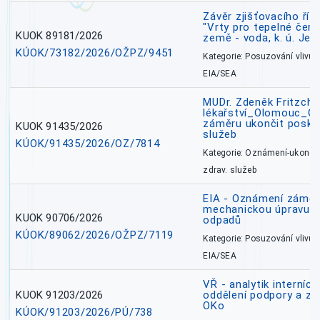
Závěr zjišťovacího ří
"Vrty pro tepelné čer
KUOK 89181/2026
země - voda, k. ú. Jes
KÚOK/73182/2026/OŽPZ/9451
Kategorie: Posuzování vlivů n
EIA/SEA
MUDr. Zdeněk Fritzch_
lékařství_Olomouc_O
záměru ukončit poskyt
KUOK 91435/2026
služeb
KÚOK/91435/2026/OZ/7814
Kategorie: Oznámení-ukončen
zdrav. služeb
EIA - Oznámení záměru
mechanickou úpravu a 
KUOK 90706/2026
odpadů
KÚOK/89062/2026/OŽPZ/7119
Kategorie: Posuzování vlivů n
EIA/SEA
VŘ - analytik interníc
KUOK 91203/2026
oddělení podpory a zp
OKo
KÚOK/91203/2026/PÚ/738