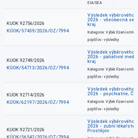
EIA/SEA
Výsledek výběrového ří
2026 - všeobecná ses
KUOK 92756/2026
kraj
KÚOK/57439/2026/OZ/7994
Kategorie: Výběr.řízení-smlou
pojišťov.- výsledky
Výsledek výběrového ří
2026 - paliativní medi
KUOK 92749/2026
kraj
KÚOK/54713/2026/OZ/7994
Kategorie: Výběr.řízení-smlou
pojišťov.- výsledky
Výsledek výběrového ří
2026 - psychiatrie, Č
KUOK 92714/2026
KÚOK/62197/2026/OZ/7994
Kategorie: Výběr.řízení-smlou
pojišťov.- výsledky
Výsledek výběrového ří
2026 - zubní lékařství,
KUOK 92721/2026
Prostějov
KÚOK/56542/2026/OZ/7994