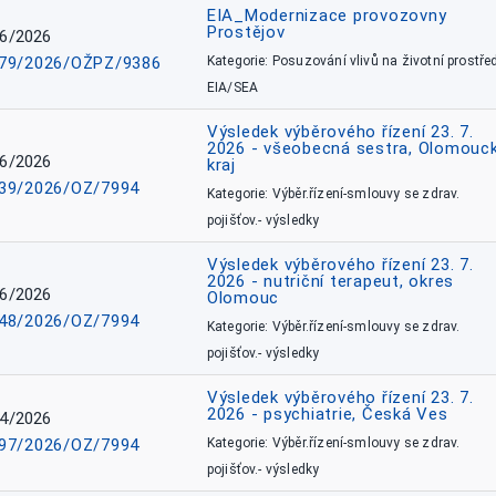
EIA_Modernizace provozovny
Prostějov
6/2026
79/2026/OŽPZ/9386
Kategorie: Posuzování vlivů na životní prostřed
EIA/SEA
Výsledek výběrového řízení 23. 7.
2026 - všeobecná sestra, Olomouc
6/2026
kraj
39/2026/OZ/7994
Kategorie: Výběr.řízení-smlouvy se zdrav.
pojišťov.- výsledky
Výsledek výběrového řízení 23. 7.
2026 - nutriční terapeut, okres
6/2026
Olomouc
48/2026/OZ/7994
Kategorie: Výběr.řízení-smlouvy se zdrav.
pojišťov.- výsledky
Výsledek výběrového řízení 23. 7.
2026 - psychiatrie, Česká Ves
4/2026
97/2026/OZ/7994
Kategorie: Výběr.řízení-smlouvy se zdrav.
pojišťov.- výsledky