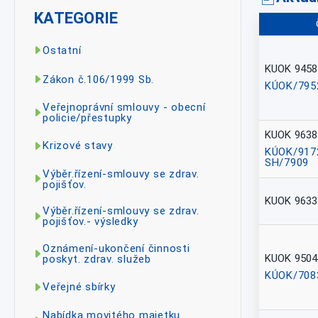
KATEGORIE
Ostatní
KUOK 9458
Zákon č.106/1999 Sb.
KÚOK/795
Veřejnoprávní smlouvy - obecní
policie/přestupky
KUOK 9638
Krizové stavy
KÚOK/917
SH/7909
Výběr.řízení-smlouvy se zdrav.
pojišťov.
KUOK 9633
Výběr.řízení-smlouvy se zdrav.
pojišťov.- výsledky
Oznámení-ukončení činnosti
KUOK 9504
poskyt. zdrav. služeb
KÚOK/708
Veřejné sbírky
Nabídka movitého majetku