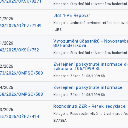
09/2025/OKSÚ/9271
Kategorie: Stavební řád / Územní rozhodování
JES "FVE Řepová"
1/2026
Kategorie: Jednotná environmentální stanovis
63/2026/OŽPZ/7149
- JES
Vyrozumění účastníků - Novostavb
1/2026
BD Fanderlíkova
42/2025/OKSÚ/752
Kategorie: Stavební řád / Územní rozhodování
Zveřejnění poskytnuté informace dl
2/2026
zákona č. 106/1999 Sb.
73/2026/OMPSČ/508
Kategorie: Zákon č.106/1999 Sb.
4/2026
Zveřejnění poskytnuté informace
68/2026/OMPSČ/508
Kategorie: Zákon č.106/1999 Sb.
Rozhodnutí ZZŘ - Retek, recyklace
3/2026
Kategorie: Posuzování vlivů na životní prostřed
65/2026/OŽPZ/414
EIA/SEA