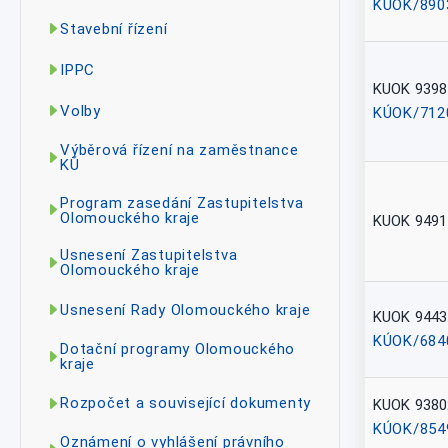
KÚOK/890
Stavební řízení
IPPC
KUOK 9398
Volby
KÚOK/712
Výběrová řízení na zaměstnance
KÚ
Program zasedání Zastupitelstva
Olomouckého kraje
KUOK 9491
Usnesení Zastupitelstva
Olomouckého kraje
Usnesení Rady Olomouckého kraje
KUOK 9443
KÚOK/684
Dotační programy Olomouckého
kraje
Rozpočet a související dokumenty
KUOK 9380
KÚOK/854
Oznámení o vyhlášení právního