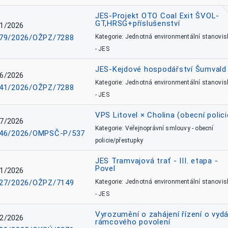
JES-Projekt OTO Coal Exit ŠVOL-
GT,HRSG+příslušenství
1/2026
79/2026/OŽPZ/7288
Kategorie: Jednotná environmentální stanovis
- JES
JES-Kejdové hospodářství Šumvald 
6/2026
Kategorie: Jednotná environmentální stanovis
41/2026/OŽPZ/7288
- JES
VPS Litovel × Cholina (obecní polici
7/2026
Kategorie: Veřejnoprávní smlouvy - obecní
46/2026/OMPSČ-P/537
policie/přestupky
JES Tramvajová trať - III. etapa -
Povel
1/2026
27/2026/OŽPZ/7149
Kategorie: Jednotná environmentální stanovis
- JES
Vyrozumění o zahájení řízení o vydá
2/2026
rámcového povolení