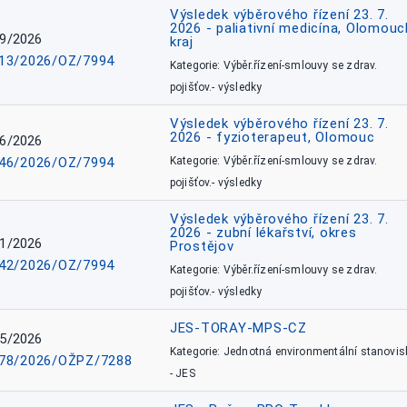
Výsledek výběrového řízení 23. 7.
2026 - paliativní medicína, Olomouc
9/2026
kraj
13/2026/OZ/7994
Kategorie: Výběr.řízení-smlouvy se zdrav.
pojišťov.- výsledky
Výsledek výběrového řízení 23. 7.
2026 - fyzioterapeut, Olomouc
6/2026
46/2026/OZ/7994
Kategorie: Výběr.řízení-smlouvy se zdrav.
pojišťov.- výsledky
Výsledek výběrového řízení 23. 7.
2026 - zubní lékařství, okres
1/2026
Prostějov
42/2026/OZ/7994
Kategorie: Výběr.řízení-smlouvy se zdrav.
pojišťov.- výsledky
JES-TORAY-MPS-CZ
5/2026
Kategorie: Jednotná environmentální stanovis
78/2026/OŽPZ/7288
- JES