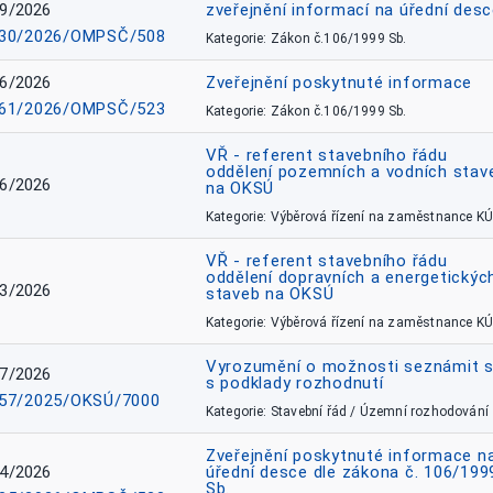
9/2026
zveřejnění informací na úřední des
30/2026/OMPSČ/508
Kategorie: Zákon č.106/1999 Sb.
6/2026
Zveřejnění poskytnuté informace
61/2026/OMPSČ/523
Kategorie: Zákon č.106/1999 Sb.
VŘ - referent stavebního řádu
oddělení pozemních a vodních stav
6/2026
na OKSÚ
Kategorie: Výběrová řízení na zaměstnance KÚ
VŘ - referent stavebního řádu
oddělení dopravních a energetickýc
3/2026
staveb na OKSÚ
Kategorie: Výběrová řízení na zaměstnance KÚ
Vyrozumění o možnosti seznámit 
7/2026
s podklady rozhodnutí
57/2025/OKSÚ/7000
Kategorie: Stavební řád / Územní rozhodování
Zveřejnění poskytnuté informace n
4/2026
úřední desce dle zákona č. 106/199
Sb.