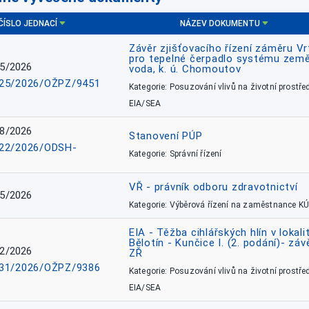
ČÍSLO JEDNACÍ
NÁZEV DOKUMENTU
Závěr zjišťovacího řízení záměru Vr
pro tepelné čerpadlo systému země
5/2026
voda, k. ú. Chomoutov
25/2026/OŽPZ/9451
Kategorie: Posuzování vlivů na životní prostřed
EIA/SEA
8/2026
Stanovení PÚP
22/2026/ODSH-
Kategorie: Správní řízení
VŘ - právník odboru zdravotnictví
5/2026
Kategorie: Výběrová řízení na zaměstnance KÚ
EIA - Těžba cihlářských hlín v lokali
Bělotín - Kunčice I. (2. podání)- záv
2/2026
ZŘ
31/2026/OŽPZ/9386
Kategorie: Posuzování vlivů na životní prostřed
EIA/SEA