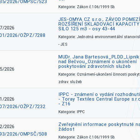
35/2026/OMPSČ/523
Kategorie: Zákon č.106/1999 Sb.
JES-OMYA CZ s.r.o., ZÁVOD POMEZÍ
ROZŠÍŘENÍ SKLADOVACÍ KAPACITY
7/2026
SILO 125 m3 - osy 43-44
01/2026/OŽPZ/7288
Kategorie: Jednotná environmentální stanovis
- JES
MUDr. Jana Bartesová_PLDD_Lipník
nad Bečvou_Oznámení o ukončení
poskytování zdravotních služeb
5/2026
Kategorie: Oznámení-ukončení činnosti poskyt
zdrav. služeb
IPPC - známení o vydání rozhodnutí
1/2026
- Toray Textiles Central Europe s.r.
- Z16
07/2026/OŽPZ/7232
Kategorie: IPPC
Zveřejnění informace poskytnuté n
2/2026
žádost
93/2026/OMPSČ/508
Kategorie: Zákon č.106/1999 Sb.