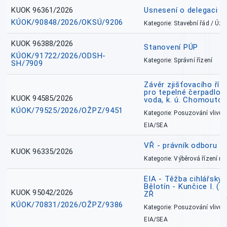
KUOK 96361/2026
Usnesení o delegaci
KÚOK/90848/2026/OKSÚ/9206
Kategorie: Stavební řád / Ú
KUOK 96388/2026
Stanovení PÚP
KÚOK/91722/2026/ODSH-
Kategorie: Správní řízení
SH/7909
Závěr zjišťovacího říz
pro tepelné čerpadlo
KUOK 94585/2026
voda, k. ú. Chomoutov
KÚOK/79525/2026/OŽPZ/9451
Kategorie: Posuzování vlivů n
EIA/SEA
VŘ - právník odboru zd
KUOK 96335/2026
Kategorie: Výběrová řízení 
EIA - Těžba cihlářských
Bělotín - Kunčice I. (2
KUOK 95042/2026
ZŘ
KÚOK/70831/2026/OŽPZ/9386
Kategorie: Posuzování vlivů n
EIA/SEA