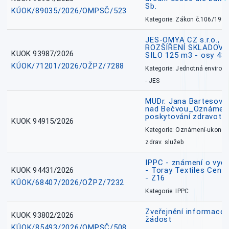
Sb.
KÚOK/89035/2026/OMPSČ/523
Kategorie: Zákon č.106/1999
JES-OMYA CZ s.r.o., 
ROZŠÍŘENÍ SKLADOVA
KUOK 93987/2026
SILO 125 m3 - osy 43
KÚOK/71201/2026/OŽPZ/7288
Kategorie: Jednotná environ
- JES
MUDr. Jana Bartesová
nad Bečvou_Oznámení
poskytování zdravotní
KUOK 94915/2026
Kategorie: Oznámení-ukončen
zdrav. služeb
IPPC - známení o vydá
KUOK 94431/2026
- Toray Textiles Centra
- Z16
KÚOK/68407/2026/OŽPZ/7232
Kategorie: IPPC
Zveřejnění informace 
KUOK 93802/2026
žádost
KÚOK/85493/2026/OMPSČ/508