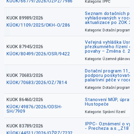
KÚOK/66779/2026/OŽPZ/7986
Kategorie: IPPC
Seznam dotačních pr
KUOK 89989/2026
vyhlašovaných v roce 
aktualizace po ZOK 22
KÚOK/1109/2025/OKH-O/286
Kategorie: Dotační programy
Veřejná vyhláška Usne
KUOK 87945/2026
přezkumného řízení o
povahy – Změna č. 2 
KÚOK/80499/2026/OSR/9422
Kategorie: Územně plánovac
Dotační program 11_
KUOK 70683/2026
podporu poskytovatel
paliativní péče v roce
KÚOK/70683/2026/OZ/7814
Kategorie: Dotační programy
KUOK 86460/2026
Stanovení MÚP, úprav
Hustopeče
KÚOK/49876/2026/ODSH-
SH/7909
Kategorie: Správní řízení
IPPC- Oznámení o vyd
KUOK 83789/2026
- Precheza a.s._Z18
KÚOK/44511/2026/OŽPZ/7232