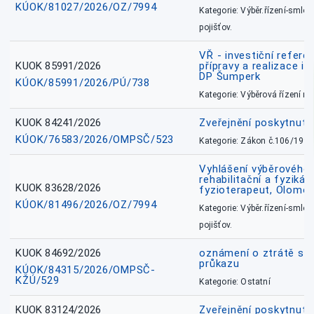
KÚOK/81027/2026/OZ/7994
Kategorie: Výběr.řízení-smlou
pojišťov.
VŘ - investiční refere
KUOK 85991/2026
přípravy a realizace in
DP Šumperk
KÚOK/85991/2026/PÚ/738
Kategorie: Výběrová řízení 
KUOK 84241/2026
Zveřejnění poskytnut
KÚOK/76583/2026/OMPSČ/523
Kategorie: Zákon č.106/1999
Vyhlášení výběrového ř
rehabilitační a fyzikál
KUOK 83628/2026
fyzioterapeut, Olomo
KÚOK/81496/2026/OZ/7994
Kategorie: Výběr.řízení-smlou
pojišťov.
KUOK 84692/2026
oznámení o ztrátě sl
průkazu
KÚOK/84315/2026/OMPSČ-
KŽÚ/529
Kategorie: Ostatní
KUOK 83124/2026
Zveřejnění poskytnut