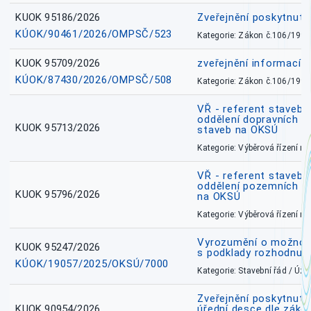
KUOK 95186/2026
Zveřejnění poskytnut
KÚOK/90461/2026/OMPSČ/523
Kategorie: Zákon č.106/1999
KUOK 95709/2026
zveřejnění informací 
KÚOK/87430/2026/OMPSČ/508
Kategorie: Zákon č.106/1999
VŘ - referent stavebn
oddělení dopravních a
KUOK 95713/2026
staveb na OKSÚ
Kategorie: Výběrová řízení 
VŘ - referent stavebn
oddělení pozemních a
KUOK 95796/2026
na OKSÚ
Kategorie: Výběrová řízení 
Vyrozumění o možnos
KUOK 95247/2026
s podklady rozhodnutí
KÚOK/19057/2025/OKSÚ/7000
Kategorie: Stavební řád / Ú
Zveřejnění poskytnuté
KUOK 90954/2026
úřední desce dle záko