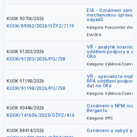
EIA - Oznámení záměru
mechanickou úpravu a 
KUOK 90706/2026
odpadů
KÚOK/89062/2026/OŽPZ/7119
Kategorie: Posuzování vlivů n
EIA/SEA
VŘ - analytik interníc
KUOK 91203/2026
oddělení podpory a zp
OKo
KÚOK/91203/2026/PÚ/738
Kategorie: Výběrová řízení 
VŘ - specialista impl
KUOK 91198/2026
RPA oddělení podpory 
dat na OKo
KÚOK/91198/2026/PÚ/738
Kategorie: Výběrová řízení 
Oznámení o NPM rozh
KUOK 90446/2026
Bergasto
KÚOK/141606/2025/OŽPZ/414
Kategorie: IPPC
KUOK 88414/2026
Oznámení o nabytí prá