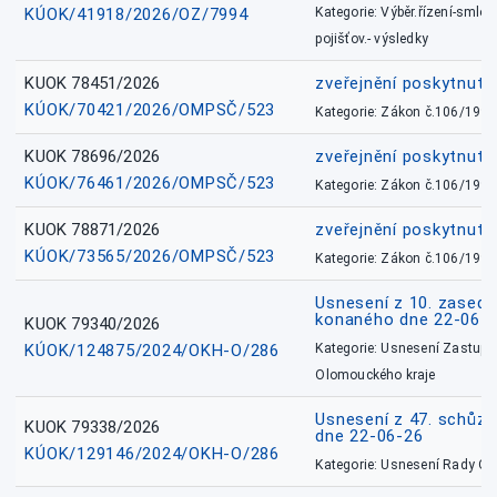
KÚOK/41918/2026/OZ/7994
Kategorie: Výběr.řízení-smlou
pojišťov.- výsledky
KUOK 78451/2026
zveřejnění poskytnuté
KÚOK/70421/2026/OMPSČ/523
Kategorie: Zákon č.106/1999
KUOK 78696/2026
zveřejnění poskytnuté
KÚOK/76461/2026/OMPSČ/523
Kategorie: Zákon č.106/1999
KUOK 78871/2026
zveřejnění poskytnuté
KÚOK/73565/2026/OMPSČ/523
Kategorie: Zákon č.106/1999
Usnesení z 10. zasedá
konaného dne 22-06-
KUOK 79340/2026
KÚOK/124875/2024/OKH-O/286
Kategorie: Usnesení Zastupit
Olomouckého kraje
Usnesení z 47. schůz
KUOK 79338/2026
dne 22-06-26
KÚOK/129146/2024/OKH-O/286
Kategorie: Usnesení Rady O