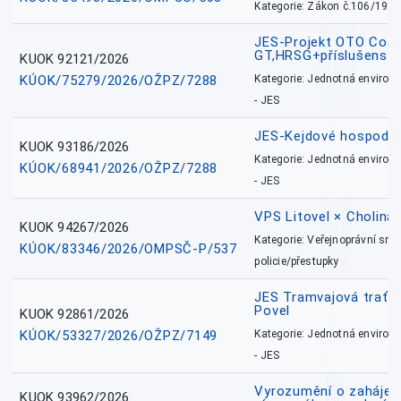
Kategorie: Zákon č.106/1999
JES-Projekt OTO Coal
GT,HRSG+příslušenstv
KUOK 92121/2026
KÚOK/75279/2026/OŽPZ/7288
Kategorie: Jednotná environ
- JES
JES-Kejdové hospodářs
KUOK 93186/2026
Kategorie: Jednotná environ
KÚOK/68941/2026/OŽPZ/7288
- JES
VPS Litovel × Cholina 
KUOK 94267/2026
Kategorie: Veřejnoprávní sml
KÚOK/83346/2026/OMPSČ-P/537
policie/přestupky
JES Tramvajová trať - I
Povel
KUOK 92861/2026
KÚOK/53327/2026/OŽPZ/7149
Kategorie: Jednotná environ
- JES
Vyrozumění o zahájení 
KUOK 93962/2026