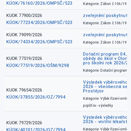
KÚOK/76160/2026/OMPSČ/523
Kategorie: Zákon č.106/1999
KUOK 77900/2026
zveřejnění poskytnuté
KÚOK/77234/2026/OMPSČ/523
Kategorie: Zákon č.106/1999
KUOK 79099/2026
zveřejnění poskytnuté
KÚOK/74334/2026/OMPSČ/523
Kategorie: Zákon č.106/1999
Dotační program 04_0
KUOK 77519/2026
obědy do škol v Olomo
pro školní rok 2026/2
KÚOK/77519/2026/OŠM/9298
Kategorie: Dotační programy
Výsledek výběrového ří
2026 - všeobecná sest
KUOK 79654/2026
Prostějov
KÚOK/37855/2026/OZ/7994
Kategorie: Výběr.řízení-smlou
pojišťov.- výsledky
Výsledek výběrového ří
2026 - vnitřní lékařstv
KUOK 79729/2026
KÚOK/40101/2026/OZ/7994
Kategorie: Výběr.řízení-smlou