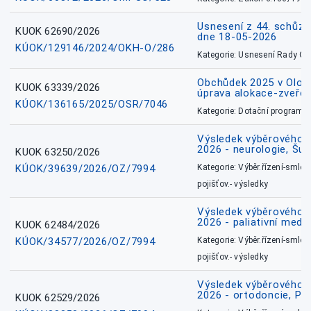
Usnesení z 44. schůz
KUOK 62690/2026
dne 18-05-2026
KÚOK/129146/2024/OKH-O/286
Kategorie: Usnesení Rady O
Obchůdek 2025 v Olom
KUOK 63339/2026
úprava alokace-zveřej
KÚOK/136165/2025/OSR/7046
Kategorie: Dotační programy
Výsledek výběrového ří
2026 - neurologie, Šu
KUOK 63250/2026
KÚOK/39639/2026/OZ/7994
Kategorie: Výběr.řízení-smlou
pojišťov.- výsledky
Výsledek výběrového ří
2026 - paliativní medic
KUOK 62484/2026
KÚOK/34577/2026/OZ/7994
Kategorie: Výběr.řízení-smlou
pojišťov.- výsledky
Výsledek výběrového ří
2026 - ortodoncie, Př
KUOK 62529/2026