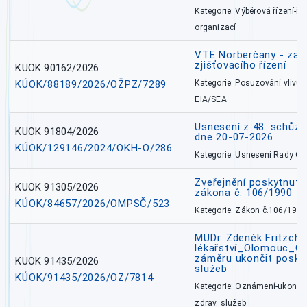
Kategorie: Výběrová řízení-ře
organizací
VTE Norberčany - zahá
zjišťovacího řízení
KUOK 90162/2026
KÚOK/88189/2026/OŽPZ/7289
Kategorie: Posuzování vlivů n
EIA/SEA
Usnesení z 48. schůz
KUOK 91804/2026
dne 20-07-2026
KÚOK/129146/2024/OKH-O/286
Kategorie: Usnesení Rady O
Zveřejnění poskytnutí
KUOK 91305/2026
zákona č. 106/1990
KÚOK/84657/2026/OMPSČ/523
Kategorie: Zákon č.106/1999
MUDr. Zdeněk Fritzch_
lékařství_Olomouc_O
záměru ukončit poskyt
KUOK 91435/2026
služeb
KÚOK/91435/2026/OZ/7814
Kategorie: Oznámení-ukončen
zdrav. služeb