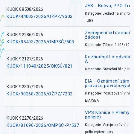
JES - Bečva, PPO Tro
KUOK 88508/2026
Kategorie: Jednotná environ
KÚOK/44003/2026/OŽPZ/9303
- JES
Zveřejnění informací 
KUOK 92286/2026
žádost
KÚOK/85493/2026/OMPSČ/508
Kategorie: Zákon č.106/1999
Rozhodnutí o odvolán
KUOK 92127/2026
A
KÚOK/111040/2025/OKSÚ/821
Kategorie: Stavební řád / Ú
EIA - Oznámení záměru
provozu povrchových 
KUOK 92307/2026
KÚOK/90268/2026/OŽPZ/7232
Kategorie: Posuzování vlivů n
EIA/SEA
VPS Konice × Přemysl
policie)
KUOK 92270/2026
KÚOK/81696/2026/OMPSČ-P/537
Kategorie: Veřejnoprávní sml
policie/přestupky