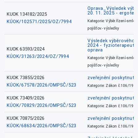
Oprava_Výsledek výbě
20. 11. 2025 - ergote
KUOK 134182/2025
KÚOK/102571/2025/OZ/7994
Kategorie: Výběr.řízení-smlou
pojišťov.- výsledky
Výsledek výběrového ří
2024 - fyzioterapeut, 
KUOK 63593/2024
oprava
KÚOK/31263/2024/OZ/7994
Kategorie: Výběr.řízení-smlou
pojišťov.- výsledky
KUOK 73855/2026
zveřejnění poskytnuté
KÚOK/67578/2026/OMPSČ/523
Kategorie: Zákon č.106/1999
KUOK 73409/2026
zveřejnění poskytnuté
KÚOK/70829/2026/OMPSČ/523
Kategorie: Zákon č.106/1999
KUOK 70875/2026
zveřejnění poskytnuté
KÚOK/68634/2026/OMPSČ/523
Kategorie: Zákon č.106/1999