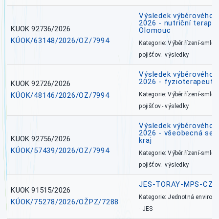
Výsledek výběrového ří
2026 - nutriční terape
KUOK 92736/2026
Olomouc
KÚOK/63148/2026/OZ/7994
Kategorie: Výběr.řízení-smlou
pojišťov.- výsledky
Výsledek výběrového ří
2026 - fyzioterapeut,
KUOK 92726/2026
KÚOK/48146/2026/OZ/7994
Kategorie: Výběr.řízení-smlou
pojišťov.- výsledky
Výsledek výběrového ří
2026 - všeobecná ses
KUOK 92756/2026
kraj
KÚOK/57439/2026/OZ/7994
Kategorie: Výběr.řízení-smlou
pojišťov.- výsledky
JES-TORAY-MPS-CZ
KUOK 91515/2026
Kategorie: Jednotná environ
KÚOK/75278/2026/OŽPZ/7288
- JES