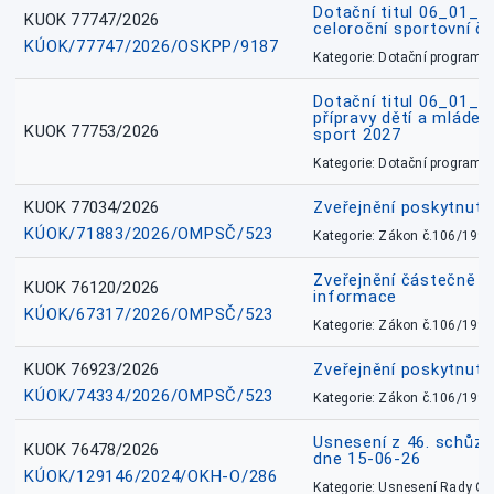
Dotační titul 06_01_
KUOK 77747/2026
celoroční sportovní č
KÚOK/77747/2026/OSKPP/9187
Kategorie: Dotační programy
Dotační titul 06_01_
přípravy dětí a mládež
KUOK 77753/2026
sport 2027
Kategorie: Dotační programy
KUOK 77034/2026
Zveřejnění poskytnut
KÚOK/71883/2026/OMPSČ/523
Kategorie: Zákon č.106/1999
Zveřejnění částečně 
KUOK 76120/2026
informace
KÚOK/67317/2026/OMPSČ/523
Kategorie: Zákon č.106/1999
KUOK 76923/2026
Zveřejnění poskytnuté
KÚOK/74334/2026/OMPSČ/523
Kategorie: Zákon č.106/1999
Usnesení z 46. schůz
KUOK 76478/2026
dne 15-06-26
KÚOK/129146/2024/OKH-O/286
Kategorie: Usnesení Rady O