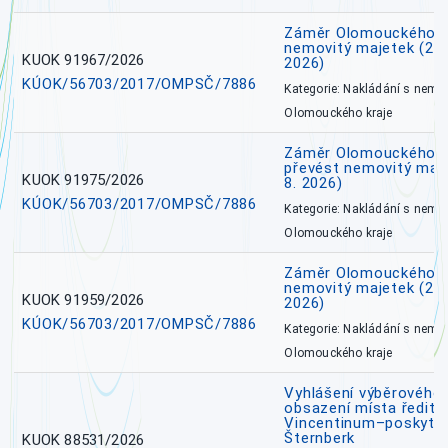
Záměr Olomouckého k
nemovitý majetek (27. 7
KUOK 91967/2026
2026)
KÚOK/56703/2017/OMPSČ/7886
Kategorie: Nakládání s nem
Olomouckého kraje
Záměr Olomouckého kr
převést nemovitý majet
KUOK 91975/2026
8. 2026)
KÚOK/56703/2017/OMPSČ/7886
Kategorie: Nakládání s nem
Olomouckého kraje
Záměr Olomouckého k
nemovitý majetek (27. 7
KUOK 91959/2026
2026)
KÚOK/56703/2017/OMPSČ/7886
Kategorie: Nakládání s nem
Olomouckého kraje
Vyhlášení výběrového 
obsazení místa ředite
Vincentinum–poskytova
Šternberk
KUOK 88531/2026