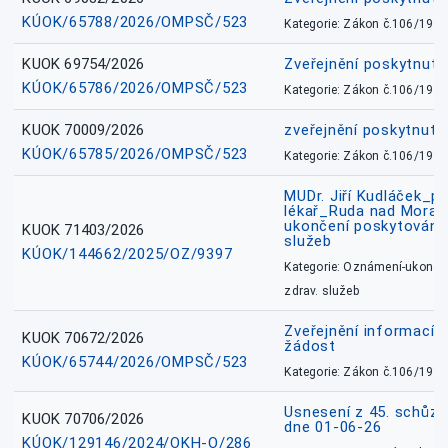
KÚOK/65788/2026/OMPSČ/523
Kategorie: Zákon č.106/1999
KUOK 69754/2026
Zveřejnění poskytnut
KÚOK/65786/2026/OMPSČ/523
Kategorie: Zákon č.106/1999
KUOK 70009/2026
zveřejnění poskytnuté
KÚOK/65785/2026/OMPSČ/523
Kategorie: Zákon č.106/1999
MUDr. Jiří Kudláček_pr
lékař_Ruda nad Mora
ukončení poskytování 
KUOK 71403/2026
služeb
KÚOK/144662/2025/OZ/9397
Kategorie: Oznámení-ukončen
zdrav. služeb
Zveřejnění informací 
KUOK 70672/2026
žádost
KÚOK/65744/2026/OMPSČ/523
Kategorie: Zákon č.106/1999
Usnesení z 45. schůz
KUOK 70706/2026
dne 01-06-26
KÚOK/129146/2024/OKH-O/286