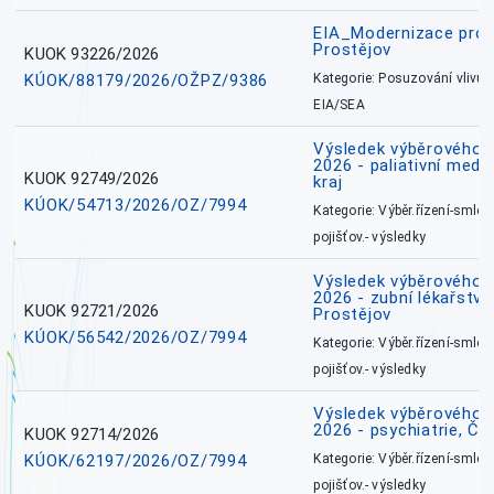
EIA_Modernizace pro
Prostějov
KUOK 93226/2026
KÚOK/88179/2026/OŽPZ/9386
Kategorie: Posuzování vlivů n
EIA/SEA
Výsledek výběrového ří
2026 - paliativní medi
KUOK 92749/2026
kraj
KÚOK/54713/2026/OZ/7994
Kategorie: Výběr.řízení-smlou
pojišťov.- výsledky
Výsledek výběrového ří
2026 - zubní lékařství,
KUOK 92721/2026
Prostějov
KÚOK/56542/2026/OZ/7994
Kategorie: Výběr.řízení-smlou
pojišťov.- výsledky
Výsledek výběrového ří
2026 - psychiatrie, Č
KUOK 92714/2026
KÚOK/62197/2026/OZ/7994
Kategorie: Výběr.řízení-smlou
pojišťov.- výsledky