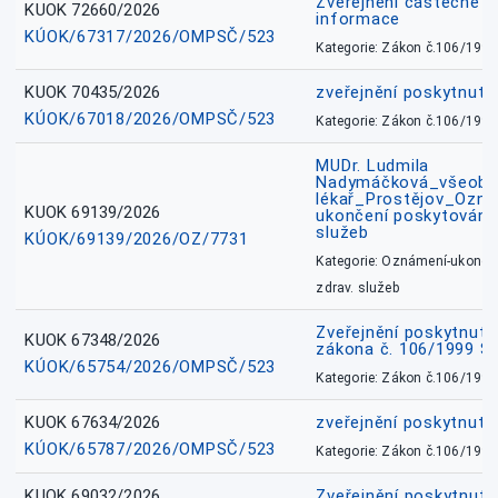
Zveřejnění částečně 
KUOK 72660/2026
informace
KÚOK/67317/2026/OMPSČ/523
Kategorie: Zákon č.106/1999
KUOK 70435/2026
zveřejnění poskytnuté
KÚOK/67018/2026/OMPSČ/523
Kategorie: Zákon č.106/1999
MUDr. Ludmila
Nadymáčková_všeobec
lékař_Prostějov_Ozná
KUOK 69139/2026
ukončení poskytování 
služeb
KÚOK/69139/2026/OZ/7731
Kategorie: Oznámení-ukončen
zdrav. služeb
Zveřejnění poskytnuté
KUOK 67348/2026
zákona č. 106/1999 Sb
KÚOK/65754/2026/OMPSČ/523
Kategorie: Zákon č.106/1999
KUOK 67634/2026
zveřejnění poskytnuté
KÚOK/65787/2026/OMPSČ/523
Kategorie: Zákon č.106/1999
KUOK 69032/2026
Zveřejnění poskytnut