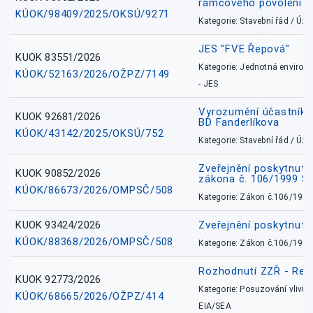
rámcového povolení
KÚOK/98409/2025/OKSÚ/9271
Kategorie: Stavební řád / Ú
JES "FVE Řepová"
KUOK 83551/2026
Kategorie: Jednotná environ
KÚOK/52163/2026/OŽPZ/7149
- JES
Vyrozumění účastníků
KUOK 92681/2026
BD Fanderlíkova
KÚOK/43142/2025/OKSÚ/752
Kategorie: Stavební řád / Ú
Zveřejnění poskytnuté
KUOK 90852/2026
zákona č. 106/1999 Sb
KÚOK/86673/2026/OMPSČ/508
Kategorie: Zákon č.106/1999
KUOK 93424/2026
Zveřejnění poskytnut
KÚOK/88368/2026/OMPSČ/508
Kategorie: Zákon č.106/1999
Rozhodnutí ZZŘ - Rete
KUOK 92773/2026
Kategorie: Posuzování vlivů n
KÚOK/68665/2026/OŽPZ/414
EIA/SEA