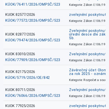
KÚOK/76411/2026/OMPSČ/523
Kategorie: Zákon č.106/1999
KUOK 82577/2026
zveřejnění poskytnuté
KÚOK/77572/2026/OMPSČ/523
Kategorie: Zákon č.106/1999
Zveřejnění poskytnuté
KUOK 82877/2026
úřední desce dle záko
Sb.
KÚOK/79474/2026/OMPSČ/523
Kategorie: Zákon č.106/1999
KUOK 83010/2026
Zveřejnění poskytnut
KÚOK/77909/2026/OMPSČ/523
Kategorie: Zákon č.106/1999
Závěrečný účet Olomo
KUOK 82175/2026
za rok 2025 - oznámen
KÚOK/5719/2026/OE/842
Kategorie: Rozpočet a souvis
KUOK 80711/2026
Zveřejnění poskytnut
KÚOK/76066/2026/OMPSČ/523
Kategorie: Zákon č.106/1999
KUOK 77925/2026
zveřejnění poskytnuté