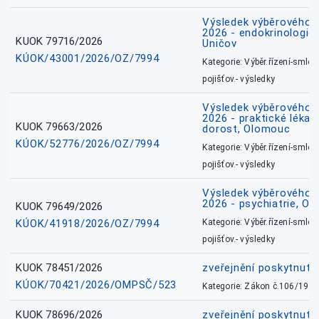
Výsledek výběrového ří
2026 - endokrinologie 
KUOK 79716/2026
Uničov
KÚOK/43001/2026/OZ/7994
Kategorie: Výběr.řízení-smlou
pojišťov.- výsledky
Výsledek výběrového ří
2026 - praktické lékařs
KUOK 79663/2026
dorost, Olomouc
KÚOK/52776/2026/OZ/7994
Kategorie: Výběr.řízení-smlou
pojišťov.- výsledky
Výsledek výběrového ří
2026 - psychiatrie, O
KUOK 79649/2026
KÚOK/41918/2026/OZ/7994
Kategorie: Výběr.řízení-smlou
pojišťov.- výsledky
KUOK 78451/2026
zveřejnění poskytnuté
KÚOK/70421/2026/OMPSČ/523
Kategorie: Zákon č.106/1999
KUOK 78696/2026
zveřejnění poskytnuté