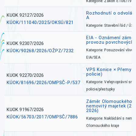
Kategorie: Zákon č.106/1999
Rozhodnutí o odvolán
KUOK 92127/2026
A
KÚOK/111040/2025/OKSÚ/821
Kategorie: Stavební řád / Ú
EIA - Oznámení záměru
provozu povrchových 
KUOK 92307/2026
KÚOK/90268/2026/OŽPZ/7232
Kategorie: Posuzování vlivů n
EIA/SEA
VPS Konice × Přemysl
policie)
KUOK 92270/2026
KÚOK/81696/2026/OMPSČ-P/537
Kategorie: Veřejnoprávní sml
policie/přestupky
Záměr Olomouckého k
nemovitý majetek (27. 7
KUOK 91967/2026
2026)
KÚOK/56703/2017/OMPSČ/7886
Kategorie: Nakládání s nem
Olomouckého kraje