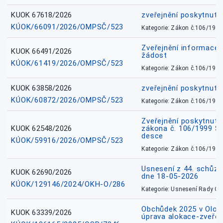
KUOK 67618/2026
zveřejnění poskytnuté
KÚOK/66091/2026/OMPSČ/523
Kategorie: Zákon č.106/1999
Zveřejnění informace 
KUOK 66491/2026
žádost
KÚOK/61419/2026/OMPSČ/523
Kategorie: Zákon č.106/1999
KUOK 63858/2026
zveřejnění poskytnuté
KÚOK/60872/2026/OMPSČ/523
Kategorie: Zákon č.106/1999
Zveřejnění poskytnuté
KUOK 62548/2026
zákona č. 106/1999 Sb.
desce
KÚOK/59916/2026/OMPSČ/523
Kategorie: Zákon č.106/1999
Usnesení z 44. schůz
KUOK 62690/2026
dne 18-05-2026
KÚOK/129146/2024/OKH-O/286
Kategorie: Usnesení Rady O
Obchůdek 2025 v Olom
KUOK 63339/2026
úprava alokace-zveřej