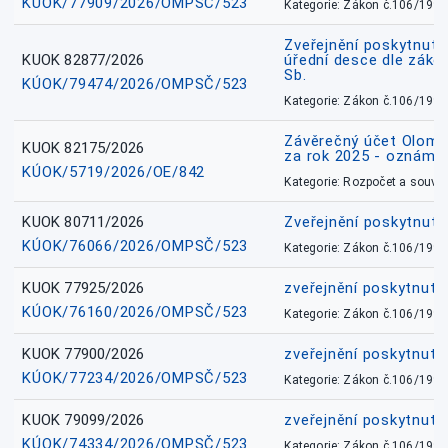
KÚOK/77909/2026/OMPSČ/523
Kategorie: Zákon č.106/1999
Zveřejnění poskytnuté
KUOK 82877/2026
úřední desce dle záko
Sb.
KÚOK/79474/2026/OMPSČ/523
Kategorie: Zákon č.106/1999
Závěrečný účet Olomo
KUOK 82175/2026
za rok 2025 - oznámen
KÚOK/5719/2026/OE/842
Kategorie: Rozpočet a souvis
KUOK 80711/2026
Zveřejnění poskytnut
KÚOK/76066/2026/OMPSČ/523
Kategorie: Zákon č.106/1999
KUOK 77925/2026
zveřejnění poskytnuté
KÚOK/76160/2026/OMPSČ/523
Kategorie: Zákon č.106/1999
KUOK 77900/2026
zveřejnění poskytnuté
KÚOK/77234/2026/OMPSČ/523
Kategorie: Zákon č.106/1999
KUOK 79099/2026
zveřejnění poskytnuté
KÚOK/74334/2026/OMPSČ/523
Kategorie: Zákon č.106/1999