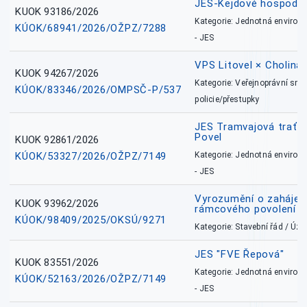
JES-Kejdové hospodářs
KUOK 93186/2026
Kategorie: Jednotná environ
KÚOK/68941/2026/OŽPZ/7288
- JES
VPS Litovel × Cholina 
KUOK 94267/2026
Kategorie: Veřejnoprávní sml
KÚOK/83346/2026/OMPSČ-P/537
policie/přestupky
JES Tramvajová trať - I
Povel
KUOK 92861/2026
KÚOK/53327/2026/OŽPZ/7149
Kategorie: Jednotná environ
- JES
Vyrozumění o zahájení 
KUOK 93962/2026
rámcového povolení
KÚOK/98409/2025/OKSÚ/9271
Kategorie: Stavební řád / Ú
JES "FVE Řepová"
KUOK 83551/2026
Kategorie: Jednotná environ
KÚOK/52163/2026/OŽPZ/7149
- JES