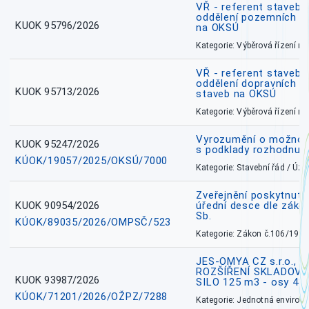
VŘ - referent stavebn
oddělení pozemních a
KUOK 95796/2026
na OKSÚ
Kategorie: Výběrová řízení 
VŘ - referent stavebn
oddělení dopravních a
KUOK 95713/2026
staveb na OKSÚ
Kategorie: Výběrová řízení 
Vyrozumění o možnos
KUOK 95247/2026
s podklady rozhodnutí
KÚOK/19057/2025/OKSÚ/7000
Kategorie: Stavební řád / Ú
Zveřejnění poskytnuté
KUOK 90954/2026
úřední desce dle záko
Sb.
KÚOK/89035/2026/OMPSČ/523
Kategorie: Zákon č.106/1999
JES-OMYA CZ s.r.o., 
ROZŠÍŘENÍ SKLADOVA
KUOK 93987/2026
SILO 125 m3 - osy 43
KÚOK/71201/2026/OŽPZ/7288
Kategorie: Jednotná environ