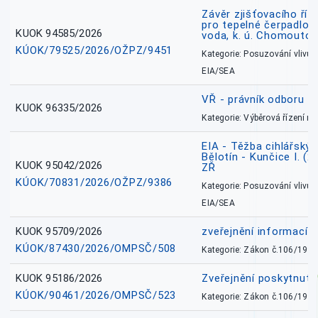
Závěr zjišťovacího říz
pro tepelné čerpadlo
KUOK 94585/2026
voda, k. ú. Chomoutov
KÚOK/79525/2026/OŽPZ/9451
Kategorie: Posuzování vlivů n
EIA/SEA
VŘ - právník odboru zd
KUOK 96335/2026
Kategorie: Výběrová řízení 
EIA - Těžba cihlářských
Bělotín - Kunčice I. (2
KUOK 95042/2026
ZŘ
KÚOK/70831/2026/OŽPZ/9386
Kategorie: Posuzování vlivů n
EIA/SEA
KUOK 95709/2026
zveřejnění informací 
KÚOK/87430/2026/OMPSČ/508
Kategorie: Zákon č.106/1999
KUOK 95186/2026
Zveřejnění poskytnut
KÚOK/90461/2026/OMPSČ/523
Kategorie: Zákon č.106/1999