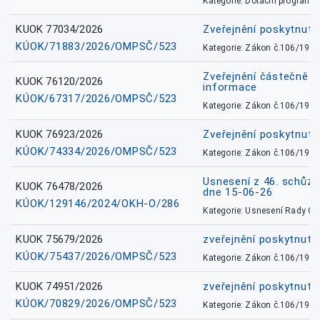
Kategorie: Dotační programy
KUOK 77034/2026
Zveřejnění poskytnut
KÚOK/71883/2026/OMPSČ/523
Kategorie: Zákon č.106/1999
Zveřejnění částečně 
KUOK 76120/2026
informace
KÚOK/67317/2026/OMPSČ/523
Kategorie: Zákon č.106/1999
KUOK 76923/2026
Zveřejnění poskytnuté
KÚOK/74334/2026/OMPSČ/523
Kategorie: Zákon č.106/1999
Usnesení z 46. schůz
KUOK 76478/2026
dne 15-06-26
KÚOK/129146/2024/OKH-O/286
Kategorie: Usnesení Rady O
KUOK 75679/2026
zveřejnění poskytnuté
KÚOK/75437/2026/OMPSČ/523
Kategorie: Zákon č.106/1999
KUOK 74951/2026
zveřejnění poskytnuté
KÚOK/70829/2026/OMPSČ/523
Kategorie: Zákon č.106/1999