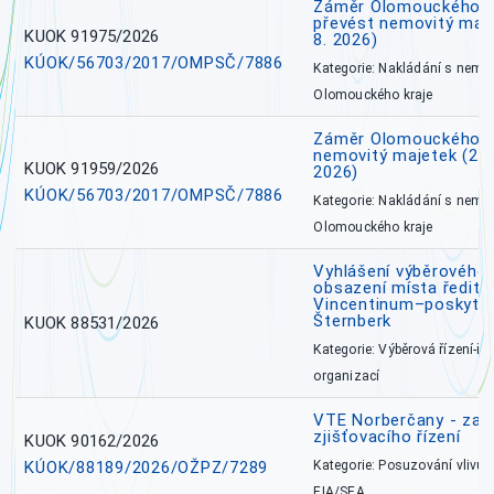
Záměr Olomouckého kr
převést nemovitý majet
KUOK 91975/2026
8. 2026)
KÚOK/56703/2017/OMPSČ/7886
Kategorie: Nakládání s nem
Olomouckého kraje
Záměr Olomouckého k
nemovitý majetek (27. 7
KUOK 91959/2026
2026)
KÚOK/56703/2017/OMPSČ/7886
Kategorie: Nakládání s nem
Olomouckého kraje
Vyhlášení výběrového 
obsazení místa ředite
Vincentinum–poskytova
Šternberk
KUOK 88531/2026
Kategorie: Výběrová řízení-ře
organizací
VTE Norberčany - zahá
zjišťovacího řízení
KUOK 90162/2026
KÚOK/88189/2026/OŽPZ/7289
Kategorie: Posuzování vlivů n
EIA/SEA