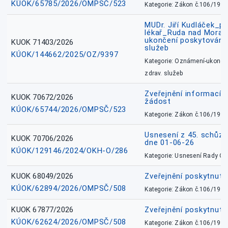
KÚOK/65785/2026/OMPSČ/523
Kategorie: Zákon č.106/1999
MUDr. Jiří Kudláček_pr
lékař_Ruda nad Mora
ukončení poskytování 
KUOK 71403/2026
služeb
KÚOK/144662/2025/OZ/9397
Kategorie: Oznámení-ukončen
zdrav. služeb
Zveřejnění informací 
KUOK 70672/2026
žádost
KÚOK/65744/2026/OMPSČ/523
Kategorie: Zákon č.106/1999
Usnesení z 45. schůz
KUOK 70706/2026
dne 01-06-26
KÚOK/129146/2024/OKH-O/286
Kategorie: Usnesení Rady O
KUOK 68049/2026
Zveřejnění poskytnutý
KÚOK/62894/2026/OMPSČ/508
Kategorie: Zákon č.106/1999
KUOK 67877/2026
Zveřejnění poskytnut
KÚOK/62624/2026/OMPSČ/508
Kategorie: Zákon č.106/1999