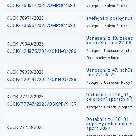
KÚOK/76461/2026/OMPSČ/523
Kategorie: Zákon č.106/1999
KUOK 78871/2026
zveřejnění poskytnuté
KÚOK/73565/2026/OMPSČ/523
Kategorie: Zákon č.106/1999
Usnesení z 10. zasedá
konaného dne 22-06-
KUOK 79340/2026
KÚOK/124875/2024/OKH-O/286
Kategorie: Usnesení Zastupit
Olomouckého kraje
Usnesení z 47. schůz
KUOK 79338/2026
dne 22-06-26
KÚOK/129146/2024/OKH-O/286
Kategorie: Usnesení Rady O
Dotační titul 06_01_
KUOK 77747/2026
celoroční sportovní č
KÚOK/77747/2026/OSKPP/9187
Kategorie: Dotační programy
Dotační titul 06_01_
přípravy dětí a mládež
KUOK 77753/2026
sport 2027