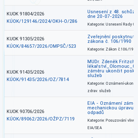
Usnesení z 48. schůz
KUOK 91804/2026
dne 20-07-2026
KÚOK/129146/2024/OKH-O/286
Kategorie: Usnesení Rady O
Zveřejnění poskytnutí
KUOK 91305/2026
zákona č. 106/1990
KÚOK/84657/2026/OMPSČ/523
Kategorie: Zákon č.106/1999
MUDr. Zdeněk Fritzch_
lékařství_Olomouc_O
záměru ukončit poskyt
KUOK 91435/2026
služeb
KÚOK/91435/2026/OZ/7814
Kategorie: Oznámení-ukončen
zdrav. služeb
EIA - Oznámení záměru
mechanickou úpravu a 
KUOK 90706/2026
odpadů
KÚOK/89062/2026/OŽPZ/7119
Kategorie: Posuzování vlivů n
EIA/SEA