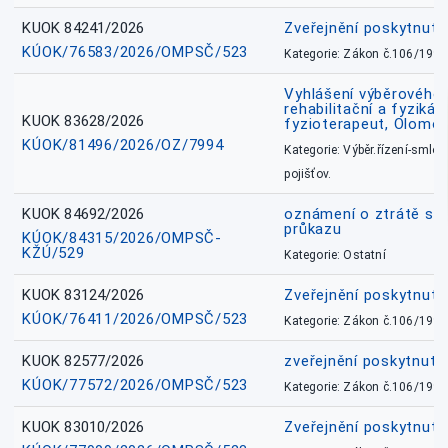
KUOK 84241/2026
Zveřejnění poskytnut
KÚOK/76583/2026/OMPSČ/523
Kategorie: Zákon č.106/1999
Vyhlášení výběrového ř
rehabilitační a fyzikál
KUOK 83628/2026
fyzioterapeut, Olomo
KÚOK/81496/2026/OZ/7994
Kategorie: Výběr.řízení-smlou
pojišťov.
KUOK 84692/2026
oznámení o ztrátě sl
průkazu
KÚOK/84315/2026/OMPSČ-
KŽÚ/529
Kategorie: Ostatní
KUOK 83124/2026
Zveřejnění poskytnut
KÚOK/76411/2026/OMPSČ/523
Kategorie: Zákon č.106/1999
KUOK 82577/2026
zveřejnění poskytnuté
KÚOK/77572/2026/OMPSČ/523
Kategorie: Zákon č.106/1999
KUOK 83010/2026
Zveřejnění poskytnut