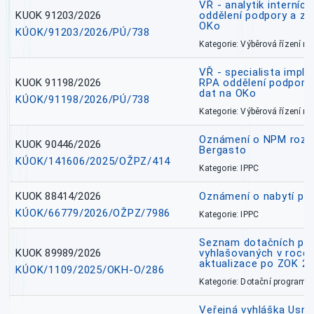
VŘ - analytik interníc
KUOK 91203/2026
oddělení podpory a zp
OKo
KÚOK/91203/2026/PÚ/738
Kategorie: Výběrová řízení 
VŘ - specialista impl
KUOK 91198/2026
RPA oddělení podpory 
dat na OKo
KÚOK/91198/2026/PÚ/738
Kategorie: Výběrová řízení 
Oznámení o NPM rozh
KUOK 90446/2026
Bergasto
KÚOK/141606/2025/OŽPZ/414
Kategorie: IPPC
KUOK 88414/2026
Oznámení o nabytí prá
KÚOK/66779/2026/OŽPZ/7986
Kategorie: IPPC
Seznam dotačních pr
KUOK 89989/2026
vyhlašovaných v roce 
aktualizace po ZOK 22
KÚOK/1109/2025/OKH-O/286
Kategorie: Dotační programy
Veřejná vyhláška Usne