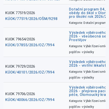
Dotační program 04_0
KUOK 77519/2026
obědy do škol v Olomo
pro školní rok 2026/2
KÚOK/77519/2026/OŠM/9298
Kategorie: Dotační programy
Výsledek výběrového ří
2026 - všeobecná sest
KUOK 79654/2026
Prostějov
KÚOK/37855/2026/OZ/7994
Kategorie: Výběr.řízení-smlou
pojišťov.- výsledky
Výsledek výběrového ří
2026 - vnitřní lékařstv
KUOK 79729/2026
KÚOK/40101/2026/OZ/7994
Kategorie: Výběr.řízení-smlou
pojišťov.- výsledky
Výsledek výběrového ří
2026 - přeprava pacie
KUOK 79706/2026
péče, Olomoucký kraj
KÚOK/40066/2026/OZ/7994
Kategorie: Výběr.řízení-smlou
pojišťov.- výsledky