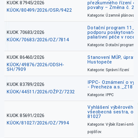
KUOK 87945/2026
přezkumného řízení o
povahy – Změna č. 2 
KÚOK/80499/2026/OSR/9422
Kategorie: Územně plánovac
Dotační program 11_
KUOK 70683/2026
podporu poskytovatel
paliativní péče v roce
KÚOK/70683/2026/OZ/7814
Kategorie: Dotační programy
KUOK 86460/2026
Stanovení MÚP, úprav
Hustopeče
KÚOK/49876/2026/ODSH-
SH/7909
Kategorie: Správní řízení
IPPC- Oznámení o vyd
KUOK 83789/2026
- Precheza a.s._Z18
KÚOK/44511/2026/OŽPZ/7232
Kategorie: IPPC
Vyhlášení výběrového ř
všeobecná sestra, okr
KUOK 85691/2026
81027
KÚOK/81027/2026/OZ/7994
Kategorie: Výběr.řízení-smlou
pojišťov.