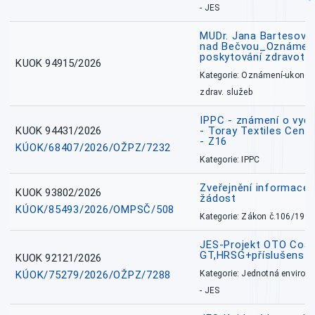
- JES
MUDr. Jana Bartesová
nad Bečvou_Oznámení
poskytování zdravotní
KUOK 94915/2026
Kategorie: Oznámení-ukončen
zdrav. služeb
IPPC - známení o vydá
KUOK 94431/2026
- Toray Textiles Centra
- Z16
KÚOK/68407/2026/OŽPZ/7232
Kategorie: IPPC
Zveřejnění informace 
KUOK 93802/2026
žádost
KÚOK/85493/2026/OMPSČ/508
Kategorie: Zákon č.106/1999
JES-Projekt OTO Coal
GT,HRSG+příslušenstv
KUOK 92121/2026
KÚOK/75279/2026/OŽPZ/7288
Kategorie: Jednotná environ
- JES