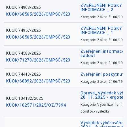
ZVEŘEJNĚNÍ POSKYT
KUOK 74963/2026
INFORMACE _ 2
KÚOK/68565/2026/OMPSČ/523
Kategorie: Zákon č.106/1999
ZVEŘEJNĚNÍ POSKYT
KUOK 74957/2026
INFORMACE _ 1
KÚOK/68565/2026/OMPSČ/523
Kategorie: Zákon č.106/1999
Zveřejnění informace 
KUOK 74583/2026
žádost
KÚOK/71278/2026/OMPSČ/523
Kategorie: Zákon č.106/1999
KUOK 74413/2026
Zveřejnění poskytnut
KÚOK/68892/2026/OMPSČ/523
Kategorie: Zákon č.106/1999
Oprava_Výsledek výbě
20. 11. 2025 - ergote
KUOK 134182/2025
KÚOK/102571/2025/OZ/7994
Kategorie: Výběr.řízení-smlou
pojišťov.- výsledky
Výsledek výběrového ří