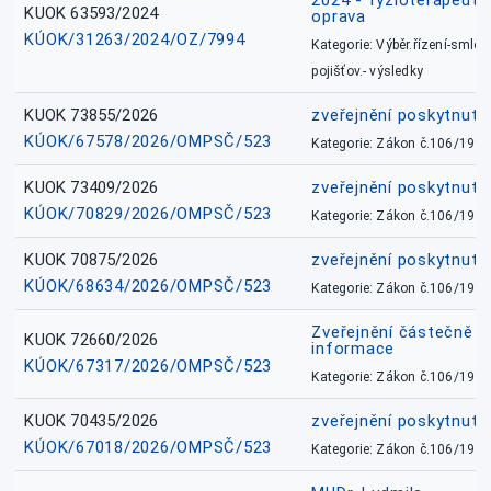
2024 - fyzioterapeut, 
KUOK 63593/2024
oprava
KÚOK/31263/2024/OZ/7994
Kategorie: Výběr.řízení-smlou
pojišťov.- výsledky
KUOK 73855/2026
zveřejnění poskytnuté
KÚOK/67578/2026/OMPSČ/523
Kategorie: Zákon č.106/1999
KUOK 73409/2026
zveřejnění poskytnuté
KÚOK/70829/2026/OMPSČ/523
Kategorie: Zákon č.106/1999
KUOK 70875/2026
zveřejnění poskytnuté
KÚOK/68634/2026/OMPSČ/523
Kategorie: Zákon č.106/1999
Zveřejnění částečně 
KUOK 72660/2026
informace
KÚOK/67317/2026/OMPSČ/523
Kategorie: Zákon č.106/1999
KUOK 70435/2026
zveřejnění poskytnuté
KÚOK/67018/2026/OMPSČ/523
Kategorie: Zákon č.106/1999