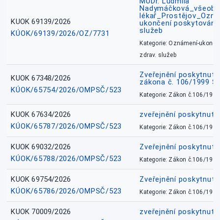
MUDr. Ludmila
Nadymáčková_všeobec
lékař_Prostějov_Ozná
KUOK 69139/2026
ukončení poskytování 
služeb
KÚOK/69139/2026/OZ/7731
Kategorie: Oznámení-ukončen
zdrav. služeb
Zveřejnění poskytnuté
KUOK 67348/2026
zákona č. 106/1999 Sb
KÚOK/65754/2026/OMPSČ/523
Kategorie: Zákon č.106/1999
KUOK 67634/2026
zveřejnění poskytnuté
KÚOK/65787/2026/OMPSČ/523
Kategorie: Zákon č.106/1999
KUOK 69032/2026
Zveřejnění poskytnut
KÚOK/65788/2026/OMPSČ/523
Kategorie: Zákon č.106/1999
KUOK 69754/2026
Zveřejnění poskytnut
KÚOK/65786/2026/OMPSČ/523
Kategorie: Zákon č.106/1999
KUOK 70009/2026
zveřejnění poskytnuté