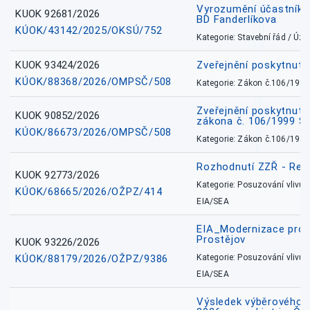
Vyrozumění účastníků
KUOK 92681/2026
BD Fanderlíkova
KÚOK/43142/2025/OKSÚ/752
Kategorie: Stavební řád / Ú
KUOK 93424/2026
Zveřejnění poskytnut
KÚOK/88368/2026/OMPSČ/508
Kategorie: Zákon č.106/1999
Zveřejnění poskytnuté
KUOK 90852/2026
zákona č. 106/1999 Sb
KÚOK/86673/2026/OMPSČ/508
Kategorie: Zákon č.106/1999
Rozhodnutí ZZŘ - Rete
KUOK 92773/2026
Kategorie: Posuzování vlivů n
KÚOK/68665/2026/OŽPZ/414
EIA/SEA
EIA_Modernizace pro
Prostějov
KUOK 93226/2026
KÚOK/88179/2026/OŽPZ/9386
Kategorie: Posuzování vlivů n
EIA/SEA
Výsledek výběrového ří