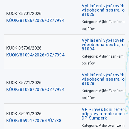
Vyhlášení výběrového ř
všeobecná sestra, okr
KUOK 85701/2026
81026
KÚOK/81026/2026/OZ/7994
Kategorie: Výběr.řízení-smlou
pojišťov.
Vyhlášení výběrového ř
všeobecná sestra, ok
KUOK 85736/2026
81094
KÚOK/81094/2026/OZ/7994
Kategorie: Výběr.řízení-smlou
pojišťov.
Vyhlášení výběrového ř
všeobecná sestra, okr
KUOK 85721/2026
81028
KÚOK/81028/2026/OZ/7994
Kategorie: Výběr.řízení-smlou
pojišťov.
VŘ - investiční refere
KUOK 85991/2026
přípravy a realizace in
DP Šumperk
KÚOK/85991/2026/PÚ/738
Kategorie: Výběrová řízení 