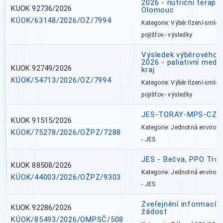
2026 - nutriční terape
KUOK 92736/2026
Olomouc
KÚOK/63148/2026/OZ/7994
Kategorie: Výběr.řízení-smlou
pojišťov.- výsledky
Výsledek výběrového ří
2026 - paliativní medi
KUOK 92749/2026
kraj
KÚOK/54713/2026/OZ/7994
Kategorie: Výběr.řízení-smlou
pojišťov.- výsledky
JES-TORAY-MPS-CZ
KUOK 91515/2026
Kategorie: Jednotná environ
KÚOK/75278/2026/OŽPZ/7288
- JES
JES - Bečva, PPO Tro
KUOK 88508/2026
Kategorie: Jednotná environ
KÚOK/44003/2026/OŽPZ/9303
- JES
Zveřejnění informací 
KUOK 92286/2026
žádost
KÚOK/85493/2026/OMPSČ/508