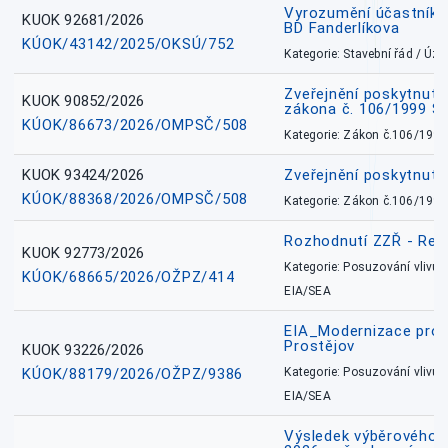
Vyrozumění účastníků
KUOK 92681/2026
BD Fanderlíkova
KÚOK/43142/2025/OKSÚ/752
Kategorie: Stavební řád / Ú
Zveřejnění poskytnuté
KUOK 90852/2026
zákona č. 106/1999 Sb
KÚOK/86673/2026/OMPSČ/508
Kategorie: Zákon č.106/1999
KUOK 93424/2026
Zveřejnění poskytnut
KÚOK/88368/2026/OMPSČ/508
Kategorie: Zákon č.106/1999
Rozhodnutí ZZŘ - Rete
KUOK 92773/2026
Kategorie: Posuzování vlivů n
KÚOK/68665/2026/OŽPZ/414
EIA/SEA
EIA_Modernizace pro
Prostějov
KUOK 93226/2026
KÚOK/88179/2026/OŽPZ/9386
Kategorie: Posuzování vlivů n
EIA/SEA
Výsledek výběrového ří