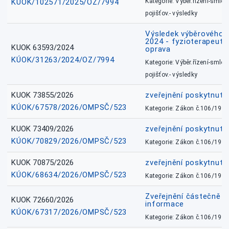
KÚOK/102571/2025/OZ/7994
Kategorie: Výběr.řízení-smlou
pojišťov.- výsledky
Výsledek výběrového ří
2024 - fyzioterapeut, 
KUOK 63593/2024
oprava
KÚOK/31263/2024/OZ/7994
Kategorie: Výběr.řízení-smlou
pojišťov.- výsledky
KUOK 73855/2026
zveřejnění poskytnuté
KÚOK/67578/2026/OMPSČ/523
Kategorie: Zákon č.106/1999
KUOK 73409/2026
zveřejnění poskytnuté
KÚOK/70829/2026/OMPSČ/523
Kategorie: Zákon č.106/1999
KUOK 70875/2026
zveřejnění poskytnuté
KÚOK/68634/2026/OMPSČ/523
Kategorie: Zákon č.106/1999
Zveřejnění částečně 
KUOK 72660/2026
informace
KÚOK/67317/2026/OMPSČ/523
Kategorie: Zákon č.106/1999