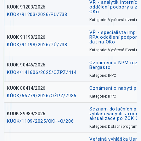
VŘ - analytik interníc
KUOK 91203/2026
oddělení podpory a zp
OKo
KÚOK/91203/2026/PÚ/738
Kategorie: Výběrová řízení 
VŘ - specialista impl
KUOK 91198/2026
RPA oddělení podpory 
dat na OKo
KÚOK/91198/2026/PÚ/738
Kategorie: Výběrová řízení 
Oznámení o NPM rozh
KUOK 90446/2026
Bergasto
KÚOK/141606/2025/OŽPZ/414
Kategorie: IPPC
KUOK 88414/2026
Oznámení o nabytí prá
KÚOK/66779/2026/OŽPZ/7986
Kategorie: IPPC
Seznam dotačních pr
KUOK 89989/2026
vyhlašovaných v roce 
aktualizace po ZOK 22
KÚOK/1109/2025/OKH-O/286
Kategorie: Dotační programy
Veřejná vyhláška Usne