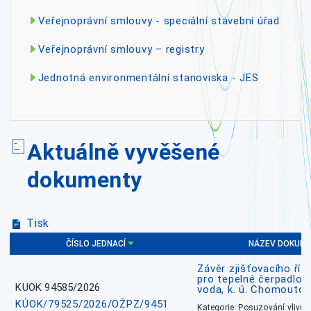
Veřejnoprávní smlouvy - speciální stavební úřad
Veřejnoprávní smlouvy – registry
Jednotná environmentální stanoviska - JES
Aktuálně vyvěšené
dokumenty
Tisk
ČÍSLO JEDNACÍ
NÁZEV DOKUM
Závěr zjišťovacího říz
pro tepelné čerpadlo
KUOK 94585/2026
voda, k. ú. Chomoutov
KÚOK/79525/2026/OŽPZ/9451
Kategorie: Posuzování vlivů n