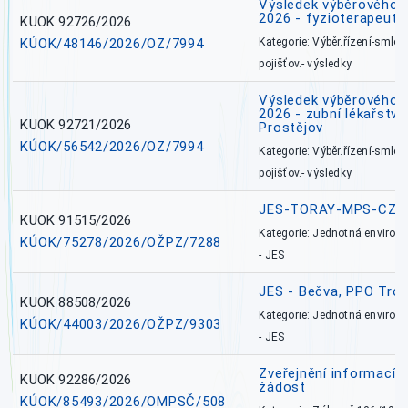
Výsledek výběrového ří
2026 - fyzioterapeut,
KUOK 92726/2026
KÚOK/48146/2026/OZ/7994
Kategorie: Výběr.řízení-smlou
pojišťov.- výsledky
Výsledek výběrového ří
2026 - zubní lékařství,
KUOK 92721/2026
Prostějov
KÚOK/56542/2026/OZ/7994
Kategorie: Výběr.řízení-smlou
pojišťov.- výsledky
JES-TORAY-MPS-CZ
KUOK 91515/2026
Kategorie: Jednotná environ
KÚOK/75278/2026/OŽPZ/7288
- JES
JES - Bečva, PPO Tro
KUOK 88508/2026
Kategorie: Jednotná environ
KÚOK/44003/2026/OŽPZ/9303
- JES
Zveřejnění informací 
KUOK 92286/2026
žádost
KÚOK/85493/2026/OMPSČ/508