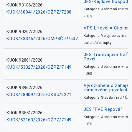
JES-Kejdové hospodářs
KUOK 93186/2026
Kategorie: Jednotná environ
KÚOK/68941/2026/OŽPZ/7288
- JES
VPS Litovel × Cholina 
KUOK 94267/2026
Kategorie: Veřejnoprávní sml
KÚOK/83346/2026/OMPSČ-P/537
policie/přestupky
JES Tramvajová trať - I
Povel
KUOK 92861/2026
KÚOK/53327/2026/OŽPZ/7149
Kategorie: Jednotná environ
- JES
Vyrozumění o zahájení 
KUOK 93962/2026
rámcového povolení
KÚOK/98409/2025/OKSÚ/9271
Kategorie: Stavební řád / Ú
JES "FVE Řepová"
KUOK 83551/2026
Kategorie: Jednotná environ
KÚOK/52163/2026/OŽPZ/7149
- JES