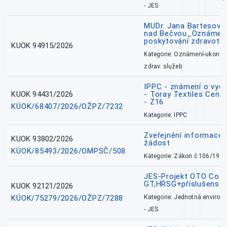
- JES
MUDr. Jana Bartesová
nad Bečvou_Oznámení
poskytování zdravotní
KUOK 94915/2026
Kategorie: Oznámení-ukončen
zdrav. služeb
IPPC - známení o vydá
KUOK 94431/2026
- Toray Textiles Centra
- Z16
KÚOK/68407/2026/OŽPZ/7232
Kategorie: IPPC
Zveřejnění informace 
KUOK 93802/2026
žádost
KÚOK/85493/2026/OMPSČ/508
Kategorie: Zákon č.106/1999
JES-Projekt OTO Coal
GT,HRSG+příslušenstv
KUOK 92121/2026
KÚOK/75279/2026/OŽPZ/7288
Kategorie: Jednotná environ
- JES