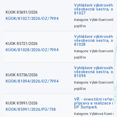
Vyhlášení výběrového ř
všeobecná sestra, okr
KUOK 85691/2026
81027
KÚOK/81027/2026/OZ/7994
Kategorie: Výběr.řízení-smlou
pojišťov.
Vyhlášení výběrového ř
všeobecná sestra, okr
KUOK 85721/2026
81028
KÚOK/81028/2026/OZ/7994
Kategorie: Výběr.řízení-smlou
pojišťov.
Vyhlášení výběrového ř
všeobecná sestra, ok
KUOK 85736/2026
81094
KÚOK/81094/2026/OZ/7994
Kategorie: Výběr.řízení-smlou
pojišťov.
VŘ - investiční refere
KUOK 85991/2026
přípravy a realizace in
DP Šumperk
KÚOK/85991/2026/PÚ/738
Kategorie: Výběrová řízení 