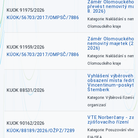
Záměr Olomouckého kr
převést nemovitý majet
KUOK 91975/2026
8. 2026)
KÚOK/56703/2017/OMPSČ/7886
Kategorie: Nakládání s nem
Olomouckého kraje
Záměr Olomouckého k
nemovitý majetek (27. 7
KUOK 91959/2026
2026)
KÚOK/56703/2017/OMPSČ/7886
Kategorie: Nakládání s nem
Olomouckého kraje
Vyhlášení výběrového 
obsazení místa ředite
Vincentinum–poskytova
Šternberk
KUOK 88531/2026
Kategorie: Výběrová řízení-ře
organizací
VTE Norberčany - zahá
zjišťovacího řízení
KUOK 90162/2026
KÚOK/88189/2026/OŽPZ/7289
Kategorie: Posuzování vlivů n
EIA/SEA