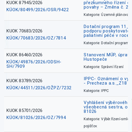
KUOK 87945/2026
přezkumného řízení o
povahy – Změna č. 2 
KÚOK/80499/2026/OSR/9422
Kategorie: Územně plánovac
Dotační program 11_
KUOK 70683/2026
podporu poskytovatel
paliativní péče v roce
KÚOK/70683/2026/OZ/7814
Kategorie: Dotační programy
KUOK 86460/2026
Stanovení MÚP, úprav
Hustopeče
KÚOK/49876/2026/ODSH-
SH/7909
Kategorie: Správní řízení
IPPC- Oznámení o vyd
KUOK 83789/2026
- Precheza a.s._Z18
KÚOK/44511/2026/OŽPZ/7232
Kategorie: IPPC
Vyhlášení výběrového ř
všeobecná sestra, okr
KUOK 85701/2026
81026
KÚOK/81026/2026/OZ/7994
Kategorie: Výběr.řízení-smlou
pojišťov.