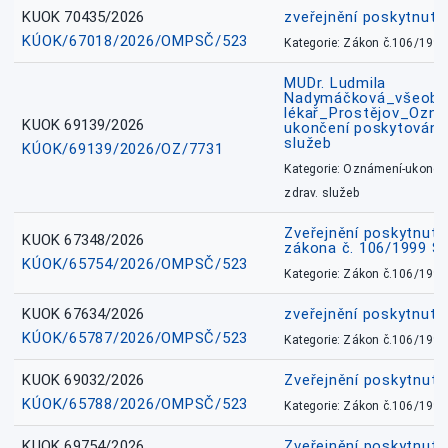
KUOK 70435/2026
zveřejnění poskytnuté
KÚOK/67018/2026/OMPSČ/523
Kategorie: Zákon č.106/1999
MUDr. Ludmila
Nadymáčková_všeobec
lékař_Prostějov_Ozná
KUOK 69139/2026
ukončení poskytování 
služeb
KÚOK/69139/2026/OZ/7731
Kategorie: Oznámení-ukončen
zdrav. služeb
Zveřejnění poskytnuté
KUOK 67348/2026
zákona č. 106/1999 Sb
KÚOK/65754/2026/OMPSČ/523
Kategorie: Zákon č.106/1999
KUOK 67634/2026
zveřejnění poskytnuté
KÚOK/65787/2026/OMPSČ/523
Kategorie: Zákon č.106/1999
KUOK 69032/2026
Zveřejnění poskytnut
KÚOK/65788/2026/OMPSČ/523
Kategorie: Zákon č.106/1999
KUOK 69754/2026
Zveřejnění poskytnut