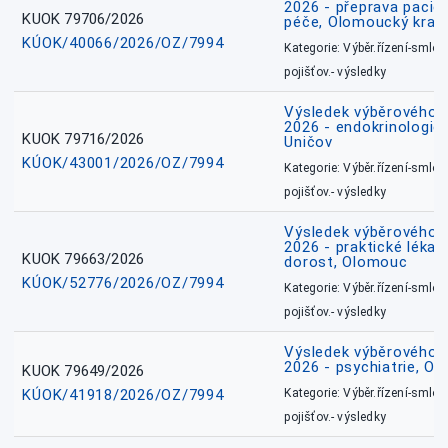
2026 - přeprava pacie
KUOK 79706/2026
péče, Olomoucký kraj
KÚOK/40066/2026/OZ/7994
Kategorie: Výběr.řízení-smlou
pojišťov.- výsledky
Výsledek výběrového ří
2026 - endokrinologie 
KUOK 79716/2026
Uničov
KÚOK/43001/2026/OZ/7994
Kategorie: Výběr.řízení-smlou
pojišťov.- výsledky
Výsledek výběrového ří
2026 - praktické lékařs
KUOK 79663/2026
dorost, Olomouc
KÚOK/52776/2026/OZ/7994
Kategorie: Výběr.řízení-smlou
pojišťov.- výsledky
Výsledek výběrového ří
2026 - psychiatrie, O
KUOK 79649/2026
KÚOK/41918/2026/OZ/7994
Kategorie: Výběr.řízení-smlou
pojišťov.- výsledky