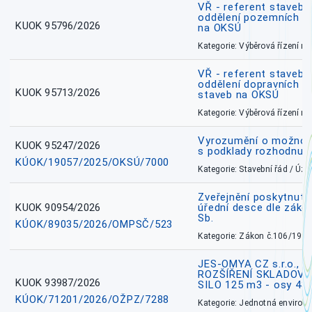
VŘ - referent stavebn
oddělení pozemních a
KUOK 95796/2026
na OKSÚ
Kategorie: Výběrová řízení 
VŘ - referent stavebn
oddělení dopravních a
KUOK 95713/2026
staveb na OKSÚ
Kategorie: Výběrová řízení 
Vyrozumění o možnos
KUOK 95247/2026
s podklady rozhodnutí
KÚOK/19057/2025/OKSÚ/7000
Kategorie: Stavební řád / Ú
Zveřejnění poskytnuté
KUOK 90954/2026
úřední desce dle záko
Sb.
KÚOK/89035/2026/OMPSČ/523
Kategorie: Zákon č.106/1999
JES-OMYA CZ s.r.o., 
ROZŠÍŘENÍ SKLADOVA
KUOK 93987/2026
SILO 125 m3 - osy 43
KÚOK/71201/2026/OŽPZ/7288
Kategorie: Jednotná environ