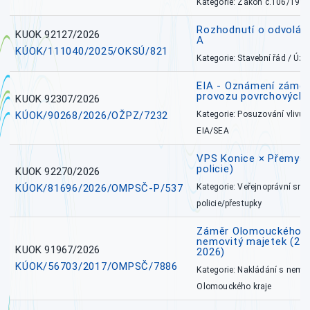
Kategorie: Zákon č.106/1999
Rozhodnutí o odvolán
KUOK 92127/2026
A
KÚOK/111040/2025/OKSÚ/821
Kategorie: Stavební řád / Ú
EIA - Oznámení záměru
provozu povrchových 
KUOK 92307/2026
KÚOK/90268/2026/OŽPZ/7232
Kategorie: Posuzování vlivů n
EIA/SEA
VPS Konice × Přemysl
policie)
KUOK 92270/2026
KÚOK/81696/2026/OMPSČ-P/537
Kategorie: Veřejnoprávní sml
policie/přestupky
Záměr Olomouckého k
nemovitý majetek (27. 7
KUOK 91967/2026
2026)
KÚOK/56703/2017/OMPSČ/7886
Kategorie: Nakládání s nem
Olomouckého kraje