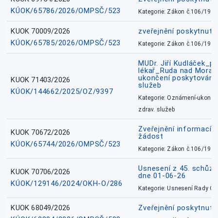
KÚOK/65786/2026/OMPSČ/523
Kategorie: Zákon č.106/1999
KUOK 70009/2026
zveřejnění poskytnuté
KÚOK/65785/2026/OMPSČ/523
Kategorie: Zákon č.106/1999
MUDr. Jiří Kudláček_pr
lékař_Ruda nad Mora
ukončení poskytování 
KUOK 71403/2026
služeb
KÚOK/144662/2025/OZ/9397
Kategorie: Oznámení-ukončen
zdrav. služeb
Zveřejnění informací 
KUOK 70672/2026
žádost
KÚOK/65744/2026/OMPSČ/523
Kategorie: Zákon č.106/1999
Usnesení z 45. schůz
KUOK 70706/2026
dne 01-06-26
KÚOK/129146/2024/OKH-O/286
Kategorie: Usnesení Rady O
KUOK 68049/2026
Zveřejnění poskytnutý