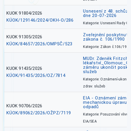
Usnesení z 48. schůz
KUOK 91804/2026
dne 20-07-2026
KÚOK/129146/2024/OKH-O/286
Kategorie: Usnesení Rady O
Zveřejnění poskytnutí
KUOK 91305/2026
zákona č. 106/1990
KÚOK/84657/2026/OMPSČ/523
Kategorie: Zákon č.106/1999
MUDr. Zdeněk Fritzch_
lékařství_Olomouc_O
záměru ukončit poskyt
KUOK 91435/2026
služeb
KÚOK/91435/2026/OZ/7814
Kategorie: Oznámení-ukončen
zdrav. služeb
EIA - Oznámení záměru
mechanickou úpravu a 
KUOK 90706/2026
odpadů
KÚOK/89062/2026/OŽPZ/7119
Kategorie: Posuzování vlivů n
EIA/SEA