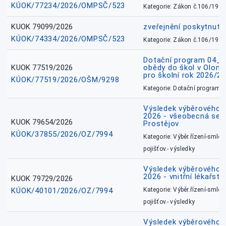
KÚOK/77234/2026/OMPSČ/523
Kategorie: Zákon č.106/1999
KUOK 79099/2026
zveřejnění poskytnuté
KÚOK/74334/2026/OMPSČ/523
Kategorie: Zákon č.106/1999
Dotační program 04_0
KUOK 77519/2026
obědy do škol v Olomo
pro školní rok 2026/2
KÚOK/77519/2026/OŠM/9298
Kategorie: Dotační programy
Výsledek výběrového ří
2026 - všeobecná sest
KUOK 79654/2026
Prostějov
KÚOK/37855/2026/OZ/7994
Kategorie: Výběr.řízení-smlou
pojišťov.- výsledky
Výsledek výběrového ří
2026 - vnitřní lékařstv
KUOK 79729/2026
KÚOK/40101/2026/OZ/7994
Kategorie: Výběr.řízení-smlou
pojišťov.- výsledky
Výsledek výběrového ří