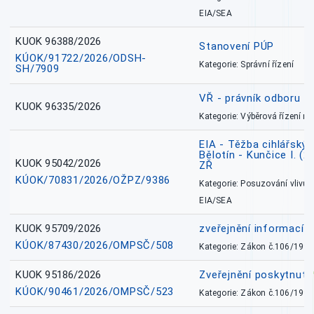
EIA/SEA
KUOK 96388/2026
Stanovení PÚP
KÚOK/91722/2026/ODSH-
Kategorie: Správní řízení
SH/7909
VŘ - právník odboru zd
KUOK 96335/2026
Kategorie: Výběrová řízení 
EIA - Těžba cihlářských
Bělotín - Kunčice I. (2
KUOK 95042/2026
ZŘ
KÚOK/70831/2026/OŽPZ/9386
Kategorie: Posuzování vlivů n
EIA/SEA
KUOK 95709/2026
zveřejnění informací 
KÚOK/87430/2026/OMPSČ/508
Kategorie: Zákon č.106/1999
KUOK 95186/2026
Zveřejnění poskytnut
KÚOK/90461/2026/OMPSČ/523
Kategorie: Zákon č.106/1999