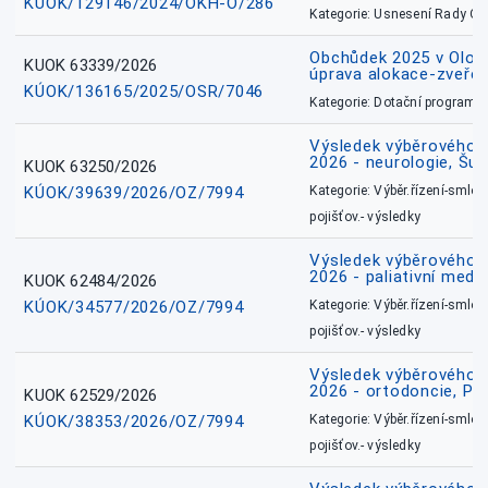
KÚOK/129146/2024/OKH-O/286
Kategorie: Usnesení Rady O
Obchůdek 2025 v Olom
KUOK 63339/2026
úprava alokace-zveřej
KÚOK/136165/2025/OSR/7046
Kategorie: Dotační programy
Výsledek výběrového ří
2026 - neurologie, Šu
KUOK 63250/2026
KÚOK/39639/2026/OZ/7994
Kategorie: Výběr.řízení-smlou
pojišťov.- výsledky
Výsledek výběrového ří
2026 - paliativní medic
KUOK 62484/2026
KÚOK/34577/2026/OZ/7994
Kategorie: Výběr.řízení-smlou
pojišťov.- výsledky
Výsledek výběrového ří
2026 - ortodoncie, Př
KUOK 62529/2026
KÚOK/38353/2026/OZ/7994
Kategorie: Výběr.řízení-smlou
pojišťov.- výsledky