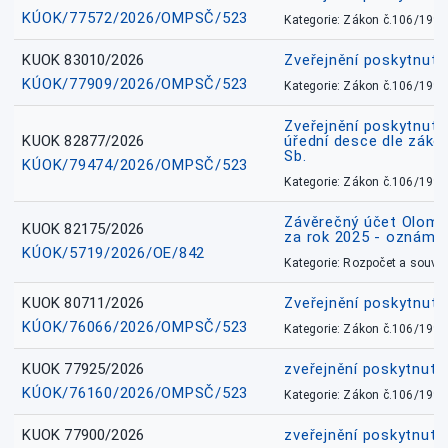
KÚOK/77572/2026/OMPSČ/523
Kategorie: Zákon č.106/1999
KUOK 83010/2026
Zveřejnění poskytnut
KÚOK/77909/2026/OMPSČ/523
Kategorie: Zákon č.106/1999
Zveřejnění poskytnuté
KUOK 82877/2026
úřední desce dle záko
Sb.
KÚOK/79474/2026/OMPSČ/523
Kategorie: Zákon č.106/1999
Závěrečný účet Olomo
KUOK 82175/2026
za rok 2025 - oznámen
KÚOK/5719/2026/OE/842
Kategorie: Rozpočet a souvis
KUOK 80711/2026
Zveřejnění poskytnut
KÚOK/76066/2026/OMPSČ/523
Kategorie: Zákon č.106/1999
KUOK 77925/2026
zveřejnění poskytnuté
KÚOK/76160/2026/OMPSČ/523
Kategorie: Zákon č.106/1999
KUOK 77900/2026
zveřejnění poskytnuté