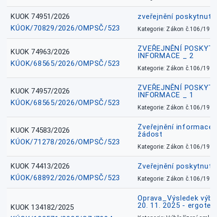
KUOK 74951/2026
zveřejnění poskytnuté
KÚOK/70829/2026/OMPSČ/523
Kategorie: Zákon č.106/1999
ZVEŘEJNĚNÍ POSKYT
KUOK 74963/2026
INFORMACE _ 2
KÚOK/68565/2026/OMPSČ/523
Kategorie: Zákon č.106/1999
ZVEŘEJNĚNÍ POSKYT
KUOK 74957/2026
INFORMACE _ 1
KÚOK/68565/2026/OMPSČ/523
Kategorie: Zákon č.106/1999
Zveřejnění informace 
KUOK 74583/2026
žádost
KÚOK/71278/2026/OMPSČ/523
Kategorie: Zákon č.106/1999
KUOK 74413/2026
Zveřejnění poskytnut
KÚOK/68892/2026/OMPSČ/523
Kategorie: Zákon č.106/1999
Oprava_Výsledek výbě
20. 11. 2025 - ergote
KUOK 134182/2025