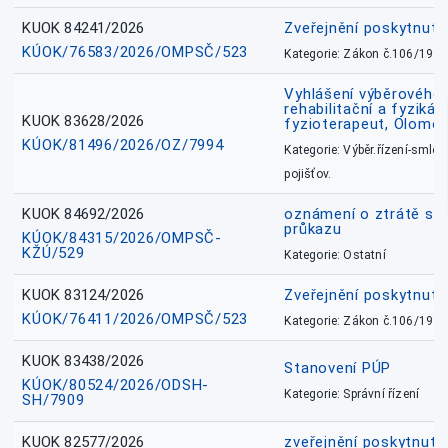
KUOK 84241/2026
Zveřejnění poskytnut
KÚOK/76583/2026/OMPSČ/523
Kategorie: Zákon č.106/1999
Vyhlášení výběrového ř
rehabilitační a fyzikál
KUOK 83628/2026
fyzioterapeut, Olomo
KÚOK/81496/2026/OZ/7994
Kategorie: Výběr.řízení-smlou
pojišťov.
KUOK 84692/2026
oznámení o ztrátě sl
průkazu
KÚOK/84315/2026/OMPSČ-
KŽÚ/529
Kategorie: Ostatní
KUOK 83124/2026
Zveřejnění poskytnut
KÚOK/76411/2026/OMPSČ/523
Kategorie: Zákon č.106/1999
KUOK 83438/2026
Stanovení PÚP
KÚOK/80524/2026/ODSH-
Kategorie: Správní řízení
SH/7909
KUOK 82577/2026
zveřejnění poskytnuté