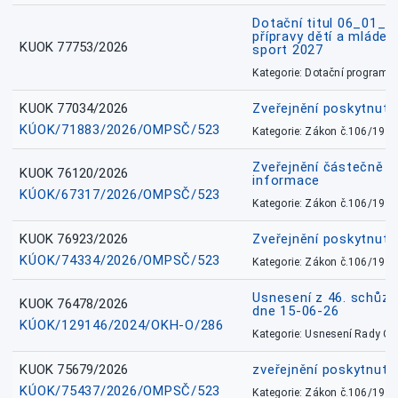
Dotační titul 06_01_
přípravy dětí a mládež
KUOK 77753/2026
sport 2027
Kategorie: Dotační programy
KUOK 77034/2026
Zveřejnění poskytnut
KÚOK/71883/2026/OMPSČ/523
Kategorie: Zákon č.106/1999
Zveřejnění částečně 
KUOK 76120/2026
informace
KÚOK/67317/2026/OMPSČ/523
Kategorie: Zákon č.106/1999
KUOK 76923/2026
Zveřejnění poskytnuté
KÚOK/74334/2026/OMPSČ/523
Kategorie: Zákon č.106/1999
Usnesení z 46. schůz
KUOK 76478/2026
dne 15-06-26
KÚOK/129146/2024/OKH-O/286
Kategorie: Usnesení Rady O
KUOK 75679/2026
zveřejnění poskytnuté
KÚOK/75437/2026/OMPSČ/523
Kategorie: Zákon č.106/1999