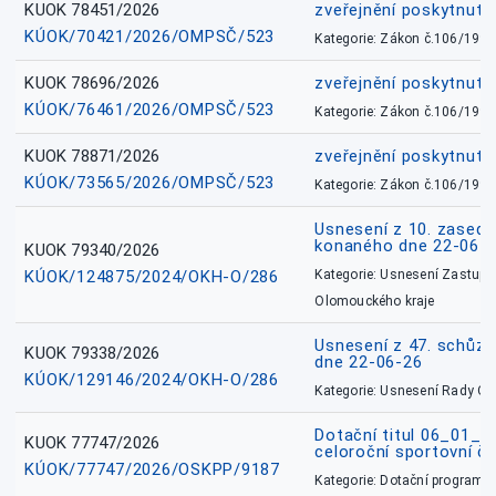
KUOK 78451/2026
zveřejnění poskytnuté
KÚOK/70421/2026/OMPSČ/523
Kategorie: Zákon č.106/1999
KUOK 78696/2026
zveřejnění poskytnuté
KÚOK/76461/2026/OMPSČ/523
Kategorie: Zákon č.106/1999
KUOK 78871/2026
zveřejnění poskytnuté
KÚOK/73565/2026/OMPSČ/523
Kategorie: Zákon č.106/1999
Usnesení z 10. zasedá
konaného dne 22-06-
KUOK 79340/2026
KÚOK/124875/2024/OKH-O/286
Kategorie: Usnesení Zastupit
Olomouckého kraje
Usnesení z 47. schůz
KUOK 79338/2026
dne 22-06-26
KÚOK/129146/2024/OKH-O/286
Kategorie: Usnesení Rady O
Dotační titul 06_01_
KUOK 77747/2026
celoroční sportovní č
KÚOK/77747/2026/OSKPP/9187
Kategorie: Dotační programy