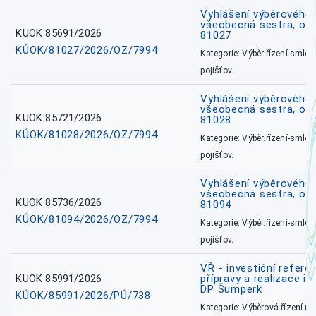
Vyhlášení výběrového ř
všeobecná sestra, okr
KUOK 85691/2026
81027
KÚOK/81027/2026/OZ/7994
Kategorie: Výběr.řízení-smlou
pojišťov.
Vyhlášení výběrového ř
všeobecná sestra, okr
KUOK 85721/2026
81028
KÚOK/81028/2026/OZ/7994
Kategorie: Výběr.řízení-smlou
pojišťov.
Vyhlášení výběrového ř
všeobecná sestra, ok
KUOK 85736/2026
81094
KÚOK/81094/2026/OZ/7994
Kategorie: Výběr.řízení-smlou
pojišťov.
VŘ - investiční refere
KUOK 85991/2026
přípravy a realizace in
DP Šumperk
KÚOK/85991/2026/PÚ/738
Kategorie: Výběrová řízení 