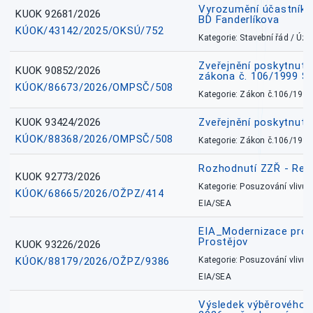
Vyrozumění účastníků
KUOK 92681/2026
BD Fanderlíkova
KÚOK/43142/2025/OKSÚ/752
Kategorie: Stavební řád / Ú
Zveřejnění poskytnuté
KUOK 90852/2026
zákona č. 106/1999 Sb
KÚOK/86673/2026/OMPSČ/508
Kategorie: Zákon č.106/1999
KUOK 93424/2026
Zveřejnění poskytnut
KÚOK/88368/2026/OMPSČ/508
Kategorie: Zákon č.106/1999
Rozhodnutí ZZŘ - Rete
KUOK 92773/2026
Kategorie: Posuzování vlivů n
KÚOK/68665/2026/OŽPZ/414
EIA/SEA
EIA_Modernizace pro
Prostějov
KUOK 93226/2026
KÚOK/88179/2026/OŽPZ/9386
Kategorie: Posuzování vlivů n
EIA/SEA
Výsledek výběrového ří