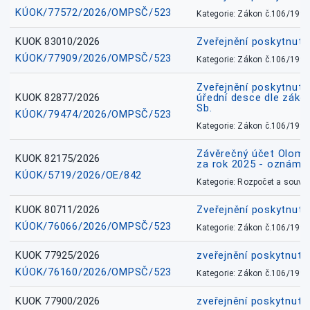
KÚOK/77572/2026/OMPSČ/523
Kategorie: Zákon č.106/1999
KUOK 83010/2026
Zveřejnění poskytnut
KÚOK/77909/2026/OMPSČ/523
Kategorie: Zákon č.106/1999
Zveřejnění poskytnuté
KUOK 82877/2026
úřední desce dle záko
Sb.
KÚOK/79474/2026/OMPSČ/523
Kategorie: Zákon č.106/1999
Závěrečný účet Olomo
KUOK 82175/2026
za rok 2025 - oznámen
KÚOK/5719/2026/OE/842
Kategorie: Rozpočet a souvis
KUOK 80711/2026
Zveřejnění poskytnut
KÚOK/76066/2026/OMPSČ/523
Kategorie: Zákon č.106/1999
KUOK 77925/2026
zveřejnění poskytnuté
KÚOK/76160/2026/OMPSČ/523
Kategorie: Zákon č.106/1999
KUOK 77900/2026
zveřejnění poskytnuté