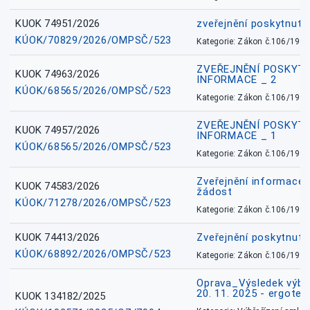
KUOK 74951/2026
zveřejnění poskytnuté
KÚOK/70829/2026/OMPSČ/523
Kategorie: Zákon č.106/1999
ZVEŘEJNĚNÍ POSKYT
KUOK 74963/2026
INFORMACE _ 2
KÚOK/68565/2026/OMPSČ/523
Kategorie: Zákon č.106/1999
ZVEŘEJNĚNÍ POSKYT
KUOK 74957/2026
INFORMACE _ 1
KÚOK/68565/2026/OMPSČ/523
Kategorie: Zákon č.106/1999
Zveřejnění informace 
KUOK 74583/2026
žádost
KÚOK/71278/2026/OMPSČ/523
Kategorie: Zákon č.106/1999
KUOK 74413/2026
Zveřejnění poskytnut
KÚOK/68892/2026/OMPSČ/523
Kategorie: Zákon č.106/1999
Oprava_Výsledek výbě
20. 11. 2025 - ergote
KUOK 134182/2025