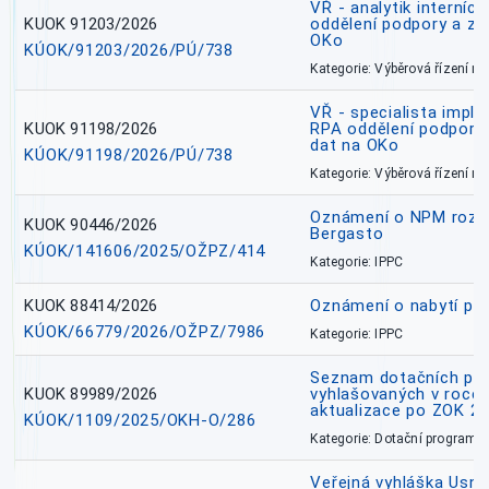
VŘ - analytik interníc
KUOK 91203/2026
oddělení podpory a zp
OKo
KÚOK/91203/2026/PÚ/738
Kategorie: Výběrová řízení 
VŘ - specialista impl
KUOK 91198/2026
RPA oddělení podpory 
dat na OKo
KÚOK/91198/2026/PÚ/738
Kategorie: Výběrová řízení 
Oznámení o NPM rozh
KUOK 90446/2026
Bergasto
KÚOK/141606/2025/OŽPZ/414
Kategorie: IPPC
KUOK 88414/2026
Oznámení o nabytí prá
KÚOK/66779/2026/OŽPZ/7986
Kategorie: IPPC
Seznam dotačních pr
KUOK 89989/2026
vyhlašovaných v roce 
aktualizace po ZOK 22
KÚOK/1109/2025/OKH-O/286
Kategorie: Dotační programy
Veřejná vyhláška Usne