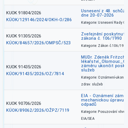
Usnesení z 48. schůz
KUOK 91804/2026
dne 20-07-2026
KÚOK/129146/2024/OKH-O/286
Kategorie: Usnesení Rady O
Zveřejnění poskytnutí
KUOK 91305/2026
zákona č. 106/1990
KÚOK/84657/2026/OMPSČ/523
Kategorie: Zákon č.106/1999
MUDr. Zdeněk Fritzch_
lékařství_Olomouc_O
záměru ukončit poskyt
KUOK 91435/2026
služeb
KÚOK/91435/2026/OZ/7814
Kategorie: Oznámení-ukončen
zdrav. služeb
EIA - Oznámení záměru
mechanickou úpravu a 
KUOK 90706/2026
odpadů
KÚOK/89062/2026/OŽPZ/7119
Kategorie: Posuzování vlivů n
EIA/SEA