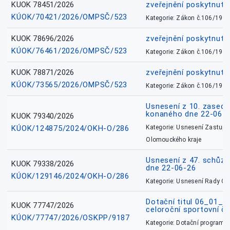
KUOK 78451/2026
zveřejnění poskytnuté
KÚOK/70421/2026/OMPSČ/523
Kategorie: Zákon č.106/1999
KUOK 78696/2026
zveřejnění poskytnuté
KÚOK/76461/2026/OMPSČ/523
Kategorie: Zákon č.106/1999
KUOK 78871/2026
zveřejnění poskytnuté
KÚOK/73565/2026/OMPSČ/523
Kategorie: Zákon č.106/1999
Usnesení z 10. zasedá
konaného dne 22-06-
KUOK 79340/2026
KÚOK/124875/2024/OKH-O/286
Kategorie: Usnesení Zastupit
Olomouckého kraje
Usnesení z 47. schůz
KUOK 79338/2026
dne 22-06-26
KÚOK/129146/2024/OKH-O/286
Kategorie: Usnesení Rady O
Dotační titul 06_01_
KUOK 77747/2026
celoroční sportovní č
KÚOK/77747/2026/OSKPP/9187
Kategorie: Dotační programy