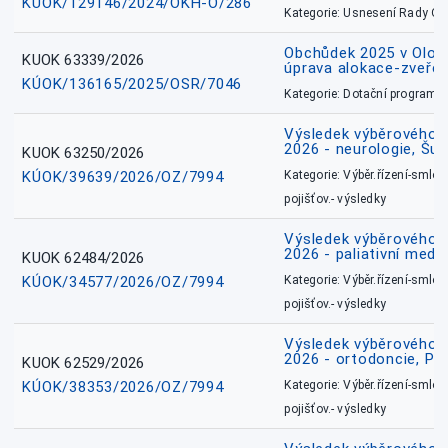
KÚOK/129146/2024/OKH-O/286
Kategorie: Usnesení Rady O
Obchůdek 2025 v Olom
KUOK 63339/2026
úprava alokace-zveřej
KÚOK/136165/2025/OSR/7046
Kategorie: Dotační programy
Výsledek výběrového ří
2026 - neurologie, Šu
KUOK 63250/2026
KÚOK/39639/2026/OZ/7994
Kategorie: Výběr.řízení-smlou
pojišťov.- výsledky
Výsledek výběrového ří
2026 - paliativní medic
KUOK 62484/2026
KÚOK/34577/2026/OZ/7994
Kategorie: Výběr.řízení-smlou
pojišťov.- výsledky
Výsledek výběrového ří
2026 - ortodoncie, Př
KUOK 62529/2026
KÚOK/38353/2026/OZ/7994
Kategorie: Výběr.řízení-smlou
pojišťov.- výsledky