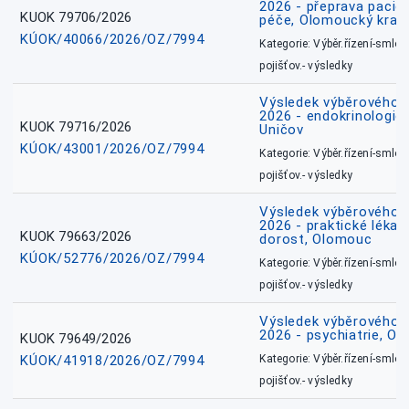
2026 - přeprava pacie
KUOK 79706/2026
péče, Olomoucký kraj
KÚOK/40066/2026/OZ/7994
Kategorie: Výběr.řízení-smlou
pojišťov.- výsledky
Výsledek výběrového ří
2026 - endokrinologie 
KUOK 79716/2026
Uničov
KÚOK/43001/2026/OZ/7994
Kategorie: Výběr.řízení-smlou
pojišťov.- výsledky
Výsledek výběrového ří
2026 - praktické lékařs
KUOK 79663/2026
dorost, Olomouc
KÚOK/52776/2026/OZ/7994
Kategorie: Výběr.řízení-smlou
pojišťov.- výsledky
Výsledek výběrového ří
2026 - psychiatrie, O
KUOK 79649/2026
KÚOK/41918/2026/OZ/7994
Kategorie: Výběr.řízení-smlou
pojišťov.- výsledky