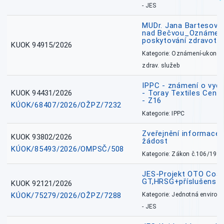
- JES
MUDr. Jana Bartesová
nad Bečvou_Oznámení
poskytování zdravotní
KUOK 94915/2026
Kategorie: Oznámení-ukončen
zdrav. služeb
IPPC - známení o vydá
KUOK 94431/2026
- Toray Textiles Centra
- Z16
KÚOK/68407/2026/OŽPZ/7232
Kategorie: IPPC
Zveřejnění informace 
KUOK 93802/2026
žádost
KÚOK/85493/2026/OMPSČ/508
Kategorie: Zákon č.106/1999
JES-Projekt OTO Coal
GT,HRSG+příslušenstv
KUOK 92121/2026
KÚOK/75279/2026/OŽPZ/7288
Kategorie: Jednotná environ
- JES