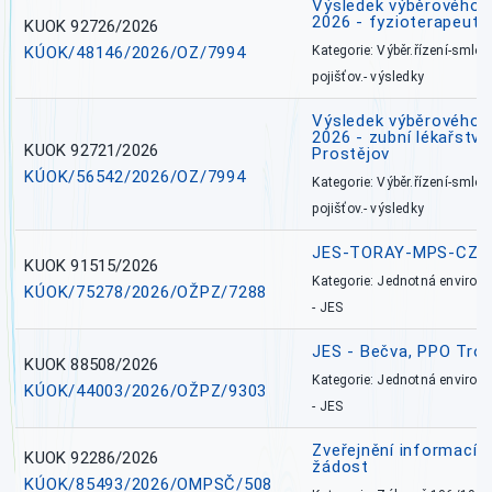
Výsledek výběrového ří
2026 - fyzioterapeut,
KUOK 92726/2026
KÚOK/48146/2026/OZ/7994
Kategorie: Výběr.řízení-smlou
pojišťov.- výsledky
Výsledek výběrového ří
2026 - zubní lékařství,
KUOK 92721/2026
Prostějov
KÚOK/56542/2026/OZ/7994
Kategorie: Výběr.řízení-smlou
pojišťov.- výsledky
JES-TORAY-MPS-CZ
KUOK 91515/2026
Kategorie: Jednotná environ
KÚOK/75278/2026/OŽPZ/7288
- JES
JES - Bečva, PPO Tro
KUOK 88508/2026
Kategorie: Jednotná environ
KÚOK/44003/2026/OŽPZ/9303
- JES
Zveřejnění informací 
KUOK 92286/2026
žádost
KÚOK/85493/2026/OMPSČ/508