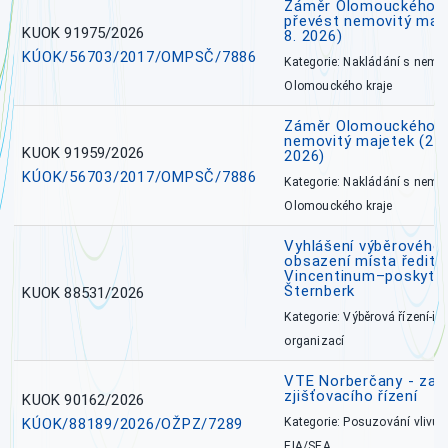
Záměr Olomouckého kr
převést nemovitý majet
KUOK 91975/2026
8. 2026)
KÚOK/56703/2017/OMPSČ/7886
Kategorie: Nakládání s nem
Olomouckého kraje
Záměr Olomouckého k
nemovitý majetek (27. 7
KUOK 91959/2026
2026)
KÚOK/56703/2017/OMPSČ/7886
Kategorie: Nakládání s nem
Olomouckého kraje
Vyhlášení výběrového 
obsazení místa ředite
Vincentinum–poskytova
Šternberk
KUOK 88531/2026
Kategorie: Výběrová řízení-ře
organizací
VTE Norberčany - zahá
zjišťovacího řízení
KUOK 90162/2026
KÚOK/88189/2026/OŽPZ/7289
Kategorie: Posuzování vlivů n
EIA/SEA