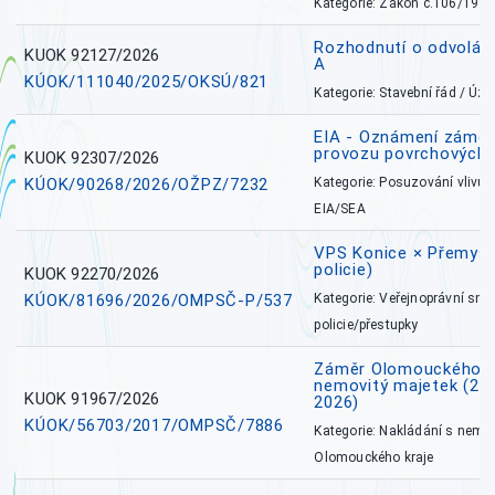
Kategorie: Zákon č.106/1999
Rozhodnutí o odvolán
KUOK 92127/2026
A
KÚOK/111040/2025/OKSÚ/821
Kategorie: Stavební řád / Ú
EIA - Oznámení záměru
provozu povrchových 
KUOK 92307/2026
KÚOK/90268/2026/OŽPZ/7232
Kategorie: Posuzování vlivů n
EIA/SEA
VPS Konice × Přemysl
policie)
KUOK 92270/2026
KÚOK/81696/2026/OMPSČ-P/537
Kategorie: Veřejnoprávní sml
policie/přestupky
Záměr Olomouckého k
nemovitý majetek (27. 7
KUOK 91967/2026
2026)
KÚOK/56703/2017/OMPSČ/7886
Kategorie: Nakládání s nem
Olomouckého kraje