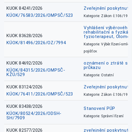
KUOK 84241/2026
Zveřejnění poskytnut
KÚOK/76583/2026/OMPSČ/523
Kategorie: Zákon č.106/1999
Vyhlášení výběrového ř
rehabilitační a fyzikál
KUOK 83628/2026
fyzioterapeut, Olomo
KÚOK/81496/2026/OZ/7994
Kategorie: Výběr.řízení-smlou
pojišťov.
KUOK 84692/2026
oznámení o ztrátě sl
průkazu
KÚOK/84315/2026/OMPSČ-
KŽÚ/529
Kategorie: Ostatní
KUOK 83124/2026
Zveřejnění poskytnut
KÚOK/76411/2026/OMPSČ/523
Kategorie: Zákon č.106/1999
KUOK 83438/2026
Stanovení PÚP
KÚOK/80524/2026/ODSH-
Kategorie: Správní řízení
SH/7909
KUOK 82577/2026
zveřejnění poskytnuté