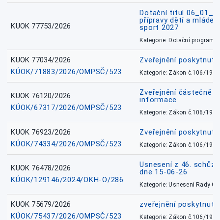
Dotační titul 06_01_
přípravy dětí a mládež
KUOK 77753/2026
sport 2027
Kategorie: Dotační programy
KUOK 77034/2026
Zveřejnění poskytnut
KÚOK/71883/2026/OMPSČ/523
Kategorie: Zákon č.106/1999
Zveřejnění částečně 
KUOK 76120/2026
informace
KÚOK/67317/2026/OMPSČ/523
Kategorie: Zákon č.106/1999
KUOK 76923/2026
Zveřejnění poskytnuté
KÚOK/74334/2026/OMPSČ/523
Kategorie: Zákon č.106/1999
Usnesení z 46. schůz
KUOK 76478/2026
dne 15-06-26
KÚOK/129146/2024/OKH-O/286
Kategorie: Usnesení Rady O
KUOK 75679/2026
zveřejnění poskytnuté
KÚOK/75437/2026/OMPSČ/523
Kategorie: Zákon č.106/1999