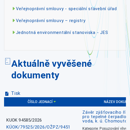
Veřejnoprávní smlouvy - speciální stavební úřad
Veřejnoprávní smlouvy – registry
Jednotná environmentální stanoviska - JES
Aktuálně vyvěšené
dokumenty
Tisk
ČÍSLO JEDNACÍ
NÁZEV DOKUM
Závěr zjišťovacího říz
pro tepelné čerpadlo
KUOK 94585/2026
voda, k. ú. Chomoutov
KÚOK/79525/2026/OŽPZ/9451
Kategorie: Posuzování vlivů n