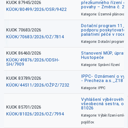
KUOK 87945/2026
přezkumného řízení o
povahy – Změna č. 2 
KÚOK/80499/2026/OSR/9422
Kategorie: Územně plánovac
Dotační program 11_
KUOK 70683/2026
podporu poskytovatel
paliativní péče v roce
KÚOK/70683/2026/OZ/7814
Kategorie: Dotační programy
KUOK 86460/2026
Stanovení MÚP, úprav
Hustopeče
KÚOK/49876/2026/ODSH-
SH/7909
Kategorie: Správní řízení
IPPC- Oznámení o vyd
KUOK 83789/2026
- Precheza a.s._Z18
KÚOK/44511/2026/OŽPZ/7232
Kategorie: IPPC
Vyhlášení výběrového ř
všeobecná sestra, okr
KUOK 85701/2026
81026
KÚOK/81026/2026/OZ/7994
Kategorie: Výběr.řízení-smlou
pojišťov.