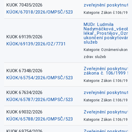
KUOK 70435/2026
zveřejnění poskytnuté
KÚOK/67018/2026/OMPSČ/523
Kategorie: Zákon č.106/1999
MUDr. Ludmila
Nadymáčková_všeobec
lékař_Prostějov_Ozná
KUOK 69139/2026
ukončení poskytování 
služeb
KÚOK/69139/2026/OZ/7731
Kategorie: Oznámení-ukončen
zdrav. služeb
Zveřejnění poskytnuté
KUOK 67348/2026
zákona č. 106/1999 Sb
KÚOK/65754/2026/OMPSČ/523
Kategorie: Zákon č.106/1999
KUOK 67634/2026
zveřejnění poskytnuté
KÚOK/65787/2026/OMPSČ/523
Kategorie: Zákon č.106/1999
KUOK 69032/2026
Zveřejnění poskytnut
KÚOK/65788/2026/OMPSČ/523
Kategorie: Zákon č.106/1999
KUOK 69754/2026
Zveřejnění poskytnut