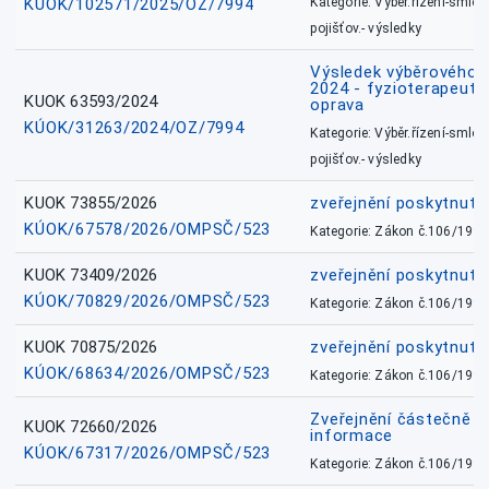
KÚOK/102571/2025/OZ/7994
Kategorie: Výběr.řízení-smlou
pojišťov.- výsledky
Výsledek výběrového ří
2024 - fyzioterapeut, 
KUOK 63593/2024
oprava
KÚOK/31263/2024/OZ/7994
Kategorie: Výběr.řízení-smlou
pojišťov.- výsledky
KUOK 73855/2026
zveřejnění poskytnuté
KÚOK/67578/2026/OMPSČ/523
Kategorie: Zákon č.106/1999
KUOK 73409/2026
zveřejnění poskytnuté
KÚOK/70829/2026/OMPSČ/523
Kategorie: Zákon č.106/1999
KUOK 70875/2026
zveřejnění poskytnuté
KÚOK/68634/2026/OMPSČ/523
Kategorie: Zákon č.106/1999
Zveřejnění částečně 
KUOK 72660/2026
informace
KÚOK/67317/2026/OMPSČ/523
Kategorie: Zákon č.106/1999