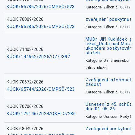
KÚOK/65786/2026/OMPSČ/523
Kategorie: Zákon č.106/1999
KUOK 70009/2026
zveřejnění poskytnuté
KÚOK/65785/2026/OMPSČ/523
Kategorie: Zákon č.106/1999
MUDr. Jiří Kudláček_pr
lékař_Ruda nad Mora
ukončení poskytování 
KUOK 71403/2026
služeb
KÚOK/144662/2025/OZ/9397
Kategorie: Oznámení-ukončen
zdrav. služeb
Zveřejnění informací 
KUOK 70672/2026
žádost
KÚOK/65744/2026/OMPSČ/523
Kategorie: Zákon č.106/1999
Usnesení z 45. schůz
KUOK 70706/2026
dne 01-06-26
KÚOK/129146/2024/OKH-O/286
Kategorie: Usnesení Rady O
KUOK 68049/2026
Zveřejnění poskytnutý