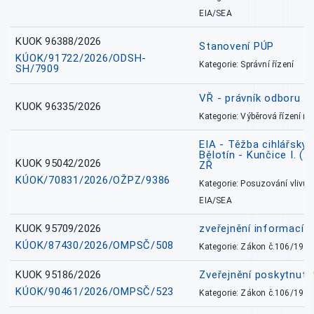
EIA/SEA
KUOK 96388/2026
Stanovení PÚP
KÚOK/91722/2026/ODSH-
Kategorie: Správní řízení
SH/7909
VŘ - právník odboru zd
KUOK 96335/2026
Kategorie: Výběrová řízení 
EIA - Těžba cihlářských
Bělotín - Kunčice I. (2
KUOK 95042/2026
ZŘ
KÚOK/70831/2026/OŽPZ/9386
Kategorie: Posuzování vlivů n
EIA/SEA
KUOK 95709/2026
zveřejnění informací 
KÚOK/87430/2026/OMPSČ/508
Kategorie: Zákon č.106/1999
KUOK 95186/2026
Zveřejnění poskytnut
KÚOK/90461/2026/OMPSČ/523
Kategorie: Zákon č.106/1999