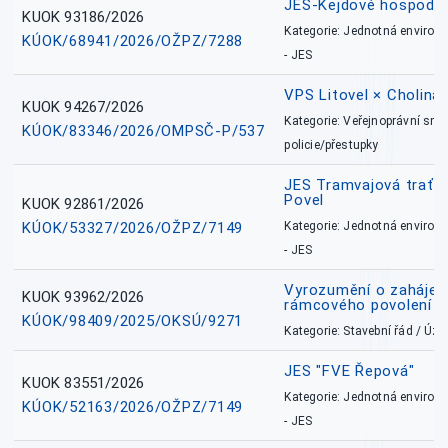
JES-Kejdové hospodářs
KUOK 93186/2026
Kategorie: Jednotná environ
KÚOK/68941/2026/OŽPZ/7288
- JES
VPS Litovel × Cholina 
KUOK 94267/2026
Kategorie: Veřejnoprávní sml
KÚOK/83346/2026/OMPSČ-P/537
policie/přestupky
JES Tramvajová trať - I
Povel
KUOK 92861/2026
KÚOK/53327/2026/OŽPZ/7149
Kategorie: Jednotná environ
- JES
Vyrozumění o zahájení 
KUOK 93962/2026
rámcového povolení
KÚOK/98409/2025/OKSÚ/9271
Kategorie: Stavební řád / Ú
JES "FVE Řepová"
KUOK 83551/2026
Kategorie: Jednotná environ
KÚOK/52163/2026/OŽPZ/7149
- JES