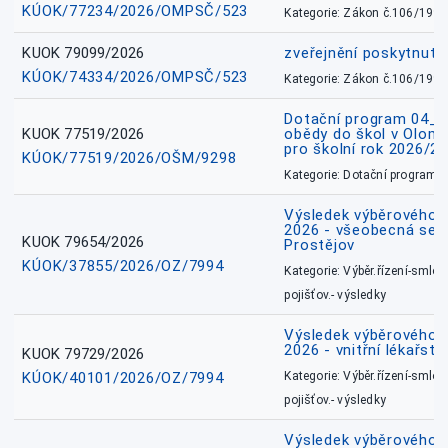
KÚOK/77234/2026/OMPSČ/523
Kategorie: Zákon č.106/1999
KUOK 79099/2026
zveřejnění poskytnuté
KÚOK/74334/2026/OMPSČ/523
Kategorie: Zákon č.106/1999
Dotační program 04_0
KUOK 77519/2026
obědy do škol v Olomo
pro školní rok 2026/2
KÚOK/77519/2026/OŠM/9298
Kategorie: Dotační programy
Výsledek výběrového ří
2026 - všeobecná sest
KUOK 79654/2026
Prostějov
KÚOK/37855/2026/OZ/7994
Kategorie: Výběr.řízení-smlou
pojišťov.- výsledky
Výsledek výběrového ří
2026 - vnitřní lékařstv
KUOK 79729/2026
KÚOK/40101/2026/OZ/7994
Kategorie: Výběr.řízení-smlou
pojišťov.- výsledky
Výsledek výběrového ří