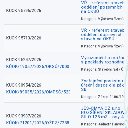
VŘ - referent stavebn
oddělení pozemních a
KUOK 95796/2026
na OKSÚ
Kategorie: Výběrová řízení 
VŘ - referent stavebn
oddělení dopravních a
KUOK 95713/2026
staveb na OKSÚ
Kategorie: Výběrová řízení 
Vyrozumění o možnos
KUOK 95247/2026
s podklady rozhodnutí
KÚOK/19057/2025/OKSÚ/7000
Kategorie: Stavební řád / Ú
Zveřejnění poskytnuté
KUOK 90954/2026
úřední desce dle záko
Sb.
KÚOK/89035/2026/OMPSČ/523
Kategorie: Zákon č.106/1999
JES-OMYA CZ s.r.o., 
ROZŠÍŘENÍ SKLADOVA
KUOK 93987/2026
SILO 125 m3 - osy 43
KÚOK/71201/2026/OŽPZ/7288
Kategorie: Jednotná environ