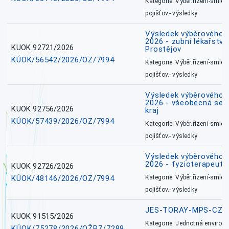
Kategorie: Výběr.řízení-smlou
pojišťov.- výsledky
Výsledek výběrového ří
2026 - zubní lékařství,
KUOK 92721/2026
Prostějov
KÚOK/56542/2026/OZ/7994
Kategorie: Výběr.řízení-smlou
pojišťov.- výsledky
Výsledek výběrového ří
2026 - všeobecná ses
KUOK 92756/2026
kraj
KÚOK/57439/2026/OZ/7994
Kategorie: Výběr.řízení-smlou
pojišťov.- výsledky
Výsledek výběrového ří
2026 - fyzioterapeut,
KUOK 92726/2026
KÚOK/48146/2026/OZ/7994
Kategorie: Výběr.řízení-smlou
pojišťov.- výsledky
JES-TORAY-MPS-CZ
KUOK 91515/2026
Kategorie: Jednotná environ
KÚOK/75278/2026/OŽPZ/7288