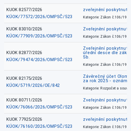
KUOK 82577/2026
zveřejnění poskytnuté
KÚOK/77572/2026/OMPSČ/523
Kategorie: Zákon č.106/1999
KUOK 83010/2026
Zveřejnění poskytnut
KÚOK/77909/2026/OMPSČ/523
Kategorie: Zákon č.106/1999
Zveřejnění poskytnuté
KUOK 82877/2026
úřední desce dle záko
Sb.
KÚOK/79474/2026/OMPSČ/523
Kategorie: Zákon č.106/1999
Závěrečný účet Olomo
KUOK 82175/2026
za rok 2025 - oznámen
KÚOK/5719/2026/OE/842
Kategorie: Rozpočet a souvis
KUOK 80711/2026
Zveřejnění poskytnut
KÚOK/76066/2026/OMPSČ/523
Kategorie: Zákon č.106/1999
KUOK 77925/2026
zveřejnění poskytnuté
KÚOK/76160/2026/OMPSČ/523
Kategorie: Zákon č.106/1999