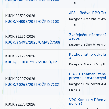
- JES
JES - Bečva, PPO Tro
KUOK 88508/2026
Kategorie: Jednotná environ
KÚOK/44003/2026/OŽPZ/9303
- JES
Zveřejnění informací 
KUOK 92286/2026
žádost
KÚOK/85493/2026/OMPSČ/508
Kategorie: Zákon č.106/1999
Rozhodnutí o odvolán
KUOK 92127/2026
A
KÚOK/111040/2025/OKSÚ/821
Kategorie: Stavební řád / Ú
EIA - Oznámení záměru
provozu povrchových 
KUOK 92307/2026
KÚOK/90268/2026/OŽPZ/7232
Kategorie: Posuzování vlivů n
EIA/SEA
VPS Konice × Přemysl
policie)
KUOK 92270/2026