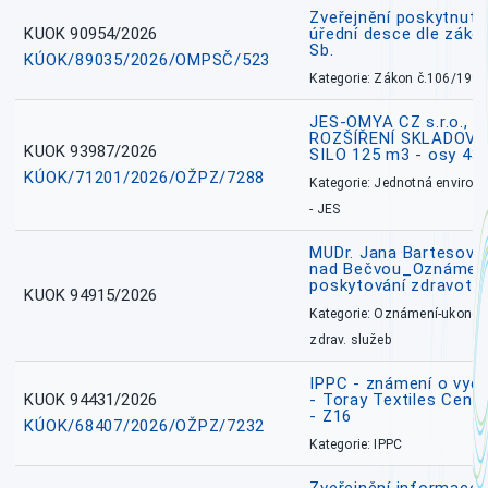
Zveřejnění poskytnuté
KUOK 90954/2026
úřední desce dle záko
Sb.
KÚOK/89035/2026/OMPSČ/523
Kategorie: Zákon č.106/1999
JES-OMYA CZ s.r.o., 
ROZŠÍŘENÍ SKLADOVA
KUOK 93987/2026
SILO 125 m3 - osy 43
KÚOK/71201/2026/OŽPZ/7288
Kategorie: Jednotná environ
- JES
MUDr. Jana Bartesová
nad Bečvou_Oznámení
poskytování zdravotní
KUOK 94915/2026
Kategorie: Oznámení-ukončen
zdrav. služeb
IPPC - známení o vydá
KUOK 94431/2026
- Toray Textiles Centra
- Z16
KÚOK/68407/2026/OŽPZ/7232
Kategorie: IPPC