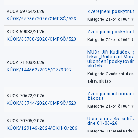
KUOK 69754/2026
Zveřejnění poskytnut
KÚOK/65786/2026/OMPSČ/523
Kategorie: Zákon č.106/1999
KUOK 69032/2026
Zveřejnění poskytnut
KÚOK/65788/2026/OMPSČ/523
Kategorie: Zákon č.106/1999
MUDr. Jiří Kudláček_pr
lékař_Ruda nad Mora
ukončení poskytování 
KUOK 71403/2026
služeb
KÚOK/144662/2025/OZ/9397
Kategorie: Oznámení-ukončen
zdrav. služeb
Zveřejnění informací 
KUOK 70672/2026
žádost
KÚOK/65744/2026/OMPSČ/523
Kategorie: Zákon č.106/1999
Usnesení z 45. schůz
KUOK 70706/2026
dne 01-06-26
KÚOK/129146/2024/OKH-O/286
Kategorie: Usnesení Rady O