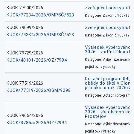
KUOK 77900/2026
zveřejnění poskytnuté
KÚOK/77234/2026/OMPSČ/523
Kategorie: Zákon č.106/1999
KUOK 79099/2026
zveřejnění poskytnuté
KÚOK/74334/2026/OMPSČ/523
Kategorie: Zákon č.106/1999
Výsledek výběrového ří
2026 - vnitřní lékařstv
KUOK 79729/2026
KÚOK/40101/2026/OZ/7994
Kategorie: Výběr.řízení-smlou
pojišťov.- výsledky
Dotační program 04_0
KUOK 77519/2026
obědy do škol v Olomo
pro školní rok 2026/2
KÚOK/77519/2026/OŠM/9298
Kategorie: Dotační programy
Výsledek výběrového ří
2026 - všeobecná sest
KUOK 79654/2026
Prostějov
KÚOK/37855/2026/OZ/7994
Kategorie: Výběr.řízení-smlou
pojišťov.- výsledky