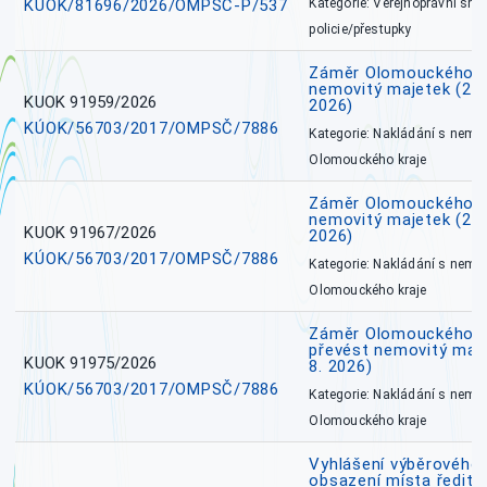
KÚOK/81696/2026/OMPSČ-P/537
Kategorie: Veřejnoprávní sml
policie/přestupky
Záměr Olomouckého k
nemovitý majetek (27. 7
KUOK 91959/2026
2026)
KÚOK/56703/2017/OMPSČ/7886
Kategorie: Nakládání s nem
Olomouckého kraje
Záměr Olomouckého k
nemovitý majetek (27. 7
KUOK 91967/2026
2026)
KÚOK/56703/2017/OMPSČ/7886
Kategorie: Nakládání s nem
Olomouckého kraje
Záměr Olomouckého kr
převést nemovitý majet
KUOK 91975/2026
8. 2026)
KÚOK/56703/2017/OMPSČ/7886
Kategorie: Nakládání s nem
Olomouckého kraje
Vyhlášení výběrového 
obsazení místa ředite