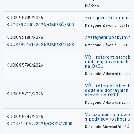
EIA/SEA
KUOK 95709/2026
zveřejnění informací 
KÚOK/87430/2026/OMPSČ/508
Kategorie: Zákon č.106/1999
KUOK 95186/2026
Zveřejnění poskytnut
KÚOK/90461/2026/OMPSČ/523
Kategorie: Zákon č.106/1999
VŘ - referent stavebn
oddělení pozemních a
KUOK 95796/2026
na OKSÚ
Kategorie: Výběrová řízení 
VŘ - referent stavebn
oddělení dopravních a
KUOK 95713/2026
staveb na OKSÚ
Kategorie: Výběrová řízení 
Vyrozumění o možnos
KUOK 95247/2026
s podklady rozhodnutí
KÚOK/19057/2025/OKSÚ/7000
Kategorie: Stavební řád / Ú