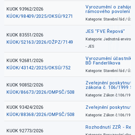
Vyrozumění o zahájení 
KUOK 93962/2026
rámcového povolení
KÚOK/98409/2025/OKSÚ/9271
Kategorie: Stavební řád / Ú
JES "FVE Řepová"
KUOK 83551/2026
Kategorie: Jednotná environ
KÚOK/52163/2026/OŽPZ/7149
- JES
Vyrozumění účastníků
KUOK 92681/2026
BD Fanderlíkova
KÚOK/43142/2025/OKSÚ/752
Kategorie: Stavební řád / Ú
Zveřejnění poskytnuté
KUOK 90852/2026
zákona č. 106/1999 Sb
KÚOK/86673/2026/OMPSČ/508
Kategorie: Zákon č.106/1999
KUOK 93424/2026
Zveřejnění poskytnut
KÚOK/88368/2026/OMPSČ/508
Kategorie: Zákon č.106/1999
Rozhodnutí ZZŘ - Rete
KUOK 92773/2026