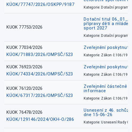
KÚOK/77747/2026/OSKPP/9187
Kategorie: Dotační programy
Dotační titul 06_01_
přípravy dětí a mládež
KUOK 77753/2026
sport 2027
Kategorie: Dotační programy
KUOK 77034/2026
Zveřejnění poskytnut
KÚOK/71883/2026/OMPSČ/523
Kategorie: Zákon č.106/1999
KUOK 76923/2026
Zveřejnění poskytnuté
KÚOK/74334/2026/OMPSČ/523
Kategorie: Zákon č.106/1999
Zveřejnění částečně 
KUOK 76120/2026
informace
KÚOK/67317/2026/OMPSČ/523
Kategorie: Zákon č.106/1999
Usnesení z 46. schůz
KUOK 76478/2026
dne 15-06-26
KÚOK/129146/2024/OKH-O/286
Kategorie: Usnesení Rady O