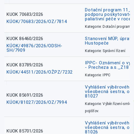
Dotační program 11_
KUOK 70683/2026
podporu poskytovatel
paliativní péče v roce
KÚOK/70683/2026/OZ/7814
Kategorie: Dotační programy
KUOK 86460/2026
Stanovení MÚP, úprav
Hustopeče
KÚOK/49876/2026/ODSH-
SH/7909
Kategorie: Správní řízení
IPPC- Oznámení o vyd
KUOK 83789/2026
- Precheza a.s._Z18
KÚOK/44511/2026/OŽPZ/7232
Kategorie: IPPC
Vyhlášení výběrového ř
všeobecná sestra, okr
KUOK 85691/2026
81027
KÚOK/81027/2026/OZ/7994
Kategorie: Výběr.řízení-smlou
pojišťov.
Vyhlášení výběrového ř
všeobecná sestra, okr
KUOK 85701/2026
81026