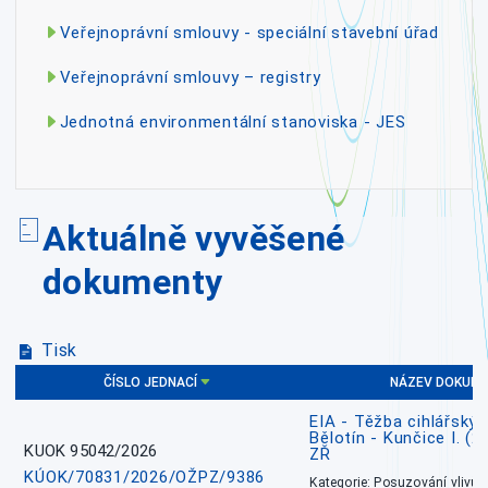
Veřejnoprávní smlouvy - speciální stavební úřad
Veřejnoprávní smlouvy – registry
Jednotná environmentální stanoviska - JES
Aktuálně vyvěšené
dokumenty
Tisk
ČÍSLO JEDNACÍ
NÁZEV DOKUM
EIA - Těžba cihlářských
Bělotín - Kunčice I. (2
KUOK 95042/2026
ZŘ
KÚOK/70831/2026/OŽPZ/9386
Kategorie: Posuzování vlivů n