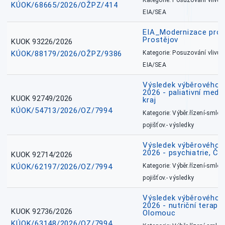
Kategorie: Posuzování vlivů n
KÚOK/68665/2026/OŽPZ/414
EIA/SEA
EIA_Modernizace pro
Prostějov
KUOK 93226/2026
KÚOK/88179/2026/OŽPZ/9386
Kategorie: Posuzování vlivů n
EIA/SEA
Výsledek výběrového ří
2026 - paliativní medi
KUOK 92749/2026
kraj
KÚOK/54713/2026/OZ/7994
Kategorie: Výběr.řízení-smlou
pojišťov.- výsledky
Výsledek výběrového ří
2026 - psychiatrie, Č
KUOK 92714/2026
KÚOK/62197/2026/OZ/7994
Kategorie: Výběr.řízení-smlou
pojišťov.- výsledky
Výsledek výběrového ří
2026 - nutriční terape
KUOK 92736/2026
Olomouc
KÚOK/63148/2026/OZ/7994