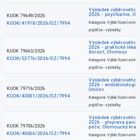
Výsledek výběrového ří
2026 - psychiatrie, O
KUOK 79649/2026
KÚOK/41918/2026/OZ/7994
Kategorie: Výběr.řízení-smlou
pojišťov.- výsledky
Výsledek výběrového ří
2026 - praktické lékařs
KUOK 79663/2026
dorost, Olomouc
KÚOK/52776/2026/OZ/7994
Kategorie: Výběr.řízení-smlou
pojišťov.- výsledky
Výsledek výběrového ří
2026 - endokrinologie 
KUOK 79716/2026
Uničov
KÚOK/43001/2026/OZ/7994
Kategorie: Výběr.řízení-smlou
pojišťov.- výsledky
Výsledek výběrového ří
2026 - přeprava pacie
KUOK 79706/2026
péče, Olomoucký kraj
KÚOK/40066/2026/OZ/7994
Kategorie: Výběr.řízení-smlou