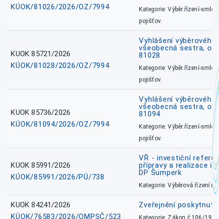
KÚOK/81026/2026/OZ/7994
Kategorie: Výběr.řízení-smlou
pojišťov.
Vyhlášení výběrového ř
všeobecná sestra, okr
KUOK 85721/2026
81028
KÚOK/81028/2026/OZ/7994
Kategorie: Výběr.řízení-smlou
pojišťov.
Vyhlášení výběrového ř
všeobecná sestra, ok
KUOK 85736/2026
81094
KÚOK/81094/2026/OZ/7994
Kategorie: Výběr.řízení-smlou
pojišťov.
VŘ - investiční refere
KUOK 85991/2026
přípravy a realizace in
DP Šumperk
KÚOK/85991/2026/PÚ/738
Kategorie: Výběrová řízení 
KUOK 84241/2026
Zveřejnění poskytnut
KÚOK/76583/2026/OMPSČ/523
Kategorie: Zákon č.106/1999