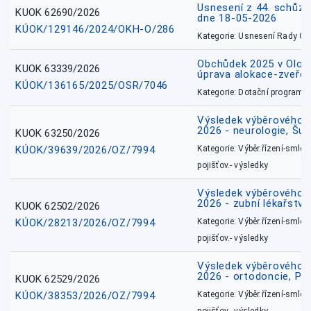
Usnesení z 44. schůz
KUOK 62690/2026
dne 18-05-2026
KÚOK/129146/2024/OKH-O/286
Kategorie: Usnesení Rady O
Obchůdek 2025 v Olom
KUOK 63339/2026
úprava alokace-zveřej
KÚOK/136165/2025/OSR/7046
Kategorie: Dotační programy
Výsledek výběrového ří
2026 - neurologie, Šu
KUOK 63250/2026
KÚOK/39639/2026/OZ/7994
Kategorie: Výběr.řízení-smlou
pojišťov.- výsledky
Výsledek výběrového ří
2026 - zubní lékařství
KUOK 62502/2026
KÚOK/28213/2026/OZ/7994
Kategorie: Výběr.řízení-smlou
pojišťov.- výsledky
Výsledek výběrového ří
2026 - ortodoncie, Př
KUOK 62529/2026
KÚOK/38353/2026/OZ/7994
Kategorie: Výběr.řízení-smlou