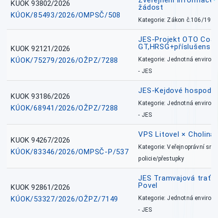
Zveřejnění informace 
KUOK 93802/2026
žádost
KÚOK/85493/2026/OMPSČ/508
Kategorie: Zákon č.106/1999
JES-Projekt OTO Coal
GT,HRSG+příslušenstv
KUOK 92121/2026
KÚOK/75279/2026/OŽPZ/7288
Kategorie: Jednotná environ
- JES
JES-Kejdové hospodářs
KUOK 93186/2026
Kategorie: Jednotná environ
KÚOK/68941/2026/OŽPZ/7288
- JES
VPS Litovel × Cholina 
KUOK 94267/2026
Kategorie: Veřejnoprávní sml
KÚOK/83346/2026/OMPSČ-P/537
policie/přestupky
JES Tramvajová trať - I
Povel
KUOK 92861/2026
KÚOK/53327/2026/OŽPZ/7149
Kategorie: Jednotná environ
- JES