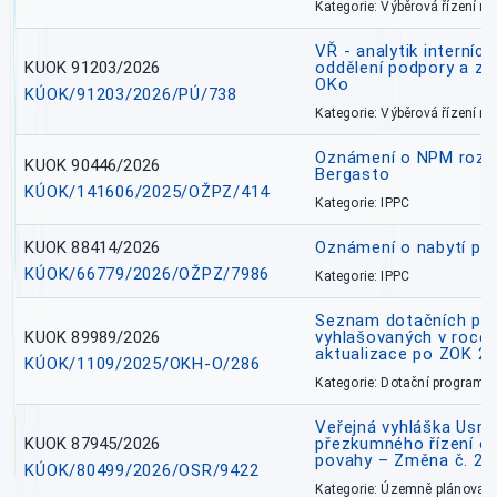
Kategorie: Výběrová řízení 
VŘ - analytik interníc
KUOK 91203/2026
oddělení podpory a zp
OKo
KÚOK/91203/2026/PÚ/738
Kategorie: Výběrová řízení 
Oznámení o NPM rozh
KUOK 90446/2026
Bergasto
KÚOK/141606/2025/OŽPZ/414
Kategorie: IPPC
KUOK 88414/2026
Oznámení o nabytí prá
KÚOK/66779/2026/OŽPZ/7986
Kategorie: IPPC
Seznam dotačních pr
KUOK 89989/2026
vyhlašovaných v roce 
aktualizace po ZOK 22
KÚOK/1109/2025/OKH-O/286
Kategorie: Dotační programy
Veřejná vyhláška Usne
KUOK 87945/2026
přezkumného řízení o
povahy – Změna č. 2 
KÚOK/80499/2026/OSR/9422
Kategorie: Územně plánovac