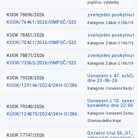
pojišťov.- výsledky
KUOK 78696/2026
zveřejnění poskytnuté
KÚOK/76461/2026/OMPSČ/523
Kategorie: Zákon č.106/1999
KUOK 78451/2026
zveřejnění poskytnuté
KÚOK/70421/2026/OMPSČ/523
Kategorie: Zákon č.106/1999
KUOK 78871/2026
zveřejnění poskytnuté
KÚOK/73565/2026/OMPSČ/523
Kategorie: Zákon č.106/1999
Usnesení z 47. schůz
KUOK 79338/2026
dne 22-06-26
KÚOK/129146/2024/OKH-O/286
Kategorie: Usnesení Rady O
Usnesení z 10. zasedá
konaného dne 22-06-
KUOK 79340/2026
KÚOK/124875/2024/OKH-O/286
Kategorie: Usnesení Zastupit
Olomouckého kraje
Dotační titul 06_01_
KUOK 77747/2026
celoroční sportovní č