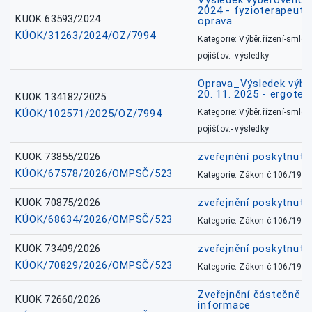
Výsledek výběrového ří
2024 - fyzioterapeut, 
KUOK 63593/2024
oprava
KÚOK/31263/2024/OZ/7994
Kategorie: Výběr.řízení-smlou
pojišťov.- výsledky
Oprava_Výsledek výbě
20. 11. 2025 - ergote
KUOK 134182/2025
KÚOK/102571/2025/OZ/7994
Kategorie: Výběr.řízení-smlou
pojišťov.- výsledky
KUOK 73855/2026
zveřejnění poskytnuté
KÚOK/67578/2026/OMPSČ/523
Kategorie: Zákon č.106/1999
KUOK 70875/2026
zveřejnění poskytnuté
KÚOK/68634/2026/OMPSČ/523
Kategorie: Zákon č.106/1999
KUOK 73409/2026
zveřejnění poskytnuté
KÚOK/70829/2026/OMPSČ/523
Kategorie: Zákon č.106/1999
Zveřejnění částečně 
KUOK 72660/2026
informace