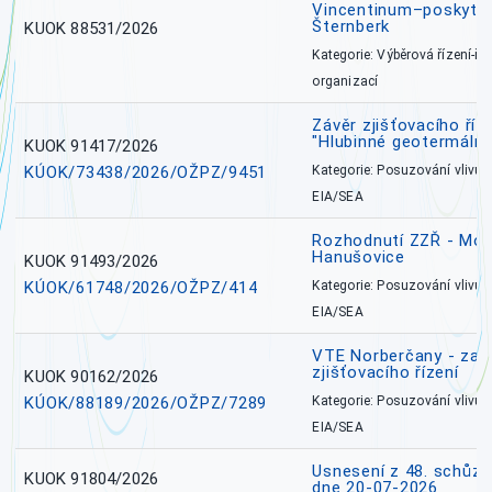
Vincentinum–poskytova
Šternberk
KUOK 88531/2026
Kategorie: Výběrová řízení-ře
organizací
Závěr zjišťovacího ří
"Hlubinné geotermální
KUOK 91417/2026
KÚOK/73438/2026/OŽPZ/9451
Kategorie: Posuzování vlivů n
EIA/SEA
Rozhodnutí ZZŘ - Mobi
Hanušovice
KUOK 91493/2026
KÚOK/61748/2026/OŽPZ/414
Kategorie: Posuzování vlivů n
EIA/SEA
VTE Norberčany - zahá
zjišťovacího řízení
KUOK 90162/2026
KÚOK/88189/2026/OŽPZ/7289
Kategorie: Posuzování vlivů n
EIA/SEA
Usnesení z 48. schůz
KUOK 91804/2026
dne 20-07-2026