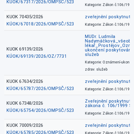
KÚOK/67317/2026/OMPSČ/523
Kategorie: Zákon č.106/1999
KUOK 70435/2026
zveřejnění poskytnuté
KÚOK/67018/2026/OMPSČ/523
Kategorie: Zákon č.106/1999
MUDr. Ludmila
Nadymáčková_všeobec
lékař_Prostějov_Ozná
KUOK 69139/2026
ukončení poskytování 
služeb
KÚOK/69139/2026/OZ/7731
Kategorie: Oznámení-ukončen
zdrav. služeb
KUOK 67634/2026
zveřejnění poskytnuté
KÚOK/65787/2026/OMPSČ/523
Kategorie: Zákon č.106/1999
Zveřejnění poskytnuté
KUOK 67348/2026
zákona č. 106/1999 Sb
KÚOK/65754/2026/OMPSČ/523
Kategorie: Zákon č.106/1999
KUOK 70009/2026
zveřejnění poskytnuté
KÚOK/65785/2026/OMPSČ/523
Kategorie: Zákon č.106/1999