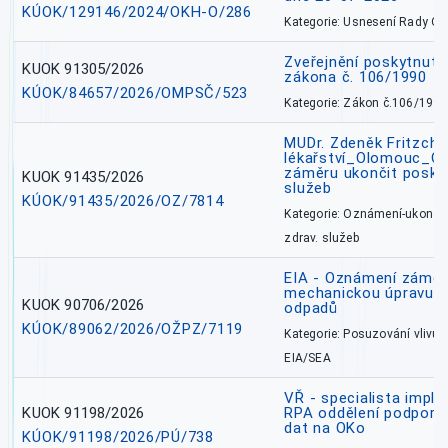
KÚOK/129146/2024/OKH-O/286
Kategorie: Usnesení Rady O
Zveřejnění poskytnutí
KUOK 91305/2026
zákona č. 106/1990
KÚOK/84657/2026/OMPSČ/523
Kategorie: Zákon č.106/1999
MUDr. Zdeněk Fritzch_
lékařství_Olomouc_O
záměru ukončit poskyt
KUOK 91435/2026
služeb
KÚOK/91435/2026/OZ/7814
Kategorie: Oznámení-ukončen
zdrav. služeb
EIA - Oznámení záměru
mechanickou úpravu a 
KUOK 90706/2026
odpadů
KÚOK/89062/2026/OŽPZ/7119
Kategorie: Posuzování vlivů n
EIA/SEA
VŘ - specialista impl
KUOK 91198/2026
RPA oddělení podpory 
dat na OKo
KÚOK/91198/2026/PÚ/738