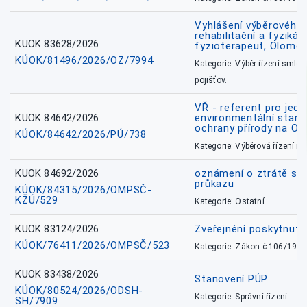
Vyhlášení výběrového ř
rehabilitační a fyzikál
KUOK 83628/2026
fyzioterapeut, Olomo
KÚOK/81496/2026/OZ/7994
Kategorie: Výběr.řízení-smlou
pojišťov.
VŘ - referent pro jed
KUOK 84642/2026
environmentální stano
ochrany přírody na O
KÚOK/84642/2026/PÚ/738
Kategorie: Výběrová řízení 
KUOK 84692/2026
oznámení o ztrátě sl
průkazu
KÚOK/84315/2026/OMPSČ-
KŽÚ/529
Kategorie: Ostatní
KUOK 83124/2026
Zveřejnění poskytnut
KÚOK/76411/2026/OMPSČ/523
Kategorie: Zákon č.106/1999
KUOK 83438/2026
Stanovení PÚP
KÚOK/80524/2026/ODSH-
Kategorie: Správní řízení
SH/7909