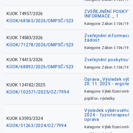
ZVEŘEJNĚNÍ POSKYT
KUOK 74957/2026
INFORMACE _ 1
KÚOK/68565/2026/OMPSČ/523
Kategorie: Zákon č.106/1999
Zveřejnění informace 
KUOK 74583/2026
žádost
KÚOK/71278/2026/OMPSČ/523
Kategorie: Zákon č.106/1999
KUOK 74413/2026
Zveřejnění poskytnut
KÚOK/68892/2026/OMPSČ/523
Kategorie: Zákon č.106/1999
Oprava_Výsledek výbě
20. 11. 2025 - ergote
KUOK 134182/2025
KÚOK/102571/2025/OZ/7994
Kategorie: Výběr.řízení-smlou
pojišťov.- výsledky
Výsledek výběrového ří
2024 - fyzioterapeut, 
KUOK 63593/2024
oprava
KÚOK/31263/2024/OZ/7994
Kategorie: Výběr.řízení-smlou