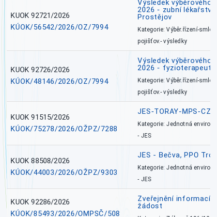
Výsledek výběrového ří
2026 - zubní lékařství,
KUOK 92721/2026
Prostějov
KÚOK/56542/2026/OZ/7994
Kategorie: Výběr.řízení-smlou
pojišťov.- výsledky
Výsledek výběrového ří
2026 - fyzioterapeut,
KUOK 92726/2026
KÚOK/48146/2026/OZ/7994
Kategorie: Výběr.řízení-smlou
pojišťov.- výsledky
JES-TORAY-MPS-CZ
KUOK 91515/2026
Kategorie: Jednotná environ
KÚOK/75278/2026/OŽPZ/7288
- JES
JES - Bečva, PPO Tro
KUOK 88508/2026
Kategorie: Jednotná environ
KÚOK/44003/2026/OŽPZ/9303
- JES
Zveřejnění informací 
KUOK 92286/2026
žádost
KÚOK/85493/2026/OMPSČ/508