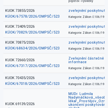
pojišťov.- výsledky
KUOK 73855/2026
zveřejnění poskytnuté
KÚOK/67578/2026/OMPSČ/523
Kategorie: Zákon č.106/1999
KUOK 73409/2026
zveřejnění poskytnuté
KÚOK/70829/2026/OMPSČ/523
Kategorie: Zákon č.106/1999
KUOK 70875/2026
zveřejnění poskytnuté
KÚOK/68634/2026/OMPSČ/523
Kategorie: Zákon č.106/1999
Zveřejnění částečně 
KUOK 72660/2026
informace
KÚOK/67317/2026/OMPSČ/523
Kategorie: Zákon č.106/1999
KUOK 70435/2026
zveřejnění poskytnuté
KÚOK/67018/2026/OMPSČ/523
Kategorie: Zákon č.106/1999
MUDr. Ludmila
Nadymáčková_všeobec
lékař_Prostějov_Ozná
KUOK 69139/2026
ukončení poskytování 