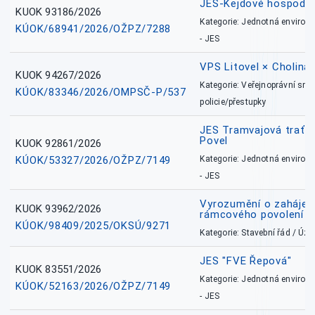
JES-Kejdové hospodářs
KUOK 93186/2026
Kategorie: Jednotná environ
KÚOK/68941/2026/OŽPZ/7288
- JES
VPS Litovel × Cholina 
KUOK 94267/2026
Kategorie: Veřejnoprávní sml
KÚOK/83346/2026/OMPSČ-P/537
policie/přestupky
JES Tramvajová trať - I
Povel
KUOK 92861/2026
KÚOK/53327/2026/OŽPZ/7149
Kategorie: Jednotná environ
- JES
Vyrozumění o zahájení 
KUOK 93962/2026
rámcového povolení
KÚOK/98409/2025/OKSÚ/9271
Kategorie: Stavební řád / Ú
JES "FVE Řepová"
KUOK 83551/2026
Kategorie: Jednotná environ
KÚOK/52163/2026/OŽPZ/7149
- JES