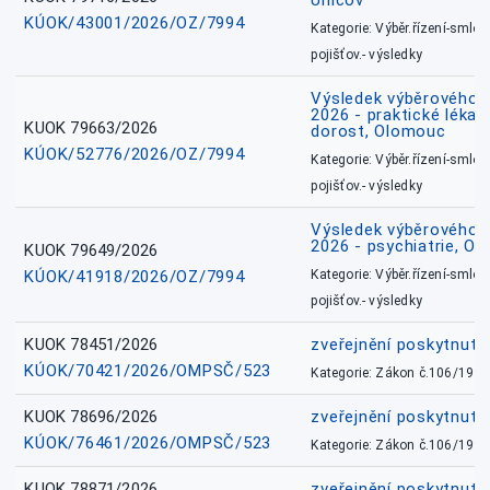
Uničov
KÚOK/43001/2026/OZ/7994
Kategorie: Výběr.řízení-smlou
pojišťov.- výsledky
Výsledek výběrového ří
2026 - praktické lékařs
KUOK 79663/2026
dorost, Olomouc
KÚOK/52776/2026/OZ/7994
Kategorie: Výběr.řízení-smlou
pojišťov.- výsledky
Výsledek výběrového ří
2026 - psychiatrie, O
KUOK 79649/2026
KÚOK/41918/2026/OZ/7994
Kategorie: Výběr.řízení-smlou
pojišťov.- výsledky
KUOK 78451/2026
zveřejnění poskytnuté
KÚOK/70421/2026/OMPSČ/523
Kategorie: Zákon č.106/1999
KUOK 78696/2026
zveřejnění poskytnuté
KÚOK/76461/2026/OMPSČ/523
Kategorie: Zákon č.106/1999
KUOK 78871/2026
zveřejnění poskytnuté