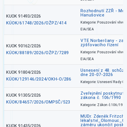
Rozhodnutí ZZŘ - Mobi
Hanušovice
KUOK 91493/2026
KÚOK/61748/2026/OŽPZ/414
Kategorie: Posuzování vlivů n
EIA/SEA
VTE Norberčany - zahá
zjišťovacího řízení
KUOK 90162/2026
KÚOK/88189/2026/OŽPZ/7289
Kategorie: Posuzování vlivů n
EIA/SEA
Usnesení z 48. schůz
KUOK 91804/2026
dne 20-07-2026
KÚOK/129146/2024/OKH-O/286
Kategorie: Usnesení Rady O
Zveřejnění poskytnutí
KUOK 91305/2026
zákona č. 106/1990
KÚOK/84657/2026/OMPSČ/523
Kategorie: Zákon č.106/1999
MUDr. Zdeněk Fritzch_
lékařství_Olomouc_O
záměru ukončit poskyt
KUOK 91435/2026