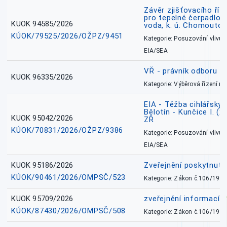
Závěr zjišťovacího říz
pro tepelné čerpadlo
KUOK 94585/2026
voda, k. ú. Chomoutov
KÚOK/79525/2026/OŽPZ/9451
Kategorie: Posuzování vlivů n
EIA/SEA
VŘ - právník odboru zd
KUOK 96335/2026
Kategorie: Výběrová řízení 
EIA - Těžba cihlářských
Bělotín - Kunčice I. (2
KUOK 95042/2026
ZŘ
KÚOK/70831/2026/OŽPZ/9386
Kategorie: Posuzování vlivů n
EIA/SEA
KUOK 95186/2026
Zveřejnění poskytnut
KÚOK/90461/2026/OMPSČ/523
Kategorie: Zákon č.106/1999
KUOK 95709/2026
zveřejnění informací 
KÚOK/87430/2026/OMPSČ/508
Kategorie: Zákon č.106/1999