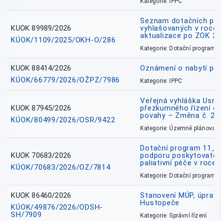
Kategorie: IPPC
Seznam dotačních pr
KUOK 89989/2026
vyhlašovaných v roce 
aktualizace po ZOK 22
KÚOK/1109/2025/OKH-O/286
Kategorie: Dotační programy
KUOK 88414/2026
Oznámení o nabytí prá
KÚOK/66779/2026/OŽPZ/7986
Kategorie: IPPC
Veřejná vyhláška Usne
KUOK 87945/2026
přezkumného řízení o
povahy – Změna č. 2 
KÚOK/80499/2026/OSR/9422
Kategorie: Územně plánovac
Dotační program 11_
KUOK 70683/2026
podporu poskytovatel
paliativní péče v roce
KÚOK/70683/2026/OZ/7814
Kategorie: Dotační programy
KUOK 86460/2026
Stanovení MÚP, úprav
Hustopeče
KÚOK/49876/2026/ODSH-
SH/7909
Kategorie: Správní řízení