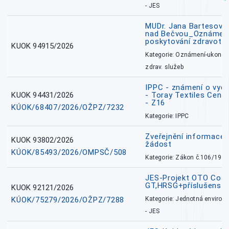
- JES
MUDr. Jana Bartesová
nad Bečvou_Oznámení
poskytování zdravotní
KUOK 94915/2026
Kategorie: Oznámení-ukončen
zdrav. služeb
IPPC - známení o vydá
KUOK 94431/2026
- Toray Textiles Centra
- Z16
KÚOK/68407/2026/OŽPZ/7232
Kategorie: IPPC
Zveřejnění informace 
KUOK 93802/2026
žádost
KÚOK/85493/2026/OMPSČ/508
Kategorie: Zákon č.106/1999
JES-Projekt OTO Coal
GT,HRSG+příslušenstv
KUOK 92121/2026
KÚOK/75279/2026/OŽPZ/7288
Kategorie: Jednotná environ
- JES