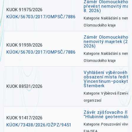
Záměr Olomouckého kr
převést nemovitý majet
KUOK 91975/2026
8. 2026)
KÚOK/56703/2017/OMPSČ/7886
Kategorie: Nakládání s nem
Olomouckého kraje
Záměr Olomouckého k
nemovitý majetek (27. 7
KUOK 91959/2026
2026)
KÚOK/56703/2017/OMPSČ/7886
Kategorie: Nakládání s nem
Olomouckého kraje
Vyhlášení výběrového 
obsazení místa ředite
Vincentinum–poskytova
Šternberk
KUOK 88531/2026
Kategorie: Výběrová řízení-ře
organizací
Závěr zjišťovacího ří
"Hlubinné geotermální
KUOK 91417/2026
KÚOK/73438/2026/OŽPZ/9451
Kategorie: Posuzování vlivů n
EIA/SEA