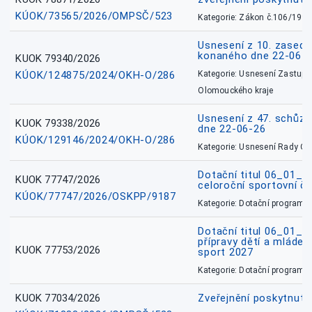
KÚOK/73565/2026/OMPSČ/523
Kategorie: Zákon č.106/1999
Usnesení z 10. zasedá
konaného dne 22-06-
KUOK 79340/2026
KÚOK/124875/2024/OKH-O/286
Kategorie: Usnesení Zastupit
Olomouckého kraje
Usnesení z 47. schůz
KUOK 79338/2026
dne 22-06-26
KÚOK/129146/2024/OKH-O/286
Kategorie: Usnesení Rady O
Dotační titul 06_01_
KUOK 77747/2026
celoroční sportovní č
KÚOK/77747/2026/OSKPP/9187
Kategorie: Dotační programy
Dotační titul 06_01_
přípravy dětí a mládež
KUOK 77753/2026
sport 2027
Kategorie: Dotační programy
KUOK 77034/2026
Zveřejnění poskytnut