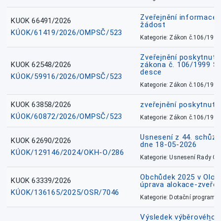
Zveřejnění informace 
KUOK 66491/2026
žádost
KÚOK/61419/2026/OMPSČ/523
Kategorie: Zákon č.106/1999
Zveřejnění poskytnuté
KUOK 62548/2026
zákona č. 106/1999 Sb.
desce
KÚOK/59916/2026/OMPSČ/523
Kategorie: Zákon č.106/1999
KUOK 63858/2026
zveřejnění poskytnuté
KÚOK/60872/2026/OMPSČ/523
Kategorie: Zákon č.106/1999
Usnesení z 44. schůz
KUOK 62690/2026
dne 18-05-2026
KÚOK/129146/2024/OKH-O/286
Kategorie: Usnesení Rady O
Obchůdek 2025 v Olom
KUOK 63339/2026
úprava alokace-zveřej
KÚOK/136165/2025/OSR/7046
Kategorie: Dotační programy
Výsledek výběrového ří