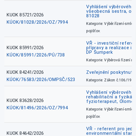
Vyhlášení výběrového ř
všeobecná sestra, okr
KUOK 85721/2026
81028
KÚOK/81028/2026/OZ/7994
Kategorie: Výběr.řízení-smlou
pojišťov.
VŘ - investiční refere
KUOK 85991/2026
přípravy a realizace in
DP Šumperk
KÚOK/85991/2026/PÚ/738
Kategorie: Výběrová řízení 
KUOK 84241/2026
Zveřejnění poskytnut
KÚOK/76583/2026/OMPSČ/523
Kategorie: Zákon č.106/1999
Vyhlášení výběrového ř
rehabilitační a fyzikál
KUOK 83628/2026
fyzioterapeut, Olomo
KÚOK/81496/2026/OZ/7994
Kategorie: Výběr.řízení-smlou
pojišťov.
VŘ - referent pro jed
KUOK 84642/2026
environmentální stano