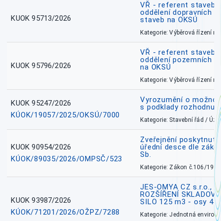
VŘ - referent stavebn
oddělení dopravních a
KUOK 95713/2026
staveb na OKSÚ
Kategorie: Výběrová řízení 
VŘ - referent stavebn
oddělení pozemních a
KUOK 95796/2026
na OKSÚ
Kategorie: Výběrová řízení 
Vyrozumění o možnos
KUOK 95247/2026
s podklady rozhodnutí
KÚOK/19057/2025/OKSÚ/7000
Kategorie: Stavební řád / Ú
Zveřejnění poskytnuté
KUOK 90954/2026
úřední desce dle záko
Sb.
KÚOK/89035/2026/OMPSČ/523
Kategorie: Zákon č.106/1999
JES-OMYA CZ s.r.o., 
ROZŠÍŘENÍ SKLADOVA
KUOK 93987/2026
SILO 125 m3 - osy 43
KÚOK/71201/2026/OŽPZ/7288
Kategorie: Jednotná environ