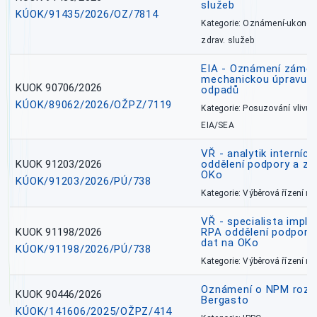
služeb
KÚOK/91435/2026/OZ/7814
Kategorie: Oznámení-ukončen
zdrav. služeb
EIA - Oznámení záměru
mechanickou úpravu a 
KUOK 90706/2026
odpadů
KÚOK/89062/2026/OŽPZ/7119
Kategorie: Posuzování vlivů n
EIA/SEA
VŘ - analytik interníc
KUOK 91203/2026
oddělení podpory a zp
OKo
KÚOK/91203/2026/PÚ/738
Kategorie: Výběrová řízení 
VŘ - specialista impl
KUOK 91198/2026
RPA oddělení podpory 
dat na OKo
KÚOK/91198/2026/PÚ/738
Kategorie: Výběrová řízení 
Oznámení o NPM rozh
KUOK 90446/2026
Bergasto
KÚOK/141606/2025/OŽPZ/414