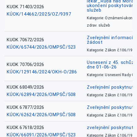
lékař_Ruda nad Mora
ukončení poskytování 
KUOK 71403/2026
služeb
KÚOK/144662/2025/OZ/9397
Kategorie: Oznámení-ukončen
zdrav. služeb
Zveřejnění informací 
KUOK 70672/2026
žádost
KÚOK/65744/2026/OMPSČ/523
Kategorie: Zákon č.106/1999
Usnesení z 45. schůz
KUOK 70706/2026
dne 01-06-26
KÚOK/129146/2024/OKH-O/286
Kategorie: Usnesení Rady O
KUOK 68049/2026
Zveřejnění poskytnutý
KÚOK/62894/2026/OMPSČ/508
Kategorie: Zákon č.106/1999
KUOK 67877/2026
Zveřejnění poskytnut
KÚOK/62624/2026/OMPSČ/508
Kategorie: Zákon č.106/1999
KUOK 67618/2026
zveřejnění poskytnuté
KÚOK/66091/2026/OMPSČ/523
Kategorie: Zákon č.106/1999