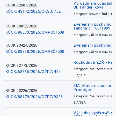
Vyrozumění účastníků
KUOK 92681/2026
BD Fanderlíkova
KÚOK/43142/2025/OKSÚ/752
Kategorie: Stavební řád / Ú
Zveřejnění poskytnuté
KUOK 90852/2026
zákona č. 106/1999 Sb
KÚOK/86673/2026/OMPSČ/508
Kategorie: Zákon č.106/1999
KUOK 93424/2026
Zveřejnění poskytnut
KÚOK/88368/2026/OMPSČ/508
Kategorie: Zákon č.106/1999
Rozhodnutí ZZŘ - Rete
KUOK 92773/2026
Kategorie: Posuzování vlivů n
KÚOK/68665/2026/OŽPZ/414
EIA/SEA
EIA_Modernizace pro
Prostějov
KUOK 93226/2026
KÚOK/88179/2026/OŽPZ/9386
Kategorie: Posuzování vlivů n
EIA/SEA
Výsledek výběrového ří