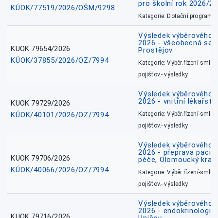
pro školní rok 2026/2
KÚOK/77519/2026/OŠM/9298
Kategorie: Dotační programy
Výsledek výběrového ří
2026 - všeobecná sest
KUOK 79654/2026
Prostějov
KÚOK/37855/2026/OZ/7994
Kategorie: Výběr.řízení-smlou
pojišťov.- výsledky
Výsledek výběrového ří
2026 - vnitřní lékařstv
KUOK 79729/2026
KÚOK/40101/2026/OZ/7994
Kategorie: Výběr.řízení-smlou
pojišťov.- výsledky
Výsledek výběrového ří
2026 - přeprava pacie
KUOK 79706/2026
péče, Olomoucký kraj
KÚOK/40066/2026/OZ/7994
Kategorie: Výběr.řízení-smlou
pojišťov.- výsledky
Výsledek výběrového ří
2026 - endokrinologie 
KUOK 79716/2026