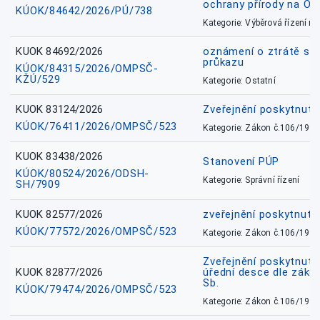
ochrany přírody na O
KÚOK/84642/2026/PÚ/738
Kategorie: Výběrová řízení 
KUOK 84692/2026
oznámení o ztrátě sl
průkazu
KÚOK/84315/2026/OMPSČ-
KŽÚ/529
Kategorie: Ostatní
KUOK 83124/2026
Zveřejnění poskytnut
KÚOK/76411/2026/OMPSČ/523
Kategorie: Zákon č.106/1999
KUOK 83438/2026
Stanovení PÚP
KÚOK/80524/2026/ODSH-
Kategorie: Správní řízení
SH/7909
KUOK 82577/2026
zveřejnění poskytnuté
KÚOK/77572/2026/OMPSČ/523
Kategorie: Zákon č.106/1999
Zveřejnění poskytnuté
KUOK 82877/2026
úřední desce dle záko
Sb.
KÚOK/79474/2026/OMPSČ/523
Kategorie: Zákon č.106/1999