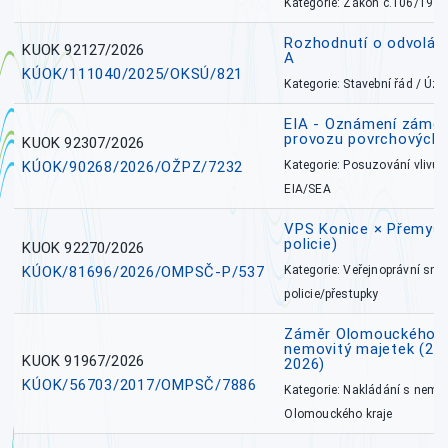
Kategorie: Zákon č.106/1999
Rozhodnutí o odvolán
KUOK 92127/2026
A
KÚOK/111040/2025/OKSÚ/821
Kategorie: Stavební řád / Ú
EIA - Oznámení záměru
provozu povrchových 
KUOK 92307/2026
KÚOK/90268/2026/OŽPZ/7232
Kategorie: Posuzování vlivů n
EIA/SEA
VPS Konice × Přemysl
policie)
KUOK 92270/2026
KÚOK/81696/2026/OMPSČ-P/537
Kategorie: Veřejnoprávní sml
policie/přestupky
Záměr Olomouckého k
nemovitý majetek (27. 7
KUOK 91967/2026
2026)
KÚOK/56703/2017/OMPSČ/7886
Kategorie: Nakládání s nem
Olomouckého kraje