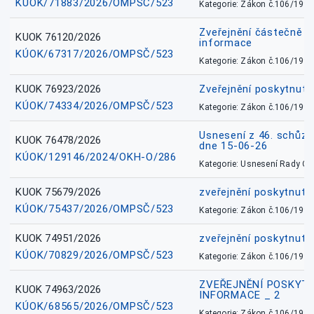
KÚOK/71883/2026/OMPSČ/523
Kategorie: Zákon č.106/1999
Zveřejnění částečně 
KUOK 76120/2026
informace
KÚOK/67317/2026/OMPSČ/523
Kategorie: Zákon č.106/1999
KUOK 76923/2026
Zveřejnění poskytnuté
KÚOK/74334/2026/OMPSČ/523
Kategorie: Zákon č.106/1999
Usnesení z 46. schůz
KUOK 76478/2026
dne 15-06-26
KÚOK/129146/2024/OKH-O/286
Kategorie: Usnesení Rady O
KUOK 75679/2026
zveřejnění poskytnuté
KÚOK/75437/2026/OMPSČ/523
Kategorie: Zákon č.106/1999
KUOK 74951/2026
zveřejnění poskytnuté
KÚOK/70829/2026/OMPSČ/523
Kategorie: Zákon č.106/1999
ZVEŘEJNĚNÍ POSKYT
KUOK 74963/2026
INFORMACE _ 2
KÚOK/68565/2026/OMPSČ/523
Kategorie: Zákon č.106/1999