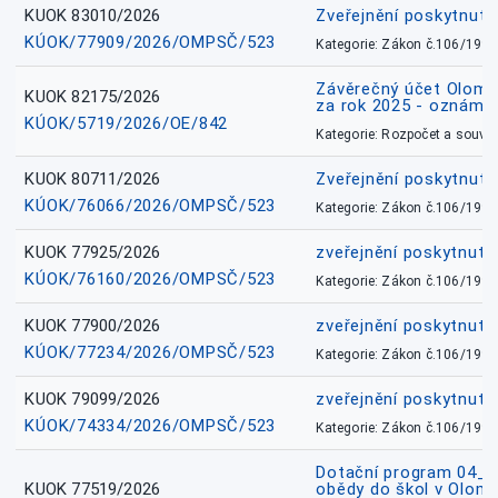
KUOK 83010/2026
Zveřejnění poskytnut
KÚOK/77909/2026/OMPSČ/523
Kategorie: Zákon č.106/1999
Závěrečný účet Olomo
KUOK 82175/2026
za rok 2025 - oznámen
KÚOK/5719/2026/OE/842
Kategorie: Rozpočet a souvis
KUOK 80711/2026
Zveřejnění poskytnut
KÚOK/76066/2026/OMPSČ/523
Kategorie: Zákon č.106/1999
KUOK 77925/2026
zveřejnění poskytnuté
KÚOK/76160/2026/OMPSČ/523
Kategorie: Zákon č.106/1999
KUOK 77900/2026
zveřejnění poskytnuté
KÚOK/77234/2026/OMPSČ/523
Kategorie: Zákon č.106/1999
KUOK 79099/2026
zveřejnění poskytnuté
KÚOK/74334/2026/OMPSČ/523
Kategorie: Zákon č.106/1999
Dotační program 04_0
KUOK 77519/2026
obědy do škol v Olomo