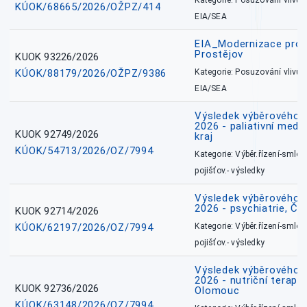
Kategorie: Posuzování vlivů n
KÚOK/68665/2026/OŽPZ/414
EIA/SEA
EIA_Modernizace pro
Prostějov
KUOK 93226/2026
KÚOK/88179/2026/OŽPZ/9386
Kategorie: Posuzování vlivů n
EIA/SEA
Výsledek výběrového ří
2026 - paliativní medi
KUOK 92749/2026
kraj
KÚOK/54713/2026/OZ/7994
Kategorie: Výběr.řízení-smlou
pojišťov.- výsledky
Výsledek výběrového ří
2026 - psychiatrie, Č
KUOK 92714/2026
KÚOK/62197/2026/OZ/7994
Kategorie: Výběr.řízení-smlou
pojišťov.- výsledky
Výsledek výběrového ří
2026 - nutriční terape
KUOK 92736/2026
Olomouc
KÚOK/63148/2026/OZ/7994