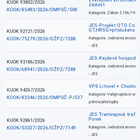
Zveřejnění informace 
KUOK 93802/2026
žádost
KÚOK/85493/2026/OMPSČ/508
Kategorie: Zákon č.106/1999
JES-Projekt OTO Coal
GT,HRSG+příslušenstv
KUOK 92121/2026
KÚOK/75279/2026/OŽPZ/7288
Kategorie: Jednotná environ
- JES
JES-Kejdové hospodářs
KUOK 93186/2026
Kategorie: Jednotná environ
KÚOK/68941/2026/OŽPZ/7288
- JES
VPS Litovel × Cholina 
KUOK 94267/2026
Kategorie: Veřejnoprávní sml
KÚOK/83346/2026/OMPSČ-P/537
policie/přestupky
JES Tramvajová trať - I
Povel
KUOK 92861/2026
KÚOK/53327/2026/OŽPZ/7149
Kategorie: Jednotná environ
- JES