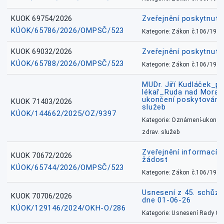
KUOK 69754/2026
Zveřejnění poskytnut
KÚOK/65786/2026/OMPSČ/523
Kategorie: Zákon č.106/1999
KUOK 69032/2026
Zveřejnění poskytnut
KÚOK/65788/2026/OMPSČ/523
Kategorie: Zákon č.106/1999
MUDr. Jiří Kudláček_pr
lékař_Ruda nad Mora
ukončení poskytování 
KUOK 71403/2026
služeb
KÚOK/144662/2025/OZ/9397
Kategorie: Oznámení-ukončen
zdrav. služeb
Zveřejnění informací 
KUOK 70672/2026
žádost
KÚOK/65744/2026/OMPSČ/523
Kategorie: Zákon č.106/1999
Usnesení z 45. schůz
KUOK 70706/2026
dne 01-06-26
KÚOK/129146/2024/OKH-O/286
Kategorie: Usnesení Rady O