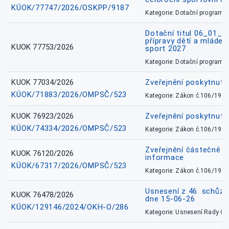
KÚOK/77747/2026/OSKPP/9187
Kategorie: Dotační programy
Dotační titul 06_01_
přípravy dětí a mládež
KUOK 77753/2026
sport 2027
Kategorie: Dotační programy
KUOK 77034/2026
Zveřejnění poskytnut
KÚOK/71883/2026/OMPSČ/523
Kategorie: Zákon č.106/1999
KUOK 76923/2026
Zveřejnění poskytnuté
KÚOK/74334/2026/OMPSČ/523
Kategorie: Zákon č.106/1999
Zveřejnění částečně 
KUOK 76120/2026
informace
KÚOK/67317/2026/OMPSČ/523
Kategorie: Zákon č.106/1999
Usnesení z 46. schůz
KUOK 76478/2026
dne 15-06-26
KÚOK/129146/2024/OKH-O/286
Kategorie: Usnesení Rady O