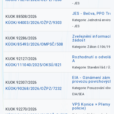
- JES
JES - Bečva, PPO Tro
KUOK 88508/2026
Kategorie: Jednotná environ
KÚOK/44003/2026/OŽPZ/9303
- JES
Zveřejnění informací 
KUOK 92286/2026
žádost
KÚOK/85493/2026/OMPSČ/508
Kategorie: Zákon č.106/1999
Rozhodnutí o odvolán
KUOK 92127/2026
A
KÚOK/111040/2025/OKSÚ/821
Kategorie: Stavební řád / Ú
EIA - Oznámení záměru
provozu povrchových 
KUOK 92307/2026
KÚOK/90268/2026/OŽPZ/7232
Kategorie: Posuzování vlivů n
EIA/SEA
VPS Konice × Přemysl
policie)
KUOK 92270/2026