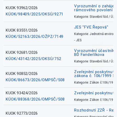
Vyrozumění o zahájení 
KUOK 93962/2026
rámcového povolení
KÚOK/98409/2025/OKSÚ/9271
Kategorie: Stavební řád / Ú
JES "FVE Řepová"
KUOK 83551/2026
Kategorie: Jednotná environ
KÚOK/52163/2026/OŽPZ/7149
- JES
Vyrozumění účastníků
KUOK 92681/2026
BD Fanderlíkova
KÚOK/43142/2025/OKSÚ/752
Kategorie: Stavební řád / Ú
Zveřejnění poskytnuté
KUOK 90852/2026
zákona č. 106/1999 Sb
KÚOK/86673/2026/OMPSČ/508
Kategorie: Zákon č.106/1999
KUOK 93424/2026
Zveřejnění poskytnut
KÚOK/88368/2026/OMPSČ/508
Kategorie: Zákon č.106/1999
Rozhodnutí ZZŘ - Rete
KUOK 92773/2026