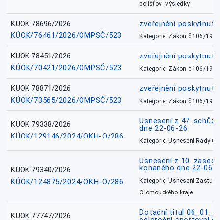
pojišťov.- výsledky
KUOK 78696/2026
zveřejnění poskytnuté
KÚOK/76461/2026/OMPSČ/523
Kategorie: Zákon č.106/1999
KUOK 78451/2026
zveřejnění poskytnuté
KÚOK/70421/2026/OMPSČ/523
Kategorie: Zákon č.106/1999
KUOK 78871/2026
zveřejnění poskytnuté
KÚOK/73565/2026/OMPSČ/523
Kategorie: Zákon č.106/1999
Usnesení z 47. schůz
KUOK 79338/2026
dne 22-06-26
KÚOK/129146/2024/OKH-O/286
Kategorie: Usnesení Rady O
Usnesení z 10. zasedá
konaného dne 22-06-
KUOK 79340/2026
KÚOK/124875/2024/OKH-O/286
Kategorie: Usnesení Zastupit
Olomouckého kraje
Dotační titul 06_01_
KUOK 77747/2026
celoroční sportovní č