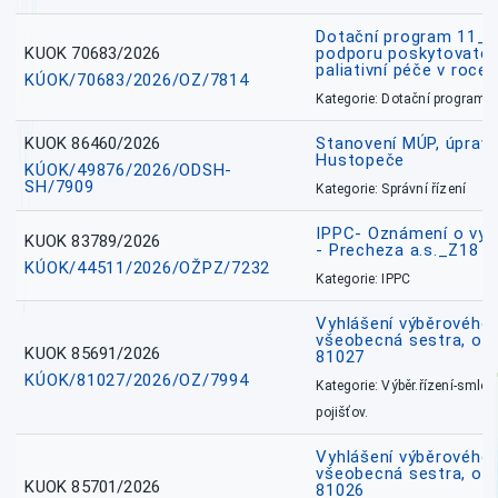
Dotační program 11_
KUOK 70683/2026
podporu poskytovatel
paliativní péče v roce
KÚOK/70683/2026/OZ/7814
Kategorie: Dotační programy
KUOK 86460/2026
Stanovení MÚP, úprav
Hustopeče
KÚOK/49876/2026/ODSH-
SH/7909
Kategorie: Správní řízení
IPPC- Oznámení o vyd
KUOK 83789/2026
- Precheza a.s._Z18
KÚOK/44511/2026/OŽPZ/7232
Kategorie: IPPC
Vyhlášení výběrového ř
všeobecná sestra, okr
KUOK 85691/2026
81027
KÚOK/81027/2026/OZ/7994
Kategorie: Výběr.řízení-smlou
pojišťov.
Vyhlášení výběrového ř
všeobecná sestra, okr
KUOK 85701/2026
81026