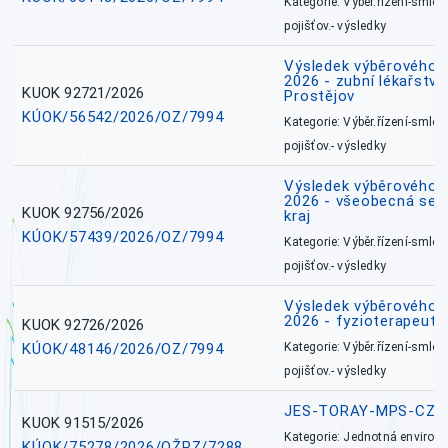
Kategorie: Výběr.řízení-smlou
pojišťov.- výsledky
Výsledek výběrového ří
2026 - zubní lékařství,
KUOK 92721/2026
Prostějov
KÚOK/56542/2026/OZ/7994
Kategorie: Výběr.řízení-smlou
pojišťov.- výsledky
Výsledek výběrového ří
2026 - všeobecná ses
KUOK 92756/2026
kraj
KÚOK/57439/2026/OZ/7994
Kategorie: Výběr.řízení-smlou
pojišťov.- výsledky
Výsledek výběrového ří
2026 - fyzioterapeut,
KUOK 92726/2026
KÚOK/48146/2026/OZ/7994
Kategorie: Výběr.řízení-smlou
pojišťov.- výsledky
JES-TORAY-MPS-CZ
KUOK 91515/2026
Kategorie: Jednotná environ
KÚOK/75278/2026/OŽPZ/7288