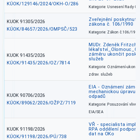
KÚOK/129146/2024/OKH-O/286
Kategorie: Usnesení Rady O
Zveřejnění poskytnutí
KUOK 91305/2026
zákona č. 106/1990
KÚOK/84657/2026/OMPSČ/523
Kategorie: Zákon č.106/1999
MUDr. Zdeněk Fritzch_
lékařství_Olomouc_O
záměru ukončit poskyt
KUOK 91435/2026
služeb
KÚOK/91435/2026/OZ/7814
Kategorie: Oznámení-ukončen
zdrav. služeb
EIA - Oznámení záměru
mechanickou úpravu a 
KUOK 90706/2026
odpadů
KÚOK/89062/2026/OŽPZ/7119
Kategorie: Posuzování vlivů n
EIA/SEA
VŘ - specialista impl
KUOK 91198/2026
RPA oddělení podpory 
dat na OKo
KÚOK/91198/2026/PÚ/738