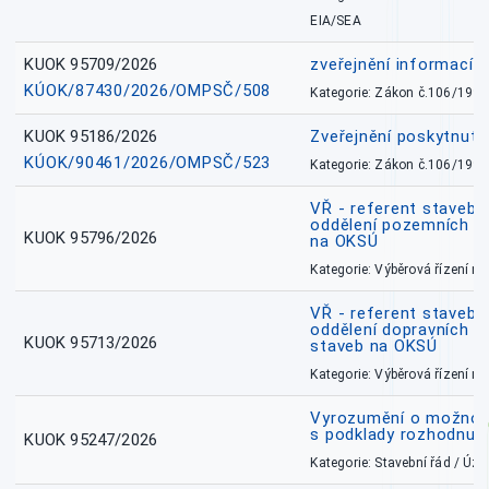
EIA/SEA
KUOK 95709/2026
zveřejnění informací 
KÚOK/87430/2026/OMPSČ/508
Kategorie: Zákon č.106/1999
KUOK 95186/2026
Zveřejnění poskytnut
KÚOK/90461/2026/OMPSČ/523
Kategorie: Zákon č.106/1999
VŘ - referent stavebn
oddělení pozemních a
KUOK 95796/2026
na OKSÚ
Kategorie: Výběrová řízení 
VŘ - referent stavebn
oddělení dopravních a
KUOK 95713/2026
staveb na OKSÚ
Kategorie: Výběrová řízení 
Vyrozumění o možnos
s podklady rozhodnutí
KUOK 95247/2026
Kategorie: Stavební řád / Ú