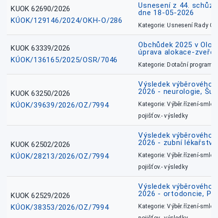
Usnesení z 44. schůz
KUOK 62690/2026
dne 18-05-2026
KÚOK/129146/2024/OKH-O/286
Kategorie: Usnesení Rady O
Obchůdek 2025 v Olom
KUOK 63339/2026
úprava alokace-zveřej
KÚOK/136165/2025/OSR/7046
Kategorie: Dotační programy
Výsledek výběrového ří
2026 - neurologie, Šu
KUOK 63250/2026
KÚOK/39639/2026/OZ/7994
Kategorie: Výběr.řízení-smlou
pojišťov.- výsledky
Výsledek výběrového ří
2026 - zubní lékařství
KUOK 62502/2026
KÚOK/28213/2026/OZ/7994
Kategorie: Výběr.řízení-smlou
pojišťov.- výsledky
Výsledek výběrového ří
2026 - ortodoncie, Př
KUOK 62529/2026
KÚOK/38353/2026/OZ/7994
Kategorie: Výběr.řízení-smlou