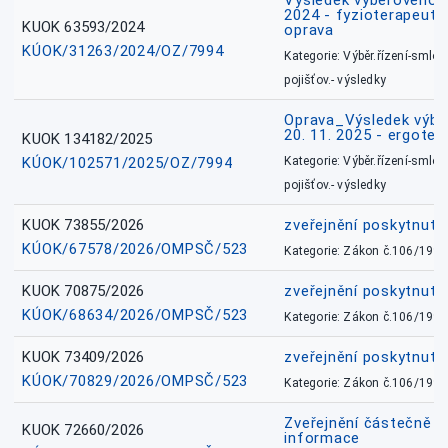
Výsledek výběrového ří
2024 - fyzioterapeut, 
KUOK 63593/2024
oprava
KÚOK/31263/2024/OZ/7994
Kategorie: Výběr.řízení-smlou
pojišťov.- výsledky
Oprava_Výsledek výbě
20. 11. 2025 - ergote
KUOK 134182/2025
KÚOK/102571/2025/OZ/7994
Kategorie: Výběr.řízení-smlou
pojišťov.- výsledky
KUOK 73855/2026
zveřejnění poskytnuté
KÚOK/67578/2026/OMPSČ/523
Kategorie: Zákon č.106/1999
KUOK 70875/2026
zveřejnění poskytnuté
KÚOK/68634/2026/OMPSČ/523
Kategorie: Zákon č.106/1999
KUOK 73409/2026
zveřejnění poskytnuté
KÚOK/70829/2026/OMPSČ/523
Kategorie: Zákon č.106/1999
Zveřejnění částečně 
KUOK 72660/2026
informace