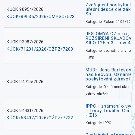
Zveřejnění poskytnuté
KUOK 90954/2026
úřední desce dle záko
Sb.
KÚOK/89035/2026/OMPSČ/523
Kategorie: Zákon č.106/1999
JES-OMYA CZ s.r.o., 
ROZŠÍŘENÍ SKLADOVA
KUOK 93987/2026
SILO 125 m3 - osy 43
KÚOK/71201/2026/OŽPZ/7288
Kategorie: Jednotná environ
- JES
MUDr. Jana Bartesová
nad Bečvou_Oznámení
poskytování zdravotní
KUOK 94915/2026
Kategorie: Oznámení-ukončen
zdrav. služeb
IPPC - známení o vydá
KUOK 94431/2026
- Toray Textiles Centra
- Z16
KÚOK/68407/2026/OŽPZ/7232
Kategorie: IPPC