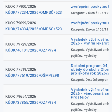
KUOK 77900/2026
zveřejnění poskytnuté
KÚOK/77234/2026/OMPSČ/523
Kategorie: Zákon č.106/1999
KUOK 79099/2026
zveřejnění poskytnuté
KÚOK/74334/2026/OMPSČ/523
Kategorie: Zákon č.106/1999
Výsledek výběrového ří
2026 - vnitřní lékařstv
KUOK 79729/2026
KÚOK/40101/2026/OZ/7994
Kategorie: Výběr.řízení-smlou
pojišťov.- výsledky
Dotační program 04_0
KUOK 77519/2026
obědy do škol v Olomo
pro školní rok 2026/2
KÚOK/77519/2026/OŠM/9298
Kategorie: Dotační programy
Výsledek výběrového ří
2026 - všeobecná sest
KUOK 79654/2026
Prostějov
KÚOK/37855/2026/OZ/7994
Kategorie: Výběr.řízení-smlou
pojišťov.- výsledky