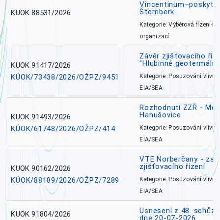
Vincentinum–poskytova
Šternberk
KUOK 88531/2026
Kategorie: Výběrová řízení-ře
organizací
Závěr zjišťovacího ří
"Hlubinné geotermální
KUOK 91417/2026
KÚOK/73438/2026/OŽPZ/9451
Kategorie: Posuzování vlivů n
EIA/SEA
Rozhodnutí ZZŘ - Mobi
Hanušovice
KUOK 91493/2026
KÚOK/61748/2026/OŽPZ/414
Kategorie: Posuzování vlivů n
EIA/SEA
VTE Norberčany - zahá
zjišťovacího řízení
KUOK 90162/2026
KÚOK/88189/2026/OŽPZ/7289
Kategorie: Posuzování vlivů n
EIA/SEA
Usnesení z 48. schůz
KUOK 91804/2026
dne 20-07-2026