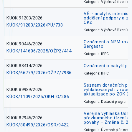
Kategorie: Výběrová řízení 
VŘ - analytik interníc
KUOK 91203/2026
oddělení podpory a zp
OKo
KÚOK/91203/2026/PÚ/738
Kategorie: Výběrová řízení 
Oznámení o NPM rozh
KUOK 90446/2026
Bergasto
KÚOK/141606/2025/OŽPZ/414
Kategorie: IPPC
KUOK 88414/2026
Oznámení o nabytí prá
KÚOK/66779/2026/OŽPZ/7986
Kategorie: IPPC
Seznam dotačních pr
KUOK 89989/2026
vyhlašovaných v roce 
aktualizace po ZOK 22
KÚOK/1109/2025/OKH-O/286
Kategorie: Dotační programy
Veřejná vyhláška Usne
KUOK 87945/2026
přezkumného řízení o
povahy – Změna č. 2 
KÚOK/80499/2026/OSR/9422
Kategorie: Územně plánovac