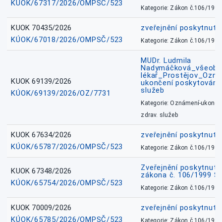
KÚOK/67317/2026/OMPSČ/523
Kategorie: Zákon č.106/1999
KUOK 70435/2026
zveřejnění poskytnuté
KÚOK/67018/2026/OMPSČ/523
Kategorie: Zákon č.106/1999
MUDr. Ludmila
Nadymáčková_všeobec
lékař_Prostějov_Ozná
KUOK 69139/2026
ukončení poskytování 
služeb
KÚOK/69139/2026/OZ/7731
Kategorie: Oznámení-ukončen
zdrav. služeb
KUOK 67634/2026
zveřejnění poskytnuté
KÚOK/65787/2026/OMPSČ/523
Kategorie: Zákon č.106/1999
Zveřejnění poskytnuté
KUOK 67348/2026
zákona č. 106/1999 Sb
KÚOK/65754/2026/OMPSČ/523
Kategorie: Zákon č.106/1999
KUOK 70009/2026
zveřejnění poskytnuté
KÚOK/65785/2026/OMPSČ/523
Kategorie: Zákon č.106/1999