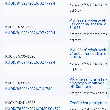
KÚOK/81026/2026/OZ/7994
Kategorie: Výběr.řízení-smlou
pojišťov.
Vyhlášení výběrového ř
všeobecná sestra, okr
KUOK 85721/2026
81028
KÚOK/81028/2026/OZ/7994
Kategorie: Výběr.řízení-smlou
pojišťov.
Vyhlášení výběrového ř
všeobecná sestra, ok
KUOK 85736/2026
81094
KÚOK/81094/2026/OZ/7994
Kategorie: Výběr.řízení-smlou
pojišťov.
VŘ - investiční refere
KUOK 85991/2026
přípravy a realizace in
DP Šumperk
KÚOK/85991/2026/PÚ/738
Kategorie: Výběrová řízení 
KUOK 84241/2026
Zveřejnění poskytnut
KÚOK/76583/2026/OMPSČ/523
Kategorie: Zákon č.106/1999