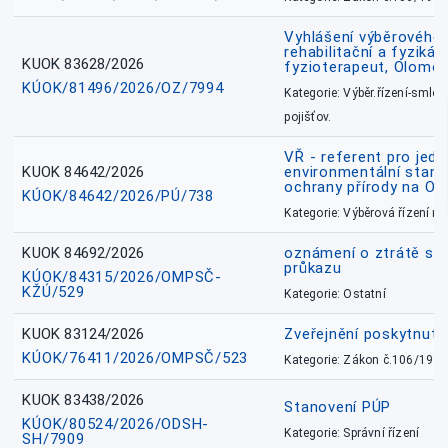
Vyhlášení výběrového ř
rehabilitační a fyzikál
KUOK 83628/2026
fyzioterapeut, Olomo
KÚOK/81496/2026/OZ/7994
Kategorie: Výběr.řízení-smlou
pojišťov.
VŘ - referent pro jed
KUOK 84642/2026
environmentální stano
ochrany přírody na O
KÚOK/84642/2026/PÚ/738
Kategorie: Výběrová řízení 
KUOK 84692/2026
oznámení o ztrátě sl
průkazu
KÚOK/84315/2026/OMPSČ-
KŽÚ/529
Kategorie: Ostatní
KUOK 83124/2026
Zveřejnění poskytnut
KÚOK/76411/2026/OMPSČ/523
Kategorie: Zákon č.106/1999
KUOK 83438/2026
Stanovení PÚP
KÚOK/80524/2026/ODSH-
Kategorie: Správní řízení
SH/7909