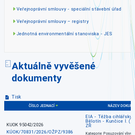
Veřejnoprávní smlouvy - speciální stavební úřad
Veřejnoprávní smlouvy – registry
Jednotná environmentální stanoviska - JES
Aktuálně vyvěšené
dokumenty
Tisk
ČÍSLO JEDNACÍ
NÁZEV DOKUM
EIA - Těžba cihlářských
Bělotín - Kunčice I. (2
KUOK 95042/2026
ZŘ
KÚOK/70831/2026/OŽPZ/9386
Kategorie: Posuzování vlivů n