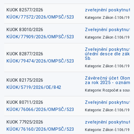
KUOK 82577/2026
zveřejnění poskytnuté
KÚOK/77572/2026/OMPSČ/523
Kategorie: Zákon č.106/1999
KUOK 83010/2026
Zveřejnění poskytnut
KÚOK/77909/2026/OMPSČ/523
Kategorie: Zákon č.106/1999
Zveřejnění poskytnuté
KUOK 82877/2026
úřední desce dle záko
Sb.
KÚOK/79474/2026/OMPSČ/523
Kategorie: Zákon č.106/1999
Závěrečný účet Olomo
KUOK 82175/2026
za rok 2025 - oznámen
KÚOK/5719/2026/OE/842
Kategorie: Rozpočet a souvis
KUOK 80711/2026
Zveřejnění poskytnut
KÚOK/76066/2026/OMPSČ/523
Kategorie: Zákon č.106/1999
KUOK 77925/2026
zveřejnění poskytnuté
KÚOK/76160/2026/OMPSČ/523
Kategorie: Zákon č.106/1999