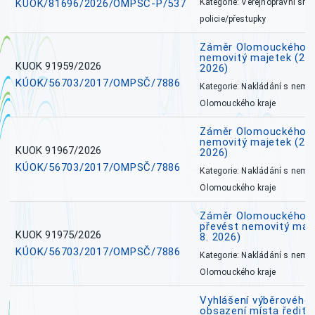
KÚOK/81696/2026/OMPSČ-P/537
Kategorie: Veřejnoprávní sml
policie/přestupky
Záměr Olomouckého k
nemovitý majetek (27. 7
KUOK 91959/2026
2026)
KÚOK/56703/2017/OMPSČ/7886
Kategorie: Nakládání s nem
Olomouckého kraje
Záměr Olomouckého k
nemovitý majetek (27. 7
KUOK 91967/2026
2026)
KÚOK/56703/2017/OMPSČ/7886
Kategorie: Nakládání s nem
Olomouckého kraje
Záměr Olomouckého kr
převést nemovitý majet
KUOK 91975/2026
8. 2026)
KÚOK/56703/2017/OMPSČ/7886
Kategorie: Nakládání s nem
Olomouckého kraje
Vyhlášení výběrového 
obsazení místa ředite