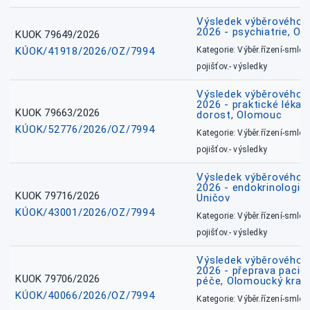
Výsledek výběrového ří
2026 - psychiatrie, O
KUOK 79649/2026
KÚOK/41918/2026/OZ/7994
Kategorie: Výběr.řízení-smlou
pojišťov.- výsledky
Výsledek výběrového ří
2026 - praktické lékařs
KUOK 79663/2026
dorost, Olomouc
KÚOK/52776/2026/OZ/7994
Kategorie: Výběr.řízení-smlou
pojišťov.- výsledky
Výsledek výběrového ří
2026 - endokrinologie 
KUOK 79716/2026
Uničov
KÚOK/43001/2026/OZ/7994
Kategorie: Výběr.řízení-smlou
pojišťov.- výsledky
Výsledek výběrového ří
2026 - přeprava pacie
KUOK 79706/2026
péče, Olomoucký kraj
KÚOK/40066/2026/OZ/7994
Kategorie: Výběr.řízení-smlou