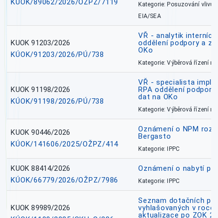
KÚOK/89062/2026/OŽPZ/7119
Kategorie: Posuzování vlivů n
EIA/SEA
VŘ - analytik interníc
KUOK 91203/2026
oddělení podpory a zp
OKo
KÚOK/91203/2026/PÚ/738
Kategorie: Výběrová řízení 
VŘ - specialista impl
KUOK 91198/2026
RPA oddělení podpory 
dat na OKo
KÚOK/91198/2026/PÚ/738
Kategorie: Výběrová řízení 
Oznámení o NPM rozh
KUOK 90446/2026
Bergasto
KÚOK/141606/2025/OŽPZ/414
Kategorie: IPPC
KUOK 88414/2026
Oznámení o nabytí prá
KÚOK/66779/2026/OŽPZ/7986
Kategorie: IPPC
Seznam dotačních pr
KUOK 89989/2026
vyhlašovaných v roce 
aktualizace po ZOK 22