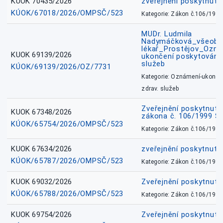
KUOK 70435/2026
zveřejnění poskytnuté
KÚOK/67018/2026/OMPSČ/523
Kategorie: Zákon č.106/1999
MUDr. Ludmila
Nadymáčková_všeobec
lékař_Prostějov_Ozná
KUOK 69139/2026
ukončení poskytování 
služeb
KÚOK/69139/2026/OZ/7731
Kategorie: Oznámení-ukončen
zdrav. služeb
Zveřejnění poskytnuté
KUOK 67348/2026
zákona č. 106/1999 Sb
KÚOK/65754/2026/OMPSČ/523
Kategorie: Zákon č.106/1999
KUOK 67634/2026
zveřejnění poskytnuté
KÚOK/65787/2026/OMPSČ/523
Kategorie: Zákon č.106/1999
KUOK 69032/2026
Zveřejnění poskytnut
KÚOK/65788/2026/OMPSČ/523
Kategorie: Zákon č.106/1999
KUOK 69754/2026
Zveřejnění poskytnut