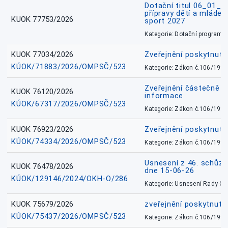
Dotační titul 06_01_
přípravy dětí a mládež
KUOK 77753/2026
sport 2027
Kategorie: Dotační programy
KUOK 77034/2026
Zveřejnění poskytnut
KÚOK/71883/2026/OMPSČ/523
Kategorie: Zákon č.106/1999
Zveřejnění částečně 
KUOK 76120/2026
informace
KÚOK/67317/2026/OMPSČ/523
Kategorie: Zákon č.106/1999
KUOK 76923/2026
Zveřejnění poskytnuté
KÚOK/74334/2026/OMPSČ/523
Kategorie: Zákon č.106/1999
Usnesení z 46. schůz
KUOK 76478/2026
dne 15-06-26
KÚOK/129146/2024/OKH-O/286
Kategorie: Usnesení Rady O
KUOK 75679/2026
zveřejnění poskytnuté
KÚOK/75437/2026/OMPSČ/523
Kategorie: Zákon č.106/1999