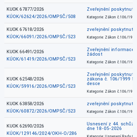
KUOK 67877/2026
Zveřejnění poskytnut
KÚOK/62624/2026/OMPSČ/508
Kategorie: Zákon č.106/1999
KUOK 67618/2026
zveřejnění poskytnuté
KÚOK/66091/2026/OMPSČ/523
Kategorie: Zákon č.106/1999
Zveřejnění informace 
KUOK 66491/2026
žádost
KÚOK/61419/2026/OMPSČ/523
Kategorie: Zákon č.106/1999
Zveřejnění poskytnuté
KUOK 62548/2026
zákona č. 106/1999 Sb.
desce
KÚOK/59916/2026/OMPSČ/523
Kategorie: Zákon č.106/1999
KUOK 63858/2026
zveřejnění poskytnuté
KÚOK/60872/2026/OMPSČ/523
Kategorie: Zákon č.106/1999
Usnesení z 44. schůz
KUOK 62690/2026
dne 18-05-2026
KÚOK/129146/2024/OKH-O/286
Kategorie: Usnesení Rady O