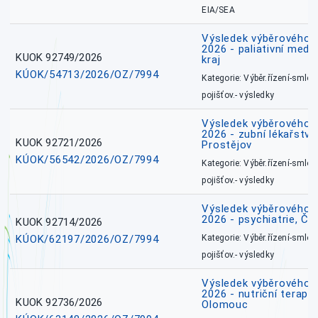
EIA/SEA
Výsledek výběrového ří
2026 - paliativní medi
KUOK 92749/2026
kraj
KÚOK/54713/2026/OZ/7994
Kategorie: Výběr.řízení-smlou
pojišťov.- výsledky
Výsledek výběrového ří
2026 - zubní lékařství,
KUOK 92721/2026
Prostějov
KÚOK/56542/2026/OZ/7994
Kategorie: Výběr.řízení-smlou
pojišťov.- výsledky
Výsledek výběrového ří
2026 - psychiatrie, Č
KUOK 92714/2026
KÚOK/62197/2026/OZ/7994
Kategorie: Výběr.řízení-smlou
pojišťov.- výsledky
Výsledek výběrového ří
2026 - nutriční terape
KUOK 92736/2026
Olomouc