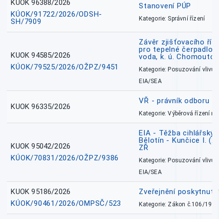
KUOK 96388/2026
Stanovení PÚP
KÚOK/91722/2026/ODSH-
Kategorie: Správní řízení
SH/7909
Závěr zjišťovacího říz
pro tepelné čerpadlo
KUOK 94585/2026
voda, k. ú. Chomoutov
KÚOK/79525/2026/OŽPZ/9451
Kategorie: Posuzování vlivů n
EIA/SEA
VŘ - právník odboru zd
KUOK 96335/2026
Kategorie: Výběrová řízení 
EIA - Těžba cihlářských
Bělotín - Kunčice I. (2
KUOK 95042/2026
ZŘ
KÚOK/70831/2026/OŽPZ/9386
Kategorie: Posuzování vlivů n
EIA/SEA
KUOK 95186/2026
Zveřejnění poskytnut
KÚOK/90461/2026/OMPSČ/523
Kategorie: Zákon č.106/1999