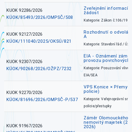
Zveřejnění informací 
KUOK 92286/2026
žádost
KÚOK/85493/2026/OMPSČ/508
Kategorie: Zákon č.106/1999
Rozhodnutí o odvolán
KUOK 92127/2026
A
KÚOK/111040/2025/OKSÚ/821
Kategorie: Stavební řád / Ú
EIA - Oznámení záměru
provozu povrchových 
KUOK 92307/2026
KÚOK/90268/2026/OŽPZ/7232
Kategorie: Posuzování vlivů n
EIA/SEA
VPS Konice × Přemysl
policie)
KUOK 92270/2026
KÚOK/81696/2026/OMPSČ-P/537
Kategorie: Veřejnoprávní sml
policie/přestupky
Záměr Olomouckého k
nemovitý majetek (27. 7
KUOK 91967/2026
2026)