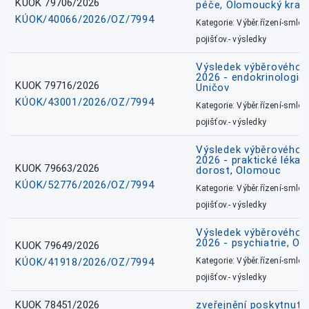
KUOK 79706/2026
péče, Olomoucký kraj
KÚOK/40066/2026/OZ/7994
Kategorie: Výběr.řízení-smlou
pojišťov.- výsledky
Výsledek výběrového ří
2026 - endokrinologie 
KUOK 79716/2026
Uničov
KÚOK/43001/2026/OZ/7994
Kategorie: Výběr.řízení-smlou
pojišťov.- výsledky
Výsledek výběrového ří
2026 - praktické lékařs
KUOK 79663/2026
dorost, Olomouc
KÚOK/52776/2026/OZ/7994
Kategorie: Výběr.řízení-smlou
pojišťov.- výsledky
Výsledek výběrového ří
2026 - psychiatrie, O
KUOK 79649/2026
KÚOK/41918/2026/OZ/7994
Kategorie: Výběr.řízení-smlou
pojišťov.- výsledky
KUOK 78451/2026
zveřejnění poskytnuté