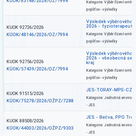
KÚOK/63148/2026/OZ/7994
Kategorie: Výběr.řízení-smlou
pojišťov.- výsledky
Výsledek výběrového ří
2026 - fyzioterapeut,
KUOK 92726/2026
KÚOK/48146/2026/OZ/7994
Kategorie: Výběr.řízení-smlou
pojišťov.- výsledky
Výsledek výběrového ří
2026 - všeobecná ses
KUOK 92756/2026
kraj
KÚOK/57439/2026/OZ/7994
Kategorie: Výběr.řízení-smlou
pojišťov.- výsledky
JES-TORAY-MPS-CZ
KUOK 91515/2026
Kategorie: Jednotná environ
KÚOK/75278/2026/OŽPZ/7288
- JES
JES - Bečva, PPO Tro
KUOK 88508/2026
Kategorie: Jednotná environ
KÚOK/44003/2026/OŽPZ/9303
- JES