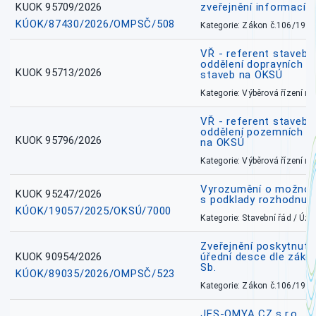
KUOK 95709/2026
zveřejnění informací 
KÚOK/87430/2026/OMPSČ/508
Kategorie: Zákon č.106/1999
VŘ - referent stavebn
oddělení dopravních a
KUOK 95713/2026
staveb na OKSÚ
Kategorie: Výběrová řízení 
VŘ - referent stavebn
oddělení pozemních a
KUOK 95796/2026
na OKSÚ
Kategorie: Výběrová řízení 
Vyrozumění o možnos
KUOK 95247/2026
s podklady rozhodnutí
KÚOK/19057/2025/OKSÚ/7000
Kategorie: Stavební řád / Ú
Zveřejnění poskytnuté
KUOK 90954/2026
úřední desce dle záko
Sb.
KÚOK/89035/2026/OMPSČ/523
Kategorie: Zákon č.106/1999
JES-OMYA CZ s.r.o., 