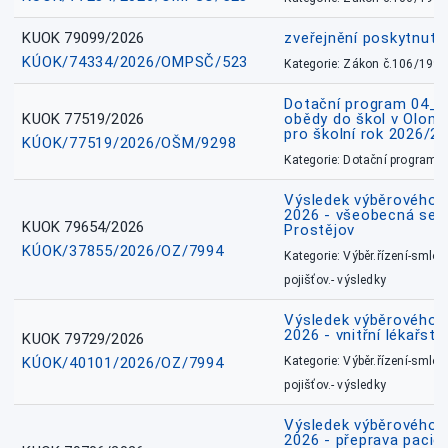
KUOK 79099/2026
zveřejnění poskytnuté
KÚOK/74334/2026/OMPSČ/523
Kategorie: Zákon č.106/1999
Dotační program 04_0
KUOK 77519/2026
obědy do škol v Olomo
pro školní rok 2026/2
KÚOK/77519/2026/OŠM/9298
Kategorie: Dotační programy
Výsledek výběrového ří
2026 - všeobecná sest
KUOK 79654/2026
Prostějov
KÚOK/37855/2026/OZ/7994
Kategorie: Výběr.řízení-smlou
pojišťov.- výsledky
Výsledek výběrového ří
2026 - vnitřní lékařstv
KUOK 79729/2026
KÚOK/40101/2026/OZ/7994
Kategorie: Výběr.řízení-smlou
pojišťov.- výsledky
Výsledek výběrového ří
2026 - přeprava pacie