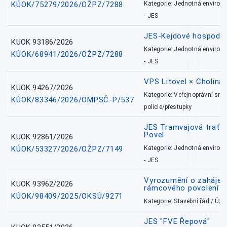
KÚOK/75279/2026/OŽPZ/7288
Kategorie: Jednotná environ
- JES
JES-Kejdové hospodářs
KUOK 93186/2026
Kategorie: Jednotná environ
KÚOK/68941/2026/OŽPZ/7288
- JES
VPS Litovel × Cholina 
KUOK 94267/2026
Kategorie: Veřejnoprávní sml
KÚOK/83346/2026/OMPSČ-P/537
policie/přestupky
JES Tramvajová trať - I
Povel
KUOK 92861/2026
KÚOK/53327/2026/OŽPZ/7149
Kategorie: Jednotná environ
- JES
Vyrozumění o zahájení 
KUOK 93962/2026
rámcového povolení
KÚOK/98409/2025/OKSÚ/9271
Kategorie: Stavební řád / Ú
JES "FVE Řepová"