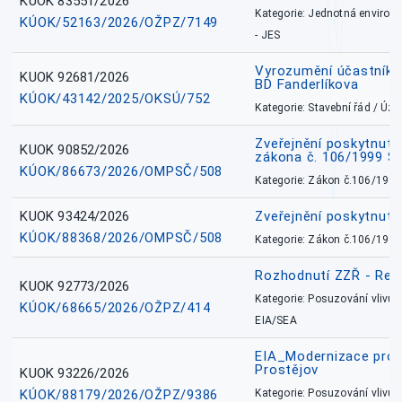
KUOK 83551/2026
Kategorie: Jednotná environ
KÚOK/52163/2026/OŽPZ/7149
- JES
Vyrozumění účastníků
KUOK 92681/2026
BD Fanderlíkova
KÚOK/43142/2025/OKSÚ/752
Kategorie: Stavební řád / Ú
Zveřejnění poskytnuté
KUOK 90852/2026
zákona č. 106/1999 Sb
KÚOK/86673/2026/OMPSČ/508
Kategorie: Zákon č.106/1999
KUOK 93424/2026
Zveřejnění poskytnut
KÚOK/88368/2026/OMPSČ/508
Kategorie: Zákon č.106/1999
Rozhodnutí ZZŘ - Rete
KUOK 92773/2026
Kategorie: Posuzování vlivů n
KÚOK/68665/2026/OŽPZ/414
EIA/SEA
EIA_Modernizace pro
Prostějov
KUOK 93226/2026
KÚOK/88179/2026/OŽPZ/9386
Kategorie: Posuzování vlivů n