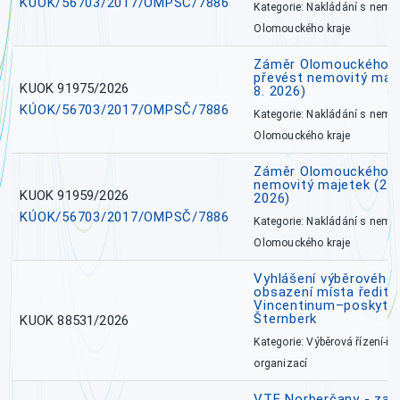
KÚOK/56703/2017/OMPSČ/7886
Kategorie: Nakládání s nem
Olomouckého kraje
Záměr Olomouckého kr
převést nemovitý majet
KUOK 91975/2026
8. 2026)
KÚOK/56703/2017/OMPSČ/7886
Kategorie: Nakládání s nem
Olomouckého kraje
Záměr Olomouckého k
nemovitý majetek (27. 7
KUOK 91959/2026
2026)
KÚOK/56703/2017/OMPSČ/7886
Kategorie: Nakládání s nem
Olomouckého kraje
Vyhlášení výběrového 
obsazení místa ředite
Vincentinum–poskytova
Šternberk
KUOK 88531/2026
Kategorie: Výběrová řízení-ře
organizací
VTE Norberčany - zahá