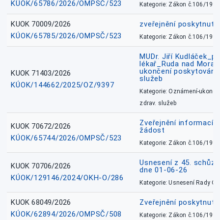
KÚOK/65786/2026/OMPSČ/523
Kategorie: Zákon č.106/1999
KUOK 70009/2026
zveřejnění poskytnuté
KÚOK/65785/2026/OMPSČ/523
Kategorie: Zákon č.106/1999
MUDr. Jiří Kudláček_pr
lékař_Ruda nad Mora
ukončení poskytování 
KUOK 71403/2026
služeb
KÚOK/144662/2025/OZ/9397
Kategorie: Oznámení-ukončen
zdrav. služeb
Zveřejnění informací 
KUOK 70672/2026
žádost
KÚOK/65744/2026/OMPSČ/523
Kategorie: Zákon č.106/1999
Usnesení z 45. schůz
KUOK 70706/2026
dne 01-06-26
KÚOK/129146/2024/OKH-O/286
Kategorie: Usnesení Rady O
KUOK 68049/2026
Zveřejnění poskytnutý
KÚOK/62894/2026/OMPSČ/508
Kategorie: Zákon č.106/1999