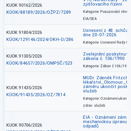
zjišťovacího řízení
KUOK 90162/2026
KÚOK/88189/2026/OŽPZ/7289
Kategorie: Posuzování vlivů n
EIA/SEA
Usnesení z 48. schůz
KUOK 91804/2026
dne 20-07-2026
KÚOK/129146/2024/OKH-O/286
Kategorie: Usnesení Rady O
Zveřejnění poskytnutí
KUOK 91305/2026
zákona č. 106/1990
KÚOK/84657/2026/OMPSČ/523
Kategorie: Zákon č.106/1999
MUDr. Zdeněk Fritzch_
lékařství_Olomouc_O
záměru ukončit poskyt
KUOK 91435/2026
služeb
KÚOK/91435/2026/OZ/7814
Kategorie: Oznámení-ukončen
zdrav. služeb
EIA - Oznámení záměru
mechanickou úpravu a 
KUOK 90706/2026
odpadů