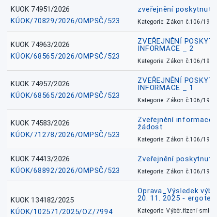
KUOK 74951/2026
zveřejnění poskytnuté
KÚOK/70829/2026/OMPSČ/523
Kategorie: Zákon č.106/1999
ZVEŘEJNĚNÍ POSKYT
KUOK 74963/2026
INFORMACE _ 2
KÚOK/68565/2026/OMPSČ/523
Kategorie: Zákon č.106/1999
ZVEŘEJNĚNÍ POSKYT
KUOK 74957/2026
INFORMACE _ 1
KÚOK/68565/2026/OMPSČ/523
Kategorie: Zákon č.106/1999
Zveřejnění informace 
KUOK 74583/2026
žádost
KÚOK/71278/2026/OMPSČ/523
Kategorie: Zákon č.106/1999
KUOK 74413/2026
Zveřejnění poskytnut
KÚOK/68892/2026/OMPSČ/523
Kategorie: Zákon č.106/1999
Oprava_Výsledek výbě
20. 11. 2025 - ergote
KUOK 134182/2025
KÚOK/102571/2025/OZ/7994
Kategorie: Výběr.řízení-smlou