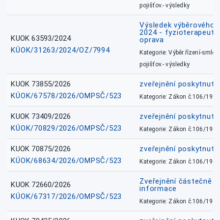
pojišťov.- výsledky
Výsledek výběrového ří
2024 - fyzioterapeut, 
KUOK 63593/2024
oprava
KÚOK/31263/2024/OZ/7994
Kategorie: Výběr.řízení-smlou
pojišťov.- výsledky
KUOK 73855/2026
zveřejnění poskytnuté
KÚOK/67578/2026/OMPSČ/523
Kategorie: Zákon č.106/1999
KUOK 73409/2026
zveřejnění poskytnuté
KÚOK/70829/2026/OMPSČ/523
Kategorie: Zákon č.106/1999
KUOK 70875/2026
zveřejnění poskytnuté
KÚOK/68634/2026/OMPSČ/523
Kategorie: Zákon č.106/1999
Zveřejnění částečně 
KUOK 72660/2026
informace
KÚOK/67317/2026/OMPSČ/523
Kategorie: Zákon č.106/1999