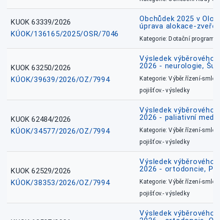
Obchůdek 2025 v Olom
KUOK 63339/2026
úprava alokace-zveřej
KÚOK/136165/2025/OSR/7046
Kategorie: Dotační programy
Výsledek výběrového ří
2026 - neurologie, Šu
KUOK 63250/2026
KÚOK/39639/2026/OZ/7994
Kategorie: Výběr.řízení-smlou
pojišťov.- výsledky
Výsledek výběrového ří
2026 - paliativní medic
KUOK 62484/2026
KÚOK/34577/2026/OZ/7994
Kategorie: Výběr.řízení-smlou
pojišťov.- výsledky
Výsledek výběrového ří
2026 - ortodoncie, Př
KUOK 62529/2026
KÚOK/38353/2026/OZ/7994
Kategorie: Výběr.řízení-smlou
pojišťov.- výsledky
Výsledek výběrového ří