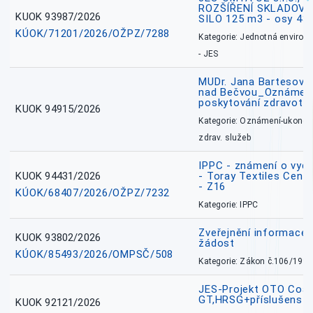
ROZŠÍŘENÍ SKLADOVA
KUOK 93987/2026
SILO 125 m3 - osy 43
KÚOK/71201/2026/OŽPZ/7288
Kategorie: Jednotná environ
- JES
MUDr. Jana Bartesová
nad Bečvou_Oznámení
poskytování zdravotní
KUOK 94915/2026
Kategorie: Oznámení-ukončen
zdrav. služeb
IPPC - známení o vydá
KUOK 94431/2026
- Toray Textiles Centra
- Z16
KÚOK/68407/2026/OŽPZ/7232
Kategorie: IPPC
Zveřejnění informace 
KUOK 93802/2026
žádost
KÚOK/85493/2026/OMPSČ/508
Kategorie: Zákon č.106/1999
JES-Projekt OTO Coal
GT,HRSG+příslušenstv
KUOK 92121/2026