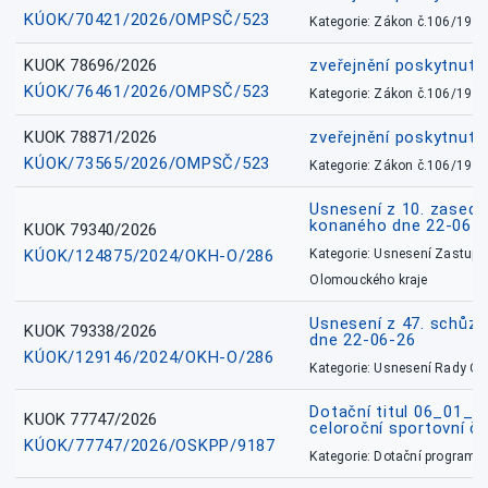
KÚOK/70421/2026/OMPSČ/523
Kategorie: Zákon č.106/1999
KUOK 78696/2026
zveřejnění poskytnuté
KÚOK/76461/2026/OMPSČ/523
Kategorie: Zákon č.106/1999
KUOK 78871/2026
zveřejnění poskytnuté
KÚOK/73565/2026/OMPSČ/523
Kategorie: Zákon č.106/1999
Usnesení z 10. zasedá
konaného dne 22-06-
KUOK 79340/2026
KÚOK/124875/2024/OKH-O/286
Kategorie: Usnesení Zastupit
Olomouckého kraje
Usnesení z 47. schůz
KUOK 79338/2026
dne 22-06-26
KÚOK/129146/2024/OKH-O/286
Kategorie: Usnesení Rady O
Dotační titul 06_01_
KUOK 77747/2026
celoroční sportovní č
KÚOK/77747/2026/OSKPP/9187
Kategorie: Dotační programy