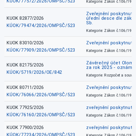
KÚOK/77572/2026/OMPSČ/523
Kategorie: Zákon č.106/1999
Zveřejnění poskytnuté
KUOK 82877/2026
úřední desce dle záko
Sb.
KÚOK/79474/2026/OMPSČ/523
Kategorie: Zákon č.106/1999
KUOK 83010/2026
Zveřejnění poskytnut
KÚOK/77909/2026/OMPSČ/523
Kategorie: Zákon č.106/1999
Závěrečný účet Olomo
KUOK 82175/2026
za rok 2025 - oznámen
KÚOK/5719/2026/OE/842
Kategorie: Rozpočet a souvis
KUOK 80711/2026
Zveřejnění poskytnut
KÚOK/76066/2026/OMPSČ/523
Kategorie: Zákon č.106/1999
KUOK 77925/2026
zveřejnění poskytnuté
KÚOK/76160/2026/OMPSČ/523
Kategorie: Zákon č.106/1999
KUOK 77900/2026
zveřejnění poskytnuté
KÚOK/77234/2026/OMPSČ/523
Kategorie: Zákon č.106/1999