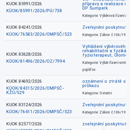
KUOK 85991/2026
přípravy a realizace in
DP Šumperk
KÚOK/85991/2026/PÚ/738
Kategorie: Výběrová řízení 
KUOK 84241/2026
Zveřejnění poskytnut
KÚOK/76583/2026/OMPSČ/523
Kategorie: Zákon č.106/1999
Vyhlášení výběrového ř
rehabilitační a fyzikál
KUOK 83628/2026
fyzioterapeut, Olomo
KÚOK/81496/2026/OZ/7994
Kategorie: Výběr.řízení-smlou
pojišťov.
KUOK 84692/2026
oznámení o ztrátě sl
průkazu
KÚOK/84315/2026/OMPSČ-
KŽÚ/529
Kategorie: Ostatní
KUOK 83124/2026
Zveřejnění poskytnut
KÚOK/76411/2026/OMPSČ/523
Kategorie: Zákon č.106/1999
KUOK 82577/2026
zveřejnění poskytnuté