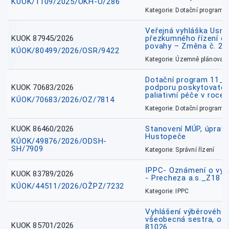
KÚOK/1109/2025/OKH-O/286
Kategorie: Dotační programy
Veřejná vyhláška Usne
KUOK 87945/2026
přezkumného řízení o
povahy – Změna č. 2 
KÚOK/80499/2026/OSR/9422
Kategorie: Územně plánovac
Dotační program 11_
KUOK 70683/2026
podporu poskytovatel
paliativní péče v roce
KÚOK/70683/2026/OZ/7814
Kategorie: Dotační programy
KUOK 86460/2026
Stanovení MÚP, úprav
Hustopeče
KÚOK/49876/2026/ODSH-
SH/7909
Kategorie: Správní řízení
IPPC- Oznámení o vyd
KUOK 83789/2026
- Precheza a.s._Z18
KÚOK/44511/2026/OŽPZ/7232
Kategorie: IPPC
Vyhlášení výběrového ř
všeobecná sestra, okr
KUOK 85701/2026
81026