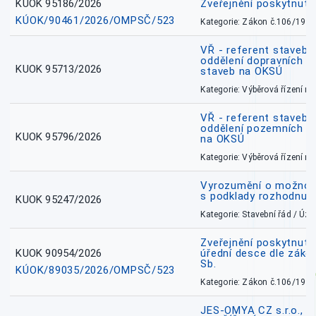
KUOK 95186/2026
Zveřejnění poskytnut
KÚOK/90461/2026/OMPSČ/523
Kategorie: Zákon č.106/1999
VŘ - referent stavebn
oddělení dopravních a
KUOK 95713/2026
staveb na OKSÚ
Kategorie: Výběrová řízení 
VŘ - referent stavebn
oddělení pozemních a
KUOK 95796/2026
na OKSÚ
Kategorie: Výběrová řízení 
Vyrozumění o možnos
s podklady rozhodnutí
KUOK 95247/2026
Kategorie: Stavební řád / Ú
Zveřejnění poskytnuté
KUOK 90954/2026
úřední desce dle záko
Sb.
KÚOK/89035/2026/OMPSČ/523
Kategorie: Zákon č.106/1999
JES-OMYA CZ s.r.o., 