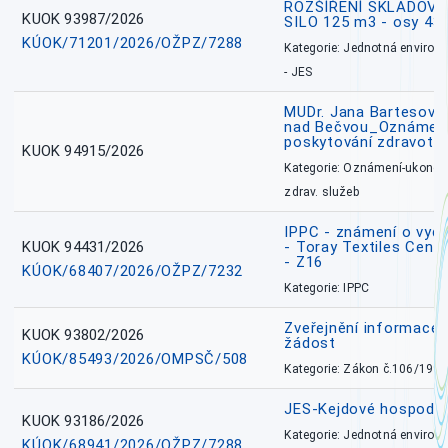
ROZŠÍŘENÍ SKLADOVA
KUOK 93987/2026
SILO 125 m3 - osy 43
KÚOK/71201/2026/OŽPZ/7288
Kategorie: Jednotná environ
- JES
MUDr. Jana Bartesová
nad Bečvou_Oznámení
poskytování zdravotní
KUOK 94915/2026
Kategorie: Oznámení-ukončen
zdrav. služeb
IPPC - známení o vydá
KUOK 94431/2026
- Toray Textiles Centra
- Z16
KÚOK/68407/2026/OŽPZ/7232
Kategorie: IPPC
Zveřejnění informace 
KUOK 93802/2026
žádost
KÚOK/85493/2026/OMPSČ/508
Kategorie: Zákon č.106/1999
JES-Kejdové hospodářs
KUOK 93186/2026
Kategorie: Jednotná environ
KÚOK/68941/2026/OŽPZ/7288