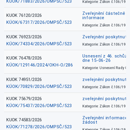
KÚOK/71883/2026/OMPSČ/523
Kategorie: Zákon č.106/1999
Zveřejnění částečně 
KUOK 76120/2026
informace
KÚOK/67317/2026/OMPSČ/523
Kategorie: Zákon č.106/1999
KUOK 76923/2026
Zveřejnění poskytnuté
KÚOK/74334/2026/OMPSČ/523
Kategorie: Zákon č.106/1999
Usnesení z 46. schůz
KUOK 76478/2026
dne 15-06-26
KÚOK/129146/2024/OKH-O/286
Kategorie: Usnesení Rady O
KUOK 74951/2026
zveřejnění poskytnuté
KÚOK/70829/2026/OMPSČ/523
Kategorie: Zákon č.106/1999
KUOK 75679/2026
zveřejnění poskytnuté
KÚOK/75437/2026/OMPSČ/523
Kategorie: Zákon č.106/1999
Zveřejnění informace 
KUOK 74583/2026
žádost
KÚOK/71278/2026/OMPSČ/523
Kategorie: Zákon č.106/1999