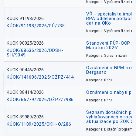
Kategorie: Výběrová řízení 
VŘ - specialista impl
KUOK 91198/2026
RPA oddělení podpory 
dat na OKo
KÚOK/91198/2026/PÚ/738
Kategorie: Výběrová řízení 
KUOK 90025/2026
Stanovení PÚP-OOP_I/
Maraton 2026"
KÚOK/68636/2026/ODSH-
SH/9049
Kategorie: Správní řízení
Oznámení o NPM rozh
KUOK 90446/2026
Bergasto
KÚOK/141606/2025/OŽPZ/414
Kategorie: IPPC
KUOK 88414/2026
Oznámení o nabytí prá
KÚOK/66779/2026/OŽPZ/7986
Kategorie: IPPC
Seznam dotačních pr
KUOK 89989/2026
vyhlašovaných v roce 
aktualizace po ZOK 22
KÚOK/1109/2025/OKH-O/286
Kategorie: Dotační programy