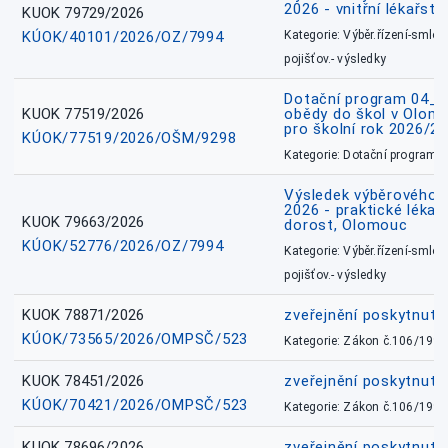
2026 - vnitřní lékařstv
KUOK 79729/2026
KÚOK/40101/2026/OZ/7994
Kategorie: Výběr.řízení-smlou
pojišťov.- výsledky
Dotační program 04_0
KUOK 77519/2026
obědy do škol v Olomo
pro školní rok 2026/2
KÚOK/77519/2026/OŠM/9298
Kategorie: Dotační programy
Výsledek výběrového ří
2026 - praktické lékařs
KUOK 79663/2026
dorost, Olomouc
KÚOK/52776/2026/OZ/7994
Kategorie: Výběr.řízení-smlou
pojišťov.- výsledky
KUOK 78871/2026
zveřejnění poskytnuté
KÚOK/73565/2026/OMPSČ/523
Kategorie: Zákon č.106/1999
KUOK 78451/2026
zveřejnění poskytnuté
KÚOK/70421/2026/OMPSČ/523
Kategorie: Zákon č.106/1999
KUOK 78696/2026
zveřejnění poskytnuté