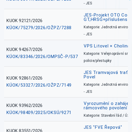
- JES
JES-Projekt OTO Coal
GT,HRSG+příslušenstv
KUOK 92121/2026
KÚOK/75279/2026/OŽPZ/7288
Kategorie: Jednotná environ
- JES
VPS Litovel × Cholina 
KUOK 94267/2026
Kategorie: Veřejnoprávní sml
KÚOK/83346/2026/OMPSČ-P/537
policie/přestupky
JES Tramvajová trať - I
Povel
KUOK 92861/2026
KÚOK/53327/2026/OŽPZ/7149
Kategorie: Jednotná environ
- JES
Vyrozumění o zahájení 
KUOK 93962/2026
rámcového povolení
KÚOK/98409/2025/OKSÚ/9271
Kategorie: Stavební řád / Ú
JES "FVE Řepová"
KUOK 83551/2026