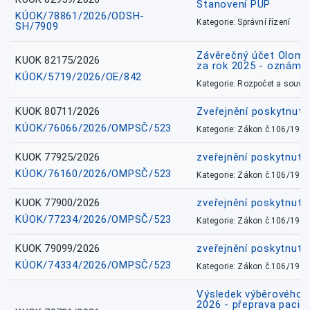
Stanovení PÚP
KÚOK/78861/2026/ODSH-
Kategorie: Správní řízení
SH/7909
Závěrečný účet Olomo
KUOK 82175/2026
za rok 2025 - oznámen
KÚOK/5719/2026/OE/842
Kategorie: Rozpočet a souvis
KUOK 80711/2026
Zveřejnění poskytnut
KÚOK/76066/2026/OMPSČ/523
Kategorie: Zákon č.106/1999
KUOK 77925/2026
zveřejnění poskytnuté
KÚOK/76160/2026/OMPSČ/523
Kategorie: Zákon č.106/1999
KUOK 77900/2026
zveřejnění poskytnuté
KÚOK/77234/2026/OMPSČ/523
Kategorie: Zákon č.106/1999
KUOK 79099/2026
zveřejnění poskytnuté
KÚOK/74334/2026/OMPSČ/523
Kategorie: Zákon č.106/1999
Výsledek výběrového ří
2026 - přeprava pacie