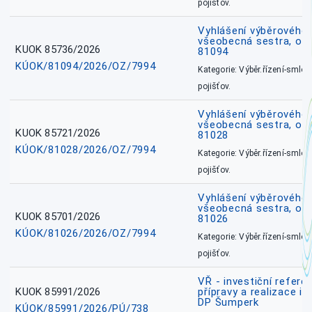
pojišťov.
Vyhlášení výběrového ř
všeobecná sestra, ok
KUOK 85736/2026
81094
KÚOK/81094/2026/OZ/7994
Kategorie: Výběr.řízení-smlou
pojišťov.
Vyhlášení výběrového ř
všeobecná sestra, okr
KUOK 85721/2026
81028
KÚOK/81028/2026/OZ/7994
Kategorie: Výběr.řízení-smlou
pojišťov.
Vyhlášení výběrového ř
všeobecná sestra, okr
KUOK 85701/2026
81026
KÚOK/81026/2026/OZ/7994
Kategorie: Výběr.řízení-smlou
pojišťov.
VŘ - investiční refere
KUOK 85991/2026
přípravy a realizace in
DP Šumperk
KÚOK/85991/2026/PÚ/738