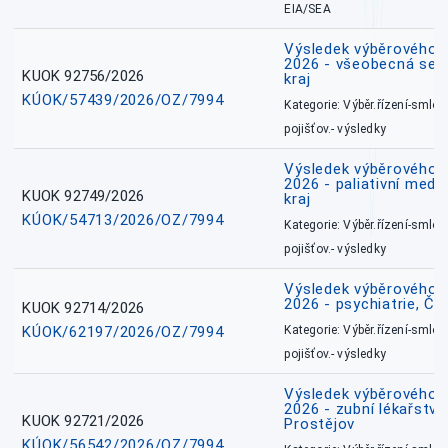
EIA/SEA
Výsledek výběrového ří
2026 - všeobecná ses
KUOK 92756/2026
kraj
KÚOK/57439/2026/OZ/7994
Kategorie: Výběr.řízení-smlou
pojišťov.- výsledky
Výsledek výběrového ří
2026 - paliativní medi
KUOK 92749/2026
kraj
KÚOK/54713/2026/OZ/7994
Kategorie: Výběr.řízení-smlou
pojišťov.- výsledky
Výsledek výběrového ří
2026 - psychiatrie, Č
KUOK 92714/2026
KÚOK/62197/2026/OZ/7994
Kategorie: Výběr.řízení-smlou
pojišťov.- výsledky
Výsledek výběrového ří
2026 - zubní lékařství,
KUOK 92721/2026
Prostějov
KÚOK/56542/2026/OZ/7994