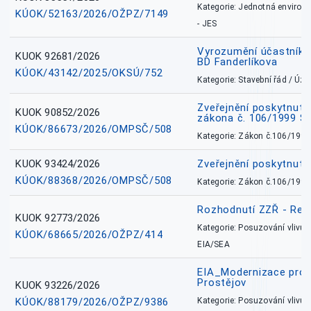
Kategorie: Jednotná environ
KÚOK/52163/2026/OŽPZ/7149
- JES
Vyrozumění účastníků
KUOK 92681/2026
BD Fanderlíkova
KÚOK/43142/2025/OKSÚ/752
Kategorie: Stavební řád / Ú
Zveřejnění poskytnuté
KUOK 90852/2026
zákona č. 106/1999 Sb
KÚOK/86673/2026/OMPSČ/508
Kategorie: Zákon č.106/1999
KUOK 93424/2026
Zveřejnění poskytnut
KÚOK/88368/2026/OMPSČ/508
Kategorie: Zákon č.106/1999
Rozhodnutí ZZŘ - Rete
KUOK 92773/2026
Kategorie: Posuzování vlivů n
KÚOK/68665/2026/OŽPZ/414
EIA/SEA
EIA_Modernizace pro
Prostějov
KUOK 93226/2026
KÚOK/88179/2026/OŽPZ/9386
Kategorie: Posuzování vlivů n