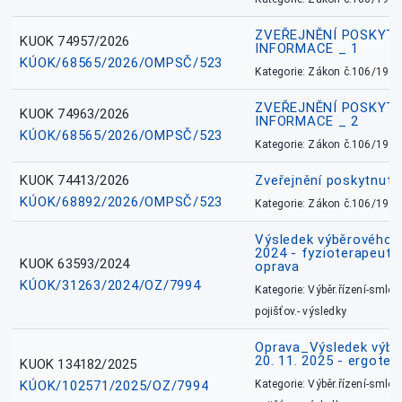
ZVEŘEJNĚNÍ POSKYT
KUOK 74957/2026
INFORMACE _ 1
KÚOK/68565/2026/OMPSČ/523
Kategorie: Zákon č.106/1999
ZVEŘEJNĚNÍ POSKYT
KUOK 74963/2026
INFORMACE _ 2
KÚOK/68565/2026/OMPSČ/523
Kategorie: Zákon č.106/1999
KUOK 74413/2026
Zveřejnění poskytnut
KÚOK/68892/2026/OMPSČ/523
Kategorie: Zákon č.106/1999
Výsledek výběrového ří
2024 - fyzioterapeut, 
KUOK 63593/2024
oprava
KÚOK/31263/2024/OZ/7994
Kategorie: Výběr.řízení-smlou
pojišťov.- výsledky
Oprava_Výsledek výbě
20. 11. 2025 - ergote
KUOK 134182/2025
KÚOK/102571/2025/OZ/7994
Kategorie: Výběr.řízení-smlou