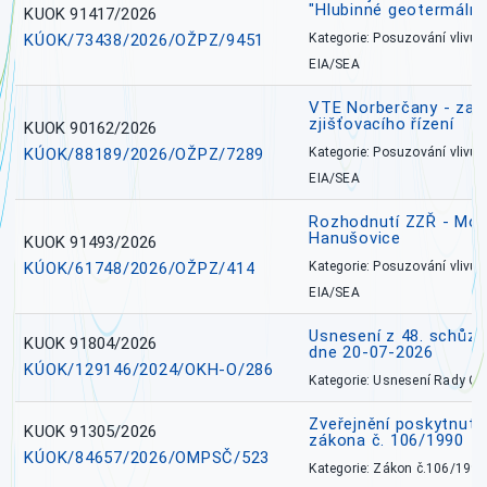
"Hlubinné geotermální
KUOK 91417/2026
KÚOK/73438/2026/OŽPZ/9451
Kategorie: Posuzování vlivů n
EIA/SEA
VTE Norberčany - zahá
zjišťovacího řízení
KUOK 90162/2026
KÚOK/88189/2026/OŽPZ/7289
Kategorie: Posuzování vlivů n
EIA/SEA
Rozhodnutí ZZŘ - Mobi
Hanušovice
KUOK 91493/2026
KÚOK/61748/2026/OŽPZ/414
Kategorie: Posuzování vlivů n
EIA/SEA
Usnesení z 48. schůz
KUOK 91804/2026
dne 20-07-2026
KÚOK/129146/2024/OKH-O/286
Kategorie: Usnesení Rady O
Zveřejnění poskytnutí
KUOK 91305/2026
zákona č. 106/1990
KÚOK/84657/2026/OMPSČ/523
Kategorie: Zákon č.106/1999