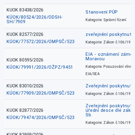
KUOK 83438/2026
Stanovení PÚP
KÚOK/80524/2026/ODSH-
Kategorie: Správní řízení
SH/7909
KUOK 82577/2026
zveřejnění poskytnuté
KÚOK/77572/2026/OMPSČ/523
Kategorie: Zákon č.106/1999
EIA - oznámení záměr
Moravou
KUOK 80595/2026
KÚOK/79991/2026/OŽPZ/9451
Kategorie: Posuzování vlivů n
EIA/SEA
KUOK 83010/2026
Zveřejnění poskytnut
KÚOK/77909/2026/OMPSČ/523
Kategorie: Zákon č.106/1999
Zveřejnění poskytnuté
KUOK 82877/2026
úřední desce dle záko
Sb.
KÚOK/79474/2026/OMPSČ/523
Kategorie: Zákon č.106/1999
KUOK 82959/2026