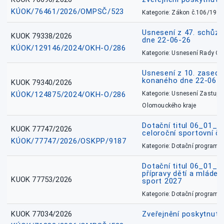
KÚOK/76461/2026/OMPSČ/523
Kategorie: Zákon č.106/1999
Usnesení z 47. schůz
KUOK 79338/2026
dne 22-06-26
KÚOK/129146/2024/OKH-O/286
Kategorie: Usnesení Rady O
Usnesení z 10. zasedá
konaného dne 22-06-
KUOK 79340/2026
KÚOK/124875/2024/OKH-O/286
Kategorie: Usnesení Zastupit
Olomouckého kraje
Dotační titul 06_01_
KUOK 77747/2026
celoroční sportovní č
KÚOK/77747/2026/OSKPP/9187
Kategorie: Dotační programy
Dotační titul 06_01_
přípravy dětí a mládež
KUOK 77753/2026
sport 2027
Kategorie: Dotační programy
KUOK 77034/2026
Zveřejnění poskytnut