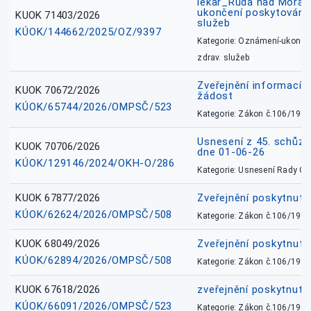
lékař_Ruda nad Mora
ukončení poskytování 
KUOK 71403/2026
služeb
KÚOK/144662/2025/OZ/9397
Kategorie: Oznámení-ukončen
zdrav. služeb
Zveřejnění informací 
KUOK 70672/2026
žádost
KÚOK/65744/2026/OMPSČ/523
Kategorie: Zákon č.106/1999
Usnesení z 45. schůz
KUOK 70706/2026
dne 01-06-26
KÚOK/129146/2024/OKH-O/286
Kategorie: Usnesení Rady O
KUOK 67877/2026
Zveřejnění poskytnut
KÚOK/62624/2026/OMPSČ/508
Kategorie: Zákon č.106/1999
KUOK 68049/2026
Zveřejnění poskytnutý
KÚOK/62894/2026/OMPSČ/508
Kategorie: Zákon č.106/1999
KUOK 67618/2026
zveřejnění poskytnuté
KÚOK/66091/2026/OMPSČ/523
Kategorie: Zákon č.106/1999