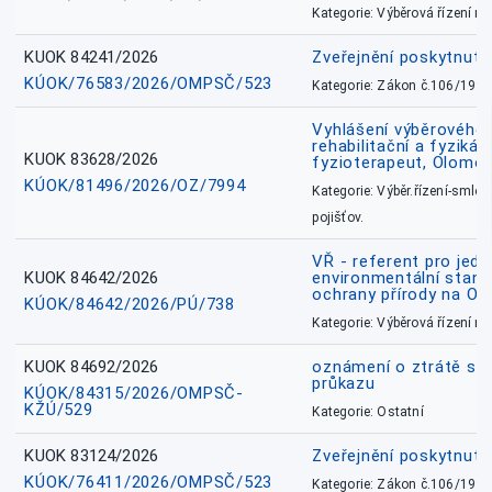
Kategorie: Výběrová řízení 
KUOK 84241/2026
Zveřejnění poskytnut
KÚOK/76583/2026/OMPSČ/523
Kategorie: Zákon č.106/1999
Vyhlášení výběrového ř
rehabilitační a fyzikál
KUOK 83628/2026
fyzioterapeut, Olomo
KÚOK/81496/2026/OZ/7994
Kategorie: Výběr.řízení-smlou
pojišťov.
VŘ - referent pro jed
KUOK 84642/2026
environmentální stano
ochrany přírody na O
KÚOK/84642/2026/PÚ/738
Kategorie: Výběrová řízení 
KUOK 84692/2026
oznámení o ztrátě sl
průkazu
KÚOK/84315/2026/OMPSČ-
KŽÚ/529
Kategorie: Ostatní
KUOK 83124/2026
Zveřejnění poskytnut
KÚOK/76411/2026/OMPSČ/523
Kategorie: Zákon č.106/1999