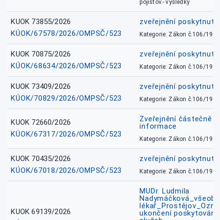
pojišťov.- výsledky
KUOK 73855/2026
zveřejnění poskytnuté
KÚOK/67578/2026/OMPSČ/523
Kategorie: Zákon č.106/1999
KUOK 70875/2026
zveřejnění poskytnuté
KÚOK/68634/2026/OMPSČ/523
Kategorie: Zákon č.106/1999
KUOK 73409/2026
zveřejnění poskytnuté
KÚOK/70829/2026/OMPSČ/523
Kategorie: Zákon č.106/1999
Zveřejnění částečně 
KUOK 72660/2026
informace
KÚOK/67317/2026/OMPSČ/523
Kategorie: Zákon č.106/1999
KUOK 70435/2026
zveřejnění poskytnuté
KÚOK/67018/2026/OMPSČ/523
Kategorie: Zákon č.106/1999
MUDr. Ludmila
Nadymáčková_všeobec
lékař_Prostějov_Ozná
KUOK 69139/2026
ukončení poskytování 