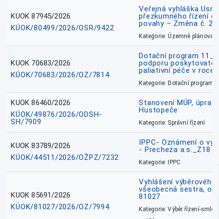
Veřejná vyhláška Usne
KUOK 87945/2026
přezkumného řízení o
povahy – Změna č. 2 
KÚOK/80499/2026/OSR/9422
Kategorie: Územně plánovac
Dotační program 11_
KUOK 70683/2026
podporu poskytovatel
paliativní péče v roce
KÚOK/70683/2026/OZ/7814
Kategorie: Dotační programy
KUOK 86460/2026
Stanovení MÚP, úprav
Hustopeče
KÚOK/49876/2026/ODSH-
SH/7909
Kategorie: Správní řízení
IPPC- Oznámení o vyd
KUOK 83789/2026
- Precheza a.s._Z18
KÚOK/44511/2026/OŽPZ/7232
Kategorie: IPPC
Vyhlášení výběrového ř
všeobecná sestra, okr
KUOK 85691/2026
81027
KÚOK/81027/2026/OZ/7994
Kategorie: Výběr.řízení-smlou