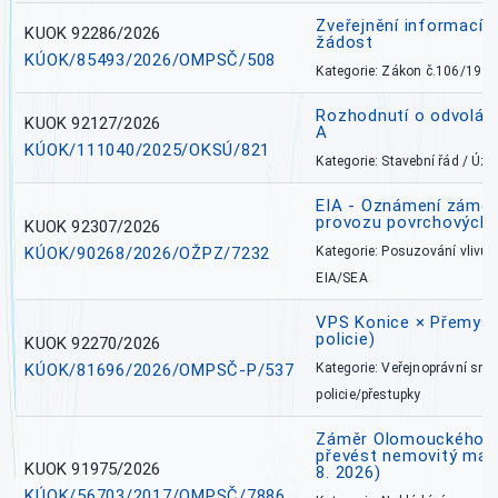
Zveřejnění informací 
KUOK 92286/2026
žádost
KÚOK/85493/2026/OMPSČ/508
Kategorie: Zákon č.106/1999
Rozhodnutí o odvolán
KUOK 92127/2026
A
KÚOK/111040/2025/OKSÚ/821
Kategorie: Stavební řád / Ú
EIA - Oznámení záměru
provozu povrchových 
KUOK 92307/2026
KÚOK/90268/2026/OŽPZ/7232
Kategorie: Posuzování vlivů n
EIA/SEA
VPS Konice × Přemysl
policie)
KUOK 92270/2026
KÚOK/81696/2026/OMPSČ-P/537
Kategorie: Veřejnoprávní sml
policie/přestupky
Záměr Olomouckého kr
převést nemovitý majet
KUOK 91975/2026
8. 2026)
KÚOK/56703/2017/OMPSČ/7886