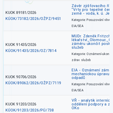
Závěr zjišťovacího ří
"Vrty pro tepelné čer
KUOK 89181/2026
země - voda, k. ú. Jes
KÚOK/73182/2026/OŽPZ/9451
Kategorie: Posuzování vlivů n
EIA/SEA
MUDr. Zdeněk Fritzch_
lékařství_Olomouc_O
záměru ukončit poskyt
KUOK 91435/2026
služeb
KÚOK/91435/2026/OZ/7814
Kategorie: Oznámení-ukončen
zdrav. služeb
EIA - Oznámení záměru
mechanickou úpravu a 
KUOK 90706/2026
odpadů
KÚOK/89062/2026/OŽPZ/7119
Kategorie: Posuzování vlivů n
EIA/SEA
VŘ - analytik interníc
KUOK 91203/2026
oddělení podpory a zp
OKo
KÚOK/91203/2026/PÚ/738