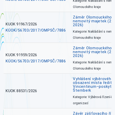
Kategorie: Nakládání s nem
Olomouckého kraje
Záměr Olomouckého k
nemovitý majetek (27. 7
KUOK 91967/2026
2026)
KÚOK/56703/2017/OMPSČ/7886
Kategorie: Nakládání s nem
Olomouckého kraje
Záměr Olomouckého k
nemovitý majetek (27. 7
KUOK 91959/2026
2026)
KÚOK/56703/2017/OMPSČ/7886
Kategorie: Nakládání s nem
Olomouckého kraje
Vyhlášení výběrového 
obsazení místa ředite
Vincentinum–poskytova
Šternberk
KUOK 88531/2026
Kategorie: Výběrová řízení-ře
organizací
Závěr zjišťovacího ří