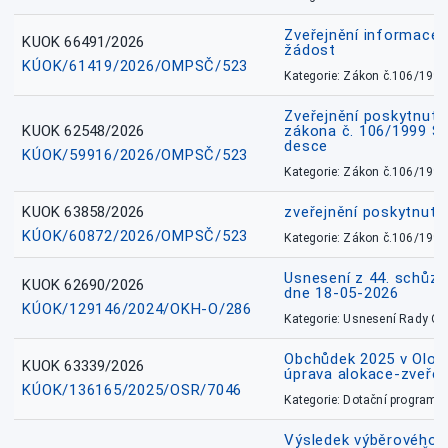
Zveřejnění informace 
KUOK 66491/2026
žádost
KÚOK/61419/2026/OMPSČ/523
Kategorie: Zákon č.106/1999
Zveřejnění poskytnuté
KUOK 62548/2026
zákona č. 106/1999 Sb.
desce
KÚOK/59916/2026/OMPSČ/523
Kategorie: Zákon č.106/1999
KUOK 63858/2026
zveřejnění poskytnuté
KÚOK/60872/2026/OMPSČ/523
Kategorie: Zákon č.106/1999
Usnesení z 44. schůz
KUOK 62690/2026
dne 18-05-2026
KÚOK/129146/2024/OKH-O/286
Kategorie: Usnesení Rady O
Obchůdek 2025 v Olom
KUOK 63339/2026
úprava alokace-zveřej
KÚOK/136165/2025/OSR/7046
Kategorie: Dotační programy
Výsledek výběrového ří