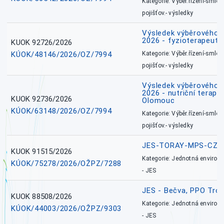
Kategorie: Výběr.řízení-smlou
pojišťov.- výsledky
Výsledek výběrového ří
2026 - fyzioterapeut,
KUOK 92726/2026
KÚOK/48146/2026/OZ/7994
Kategorie: Výběr.řízení-smlou
pojišťov.- výsledky
Výsledek výběrového ří
2026 - nutriční terape
KUOK 92736/2026
Olomouc
KÚOK/63148/2026/OZ/7994
Kategorie: Výběr.řízení-smlou
pojišťov.- výsledky
JES-TORAY-MPS-CZ
KUOK 91515/2026
Kategorie: Jednotná environ
KÚOK/75278/2026/OŽPZ/7288
- JES
JES - Bečva, PPO Tro
KUOK 88508/2026
Kategorie: Jednotná environ
KÚOK/44003/2026/OŽPZ/9303
- JES