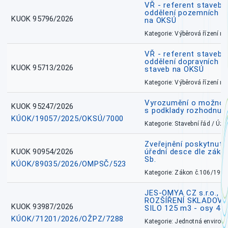
VŘ - referent stavebn
oddělení pozemních a
KUOK 95796/2026
na OKSÚ
Kategorie: Výběrová řízení 
VŘ - referent stavebn
oddělení dopravních a
KUOK 95713/2026
staveb na OKSÚ
Kategorie: Výběrová řízení 
Vyrozumění o možnos
KUOK 95247/2026
s podklady rozhodnutí
KÚOK/19057/2025/OKSÚ/7000
Kategorie: Stavební řád / Ú
Zveřejnění poskytnuté
KUOK 90954/2026
úřední desce dle záko
Sb.
KÚOK/89035/2026/OMPSČ/523
Kategorie: Zákon č.106/1999
JES-OMYA CZ s.r.o., 
ROZŠÍŘENÍ SKLADOVA
KUOK 93987/2026
SILO 125 m3 - osy 43
KÚOK/71201/2026/OŽPZ/7288
Kategorie: Jednotná environ