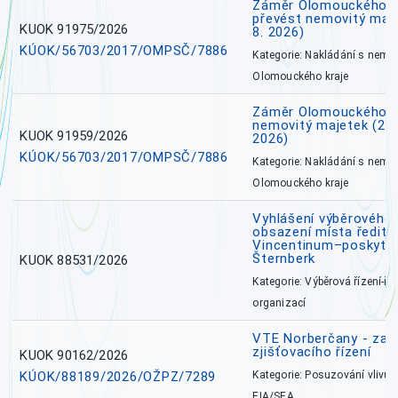
Záměr Olomouckého kr
převést nemovitý majet
KUOK 91975/2026
8. 2026)
KÚOK/56703/2017/OMPSČ/7886
Kategorie: Nakládání s nem
Olomouckého kraje
Záměr Olomouckého k
nemovitý majetek (27. 7
KUOK 91959/2026
2026)
KÚOK/56703/2017/OMPSČ/7886
Kategorie: Nakládání s nem
Olomouckého kraje
Vyhlášení výběrového 
obsazení místa ředite
Vincentinum–poskytova
Šternberk
KUOK 88531/2026
Kategorie: Výběrová řízení-ře
organizací
VTE Norberčany - zahá
zjišťovacího řízení
KUOK 90162/2026
KÚOK/88189/2026/OŽPZ/7289
Kategorie: Posuzování vlivů n
EIA/SEA