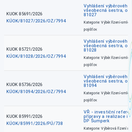
Vyhlášení výběrového ř
všeobecná sestra, okr
KUOK 85691/2026
81027
KÚOK/81027/2026/OZ/7994
Kategorie: Výběr.řízení-smlou
pojišťov.
Vyhlášení výběrového ř
všeobecná sestra, okr
KUOK 85721/2026
81028
KÚOK/81028/2026/OZ/7994
Kategorie: Výběr.řízení-smlou
pojišťov.
Vyhlášení výběrového ř
všeobecná sestra, ok
KUOK 85736/2026
81094
KÚOK/81094/2026/OZ/7994
Kategorie: Výběr.řízení-smlou
pojišťov.
VŘ - investiční refere
KUOK 85991/2026
přípravy a realizace in
DP Šumperk
KÚOK/85991/2026/PÚ/738
Kategorie: Výběrová řízení 