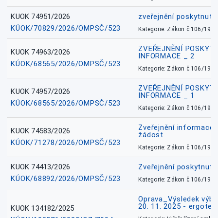
KUOK 74951/2026
zveřejnění poskytnuté
KÚOK/70829/2026/OMPSČ/523
Kategorie: Zákon č.106/1999
ZVEŘEJNĚNÍ POSKYT
KUOK 74963/2026
INFORMACE _ 2
KÚOK/68565/2026/OMPSČ/523
Kategorie: Zákon č.106/1999
ZVEŘEJNĚNÍ POSKYT
KUOK 74957/2026
INFORMACE _ 1
KÚOK/68565/2026/OMPSČ/523
Kategorie: Zákon č.106/1999
Zveřejnění informace 
KUOK 74583/2026
žádost
KÚOK/71278/2026/OMPSČ/523
Kategorie: Zákon č.106/1999
KUOK 74413/2026
Zveřejnění poskytnut
KÚOK/68892/2026/OMPSČ/523
Kategorie: Zákon č.106/1999
Oprava_Výsledek výbě
20. 11. 2025 - ergote
KUOK 134182/2025