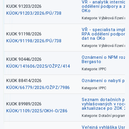
VŘ - analytik interníc
KUOK 91203/2026
oddělení podpory a zp
OKo
KÚOK/91203/2026/PÚ/738
Kategorie: Výběrová řízení 
VŘ - specialista impl
KUOK 91198/2026
RPA oddělení podpory 
dat na OKo
KÚOK/91198/2026/PÚ/738
Kategorie: Výběrová řízení 
Oznámení o NPM rozh
KUOK 90446/2026
Bergasto
KÚOK/141606/2025/OŽPZ/414
Kategorie: IPPC
KUOK 88414/2026
Oznámení o nabytí prá
KÚOK/66779/2026/OŽPZ/7986
Kategorie: IPPC
Seznam dotačních pr
KUOK 89989/2026
vyhlašovaných v roce 
aktualizace po ZOK 22
KÚOK/1109/2025/OKH-O/286
Kategorie: Dotační programy
Veřejná vyhláška Usne