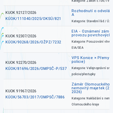
Kategorie: Zákon č.106/1999
Rozhodnutí o odvolán
KUOK 92127/2026
A
KÚOK/111040/2025/OKSÚ/821
Kategorie: Stavební řád / Ú
EIA - Oznámení záměru
provozu povrchových 
KUOK 92307/2026
KÚOK/90268/2026/OŽPZ/7232
Kategorie: Posuzování vlivů n
EIA/SEA
VPS Konice × Přemysl
policie)
KUOK 92270/2026
KÚOK/81696/2026/OMPSČ-P/537
Kategorie: Veřejnoprávní sml
policie/přestupky
Záměr Olomouckého k
nemovitý majetek (27. 7
KUOK 91967/2026
2026)
KÚOK/56703/2017/OMPSČ/7886
Kategorie: Nakládání s nem
Olomouckého kraje