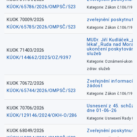
KÚOK/65786/2026/OMPSČ/523
Kategorie: Zákon č.106/1999
KUOK 70009/2026
zveřejnění poskytnuté
KÚOK/65785/2026/OMPSČ/523
Kategorie: Zákon č.106/1999
MUDr. Jiří Kudláček_pr
lékař_Ruda nad Mora
ukončení poskytování 
KUOK 71403/2026
služeb
KÚOK/144662/2025/OZ/9397
Kategorie: Oznámení-ukončen
zdrav. služeb
Zveřejnění informací 
KUOK 70672/2026
žádost
KÚOK/65744/2026/OMPSČ/523
Kategorie: Zákon č.106/1999
Usnesení z 45. schůz
KUOK 70706/2026
dne 01-06-26
KÚOK/129146/2024/OKH-O/286
Kategorie: Usnesení Rady O
KUOK 68049/2026
Zveřejnění poskytnutý