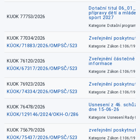
Dotační titul 06_01_
přípravy dětí a mládež
KUOK 77753/2026
sport 2027
Kategorie: Dotační programy
KUOK 77034/2026
Zveřejnění poskytnut
KÚOK/71883/2026/OMPSČ/523
Kategorie: Zákon č.106/1999
Zveřejnění částečně 
KUOK 76120/2026
informace
KÚOK/67317/2026/OMPSČ/523
Kategorie: Zákon č.106/1999
KUOK 76923/2026
Zveřejnění poskytnuté
KÚOK/74334/2026/OMPSČ/523
Kategorie: Zákon č.106/1999
Usnesení z 46. schůz
KUOK 76478/2026
dne 15-06-26
KÚOK/129146/2024/OKH-O/286
Kategorie: Usnesení Rady O
KUOK 75679/2026
zveřejnění poskytnuté
KÚOK/75437/2026/OMPSČ/523
Kategorie: Zákon č.106/1999