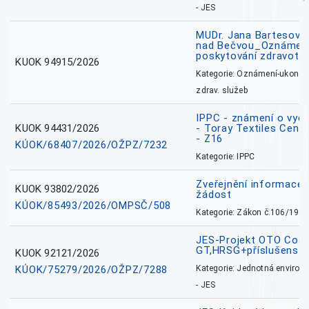
- JES
MUDr. Jana Bartesová
nad Bečvou_Oznámení
poskytování zdravotní
KUOK 94915/2026
Kategorie: Oznámení-ukončen
zdrav. služeb
IPPC - známení o vydá
KUOK 94431/2026
- Toray Textiles Centra
- Z16
KÚOK/68407/2026/OŽPZ/7232
Kategorie: IPPC
Zveřejnění informace 
KUOK 93802/2026
žádost
KÚOK/85493/2026/OMPSČ/508
Kategorie: Zákon č.106/1999
JES-Projekt OTO Coal
GT,HRSG+příslušenstv
KUOK 92121/2026
KÚOK/75279/2026/OŽPZ/7288
Kategorie: Jednotná environ
- JES