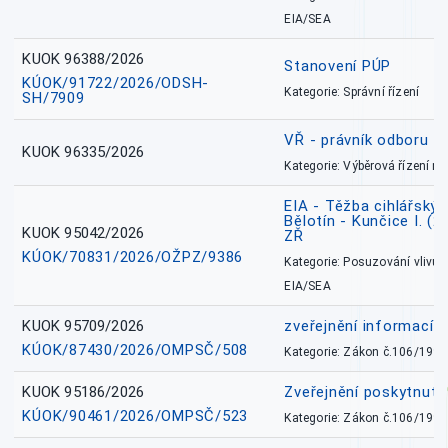
EIA/SEA
KUOK 96388/2026
Stanovení PÚP
KÚOK/91722/2026/ODSH-
Kategorie: Správní řízení
SH/7909
VŘ - právník odboru zd
KUOK 96335/2026
Kategorie: Výběrová řízení 
EIA - Těžba cihlářských
Bělotín - Kunčice I. (2
KUOK 95042/2026
ZŘ
KÚOK/70831/2026/OŽPZ/9386
Kategorie: Posuzování vlivů n
EIA/SEA
KUOK 95709/2026
zveřejnění informací 
KÚOK/87430/2026/OMPSČ/508
Kategorie: Zákon č.106/1999
KUOK 95186/2026
Zveřejnění poskytnut
KÚOK/90461/2026/OMPSČ/523
Kategorie: Zákon č.106/1999