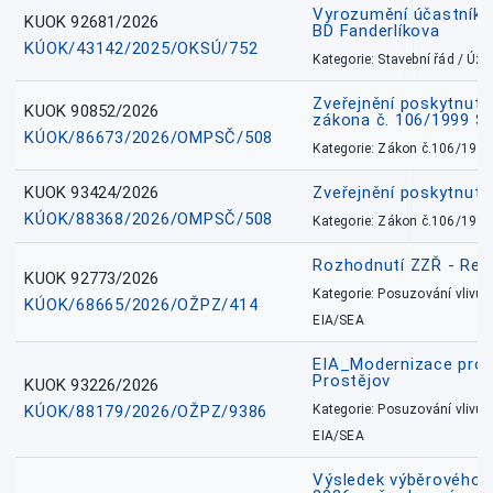
Vyrozumění účastníků
KUOK 92681/2026
BD Fanderlíkova
KÚOK/43142/2025/OKSÚ/752
Kategorie: Stavební řád / Ú
Zveřejnění poskytnuté
KUOK 90852/2026
zákona č. 106/1999 Sb
KÚOK/86673/2026/OMPSČ/508
Kategorie: Zákon č.106/1999
KUOK 93424/2026
Zveřejnění poskytnut
KÚOK/88368/2026/OMPSČ/508
Kategorie: Zákon č.106/1999
Rozhodnutí ZZŘ - Rete
KUOK 92773/2026
Kategorie: Posuzování vlivů n
KÚOK/68665/2026/OŽPZ/414
EIA/SEA
EIA_Modernizace pro
Prostějov
KUOK 93226/2026
KÚOK/88179/2026/OŽPZ/9386
Kategorie: Posuzování vlivů n
EIA/SEA
Výsledek výběrového ří