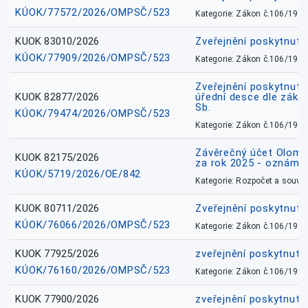
KÚOK/77572/2026/OMPSČ/523
Kategorie: Zákon č.106/1999
KUOK 83010/2026
Zveřejnění poskytnut
KÚOK/77909/2026/OMPSČ/523
Kategorie: Zákon č.106/1999
Zveřejnění poskytnuté
KUOK 82877/2026
úřední desce dle záko
Sb.
KÚOK/79474/2026/OMPSČ/523
Kategorie: Zákon č.106/1999
Závěrečný účet Olomo
KUOK 82175/2026
za rok 2025 - oznámen
KÚOK/5719/2026/OE/842
Kategorie: Rozpočet a souvis
KUOK 80711/2026
Zveřejnění poskytnut
KÚOK/76066/2026/OMPSČ/523
Kategorie: Zákon č.106/1999
KUOK 77925/2026
zveřejnění poskytnuté
KÚOK/76160/2026/OMPSČ/523
Kategorie: Zákon č.106/1999
KUOK 77900/2026
zveřejnění poskytnuté