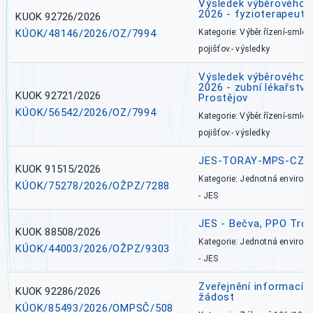
Výsledek výběrového ří
2026 - fyzioterapeut,
KUOK 92726/2026
KÚOK/48146/2026/OZ/7994
Kategorie: Výběr.řízení-smlou
pojišťov.- výsledky
Výsledek výběrového ří
2026 - zubní lékařství,
KUOK 92721/2026
Prostějov
KÚOK/56542/2026/OZ/7994
Kategorie: Výběr.řízení-smlou
pojišťov.- výsledky
JES-TORAY-MPS-CZ
KUOK 91515/2026
Kategorie: Jednotná environ
KÚOK/75278/2026/OŽPZ/7288
- JES
JES - Bečva, PPO Tro
KUOK 88508/2026
Kategorie: Jednotná environ
KÚOK/44003/2026/OŽPZ/9303
- JES
Zveřejnění informací 
KUOK 92286/2026
žádost
KÚOK/85493/2026/OMPSČ/508