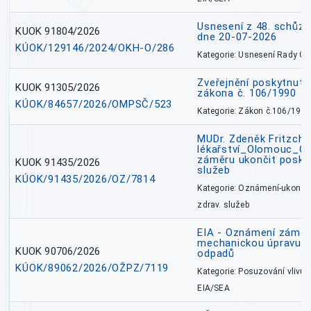
Usnesení z 48. schůz
KUOK 91804/2026
dne 20-07-2026
KÚOK/129146/2024/OKH-O/286
Kategorie: Usnesení Rady O
Zveřejnění poskytnutí
KUOK 91305/2026
zákona č. 106/1990
KÚOK/84657/2026/OMPSČ/523
Kategorie: Zákon č.106/1999
MUDr. Zdeněk Fritzch_
lékařství_Olomouc_O
záměru ukončit poskyt
KUOK 91435/2026
služeb
KÚOK/91435/2026/OZ/7814
Kategorie: Oznámení-ukončen
zdrav. služeb
EIA - Oznámení záměru
mechanickou úpravu a 
KUOK 90706/2026
odpadů
KÚOK/89062/2026/OŽPZ/7119
Kategorie: Posuzování vlivů n
EIA/SEA