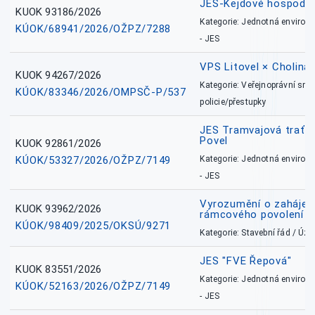
JES-Kejdové hospodářs
KUOK 93186/2026
Kategorie: Jednotná environ
KÚOK/68941/2026/OŽPZ/7288
- JES
VPS Litovel × Cholina 
KUOK 94267/2026
Kategorie: Veřejnoprávní sml
KÚOK/83346/2026/OMPSČ-P/537
policie/přestupky
JES Tramvajová trať - I
Povel
KUOK 92861/2026
KÚOK/53327/2026/OŽPZ/7149
Kategorie: Jednotná environ
- JES
Vyrozumění o zahájení 
KUOK 93962/2026
rámcového povolení
KÚOK/98409/2025/OKSÚ/9271
Kategorie: Stavební řád / Ú
JES "FVE Řepová"
KUOK 83551/2026
Kategorie: Jednotná environ
KÚOK/52163/2026/OŽPZ/7149
- JES