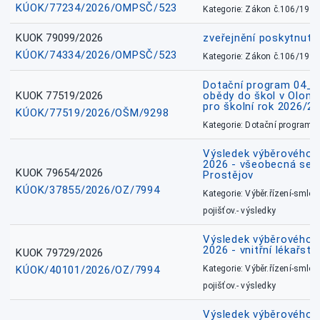
KÚOK/77234/2026/OMPSČ/523
Kategorie: Zákon č.106/1999
KUOK 79099/2026
zveřejnění poskytnuté
KÚOK/74334/2026/OMPSČ/523
Kategorie: Zákon č.106/1999
Dotační program 04_0
KUOK 77519/2026
obědy do škol v Olomo
pro školní rok 2026/2
KÚOK/77519/2026/OŠM/9298
Kategorie: Dotační programy
Výsledek výběrového ří
2026 - všeobecná sest
KUOK 79654/2026
Prostějov
KÚOK/37855/2026/OZ/7994
Kategorie: Výběr.řízení-smlou
pojišťov.- výsledky
Výsledek výběrového ří
2026 - vnitřní lékařstv
KUOK 79729/2026
KÚOK/40101/2026/OZ/7994
Kategorie: Výběr.řízení-smlou
pojišťov.- výsledky
Výsledek výběrového ří