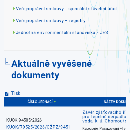
Veřejnoprávní smlouvy - speciální stavební úřad
Veřejnoprávní smlouvy – registry
Jednotná environmentální stanoviska - JES
Aktuálně vyvěšené
dokumenty
Tisk
ČÍSLO JEDNACÍ
NÁZEV DOKUM
Závěr zjišťovacího říz
pro tepelné čerpadlo
KUOK 94585/2026
voda, k. ú. Chomoutov
KÚOK/79525/2026/OŽPZ/9451
Kategorie: Posuzování vlivů n