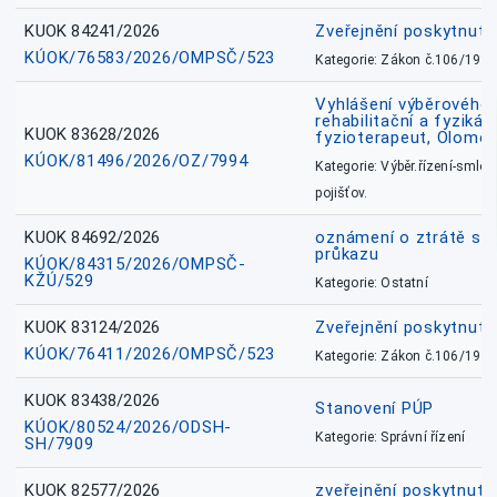
KUOK 84241/2026
Zveřejnění poskytnut
KÚOK/76583/2026/OMPSČ/523
Kategorie: Zákon č.106/1999
Vyhlášení výběrového ř
rehabilitační a fyzikál
KUOK 83628/2026
fyzioterapeut, Olomo
KÚOK/81496/2026/OZ/7994
Kategorie: Výběr.řízení-smlou
pojišťov.
KUOK 84692/2026
oznámení o ztrátě sl
průkazu
KÚOK/84315/2026/OMPSČ-
KŽÚ/529
Kategorie: Ostatní
KUOK 83124/2026
Zveřejnění poskytnut
KÚOK/76411/2026/OMPSČ/523
Kategorie: Zákon č.106/1999
KUOK 83438/2026
Stanovení PÚP
KÚOK/80524/2026/ODSH-
Kategorie: Správní řízení
SH/7909
KUOK 82577/2026
zveřejnění poskytnuté