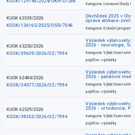
KÚOK/129146/2024/OKH-O/286
Kategorie: Usnesení Rady O
Obchůdek 2025 v Olom
KUOK 63339/2026
úprava alokace-zveřej
KÚOK/136165/2025/OSR/7046
Kategorie: Dotační programy
Výsledek výběrového ří
2026 - neurologie, Šu
KUOK 63250/2026
KÚOK/39639/2026/OZ/7994
Kategorie: Výběr.řízení-smlou
pojišťov.- výsledky
Výsledek výběrového ří
2026 - paliativní medic
KUOK 62484/2026
KÚOK/34577/2026/OZ/7994
Kategorie: Výběr.řízení-smlou
pojišťov.- výsledky
Výsledek výběrového ří
2026 - ortodoncie, Př
KUOK 62529/2026
KÚOK/38353/2026/OZ/7994
Kategorie: Výběr.řízení-smlou
pojišťov.- výsledky