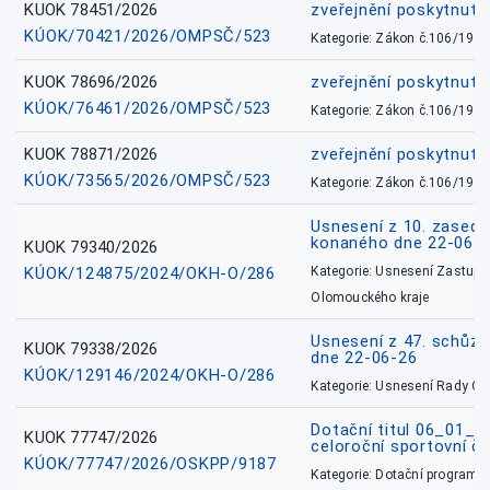
KUOK 78451/2026
zveřejnění poskytnuté
KÚOK/70421/2026/OMPSČ/523
Kategorie: Zákon č.106/1999
KUOK 78696/2026
zveřejnění poskytnuté
KÚOK/76461/2026/OMPSČ/523
Kategorie: Zákon č.106/1999
KUOK 78871/2026
zveřejnění poskytnuté
KÚOK/73565/2026/OMPSČ/523
Kategorie: Zákon č.106/1999
Usnesení z 10. zasedá
konaného dne 22-06-
KUOK 79340/2026
KÚOK/124875/2024/OKH-O/286
Kategorie: Usnesení Zastupit
Olomouckého kraje
Usnesení z 47. schůz
KUOK 79338/2026
dne 22-06-26
KÚOK/129146/2024/OKH-O/286
Kategorie: Usnesení Rady O
Dotační titul 06_01_
KUOK 77747/2026
celoroční sportovní č
KÚOK/77747/2026/OSKPP/9187
Kategorie: Dotační programy