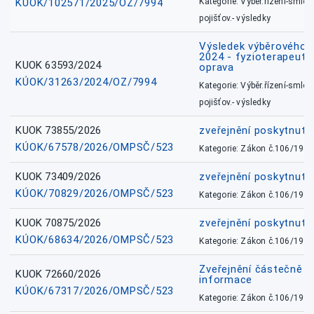
KÚOK/102571/2025/OZ/7994
Kategorie: Výběr.řízení-smlou
pojišťov.- výsledky
Výsledek výběrového ří
2024 - fyzioterapeut, 
KUOK 63593/2024
oprava
KÚOK/31263/2024/OZ/7994
Kategorie: Výběr.řízení-smlou
pojišťov.- výsledky
KUOK 73855/2026
zveřejnění poskytnuté
KÚOK/67578/2026/OMPSČ/523
Kategorie: Zákon č.106/1999
KUOK 73409/2026
zveřejnění poskytnuté
KÚOK/70829/2026/OMPSČ/523
Kategorie: Zákon č.106/1999
KUOK 70875/2026
zveřejnění poskytnuté
KÚOK/68634/2026/OMPSČ/523
Kategorie: Zákon č.106/1999
Zveřejnění částečně 
KUOK 72660/2026
informace
KÚOK/67317/2026/OMPSČ/523
Kategorie: Zákon č.106/1999