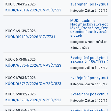
KUOK 70435/2026
zveřejnění poskytnuté
KÚOK/67018/2026/OMPSČ/523
Kategorie: Zákon č.106/1999
MUDr. Ludmila
Nadymáčková_všeobec
lékař_Prostějov_Ozná
KUOK 69139/2026
ukončení poskytování 
služeb
KÚOK/69139/2026/OZ/7731
Kategorie: Oznámení-ukončen
zdrav. služeb
Zveřejnění poskytnuté
KUOK 67348/2026
zákona č. 106/1999 Sb
KÚOK/65754/2026/OMPSČ/523
Kategorie: Zákon č.106/1999
KUOK 67634/2026
zveřejnění poskytnuté
KÚOK/65787/2026/OMPSČ/523
Kategorie: Zákon č.106/1999
KUOK 69032/2026
Zveřejnění poskytnut
KÚOK/65788/2026/OMPSČ/523
Kategorie: Zákon č.106/1999
KUOK 69754/2026
Zveřejnění poskytnut