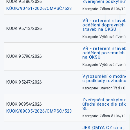
KUOK 95186/2026
Zveřejnění poskytnut
KÚOK/90461/2026/OMPSČ/523
Kategorie: Zákon č.106/1999
VŘ - referent stavebn
oddělení dopravních a
KUOK 95713/2026
staveb na OKSÚ
Kategorie: Výběrová řízení 
VŘ - referent stavebn
oddělení pozemních a
KUOK 95796/2026
na OKSÚ
Kategorie: Výběrová řízení 
Vyrozumění o možnos
s podklady rozhodnutí
KUOK 95247/2026
Kategorie: Stavební řád / Ú
Zveřejnění poskytnuté
KUOK 90954/2026
úřední desce dle záko
Sb.
KÚOK/89035/2026/OMPSČ/523
Kategorie: Zákon č.106/1999
JES-OMYA CZ s.r.o., 