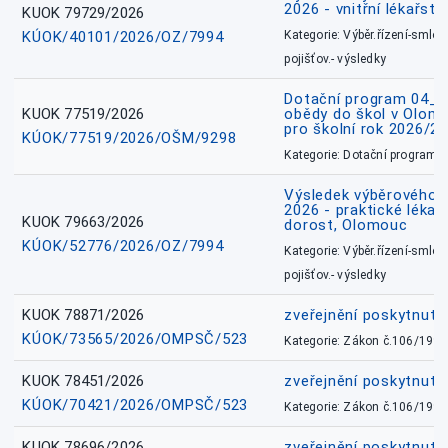
2026 - vnitřní lékařstv
KUOK 79729/2026
KÚOK/40101/2026/OZ/7994
Kategorie: Výběr.řízení-smlou
pojišťov.- výsledky
Dotační program 04_0
KUOK 77519/2026
obědy do škol v Olomo
pro školní rok 2026/2
KÚOK/77519/2026/OŠM/9298
Kategorie: Dotační programy
Výsledek výběrového ří
2026 - praktické lékařs
KUOK 79663/2026
dorost, Olomouc
KÚOK/52776/2026/OZ/7994
Kategorie: Výběr.řízení-smlou
pojišťov.- výsledky
KUOK 78871/2026
zveřejnění poskytnuté
KÚOK/73565/2026/OMPSČ/523
Kategorie: Zákon č.106/1999
KUOK 78451/2026
zveřejnění poskytnuté
KÚOK/70421/2026/OMPSČ/523
Kategorie: Zákon č.106/1999
KUOK 78696/2026
zveřejnění poskytnuté