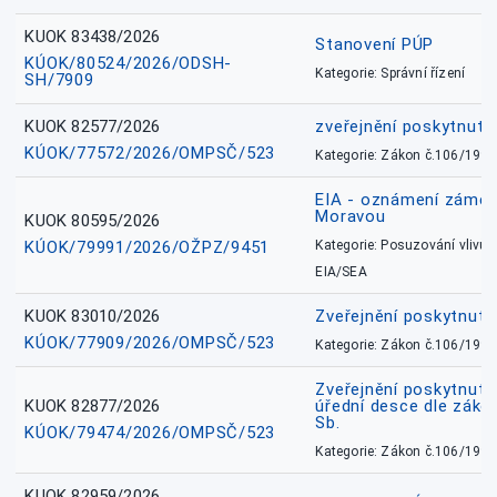
KUOK 83438/2026
Stanovení PÚP
KÚOK/80524/2026/ODSH-
Kategorie: Správní řízení
SH/7909
KUOK 82577/2026
zveřejnění poskytnuté
KÚOK/77572/2026/OMPSČ/523
Kategorie: Zákon č.106/1999
EIA - oznámení záměr
Moravou
KUOK 80595/2026
KÚOK/79991/2026/OŽPZ/9451
Kategorie: Posuzování vlivů n
EIA/SEA
KUOK 83010/2026
Zveřejnění poskytnut
KÚOK/77909/2026/OMPSČ/523
Kategorie: Zákon č.106/1999
Zveřejnění poskytnuté
KUOK 82877/2026
úřední desce dle záko
Sb.
KÚOK/79474/2026/OMPSČ/523
Kategorie: Zákon č.106/1999
KUOK 82959/2026