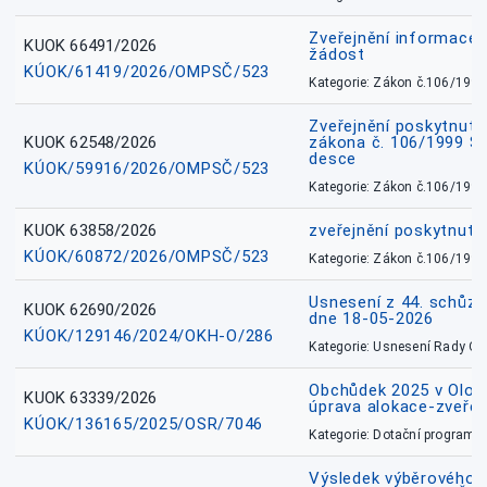
Zveřejnění informace 
KUOK 66491/2026
žádost
KÚOK/61419/2026/OMPSČ/523
Kategorie: Zákon č.106/1999
Zveřejnění poskytnuté
KUOK 62548/2026
zákona č. 106/1999 Sb.
desce
KÚOK/59916/2026/OMPSČ/523
Kategorie: Zákon č.106/1999
KUOK 63858/2026
zveřejnění poskytnuté
KÚOK/60872/2026/OMPSČ/523
Kategorie: Zákon č.106/1999
Usnesení z 44. schůz
KUOK 62690/2026
dne 18-05-2026
KÚOK/129146/2024/OKH-O/286
Kategorie: Usnesení Rady O
Obchůdek 2025 v Olom
KUOK 63339/2026
úprava alokace-zveřej
KÚOK/136165/2025/OSR/7046
Kategorie: Dotační programy
Výsledek výběrového ří