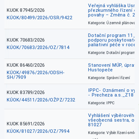
Veřejná vyhláška Usne
KUOK 87945/2026
přezkumného řízení o
povahy – Změna č. 2 
KÚOK/80499/2026/OSR/9422
Kategorie: Územně plánovac
Dotační program 11_
KUOK 70683/2026
podporu poskytovatel
paliativní péče v roce
KÚOK/70683/2026/OZ/7814
Kategorie: Dotační programy
KUOK 86460/2026
Stanovení MÚP, úprav
Hustopeče
KÚOK/49876/2026/ODSH-
SH/7909
Kategorie: Správní řízení
IPPC- Oznámení o vyd
KUOK 83789/2026
- Precheza a.s._Z18
KÚOK/44511/2026/OŽPZ/7232
Kategorie: IPPC
Vyhlášení výběrového ř
všeobecná sestra, okr
KUOK 85691/2026
81027
KÚOK/81027/2026/OZ/7994
Kategorie: Výběr.řízení-smlou