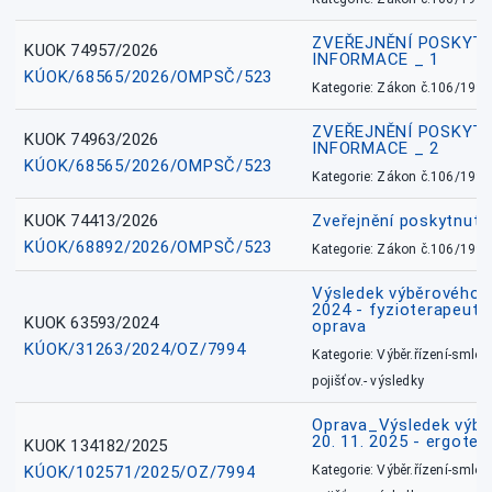
ZVEŘEJNĚNÍ POSKYT
KUOK 74957/2026
INFORMACE _ 1
KÚOK/68565/2026/OMPSČ/523
Kategorie: Zákon č.106/1999
ZVEŘEJNĚNÍ POSKYT
KUOK 74963/2026
INFORMACE _ 2
KÚOK/68565/2026/OMPSČ/523
Kategorie: Zákon č.106/1999
KUOK 74413/2026
Zveřejnění poskytnut
KÚOK/68892/2026/OMPSČ/523
Kategorie: Zákon č.106/1999
Výsledek výběrového ří
2024 - fyzioterapeut, 
KUOK 63593/2024
oprava
KÚOK/31263/2024/OZ/7994
Kategorie: Výběr.řízení-smlou
pojišťov.- výsledky
Oprava_Výsledek výbě
20. 11. 2025 - ergote
KUOK 134182/2025
KÚOK/102571/2025/OZ/7994
Kategorie: Výběr.řízení-smlou