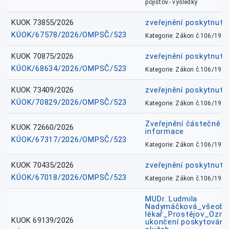
pojišťov.- výsledky
KUOK 73855/2026
zveřejnění poskytnuté
KÚOK/67578/2026/OMPSČ/523
Kategorie: Zákon č.106/1999
KUOK 70875/2026
zveřejnění poskytnuté
KÚOK/68634/2026/OMPSČ/523
Kategorie: Zákon č.106/1999
KUOK 73409/2026
zveřejnění poskytnuté
KÚOK/70829/2026/OMPSČ/523
Kategorie: Zákon č.106/1999
Zveřejnění částečně 
KUOK 72660/2026
informace
KÚOK/67317/2026/OMPSČ/523
Kategorie: Zákon č.106/1999
KUOK 70435/2026
zveřejnění poskytnuté
KÚOK/67018/2026/OMPSČ/523
Kategorie: Zákon č.106/1999
MUDr. Ludmila
Nadymáčková_všeobec
lékař_Prostějov_Ozná
KUOK 69139/2026
ukončení poskytování 