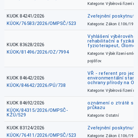
Kategorie: Výběrová řízení 
KUOK 84241/2026
Zveřejnění poskytnut
KÚOK/76583/2026/OMPSČ/523
Kategorie: Zákon č.106/1999
Vyhlášení výběrového ř
rehabilitační a fyzikál
KUOK 83628/2026
fyzioterapeut, Olomo
KÚOK/81496/2026/OZ/7994
Kategorie: Výběr.řízení-smlou
pojišťov.
VŘ - referent pro jed
KUOK 84642/2026
environmentální stano
ochrany přírody na O
KÚOK/84642/2026/PÚ/738
Kategorie: Výběrová řízení 
KUOK 84692/2026
oznámení o ztrátě sl
průkazu
KÚOK/84315/2026/OMPSČ-
KŽÚ/529
Kategorie: Ostatní
KUOK 83124/2026
Zveřejnění poskytnut
KÚOK/76411/2026/OMPSČ/523
Kategorie: Zákon č.106/1999