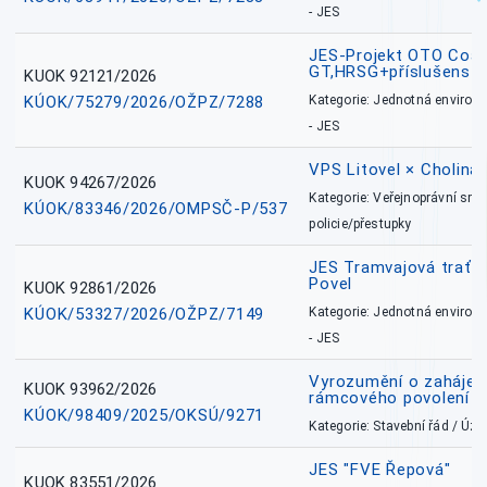
- JES
JES-Projekt OTO Coal
GT,HRSG+příslušenstv
KUOK 92121/2026
KÚOK/75279/2026/OŽPZ/7288
Kategorie: Jednotná environ
- JES
VPS Litovel × Cholina 
KUOK 94267/2026
Kategorie: Veřejnoprávní sml
KÚOK/83346/2026/OMPSČ-P/537
policie/přestupky
JES Tramvajová trať - I
Povel
KUOK 92861/2026
KÚOK/53327/2026/OŽPZ/7149
Kategorie: Jednotná environ
- JES
Vyrozumění o zahájení 
KUOK 93962/2026
rámcového povolení
KÚOK/98409/2025/OKSÚ/9271
Kategorie: Stavební řád / Ú
JES "FVE Řepová"
KUOK 83551/2026