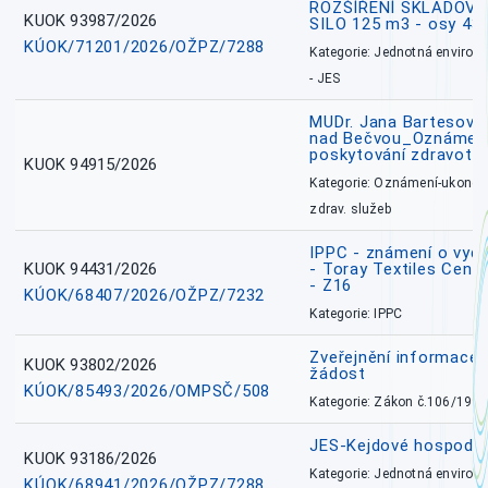
ROZŠÍŘENÍ SKLADOVA
KUOK 93987/2026
SILO 125 m3 - osy 43
KÚOK/71201/2026/OŽPZ/7288
Kategorie: Jednotná environ
- JES
MUDr. Jana Bartesová
nad Bečvou_Oznámení
poskytování zdravotní
KUOK 94915/2026
Kategorie: Oznámení-ukončen
zdrav. služeb
IPPC - známení o vydá
KUOK 94431/2026
- Toray Textiles Centra
- Z16
KÚOK/68407/2026/OŽPZ/7232
Kategorie: IPPC
Zveřejnění informace 
KUOK 93802/2026
žádost
KÚOK/85493/2026/OMPSČ/508
Kategorie: Zákon č.106/1999
JES-Kejdové hospodářs
KUOK 93186/2026
Kategorie: Jednotná environ
KÚOK/68941/2026/OŽPZ/7288