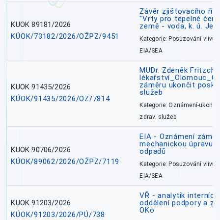
Závěr zjišťovacího ří
"Vrty pro tepelné čer
KUOK 89181/2026
země - voda, k. ú. Jes
KÚOK/73182/2026/OŽPZ/9451
Kategorie: Posuzování vlivů n
EIA/SEA
MUDr. Zdeněk Fritzch_
lékařství_Olomouc_O
záměru ukončit poskyt
KUOK 91435/2026
služeb
KÚOK/91435/2026/OZ/7814
Kategorie: Oznámení-ukončen
zdrav. služeb
EIA - Oznámení záměru
mechanickou úpravu a 
KUOK 90706/2026
odpadů
KÚOK/89062/2026/OŽPZ/7119
Kategorie: Posuzování vlivů n
EIA/SEA
VŘ - analytik interníc
KUOK 91203/2026
oddělení podpory a zp
OKo
KÚOK/91203/2026/PÚ/738