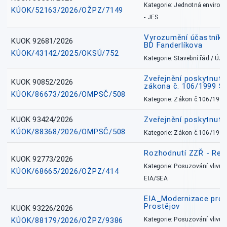
Kategorie: Jednotná environ
KÚOK/52163/2026/OŽPZ/7149
- JES
Vyrozumění účastníků
KUOK 92681/2026
BD Fanderlíkova
KÚOK/43142/2025/OKSÚ/752
Kategorie: Stavební řád / Ú
Zveřejnění poskytnuté
KUOK 90852/2026
zákona č. 106/1999 Sb
KÚOK/86673/2026/OMPSČ/508
Kategorie: Zákon č.106/1999
KUOK 93424/2026
Zveřejnění poskytnut
KÚOK/88368/2026/OMPSČ/508
Kategorie: Zákon č.106/1999
Rozhodnutí ZZŘ - Rete
KUOK 92773/2026
Kategorie: Posuzování vlivů n
KÚOK/68665/2026/OŽPZ/414
EIA/SEA
EIA_Modernizace pro
Prostějov
KUOK 93226/2026
KÚOK/88179/2026/OŽPZ/9386
Kategorie: Posuzování vlivů n