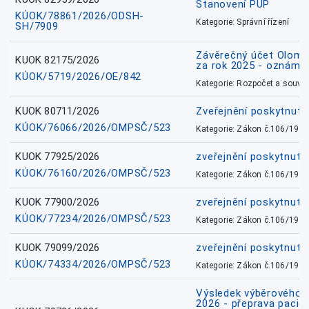
Stanovení PÚP
KÚOK/78861/2026/ODSH-
Kategorie: Správní řízení
SH/7909
Závěrečný účet Olomo
KUOK 82175/2026
za rok 2025 - oznámen
KÚOK/5719/2026/OE/842
Kategorie: Rozpočet a souvis
KUOK 80711/2026
Zveřejnění poskytnut
KÚOK/76066/2026/OMPSČ/523
Kategorie: Zákon č.106/1999
KUOK 77925/2026
zveřejnění poskytnuté
KÚOK/76160/2026/OMPSČ/523
Kategorie: Zákon č.106/1999
KUOK 77900/2026
zveřejnění poskytnuté
KÚOK/77234/2026/OMPSČ/523
Kategorie: Zákon č.106/1999
KUOK 79099/2026
zveřejnění poskytnuté
KÚOK/74334/2026/OMPSČ/523
Kategorie: Zákon č.106/1999
Výsledek výběrového ří
2026 - přeprava pacie