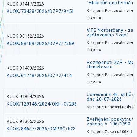
"Hlubinné geotermální
KUOK 91417/2026
KÚOK/73438/2026/OŽPZ/9451
Kategorie: Posuzování vlivů n
EIA/SEA
VTE Norberčany - zahá
zjišťovacího řízení
KUOK 90162/2026
KÚOK/88189/2026/OŽPZ/7289
Kategorie: Posuzování vlivů n
EIA/SEA
Rozhodnutí ZZŘ - Mobi
Hanušovice
KUOK 91493/2026
KÚOK/61748/2026/OŽPZ/414
Kategorie: Posuzování vlivů n
EIA/SEA
Usnesení z 48. schůz
KUOK 91804/2026
dne 20-07-2026
KÚOK/129146/2024/OKH-O/286
Kategorie: Usnesení Rady O
Zveřejnění poskytnutí
KUOK 91305/2026
zákona č. 106/1990
KÚOK/84657/2026/OMPSČ/523
Kategorie: Zákon č.106/1999