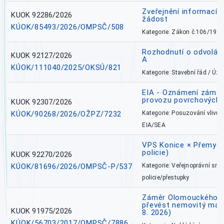
Zveřejnění informací 
KUOK 92286/2026
žádost
KÚOK/85493/2026/OMPSČ/508
Kategorie: Zákon č.106/1999
Rozhodnutí o odvolán
KUOK 92127/2026
A
KÚOK/111040/2025/OKSÚ/821
Kategorie: Stavební řád / Ú
EIA - Oznámení záměru
provozu povrchových 
KUOK 92307/2026
KÚOK/90268/2026/OŽPZ/7232
Kategorie: Posuzování vlivů n
EIA/SEA
VPS Konice × Přemysl
policie)
KUOK 92270/2026
KÚOK/81696/2026/OMPSČ-P/537
Kategorie: Veřejnoprávní sml
policie/přestupky
Záměr Olomouckého kr
převést nemovitý majet
KUOK 91975/2026
8. 2026)
KÚOK/56703/2017/OMPSČ/7886