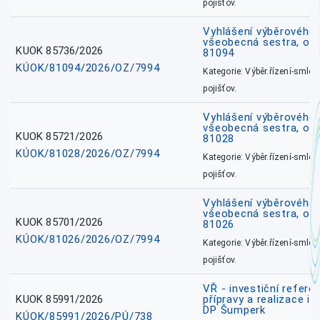
pojišťov.
Vyhlášení výběrového ř
všeobecná sestra, ok
KUOK 85736/2026
81094
KÚOK/81094/2026/OZ/7994
Kategorie: Výběr.řízení-smlou
pojišťov.
Vyhlášení výběrového ř
všeobecná sestra, okr
KUOK 85721/2026
81028
KÚOK/81028/2026/OZ/7994
Kategorie: Výběr.řízení-smlou
pojišťov.
Vyhlášení výběrového ř
všeobecná sestra, okr
KUOK 85701/2026
81026
KÚOK/81026/2026/OZ/7994
Kategorie: Výběr.řízení-smlou
pojišťov.
VŘ - investiční refere
KUOK 85991/2026
přípravy a realizace in
DP Šumperk
KÚOK/85991/2026/PÚ/738