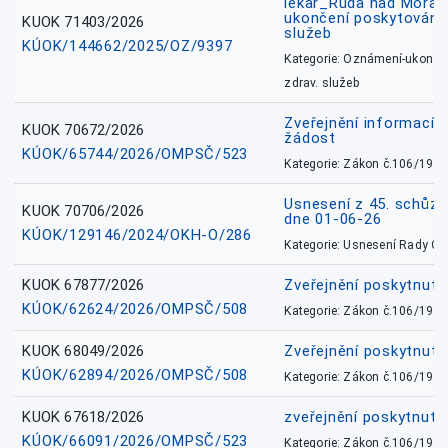
lékař_Ruda nad Mora
ukončení poskytování 
KUOK 71403/2026
služeb
KÚOK/144662/2025/OZ/9397
Kategorie: Oznámení-ukončen
zdrav. služeb
Zveřejnění informací 
KUOK 70672/2026
žádost
KÚOK/65744/2026/OMPSČ/523
Kategorie: Zákon č.106/1999
Usnesení z 45. schůz
KUOK 70706/2026
dne 01-06-26
KÚOK/129146/2024/OKH-O/286
Kategorie: Usnesení Rady O
KUOK 67877/2026
Zveřejnění poskytnut
KÚOK/62624/2026/OMPSČ/508
Kategorie: Zákon č.106/1999
KUOK 68049/2026
Zveřejnění poskytnutý
KÚOK/62894/2026/OMPSČ/508
Kategorie: Zákon č.106/1999
KUOK 67618/2026
zveřejnění poskytnuté
KÚOK/66091/2026/OMPSČ/523
Kategorie: Zákon č.106/1999