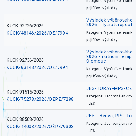
Kategorie: Výběr.řízení-smlou
pojišťov.- výsledky
Výsledek výběrového ří
2026 - fyzioterapeut,
KUOK 92726/2026
KÚOK/48146/2026/OZ/7994
Kategorie: Výběr.řízení-smlou
pojišťov.- výsledky
Výsledek výběrového ří
2026 - nutriční terape
KUOK 92736/2026
Olomouc
KÚOK/63148/2026/OZ/7994
Kategorie: Výběr.řízení-smlou
pojišťov.- výsledky
JES-TORAY-MPS-CZ
KUOK 91515/2026
Kategorie: Jednotná environ
KÚOK/75278/2026/OŽPZ/7288
- JES
JES - Bečva, PPO Tro
KUOK 88508/2026
Kategorie: Jednotná environ
KÚOK/44003/2026/OŽPZ/9303
- JES