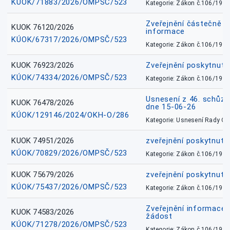
KÚOK/71883/2026/OMPSČ/523
Kategorie: Zákon č.106/1999
Zveřejnění částečně 
KUOK 76120/2026
informace
KÚOK/67317/2026/OMPSČ/523
Kategorie: Zákon č.106/1999
KUOK 76923/2026
Zveřejnění poskytnuté
KÚOK/74334/2026/OMPSČ/523
Kategorie: Zákon č.106/1999
Usnesení z 46. schůz
KUOK 76478/2026
dne 15-06-26
KÚOK/129146/2024/OKH-O/286
Kategorie: Usnesení Rady O
KUOK 74951/2026
zveřejnění poskytnuté
KÚOK/70829/2026/OMPSČ/523
Kategorie: Zákon č.106/1999
KUOK 75679/2026
zveřejnění poskytnuté
KÚOK/75437/2026/OMPSČ/523
Kategorie: Zákon č.106/1999
Zveřejnění informace 
KUOK 74583/2026
žádost
KÚOK/71278/2026/OMPSČ/523
Kategorie: Zákon č.106/1999