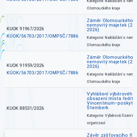
Kategorie: Nakládání s nem
Olomouckého kraje
Záměr Olomouckého k
nemovitý majetek (27. 7
KUOK 91967/2026
2026)
KÚOK/56703/2017/OMPSČ/7886
Kategorie: Nakládání s nem
Olomouckého kraje
Záměr Olomouckého k
nemovitý majetek (27. 7
KUOK 91959/2026
2026)
KÚOK/56703/2017/OMPSČ/7886
Kategorie: Nakládání s nem
Olomouckého kraje
Vyhlášení výběrového 
obsazení místa ředite
Vincentinum–poskytova
Šternberk
KUOK 88531/2026
Kategorie: Výběrová řízení-ře
organizací
Závěr zjišťovacího ří