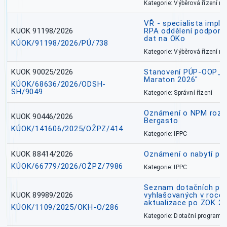
Kategorie: Výběrová řízení 
VŘ - specialista impl
KUOK 91198/2026
RPA oddělení podpory 
dat na OKo
KÚOK/91198/2026/PÚ/738
Kategorie: Výběrová řízení 
KUOK 90025/2026
Stanovení PÚP-OOP_I/
Maraton 2026"
KÚOK/68636/2026/ODSH-
SH/9049
Kategorie: Správní řízení
Oznámení o NPM rozh
KUOK 90446/2026
Bergasto
KÚOK/141606/2025/OŽPZ/414
Kategorie: IPPC
KUOK 88414/2026
Oznámení o nabytí prá
KÚOK/66779/2026/OŽPZ/7986
Kategorie: IPPC
Seznam dotačních pr
KUOK 89989/2026
vyhlašovaných v roce 
aktualizace po ZOK 22
KÚOK/1109/2025/OKH-O/286
Kategorie: Dotační programy