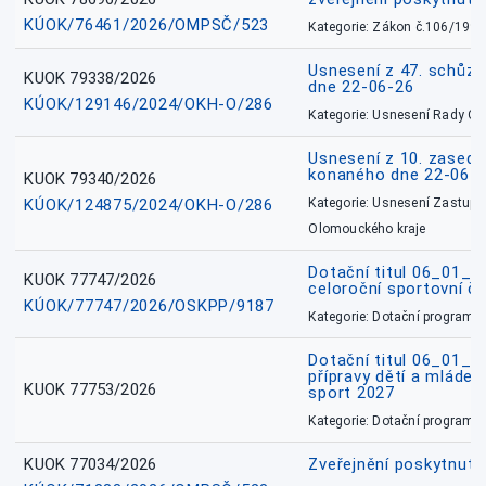
KÚOK/76461/2026/OMPSČ/523
Kategorie: Zákon č.106/1999
Usnesení z 47. schůz
KUOK 79338/2026
dne 22-06-26
KÚOK/129146/2024/OKH-O/286
Kategorie: Usnesení Rady O
Usnesení z 10. zasedá
konaného dne 22-06-
KUOK 79340/2026
KÚOK/124875/2024/OKH-O/286
Kategorie: Usnesení Zastupit
Olomouckého kraje
Dotační titul 06_01_
KUOK 77747/2026
celoroční sportovní č
KÚOK/77747/2026/OSKPP/9187
Kategorie: Dotační programy
Dotační titul 06_01_
přípravy dětí a mládež
KUOK 77753/2026
sport 2027
Kategorie: Dotační programy
KUOK 77034/2026
Zveřejnění poskytnut