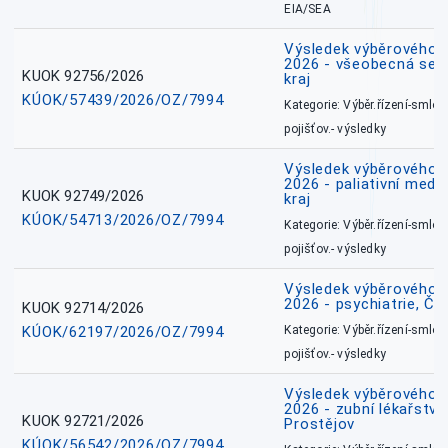
EIA/SEA
Výsledek výběrového ří
2026 - všeobecná ses
KUOK 92756/2026
kraj
KÚOK/57439/2026/OZ/7994
Kategorie: Výběr.řízení-smlou
pojišťov.- výsledky
Výsledek výběrového ří
2026 - paliativní medi
KUOK 92749/2026
kraj
KÚOK/54713/2026/OZ/7994
Kategorie: Výběr.řízení-smlou
pojišťov.- výsledky
Výsledek výběrového ří
2026 - psychiatrie, Č
KUOK 92714/2026
KÚOK/62197/2026/OZ/7994
Kategorie: Výběr.řízení-smlou
pojišťov.- výsledky
Výsledek výběrového ří
2026 - zubní lékařství,
KUOK 92721/2026
Prostějov
KÚOK/56542/2026/OZ/7994