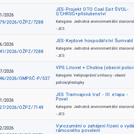
JES-Projekt OTO Coal Exit ŠVOL-
GT,HRSG+příslušenství
1/2026
79/2026/OŽPZ/7288
Kategorie: Jednotná environmentální stanovis
- JES
JES-Kejdové hospodářství Šumvald 
6/2026
Kategorie: Jednotná environmentální stanovis
41/2026/OŽPZ/7288
- JES
VPS Litovel × Cholina (obecní polici
7/2026
Kategorie: Veřejnoprávní smlouvy - obecní
46/2026/OMPSČ-P/537
policie/přestupky
JES Tramvajová trať - III. etapa -
Povel
1/2026
27/2026/OŽPZ/7149
Kategorie: Jednotná environmentální stanovis
- JES
Vyrozumění o zahájení řízení o vydá
2/2026
rámcového povolení