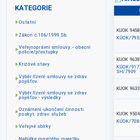
KATEGORIE
Ostatní
KUOK 9458
Zákon č.106/1999 Sb.
KÚOK/795
Veřejnoprávní smlouvy - obecní
policie/přestupky
KUOK 9638
Krizové stavy
KÚOK/917
SH/7909
Výběr.řízení-smlouvy se zdrav.
pojišťov.
KUOK 9633
Výběr.řízení-smlouvy se zdrav.
pojišťov.- výsledky
Oznámení-ukončení činnosti
KUOK 9504
poskyt. zdrav. služeb
KÚOK/708
Veřejné sbírky
Nabídka movitého majetku