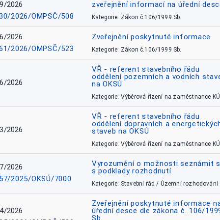
9/2026
zveřejnění informací na úřední des
30/2026/OMPSČ/508
Kategorie: Zákon č.106/1999 Sb.
6/2026
Zveřejnění poskytnuté informace
61/2026/OMPSČ/523
Kategorie: Zákon č.106/1999 Sb.
VŘ - referent stavebního řádu
oddělení pozemních a vodních stav
6/2026
na OKSÚ
Kategorie: Výběrová řízení na zaměstnance KÚ
VŘ - referent stavebního řádu
oddělení dopravních a energetickýc
3/2026
staveb na OKSÚ
Kategorie: Výběrová řízení na zaměstnance KÚ
Vyrozumění o možnosti seznámit 
7/2026
s podklady rozhodnutí
57/2025/OKSÚ/7000
Kategorie: Stavební řád / Územní rozhodování
Zveřejnění poskytnuté informace n
4/2026
úřední desce dle zákona č. 106/199
Sb.