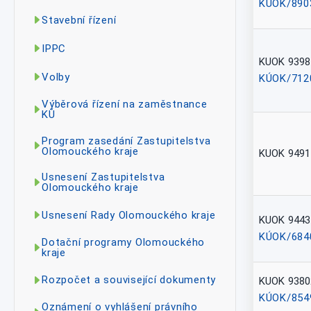
KÚOK/890
Stavební řízení
IPPC
KUOK 9398
Volby
KÚOK/712
Výběrová řízení na zaměstnance
KÚ
Program zasedání Zastupitelstva
Olomouckého kraje
KUOK 9491
Usnesení Zastupitelstva
Olomouckého kraje
Usnesení Rady Olomouckého kraje
KUOK 9443
KÚOK/684
Dotační programy Olomouckého
kraje
Rozpočet a související dokumenty
KUOK 9380
KÚOK/854
Oznámení o vyhlášení právního