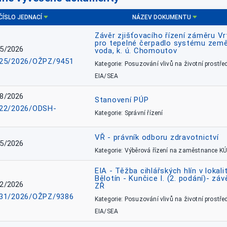
ČÍSLO JEDNACÍ
NÁZEV DOKUMENTU
Závěr zjišťovacího řízení záměru Vr
pro tepelné čerpadlo systému země
5/2026
voda, k. ú. Chomoutov
25/2026/OŽPZ/9451
Kategorie: Posuzování vlivů na životní prostřed
EIA/SEA
8/2026
Stanovení PÚP
22/2026/ODSH-
Kategorie: Správní řízení
VŘ - právník odboru zdravotnictví
5/2026
Kategorie: Výběrová řízení na zaměstnance KÚ
EIA - Těžba cihlářských hlín v lokali
Bělotín - Kunčice I. (2. podání)- záv
2/2026
ZŘ
31/2026/OŽPZ/9386
Kategorie: Posuzování vlivů na životní prostřed
EIA/SEA