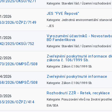
09/2025/OKSÚ/9271
Kategorie: Stavební řád / Územní rozhodování
JES "FVE Řepová"
1/2026
Kategorie: Jednotná environmentální stanovis
63/2026/OŽPZ/7149
- JES
Vyrozumění účastníků - Novostavb
1/2026
BD Fanderlíkova
42/2025/OKSÚ/752
Kategorie: Stavební řád / Územní rozhodování
Zveřejnění poskytnuté informace dl
2/2026
zákona č. 106/1999 Sb.
73/2026/OMPSČ/508
Kategorie: Zákon č.106/1999 Sb.
4/2026
Zveřejnění poskytnuté informace
68/2026/OMPSČ/508
Kategorie: Zákon č.106/1999 Sb.
Rozhodnutí ZZŘ - Retek, recyklace
3/2026
Kategorie: Posuzování vlivů na životní prostřed
65/2026/OŽPZ/414
EIA/SEA