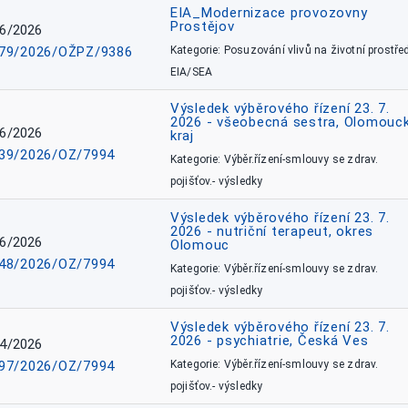
EIA_Modernizace provozovny
Prostějov
6/2026
79/2026/OŽPZ/9386
Kategorie: Posuzování vlivů na životní prostřed
EIA/SEA
Výsledek výběrového řízení 23. 7.
2026 - všeobecná sestra, Olomouc
6/2026
kraj
39/2026/OZ/7994
Kategorie: Výběr.řízení-smlouvy se zdrav.
pojišťov.- výsledky
Výsledek výběrového řízení 23. 7.
2026 - nutriční terapeut, okres
6/2026
Olomouc
48/2026/OZ/7994
Kategorie: Výběr.řízení-smlouvy se zdrav.
pojišťov.- výsledky
Výsledek výběrového řízení 23. 7.
2026 - psychiatrie, Česká Ves
4/2026
97/2026/OZ/7994
Kategorie: Výběr.řízení-smlouvy se zdrav.
pojišťov.- výsledky