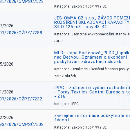
35/2026/OMPSČ/523
Kategorie: Zákon č.106/1999 Sb.
JES-OMYA CZ s.r.o., ZÁVOD POMEZÍ
ROZŠÍŘENÍ SKLADOVACÍ KAPACITY
7/2026
SILO 125 m3 - osy 43-44
01/2026/OŽPZ/7288
Kategorie: Jednotná environmentální stanovis
- JES
MUDr. Jana Bartesová_PLDD_Lipník
nad Bečvou_Oznámení o ukončení
poskytování zdravotních služeb
5/2026
Kategorie: Oznámení-ukončení činnosti poskyt
zdrav. služeb
IPPC - známení o vydání rozhodnutí
1/2026
- Toray Textiles Central Europe s.r.
- Z16
07/2026/OŽPZ/7232
Kategorie: IPPC
Zveřejnění informace poskytnuté n
2/2026
žádost
93/2026/OMPSČ/508
Kategorie: Zákon č.106/1999 Sb.