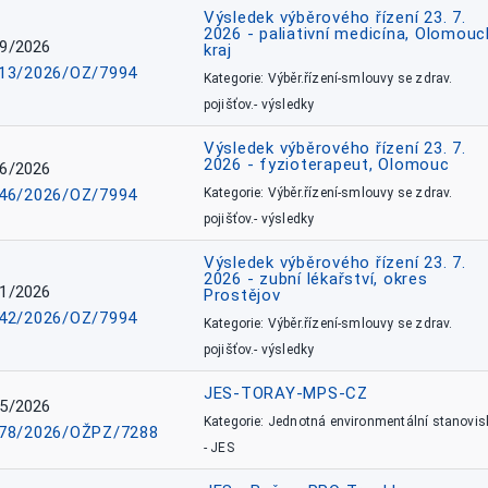
Výsledek výběrového řízení 23. 7.
2026 - paliativní medicína, Olomouc
9/2026
kraj
13/2026/OZ/7994
Kategorie: Výběr.řízení-smlouvy se zdrav.
pojišťov.- výsledky
Výsledek výběrového řízení 23. 7.
2026 - fyzioterapeut, Olomouc
6/2026
46/2026/OZ/7994
Kategorie: Výběr.řízení-smlouvy se zdrav.
pojišťov.- výsledky
Výsledek výběrového řízení 23. 7.
2026 - zubní lékařství, okres
1/2026
Prostějov
42/2026/OZ/7994
Kategorie: Výběr.řízení-smlouvy se zdrav.
pojišťov.- výsledky
JES-TORAY-MPS-CZ
5/2026
Kategorie: Jednotná environmentální stanovis
78/2026/OŽPZ/7288
- JES