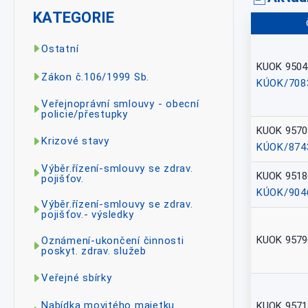
KATEGORIE
Ostatní
KUOK 9504
Zákon č.106/1999 Sb.
KÚOK/708
Veřejnoprávní smlouvy - obecní
policie/přestupky
KUOK 9570
Krizové stavy
KÚOK/874
Výběr.řízení-smlouvy se zdrav.
KUOK 9518
pojišťov.
KÚOK/904
Výběr.řízení-smlouvy se zdrav.
pojišťov.- výsledky
KUOK 9579
Oznámení-ukončení činnosti
poskyt. zdrav. služeb
Veřejné sbírky
Nabídka movitého majetku
KUOK 9571