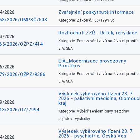
4/2026
Zveřejnění poskytnuté informace
68/2026/OMPSČ/508
Kategorie: Zákon č.106/1999 Sb.
Rozhodnutí ZZŘ - Retek, recyklace
3/2026
Kategorie: Posuzování vlivů na životní prostřed
65/2026/OŽPZ/414
EIA/SEA
EIA_Modernizace provozovny
Prostějov
6/2026
79/2026/OŽPZ/9386
Kategorie: Posuzování vlivů na životní prostřed
EIA/SEA
Výsledek výběrového řízení 23. 7.
2026 - paliativní medicína, Olomouc
9/2026
kraj
13/2026/OZ/7994
Kategorie: Výběr.řízení-smlouvy se zdrav.
pojišťov.- výsledky
Výsledek výběrového řízení 23. 7.
2026 - psychiatrie, Česká Ves
4/2026