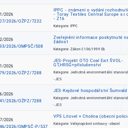
IPPC - známení o vydání rozhodnutí
1/2026
- Toray Textiles Central Europe s.r.
- Z16
07/2026/OŽPZ/7232
Kategorie: IPPC
Zveřejnění informace poskytnuté n
2/2026
žádost
93/2026/OMPSČ/508
Kategorie: Zákon č.106/1999 Sb.
JES-Projekt OTO Coal Exit ŠVOL-
GT,HRSG+příslušenství
1/2026
79/2026/OŽPZ/7288
Kategorie: Jednotná environmentální stanovis
- JES
JES-Kejdové hospodářství Šumvald 
6/2026
Kategorie: Jednotná environmentální stanovis
41/2026/OŽPZ/7288
- JES
VPS Litovel × Cholina (obecní polici
7/2026
Kategorie: Veřejnoprávní smlouvy - obecní
46/2026/OMPSČ-P/537