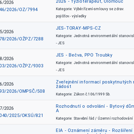
2026 - fyzioterapeut, Olomouc
6/2026
46/2026/OZ/7994
Kategorie: Výběr.řízení-smlouvy se zdrav.
pojišťov.- výsledky
JES-TORAY-MPS-CZ
5/2026
Kategorie: Jednotná environmentální stanovis
78/2026/OŽPZ/7288
- JES
JES - Bečva, PPO Troubky
8/2026
Kategorie: Jednotná environmentální stanovis
03/2026/OŽPZ/9303
- JES
Zveřejnění informací poskytnutých 
6/2026
žádost
93/2026/OMPSČ/508
Kategorie: Zákon č.106/1999 Sb.
Rozhodnutí o odvolání - Bytový dů
7/2026
A
040/2025/OKSÚ/821
Kategorie: Stavební řád / Územní rozhodování
EIA - Oznámení záměru - Rozšíření