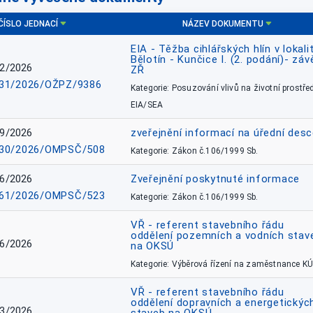
ČÍSLO JEDNACÍ
NÁZEV DOKUMENTU
EIA - Těžba cihlářských hlín v lokali
Bělotín - Kunčice I. (2. podání)- záv
2/2026
ZŘ
31/2026/OŽPZ/9386
Kategorie: Posuzování vlivů na životní prostřed
EIA/SEA
9/2026
zveřejnění informací na úřední des
30/2026/OMPSČ/508
Kategorie: Zákon č.106/1999 Sb.
6/2026
Zveřejnění poskytnuté informace
61/2026/OMPSČ/523
Kategorie: Zákon č.106/1999 Sb.
VŘ - referent stavebního řádu
oddělení pozemních a vodních stav
6/2026
na OKSÚ
Kategorie: Výběrová řízení na zaměstnance KÚ
VŘ - referent stavebního řádu
oddělení dopravních a energetickýc
3/2026