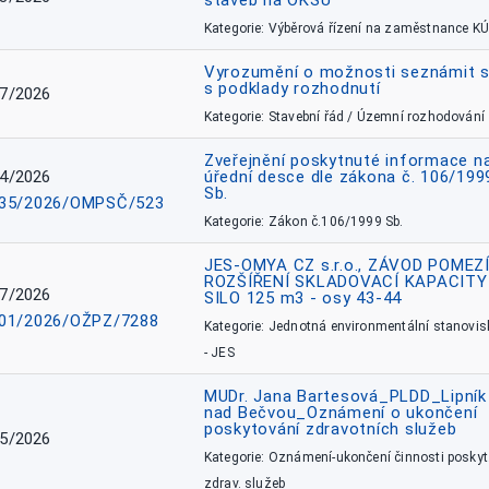
staveb na OKSÚ
Kategorie: Výběrová řízení na zaměstnance KÚ
Vyrozumění o možnosti seznámit 
s podklady rozhodnutí
7/2026
Kategorie: Stavební řád / Územní rozhodování
Zveřejnění poskytnuté informace n
4/2026
úřední desce dle zákona č. 106/199
Sb.
35/2026/OMPSČ/523
Kategorie: Zákon č.106/1999 Sb.
JES-OMYA CZ s.r.o., ZÁVOD POMEZÍ
ROZŠÍŘENÍ SKLADOVACÍ KAPACITY
7/2026
SILO 125 m3 - osy 43-44
01/2026/OŽPZ/7288
Kategorie: Jednotná environmentální stanovis
- JES
MUDr. Jana Bartesová_PLDD_Lipník
nad Bečvou_Oznámení o ukončení
poskytování zdravotních služeb
5/2026
Kategorie: Oznámení-ukončení činnosti poskyt
zdrav. služeb