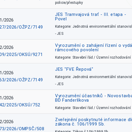
policie/přestupky
JES Tramvajová trať - III. etapa -
Povel
1/2026
27/2026/OŽPZ/7149
Kategorie: Jednotná environmentální stanovis
- JES
Vyrozumění o zahájení řízení o vydá
2/2026
rámcového povolení
09/2025/OKSÚ/9271
Kategorie: Stavební řád / Územní rozhodování
JES "FVE Řepová"
1/2026
Kategorie: Jednotná environmentální stanovis
63/2026/OŽPZ/7149
- JES
Vyrozumění účastníků - Novostavb
1/2026
BD Fanderlíkova
42/2025/OKSÚ/752
Kategorie: Stavební řád / Územní rozhodování
Zveřejnění poskytnuté informace dl
2/2026
zákona č. 106/1999 Sb.
73/2026/OMPSČ/508
Kategorie: Zákon č.106/1999 Sb.