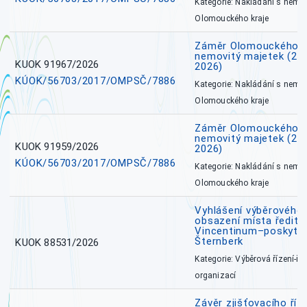
Kategorie: Nakládání s nem
Olomouckého kraje
Záměr Olomouckého k
nemovitý majetek (27. 7
KUOK 91967/2026
2026)
KÚOK/56703/2017/OMPSČ/7886
Kategorie: Nakládání s nem
Olomouckého kraje
Záměr Olomouckého k
nemovitý majetek (27. 7
KUOK 91959/2026
2026)
KÚOK/56703/2017/OMPSČ/7886
Kategorie: Nakládání s nem
Olomouckého kraje
Vyhlášení výběrového 
obsazení místa ředite
Vincentinum–poskytova
Šternberk
KUOK 88531/2026
Kategorie: Výběrová řízení-ře
organizací
Závěr zjišťovacího ří