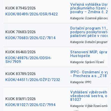
Veřejná vyhláška Usne
KUOK 87945/2026
přezkumného řízení o
povahy – Změna č. 2 
KÚOK/80499/2026/OSR/9422
Kategorie: Územně plánovac
Dotační program 11_
KUOK 70683/2026
podporu poskytovatel
paliativní péče v roce
KÚOK/70683/2026/OZ/7814
Kategorie: Dotační programy
KUOK 86460/2026
Stanovení MÚP, úprav
Hustopeče
KÚOK/49876/2026/ODSH-
SH/7909
Kategorie: Správní řízení
IPPC- Oznámení o vyd
KUOK 83789/2026
- Precheza a.s._Z18
KÚOK/44511/2026/OŽPZ/7232
Kategorie: IPPC
Vyhlášení výběrového ř
všeobecná sestra, okr
KUOK 85691/2026
81027
KÚOK/81027/2026/OZ/7994
Kategorie: Výběr.řízení-smlou