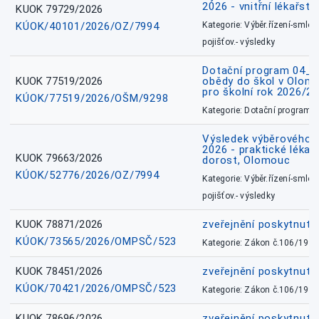
2026 - vnitřní lékařstv
KUOK 79729/2026
KÚOK/40101/2026/OZ/7994
Kategorie: Výběr.řízení-smlou
pojišťov.- výsledky
Dotační program 04_0
KUOK 77519/2026
obědy do škol v Olomo
pro školní rok 2026/2
KÚOK/77519/2026/OŠM/9298
Kategorie: Dotační programy
Výsledek výběrového ří
2026 - praktické lékařs
KUOK 79663/2026
dorost, Olomouc
KÚOK/52776/2026/OZ/7994
Kategorie: Výběr.řízení-smlou
pojišťov.- výsledky
KUOK 78871/2026
zveřejnění poskytnuté
KÚOK/73565/2026/OMPSČ/523
Kategorie: Zákon č.106/1999
KUOK 78451/2026
zveřejnění poskytnuté
KÚOK/70421/2026/OMPSČ/523
Kategorie: Zákon č.106/1999
KUOK 78696/2026
zveřejnění poskytnuté