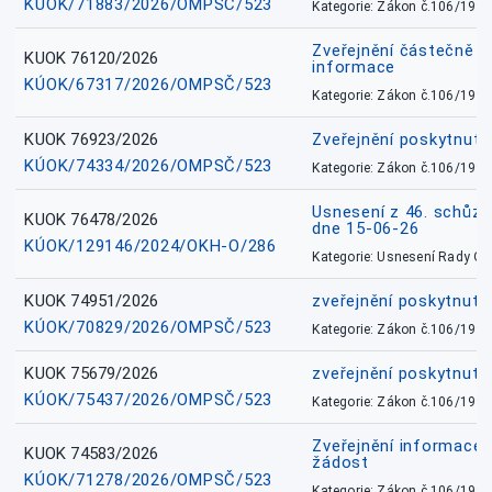
KÚOK/71883/2026/OMPSČ/523
Kategorie: Zákon č.106/1999
Zveřejnění částečně 
KUOK 76120/2026
informace
KÚOK/67317/2026/OMPSČ/523
Kategorie: Zákon č.106/1999
KUOK 76923/2026
Zveřejnění poskytnuté
KÚOK/74334/2026/OMPSČ/523
Kategorie: Zákon č.106/1999
Usnesení z 46. schůz
KUOK 76478/2026
dne 15-06-26
KÚOK/129146/2024/OKH-O/286
Kategorie: Usnesení Rady O
KUOK 74951/2026
zveřejnění poskytnuté
KÚOK/70829/2026/OMPSČ/523
Kategorie: Zákon č.106/1999
KUOK 75679/2026
zveřejnění poskytnuté
KÚOK/75437/2026/OMPSČ/523
Kategorie: Zákon č.106/1999
Zveřejnění informace 
KUOK 74583/2026
žádost
KÚOK/71278/2026/OMPSČ/523
Kategorie: Zákon č.106/1999