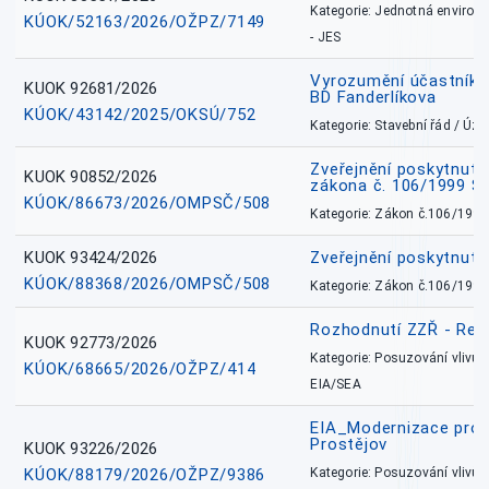
Kategorie: Jednotná environ
KÚOK/52163/2026/OŽPZ/7149
- JES
Vyrozumění účastníků
KUOK 92681/2026
BD Fanderlíkova
KÚOK/43142/2025/OKSÚ/752
Kategorie: Stavební řád / Ú
Zveřejnění poskytnuté
KUOK 90852/2026
zákona č. 106/1999 Sb
KÚOK/86673/2026/OMPSČ/508
Kategorie: Zákon č.106/1999
KUOK 93424/2026
Zveřejnění poskytnut
KÚOK/88368/2026/OMPSČ/508
Kategorie: Zákon č.106/1999
Rozhodnutí ZZŘ - Rete
KUOK 92773/2026
Kategorie: Posuzování vlivů n
KÚOK/68665/2026/OŽPZ/414
EIA/SEA
EIA_Modernizace pro
Prostějov
KUOK 93226/2026
KÚOK/88179/2026/OŽPZ/9386
Kategorie: Posuzování vlivů n