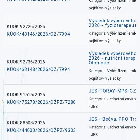
Kategorie: Výběr.řízení-smlou
pojišťov.- výsledky
Výsledek výběrového ří
2026 - fyzioterapeut,
KUOK 92726/2026
KÚOK/48146/2026/OZ/7994
Kategorie: Výběr.řízení-smlou
pojišťov.- výsledky
Výsledek výběrového ří
2026 - nutriční terape
KUOK 92736/2026
Olomouc
KÚOK/63148/2026/OZ/7994
Kategorie: Výběr.řízení-smlou
pojišťov.- výsledky
JES-TORAY-MPS-CZ
KUOK 91515/2026
Kategorie: Jednotná environ
KÚOK/75278/2026/OŽPZ/7288
- JES
JES - Bečva, PPO Tro
KUOK 88508/2026
Kategorie: Jednotná environ
KÚOK/44003/2026/OŽPZ/9303
- JES