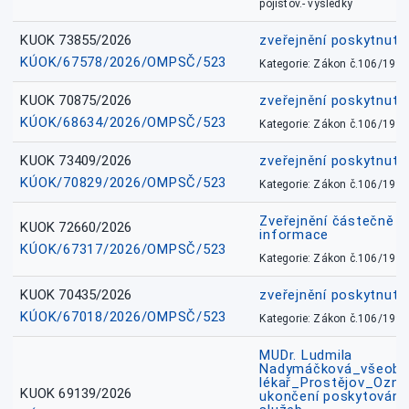
pojišťov.- výsledky
KUOK 73855/2026
zveřejnění poskytnuté
KÚOK/67578/2026/OMPSČ/523
Kategorie: Zákon č.106/1999
KUOK 70875/2026
zveřejnění poskytnuté
KÚOK/68634/2026/OMPSČ/523
Kategorie: Zákon č.106/1999
KUOK 73409/2026
zveřejnění poskytnuté
KÚOK/70829/2026/OMPSČ/523
Kategorie: Zákon č.106/1999
Zveřejnění částečně 
KUOK 72660/2026
informace
KÚOK/67317/2026/OMPSČ/523
Kategorie: Zákon č.106/1999
KUOK 70435/2026
zveřejnění poskytnuté
KÚOK/67018/2026/OMPSČ/523
Kategorie: Zákon č.106/1999
MUDr. Ludmila
Nadymáčková_všeobec
lékař_Prostějov_Ozná
KUOK 69139/2026
ukončení poskytování 