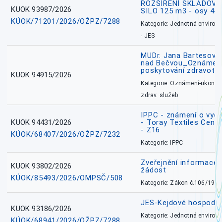
ROZŠÍŘENÍ SKLADOVA
KUOK 93987/2026
SILO 125 m3 - osy 43
KÚOK/71201/2026/OŽPZ/7288
Kategorie: Jednotná environ
- JES
MUDr. Jana Bartesová
nad Bečvou_Oznámení
poskytování zdravotní
KUOK 94915/2026
Kategorie: Oznámení-ukončen
zdrav. služeb
IPPC - známení o vydá
KUOK 94431/2026
- Toray Textiles Centra
- Z16
KÚOK/68407/2026/OŽPZ/7232
Kategorie: IPPC
Zveřejnění informace 
KUOK 93802/2026
žádost
KÚOK/85493/2026/OMPSČ/508
Kategorie: Zákon č.106/1999
JES-Kejdové hospodářs
KUOK 93186/2026
Kategorie: Jednotná environ
KÚOK/68941/2026/OŽPZ/7288