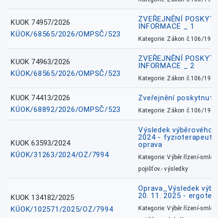
ZVEŘEJNĚNÍ POSKYT
KUOK 74957/2026
INFORMACE _ 1
KÚOK/68565/2026/OMPSČ/523
Kategorie: Zákon č.106/1999
ZVEŘEJNĚNÍ POSKYT
KUOK 74963/2026
INFORMACE _ 2
KÚOK/68565/2026/OMPSČ/523
Kategorie: Zákon č.106/1999
KUOK 74413/2026
Zveřejnění poskytnut
KÚOK/68892/2026/OMPSČ/523
Kategorie: Zákon č.106/1999
Výsledek výběrového ří
2024 - fyzioterapeut, 
KUOK 63593/2024
oprava
KÚOK/31263/2024/OZ/7994
Kategorie: Výběr.řízení-smlou
pojišťov.- výsledky
Oprava_Výsledek výbě
20. 11. 2025 - ergote
KUOK 134182/2025
KÚOK/102571/2025/OZ/7994
Kategorie: Výběr.řízení-smlou