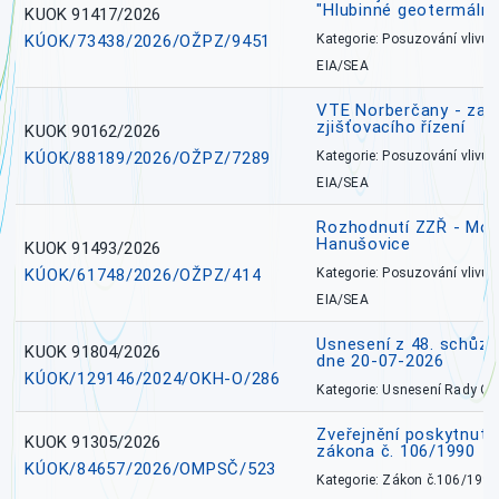
"Hlubinné geotermální
KUOK 91417/2026
KÚOK/73438/2026/OŽPZ/9451
Kategorie: Posuzování vlivů n
EIA/SEA
VTE Norberčany - zahá
zjišťovacího řízení
KUOK 90162/2026
KÚOK/88189/2026/OŽPZ/7289
Kategorie: Posuzování vlivů n
EIA/SEA
Rozhodnutí ZZŘ - Mobi
Hanušovice
KUOK 91493/2026
KÚOK/61748/2026/OŽPZ/414
Kategorie: Posuzování vlivů n
EIA/SEA
Usnesení z 48. schůz
KUOK 91804/2026
dne 20-07-2026
KÚOK/129146/2024/OKH-O/286
Kategorie: Usnesení Rady O
Zveřejnění poskytnutí
KUOK 91305/2026
zákona č. 106/1990
KÚOK/84657/2026/OMPSČ/523
Kategorie: Zákon č.106/1999