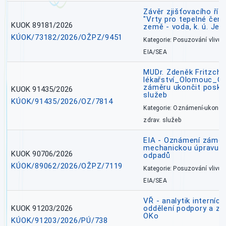
Závěr zjišťovacího ří
"Vrty pro tepelné čer
KUOK 89181/2026
země - voda, k. ú. Jes
KÚOK/73182/2026/OŽPZ/9451
Kategorie: Posuzování vlivů n
EIA/SEA
MUDr. Zdeněk Fritzch_
lékařství_Olomouc_O
záměru ukončit poskyt
KUOK 91435/2026
služeb
KÚOK/91435/2026/OZ/7814
Kategorie: Oznámení-ukončen
zdrav. služeb
EIA - Oznámení záměru
mechanickou úpravu a 
KUOK 90706/2026
odpadů
KÚOK/89062/2026/OŽPZ/7119
Kategorie: Posuzování vlivů n
EIA/SEA
VŘ - analytik interníc
KUOK 91203/2026
oddělení podpory a zp
OKo
KÚOK/91203/2026/PÚ/738