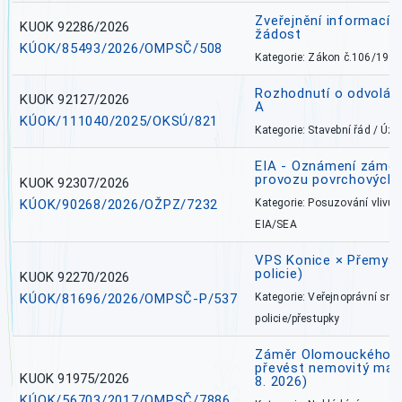
Zveřejnění informací 
KUOK 92286/2026
žádost
KÚOK/85493/2026/OMPSČ/508
Kategorie: Zákon č.106/1999
Rozhodnutí o odvolán
KUOK 92127/2026
A
KÚOK/111040/2025/OKSÚ/821
Kategorie: Stavební řád / Ú
EIA - Oznámení záměru
provozu povrchových 
KUOK 92307/2026
KÚOK/90268/2026/OŽPZ/7232
Kategorie: Posuzování vlivů n
EIA/SEA
VPS Konice × Přemysl
policie)
KUOK 92270/2026
KÚOK/81696/2026/OMPSČ-P/537
Kategorie: Veřejnoprávní sml
policie/přestupky
Záměr Olomouckého kr
převést nemovitý majet
KUOK 91975/2026
8. 2026)
KÚOK/56703/2017/OMPSČ/7886