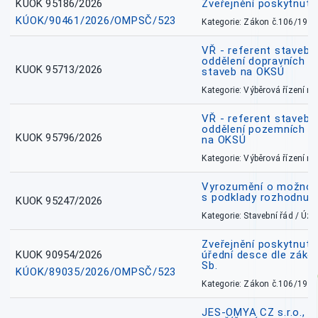
KUOK 95186/2026
Zveřejnění poskytnut
KÚOK/90461/2026/OMPSČ/523
Kategorie: Zákon č.106/1999
VŘ - referent stavebn
oddělení dopravních a
KUOK 95713/2026
staveb na OKSÚ
Kategorie: Výběrová řízení 
VŘ - referent stavebn
oddělení pozemních a
KUOK 95796/2026
na OKSÚ
Kategorie: Výběrová řízení 
Vyrozumění o možnos
s podklady rozhodnutí
KUOK 95247/2026
Kategorie: Stavební řád / Ú
Zveřejnění poskytnuté
KUOK 90954/2026
úřední desce dle záko
Sb.
KÚOK/89035/2026/OMPSČ/523
Kategorie: Zákon č.106/1999
JES-OMYA CZ s.r.o., 