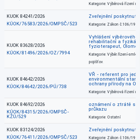
Kategorie: Výběrová řízení 
KUOK 84241/2026
Zveřejnění poskytnut
KÚOK/76583/2026/OMPSČ/523
Kategorie: Zákon č.106/1999
Vyhlášení výběrového ř
rehabilitační a fyzikál
KUOK 83628/2026
fyzioterapeut, Olomo
KÚOK/81496/2026/OZ/7994
Kategorie: Výběr.řízení-smlou
pojišťov.
VŘ - referent pro jed
KUOK 84642/2026
environmentální stano
ochrany přírody na O
KÚOK/84642/2026/PÚ/738
Kategorie: Výběrová řízení 
KUOK 84692/2026
oznámení o ztrátě sl
průkazu
KÚOK/84315/2026/OMPSČ-
KŽÚ/529
Kategorie: Ostatní
KUOK 83124/2026
Zveřejnění poskytnut
KÚOK/76411/2026/OMPSČ/523
Kategorie: Zákon č.106/1999