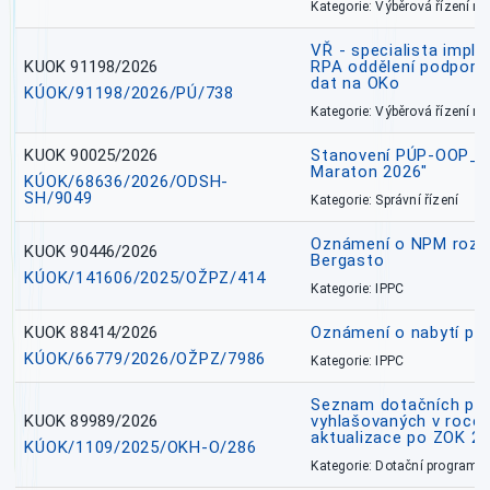
Kategorie: Výběrová řízení 
VŘ - specialista impl
KUOK 91198/2026
RPA oddělení podpory 
dat na OKo
KÚOK/91198/2026/PÚ/738
Kategorie: Výběrová řízení 
KUOK 90025/2026
Stanovení PÚP-OOP_I/
Maraton 2026"
KÚOK/68636/2026/ODSH-
SH/9049
Kategorie: Správní řízení
Oznámení o NPM rozh
KUOK 90446/2026
Bergasto
KÚOK/141606/2025/OŽPZ/414
Kategorie: IPPC
KUOK 88414/2026
Oznámení o nabytí prá
KÚOK/66779/2026/OŽPZ/7986
Kategorie: IPPC
Seznam dotačních pr
KUOK 89989/2026
vyhlašovaných v roce 
aktualizace po ZOK 22
KÚOK/1109/2025/OKH-O/286
Kategorie: Dotační programy