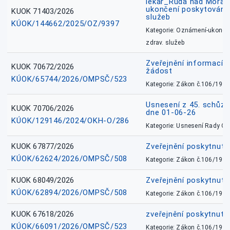
lékař_Ruda nad Mora
ukončení poskytování 
KUOK 71403/2026
služeb
KÚOK/144662/2025/OZ/9397
Kategorie: Oznámení-ukončen
zdrav. služeb
Zveřejnění informací 
KUOK 70672/2026
žádost
KÚOK/65744/2026/OMPSČ/523
Kategorie: Zákon č.106/1999
Usnesení z 45. schůz
KUOK 70706/2026
dne 01-06-26
KÚOK/129146/2024/OKH-O/286
Kategorie: Usnesení Rady O
KUOK 67877/2026
Zveřejnění poskytnut
KÚOK/62624/2026/OMPSČ/508
Kategorie: Zákon č.106/1999
KUOK 68049/2026
Zveřejnění poskytnutý
KÚOK/62894/2026/OMPSČ/508
Kategorie: Zákon č.106/1999
KUOK 67618/2026
zveřejnění poskytnuté
KÚOK/66091/2026/OMPSČ/523
Kategorie: Zákon č.106/1999