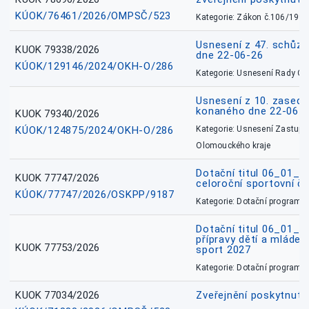
KÚOK/76461/2026/OMPSČ/523
Kategorie: Zákon č.106/1999
Usnesení z 47. schůz
KUOK 79338/2026
dne 22-06-26
KÚOK/129146/2024/OKH-O/286
Kategorie: Usnesení Rady O
Usnesení z 10. zasedá
konaného dne 22-06-
KUOK 79340/2026
KÚOK/124875/2024/OKH-O/286
Kategorie: Usnesení Zastupit
Olomouckého kraje
Dotační titul 06_01_
KUOK 77747/2026
celoroční sportovní č
KÚOK/77747/2026/OSKPP/9187
Kategorie: Dotační programy
Dotační titul 06_01_
přípravy dětí a mládež
KUOK 77753/2026
sport 2027
Kategorie: Dotační programy
KUOK 77034/2026
Zveřejnění poskytnut