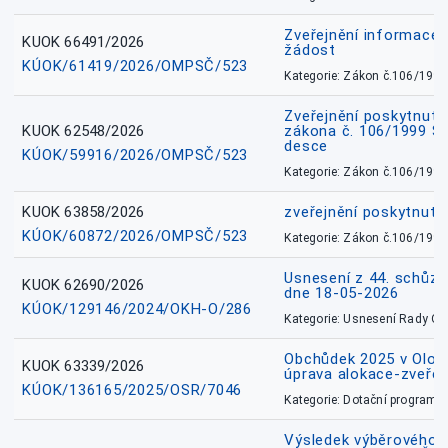
Zveřejnění informace 
KUOK 66491/2026
žádost
KÚOK/61419/2026/OMPSČ/523
Kategorie: Zákon č.106/1999
Zveřejnění poskytnuté
KUOK 62548/2026
zákona č. 106/1999 Sb.
desce
KÚOK/59916/2026/OMPSČ/523
Kategorie: Zákon č.106/1999
KUOK 63858/2026
zveřejnění poskytnuté
KÚOK/60872/2026/OMPSČ/523
Kategorie: Zákon č.106/1999
Usnesení z 44. schůz
KUOK 62690/2026
dne 18-05-2026
KÚOK/129146/2024/OKH-O/286
Kategorie: Usnesení Rady O
Obchůdek 2025 v Olom
KUOK 63339/2026
úprava alokace-zveřej
KÚOK/136165/2025/OSR/7046
Kategorie: Dotační programy
Výsledek výběrového ří