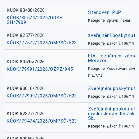
KUOK 83438/2026
Stanovení PÚP
KÚOK/80524/2026/ODSH-
Kategorie: Správní řízení
SH/7909
KUOK 82577/2026
zveřejnění poskytnuté
KÚOK/77572/2026/OMPSČ/523
Kategorie: Zákon č.106/1999
EIA - oznámení záměr
Moravou
KUOK 80595/2026
KÚOK/79991/2026/OŽPZ/9451
Kategorie: Posuzování vlivů n
EIA/SEA
KUOK 83010/2026
Zveřejnění poskytnut
KÚOK/77909/2026/OMPSČ/523
Kategorie: Zákon č.106/1999
Zveřejnění poskytnuté
KUOK 82877/2026
úřední desce dle záko
Sb.
KÚOK/79474/2026/OMPSČ/523
Kategorie: Zákon č.106/1999
KUOK 82959/2026