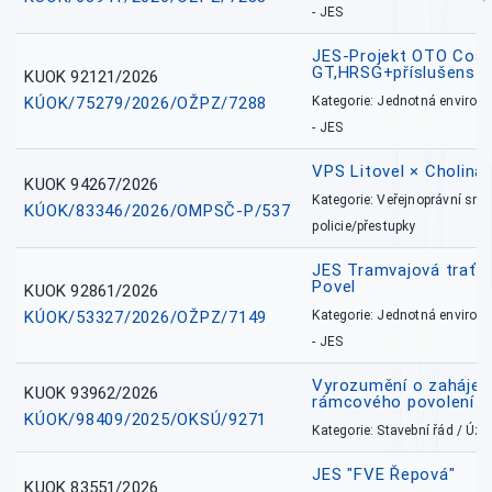
- JES
JES-Projekt OTO Coal
GT,HRSG+příslušenstv
KUOK 92121/2026
KÚOK/75279/2026/OŽPZ/7288
Kategorie: Jednotná environ
- JES
VPS Litovel × Cholina 
KUOK 94267/2026
Kategorie: Veřejnoprávní sml
KÚOK/83346/2026/OMPSČ-P/537
policie/přestupky
JES Tramvajová trať - I
Povel
KUOK 92861/2026
KÚOK/53327/2026/OŽPZ/7149
Kategorie: Jednotná environ
- JES
Vyrozumění o zahájení 
KUOK 93962/2026
rámcového povolení
KÚOK/98409/2025/OKSÚ/9271
Kategorie: Stavební řád / Ú
JES "FVE Řepová"
KUOK 83551/2026