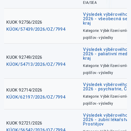
EIA/SEA
Výsledek výběrového ří
2026 - všeobecná ses
KUOK 92756/2026
kraj
KÚOK/57439/2026/OZ/7994
Kategorie: Výběr.řízení-smlou
pojišťov.- výsledky
Výsledek výběrového ří
2026 - paliativní medi
KUOK 92749/2026
kraj
KÚOK/54713/2026/OZ/7994
Kategorie: Výběr.řízení-smlou
pojišťov.- výsledky
Výsledek výběrového ří
2026 - psychiatrie, Č
KUOK 92714/2026
KÚOK/62197/2026/OZ/7994
Kategorie: Výběr.řízení-smlou
pojišťov.- výsledky
Výsledek výběrového ří
2026 - zubní lékařství,
KUOK 92721/2026
Prostějov
KÚOK/56542/2026/OZ/7994