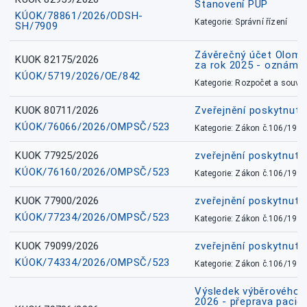
Stanovení PÚP
KÚOK/78861/2026/ODSH-
Kategorie: Správní řízení
SH/7909
Závěrečný účet Olomo
KUOK 82175/2026
za rok 2025 - oznámen
KÚOK/5719/2026/OE/842
Kategorie: Rozpočet a souvis
KUOK 80711/2026
Zveřejnění poskytnut
KÚOK/76066/2026/OMPSČ/523
Kategorie: Zákon č.106/1999
KUOK 77925/2026
zveřejnění poskytnuté
KÚOK/76160/2026/OMPSČ/523
Kategorie: Zákon č.106/1999
KUOK 77900/2026
zveřejnění poskytnuté
KÚOK/77234/2026/OMPSČ/523
Kategorie: Zákon č.106/1999
KUOK 79099/2026
zveřejnění poskytnuté
KÚOK/74334/2026/OMPSČ/523
Kategorie: Zákon č.106/1999
Výsledek výběrového ří
2026 - přeprava pacie