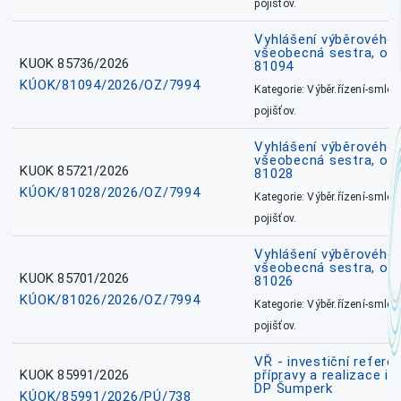
pojišťov.
Vyhlášení výběrového ř
všeobecná sestra, ok
KUOK 85736/2026
81094
KÚOK/81094/2026/OZ/7994
Kategorie: Výběr.řízení-smlou
pojišťov.
Vyhlášení výběrového ř
všeobecná sestra, okr
KUOK 85721/2026
81028
KÚOK/81028/2026/OZ/7994
Kategorie: Výběr.řízení-smlou
pojišťov.
Vyhlášení výběrového ř
všeobecná sestra, okr
KUOK 85701/2026
81026
KÚOK/81026/2026/OZ/7994
Kategorie: Výběr.řízení-smlou
pojišťov.
VŘ - investiční refere
KUOK 85991/2026
přípravy a realizace in
DP Šumperk
KÚOK/85991/2026/PÚ/738