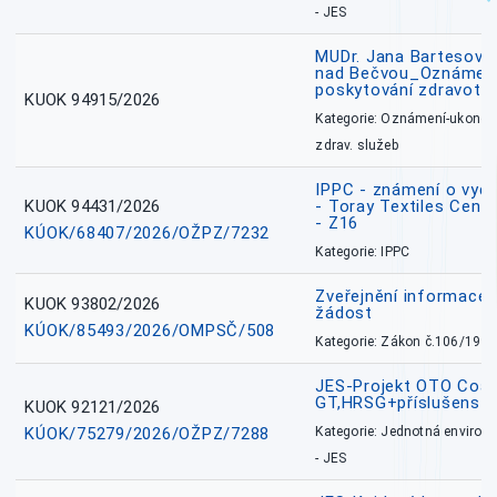
- JES
MUDr. Jana Bartesová
nad Bečvou_Oznámení
poskytování zdravotní
KUOK 94915/2026
Kategorie: Oznámení-ukončen
zdrav. služeb
IPPC - známení o vydá
KUOK 94431/2026
- Toray Textiles Centra
- Z16
KÚOK/68407/2026/OŽPZ/7232
Kategorie: IPPC
Zveřejnění informace 
KUOK 93802/2026
žádost
KÚOK/85493/2026/OMPSČ/508
Kategorie: Zákon č.106/1999
JES-Projekt OTO Coal
GT,HRSG+příslušenstv
KUOK 92121/2026
KÚOK/75279/2026/OŽPZ/7288
Kategorie: Jednotná environ
- JES