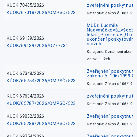
KUOK 70435/2026
zveřejnění poskytnuté
KÚOK/67018/2026/OMPSČ/523
Kategorie: Zákon č.106/1999
MUDr. Ludmila
Nadymáčková_všeobec
lékař_Prostějov_Ozná
KUOK 69139/2026
ukončení poskytování 
služeb
KÚOK/69139/2026/OZ/7731
Kategorie: Oznámení-ukončen
zdrav. služeb
Zveřejnění poskytnuté
KUOK 67348/2026
zákona č. 106/1999 Sb
KÚOK/65754/2026/OMPSČ/523
Kategorie: Zákon č.106/1999
KUOK 67634/2026
zveřejnění poskytnuté
KÚOK/65787/2026/OMPSČ/523
Kategorie: Zákon č.106/1999
KUOK 69032/2026
Zveřejnění poskytnut
KÚOK/65788/2026/OMPSČ/523
Kategorie: Zákon č.106/1999
KUOK 69754/2026
Zveřejnění poskytnut