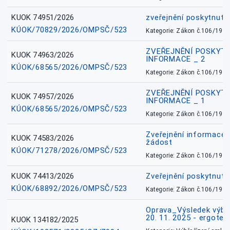
KUOK 74951/2026
zveřejnění poskytnuté
KÚOK/70829/2026/OMPSČ/523
Kategorie: Zákon č.106/1999
ZVEŘEJNĚNÍ POSKYT
KUOK 74963/2026
INFORMACE _ 2
KÚOK/68565/2026/OMPSČ/523
Kategorie: Zákon č.106/1999
ZVEŘEJNĚNÍ POSKYT
KUOK 74957/2026
INFORMACE _ 1
KÚOK/68565/2026/OMPSČ/523
Kategorie: Zákon č.106/1999
Zveřejnění informace 
KUOK 74583/2026
žádost
KÚOK/71278/2026/OMPSČ/523
Kategorie: Zákon č.106/1999
KUOK 74413/2026
Zveřejnění poskytnut
KÚOK/68892/2026/OMPSČ/523
Kategorie: Zákon č.106/1999
Oprava_Výsledek výbě
20. 11. 2025 - ergote
KUOK 134182/2025