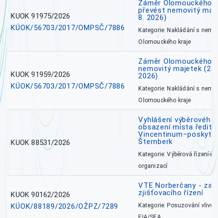
Záměr Olomouckého kr
převést nemovitý majet
KUOK 91975/2026
8. 2026)
KÚOK/56703/2017/OMPSČ/7886
Kategorie: Nakládání s nem
Olomouckého kraje
Záměr Olomouckého k
nemovitý majetek (27. 7
KUOK 91959/2026
2026)
KÚOK/56703/2017/OMPSČ/7886
Kategorie: Nakládání s nem
Olomouckého kraje
Vyhlášení výběrového 
obsazení místa ředite
Vincentinum–poskytova
Šternberk
KUOK 88531/2026
Kategorie: Výběrová řízení-ře
organizací
VTE Norberčany - zahá
zjišťovacího řízení
KUOK 90162/2026
KÚOK/88189/2026/OŽPZ/7289
Kategorie: Posuzování vlivů n
EIA/SEA