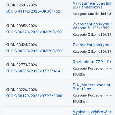
Vyrozumění účastníků
KUOK 92681/2026
BD Fanderlíkova
KÚOK/43142/2025/OKSÚ/752
Kategorie: Stavební řád / Ú
Zveřejnění poskytnuté
KUOK 90852/2026
zákona č. 106/1999 Sb
KÚOK/86673/2026/OMPSČ/508
Kategorie: Zákon č.106/1999
KUOK 93424/2026
Zveřejnění poskytnut
KÚOK/88368/2026/OMPSČ/508
Kategorie: Zákon č.106/1999
Rozhodnutí ZZŘ - Rete
KUOK 92773/2026
Kategorie: Posuzování vlivů n
KÚOK/68665/2026/OŽPZ/414
EIA/SEA
EIA_Modernizace pro
Prostějov
KUOK 93226/2026
KÚOK/88179/2026/OŽPZ/9386
Kategorie: Posuzování vlivů n
EIA/SEA
Výsledek výběrového ří