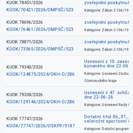
KUOK 78451/2026
zveřejnění poskytnuté
KÚOK/70421/2026/OMPSČ/523
Kategorie: Zákon č.106/1999
KUOK 78696/2026
zveřejnění poskytnuté
KÚOK/76461/2026/OMPSČ/523
Kategorie: Zákon č.106/1999
KUOK 78871/2026
zveřejnění poskytnuté
KÚOK/73565/2026/OMPSČ/523
Kategorie: Zákon č.106/1999
Usnesení z 10. zasedá
konaného dne 22-06-
KUOK 79340/2026
KÚOK/124875/2024/OKH-O/286
Kategorie: Usnesení Zastupit
Olomouckého kraje
Usnesení z 47. schůz
KUOK 79338/2026
dne 22-06-26
KÚOK/129146/2024/OKH-O/286
Kategorie: Usnesení Rady O
Dotační titul 06_01_
KUOK 77747/2026
celoroční sportovní č
KÚOK/77747/2026/OSKPP/9187
Kategorie: Dotační programy