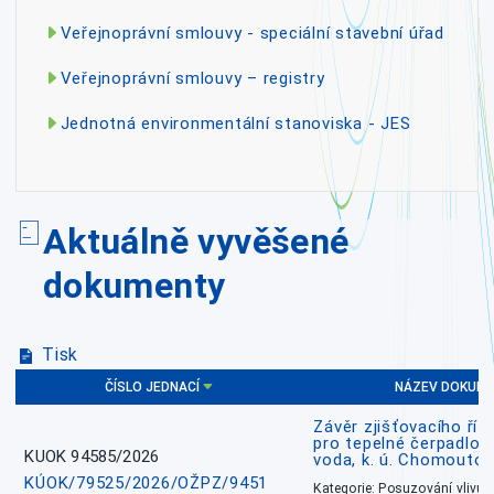
Veřejnoprávní smlouvy - speciální stavební úřad
Veřejnoprávní smlouvy – registry
Jednotná environmentální stanoviska - JES
Aktuálně vyvěšené
dokumenty
Tisk
ČÍSLO JEDNACÍ
NÁZEV DOKUM
Závěr zjišťovacího říz
pro tepelné čerpadlo
KUOK 94585/2026
voda, k. ú. Chomoutov
KÚOK/79525/2026/OŽPZ/9451
Kategorie: Posuzování vlivů n