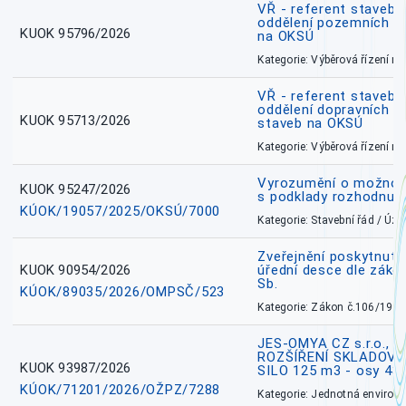
VŘ - referent stavebn
oddělení pozemních a
KUOK 95796/2026
na OKSÚ
Kategorie: Výběrová řízení 
VŘ - referent stavebn
oddělení dopravních a
KUOK 95713/2026
staveb na OKSÚ
Kategorie: Výběrová řízení 
Vyrozumění o možnos
KUOK 95247/2026
s podklady rozhodnutí
KÚOK/19057/2025/OKSÚ/7000
Kategorie: Stavební řád / Ú
Zveřejnění poskytnuté
KUOK 90954/2026
úřední desce dle záko
Sb.
KÚOK/89035/2026/OMPSČ/523
Kategorie: Zákon č.106/1999
JES-OMYA CZ s.r.o., 
ROZŠÍŘENÍ SKLADOVA
KUOK 93987/2026
SILO 125 m3 - osy 43
KÚOK/71201/2026/OŽPZ/7288
Kategorie: Jednotná environ