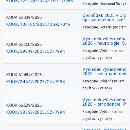
KÚOK/129146/2024/OKH-O/286
Kategorie: Usnesení Rady O
Obchůdek 2025 v Olom
KUOK 63339/2026
úprava alokace-zveřej
KÚOK/136165/2025/OSR/7046
Kategorie: Dotační programy
Výsledek výběrového ří
2026 - neurologie, Šu
KUOK 63250/2026
KÚOK/39639/2026/OZ/7994
Kategorie: Výběr.řízení-smlou
pojišťov.- výsledky
Výsledek výběrového ří
2026 - paliativní medic
KUOK 62484/2026
KÚOK/34577/2026/OZ/7994
Kategorie: Výběr.řízení-smlou
pojišťov.- výsledky
Výsledek výběrového ří
2026 - ortodoncie, Př
KUOK 62529/2026
KÚOK/38353/2026/OZ/7994
Kategorie: Výběr.řízení-smlou
pojišťov.- výsledky