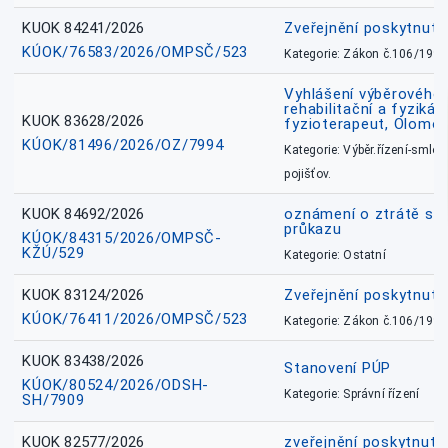
KUOK 84241/2026
Zveřejnění poskytnut
KÚOK/76583/2026/OMPSČ/523
Kategorie: Zákon č.106/1999
Vyhlášení výběrového ř
rehabilitační a fyzikál
KUOK 83628/2026
fyzioterapeut, Olomo
KÚOK/81496/2026/OZ/7994
Kategorie: Výběr.řízení-smlou
pojišťov.
KUOK 84692/2026
oznámení o ztrátě sl
průkazu
KÚOK/84315/2026/OMPSČ-
KŽÚ/529
Kategorie: Ostatní
KUOK 83124/2026
Zveřejnění poskytnut
KÚOK/76411/2026/OMPSČ/523
Kategorie: Zákon č.106/1999
KUOK 83438/2026
Stanovení PÚP
KÚOK/80524/2026/ODSH-
Kategorie: Správní řízení
SH/7909
KUOK 82577/2026
zveřejnění poskytnuté