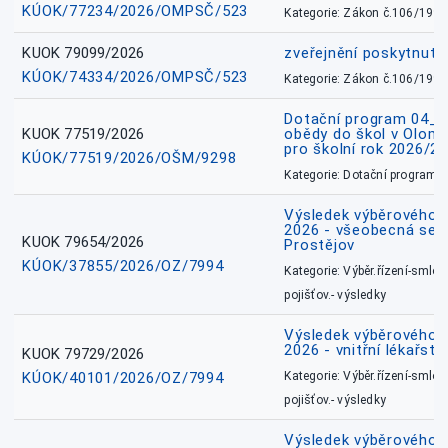
KÚOK/77234/2026/OMPSČ/523
Kategorie: Zákon č.106/1999
KUOK 79099/2026
zveřejnění poskytnuté
KÚOK/74334/2026/OMPSČ/523
Kategorie: Zákon č.106/1999
Dotační program 04_0
KUOK 77519/2026
obědy do škol v Olomo
pro školní rok 2026/2
KÚOK/77519/2026/OŠM/9298
Kategorie: Dotační programy
Výsledek výběrového ří
2026 - všeobecná sest
KUOK 79654/2026
Prostějov
KÚOK/37855/2026/OZ/7994
Kategorie: Výběr.řízení-smlou
pojišťov.- výsledky
Výsledek výběrového ří
2026 - vnitřní lékařstv
KUOK 79729/2026
KÚOK/40101/2026/OZ/7994
Kategorie: Výběr.řízení-smlou
pojišťov.- výsledky
Výsledek výběrového ří