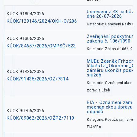
Usnesení z 48. schůz
KUOK 91804/2026
dne 20-07-2026
KÚOK/129146/2024/OKH-O/286
Kategorie: Usnesení Rady O
Zveřejnění poskytnutí
KUOK 91305/2026
zákona č. 106/1990
KÚOK/84657/2026/OMPSČ/523
Kategorie: Zákon č.106/1999
MUDr. Zdeněk Fritzch_
lékařství_Olomouc_O
záměru ukončit poskyt
KUOK 91435/2026
služeb
KÚOK/91435/2026/OZ/7814
Kategorie: Oznámení-ukončen
zdrav. služeb
EIA - Oznámení záměru
mechanickou úpravu a 
KUOK 90706/2026
odpadů
KÚOK/89062/2026/OŽPZ/7119
Kategorie: Posuzování vlivů n
EIA/SEA