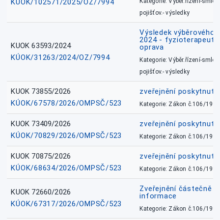
KÚOK/102571/2025/OZ/7994
Kategorie: Výběr.řízení-smlou
pojišťov.- výsledky
Výsledek výběrového ří
2024 - fyzioterapeut, 
KUOK 63593/2024
oprava
KÚOK/31263/2024/OZ/7994
Kategorie: Výběr.řízení-smlou
pojišťov.- výsledky
KUOK 73855/2026
zveřejnění poskytnuté
KÚOK/67578/2026/OMPSČ/523
Kategorie: Zákon č.106/1999
KUOK 73409/2026
zveřejnění poskytnuté
KÚOK/70829/2026/OMPSČ/523
Kategorie: Zákon č.106/1999
KUOK 70875/2026
zveřejnění poskytnuté
KÚOK/68634/2026/OMPSČ/523
Kategorie: Zákon č.106/1999
Zveřejnění částečně 
KUOK 72660/2026
informace
KÚOK/67317/2026/OMPSČ/523
Kategorie: Zákon č.106/1999