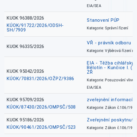
EIA/SEA
KUOK 96388/2026
Stanovení PÚP
KÚOK/91722/2026/ODSH-
Kategorie: Správní řízení
SH/7909
VŘ - právník odboru zd
KUOK 96335/2026
Kategorie: Výběrová řízení 
EIA - Těžba cihlářských
Bělotín - Kunčice I. (2
KUOK 95042/2026
ZŘ
KÚOK/70831/2026/OŽPZ/9386
Kategorie: Posuzování vlivů n
EIA/SEA
KUOK 95709/2026
zveřejnění informací 
KÚOK/87430/2026/OMPSČ/508
Kategorie: Zákon č.106/1999
KUOK 95186/2026
Zveřejnění poskytnut
KÚOK/90461/2026/OMPSČ/523
Kategorie: Zákon č.106/1999