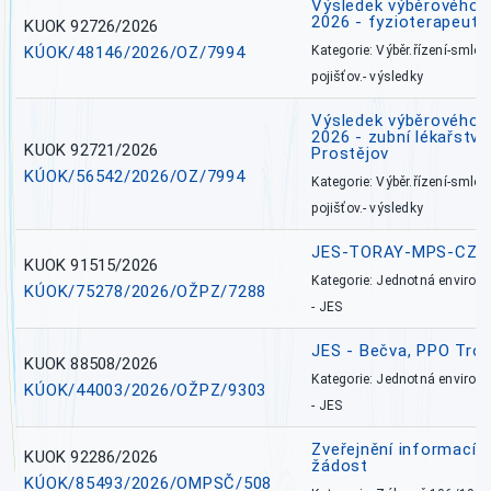
Výsledek výběrového ří
2026 - fyzioterapeut,
KUOK 92726/2026
KÚOK/48146/2026/OZ/7994
Kategorie: Výběr.řízení-smlou
pojišťov.- výsledky
Výsledek výběrového ří
2026 - zubní lékařství,
KUOK 92721/2026
Prostějov
KÚOK/56542/2026/OZ/7994
Kategorie: Výběr.řízení-smlou
pojišťov.- výsledky
JES-TORAY-MPS-CZ
KUOK 91515/2026
Kategorie: Jednotná environ
KÚOK/75278/2026/OŽPZ/7288
- JES
JES - Bečva, PPO Tro
KUOK 88508/2026
Kategorie: Jednotná environ
KÚOK/44003/2026/OŽPZ/9303
- JES
Zveřejnění informací 
KUOK 92286/2026
žádost
KÚOK/85493/2026/OMPSČ/508