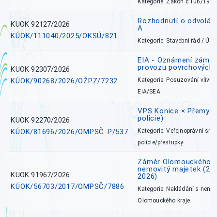
Kategorie: Zákon č.106/1999
Rozhodnutí o odvolán
KUOK 92127/2026
A
KÚOK/111040/2025/OKSÚ/821
Kategorie: Stavební řád / Ú
EIA - Oznámení záměru
provozu povrchových 
KUOK 92307/2026
KÚOK/90268/2026/OŽPZ/7232
Kategorie: Posuzování vlivů n
EIA/SEA
VPS Konice × Přemysl
policie)
KUOK 92270/2026
KÚOK/81696/2026/OMPSČ-P/537
Kategorie: Veřejnoprávní sml
policie/přestupky
Záměr Olomouckého k
nemovitý majetek (27. 7
KUOK 91967/2026
2026)
KÚOK/56703/2017/OMPSČ/7886
Kategorie: Nakládání s nem
Olomouckého kraje