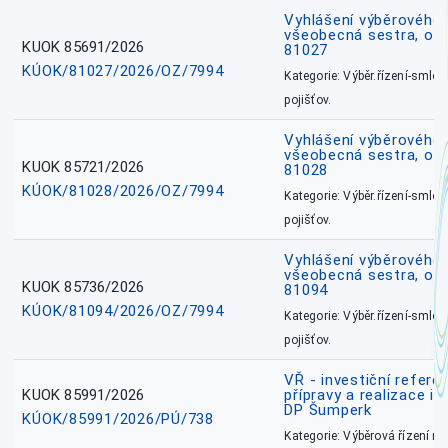
Vyhlášení výběrového ř
všeobecná sestra, okr
KUOK 85691/2026
81027
KÚOK/81027/2026/OZ/7994
Kategorie: Výběr.řízení-smlou
pojišťov.
Vyhlášení výběrového ř
všeobecná sestra, okr
KUOK 85721/2026
81028
KÚOK/81028/2026/OZ/7994
Kategorie: Výběr.řízení-smlou
pojišťov.
Vyhlášení výběrového ř
všeobecná sestra, ok
KUOK 85736/2026
81094
KÚOK/81094/2026/OZ/7994
Kategorie: Výběr.řízení-smlou
pojišťov.
VŘ - investiční refere
KUOK 85991/2026
přípravy a realizace in
DP Šumperk
KÚOK/85991/2026/PÚ/738
Kategorie: Výběrová řízení 