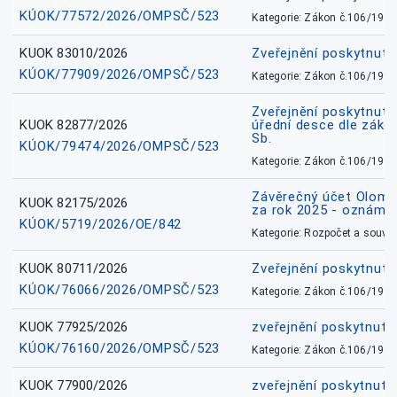
KÚOK/77572/2026/OMPSČ/523
Kategorie: Zákon č.106/1999
KUOK 83010/2026
Zveřejnění poskytnut
KÚOK/77909/2026/OMPSČ/523
Kategorie: Zákon č.106/1999
Zveřejnění poskytnuté
KUOK 82877/2026
úřední desce dle záko
Sb.
KÚOK/79474/2026/OMPSČ/523
Kategorie: Zákon č.106/1999
Závěrečný účet Olomo
KUOK 82175/2026
za rok 2025 - oznámen
KÚOK/5719/2026/OE/842
Kategorie: Rozpočet a souvis
KUOK 80711/2026
Zveřejnění poskytnut
KÚOK/76066/2026/OMPSČ/523
Kategorie: Zákon č.106/1999
KUOK 77925/2026
zveřejnění poskytnuté
KÚOK/76160/2026/OMPSČ/523
Kategorie: Zákon č.106/1999
KUOK 77900/2026
zveřejnění poskytnuté