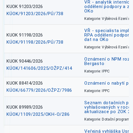
VŘ - analytik interníc
KUOK 91203/2026
oddělení podpory a zp
OKo
KÚOK/91203/2026/PÚ/738
Kategorie: Výběrová řízení 
VŘ - specialista impl
KUOK 91198/2026
RPA oddělení podpory 
dat na OKo
KÚOK/91198/2026/PÚ/738
Kategorie: Výběrová řízení 
Oznámení o NPM rozh
KUOK 90446/2026
Bergasto
KÚOK/141606/2025/OŽPZ/414
Kategorie: IPPC
KUOK 88414/2026
Oznámení o nabytí prá
KÚOK/66779/2026/OŽPZ/7986
Kategorie: IPPC
Seznam dotačních pr
KUOK 89989/2026
vyhlašovaných v roce 
aktualizace po ZOK 22
KÚOK/1109/2025/OKH-O/286
Kategorie: Dotační programy
Veřejná vyhláška Usne