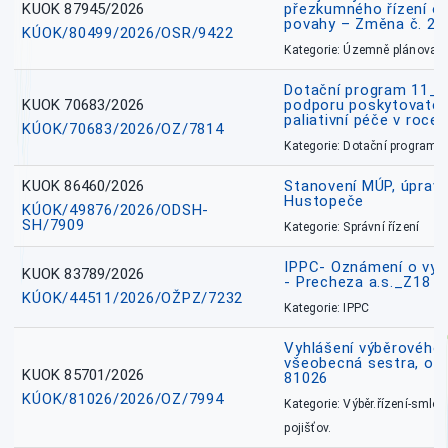
KUOK 87945/2026
přezkumného řízení o
povahy – Změna č. 2 
KÚOK/80499/2026/OSR/9422
Kategorie: Územně plánovac
Dotační program 11_
KUOK 70683/2026
podporu poskytovatel
paliativní péče v roce
KÚOK/70683/2026/OZ/7814
Kategorie: Dotační programy
KUOK 86460/2026
Stanovení MÚP, úprav
Hustopeče
KÚOK/49876/2026/ODSH-
SH/7909
Kategorie: Správní řízení
IPPC- Oznámení o vyd
KUOK 83789/2026
- Precheza a.s._Z18
KÚOK/44511/2026/OŽPZ/7232
Kategorie: IPPC
Vyhlášení výběrového ř
všeobecná sestra, okr
KUOK 85701/2026
81026
KÚOK/81026/2026/OZ/7994
Kategorie: Výběr.řízení-smlou
pojišťov.