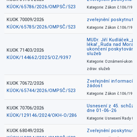
KÚOK/65786/2026/OMPSČ/523
Kategorie: Zákon č.106/1999
KUOK 70009/2026
zveřejnění poskytnuté
KÚOK/65785/2026/OMPSČ/523
Kategorie: Zákon č.106/1999
MUDr. Jiří Kudláček_pr
lékař_Ruda nad Mora
ukončení poskytování 
KUOK 71403/2026
služeb
KÚOK/144662/2025/OZ/9397
Kategorie: Oznámení-ukončen
zdrav. služeb
Zveřejnění informací 
KUOK 70672/2026
žádost
KÚOK/65744/2026/OMPSČ/523
Kategorie: Zákon č.106/1999
Usnesení z 45. schůz
KUOK 70706/2026
dne 01-06-26
KÚOK/129146/2024/OKH-O/286
Kategorie: Usnesení Rady O
KUOK 68049/2026
Zveřejnění poskytnutý