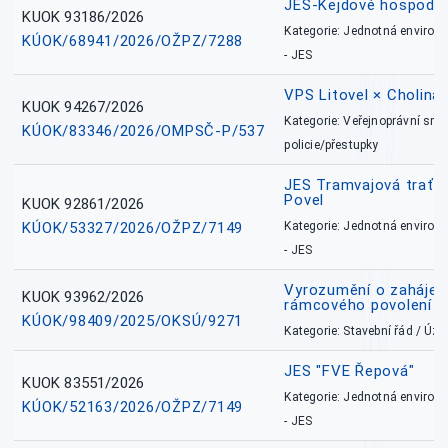
JES-Kejdové hospodářs
KUOK 93186/2026
Kategorie: Jednotná environ
KÚOK/68941/2026/OŽPZ/7288
- JES
VPS Litovel × Cholina 
KUOK 94267/2026
Kategorie: Veřejnoprávní sml
KÚOK/83346/2026/OMPSČ-P/537
policie/přestupky
JES Tramvajová trať - I
Povel
KUOK 92861/2026
KÚOK/53327/2026/OŽPZ/7149
Kategorie: Jednotná environ
- JES
Vyrozumění o zahájení 
KUOK 93962/2026
rámcového povolení
KÚOK/98409/2025/OKSÚ/9271
Kategorie: Stavební řád / Ú
JES "FVE Řepová"
KUOK 83551/2026
Kategorie: Jednotná environ
KÚOK/52163/2026/OŽPZ/7149
- JES