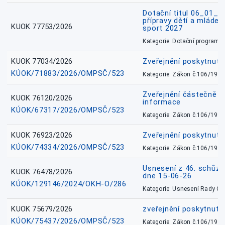
Dotační titul 06_01_
přípravy dětí a mládež
KUOK 77753/2026
sport 2027
Kategorie: Dotační programy
KUOK 77034/2026
Zveřejnění poskytnut
KÚOK/71883/2026/OMPSČ/523
Kategorie: Zákon č.106/1999
Zveřejnění částečně 
KUOK 76120/2026
informace
KÚOK/67317/2026/OMPSČ/523
Kategorie: Zákon č.106/1999
KUOK 76923/2026
Zveřejnění poskytnuté
KÚOK/74334/2026/OMPSČ/523
Kategorie: Zákon č.106/1999
Usnesení z 46. schůz
KUOK 76478/2026
dne 15-06-26
KÚOK/129146/2024/OKH-O/286
Kategorie: Usnesení Rady O
KUOK 75679/2026
zveřejnění poskytnuté
KÚOK/75437/2026/OMPSČ/523
Kategorie: Zákon č.106/1999