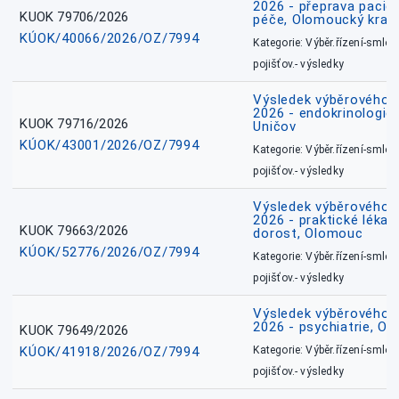
2026 - přeprava pacie
KUOK 79706/2026
péče, Olomoucký kraj
KÚOK/40066/2026/OZ/7994
Kategorie: Výběr.řízení-smlou
pojišťov.- výsledky
Výsledek výběrového ří
2026 - endokrinologie 
KUOK 79716/2026
Uničov
KÚOK/43001/2026/OZ/7994
Kategorie: Výběr.řízení-smlou
pojišťov.- výsledky
Výsledek výběrového ří
2026 - praktické lékařs
KUOK 79663/2026
dorost, Olomouc
KÚOK/52776/2026/OZ/7994
Kategorie: Výběr.řízení-smlou
pojišťov.- výsledky
Výsledek výběrového ří
2026 - psychiatrie, O
KUOK 79649/2026
KÚOK/41918/2026/OZ/7994
Kategorie: Výběr.řízení-smlou
pojišťov.- výsledky