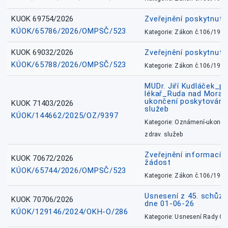
KUOK 69754/2026
Zveřejnění poskytnut
KÚOK/65786/2026/OMPSČ/523
Kategorie: Zákon č.106/1999
KUOK 69032/2026
Zveřejnění poskytnut
KÚOK/65788/2026/OMPSČ/523
Kategorie: Zákon č.106/1999
MUDr. Jiří Kudláček_pr
lékař_Ruda nad Mora
ukončení poskytování 
KUOK 71403/2026
služeb
KÚOK/144662/2025/OZ/9397
Kategorie: Oznámení-ukončen
zdrav. služeb
Zveřejnění informací 
KUOK 70672/2026
žádost
KÚOK/65744/2026/OMPSČ/523
Kategorie: Zákon č.106/1999
Usnesení z 45. schůz
KUOK 70706/2026
dne 01-06-26
KÚOK/129146/2024/OKH-O/286
Kategorie: Usnesení Rady O