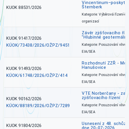
Vincentinum–poskytova
Šternberk
KUOK 88531/2026
Kategorie: Výběrová řízení-ře
organizací
Závěr zjišťovacího ří
"Hlubinné geotermální
KUOK 91417/2026
KÚOK/73438/2026/OŽPZ/9451
Kategorie: Posuzování vlivů n
EIA/SEA
Rozhodnutí ZZŘ - Mobi
Hanušovice
KUOK 91493/2026
KÚOK/61748/2026/OŽPZ/414
Kategorie: Posuzování vlivů n
EIA/SEA
VTE Norberčany - zahá
zjišťovacího řízení
KUOK 90162/2026
KÚOK/88189/2026/OŽPZ/7289
Kategorie: Posuzování vlivů n
EIA/SEA
Usnesení z 48. schůz
KUOK 91804/2026
dne 20-07-2026