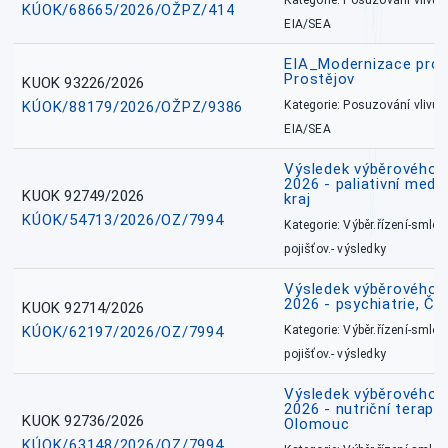
Kategorie: Posuzování vlivů n
KÚOK/68665/2026/OŽPZ/414
EIA/SEA
EIA_Modernizace pro
Prostějov
KUOK 93226/2026
KÚOK/88179/2026/OŽPZ/9386
Kategorie: Posuzování vlivů n
EIA/SEA
Výsledek výběrového ří
2026 - paliativní medi
KUOK 92749/2026
kraj
KÚOK/54713/2026/OZ/7994
Kategorie: Výběr.řízení-smlou
pojišťov.- výsledky
Výsledek výběrového ří
2026 - psychiatrie, Č
KUOK 92714/2026
KÚOK/62197/2026/OZ/7994
Kategorie: Výběr.řízení-smlou
pojišťov.- výsledky
Výsledek výběrového ří
2026 - nutriční terape
KUOK 92736/2026
Olomouc
KÚOK/63148/2026/OZ/7994