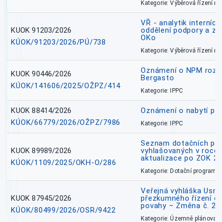
Kategorie: Výběrová řízení 
VŘ - analytik interníc
KUOK 91203/2026
oddělení podpory a zp
OKo
KÚOK/91203/2026/PÚ/738
Kategorie: Výběrová řízení 
Oznámení o NPM rozh
KUOK 90446/2026
Bergasto
KÚOK/141606/2025/OŽPZ/414
Kategorie: IPPC
KUOK 88414/2026
Oznámení o nabytí prá
KÚOK/66779/2026/OŽPZ/7986
Kategorie: IPPC
Seznam dotačních pr
KUOK 89989/2026
vyhlašovaných v roce 
aktualizace po ZOK 22
KÚOK/1109/2025/OKH-O/286
Kategorie: Dotační programy
Veřejná vyhláška Usne
KUOK 87945/2026
přezkumného řízení o
povahy – Změna č. 2 
KÚOK/80499/2026/OSR/9422
Kategorie: Územně plánovac