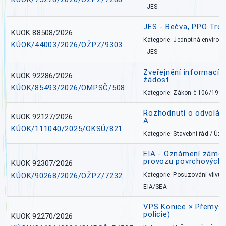
- JES
JES - Bečva, PPO Tro
KUOK 88508/2026
Kategorie: Jednotná environ
KÚOK/44003/2026/OŽPZ/9303
- JES
Zveřejnění informací 
KUOK 92286/2026
žádost
KÚOK/85493/2026/OMPSČ/508
Kategorie: Zákon č.106/1999
Rozhodnutí o odvolán
KUOK 92127/2026
A
KÚOK/111040/2025/OKSÚ/821
Kategorie: Stavební řád / Ú
EIA - Oznámení záměru
provozu povrchových 
KUOK 92307/2026
KÚOK/90268/2026/OŽPZ/7232
Kategorie: Posuzování vlivů n
EIA/SEA
VPS Konice × Přemysl
policie)
KUOK 92270/2026