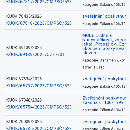
KÚOK/67317/2026/OMPSČ/523
Kategorie: Zákon č.106/1999
KUOK 70435/2026
zveřejnění poskytnuté
KÚOK/67018/2026/OMPSČ/523
Kategorie: Zákon č.106/1999
MUDr. Ludmila
Nadymáčková_všeobec
lékař_Prostějov_Ozná
KUOK 69139/2026
ukončení poskytování 
služeb
KÚOK/69139/2026/OZ/7731
Kategorie: Oznámení-ukončen
zdrav. služeb
KUOK 67634/2026
zveřejnění poskytnuté
KÚOK/65787/2026/OMPSČ/523
Kategorie: Zákon č.106/1999
Zveřejnění poskytnuté
KUOK 67348/2026
zákona č. 106/1999 Sb
KÚOK/65754/2026/OMPSČ/523
Kategorie: Zákon č.106/1999
KUOK 70009/2026
zveřejnění poskytnuté
KÚOK/65785/2026/OMPSČ/523
Kategorie: Zákon č.106/1999