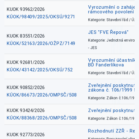
Vyrozumění o zahájení 
KUOK 93962/2026
rámcového povolení
KÚOK/98409/2025/OKSÚ/9271
Kategorie: Stavební řád / Ú
JES "FVE Řepová"
KUOK 83551/2026
Kategorie: Jednotná environ
KÚOK/52163/2026/OŽPZ/7149
- JES
Vyrozumění účastníků
KUOK 92681/2026
BD Fanderlíkova
KÚOK/43142/2025/OKSÚ/752
Kategorie: Stavební řád / Ú
Zveřejnění poskytnuté
KUOK 90852/2026
zákona č. 106/1999 Sb
KÚOK/86673/2026/OMPSČ/508
Kategorie: Zákon č.106/1999
KUOK 93424/2026
Zveřejnění poskytnut
KÚOK/88368/2026/OMPSČ/508
Kategorie: Zákon č.106/1999
Rozhodnutí ZZŘ - Rete
KUOK 92773/2026