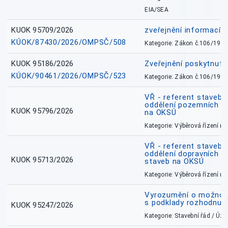
EIA/SEA
KUOK 95709/2026
zveřejnění informací 
KÚOK/87430/2026/OMPSČ/508
Kategorie: Zákon č.106/1999
KUOK 95186/2026
Zveřejnění poskytnut
KÚOK/90461/2026/OMPSČ/523
Kategorie: Zákon č.106/1999
VŘ - referent stavebn
oddělení pozemních a
KUOK 95796/2026
na OKSÚ
Kategorie: Výběrová řízení 
VŘ - referent stavebn
oddělení dopravních a
KUOK 95713/2026
staveb na OKSÚ
Kategorie: Výběrová řízení 
Vyrozumění o možnos
s podklady rozhodnutí
KUOK 95247/2026
Kategorie: Stavební řád / Ú