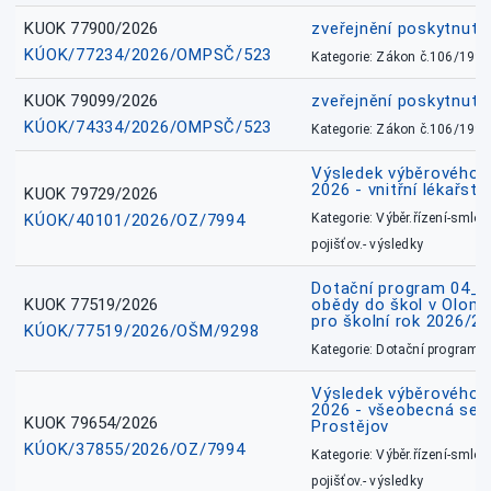
KUOK 77900/2026
zveřejnění poskytnuté
KÚOK/77234/2026/OMPSČ/523
Kategorie: Zákon č.106/1999
KUOK 79099/2026
zveřejnění poskytnuté
KÚOK/74334/2026/OMPSČ/523
Kategorie: Zákon č.106/1999
Výsledek výběrového ří
2026 - vnitřní lékařstv
KUOK 79729/2026
KÚOK/40101/2026/OZ/7994
Kategorie: Výběr.řízení-smlou
pojišťov.- výsledky
Dotační program 04_0
KUOK 77519/2026
obědy do škol v Olomo
pro školní rok 2026/2
KÚOK/77519/2026/OŠM/9298
Kategorie: Dotační programy
Výsledek výběrového ří
2026 - všeobecná sest
KUOK 79654/2026
Prostějov
KÚOK/37855/2026/OZ/7994
Kategorie: Výběr.řízení-smlou
pojišťov.- výsledky