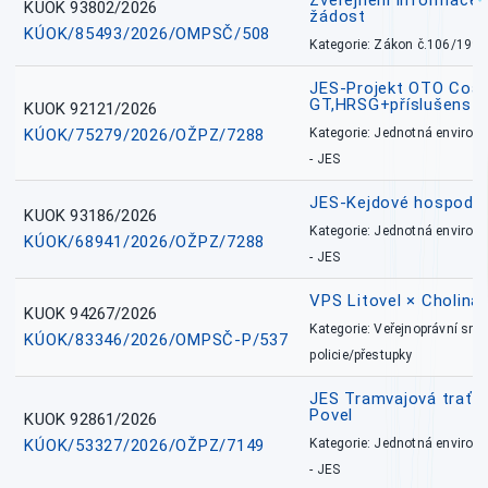
Zveřejnění informace 
KUOK 93802/2026
žádost
KÚOK/85493/2026/OMPSČ/508
Kategorie: Zákon č.106/1999
JES-Projekt OTO Coal
GT,HRSG+příslušenstv
KUOK 92121/2026
KÚOK/75279/2026/OŽPZ/7288
Kategorie: Jednotná environ
- JES
JES-Kejdové hospodářs
KUOK 93186/2026
Kategorie: Jednotná environ
KÚOK/68941/2026/OŽPZ/7288
- JES
VPS Litovel × Cholina 
KUOK 94267/2026
Kategorie: Veřejnoprávní sml
KÚOK/83346/2026/OMPSČ-P/537
policie/přestupky
JES Tramvajová trať - I
Povel
KUOK 92861/2026
KÚOK/53327/2026/OŽPZ/7149
Kategorie: Jednotná environ
- JES