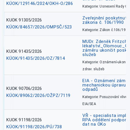
KÚOK/129146/2024/OKH-O/286
Kategorie: Usnesení Rady O
Zveřejnění poskytnutí
KUOK 91305/2026
zákona č. 106/1990
KÚOK/84657/2026/OMPSČ/523
Kategorie: Zákon č.106/1999
MUDr. Zdeněk Fritzch_
lékařství_Olomouc_O
záměru ukončit poskyt
KUOK 91435/2026
služeb
KÚOK/91435/2026/OZ/7814
Kategorie: Oznámení-ukončen
zdrav. služeb
EIA - Oznámení záměru
mechanickou úpravu a 
KUOK 90706/2026
odpadů
KÚOK/89062/2026/OŽPZ/7119
Kategorie: Posuzování vlivů n
EIA/SEA
VŘ - specialista impl
KUOK 91198/2026
RPA oddělení podpory 
dat na OKo
KÚOK/91198/2026/PÚ/738