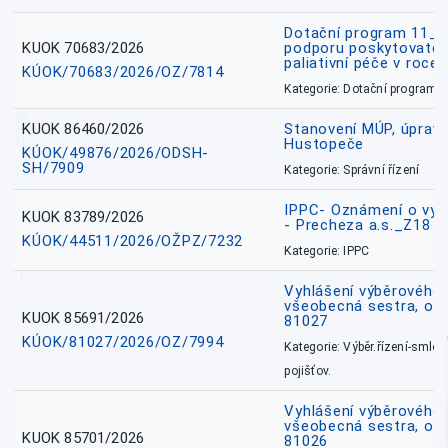
Dotační program 11_
KUOK 70683/2026
podporu poskytovatel
paliativní péče v roce
KÚOK/70683/2026/OZ/7814
Kategorie: Dotační programy
KUOK 86460/2026
Stanovení MÚP, úprav
Hustopeče
KÚOK/49876/2026/ODSH-
SH/7909
Kategorie: Správní řízení
IPPC- Oznámení o vyd
KUOK 83789/2026
- Precheza a.s._Z18
KÚOK/44511/2026/OŽPZ/7232
Kategorie: IPPC
Vyhlášení výběrového ř
všeobecná sestra, okr
KUOK 85691/2026
81027
KÚOK/81027/2026/OZ/7994
Kategorie: Výběr.řízení-smlou
pojišťov.
Vyhlášení výběrového ř
všeobecná sestra, okr
KUOK 85701/2026
81026