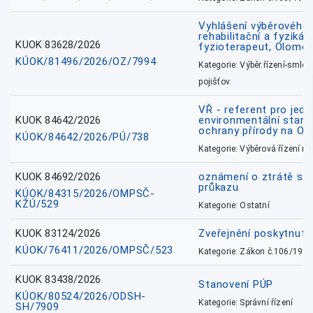
Vyhlášení výběrového ř
rehabilitační a fyzikál
KUOK 83628/2026
fyzioterapeut, Olomo
KÚOK/81496/2026/OZ/7994
Kategorie: Výběr.řízení-smlou
pojišťov.
VŘ - referent pro jed
KUOK 84642/2026
environmentální stano
ochrany přírody na O
KÚOK/84642/2026/PÚ/738
Kategorie: Výběrová řízení 
KUOK 84692/2026
oznámení o ztrátě sl
průkazu
KÚOK/84315/2026/OMPSČ-
KŽÚ/529
Kategorie: Ostatní
KUOK 83124/2026
Zveřejnění poskytnut
KÚOK/76411/2026/OMPSČ/523
Kategorie: Zákon č.106/1999
KUOK 83438/2026
Stanovení PÚP
KÚOK/80524/2026/ODSH-
Kategorie: Správní řízení
SH/7909