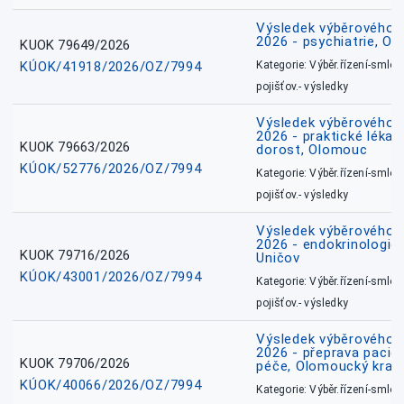
Výsledek výběrového ří
2026 - psychiatrie, O
KUOK 79649/2026
KÚOK/41918/2026/OZ/7994
Kategorie: Výběr.řízení-smlou
pojišťov.- výsledky
Výsledek výběrového ří
2026 - praktické lékařs
KUOK 79663/2026
dorost, Olomouc
KÚOK/52776/2026/OZ/7994
Kategorie: Výběr.řízení-smlou
pojišťov.- výsledky
Výsledek výběrového ří
2026 - endokrinologie 
KUOK 79716/2026
Uničov
KÚOK/43001/2026/OZ/7994
Kategorie: Výběr.řízení-smlou
pojišťov.- výsledky
Výsledek výběrového ří
2026 - přeprava pacie
KUOK 79706/2026
péče, Olomoucký kraj
KÚOK/40066/2026/OZ/7994
Kategorie: Výběr.řízení-smlou