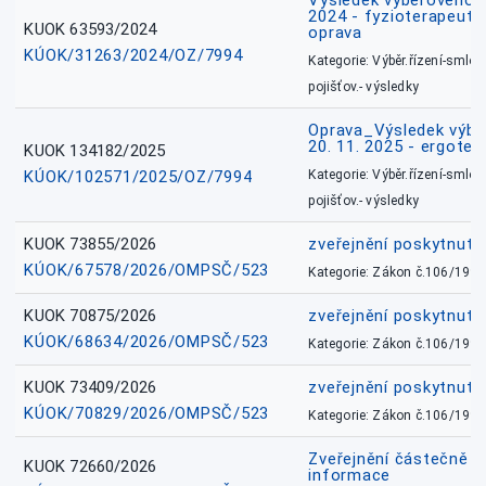
Výsledek výběrového ří
2024 - fyzioterapeut, 
KUOK 63593/2024
oprava
KÚOK/31263/2024/OZ/7994
Kategorie: Výběr.řízení-smlou
pojišťov.- výsledky
Oprava_Výsledek výbě
20. 11. 2025 - ergote
KUOK 134182/2025
KÚOK/102571/2025/OZ/7994
Kategorie: Výběr.řízení-smlou
pojišťov.- výsledky
KUOK 73855/2026
zveřejnění poskytnuté
KÚOK/67578/2026/OMPSČ/523
Kategorie: Zákon č.106/1999
KUOK 70875/2026
zveřejnění poskytnuté
KÚOK/68634/2026/OMPSČ/523
Kategorie: Zákon č.106/1999
KUOK 73409/2026
zveřejnění poskytnuté
KÚOK/70829/2026/OMPSČ/523
Kategorie: Zákon č.106/1999
Zveřejnění částečně 
KUOK 72660/2026
informace