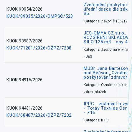
Zveřejnění poskytnuté
KUOK 90954/2026
úřední desce dle záko
Sb.
KÚOK/89035/2026/OMPSČ/523
Kategorie: Zákon č.106/1999
JES-OMYA CZ s.r.o., 
ROZŠÍŘENÍ SKLADOVA
KUOK 93987/2026
SILO 125 m3 - osy 43
KÚOK/71201/2026/OŽPZ/7288
Kategorie: Jednotná environ
- JES
MUDr. Jana Bartesová
nad Bečvou_Oznámení
poskytování zdravotní
KUOK 94915/2026
Kategorie: Oznámení-ukončen
zdrav. služeb
IPPC - známení o vydá
KUOK 94431/2026
- Toray Textiles Centra
- Z16
KÚOK/68407/2026/OŽPZ/7232
Kategorie: IPPC