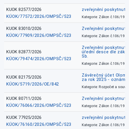
KUOK 82577/2026
zveřejnění poskytnuté
KÚOK/77572/2026/OMPSČ/523
Kategorie: Zákon č.106/1999
KUOK 83010/2026
Zveřejnění poskytnut
KÚOK/77909/2026/OMPSČ/523
Kategorie: Zákon č.106/1999
Zveřejnění poskytnuté
KUOK 82877/2026
úřední desce dle záko
Sb.
KÚOK/79474/2026/OMPSČ/523
Kategorie: Zákon č.106/1999
Závěrečný účet Olomo
KUOK 82175/2026
za rok 2025 - oznámen
KÚOK/5719/2026/OE/842
Kategorie: Rozpočet a souvis
KUOK 80711/2026
Zveřejnění poskytnut
KÚOK/76066/2026/OMPSČ/523
Kategorie: Zákon č.106/1999
KUOK 77925/2026
zveřejnění poskytnuté
KÚOK/76160/2026/OMPSČ/523
Kategorie: Zákon č.106/1999