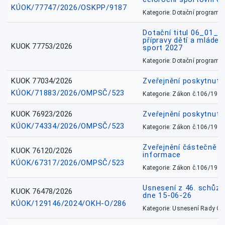
KÚOK/77747/2026/OSKPP/9187
Kategorie: Dotační programy
Dotační titul 06_01_
přípravy dětí a mládež
KUOK 77753/2026
sport 2027
Kategorie: Dotační programy
KUOK 77034/2026
Zveřejnění poskytnut
KÚOK/71883/2026/OMPSČ/523
Kategorie: Zákon č.106/1999
KUOK 76923/2026
Zveřejnění poskytnuté
KÚOK/74334/2026/OMPSČ/523
Kategorie: Zákon č.106/1999
Zveřejnění částečně 
KUOK 76120/2026
informace
KÚOK/67317/2026/OMPSČ/523
Kategorie: Zákon č.106/1999
Usnesení z 46. schůz
KUOK 76478/2026
dne 15-06-26
KÚOK/129146/2024/OKH-O/286
Kategorie: Usnesení Rady O