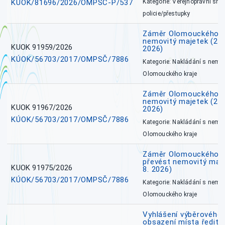
KÚOK/81696/2026/OMPSČ-P/537
Kategorie: Veřejnoprávní sml
policie/přestupky
Záměr Olomouckého k
nemovitý majetek (27. 7
KUOK 91959/2026
2026)
KÚOK/56703/2017/OMPSČ/7886
Kategorie: Nakládání s nem
Olomouckého kraje
Záměr Olomouckého k
nemovitý majetek (27. 7
KUOK 91967/2026
2026)
KÚOK/56703/2017/OMPSČ/7886
Kategorie: Nakládání s nem
Olomouckého kraje
Záměr Olomouckého kr
převést nemovitý majet
KUOK 91975/2026
8. 2026)
KÚOK/56703/2017/OMPSČ/7886
Kategorie: Nakládání s nem
Olomouckého kraje
Vyhlášení výběrového 
obsazení místa ředite