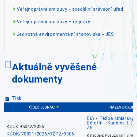
Veřejnoprávní smlouvy - speciální stavební úřad
Veřejnoprávní smlouvy – registry
Jednotná environmentální stanoviska - JES
Aktuálně vyvěšené
dokumenty
Tisk
ČÍSLO JEDNACÍ
NÁZEV DOKUM
EIA - Těžba cihlářských
Bělotín - Kunčice I. (2
KUOK 95042/2026
ZŘ
KÚOK/70831/2026/OŽPZ/9386
Kategorie: Posuzování vlivů n