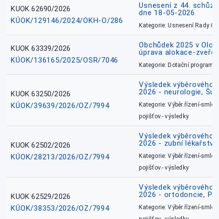
Usnesení z 44. schůz
KUOK 62690/2026
dne 18-05-2026
KÚOK/129146/2024/OKH-O/286
Kategorie: Usnesení Rady O
Obchůdek 2025 v Olom
KUOK 63339/2026
úprava alokace-zveřej
KÚOK/136165/2025/OSR/7046
Kategorie: Dotační programy
Výsledek výběrového ří
2026 - neurologie, Šu
KUOK 63250/2026
KÚOK/39639/2026/OZ/7994
Kategorie: Výběr.řízení-smlou
pojišťov.- výsledky
Výsledek výběrového ří
2026 - zubní lékařství
KUOK 62502/2026
KÚOK/28213/2026/OZ/7994
Kategorie: Výběr.řízení-smlou
pojišťov.- výsledky
Výsledek výběrového ří
2026 - ortodoncie, Př
KUOK 62529/2026
KÚOK/38353/2026/OZ/7994
Kategorie: Výběr.řízení-smlou