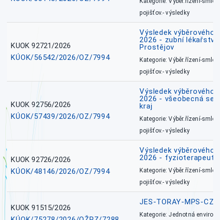
Kategorie: Výběr.řízení-smlou
pojišťov.- výsledky
Výsledek výběrového ří
2026 - zubní lékařství,
KUOK 92721/2026
Prostějov
KÚOK/56542/2026/OZ/7994
Kategorie: Výběr.řízení-smlou
pojišťov.- výsledky
Výsledek výběrového ří
2026 - všeobecná ses
KUOK 92756/2026
kraj
KÚOK/57439/2026/OZ/7994
Kategorie: Výběr.řízení-smlou
pojišťov.- výsledky
Výsledek výběrového ří
2026 - fyzioterapeut,
KUOK 92726/2026
KÚOK/48146/2026/OZ/7994
Kategorie: Výběr.řízení-smlou
pojišťov.- výsledky
JES-TORAY-MPS-CZ
KUOK 91515/2026
Kategorie: Jednotná environ
KÚOK/75278/2026/OŽPZ/7288