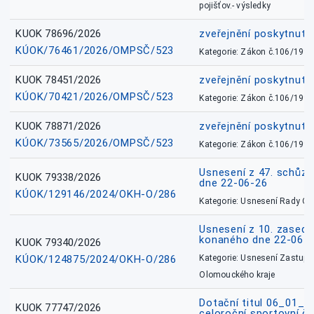
pojišťov.- výsledky
KUOK 78696/2026
zveřejnění poskytnuté
KÚOK/76461/2026/OMPSČ/523
Kategorie: Zákon č.106/1999
KUOK 78451/2026
zveřejnění poskytnuté
KÚOK/70421/2026/OMPSČ/523
Kategorie: Zákon č.106/1999
KUOK 78871/2026
zveřejnění poskytnuté
KÚOK/73565/2026/OMPSČ/523
Kategorie: Zákon č.106/1999
Usnesení z 47. schůz
KUOK 79338/2026
dne 22-06-26
KÚOK/129146/2024/OKH-O/286
Kategorie: Usnesení Rady O
Usnesení z 10. zasedá
konaného dne 22-06-
KUOK 79340/2026
KÚOK/124875/2024/OKH-O/286
Kategorie: Usnesení Zastupit
Olomouckého kraje
Dotační titul 06_01_
KUOK 77747/2026
celoroční sportovní č