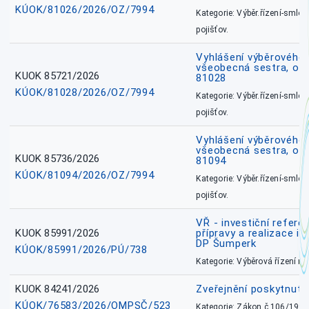
KÚOK/81026/2026/OZ/7994
Kategorie: Výběr.řízení-smlou
pojišťov.
Vyhlášení výběrového ř
všeobecná sestra, okr
KUOK 85721/2026
81028
KÚOK/81028/2026/OZ/7994
Kategorie: Výběr.řízení-smlou
pojišťov.
Vyhlášení výběrového ř
všeobecná sestra, ok
KUOK 85736/2026
81094
KÚOK/81094/2026/OZ/7994
Kategorie: Výběr.řízení-smlou
pojišťov.
VŘ - investiční refere
KUOK 85991/2026
přípravy a realizace in
DP Šumperk
KÚOK/85991/2026/PÚ/738
Kategorie: Výběrová řízení 
KUOK 84241/2026
Zveřejnění poskytnut
KÚOK/76583/2026/OMPSČ/523
Kategorie: Zákon č.106/1999