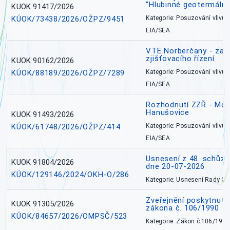
"Hlubinné geotermální
KUOK 91417/2026
KÚOK/73438/2026/OŽPZ/9451
Kategorie: Posuzování vlivů n
EIA/SEA
VTE Norberčany - zahá
zjišťovacího řízení
KUOK 90162/2026
KÚOK/88189/2026/OŽPZ/7289
Kategorie: Posuzování vlivů n
EIA/SEA
Rozhodnutí ZZŘ - Mobi
Hanušovice
KUOK 91493/2026
KÚOK/61748/2026/OŽPZ/414
Kategorie: Posuzování vlivů n
EIA/SEA
Usnesení z 48. schůz
KUOK 91804/2026
dne 20-07-2026
KÚOK/129146/2024/OKH-O/286
Kategorie: Usnesení Rady O
Zveřejnění poskytnutí
KUOK 91305/2026
zákona č. 106/1990
KÚOK/84657/2026/OMPSČ/523
Kategorie: Zákon č.106/1999