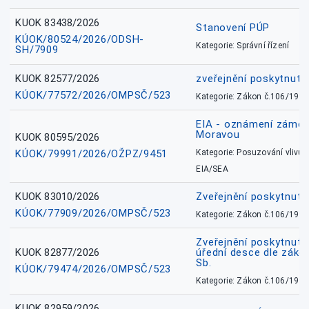
KUOK 83438/2026
Stanovení PÚP
KÚOK/80524/2026/ODSH-
Kategorie: Správní řízení
SH/7909
KUOK 82577/2026
zveřejnění poskytnuté
KÚOK/77572/2026/OMPSČ/523
Kategorie: Zákon č.106/1999
EIA - oznámení záměr
Moravou
KUOK 80595/2026
KÚOK/79991/2026/OŽPZ/9451
Kategorie: Posuzování vlivů n
EIA/SEA
KUOK 83010/2026
Zveřejnění poskytnut
KÚOK/77909/2026/OMPSČ/523
Kategorie: Zákon č.106/1999
Zveřejnění poskytnuté
KUOK 82877/2026
úřední desce dle záko
Sb.
KÚOK/79474/2026/OMPSČ/523
Kategorie: Zákon č.106/1999
KUOK 82959/2026