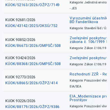
Kategorie: Jednotná environ
KÚOK/52163/2026/OŽPZ/7149
- JES
Vyrozumění účastníků
KUOK 92681/2026
BD Fanderlíkova
KÚOK/43142/2025/OKSÚ/752
Kategorie: Stavební řád / Ú
Zveřejnění poskytnuté
KUOK 90852/2026
zákona č. 106/1999 Sb
KÚOK/86673/2026/OMPSČ/508
Kategorie: Zákon č.106/1999
KUOK 93424/2026
Zveřejnění poskytnut
KÚOK/88368/2026/OMPSČ/508
Kategorie: Zákon č.106/1999
Rozhodnutí ZZŘ - Rete
KUOK 92773/2026
Kategorie: Posuzování vlivů n
KÚOK/68665/2026/OŽPZ/414
EIA/SEA
EIA_Modernizace pro
Prostějov
KUOK 93226/2026
KÚOK/88179/2026/OŽPZ/9386
Kategorie: Posuzování vlivů n