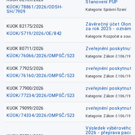
Stanovení PÚP
KÚOK/78861/2026/ODSH-
Kategorie: Správní řízení
SH/7909
Závěrečný účet Olomo
KUOK 82175/2026
za rok 2025 - oznámen
KÚOK/5719/2026/OE/842
Kategorie: Rozpočet a souvis
KUOK 80711/2026
Zveřejnění poskytnut
KÚOK/76066/2026/OMPSČ/523
Kategorie: Zákon č.106/1999
KUOK 77925/2026
zveřejnění poskytnuté
KÚOK/76160/2026/OMPSČ/523
Kategorie: Zákon č.106/1999
KUOK 77900/2026
zveřejnění poskytnuté
KÚOK/77234/2026/OMPSČ/523
Kategorie: Zákon č.106/1999
KUOK 79099/2026
zveřejnění poskytnuté
KÚOK/74334/2026/OMPSČ/523
Kategorie: Zákon č.106/1999
Výsledek výběrového ří
2026 - přeprava pacie