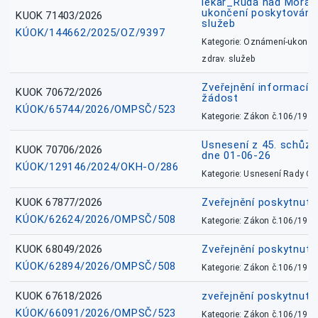
lékař_Ruda nad Mora
ukončení poskytování 
KUOK 71403/2026
služeb
KÚOK/144662/2025/OZ/9397
Kategorie: Oznámení-ukončen
zdrav. služeb
Zveřejnění informací 
KUOK 70672/2026
žádost
KÚOK/65744/2026/OMPSČ/523
Kategorie: Zákon č.106/1999
Usnesení z 45. schůz
KUOK 70706/2026
dne 01-06-26
KÚOK/129146/2024/OKH-O/286
Kategorie: Usnesení Rady O
KUOK 67877/2026
Zveřejnění poskytnut
KÚOK/62624/2026/OMPSČ/508
Kategorie: Zákon č.106/1999
KUOK 68049/2026
Zveřejnění poskytnutý
KÚOK/62894/2026/OMPSČ/508
Kategorie: Zákon č.106/1999
KUOK 67618/2026
zveřejnění poskytnuté
KÚOK/66091/2026/OMPSČ/523
Kategorie: Zákon č.106/1999