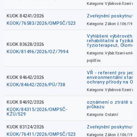
Kategorie: Výběrová řízení 
KUOK 84241/2026
Zveřejnění poskytnut
KÚOK/76583/2026/OMPSČ/523
Kategorie: Zákon č.106/1999
Vyhlášení výběrového ř
rehabilitační a fyzikál
KUOK 83628/2026
fyzioterapeut, Olomo
KÚOK/81496/2026/OZ/7994
Kategorie: Výběr.řízení-smlou
pojišťov.
VŘ - referent pro jed
KUOK 84642/2026
environmentální stano
ochrany přírody na O
KÚOK/84642/2026/PÚ/738
Kategorie: Výběrová řízení 
KUOK 84692/2026
oznámení o ztrátě sl
průkazu
KÚOK/84315/2026/OMPSČ-
KŽÚ/529
Kategorie: Ostatní
KUOK 83124/2026
Zveřejnění poskytnut
KÚOK/76411/2026/OMPSČ/523
Kategorie: Zákon č.106/1999