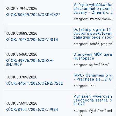
Veřejná vyhláška Usne
KUOK 87945/2026
přezkumného řízení o
povahy – Změna č. 2 
KÚOK/80499/2026/OSR/9422
Kategorie: Územně plánovac
Dotační program 11_
KUOK 70683/2026
podporu poskytovatel
paliativní péče v roce
KÚOK/70683/2026/OZ/7814
Kategorie: Dotační programy
KUOK 86460/2026
Stanovení MÚP, úprav
Hustopeče
KÚOK/49876/2026/ODSH-
SH/7909
Kategorie: Správní řízení
IPPC- Oznámení o vyd
KUOK 83789/2026
- Precheza a.s._Z18
KÚOK/44511/2026/OŽPZ/7232
Kategorie: IPPC
Vyhlášení výběrového ř
všeobecná sestra, okr
KUOK 85691/2026
81027
KÚOK/81027/2026/OZ/7994
Kategorie: Výběr.řízení-smlou