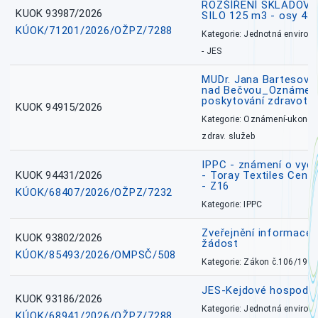
ROZŠÍŘENÍ SKLADOVA
KUOK 93987/2026
SILO 125 m3 - osy 43
KÚOK/71201/2026/OŽPZ/7288
Kategorie: Jednotná environ
- JES
MUDr. Jana Bartesová
nad Bečvou_Oznámení
poskytování zdravotní
KUOK 94915/2026
Kategorie: Oznámení-ukončen
zdrav. služeb
IPPC - známení o vydá
KUOK 94431/2026
- Toray Textiles Centra
- Z16
KÚOK/68407/2026/OŽPZ/7232
Kategorie: IPPC
Zveřejnění informace 
KUOK 93802/2026
žádost
KÚOK/85493/2026/OMPSČ/508
Kategorie: Zákon č.106/1999
JES-Kejdové hospodářs
KUOK 93186/2026
Kategorie: Jednotná environ
KÚOK/68941/2026/OŽPZ/7288