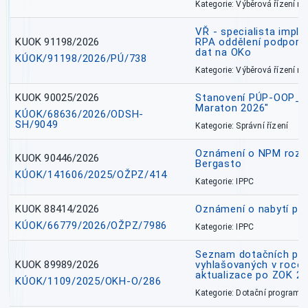
Kategorie: Výběrová řízení 
VŘ - specialista impl
KUOK 91198/2026
RPA oddělení podpory 
dat na OKo
KÚOK/91198/2026/PÚ/738
Kategorie: Výběrová řízení 
KUOK 90025/2026
Stanovení PÚP-OOP_I/
Maraton 2026"
KÚOK/68636/2026/ODSH-
SH/9049
Kategorie: Správní řízení
Oznámení o NPM rozh
KUOK 90446/2026
Bergasto
KÚOK/141606/2025/OŽPZ/414
Kategorie: IPPC
KUOK 88414/2026
Oznámení o nabytí prá
KÚOK/66779/2026/OŽPZ/7986
Kategorie: IPPC
Seznam dotačních pr
KUOK 89989/2026
vyhlašovaných v roce 
aktualizace po ZOK 22
KÚOK/1109/2025/OKH-O/286
Kategorie: Dotační programy