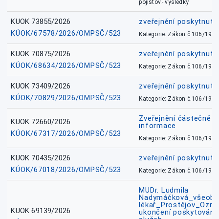
pojišťov.- výsledky
KUOK 73855/2026
zveřejnění poskytnuté
KÚOK/67578/2026/OMPSČ/523
Kategorie: Zákon č.106/1999
KUOK 70875/2026
zveřejnění poskytnuté
KÚOK/68634/2026/OMPSČ/523
Kategorie: Zákon č.106/1999
KUOK 73409/2026
zveřejnění poskytnuté
KÚOK/70829/2026/OMPSČ/523
Kategorie: Zákon č.106/1999
Zveřejnění částečně 
KUOK 72660/2026
informace
KÚOK/67317/2026/OMPSČ/523
Kategorie: Zákon č.106/1999
KUOK 70435/2026
zveřejnění poskytnuté
KÚOK/67018/2026/OMPSČ/523
Kategorie: Zákon č.106/1999
MUDr. Ludmila
Nadymáčková_všeobec
lékař_Prostějov_Ozná
KUOK 69139/2026
ukončení poskytování 