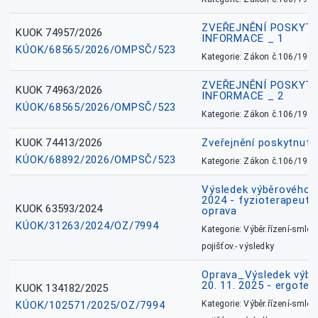
ZVEŘEJNĚNÍ POSKYT
KUOK 74957/2026
INFORMACE _ 1
KÚOK/68565/2026/OMPSČ/523
Kategorie: Zákon č.106/1999
ZVEŘEJNĚNÍ POSKYT
KUOK 74963/2026
INFORMACE _ 2
KÚOK/68565/2026/OMPSČ/523
Kategorie: Zákon č.106/1999
KUOK 74413/2026
Zveřejnění poskytnut
KÚOK/68892/2026/OMPSČ/523
Kategorie: Zákon č.106/1999
Výsledek výběrového ří
2024 - fyzioterapeut, 
KUOK 63593/2024
oprava
KÚOK/31263/2024/OZ/7994
Kategorie: Výběr.řízení-smlou
pojišťov.- výsledky
Oprava_Výsledek výbě
20. 11. 2025 - ergote
KUOK 134182/2025
KÚOK/102571/2025/OZ/7994
Kategorie: Výběr.řízení-smlou