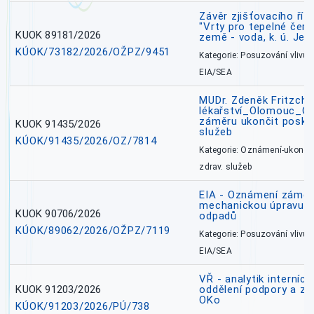
Závěr zjišťovacího ří
"Vrty pro tepelné čer
KUOK 89181/2026
země - voda, k. ú. Jes
KÚOK/73182/2026/OŽPZ/9451
Kategorie: Posuzování vlivů n
EIA/SEA
MUDr. Zdeněk Fritzch_
lékařství_Olomouc_O
záměru ukončit poskyt
KUOK 91435/2026
služeb
KÚOK/91435/2026/OZ/7814
Kategorie: Oznámení-ukončen
zdrav. služeb
EIA - Oznámení záměru
mechanickou úpravu a 
KUOK 90706/2026
odpadů
KÚOK/89062/2026/OŽPZ/7119
Kategorie: Posuzování vlivů n
EIA/SEA
VŘ - analytik interníc
KUOK 91203/2026
oddělení podpory a zp
OKo
KÚOK/91203/2026/PÚ/738