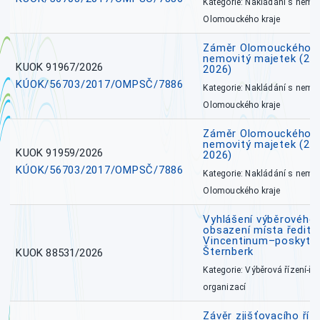
Kategorie: Nakládání s nem
Olomouckého kraje
Záměr Olomouckého k
nemovitý majetek (27. 7
KUOK 91967/2026
2026)
KÚOK/56703/2017/OMPSČ/7886
Kategorie: Nakládání s nem
Olomouckého kraje
Záměr Olomouckého k
nemovitý majetek (27. 7
KUOK 91959/2026
2026)
KÚOK/56703/2017/OMPSČ/7886
Kategorie: Nakládání s nem
Olomouckého kraje
Vyhlášení výběrového 
obsazení místa ředite
Vincentinum–poskytova
Šternberk
KUOK 88531/2026
Kategorie: Výběrová řízení-ře
organizací
Závěr zjišťovacího ří