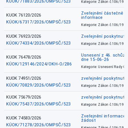
KÚOK/71883/2026/OMPSČ/523
Kategorie: Zákon č.106/1999
Zveřejnění částečně 
KUOK 76120/2026
informace
KÚOK/67317/2026/OMPSČ/523
Kategorie: Zákon č.106/1999
KUOK 76923/2026
Zveřejnění poskytnuté
KÚOK/74334/2026/OMPSČ/523
Kategorie: Zákon č.106/1999
Usnesení z 46. schůz
KUOK 76478/2026
dne 15-06-26
KÚOK/129146/2024/OKH-O/286
Kategorie: Usnesení Rady O
KUOK 74951/2026
zveřejnění poskytnuté
KÚOK/70829/2026/OMPSČ/523
Kategorie: Zákon č.106/1999
KUOK 75679/2026
zveřejnění poskytnuté
KÚOK/75437/2026/OMPSČ/523
Kategorie: Zákon č.106/1999
Zveřejnění informace 
KUOK 74583/2026
žádost
KÚOK/71278/2026/OMPSČ/523
Kategorie: Zákon č.106/1999