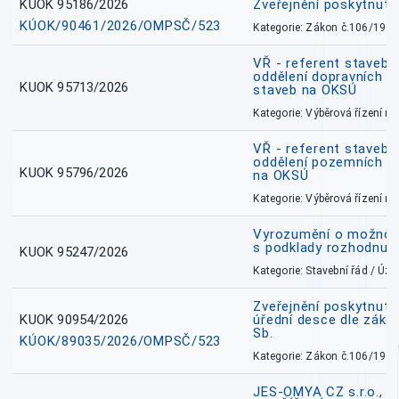
KUOK 95186/2026
Zveřejnění poskytnut
KÚOK/90461/2026/OMPSČ/523
Kategorie: Zákon č.106/1999
VŘ - referent stavebn
oddělení dopravních a
KUOK 95713/2026
staveb na OKSÚ
Kategorie: Výběrová řízení 
VŘ - referent stavebn
oddělení pozemních a
KUOK 95796/2026
na OKSÚ
Kategorie: Výběrová řízení 
Vyrozumění o možnos
s podklady rozhodnutí
KUOK 95247/2026
Kategorie: Stavební řád / Ú
Zveřejnění poskytnuté
KUOK 90954/2026
úřední desce dle záko
Sb.
KÚOK/89035/2026/OMPSČ/523
Kategorie: Zákon č.106/1999
JES-OMYA CZ s.r.o., 