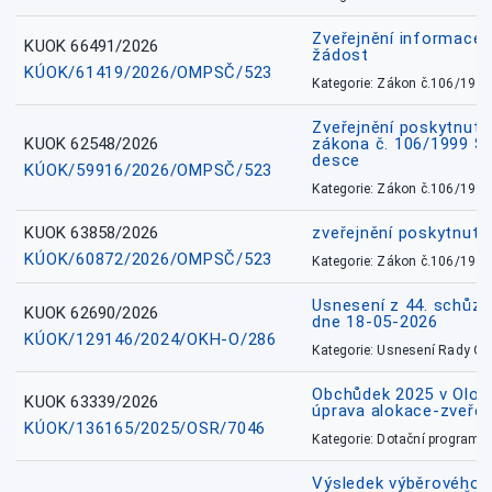
Zveřejnění informace 
KUOK 66491/2026
žádost
KÚOK/61419/2026/OMPSČ/523
Kategorie: Zákon č.106/1999
Zveřejnění poskytnuté
KUOK 62548/2026
zákona č. 106/1999 Sb.
desce
KÚOK/59916/2026/OMPSČ/523
Kategorie: Zákon č.106/1999
KUOK 63858/2026
zveřejnění poskytnuté
KÚOK/60872/2026/OMPSČ/523
Kategorie: Zákon č.106/1999
Usnesení z 44. schůz
KUOK 62690/2026
dne 18-05-2026
KÚOK/129146/2024/OKH-O/286
Kategorie: Usnesení Rady O
Obchůdek 2025 v Olom
KUOK 63339/2026
úprava alokace-zveřej
KÚOK/136165/2025/OSR/7046
Kategorie: Dotační programy
Výsledek výběrového ří