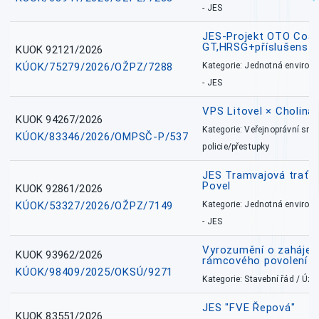
- JES
JES-Projekt OTO Coal
GT,HRSG+příslušenstv
KUOK 92121/2026
KÚOK/75279/2026/OŽPZ/7288
Kategorie: Jednotná environ
- JES
VPS Litovel × Cholina 
KUOK 94267/2026
Kategorie: Veřejnoprávní sml
KÚOK/83346/2026/OMPSČ-P/537
policie/přestupky
JES Tramvajová trať - I
Povel
KUOK 92861/2026
KÚOK/53327/2026/OŽPZ/7149
Kategorie: Jednotná environ
- JES
Vyrozumění o zahájení 
KUOK 93962/2026
rámcového povolení
KÚOK/98409/2025/OKSÚ/9271
Kategorie: Stavební řád / Ú
JES "FVE Řepová"
KUOK 83551/2026