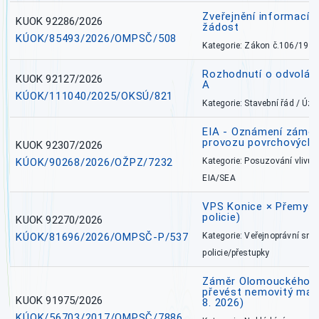
Zveřejnění informací 
KUOK 92286/2026
žádost
KÚOK/85493/2026/OMPSČ/508
Kategorie: Zákon č.106/1999
Rozhodnutí o odvolán
KUOK 92127/2026
A
KÚOK/111040/2025/OKSÚ/821
Kategorie: Stavební řád / Ú
EIA - Oznámení záměru
provozu povrchových 
KUOK 92307/2026
KÚOK/90268/2026/OŽPZ/7232
Kategorie: Posuzování vlivů n
EIA/SEA
VPS Konice × Přemysl
policie)
KUOK 92270/2026
KÚOK/81696/2026/OMPSČ-P/537
Kategorie: Veřejnoprávní sml
policie/přestupky
Záměr Olomouckého kr
převést nemovitý majet
KUOK 91975/2026
8. 2026)
KÚOK/56703/2017/OMPSČ/7886