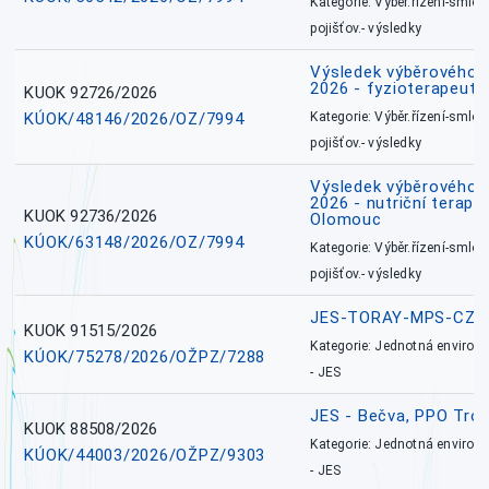
Kategorie: Výběr.řízení-smlou
pojišťov.- výsledky
Výsledek výběrového ří
2026 - fyzioterapeut,
KUOK 92726/2026
KÚOK/48146/2026/OZ/7994
Kategorie: Výběr.řízení-smlou
pojišťov.- výsledky
Výsledek výběrového ří
2026 - nutriční terape
KUOK 92736/2026
Olomouc
KÚOK/63148/2026/OZ/7994
Kategorie: Výběr.řízení-smlou
pojišťov.- výsledky
JES-TORAY-MPS-CZ
KUOK 91515/2026
Kategorie: Jednotná environ
KÚOK/75278/2026/OŽPZ/7288
- JES
JES - Bečva, PPO Tro
KUOK 88508/2026
Kategorie: Jednotná environ
KÚOK/44003/2026/OŽPZ/9303
- JES