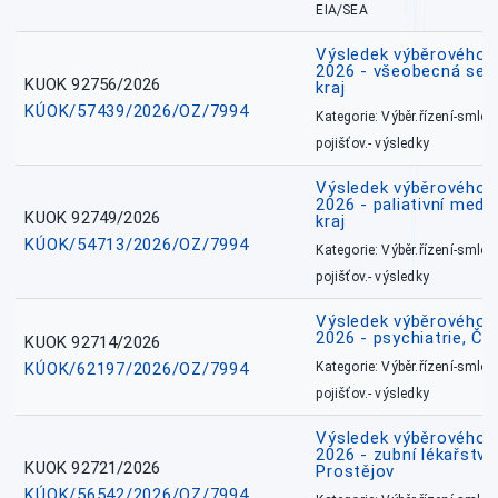
EIA/SEA
Výsledek výběrového ří
2026 - všeobecná ses
KUOK 92756/2026
kraj
KÚOK/57439/2026/OZ/7994
Kategorie: Výběr.řízení-smlou
pojišťov.- výsledky
Výsledek výběrového ří
2026 - paliativní medi
KUOK 92749/2026
kraj
KÚOK/54713/2026/OZ/7994
Kategorie: Výběr.řízení-smlou
pojišťov.- výsledky
Výsledek výběrového ří
2026 - psychiatrie, Č
KUOK 92714/2026
KÚOK/62197/2026/OZ/7994
Kategorie: Výběr.řízení-smlou
pojišťov.- výsledky
Výsledek výběrového ří
2026 - zubní lékařství,
KUOK 92721/2026
Prostějov
KÚOK/56542/2026/OZ/7994