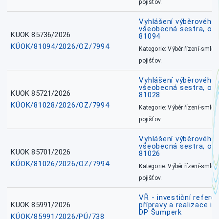
pojišťov.
Vyhlášení výběrového ř
všeobecná sestra, ok
KUOK 85736/2026
81094
KÚOK/81094/2026/OZ/7994
Kategorie: Výběr.řízení-smlou
pojišťov.
Vyhlášení výběrového ř
všeobecná sestra, okr
KUOK 85721/2026
81028
KÚOK/81028/2026/OZ/7994
Kategorie: Výběr.řízení-smlou
pojišťov.
Vyhlášení výběrového ř
všeobecná sestra, okr
KUOK 85701/2026
81026
KÚOK/81026/2026/OZ/7994
Kategorie: Výběr.řízení-smlou
pojišťov.
VŘ - investiční refere
KUOK 85991/2026
přípravy a realizace in
DP Šumperk
KÚOK/85991/2026/PÚ/738