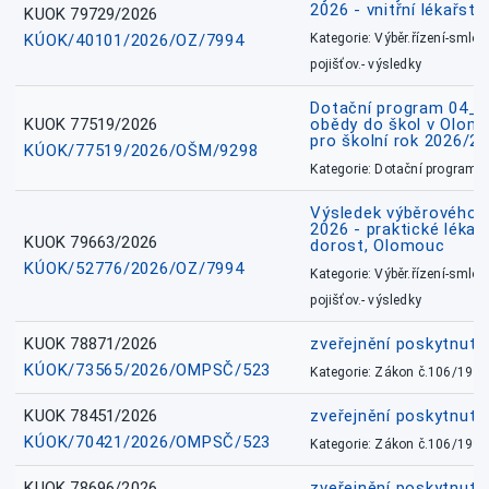
2026 - vnitřní lékařstv
KUOK 79729/2026
KÚOK/40101/2026/OZ/7994
Kategorie: Výběr.řízení-smlou
pojišťov.- výsledky
Dotační program 04_0
KUOK 77519/2026
obědy do škol v Olomo
pro školní rok 2026/2
KÚOK/77519/2026/OŠM/9298
Kategorie: Dotační programy
Výsledek výběrového ří
2026 - praktické lékařs
KUOK 79663/2026
dorost, Olomouc
KÚOK/52776/2026/OZ/7994
Kategorie: Výběr.řízení-smlou
pojišťov.- výsledky
KUOK 78871/2026
zveřejnění poskytnuté
KÚOK/73565/2026/OMPSČ/523
Kategorie: Zákon č.106/1999
KUOK 78451/2026
zveřejnění poskytnuté
KÚOK/70421/2026/OMPSČ/523
Kategorie: Zákon č.106/1999
KUOK 78696/2026
zveřejnění poskytnuté