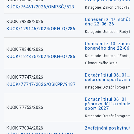
KÚOK/76461/2026/OMPSČ/523
Kategorie: Zákon č.106/1999
Usnesení z 47. schůz
KUOK 79338/2026
dne 22-06-26
KÚOK/129146/2024/OKH-O/286
Kategorie: Usnesení Rady O
Usnesení z 10. zasedá
konaného dne 22-06-
KUOK 79340/2026
KÚOK/124875/2024/OKH-O/286
Kategorie: Usnesení Zastupit
Olomouckého kraje
Dotační titul 06_01_
KUOK 77747/2026
celoroční sportovní č
KÚOK/77747/2026/OSKPP/9187
Kategorie: Dotační programy
Dotační titul 06_01_
přípravy dětí a mládež
KUOK 77753/2026
sport 2027
Kategorie: Dotační programy
KUOK 77034/2026
Zveřejnění poskytnut