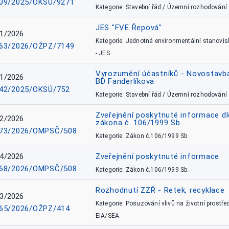
09/2025/OKSÚ/9271
Kategorie: Stavební řád / Územní rozhodování
JES "FVE Řepová"
1/2026
Kategorie: Jednotná environmentální stanovis
63/2026/OŽPZ/7149
- JES
Vyrozumění účastníků - Novostavb
1/2026
BD Fanderlíkova
42/2025/OKSÚ/752
Kategorie: Stavební řád / Územní rozhodování
Zveřejnění poskytnuté informace dl
2/2026
zákona č. 106/1999 Sb.
73/2026/OMPSČ/508
Kategorie: Zákon č.106/1999 Sb.
4/2026
Zveřejnění poskytnuté informace
68/2026/OMPSČ/508
Kategorie: Zákon č.106/1999 Sb.
Rozhodnutí ZZŘ - Retek, recyklace
3/2026
Kategorie: Posuzování vlivů na životní prostřed
65/2026/OŽPZ/414
EIA/SEA