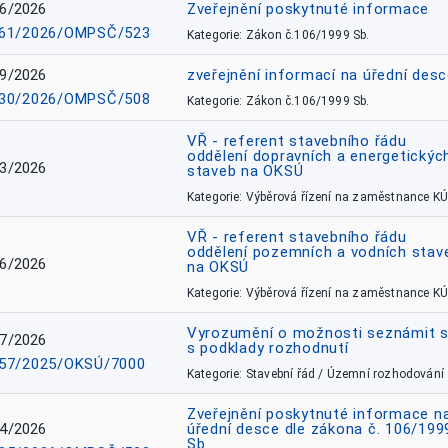
6/2026
Zveřejnění poskytnuté informace
61/2026/OMPSČ/523
Kategorie: Zákon č.106/1999 Sb.
9/2026
zveřejnění informací na úřední des
30/2026/OMPSČ/508
Kategorie: Zákon č.106/1999 Sb.
VŘ - referent stavebního řádu
oddělení dopravních a energetickýc
3/2026
staveb na OKSÚ
Kategorie: Výběrová řízení na zaměstnance KÚ
VŘ - referent stavebního řádu
oddělení pozemních a vodních stav
6/2026
na OKSÚ
Kategorie: Výběrová řízení na zaměstnance KÚ
Vyrozumění o možnosti seznámit 
7/2026
s podklady rozhodnutí
57/2025/OKSÚ/7000
Kategorie: Stavební řád / Územní rozhodování
Zveřejnění poskytnuté informace n
4/2026
úřední desce dle zákona č. 106/199
Sb.