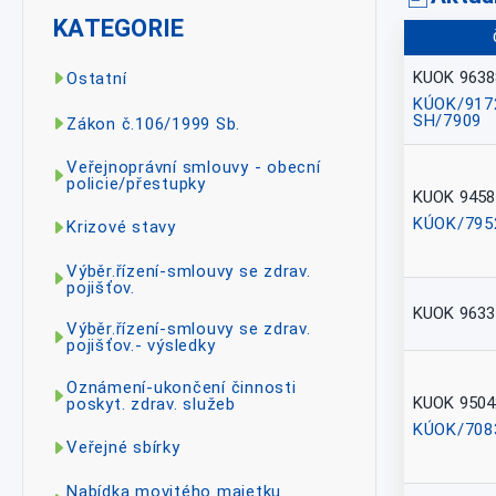
KATEGORIE
KUOK 9638
Ostatní
KÚOK/917
SH/7909
Zákon č.106/1999 Sb.
Veřejnoprávní smlouvy - obecní
policie/přestupky
KUOK 9458
KÚOK/795
Krizové stavy
Výběr.řízení-smlouvy se zdrav.
pojišťov.
KUOK 9633
Výběr.řízení-smlouvy se zdrav.
pojišťov.- výsledky
Oznámení-ukončení činnosti
KUOK 9504
poskyt. zdrav. služeb
KÚOK/708
Veřejné sbírky
Nabídka movitého majetku