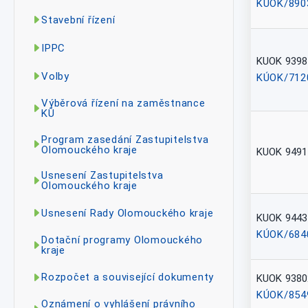
KÚOK/890
Stavební řízení
IPPC
KUOK 9398
Volby
KÚOK/712
Výběrová řízení na zaměstnance
KÚ
Program zasedání Zastupitelstva
Olomouckého kraje
KUOK 9491
Usnesení Zastupitelstva
Olomouckého kraje
Usnesení Rady Olomouckého kraje
KUOK 9443
KÚOK/684
Dotační programy Olomouckého
kraje
Rozpočet a související dokumenty
KUOK 9380
KÚOK/854
Oznámení o vyhlášení právního