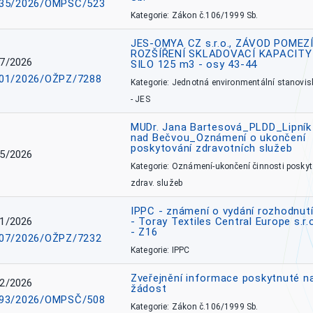
35/2026/OMPSČ/523
Kategorie: Zákon č.106/1999 Sb.
JES-OMYA CZ s.r.o., ZÁVOD POMEZÍ
ROZŠÍŘENÍ SKLADOVACÍ KAPACITY
7/2026
SILO 125 m3 - osy 43-44
01/2026/OŽPZ/7288
Kategorie: Jednotná environmentální stanovis
- JES
MUDr. Jana Bartesová_PLDD_Lipník
nad Bečvou_Oznámení o ukončení
poskytování zdravotních služeb
5/2026
Kategorie: Oznámení-ukončení činnosti poskyt
zdrav. služeb
IPPC - známení o vydání rozhodnutí
1/2026
- Toray Textiles Central Europe s.r.
- Z16
07/2026/OŽPZ/7232
Kategorie: IPPC
Zveřejnění informace poskytnuté n
2/2026
žádost
93/2026/OMPSČ/508
Kategorie: Zákon č.106/1999 Sb.