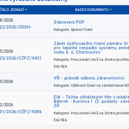
ČÍSLO JEDNACÍ
NÁZEV DOKUMENTU
8/2026
Stanovení PÚP
22/2026/ODSH-
Kategorie: Správní řízení
Závěr zjišťovacího řízení záměru Vr
pro tepelné čerpadlo systému země
5/2026
voda, k. ú. Chomoutov
25/2026/OŽPZ/9451
Kategorie: Posuzování vlivů na životní prostřed
EIA/SEA
VŘ - právník odboru zdravotnictví
5/2026
Kategorie: Výběrová řízení na zaměstnance KÚ
EIA - Těžba cihlářských hlín v lokali
Bělotín - Kunčice I. (2. podání)- záv
2/2026
ZŘ
31/2026/OŽPZ/9386
Kategorie: Posuzování vlivů na životní prostřed
EIA/SEA