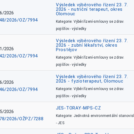
Výsledek výběrového řízení 23. 7.
2026 - nutriční terapeut, okres
6/2026
Olomouc
48/2026/OZ/7994
Kategorie: Výběr.řízení-smlouvy se zdrav.
pojišťov.- výsledky
Výsledek výběrového řízení 23. 7.
2026 - zubní lékařství, okres
1/2026
Prostějov
42/2026/OZ/7994
Kategorie: Výběr.řízení-smlouvy se zdrav.
pojišťov.- výsledky
Výsledek výběrového řízení 23. 7.
2026 - fyzioterapeut, Olomouc
6/2026
46/2026/OZ/7994
Kategorie: Výběr.řízení-smlouvy se zdrav.
pojišťov.- výsledky
JES-TORAY-MPS-CZ
5/2026
Kategorie: Jednotná environmentální stanovis
78/2026/OŽPZ/7288
- JES