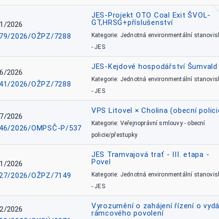
JES-Projekt OTO Coal Exit ŠVOL-
GT,HRSG+příslušenství
1/2026
79/2026/OŽPZ/7288
Kategorie: Jednotná environmentální stanovis
- JES
JES-Kejdové hospodářství Šumvald 
6/2026
Kategorie: Jednotná environmentální stanovis
41/2026/OŽPZ/7288
- JES
VPS Litovel × Cholina (obecní polici
7/2026
Kategorie: Veřejnoprávní smlouvy - obecní
46/2026/OMPSČ-P/537
policie/přestupky
JES Tramvajová trať - III. etapa -
Povel
1/2026
27/2026/OŽPZ/7149
Kategorie: Jednotná environmentální stanovis
- JES
Vyrozumění o zahájení řízení o vydá
2/2026
rámcového povolení