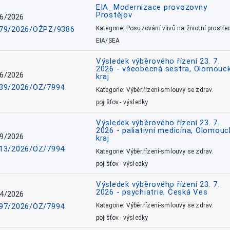
EIA_Modernizace provozovny
Prostějov
6/2026
79/2026/OŽPZ/9386
Kategorie: Posuzování vlivů na životní prostřed
EIA/SEA
Výsledek výběrového řízení 23. 7.
2026 - všeobecná sestra, Olomouc
6/2026
kraj
39/2026/OZ/7994
Kategorie: Výběr.řízení-smlouvy se zdrav.
pojišťov.- výsledky
Výsledek výběrového řízení 23. 7.
2026 - paliativní medicína, Olomouc
9/2026
kraj
13/2026/OZ/7994
Kategorie: Výběr.řízení-smlouvy se zdrav.
pojišťov.- výsledky
Výsledek výběrového řízení 23. 7.
2026 - psychiatrie, Česká Ves
4/2026
97/2026/OZ/7994
Kategorie: Výběr.řízení-smlouvy se zdrav.
pojišťov.- výsledky