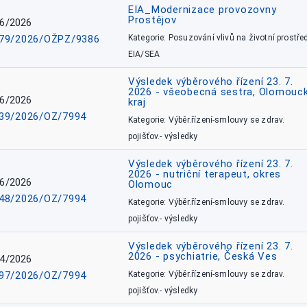
EIA_Modernizace provozovny
Prostějov
6/2026
79/2026/OŽPZ/9386
Kategorie: Posuzování vlivů na životní prostřed
EIA/SEA
Výsledek výběrového řízení 23. 7.
2026 - všeobecná sestra, Olomouc
6/2026
kraj
39/2026/OZ/7994
Kategorie: Výběr.řízení-smlouvy se zdrav.
pojišťov.- výsledky
Výsledek výběrového řízení 23. 7.
2026 - nutriční terapeut, okres
6/2026
Olomouc
48/2026/OZ/7994
Kategorie: Výběr.řízení-smlouvy se zdrav.
pojišťov.- výsledky
Výsledek výběrového řízení 23. 7.
2026 - psychiatrie, Česká Ves
4/2026
97/2026/OZ/7994
Kategorie: Výběr.řízení-smlouvy se zdrav.
pojišťov.- výsledky