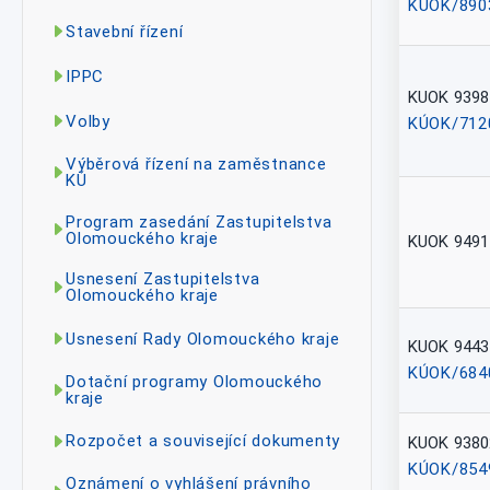
KÚOK/890
Stavební řízení
IPPC
KUOK 9398
Volby
KÚOK/712
Výběrová řízení na zaměstnance
KÚ
Program zasedání Zastupitelstva
Olomouckého kraje
KUOK 9491
Usnesení Zastupitelstva
Olomouckého kraje
Usnesení Rady Olomouckého kraje
KUOK 9443
KÚOK/684
Dotační programy Olomouckého
kraje
Rozpočet a související dokumenty
KUOK 9380
KÚOK/854
Oznámení o vyhlášení právního