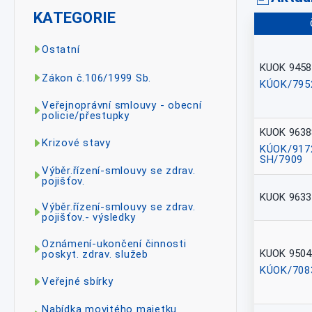
KATEGORIE
Ostatní
KUOK 9458
Zákon č.106/1999 Sb.
KÚOK/795
Veřejnoprávní smlouvy - obecní
policie/přestupky
KUOK 9638
Krizové stavy
KÚOK/917
SH/7909
Výběr.řízení-smlouvy se zdrav.
pojišťov.
KUOK 9633
Výběr.řízení-smlouvy se zdrav.
pojišťov.- výsledky
Oznámení-ukončení činnosti
KUOK 9504
poskyt. zdrav. služeb
KÚOK/708
Veřejné sbírky
Nabídka movitého majetku