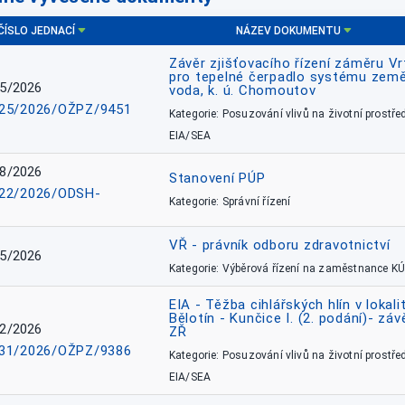
ČÍSLO JEDNACÍ
NÁZEV DOKUMENTU
Závěr zjišťovacího řízení záměru Vr
pro tepelné čerpadlo systému země
5/2026
voda, k. ú. Chomoutov
25/2026/OŽPZ/9451
Kategorie: Posuzování vlivů na životní prostřed
EIA/SEA
8/2026
Stanovení PÚP
22/2026/ODSH-
Kategorie: Správní řízení
VŘ - právník odboru zdravotnictví
5/2026
Kategorie: Výběrová řízení na zaměstnance KÚ
EIA - Těžba cihlářských hlín v lokali
Bělotín - Kunčice I. (2. podání)- záv
2/2026
ZŘ
31/2026/OŽPZ/9386
Kategorie: Posuzování vlivů na životní prostřed
EIA/SEA