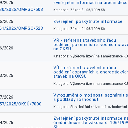
9/2026
zveřejnění informací na úřední des
30/2026/OMPSČ/508
Kategorie: Zákon č.106/1999 Sb.
6/2026
Zveřejnění poskytnuté informace
61/2026/OMPSČ/523
Kategorie: Zákon č.106/1999 Sb.
VŘ - referent stavebního řádu
oddělení pozemních a vodních stav
6/2026
na OKSÚ
Kategorie: Výběrová řízení na zaměstnance KÚ
VŘ - referent stavebního řádu
oddělení dopravních a energetickýc
3/2026
staveb na OKSÚ
Kategorie: Výběrová řízení na zaměstnance KÚ
Vyrozumění o možnosti seznámit 
7/2026
s podklady rozhodnutí
57/2025/OKSÚ/7000
Kategorie: Stavební řád / Územní rozhodování
Zveřejnění poskytnuté informace n
4/2026
úřední desce dle zákona č. 106/199
Sb.