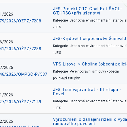
JES-Projekt OTO Coal Exit ŠVOL-
GT,HRSG+příslušenství
1/2026
79/2026/OŽPZ/7288
Kategorie: Jednotná environmentální stanovis
- JES
JES-Kejdové hospodářství Šumvald 
6/2026
Kategorie: Jednotná environmentální stanovis
41/2026/OŽPZ/7288
- JES
VPS Litovel × Cholina (obecní polici
7/2026
Kategorie: Veřejnoprávní smlouvy - obecní
46/2026/OMPSČ-P/537
policie/přestupky
JES Tramvajová trať - III. etapa -
Povel
1/2026
27/2026/OŽPZ/7149
Kategorie: Jednotná environmentální stanovis
- JES
Vyrozumění o zahájení řízení o vydá
2/2026
rámcového povolení