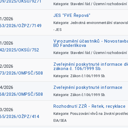
09/2025/OKSÚ/9271
Kategorie: Stavební řád / Územní rozhodování
JES "FVE Řepová"
1/2026
Kategorie: Jednotná environmentální stanovis
63/2026/OŽPZ/7149
- JES
Vyrozumění účastníků - Novostavb
1/2026
BD Fanderlíkova
42/2025/OKSÚ/752
Kategorie: Stavební řád / Územní rozhodování
Zveřejnění poskytnuté informace dl
2/2026
zákona č. 106/1999 Sb.
73/2026/OMPSČ/508
Kategorie: Zákon č.106/1999 Sb.
4/2026
Zveřejnění poskytnuté informace
68/2026/OMPSČ/508
Kategorie: Zákon č.106/1999 Sb.
Rozhodnutí ZZŘ - Retek, recyklace
3/2026
Kategorie: Posuzování vlivů na životní prostřed
65/2026/OŽPZ/414
EIA/SEA