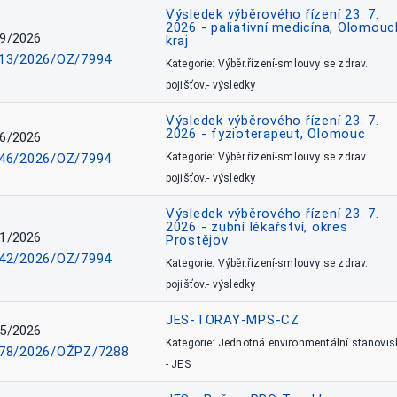
Výsledek výběrového řízení 23. 7.
2026 - paliativní medicína, Olomouc
9/2026
kraj
13/2026/OZ/7994
Kategorie: Výběr.řízení-smlouvy se zdrav.
pojišťov.- výsledky
Výsledek výběrového řízení 23. 7.
2026 - fyzioterapeut, Olomouc
6/2026
46/2026/OZ/7994
Kategorie: Výběr.řízení-smlouvy se zdrav.
pojišťov.- výsledky
Výsledek výběrového řízení 23. 7.
2026 - zubní lékařství, okres
1/2026
Prostějov
42/2026/OZ/7994
Kategorie: Výběr.řízení-smlouvy se zdrav.
pojišťov.- výsledky
JES-TORAY-MPS-CZ
5/2026
Kategorie: Jednotná environmentální stanovis
78/2026/OŽPZ/7288
- JES