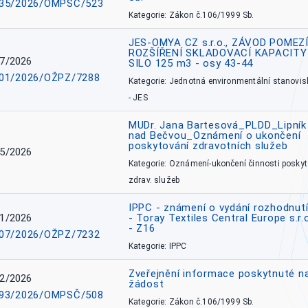
35/2026/OMPSČ/523
Kategorie: Zákon č.106/1999 Sb.
JES-OMYA CZ s.r.o., ZÁVOD POMEZÍ
ROZŠÍŘENÍ SKLADOVACÍ KAPACITY
7/2026
SILO 125 m3 - osy 43-44
01/2026/OŽPZ/7288
Kategorie: Jednotná environmentální stanovis
- JES
MUDr. Jana Bartesová_PLDD_Lipník
nad Bečvou_Oznámení o ukončení
poskytování zdravotních služeb
5/2026
Kategorie: Oznámení-ukončení činnosti poskyt
zdrav. služeb
IPPC - známení o vydání rozhodnutí
1/2026
- Toray Textiles Central Europe s.r.
- Z16
07/2026/OŽPZ/7232
Kategorie: IPPC
Zveřejnění informace poskytnuté n
2/2026
žádost
93/2026/OMPSČ/508
Kategorie: Zákon č.106/1999 Sb.