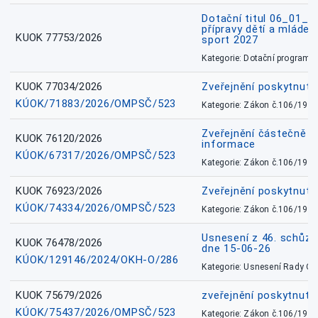
Dotační titul 06_01_
přípravy dětí a mládež
KUOK 77753/2026
sport 2027
Kategorie: Dotační programy
KUOK 77034/2026
Zveřejnění poskytnut
KÚOK/71883/2026/OMPSČ/523
Kategorie: Zákon č.106/1999
Zveřejnění částečně 
KUOK 76120/2026
informace
KÚOK/67317/2026/OMPSČ/523
Kategorie: Zákon č.106/1999
KUOK 76923/2026
Zveřejnění poskytnuté
KÚOK/74334/2026/OMPSČ/523
Kategorie: Zákon č.106/1999
Usnesení z 46. schůz
KUOK 76478/2026
dne 15-06-26
KÚOK/129146/2024/OKH-O/286
Kategorie: Usnesení Rady O
KUOK 75679/2026
zveřejnění poskytnuté
KÚOK/75437/2026/OMPSČ/523
Kategorie: Zákon č.106/1999