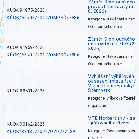
Záměr Olomouckého kr
převést nemovitý majet
KUOK 91975/2026
8. 2026)
KÚOK/56703/2017/OMPSČ/7886
Kategorie: Nakládání s nem
Olomouckého kraje
Záměr Olomouckého k
nemovitý majetek (27. 7
KUOK 91959/2026
2026)
KÚOK/56703/2017/OMPSČ/7886
Kategorie: Nakládání s nem
Olomouckého kraje
Vyhlášení výběrového 
obsazení místa ředite
Vincentinum–poskytova
Šternberk
KUOK 88531/2026
Kategorie: Výběrová řízení-ře
organizací
VTE Norberčany - zahá
zjišťovacího řízení
KUOK 90162/2026
KÚOK/88189/2026/OŽPZ/7289
Kategorie: Posuzování vlivů n
EIA/SEA