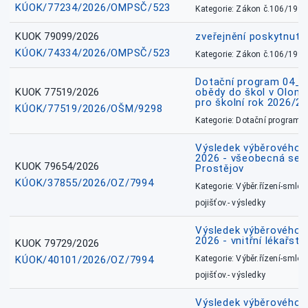
KÚOK/77234/2026/OMPSČ/523
Kategorie: Zákon č.106/1999
KUOK 79099/2026
zveřejnění poskytnuté
KÚOK/74334/2026/OMPSČ/523
Kategorie: Zákon č.106/1999
Dotační program 04_0
KUOK 77519/2026
obědy do škol v Olomo
pro školní rok 2026/2
KÚOK/77519/2026/OŠM/9298
Kategorie: Dotační programy
Výsledek výběrového ří
2026 - všeobecná sest
KUOK 79654/2026
Prostějov
KÚOK/37855/2026/OZ/7994
Kategorie: Výběr.řízení-smlou
pojišťov.- výsledky
Výsledek výběrového ří
2026 - vnitřní lékařstv
KUOK 79729/2026
KÚOK/40101/2026/OZ/7994
Kategorie: Výběr.řízení-smlou
pojišťov.- výsledky
Výsledek výběrového ří