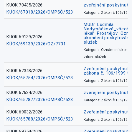
KUOK 70435/2026
zveřejnění poskytnuté
KÚOK/67018/2026/OMPSČ/523
Kategorie: Zákon č.106/1999
MUDr. Ludmila
Nadymáčková_všeobec
lékař_Prostějov_Ozná
KUOK 69139/2026
ukončení poskytování 
služeb
KÚOK/69139/2026/OZ/7731
Kategorie: Oznámení-ukončen
zdrav. služeb
Zveřejnění poskytnuté
KUOK 67348/2026
zákona č. 106/1999 Sb
KÚOK/65754/2026/OMPSČ/523
Kategorie: Zákon č.106/1999
KUOK 67634/2026
zveřejnění poskytnuté
KÚOK/65787/2026/OMPSČ/523
Kategorie: Zákon č.106/1999
KUOK 69032/2026
Zveřejnění poskytnut
KÚOK/65788/2026/OMPSČ/523
Kategorie: Zákon č.106/1999
KUOK 69754/2026
Zveřejnění poskytnut