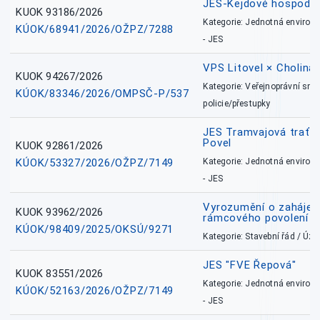
JES-Kejdové hospodářs
KUOK 93186/2026
Kategorie: Jednotná environ
KÚOK/68941/2026/OŽPZ/7288
- JES
VPS Litovel × Cholina 
KUOK 94267/2026
Kategorie: Veřejnoprávní sml
KÚOK/83346/2026/OMPSČ-P/537
policie/přestupky
JES Tramvajová trať - I
Povel
KUOK 92861/2026
KÚOK/53327/2026/OŽPZ/7149
Kategorie: Jednotná environ
- JES
Vyrozumění o zahájení 
KUOK 93962/2026
rámcového povolení
KÚOK/98409/2025/OKSÚ/9271
Kategorie: Stavební řád / Ú
JES "FVE Řepová"
KUOK 83551/2026
Kategorie: Jednotná environ
KÚOK/52163/2026/OŽPZ/7149
- JES