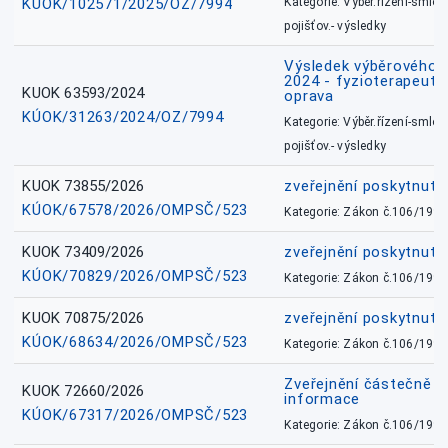
KÚOK/102571/2025/OZ/7994
Kategorie: Výběr.řízení-smlou
pojišťov.- výsledky
Výsledek výběrového ří
2024 - fyzioterapeut, 
KUOK 63593/2024
oprava
KÚOK/31263/2024/OZ/7994
Kategorie: Výběr.řízení-smlou
pojišťov.- výsledky
KUOK 73855/2026
zveřejnění poskytnuté
KÚOK/67578/2026/OMPSČ/523
Kategorie: Zákon č.106/1999
KUOK 73409/2026
zveřejnění poskytnuté
KÚOK/70829/2026/OMPSČ/523
Kategorie: Zákon č.106/1999
KUOK 70875/2026
zveřejnění poskytnuté
KÚOK/68634/2026/OMPSČ/523
Kategorie: Zákon č.106/1999
Zveřejnění částečně 
KUOK 72660/2026
informace
KÚOK/67317/2026/OMPSČ/523
Kategorie: Zákon č.106/1999