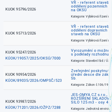
VŘ - referent stavebn
oddělení pozemních a
KUOK 95796/2026
na OKSÚ
Kategorie: Výběrová řízení 
VŘ - referent stavebn
oddělení dopravních a
KUOK 95713/2026
staveb na OKSÚ
Kategorie: Výběrová řízení 
Vyrozumění o možnos
KUOK 95247/2026
s podklady rozhodnutí
KÚOK/19057/2025/OKSÚ/7000
Kategorie: Stavební řád / Ú
Zveřejnění poskytnuté
KUOK 90954/2026
úřední desce dle záko
Sb.
KÚOK/89035/2026/OMPSČ/523
Kategorie: Zákon č.106/1999
JES-OMYA CZ s.r.o., 
ROZŠÍŘENÍ SKLADOVA
KUOK 93987/2026
SILO 125 m3 - osy 43
KÚOK/71201/2026/OŽPZ/7288
Kategorie: Jednotná environ