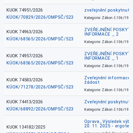
KUOK 74951/2026
zveřejnění poskytnuté
KÚOK/70829/2026/OMPSČ/523
Kategorie: Zákon č.106/1999
ZVEŘEJNĚNÍ POSKYT
KUOK 74963/2026
INFORMACE _ 2
KÚOK/68565/2026/OMPSČ/523
Kategorie: Zákon č.106/1999
ZVEŘEJNĚNÍ POSKYT
KUOK 74957/2026
INFORMACE _ 1
KÚOK/68565/2026/OMPSČ/523
Kategorie: Zákon č.106/1999
Zveřejnění informace 
KUOK 74583/2026
žádost
KÚOK/71278/2026/OMPSČ/523
Kategorie: Zákon č.106/1999
KUOK 74413/2026
Zveřejnění poskytnut
KÚOK/68892/2026/OMPSČ/523
Kategorie: Zákon č.106/1999
Oprava_Výsledek výbě
20. 11. 2025 - ergote
KUOK 134182/2025