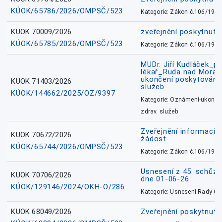
KÚOK/65786/2026/OMPSČ/523
Kategorie: Zákon č.106/1999
KUOK 70009/2026
zveřejnění poskytnuté
KÚOK/65785/2026/OMPSČ/523
Kategorie: Zákon č.106/1999
MUDr. Jiří Kudláček_pr
lékař_Ruda nad Mora
ukončení poskytování 
KUOK 71403/2026
služeb
KÚOK/144662/2025/OZ/9397
Kategorie: Oznámení-ukončen
zdrav. služeb
Zveřejnění informací 
KUOK 70672/2026
žádost
KÚOK/65744/2026/OMPSČ/523
Kategorie: Zákon č.106/1999
Usnesení z 45. schůz
KUOK 70706/2026
dne 01-06-26
KÚOK/129146/2024/OKH-O/286
Kategorie: Usnesení Rady O
KUOK 68049/2026
Zveřejnění poskytnutý