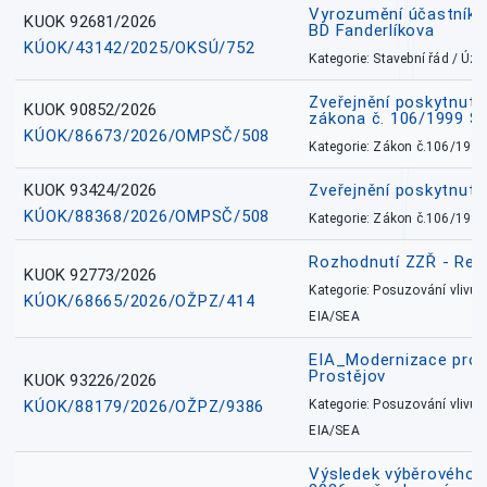
Vyrozumění účastníků
KUOK 92681/2026
BD Fanderlíkova
KÚOK/43142/2025/OKSÚ/752
Kategorie: Stavební řád / Ú
Zveřejnění poskytnuté
KUOK 90852/2026
zákona č. 106/1999 Sb
KÚOK/86673/2026/OMPSČ/508
Kategorie: Zákon č.106/1999
KUOK 93424/2026
Zveřejnění poskytnut
KÚOK/88368/2026/OMPSČ/508
Kategorie: Zákon č.106/1999
Rozhodnutí ZZŘ - Rete
KUOK 92773/2026
Kategorie: Posuzování vlivů n
KÚOK/68665/2026/OŽPZ/414
EIA/SEA
EIA_Modernizace pro
Prostějov
KUOK 93226/2026
KÚOK/88179/2026/OŽPZ/9386
Kategorie: Posuzování vlivů n
EIA/SEA
Výsledek výběrového ří