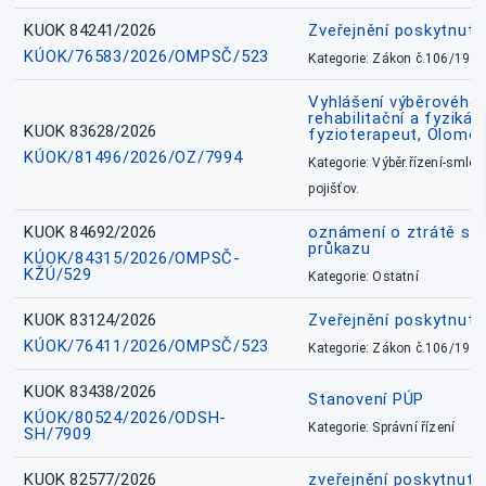
KUOK 84241/2026
Zveřejnění poskytnut
KÚOK/76583/2026/OMPSČ/523
Kategorie: Zákon č.106/1999
Vyhlášení výběrového ř
rehabilitační a fyzikál
KUOK 83628/2026
fyzioterapeut, Olomo
KÚOK/81496/2026/OZ/7994
Kategorie: Výběr.řízení-smlou
pojišťov.
KUOK 84692/2026
oznámení o ztrátě sl
průkazu
KÚOK/84315/2026/OMPSČ-
KŽÚ/529
Kategorie: Ostatní
KUOK 83124/2026
Zveřejnění poskytnut
KÚOK/76411/2026/OMPSČ/523
Kategorie: Zákon č.106/1999
KUOK 83438/2026
Stanovení PÚP
KÚOK/80524/2026/ODSH-
Kategorie: Správní řízení
SH/7909
KUOK 82577/2026
zveřejnění poskytnuté