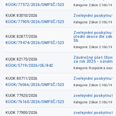
KÚOK/77572/2026/OMPSČ/523
Kategorie: Zákon č.106/1999
KUOK 83010/2026
Zveřejnění poskytnut
KÚOK/77909/2026/OMPSČ/523
Kategorie: Zákon č.106/1999
Zveřejnění poskytnuté
KUOK 82877/2026
úřední desce dle záko
Sb.
KÚOK/79474/2026/OMPSČ/523
Kategorie: Zákon č.106/1999
Závěrečný účet Olomo
KUOK 82175/2026
za rok 2025 - oznámen
KÚOK/5719/2026/OE/842
Kategorie: Rozpočet a souvis
KUOK 80711/2026
Zveřejnění poskytnut
KÚOK/76066/2026/OMPSČ/523
Kategorie: Zákon č.106/1999
KUOK 77925/2026
zveřejnění poskytnuté
KÚOK/76160/2026/OMPSČ/523
Kategorie: Zákon č.106/1999
KUOK 77900/2026
zveřejnění poskytnuté