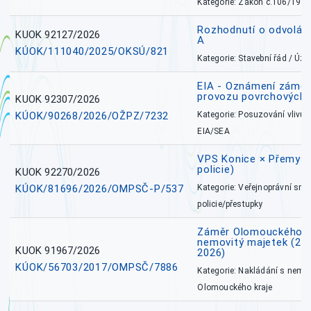
Kategorie: Zákon č.106/1999
Rozhodnutí o odvolán
KUOK 92127/2026
A
KÚOK/111040/2025/OKSÚ/821
Kategorie: Stavební řád / Ú
EIA - Oznámení záměru
provozu povrchových 
KUOK 92307/2026
KÚOK/90268/2026/OŽPZ/7232
Kategorie: Posuzování vlivů n
EIA/SEA
VPS Konice × Přemysl
policie)
KUOK 92270/2026
KÚOK/81696/2026/OMPSČ-P/537
Kategorie: Veřejnoprávní sml
policie/přestupky
Záměr Olomouckého k
nemovitý majetek (27. 7
KUOK 91967/2026
2026)
KÚOK/56703/2017/OMPSČ/7886
Kategorie: Nakládání s nem
Olomouckého kraje