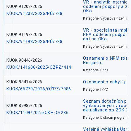
VŘ - analytik interníc
KUOK 91203/2026
oddělení podpory a zp
OKo
KÚOK/91203/2026/PÚ/738
Kategorie: Výběrová řízení 
VŘ - specialista impl
KUOK 91198/2026
RPA oddělení podpory 
dat na OKo
KÚOK/91198/2026/PÚ/738
Kategorie: Výběrová řízení 
Oznámení o NPM rozh
KUOK 90446/2026
Bergasto
KÚOK/141606/2025/OŽPZ/414
Kategorie: IPPC
KUOK 88414/2026
Oznámení o nabytí prá
KÚOK/66779/2026/OŽPZ/7986
Kategorie: IPPC
Seznam dotačních pr
KUOK 89989/2026
vyhlašovaných v roce 
aktualizace po ZOK 22
KÚOK/1109/2025/OKH-O/286
Kategorie: Dotační programy
Veřejná vyhláška Usne