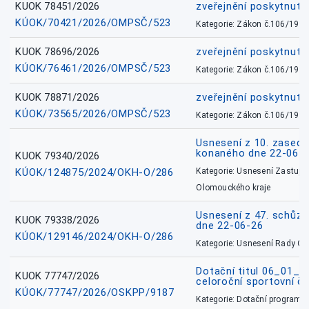
KUOK 78451/2026
zveřejnění poskytnuté
KÚOK/70421/2026/OMPSČ/523
Kategorie: Zákon č.106/1999
KUOK 78696/2026
zveřejnění poskytnuté
KÚOK/76461/2026/OMPSČ/523
Kategorie: Zákon č.106/1999
KUOK 78871/2026
zveřejnění poskytnuté
KÚOK/73565/2026/OMPSČ/523
Kategorie: Zákon č.106/1999
Usnesení z 10. zasedá
konaného dne 22-06-
KUOK 79340/2026
KÚOK/124875/2024/OKH-O/286
Kategorie: Usnesení Zastupit
Olomouckého kraje
Usnesení z 47. schůz
KUOK 79338/2026
dne 22-06-26
KÚOK/129146/2024/OKH-O/286
Kategorie: Usnesení Rady O
Dotační titul 06_01_
KUOK 77747/2026
celoroční sportovní č
KÚOK/77747/2026/OSKPP/9187
Kategorie: Dotační programy