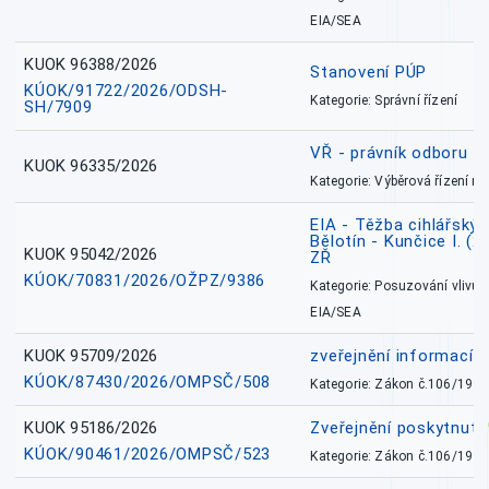
EIA/SEA
KUOK 96388/2026
Stanovení PÚP
KÚOK/91722/2026/ODSH-
Kategorie: Správní řízení
SH/7909
VŘ - právník odboru zd
KUOK 96335/2026
Kategorie: Výběrová řízení 
EIA - Těžba cihlářských
Bělotín - Kunčice I. (2
KUOK 95042/2026
ZŘ
KÚOK/70831/2026/OŽPZ/9386
Kategorie: Posuzování vlivů n
EIA/SEA
KUOK 95709/2026
zveřejnění informací 
KÚOK/87430/2026/OMPSČ/508
Kategorie: Zákon č.106/1999
KUOK 95186/2026
Zveřejnění poskytnut
KÚOK/90461/2026/OMPSČ/523
Kategorie: Zákon č.106/1999