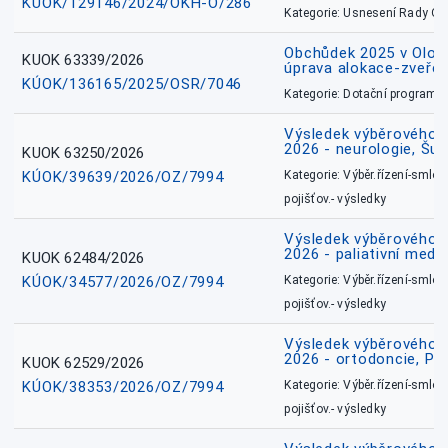
KÚOK/129146/2024/OKH-O/286
Kategorie: Usnesení Rady O
Obchůdek 2025 v Olom
KUOK 63339/2026
úprava alokace-zveřej
KÚOK/136165/2025/OSR/7046
Kategorie: Dotační programy
Výsledek výběrového ří
2026 - neurologie, Šu
KUOK 63250/2026
KÚOK/39639/2026/OZ/7994
Kategorie: Výběr.řízení-smlou
pojišťov.- výsledky
Výsledek výběrového ří
2026 - paliativní medic
KUOK 62484/2026
KÚOK/34577/2026/OZ/7994
Kategorie: Výběr.řízení-smlou
pojišťov.- výsledky
Výsledek výběrového ří
2026 - ortodoncie, Př
KUOK 62529/2026
KÚOK/38353/2026/OZ/7994
Kategorie: Výběr.řízení-smlou
pojišťov.- výsledky