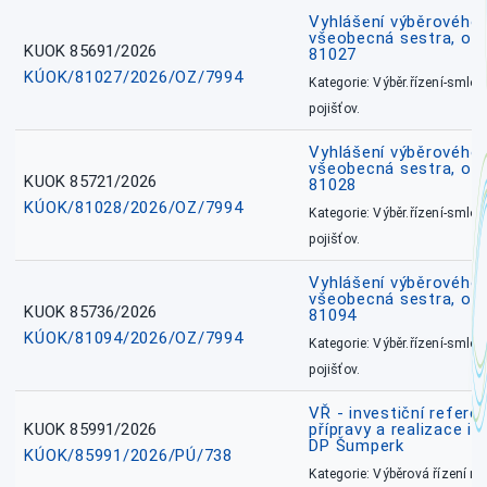
Vyhlášení výběrového ř
všeobecná sestra, okr
KUOK 85691/2026
81027
KÚOK/81027/2026/OZ/7994
Kategorie: Výběr.řízení-smlou
pojišťov.
Vyhlášení výběrového ř
všeobecná sestra, okr
KUOK 85721/2026
81028
KÚOK/81028/2026/OZ/7994
Kategorie: Výběr.řízení-smlou
pojišťov.
Vyhlášení výběrového ř
všeobecná sestra, ok
KUOK 85736/2026
81094
KÚOK/81094/2026/OZ/7994
Kategorie: Výběr.řízení-smlou
pojišťov.
VŘ - investiční refere
KUOK 85991/2026
přípravy a realizace in
DP Šumperk
KÚOK/85991/2026/PÚ/738
Kategorie: Výběrová řízení 