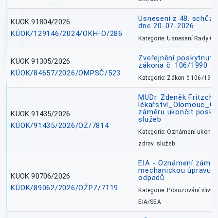
Usnesení z 48. schůz
KUOK 91804/2026
dne 20-07-2026
KÚOK/129146/2024/OKH-O/286
Kategorie: Usnesení Rady O
Zveřejnění poskytnutí
KUOK 91305/2026
zákona č. 106/1990
KÚOK/84657/2026/OMPSČ/523
Kategorie: Zákon č.106/1999
MUDr. Zdeněk Fritzch_
lékařství_Olomouc_O
záměru ukončit poskyt
KUOK 91435/2026
služeb
KÚOK/91435/2026/OZ/7814
Kategorie: Oznámení-ukončen
zdrav. služeb
EIA - Oznámení záměru
mechanickou úpravu a 
KUOK 90706/2026
odpadů
KÚOK/89062/2026/OŽPZ/7119
Kategorie: Posuzování vlivů n
EIA/SEA