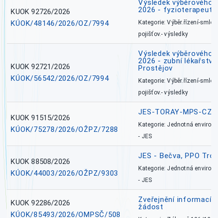
Výsledek výběrového ří
2026 - fyzioterapeut,
KUOK 92726/2026
KÚOK/48146/2026/OZ/7994
Kategorie: Výběr.řízení-smlou
pojišťov.- výsledky
Výsledek výběrového ří
2026 - zubní lékařství,
KUOK 92721/2026
Prostějov
KÚOK/56542/2026/OZ/7994
Kategorie: Výběr.řízení-smlou
pojišťov.- výsledky
JES-TORAY-MPS-CZ
KUOK 91515/2026
Kategorie: Jednotná environ
KÚOK/75278/2026/OŽPZ/7288
- JES
JES - Bečva, PPO Tro
KUOK 88508/2026
Kategorie: Jednotná environ
KÚOK/44003/2026/OŽPZ/9303
- JES
Zveřejnění informací 
KUOK 92286/2026
žádost
KÚOK/85493/2026/OMPSČ/508