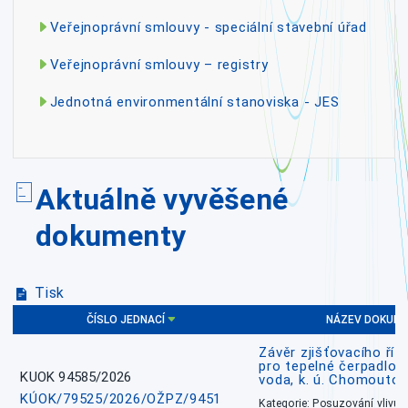
Veřejnoprávní smlouvy - speciální stavební úřad
Veřejnoprávní smlouvy – registry
Jednotná environmentální stanoviska - JES
Aktuálně vyvěšené
dokumenty
Tisk
ČÍSLO JEDNACÍ
NÁZEV DOKUM
Závěr zjišťovacího říz
pro tepelné čerpadlo
KUOK 94585/2026
voda, k. ú. Chomoutov
KÚOK/79525/2026/OŽPZ/9451
Kategorie: Posuzování vlivů n