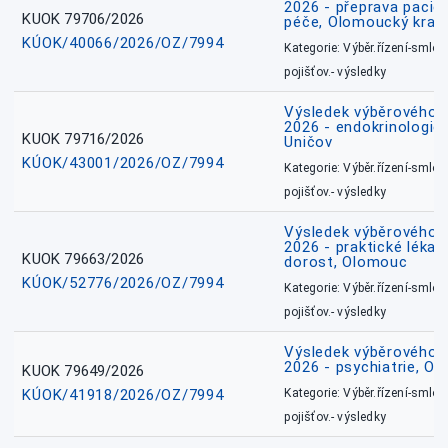
2026 - přeprava pacie
KUOK 79706/2026
péče, Olomoucký kraj
KÚOK/40066/2026/OZ/7994
Kategorie: Výběr.řízení-smlou
pojišťov.- výsledky
Výsledek výběrového ří
2026 - endokrinologie 
KUOK 79716/2026
Uničov
KÚOK/43001/2026/OZ/7994
Kategorie: Výběr.řízení-smlou
pojišťov.- výsledky
Výsledek výběrového ří
2026 - praktické lékařs
KUOK 79663/2026
dorost, Olomouc
KÚOK/52776/2026/OZ/7994
Kategorie: Výběr.řízení-smlou
pojišťov.- výsledky
Výsledek výběrového ří
2026 - psychiatrie, O
KUOK 79649/2026
KÚOK/41918/2026/OZ/7994
Kategorie: Výběr.řízení-smlou
pojišťov.- výsledky