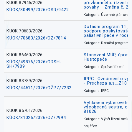
KUOK 87945/2026
přezkumného řízení o
povahy – Změna č. 2 
KÚOK/80499/2026/OSR/9422
Kategorie: Územně plánovac
Dotační program 11_
KUOK 70683/2026
podporu poskytovatel
paliativní péče v roce
KÚOK/70683/2026/OZ/7814
Kategorie: Dotační programy
KUOK 86460/2026
Stanovení MÚP, úprav
Hustopeče
KÚOK/49876/2026/ODSH-
SH/7909
Kategorie: Správní řízení
IPPC- Oznámení o vyd
KUOK 83789/2026
- Precheza a.s._Z18
KÚOK/44511/2026/OŽPZ/7232
Kategorie: IPPC
Vyhlášení výběrového ř
všeobecná sestra, okr
KUOK 85701/2026
81026
KÚOK/81026/2026/OZ/7994
Kategorie: Výběr.řízení-smlou
pojišťov.