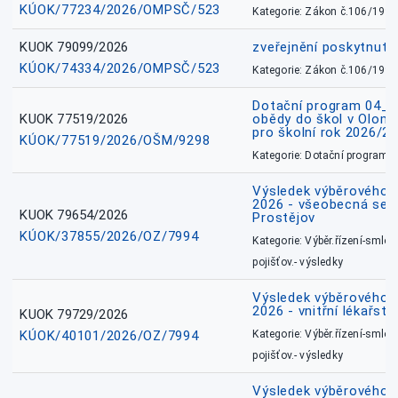
KÚOK/77234/2026/OMPSČ/523
Kategorie: Zákon č.106/1999
KUOK 79099/2026
zveřejnění poskytnuté
KÚOK/74334/2026/OMPSČ/523
Kategorie: Zákon č.106/1999
Dotační program 04_0
KUOK 77519/2026
obědy do škol v Olomo
pro školní rok 2026/2
KÚOK/77519/2026/OŠM/9298
Kategorie: Dotační programy
Výsledek výběrového ří
2026 - všeobecná sest
KUOK 79654/2026
Prostějov
KÚOK/37855/2026/OZ/7994
Kategorie: Výběr.řízení-smlou
pojišťov.- výsledky
Výsledek výběrového ří
2026 - vnitřní lékařstv
KUOK 79729/2026
KÚOK/40101/2026/OZ/7994
Kategorie: Výběr.řízení-smlou
pojišťov.- výsledky
Výsledek výběrového ří