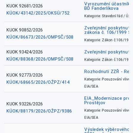
Vyrozumění účastníků
KUOK 92681/2026
BD Fanderlíkova
KÚOK/43142/2025/OKSÚ/752
Kategorie: Stavební řád / Ú
Zveřejnění poskytnuté
KUOK 90852/2026
zákona č. 106/1999 Sb
KÚOK/86673/2026/OMPSČ/508
Kategorie: Zákon č.106/1999
KUOK 93424/2026
Zveřejnění poskytnut
KÚOK/88368/2026/OMPSČ/508
Kategorie: Zákon č.106/1999
Rozhodnutí ZZŘ - Rete
KUOK 92773/2026
Kategorie: Posuzování vlivů n
KÚOK/68665/2026/OŽPZ/414
EIA/SEA
EIA_Modernizace pro
Prostějov
KUOK 93226/2026
KÚOK/88179/2026/OŽPZ/9386
Kategorie: Posuzování vlivů n
EIA/SEA
Výsledek výběrového ří