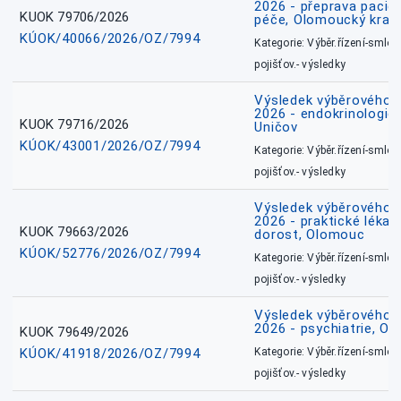
2026 - přeprava pacie
KUOK 79706/2026
péče, Olomoucký kraj
KÚOK/40066/2026/OZ/7994
Kategorie: Výběr.řízení-smlou
pojišťov.- výsledky
Výsledek výběrového ří
2026 - endokrinologie 
KUOK 79716/2026
Uničov
KÚOK/43001/2026/OZ/7994
Kategorie: Výběr.řízení-smlou
pojišťov.- výsledky
Výsledek výběrového ří
2026 - praktické lékařs
KUOK 79663/2026
dorost, Olomouc
KÚOK/52776/2026/OZ/7994
Kategorie: Výběr.řízení-smlou
pojišťov.- výsledky
Výsledek výběrového ří
2026 - psychiatrie, O
KUOK 79649/2026
KÚOK/41918/2026/OZ/7994
Kategorie: Výběr.řízení-smlou
pojišťov.- výsledky