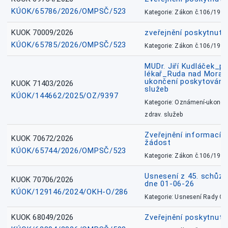
KÚOK/65786/2026/OMPSČ/523
Kategorie: Zákon č.106/1999
KUOK 70009/2026
zveřejnění poskytnuté
KÚOK/65785/2026/OMPSČ/523
Kategorie: Zákon č.106/1999
MUDr. Jiří Kudláček_pr
lékař_Ruda nad Mora
ukončení poskytování 
KUOK 71403/2026
služeb
KÚOK/144662/2025/OZ/9397
Kategorie: Oznámení-ukončen
zdrav. služeb
Zveřejnění informací 
KUOK 70672/2026
žádost
KÚOK/65744/2026/OMPSČ/523
Kategorie: Zákon č.106/1999
Usnesení z 45. schůz
KUOK 70706/2026
dne 01-06-26
KÚOK/129146/2024/OKH-O/286
Kategorie: Usnesení Rady O
KUOK 68049/2026
Zveřejnění poskytnutý