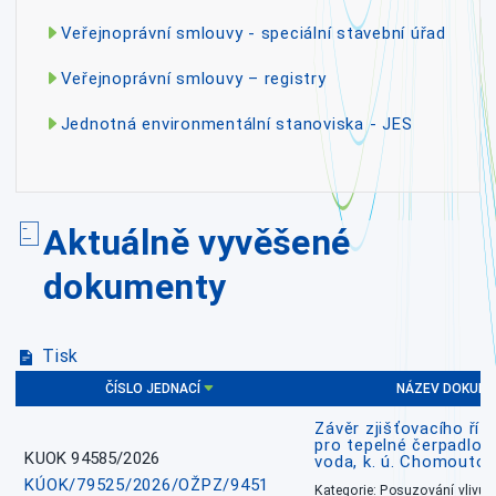
Veřejnoprávní smlouvy - speciální stavební úřad
Veřejnoprávní smlouvy – registry
Jednotná environmentální stanoviska - JES
Aktuálně vyvěšené
dokumenty
Tisk
ČÍSLO JEDNACÍ
NÁZEV DOKUM
Závěr zjišťovacího říz
pro tepelné čerpadlo
KUOK 94585/2026
voda, k. ú. Chomoutov
KÚOK/79525/2026/OŽPZ/9451
Kategorie: Posuzování vlivů n