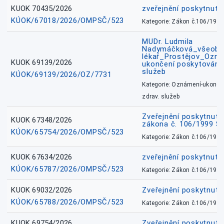
KUOK 70435/2026
zveřejnění poskytnuté
KÚOK/67018/2026/OMPSČ/523
Kategorie: Zákon č.106/1999
MUDr. Ludmila
Nadymáčková_všeobec
lékař_Prostějov_Ozná
KUOK 69139/2026
ukončení poskytování 
služeb
KÚOK/69139/2026/OZ/7731
Kategorie: Oznámení-ukončen
zdrav. služeb
Zveřejnění poskytnuté
KUOK 67348/2026
zákona č. 106/1999 Sb
KÚOK/65754/2026/OMPSČ/523
Kategorie: Zákon č.106/1999
KUOK 67634/2026
zveřejnění poskytnuté
KÚOK/65787/2026/OMPSČ/523
Kategorie: Zákon č.106/1999
KUOK 69032/2026
Zveřejnění poskytnut
KÚOK/65788/2026/OMPSČ/523
Kategorie: Zákon č.106/1999
KUOK 69754/2026
Zveřejnění poskytnut