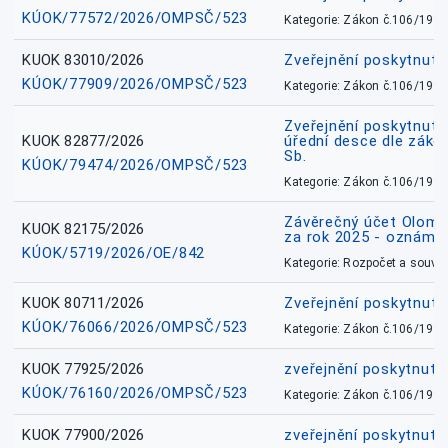
KÚOK/77572/2026/OMPSČ/523
Kategorie: Zákon č.106/1999
KUOK 83010/2026
Zveřejnění poskytnut
KÚOK/77909/2026/OMPSČ/523
Kategorie: Zákon č.106/1999
Zveřejnění poskytnuté
KUOK 82877/2026
úřední desce dle záko
Sb.
KÚOK/79474/2026/OMPSČ/523
Kategorie: Zákon č.106/1999
Závěrečný účet Olomo
KUOK 82175/2026
za rok 2025 - oznámen
KÚOK/5719/2026/OE/842
Kategorie: Rozpočet a souvis
KUOK 80711/2026
Zveřejnění poskytnut
KÚOK/76066/2026/OMPSČ/523
Kategorie: Zákon č.106/1999
KUOK 77925/2026
zveřejnění poskytnuté
KÚOK/76160/2026/OMPSČ/523
Kategorie: Zákon č.106/1999
KUOK 77900/2026
zveřejnění poskytnuté