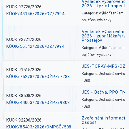
Výsledek výběrového ří
2026 - fyzioterapeut,
KUOK 92726/2026
KÚOK/48146/2026/OZ/7994
Kategorie: Výběr.řízení-smlou
pojišťov.- výsledky
Výsledek výběrového ří
2026 - zubní lékařství,
KUOK 92721/2026
Prostějov
KÚOK/56542/2026/OZ/7994
Kategorie: Výběr.řízení-smlou
pojišťov.- výsledky
JES-TORAY-MPS-CZ
KUOK 91515/2026
Kategorie: Jednotná environ
KÚOK/75278/2026/OŽPZ/7288
- JES
JES - Bečva, PPO Tro
KUOK 88508/2026
Kategorie: Jednotná environ
KÚOK/44003/2026/OŽPZ/9303
- JES
Zveřejnění informací 
KUOK 92286/2026
žádost
KÚOK/85493/2026/OMPSČ/508