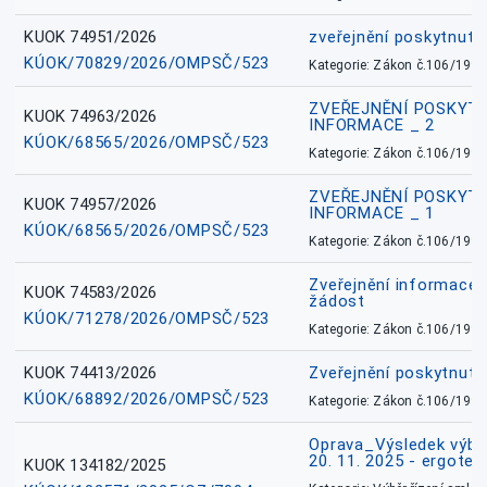
KUOK 74951/2026
zveřejnění poskytnuté
KÚOK/70829/2026/OMPSČ/523
Kategorie: Zákon č.106/1999
ZVEŘEJNĚNÍ POSKYT
KUOK 74963/2026
INFORMACE _ 2
KÚOK/68565/2026/OMPSČ/523
Kategorie: Zákon č.106/1999
ZVEŘEJNĚNÍ POSKYT
KUOK 74957/2026
INFORMACE _ 1
KÚOK/68565/2026/OMPSČ/523
Kategorie: Zákon č.106/1999
Zveřejnění informace 
KUOK 74583/2026
žádost
KÚOK/71278/2026/OMPSČ/523
Kategorie: Zákon č.106/1999
KUOK 74413/2026
Zveřejnění poskytnut
KÚOK/68892/2026/OMPSČ/523
Kategorie: Zákon č.106/1999
Oprava_Výsledek výbě
20. 11. 2025 - ergote
KUOK 134182/2025