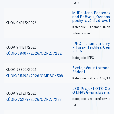
- JES
MUDr. Jana Bartesová
nad Bečvou_Oznámení
poskytování zdravotní
KUOK 94915/2026
Kategorie: Oznámení-ukončen
zdrav. služeb
IPPC - známení o vydá
KUOK 94431/2026
- Toray Textiles Centra
- Z16
KÚOK/68407/2026/OŽPZ/7232
Kategorie: IPPC
Zveřejnění informace 
KUOK 93802/2026
žádost
KÚOK/85493/2026/OMPSČ/508
Kategorie: Zákon č.106/1999
JES-Projekt OTO Coal
GT,HRSG+příslušenstv
KUOK 92121/2026
KÚOK/75279/2026/OŽPZ/7288
Kategorie: Jednotná environ
- JES