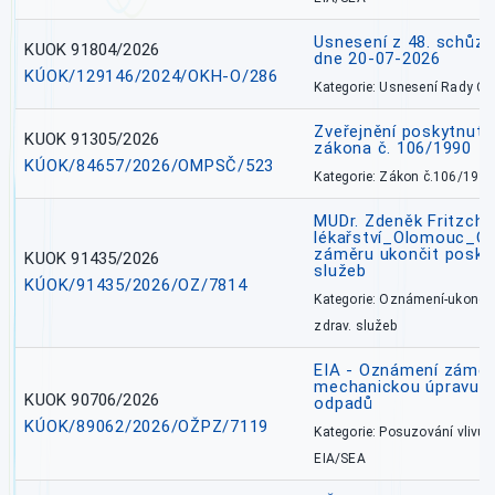
Usnesení z 48. schůz
KUOK 91804/2026
dne 20-07-2026
KÚOK/129146/2024/OKH-O/286
Kategorie: Usnesení Rady O
Zveřejnění poskytnutí
KUOK 91305/2026
zákona č. 106/1990
KÚOK/84657/2026/OMPSČ/523
Kategorie: Zákon č.106/1999
MUDr. Zdeněk Fritzch_
lékařství_Olomouc_O
záměru ukončit poskyt
KUOK 91435/2026
služeb
KÚOK/91435/2026/OZ/7814
Kategorie: Oznámení-ukončen
zdrav. služeb
EIA - Oznámení záměru
mechanickou úpravu a 
KUOK 90706/2026
odpadů
KÚOK/89062/2026/OŽPZ/7119
Kategorie: Posuzování vlivů n
EIA/SEA