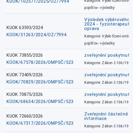
KÚOK/102571/2025/OZ/7994
Kategorie: Výběr.řízení-smlou
pojišťov.- výsledky
Výsledek výběrového ří
2024 - fyzioterapeut, 
KUOK 63593/2024
oprava
KÚOK/31263/2024/OZ/7994
Kategorie: Výběr.řízení-smlou
pojišťov.- výsledky
KUOK 73855/2026
zveřejnění poskytnuté
KÚOK/67578/2026/OMPSČ/523
Kategorie: Zákon č.106/1999
KUOK 73409/2026
zveřejnění poskytnuté
KÚOK/70829/2026/OMPSČ/523
Kategorie: Zákon č.106/1999
KUOK 70875/2026
zveřejnění poskytnuté
KÚOK/68634/2026/OMPSČ/523
Kategorie: Zákon č.106/1999
Zveřejnění částečně 
KUOK 72660/2026
informace
KÚOK/67317/2026/OMPSČ/523
Kategorie: Zákon č.106/1999