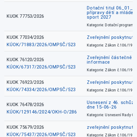
Dotační titul 06_01_
přípravy dětí a mládež
KUOK 77753/2026
sport 2027
Kategorie: Dotační programy
KUOK 77034/2026
Zveřejnění poskytnut
KÚOK/71883/2026/OMPSČ/523
Kategorie: Zákon č.106/1999
Zveřejnění částečně 
KUOK 76120/2026
informace
KÚOK/67317/2026/OMPSČ/523
Kategorie: Zákon č.106/1999
KUOK 76923/2026
Zveřejnění poskytnuté
KÚOK/74334/2026/OMPSČ/523
Kategorie: Zákon č.106/1999
Usnesení z 46. schůz
KUOK 76478/2026
dne 15-06-26
KÚOK/129146/2024/OKH-O/286
Kategorie: Usnesení Rady O
KUOK 75679/2026
zveřejnění poskytnuté
KÚOK/75437/2026/OMPSČ/523
Kategorie: Zákon č.106/1999