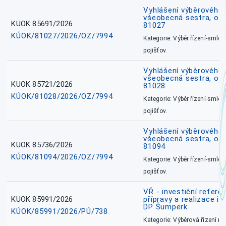
Vyhlášení výběrového ř
všeobecná sestra, okr
KUOK 85691/2026
81027
KÚOK/81027/2026/OZ/7994
Kategorie: Výběr.řízení-smlou
pojišťov.
Vyhlášení výběrového ř
všeobecná sestra, okr
KUOK 85721/2026
81028
KÚOK/81028/2026/OZ/7994
Kategorie: Výběr.řízení-smlou
pojišťov.
Vyhlášení výběrového ř
všeobecná sestra, ok
KUOK 85736/2026
81094
KÚOK/81094/2026/OZ/7994
Kategorie: Výběr.řízení-smlou
pojišťov.
VŘ - investiční refere
KUOK 85991/2026
přípravy a realizace in
DP Šumperk
KÚOK/85991/2026/PÚ/738
Kategorie: Výběrová řízení 