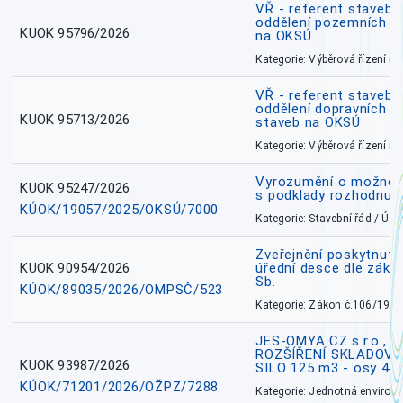
VŘ - referent stavebn
oddělení pozemních a
KUOK 95796/2026
na OKSÚ
Kategorie: Výběrová řízení 
VŘ - referent stavebn
oddělení dopravních a
KUOK 95713/2026
staveb na OKSÚ
Kategorie: Výběrová řízení 
Vyrozumění o možnos
KUOK 95247/2026
s podklady rozhodnutí
KÚOK/19057/2025/OKSÚ/7000
Kategorie: Stavební řád / Ú
Zveřejnění poskytnuté
KUOK 90954/2026
úřední desce dle záko
Sb.
KÚOK/89035/2026/OMPSČ/523
Kategorie: Zákon č.106/1999
JES-OMYA CZ s.r.o., 
ROZŠÍŘENÍ SKLADOVA
KUOK 93987/2026
SILO 125 m3 - osy 43
KÚOK/71201/2026/OŽPZ/7288
Kategorie: Jednotná environ