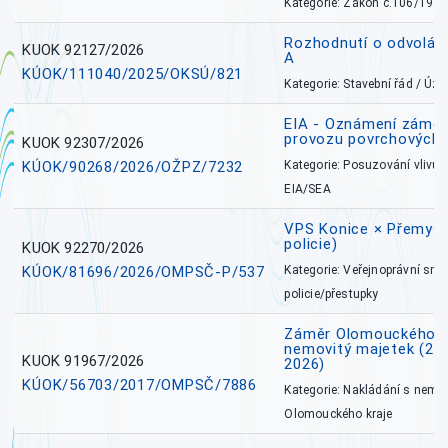
Kategorie: Zákon č.106/1999
Rozhodnutí o odvolán
KUOK 92127/2026
A
KÚOK/111040/2025/OKSÚ/821
Kategorie: Stavební řád / Ú
EIA - Oznámení záměru
provozu povrchových 
KUOK 92307/2026
KÚOK/90268/2026/OŽPZ/7232
Kategorie: Posuzování vlivů n
EIA/SEA
VPS Konice × Přemysl
policie)
KUOK 92270/2026
KÚOK/81696/2026/OMPSČ-P/537
Kategorie: Veřejnoprávní sml
policie/přestupky
Záměr Olomouckého k
nemovitý majetek (27. 7
KUOK 91967/2026
2026)
KÚOK/56703/2017/OMPSČ/7886
Kategorie: Nakládání s nem
Olomouckého kraje