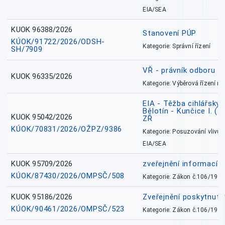
EIA/SEA
KUOK 96388/2026
Stanovení PÚP
KÚOK/91722/2026/ODSH-
Kategorie: Správní řízení
SH/7909
VŘ - právník odboru zd
KUOK 96335/2026
Kategorie: Výběrová řízení 
EIA - Těžba cihlářských
Bělotín - Kunčice I. (2
KUOK 95042/2026
ZŘ
KÚOK/70831/2026/OŽPZ/9386
Kategorie: Posuzování vlivů n
EIA/SEA
KUOK 95709/2026
zveřejnění informací 
KÚOK/87430/2026/OMPSČ/508
Kategorie: Zákon č.106/1999
KUOK 95186/2026
Zveřejnění poskytnut
KÚOK/90461/2026/OMPSČ/523
Kategorie: Zákon č.106/1999