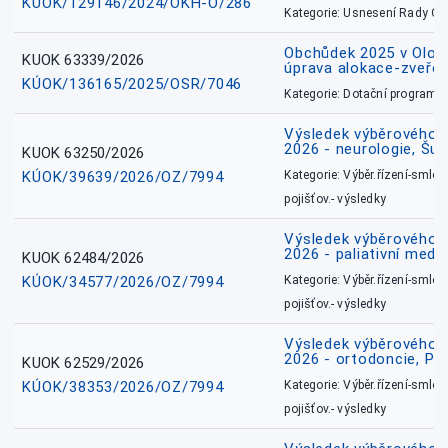
KÚOK/129146/2024/OKH-O/286
Kategorie: Usnesení Rady O
Obchůdek 2025 v Olom
KUOK 63339/2026
úprava alokace-zveřej
KÚOK/136165/2025/OSR/7046
Kategorie: Dotační programy
Výsledek výběrového ří
2026 - neurologie, Šu
KUOK 63250/2026
KÚOK/39639/2026/OZ/7994
Kategorie: Výběr.řízení-smlou
pojišťov.- výsledky
Výsledek výběrového ří
2026 - paliativní medic
KUOK 62484/2026
KÚOK/34577/2026/OZ/7994
Kategorie: Výběr.řízení-smlou
pojišťov.- výsledky
Výsledek výběrového ří
2026 - ortodoncie, Př
KUOK 62529/2026
KÚOK/38353/2026/OZ/7994
Kategorie: Výběr.řízení-smlou
pojišťov.- výsledky