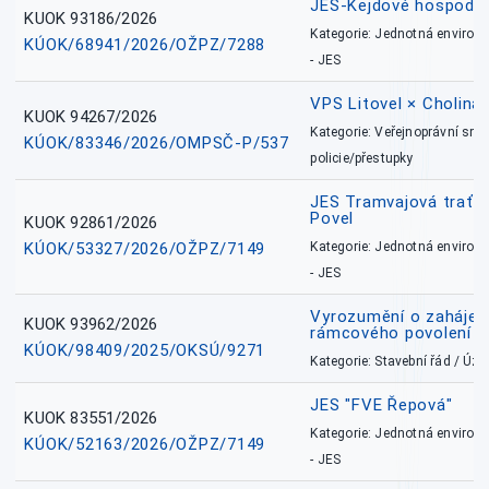
JES-Kejdové hospodářs
KUOK 93186/2026
Kategorie: Jednotná environ
KÚOK/68941/2026/OŽPZ/7288
- JES
VPS Litovel × Cholina 
KUOK 94267/2026
Kategorie: Veřejnoprávní sml
KÚOK/83346/2026/OMPSČ-P/537
policie/přestupky
JES Tramvajová trať - I
Povel
KUOK 92861/2026
KÚOK/53327/2026/OŽPZ/7149
Kategorie: Jednotná environ
- JES
Vyrozumění o zahájení 
KUOK 93962/2026
rámcového povolení
KÚOK/98409/2025/OKSÚ/9271
Kategorie: Stavební řád / Ú
JES "FVE Řepová"
KUOK 83551/2026
Kategorie: Jednotná environ
KÚOK/52163/2026/OŽPZ/7149
- JES