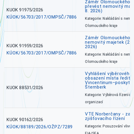
Záměr Olomouckého kr
převést nemovitý majet
KUOK 91975/2026
8. 2026)
KÚOK/56703/2017/OMPSČ/7886
Kategorie: Nakládání s nem
Olomouckého kraje
Záměr Olomouckého k
nemovitý majetek (27. 7
KUOK 91959/2026
2026)
KÚOK/56703/2017/OMPSČ/7886
Kategorie: Nakládání s nem
Olomouckého kraje
Vyhlášení výběrového 
obsazení místa ředite
Vincentinum–poskytova
Šternberk
KUOK 88531/2026
Kategorie: Výběrová řízení-ře
organizací
VTE Norberčany - zahá
zjišťovacího řízení
KUOK 90162/2026
KÚOK/88189/2026/OŽPZ/7289
Kategorie: Posuzování vlivů n
EIA/SEA