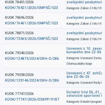
KUOK 78451/2026
zveřejnění poskytnuté
KÚOK/70421/2026/OMPSČ/523
Kategorie: Zákon č.106/1999
KUOK 78696/2026
zveřejnění poskytnuté
KÚOK/76461/2026/OMPSČ/523
Kategorie: Zákon č.106/1999
KUOK 78871/2026
zveřejnění poskytnuté
KÚOK/73565/2026/OMPSČ/523
Kategorie: Zákon č.106/1999
Usnesení z 10. zasedá
konaného dne 22-06-
KUOK 79340/2026
KÚOK/124875/2024/OKH-O/286
Kategorie: Usnesení Zastupit
Olomouckého kraje
Usnesení z 47. schůz
KUOK 79338/2026
dne 22-06-26
KÚOK/129146/2024/OKH-O/286
Kategorie: Usnesení Rady O
Dotační titul 06_01_
KUOK 77747/2026
celoroční sportovní č
KÚOK/77747/2026/OSKPP/9187
Kategorie: Dotační programy