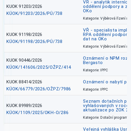
VŘ - analytik interníc
KUOK 91203/2026
oddělení podpory a zp
OKo
KÚOK/91203/2026/PÚ/738
Kategorie: Výběrová řízení 
VŘ - specialista impl
KUOK 91198/2026
RPA oddělení podpory 
dat na OKo
KÚOK/91198/2026/PÚ/738
Kategorie: Výběrová řízení 
Oznámení o NPM rozh
KUOK 90446/2026
Bergasto
KÚOK/141606/2025/OŽPZ/414
Kategorie: IPPC
KUOK 88414/2026
Oznámení o nabytí prá
KÚOK/66779/2026/OŽPZ/7986
Kategorie: IPPC
Seznam dotačních pr
KUOK 89989/2026
vyhlašovaných v roce 
aktualizace po ZOK 22
KÚOK/1109/2025/OKH-O/286
Kategorie: Dotační programy
Veřejná vyhláška Usne