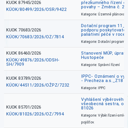
KUOK 87945/2026
přezkumného řízení o
povahy – Změna č. 2 
KÚOK/80499/2026/OSR/9422
Kategorie: Územně plánovac
Dotační program 11_
KUOK 70683/2026
podporu poskytovatel
paliativní péče v roce
KÚOK/70683/2026/OZ/7814
Kategorie: Dotační programy
KUOK 86460/2026
Stanovení MÚP, úprav
Hustopeče
KÚOK/49876/2026/ODSH-
SH/7909
Kategorie: Správní řízení
IPPC- Oznámení o vyd
KUOK 83789/2026
- Precheza a.s._Z18
KÚOK/44511/2026/OŽPZ/7232
Kategorie: IPPC
Vyhlášení výběrového ř
všeobecná sestra, okr
KUOK 85701/2026
81026
KÚOK/81026/2026/OZ/7994
Kategorie: Výběr.řízení-smlou
pojišťov.