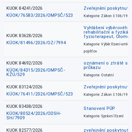
KUOK 84241/2026
Zveřejnění poskytnut
KÚOK/76583/2026/OMPSČ/523
Kategorie: Zákon č.106/1999
Vyhlášení výběrového ř
rehabilitační a fyzikál
KUOK 83628/2026
fyzioterapeut, Olomo
KÚOK/81496/2026/OZ/7994
Kategorie: Výběr.řízení-smlou
pojišťov.
KUOK 84692/2026
oznámení o ztrátě sl
průkazu
KÚOK/84315/2026/OMPSČ-
KŽÚ/529
Kategorie: Ostatní
KUOK 83124/2026
Zveřejnění poskytnut
KÚOK/76411/2026/OMPSČ/523
Kategorie: Zákon č.106/1999
KUOK 83438/2026
Stanovení PÚP
KÚOK/80524/2026/ODSH-
Kategorie: Správní řízení
SH/7909
KUOK 82577/2026
zveřejnění poskytnuté