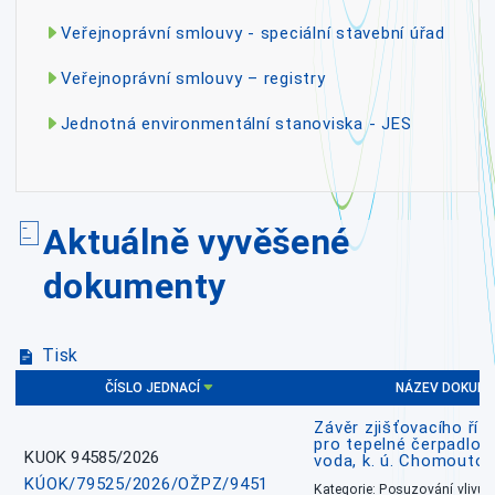
Veřejnoprávní smlouvy - speciální stavební úřad
Veřejnoprávní smlouvy – registry
Jednotná environmentální stanoviska - JES
Aktuálně vyvěšené
dokumenty
Tisk
ČÍSLO JEDNACÍ
NÁZEV DOKUM
Závěr zjišťovacího říz
pro tepelné čerpadlo
KUOK 94585/2026
voda, k. ú. Chomoutov
KÚOK/79525/2026/OŽPZ/9451
Kategorie: Posuzování vlivů n