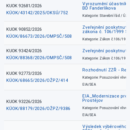
Vyrozumění účastníků
KUOK 92681/2026
BD Fanderlíkova
KÚOK/43142/2025/OKSÚ/752
Kategorie: Stavební řád / Ú
Zveřejnění poskytnuté
KUOK 90852/2026
zákona č. 106/1999 Sb
KÚOK/86673/2026/OMPSČ/508
Kategorie: Zákon č.106/1999
KUOK 93424/2026
Zveřejnění poskytnut
KÚOK/88368/2026/OMPSČ/508
Kategorie: Zákon č.106/1999
Rozhodnutí ZZŘ - Rete
KUOK 92773/2026
Kategorie: Posuzování vlivů n
KÚOK/68665/2026/OŽPZ/414
EIA/SEA
EIA_Modernizace pro
Prostějov
KUOK 93226/2026
KÚOK/88179/2026/OŽPZ/9386
Kategorie: Posuzování vlivů n
EIA/SEA
Výsledek výběrového ří