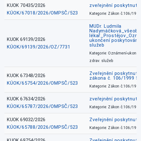
KUOK 70435/2026
zveřejnění poskytnuté
KÚOK/67018/2026/OMPSČ/523
Kategorie: Zákon č.106/1999
MUDr. Ludmila
Nadymáčková_všeobec
lékař_Prostějov_Ozná
KUOK 69139/2026
ukončení poskytování 
služeb
KÚOK/69139/2026/OZ/7731
Kategorie: Oznámení-ukončen
zdrav. služeb
Zveřejnění poskytnuté
KUOK 67348/2026
zákona č. 106/1999 Sb
KÚOK/65754/2026/OMPSČ/523
Kategorie: Zákon č.106/1999
KUOK 67634/2026
zveřejnění poskytnuté
KÚOK/65787/2026/OMPSČ/523
Kategorie: Zákon č.106/1999
KUOK 69032/2026
Zveřejnění poskytnut
KÚOK/65788/2026/OMPSČ/523
Kategorie: Zákon č.106/1999
KUOK 69754/2026
Zveřejnění poskytnut