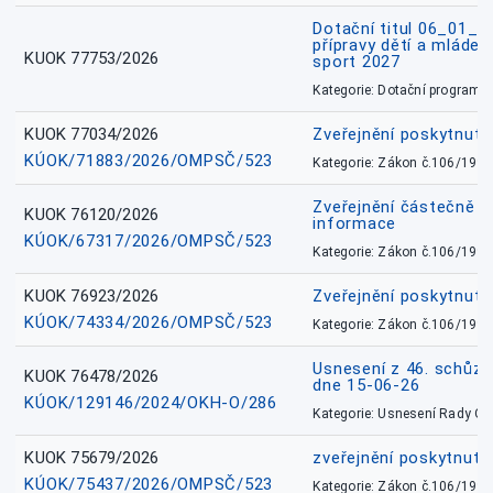
Dotační titul 06_01_
přípravy dětí a mládež
KUOK 77753/2026
sport 2027
Kategorie: Dotační programy
KUOK 77034/2026
Zveřejnění poskytnut
KÚOK/71883/2026/OMPSČ/523
Kategorie: Zákon č.106/1999
Zveřejnění částečně 
KUOK 76120/2026
informace
KÚOK/67317/2026/OMPSČ/523
Kategorie: Zákon č.106/1999
KUOK 76923/2026
Zveřejnění poskytnuté
KÚOK/74334/2026/OMPSČ/523
Kategorie: Zákon č.106/1999
Usnesení z 46. schůz
KUOK 76478/2026
dne 15-06-26
KÚOK/129146/2024/OKH-O/286
Kategorie: Usnesení Rady O
KUOK 75679/2026
zveřejnění poskytnuté
KÚOK/75437/2026/OMPSČ/523
Kategorie: Zákon č.106/1999