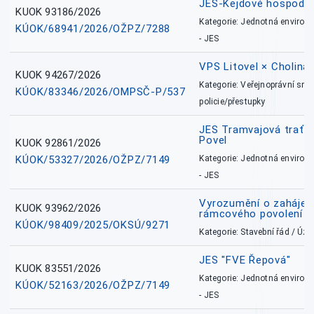
JES-Kejdové hospodářs
KUOK 93186/2026
Kategorie: Jednotná environ
KÚOK/68941/2026/OŽPZ/7288
- JES
VPS Litovel × Cholina 
KUOK 94267/2026
Kategorie: Veřejnoprávní sml
KÚOK/83346/2026/OMPSČ-P/537
policie/přestupky
JES Tramvajová trať - I
Povel
KUOK 92861/2026
KÚOK/53327/2026/OŽPZ/7149
Kategorie: Jednotná environ
- JES
Vyrozumění o zahájení 
KUOK 93962/2026
rámcového povolení
KÚOK/98409/2025/OKSÚ/9271
Kategorie: Stavební řád / Ú
JES "FVE Řepová"
KUOK 83551/2026
Kategorie: Jednotná environ
KÚOK/52163/2026/OŽPZ/7149
- JES