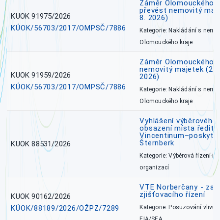
Záměr Olomouckého kr
převést nemovitý majet
KUOK 91975/2026
8. 2026)
KÚOK/56703/2017/OMPSČ/7886
Kategorie: Nakládání s nem
Olomouckého kraje
Záměr Olomouckého k
nemovitý majetek (27. 7
KUOK 91959/2026
2026)
KÚOK/56703/2017/OMPSČ/7886
Kategorie: Nakládání s nem
Olomouckého kraje
Vyhlášení výběrového 
obsazení místa ředite
Vincentinum–poskytova
Šternberk
KUOK 88531/2026
Kategorie: Výběrová řízení-ře
organizací
VTE Norberčany - zahá
zjišťovacího řízení
KUOK 90162/2026
KÚOK/88189/2026/OŽPZ/7289
Kategorie: Posuzování vlivů n
EIA/SEA