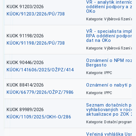
VŘ - analytik interníc
KUOK 91203/2026
oddělení podpory a zp
OKo
KÚOK/91203/2026/PÚ/738
Kategorie: Výběrová řízení 
VŘ - specialista impl
KUOK 91198/2026
RPA oddělení podpory 
dat na OKo
KÚOK/91198/2026/PÚ/738
Kategorie: Výběrová řízení 
Oznámení o NPM rozh
KUOK 90446/2026
Bergasto
KÚOK/141606/2025/OŽPZ/414
Kategorie: IPPC
KUOK 88414/2026
Oznámení o nabytí prá
KÚOK/66779/2026/OŽPZ/7986
Kategorie: IPPC
Seznam dotačních pr
KUOK 89989/2026
vyhlašovaných v roce 
aktualizace po ZOK 22
KÚOK/1109/2025/OKH-O/286
Kategorie: Dotační programy
Veřejná vyhláška Usne