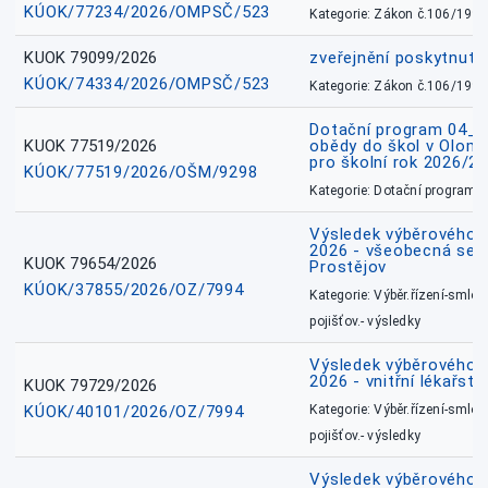
KÚOK/77234/2026/OMPSČ/523
Kategorie: Zákon č.106/1999
KUOK 79099/2026
zveřejnění poskytnuté
KÚOK/74334/2026/OMPSČ/523
Kategorie: Zákon č.106/1999
Dotační program 04_0
KUOK 77519/2026
obědy do škol v Olomo
pro školní rok 2026/2
KÚOK/77519/2026/OŠM/9298
Kategorie: Dotační programy
Výsledek výběrového ří
2026 - všeobecná sest
KUOK 79654/2026
Prostějov
KÚOK/37855/2026/OZ/7994
Kategorie: Výběr.řízení-smlou
pojišťov.- výsledky
Výsledek výběrového ří
2026 - vnitřní lékařstv
KUOK 79729/2026
KÚOK/40101/2026/OZ/7994
Kategorie: Výběr.řízení-smlou
pojišťov.- výsledky
Výsledek výběrového ří