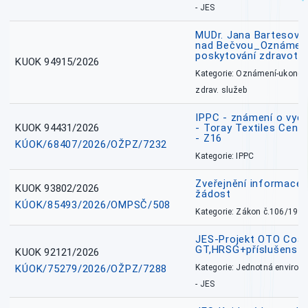
- JES
MUDr. Jana Bartesová
nad Bečvou_Oznámení
poskytování zdravotní
KUOK 94915/2026
Kategorie: Oznámení-ukončen
zdrav. služeb
IPPC - známení o vydá
KUOK 94431/2026
- Toray Textiles Centra
- Z16
KÚOK/68407/2026/OŽPZ/7232
Kategorie: IPPC
Zveřejnění informace 
KUOK 93802/2026
žádost
KÚOK/85493/2026/OMPSČ/508
Kategorie: Zákon č.106/1999
JES-Projekt OTO Coal
GT,HRSG+příslušenstv
KUOK 92121/2026
KÚOK/75279/2026/OŽPZ/7288
Kategorie: Jednotná environ
- JES