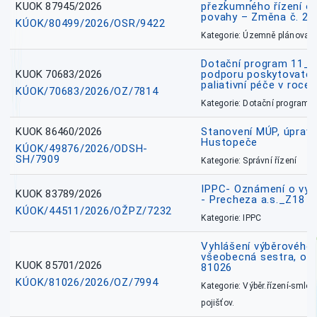
KUOK 87945/2026
přezkumného řízení o
povahy – Změna č. 2 
KÚOK/80499/2026/OSR/9422
Kategorie: Územně plánovac
Dotační program 11_
KUOK 70683/2026
podporu poskytovatel
paliativní péče v roce
KÚOK/70683/2026/OZ/7814
Kategorie: Dotační programy
KUOK 86460/2026
Stanovení MÚP, úprav
Hustopeče
KÚOK/49876/2026/ODSH-
SH/7909
Kategorie: Správní řízení
IPPC- Oznámení o vyd
KUOK 83789/2026
- Precheza a.s._Z18
KÚOK/44511/2026/OŽPZ/7232
Kategorie: IPPC
Vyhlášení výběrového ř
všeobecná sestra, okr
KUOK 85701/2026
81026
KÚOK/81026/2026/OZ/7994
Kategorie: Výběr.řízení-smlou
pojišťov.