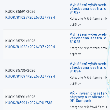
Vyhlášení výběrového ř
všeobecná sestra, okr
KUOK 85691/2026
81027
KÚOK/81027/2026/OZ/7994
Kategorie: Výběr.řízení-smlou
pojišťov.
Vyhlášení výběrového ř
všeobecná sestra, okr
KUOK 85721/2026
81028
KÚOK/81028/2026/OZ/7994
Kategorie: Výběr.řízení-smlou
pojišťov.
Vyhlášení výběrového ř
všeobecná sestra, ok
KUOK 85736/2026
81094
KÚOK/81094/2026/OZ/7994
Kategorie: Výběr.řízení-smlou
pojišťov.
VŘ - investiční refere
KUOK 85991/2026
přípravy a realizace in
DP Šumperk
KÚOK/85991/2026/PÚ/738
Kategorie: Výběrová řízení 