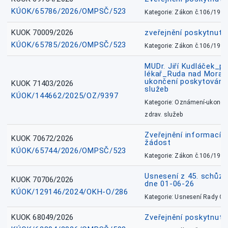
KÚOK/65786/2026/OMPSČ/523
Kategorie: Zákon č.106/1999
KUOK 70009/2026
zveřejnění poskytnuté
KÚOK/65785/2026/OMPSČ/523
Kategorie: Zákon č.106/1999
MUDr. Jiří Kudláček_pr
lékař_Ruda nad Mora
ukončení poskytování 
KUOK 71403/2026
služeb
KÚOK/144662/2025/OZ/9397
Kategorie: Oznámení-ukončen
zdrav. služeb
Zveřejnění informací 
KUOK 70672/2026
žádost
KÚOK/65744/2026/OMPSČ/523
Kategorie: Zákon č.106/1999
Usnesení z 45. schůz
KUOK 70706/2026
dne 01-06-26
KÚOK/129146/2024/OKH-O/286
Kategorie: Usnesení Rady O
KUOK 68049/2026
Zveřejnění poskytnutý