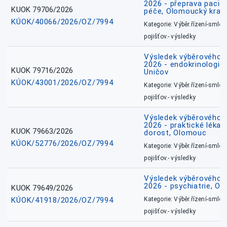
2026 - přeprava pacie
KUOK 79706/2026
péče, Olomoucký kraj
KÚOK/40066/2026/OZ/7994
Kategorie: Výběr.řízení-smlou
pojišťov.- výsledky
Výsledek výběrového ří
2026 - endokrinologie 
KUOK 79716/2026
Uničov
KÚOK/43001/2026/OZ/7994
Kategorie: Výběr.řízení-smlou
pojišťov.- výsledky
Výsledek výběrového ří
2026 - praktické lékařs
KUOK 79663/2026
dorost, Olomouc
KÚOK/52776/2026/OZ/7994
Kategorie: Výběr.řízení-smlou
pojišťov.- výsledky
Výsledek výběrového ří
2026 - psychiatrie, O
KUOK 79649/2026
KÚOK/41918/2026/OZ/7994
Kategorie: Výběr.řízení-smlou
pojišťov.- výsledky