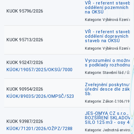
VŘ - referent stavebn
oddělení pozemních a
KUOK 95796/2026
na OKSÚ
Kategorie: Výběrová řízení 
VŘ - referent stavebn
oddělení dopravních a
KUOK 95713/2026
staveb na OKSÚ
Kategorie: Výběrová řízení 
Vyrozumění o možnos
KUOK 95247/2026
s podklady rozhodnutí
KÚOK/19057/2025/OKSÚ/7000
Kategorie: Stavební řád / Ú
Zveřejnění poskytnuté
KUOK 90954/2026
úřední desce dle záko
Sb.
KÚOK/89035/2026/OMPSČ/523
Kategorie: Zákon č.106/1999
JES-OMYA CZ s.r.o., 
ROZŠÍŘENÍ SKLADOVA
KUOK 93987/2026
SILO 125 m3 - osy 43
KÚOK/71201/2026/OŽPZ/7288
Kategorie: Jednotná environ