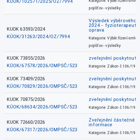
KÚOK/102571/2025/OZ/7994
Kategorie: Výběr.řízení-smlou
pojišťov.- výsledky
Výsledek výběrového ří
2024 - fyzioterapeut, 
KUOK 63593/2024
oprava
KÚOK/31263/2024/OZ/7994
Kategorie: Výběr.řízení-smlou
pojišťov.- výsledky
KUOK 73855/2026
zveřejnění poskytnuté
KÚOK/67578/2026/OMPSČ/523
Kategorie: Zákon č.106/1999
KUOK 73409/2026
zveřejnění poskytnuté
KÚOK/70829/2026/OMPSČ/523
Kategorie: Zákon č.106/1999
KUOK 70875/2026
zveřejnění poskytnuté
KÚOK/68634/2026/OMPSČ/523
Kategorie: Zákon č.106/1999
Zveřejnění částečně 
KUOK 72660/2026
informace
KÚOK/67317/2026/OMPSČ/523
Kategorie: Zákon č.106/1999