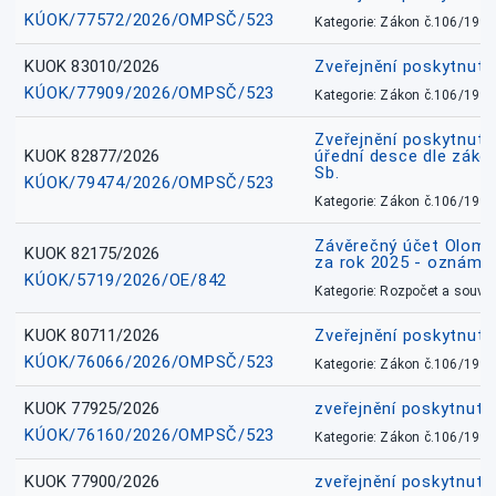
KÚOK/77572/2026/OMPSČ/523
Kategorie: Zákon č.106/1999
KUOK 83010/2026
Zveřejnění poskytnut
KÚOK/77909/2026/OMPSČ/523
Kategorie: Zákon č.106/1999
Zveřejnění poskytnuté
KUOK 82877/2026
úřední desce dle záko
Sb.
KÚOK/79474/2026/OMPSČ/523
Kategorie: Zákon č.106/1999
Závěrečný účet Olomo
KUOK 82175/2026
za rok 2025 - oznámen
KÚOK/5719/2026/OE/842
Kategorie: Rozpočet a souvis
KUOK 80711/2026
Zveřejnění poskytnut
KÚOK/76066/2026/OMPSČ/523
Kategorie: Zákon č.106/1999
KUOK 77925/2026
zveřejnění poskytnuté
KÚOK/76160/2026/OMPSČ/523
Kategorie: Zákon č.106/1999
KUOK 77900/2026
zveřejnění poskytnuté