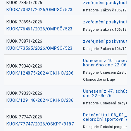
KUOK 78451/2026
zveřejnění poskytnuté
KÚOK/70421/2026/OMPSČ/523
Kategorie: Zákon č.106/1999
KUOK 78696/2026
zveřejnění poskytnuté
KÚOK/76461/2026/OMPSČ/523
Kategorie: Zákon č.106/1999
KUOK 78871/2026
zveřejnění poskytnuté
KÚOK/73565/2026/OMPSČ/523
Kategorie: Zákon č.106/1999
Usnesení z 10. zasedá
konaného dne 22-06-
KUOK 79340/2026
KÚOK/124875/2024/OKH-O/286
Kategorie: Usnesení Zastupit
Olomouckého kraje
Usnesení z 47. schůz
KUOK 79338/2026
dne 22-06-26
KÚOK/129146/2024/OKH-O/286
Kategorie: Usnesení Rady O
Dotační titul 06_01_
KUOK 77747/2026
celoroční sportovní č
KÚOK/77747/2026/OSKPP/9187
Kategorie: Dotační programy