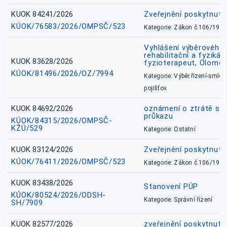
KUOK 84241/2026
Zveřejnění poskytnut
KÚOK/76583/2026/OMPSČ/523
Kategorie: Zákon č.106/1999
Vyhlášení výběrového ř
rehabilitační a fyzikál
KUOK 83628/2026
fyzioterapeut, Olomo
KÚOK/81496/2026/OZ/7994
Kategorie: Výběr.řízení-smlou
pojišťov.
KUOK 84692/2026
oznámení o ztrátě sl
průkazu
KÚOK/84315/2026/OMPSČ-
KŽÚ/529
Kategorie: Ostatní
KUOK 83124/2026
Zveřejnění poskytnut
KÚOK/76411/2026/OMPSČ/523
Kategorie: Zákon č.106/1999
KUOK 83438/2026
Stanovení PÚP
KÚOK/80524/2026/ODSH-
Kategorie: Správní řízení
SH/7909
KUOK 82577/2026
zveřejnění poskytnuté