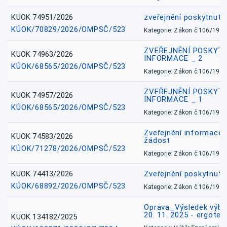
KUOK 74951/2026
zveřejnění poskytnuté
KÚOK/70829/2026/OMPSČ/523
Kategorie: Zákon č.106/1999
ZVEŘEJNĚNÍ POSKYT
KUOK 74963/2026
INFORMACE _ 2
KÚOK/68565/2026/OMPSČ/523
Kategorie: Zákon č.106/1999
ZVEŘEJNĚNÍ POSKYT
KUOK 74957/2026
INFORMACE _ 1
KÚOK/68565/2026/OMPSČ/523
Kategorie: Zákon č.106/1999
Zveřejnění informace 
KUOK 74583/2026
žádost
KÚOK/71278/2026/OMPSČ/523
Kategorie: Zákon č.106/1999
KUOK 74413/2026
Zveřejnění poskytnut
KÚOK/68892/2026/OMPSČ/523
Kategorie: Zákon č.106/1999
Oprava_Výsledek výbě
20. 11. 2025 - ergote
KUOK 134182/2025