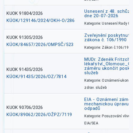
Usnesení z 48. schůz
KUOK 91804/2026
dne 20-07-2026
KÚOK/129146/2024/OKH-O/286
Kategorie: Usnesení Rady O
Zveřejnění poskytnutí
KUOK 91305/2026
zákona č. 106/1990
KÚOK/84657/2026/OMPSČ/523
Kategorie: Zákon č.106/1999
MUDr. Zdeněk Fritzch_
lékařství_Olomouc_O
záměru ukončit poskyt
KUOK 91435/2026
služeb
KÚOK/91435/2026/OZ/7814
Kategorie: Oznámení-ukončen
zdrav. služeb
EIA - Oznámení záměru
mechanickou úpravu a 
KUOK 90706/2026
odpadů
KÚOK/89062/2026/OŽPZ/7119
Kategorie: Posuzování vlivů n
EIA/SEA