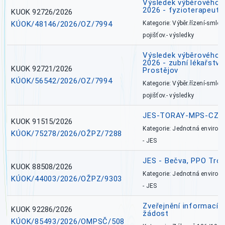
Výsledek výběrového ří
2026 - fyzioterapeut,
KUOK 92726/2026
KÚOK/48146/2026/OZ/7994
Kategorie: Výběr.řízení-smlou
pojišťov.- výsledky
Výsledek výběrového ří
2026 - zubní lékařství,
KUOK 92721/2026
Prostějov
KÚOK/56542/2026/OZ/7994
Kategorie: Výběr.řízení-smlou
pojišťov.- výsledky
JES-TORAY-MPS-CZ
KUOK 91515/2026
Kategorie: Jednotná environ
KÚOK/75278/2026/OŽPZ/7288
- JES
JES - Bečva, PPO Tro
KUOK 88508/2026
Kategorie: Jednotná environ
KÚOK/44003/2026/OŽPZ/9303
- JES
Zveřejnění informací 
KUOK 92286/2026
žádost
KÚOK/85493/2026/OMPSČ/508