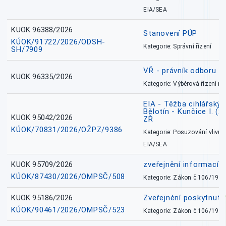
EIA/SEA
KUOK 96388/2026
Stanovení PÚP
KÚOK/91722/2026/ODSH-
Kategorie: Správní řízení
SH/7909
VŘ - právník odboru zd
KUOK 96335/2026
Kategorie: Výběrová řízení 
EIA - Těžba cihlářských
Bělotín - Kunčice I. (2
KUOK 95042/2026
ZŘ
KÚOK/70831/2026/OŽPZ/9386
Kategorie: Posuzování vlivů n
EIA/SEA
KUOK 95709/2026
zveřejnění informací 
KÚOK/87430/2026/OMPSČ/508
Kategorie: Zákon č.106/1999
KUOK 95186/2026
Zveřejnění poskytnut
KÚOK/90461/2026/OMPSČ/523
Kategorie: Zákon č.106/1999