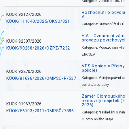
Kategorie: Zákon č.106/1999
Rozhodnutí o odvolán
KUOK 92127/2026
A
KÚOK/111040/2025/OKSÚ/821
Kategorie: Stavební řád / Ú
EIA - Oznámení záměru
provozu povrchových 
KUOK 92307/2026
KÚOK/90268/2026/OŽPZ/7232
Kategorie: Posuzování vlivů n
EIA/SEA
VPS Konice × Přemysl
policie)
KUOK 92270/2026
KÚOK/81696/2026/OMPSČ-P/537
Kategorie: Veřejnoprávní sml
policie/přestupky
Záměr Olomouckého k
nemovitý majetek (27. 7
KUOK 91967/2026
2026)
KÚOK/56703/2017/OMPSČ/7886
Kategorie: Nakládání s nem
Olomouckého kraje