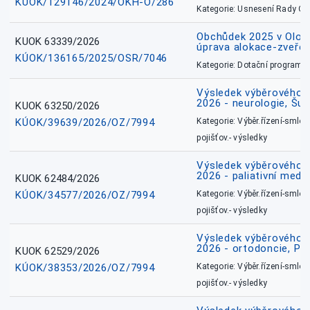
KÚOK/129146/2024/OKH-O/286
Kategorie: Usnesení Rady O
Obchůdek 2025 v Olom
KUOK 63339/2026
úprava alokace-zveřej
KÚOK/136165/2025/OSR/7046
Kategorie: Dotační programy
Výsledek výběrového ří
2026 - neurologie, Šu
KUOK 63250/2026
KÚOK/39639/2026/OZ/7994
Kategorie: Výběr.řízení-smlou
pojišťov.- výsledky
Výsledek výběrového ří
2026 - paliativní medic
KUOK 62484/2026
KÚOK/34577/2026/OZ/7994
Kategorie: Výběr.řízení-smlou
pojišťov.- výsledky
Výsledek výběrového ří
2026 - ortodoncie, Př
KUOK 62529/2026
KÚOK/38353/2026/OZ/7994
Kategorie: Výběr.řízení-smlou
pojišťov.- výsledky